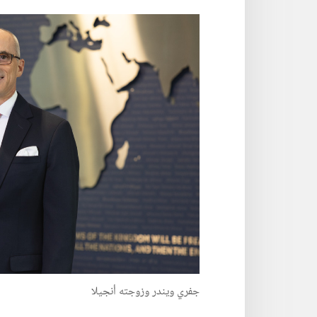
جفري ويندر وزوجته أنجيلا