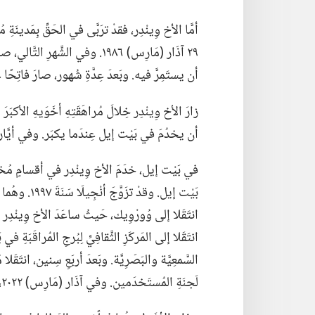
أمَّا الأخ وِينْدِر،‏ فقدْ ترَبَّى في الحَقِّ بِمَدينَةِ مُو
٢٩ آذَار
‏(‏مَارِس)‏ ١٩٨٦.‏ وفي الشَّهرِ الت
أن يستَمِرَّ فيه.‏ وبَعدَ عِدَّةِ شُهور،‏ صارَ فاتِحًا عادِيًّا في ١ تِشْرِين الأوَّل (‏
زارَ الأخ وِينْدِر خِلالَ مُراهَقَتِهِ أخَوَيهِ الأكب
أن يخدُمَ في بَيْت إيل عِندَما يكبَر.‏ وفي أيَّار (‏مَايُو)‏ ١٩٩٠،‏ دُعِيَ لِيَخدُمَ في بَيْت إ
في بَيْت إيل،‏ خدَمَ الأخ وِينْدِر في أقسامٍ مُختَل
انتَقَلا إلى المَركَزِ الثَّقافِيِّ لِبُرجِ المُراقَبَة
السَّمعِيَّة والبَصَرِيَّة.‏ وبَعدَ أربَعِ سِنين،‏ انتَقَ
لَجنَةِ المُستَخدَمين.‏ وفي آذَار (‏مَارِس)‏ ٢٠٢٢،‏ تعَيَّنَ كمُساعِدٍ لِلَجنَةِ المُستَخدَمينَ في الهَيئَةِ الحاكِمَة.‏