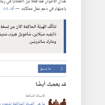
هذانِ الأخَوانِ هُما فِعلًا مِنَ ‹العَطايا في رِجال›،‏
بِاجتِهادٍ في دَعمِ عَمَلِ مَملَكَتِه.‏ —‏
أف ٤:‏٨
‏.‏
تتَألَّفُ الهَيئَةُ الحاكِمَة الآنَ مِن تِسعَ
دَايْفِيد سْبْلَايْن،‏ سَامْوِيل هِيرْد،‏ سْت
ومَارْك سَانْدِرْسُن.‏
ما يسبق
قد يعجبك أيضًا
الاسئلة الشائعة
ما هي الهيئة الحاكمة لشهود ي