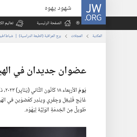
JW.ORG
شهود يهوه
الصفحة الرئيسية
تعاليم ال
المكتبة
المجلات
برج المراقبة (‏الطبعة الدراسية)‏ | ‏‎شباط/فبراير‏ ‏‎٢٠٢٤‏
عضوان جديدان في الهيئ
يَومَ
غَايْج فْلِيغِل وجِفْرِي وِينْدِر كعُضوَينِ في الهَيئ
طَويلٌ مِنَ الخِدمَةِ الوَلِيَّة لِيَهْوَه.‏