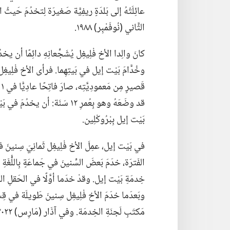
الثَّاني (‏نُوفَمْبِر)‏ ١٩٨٨.‏
كانَ والِدا الأخ فْلِيغِل يُشَجِّعانِهِ دائِمًا أن يخد
وخُدَّامَ بَيْت إيل في بَيتِهِما.‏ فرأى الأخ فْلِيغِل 
بَيْت إيل بِبْرُوكْلِين.‏
في بَيْت إيل،‏ عمِلَ الأخ فْلِيغِل ثَمانِيَ سِنينَ في 
خِدمَةِ بَيْت إيل.‏ وقدْ خدَما أوَّلًا في الحَقلِ البُرْت
وبَعدَما خدَمَ الأخ فْلِيغِل سِنينَ طَويلَة في قِسمِ
مَكتَبِ لَجنَةِ الخِدمَة.‏ وفي آذَار (‏مَارِس)‏ ٢٠٢٢،‏ تعَيَّنَ كمُساعِدٍ لِلَجنَةِ الخِدمَةِ في الهَيئَةِ الحاكِمَة.‏