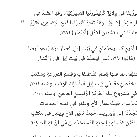
رِّيتَا في وِلايَةِ كَالِيفُورْنْيَا الأمِيرْكِيَّة.‏ وقدِ اعتَمَدَ في
َّالي،‏ صارَ فاتِحًا إضافِيًّا.‏ وقدْ تمَتَّعَ كَثيرًا بِالفَتحِ الإضافِيّ،‏ فقرَّرَ
أُكْتُوبَر)‏ ١٩٨٦.‏
َرَ اللَّذَينِ كانا يخدُمانِ في بَيْت إيل.‏ فصارَ يرغَبُ هو أيضًا
يل في وَالْكِيل.‏
ِفَة،‏ بِما فيها قِسمُ التَّنظيفاتِ وقِسمُ المَزرَعَةِ ومَكتَبُ
بَيْت إيل.‏ وقدْ تزَوَّجَ أنْجِيلَا سَنَةَ ١٩٩٧.‏ وهُما يخدُمانِ معًا في بَيْت إيل مُنذُ ذلِكَ الوَقت.‏ وسَنَةَ ٢٠١٤،‏
انتَقَلا إلى وُورْوِيك،‏ حَيثُ ساعَدَ الأخ وِينْدِر في مَشروعِ بِناءِ المَركَزِ الرَّئيسِيِّ العالَمِيّ.‏ وسَنَةَ ٢٠١٦،‏
ِ في بَاتِرْسِن،‏ حَيثُ عمِلَ الأخ وِينْدِر في قِسمِ الخِدماتِ
لا مُجَدَّدًا إلى وُورْوِيك،‏ حَيثُ تعَيَّنَ الأخ وِينْدِر في مَكتَبِ