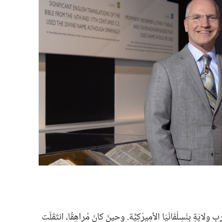
 وِلايَةِ بِنْسِلْفَانْيَا الأمِيرْكِيَّة.‏ وحينَ كانَ مُراهِقًا،‏ انتَقَلَت