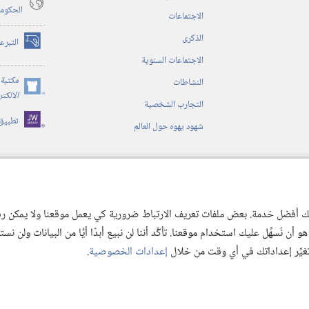
الحكوم
الاجتماعات
الذكرى
التبرع
(يفتح
الاجتماعات السنوية
نافذة
جديدة)
مكتبة 
النشاطات
(يفتح
الالكت
التجارب الشخصية
نافذة
تطبيق
جديدة)
شهود يهوه حول العالم
ية
ن الكتاب المقدس
 لك أفضل خدمة. بعض ملفات تعريف الارتباط ضرورية كي يعمل موقعنا ولا يمكن رفض
 نُسهِّل عليك استخدام موقعنا. تأكَّد أننا لن نبيع أبدًا أيًّا من البيانات ولن نس
 تغيِّر إعداداتك في أي وقت من خلال
إعدادات الخصوصية
.
© 2026 .Watch Tower Bible and Tract
Copyright
شروط الاستخدام
|
سياسة الخص