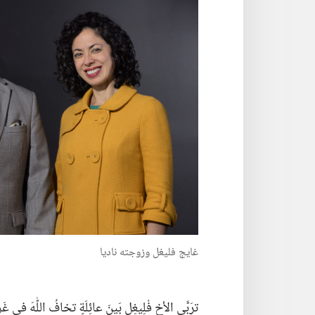
غايج فليغل وزوجته ناديا
ترَبَّى الأخ فْلِيغِل بَينَ عائِلَةٍ تخافُ اللّٰهَ في غَربِ