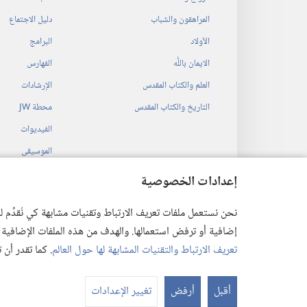
المراهقون والشباب
دليل الاجتماع
الأولاد
البرامج
الايمان باللّٰه
الفهارس
العلم والكتاب المقدس
الإرشادات
التاريخ والكتاب المقدس
محطة‏ ‏JW
الفيديوات
الموسيقى
المسرحيات السمع
إعدادات الخصوصية
قراءات مسرحية م
نحن نستعمل ملفات تعريف الارتباط وتقنيات مشابهة كي نُقدِّم
إضافية أو ترفض استعمالها. والهدف من هذه الملفات الإضافية هو أن
تعريف الارتباط والتقنيات المشابهة لها حول العالم
. كما تقدر أن
 Society of Pennsylvania
أقبل
أرفض
تغيير الإعدادات