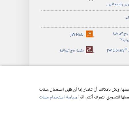
يين والصحافيين
ات
برج المراقبة
JW Hub
(يفتح
رونية
™
نافذة
®
جديدة)
JW Library
مكتبة برج المراقبة
ها. ولكن بإمكانك أن تختار إما أن تقبل استعمال ملفات
تعملها للتسويق. لتعرف أكثر، اقرأ
سياسة استخدام ملفات
وصية
|
إعدادات الخصوصية