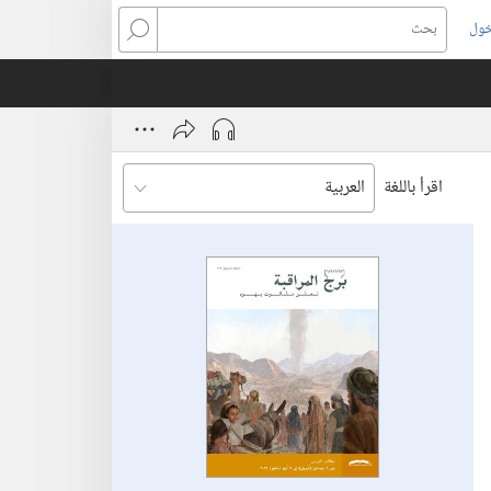
خول
بحث
اقرأ باللغة