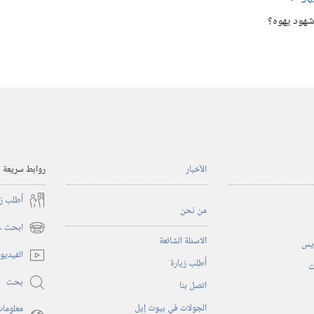
شهود يهوه؟‏
الأخبار
روابط سريعة
أُطلب ز
من نحن
ابحث عن
(يفتح
الاسئلة الشائعة
ريس
نافذة
الفيديو
أُطلب زيارة
جديدة)
ت
بحث
اتصل بنا
الجولات في بيوت إيل
معلومات