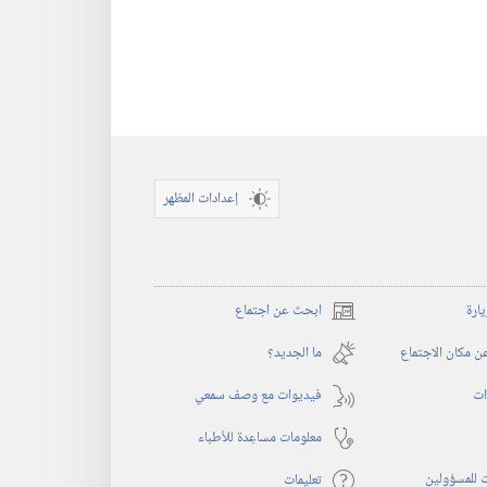
إعدادات المظهر
يارة
ابحث عن اجتماع
(يفتح
نافذة
 مكان الاجتماع
ما الجديد؟‏
جديدة)
ات
فيديوات مع وصف سمعي
معلومات مساعِدة للأطباء
 للمسؤولين
تعليمات