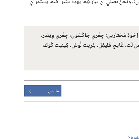
 ونَحنُ نُصَلِّي أن يُبارِكَهُما يَهْوَه كَثيرًا فيما يستَمِرَّانِ
ةِ إخوَةٍ مُختارين:‏ جِفْرِي جَاكْسُون،‏ جِفْرِي وِينْدِر،‏
ِيفِن لَت،‏ غَايْج فْلِيغِل،‏ غِرِيت لُوش،‏ كِينِيث كُوك،‏
ما يلي
هوه؟‏