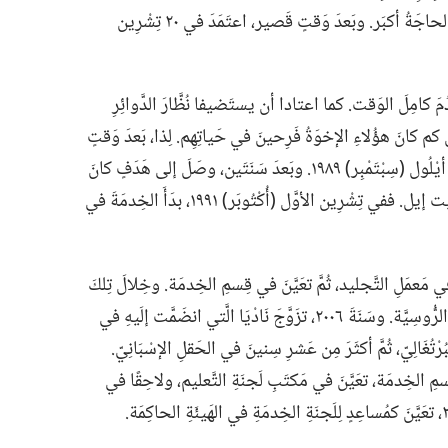
عائِلَتُهُ إلى بَلدَةٍ ريفِيَّة صَغيرَة لِتخدُمَ حَيثُ الحاجَةُ أكبَر.‏ وبَعدَ وَقتٍ قَصير،‏ اعتَمَدَ في ٢٠ تِشْرِين
ُمَ كامِلَ الوَقت.‏ كما اعتادا أن يستَضيفا نُظَّارَ الدَّوائِرِ
كم كانَ هؤُلاءِ الإخوَةُ فَرِحينَ في حَياتِهِم.‏ لِذا،‏ بَعدَ وَقتٍ
قَصيرٍ مِن مَعمودِيَّتِه،‏ صارَ فاتِحًا عادِيًّا في ١ أيْلُول (‏سِبْتَمْبِر)‏ ١٩٨٩.‏ وبَعدَ سَنَتَين،‏ وصَلَ إلى هَدَفٍ كانَ
قد وضَعَهُ وهو بِعُمرِ ١٢ سَنَة:‏ أن يخدُمَ في بَيْت إيل.‏ ففي تِشْرِين الأوَّل (‏أُكْتُوبَر)‏ ١٩٩١،‏ بدَأَ الخِدمَةَ في
مَعمَلِ التَّجليد،‏ ثُمَّ تعَيَّنَ في قِسمِ الخِدمَة.‏ وخِلالَ تِلكَ
الفَترَة،‏ خدَمَ بَعضَ السِّنينَ في جَماعَةٍ بِاللُّغَةِ الرُّوسِيَّة.‏ وسَنَةَ ٢٠٠٦،‏ تزَوَّجَ نَادْيَا الَّتي انضَمَّت إلَيهِ في
ُغَالِيّ،‏ ثُمَّ أكثَرَ مِن عَشرِ سِنينَ في الحَقلِ الإسْبَانِيّ.‏
 الخِدمَة،‏ تعَيَّنَ في مَكتَبِ لَجنَةِ التَّعليم،‏ ولاحِقًا في