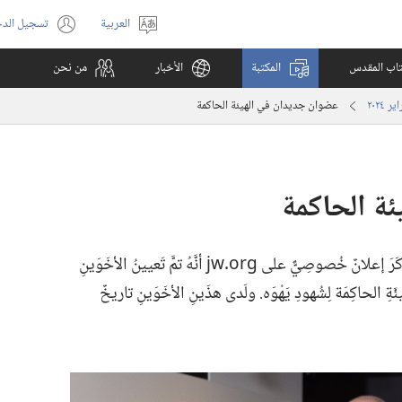
العربية
تسجيل الد
اختر
(يفتح
اللغة
نافذة
كتاب المقدس
المكتبة
الأخبار
من نحن
جديدة)
عضوان جديدان في الهيئة الحاكمة
ة الحاكمة
الأربِعاء ١٨ كَانُون الثَّاني (‏يَنَايِر)‏ ٢٠٢٣،‏ ذكَرَ إعلانٌ خُصوصِيٌّ على jw.‎org أنَّهُ تمَّ تَعيينُ الأخَوَينِ
َةِ الحاكِمَة لِشُهودِ يَهْوَه.‏ ولَدى هذَينِ الأخَوَينِ تاريخٌ