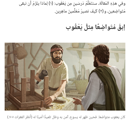
وفي هذِهِ المَقالَة،‏ سنتَعَلَّمُ دَرسَينِ مِن يَعْقُوب:‏ (‏١)‏ لِماذا يلزَمُ أن نبقى
مُتَواضِعين،‏ و (‏٢)‏ كَيفَ نصيرُ مُعَلِّمينَ ماهِرين.‏
إبقَ مُتَواضِعًا مِثلَ يَعْقُوب
كان يعقوب متواضعا.‏ فحين ظهر له يسوع،‏ آمن به وظل تلميذًا أمينًا له (‏أُنظر الفقرات ٥-‏٧.‏)‏