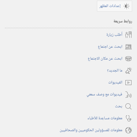
إعدادات المظهر
روابط سريعة
أُطلب زيارة
ابحث عن اجتماع
(يفتح
نافذة
ابحث عن مكان الاجتماع
(يفتح
جديدة)
نافذة
ما الجديد؟‏
جديدة)
الفيديوات
فيديوات مع وصف سمعي
بحث
معلومات مساعِدة للأطباء
معلومات للمسؤولين الحكوميين والصحافيين