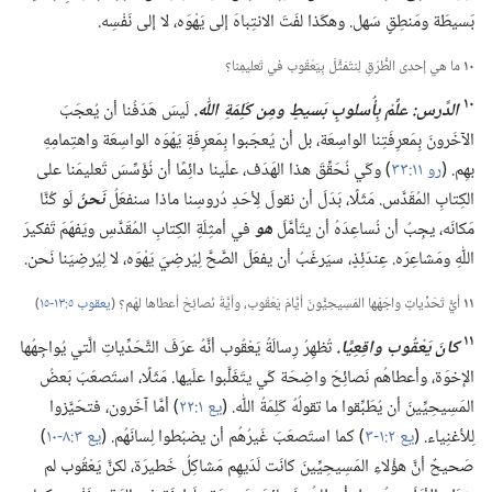
بَسيطَة ومَنطِقٍ سَهل.‏ وهكَذا لفَتَ الانتِباهَ إلى يَهْوَه،‏ لا إلى نَفْسِه.‏
١٠
ما هي إحدى الطُّرُقِ لِنتَمَثَّلَ بِيَعْقُوب في تَعليمِنا؟‏
١٠
الدَّرس:‏ علِّمْ بِأُسلوبٍ بَسيطٍ ومِن كَلِمَةِ اللّٰه.‏
لَيسَ هَدَفُنا أن يُعجَبَ
الآخَرونَ بِمَعرِفَتِنا الواسِعَة،‏ بل أن يُعجَبوا بِمَعرِفَةِ يَهْوَه الواسِعَة واهتِمامِهِ
بهِم.‏ (‏
رو ١١:‏٣٣
‏)‏ وكَي نُحَقِّقَ هذا الهَدَف،‏ علَينا دائِمًا أن نُؤَسِّسَ تَعليمَنا على
الكِتابِ المُقَدَّس.‏ مَثَلًا،‏ بَدَلَ أن نقولَ لِأحَدِ دُروسِنا ماذا سنفعَلُ
نَحنُ
لَو كُنَّا
مَكانَه،‏ يجِبُ أن نُساعِدَهُ أن يتَأمَّلَ
هو
في أمثِلَةِ الكِتابِ المُقَدَّسِ ويَفهَمَ تَفكيرَ
اللّٰهِ ومَشاعِرَه.‏ عِندَئِذٍ،‏ سيَرغَبُ أن يفعَلَ الصَّحَّ لِيُرضِيَ يَهْوَه،‏ لا لِيُرضِيَنا نَحن.‏
١١
أيُّ تَحَدِّياتٍ واجَهَها المَسِيحِيُّونَ أيَّامَ يَعْقُوب،‏ وأيَّةُ نَصائِحَ أعطاها لهُم؟‏ (‏
يعقوب ٥:‏١٣-‏١٥
‏)‏
١١
كانَ يَعْقُوب واقِعِيًّا.‏
تُظهِرُ رِسالَةُ يَعْقُوب أنَّهُ عرَفَ التَّحَدِّياتِ الَّتي يُواجِهُها
الإخوَة،‏ وأعطاهُم نَصائِحَ واضِحَة كَي يتَغَلَّبوا علَيها.‏ مَثَلًا،‏ استَصعَبَ بَعضُ
المَسِيحِيِّينَ أن يُطَبِّقوا ما تقولُهُ كَلِمَةُ اللّٰه.‏ (‏
يع ١:‏٢٢
‏)‏ أمَّا آخَرون،‏ فتحَيَّزوا
لِلأغنِياء.‏ (‏
يع ٢:‏١-‏٣
‏)‏ كما استَصعَبَ غَيرُهُم أن يضبُطوا لِسانَهُم.‏ (‏
يع ٣:‏٨-‏١٠
‏)‏
صَحيحٌ أنَّ هؤُلاءِ المَسِيحِيِّينَ كانَت لَدَيهِم مَشاكِلُ خَطيرَة،‏ لكنَّ يَعْقُوب لم