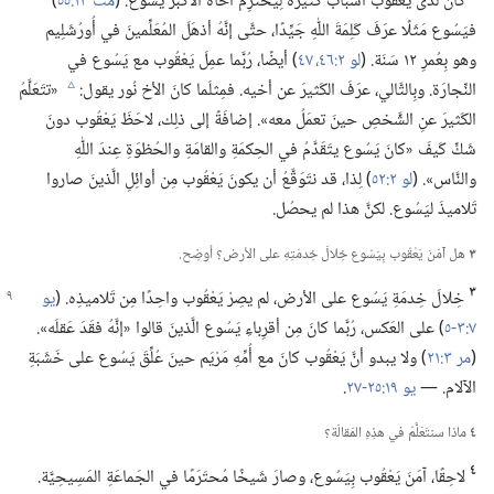
كانَ لَدى يَعْقُوب أسبابٌ كَثيرَة لِيَحتَرِمَ أخاهُ الأكبَر يَسُوع.‏ (‏
مت ١٣:‏٥٥
‏)‏
فيَسُوع مَثَلًا عرَفَ كَلِمَةَ اللّٰهِ جَيِّدًا،‏ حتَّى إنَّهُ أذهَلَ المُعَلِّمينَ في أُورُشَلِيم
وهو بِعُمرِ ١٢ سَنَة.‏ (‏
لو ٢:‏٤٦،‏ ٤٧
‏)‏ أيضًا،‏ رُبَّما عمِلَ يَعْقُوب مع يَسُوع في
النِّجارَة.‏ وبِالتَّالي،‏ عرَفَ الكَثيرَ عن أخيه.‏ فمِثلَما كانَ الأخ نُور يقول:‏
«تتَعَلَّمُ
c
الكَثيرَ عنِ الشَّخصِ حينَ تعمَلُ معه».‏ إضافَةً إلى ذلِك،‏ لاحَظَ يَعْقُوب دونَ
شَكٍّ كَيفَ «كانَ يَسُوع يتَقَدَّمُ في الحِكمَةِ والقامَةِ والحُظوَةِ عِندَ اللّٰهِ
والنَّاس».‏ (‏
لو ٢:‏٥٢
‏)‏ لِذا،‏ قد نتَوَقَّعُ أن يكونَ يَعْقُوب مِن أوائِلِ الَّذينَ صاروا
تَلاميذَ ليَسُوع.‏ لكنَّ هذا لم يحصُل.‏
٣
هل آمَنَ يَعْقُوب بِيَسُوع خِلالَ خِدمَتِهِ على الأرض؟‏ أوضِح.‏
٣
خِلالَ خِدمَةِ يَسُوع على الأرض،‏ لم يصِرْ يَعْقُوب واحِدًا مِن تَلاميذِه.‏
‏(‏
يو
٧:‏٣-‏٥
‏)‏ على العَكس،‏ رُبَّما كانَ مِن أقرِباءِ يَسُوع الَّذينَ قالوا «إنَّهُ فقَدَ عَقلَه».‏
(‏
مر ٣:‏٢١
‏)‏ ولا يبدو أنَّ يَعْقُوب كانَ مع أُمِّهِ مَرْيَم حينَ عُلِّقَ يَسُوع على خَشَبَةِ
الآلام.‏ —‏
يو ١٩:‏٢٥-‏٢٧
‏.‏
٤
ماذا سنتَعَلَّمُ في هذِهِ المَقالَة؟‏
٤
لاحِقًا،‏ آمَنَ يَعْقُوب بِيَسُوع،‏ وصارَ شَيخًا مُحتَرَمًا في الجَماعَةِ المَسِيحِيَّة.‏