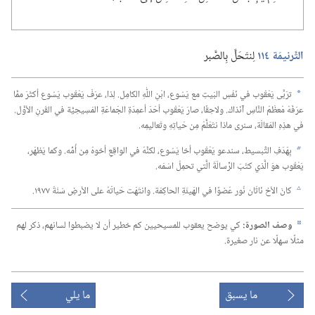
التَّرنيمَة ١١٤
لِنتَحَلَّ بِالصَّبر
ترَبَّى يَعْقُوب في نَفْسِ البَيتِ مع يَسُوع،‏ ابْنِ اللّٰهِ الكامِل.‏ لِذا،‏ عرَفَ يَعْقُوب يَسُوع أكثَرَ ممَّا
a
عرَفَهُ مُعظَمُ النَّاسِ آنَذاك.‏ ولاحِقًا،‏ صارَ يَعْقُوب أحَدَ أعمِدَةِ الجَماعَةِ المَسِيحِيَّة في القَرنِ الأوَّل.‏
في هذِهِ المَقالَة،‏ سنرى ماذا نتَعَلَّمُ مِن حَياتِهِ وتَعاليمِه.‏
بِهَدَفِ التَّبسيط،‏ سندعو يَعْقُوب أخا يَسُوع،‏ لكنَّهُ في الواقِعِ أخوهُ مِن أُمِّه.‏ وكما يَظهَر،‏
b
يَعْقُوب هوَ الَّذي كتَبَ الرِّسالَةَ الَّتي تحمِلُ اسْمَه.‏
كانَ الأخ نَاثَان نُور عُضوًا في الهَيئَةِ الحاكِمَة.‏ وانتَهَت حَياتُهُ على الأرضِ سَنَةَ ١٩٧٧.‏
c
وصف الصورة:‏
كي يوضح يعقوب للمسيحيين كم خطير أن لا يضبطوا لسانهم،‏ ذكر لهم
d
مثلًا سهلًا عن نار صغيرة.‏
ما يسبق
ما يلي