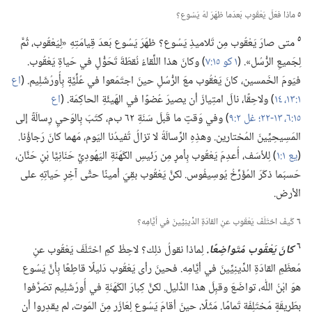
٥
ماذا فعَلَ يَعْقُوب بَعدَما ظهَرَ لهُ يَسُوع؟‏
٥
متى صارَ يَعْقُوب مِن تَلاميذِ يَسُوع؟‏ ظهَرَ يَسُوع بَعدَ قِيامَتِهِ «لِيَعْقُوب،‏ ثُمَّ
لِجَميعِ الرُّسُل».‏ (‏
١ كو ١٥:‏٧
‏)‏ وكانَ هذا اللِّقاءُ نُقطَةَ تَحَوُّلٍ في حَياةِ يَعْقُوب.‏
فيَومَ الخَمسين،‏ كانَ يَعْقُوب معَ الرُّسُلِ حينَ اجتَمَعوا في عُلِّيَّةٍ بِأُورُشَلِيم.‏ (‏
اع
١:‏١٣،‏ ١٤
‏)‏ ولاحِقًا،‏ نالَ امتِيازَ أن يصيرَ عُضوًا في الهَيئَةِ الحاكِمَة.‏ (‏
اع
١٥:‏٦،‏
١٣-‏٢٢؛‏
غل ٢:‏٩
‏)‏ وفي وَقتٍ ما قَبلَ سَنَةِ ٦٢ ب‌م،‏ كتَبَ بِالوَحيِ رِسالَةً إلى
المَسِيحِيِّينَ المُختارين.‏ وهذِهِ الرِّسالَةُ لا تزالُ تُفيدُنا اليَوم،‏ مَهما كانَ رَجاؤُنا.‏
(‏
يع ١:‏١
‏)‏ لِلأسَف،‏ أُعدِمَ يَعْقُوب بِأمرٍ مِن رَئيسِ الكَهَنَةِ اليَهُودِيِّ حَنَانِيَّا بْنِ حَنَّان،‏
حَسبَما ذكَرَ المُؤَرِّخُ يُوسِيفُوس.‏ لكنَّ يَعْقُوب بقِيَ أمينًا حتَّى آخِرِ حَياتِهِ على
الأرض.‏
٦
كَيفَ اختَلَفَ يَعْقُوب عنِ القادَةِ الدِّينِيِّينَ في أيَّامِه؟‏
٦
كانَ يَعْقُوب مُتَواضِعًا.‏
لِماذا نقولُ ذلِك؟‏ لاحِظْ كمِ اختَلَفَ يَعْقُوب عنِ
مُعظَمِ القادَةِ الدِّينِيِّينَ في أيَّامِه.‏ فحينَ رأى يَعْقُوب دَليلًا قاطِعًا بِأنَّ يَسُوع
هوَ ابْنُ اللّٰه،‏ تواضَعَ وقبِلَ هذا الدَّليل.‏ لكنَّ كِبارَ الكَهَنَةِ في أُورُشَلِيم تصَرَّفوا
بِطَريقَةٍ مُختَلِفَة تَمامًا.‏ مَثَلًا،‏ حينَ أقامَ يَسُوع لِعَازَر مِنَ المَوت،‏ لم يقدِروا أن