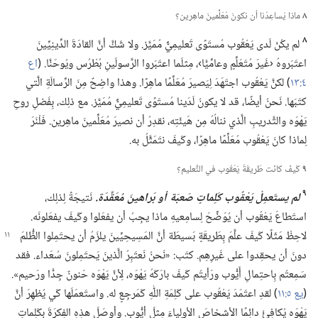
٨
ماذا يُساعِدُنا أن نكونَ مُعَلِّمينَ ماهِرين؟‏
٨
لم يكُنْ لَدى يَعْقُوب مُستَوًى تَعليمِيٌّ مُمَيَّز.‏ ولا شَكَّ أنَّ القادَةَ الدِّينِيِّينَ
اعتَبَروهُ ‹غَيرَ مُتَعَلِّمٍ وعامِّيًّا›،‏ مِثلَما اعتَبَروا الرَّسولَينِ بُطْرُس ويُوحَنَّا.‏ (‏
اع
٤:‏١٣
‏)‏ لكنَّ يَعْقُوب اجتَهَدَ لِيَصيرَ مُعَلِّمًا ماهِرًا.‏ وهذا واضِحٌ مِنَ الرِّسالَةِ الَّتي
كتَبَها.‏ نَحنُ أيضًا،‏ قد لا يكونُ لَدَينا مُستَوًى تَعليمِيٌّ مُمَيَّز.‏ مع ذلِك،‏ بِفَضلِ روحِ
يَهْوَه والتَّدريبِ الَّذي ننالُهُ مِن هَيئَتِه،‏ نقدِرُ أن نصيرَ مُعَلِّمينَ ماهِرين.‏ فَلْنَرَ
لِماذا كانَ يَعْقُوب مُعَلِّمًا ماهِرًا،‏ وكَيفَ نتَمَثَّلُ به.‏
٩
كَيفَ كانَت طَريقَةُ يَعْقُوب في التَّعليم؟‏
٩
لم يستَعمِلْ يَعْقُوب كَلِماتٍ صَعبَة أو بَراهينَ مُعَقَّدَة.‏
نَتيجَةً لِذلِك،‏
استَطاعَ يَعْقُوب أن يُوَضِّحَ لِسامِعيهِ ماذا يجِبُ أن يفعَلوا وكَيفَ يفعَلونَه.‏
لاحِظْ
مَثَلًا كَيفَ علَّمَ بِطَريقَةٍ بَسيطَة أنَّ المَسِيحِيِّينَ يلزَمُ أن يحتَمِلوا الظُّلمَ
دونَ أن يحقِدوا على غَيرِهِم.‏ كتَب:‏ «نَحنُ نَعتَبِرُ الَّذينَ يَحتَمِلونَ سُعَداء.‏ فقد
سَمِعتُم بِاحتِمالِ أَيُّوب ورَأيتُم كَيفَ بارَكَهُ يَهْوَه،‏ لِأنَّ يَهْوَه حَنونٌ جِدًّا ورَحيم».‏
(‏
يع ٥:‏١١
‏)‏ لقدِ اعتَمَدَ يَعْقُوب على كَلِمَةِ اللّٰهِ كَمَرجِعٍ له.‏ واستَعمَلَها كَي يُظهِرَ أنَّ
يَهْوَه يُكافِئُ دائِمًا الأشخاصَ الأولِياءَ مِثلَ أيُّوب.‏ وأوصَلَ هذِهِ الفِكرَةَ بِكَلِماتٍ