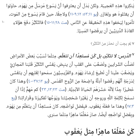
يُنكِروا هذِهِ العَجيبَة.‏ ولكنْ بَدَلَ أن يعتَرِفوا أنَّ يَسُوع مُرسَلٌ مِن يَهْوَه،‏ حاوَلوا
أن يقتُلوهُ هو ولِعَازَر.‏ (‏
يو ١١:‏٥٣؛‏
١٢:‏٩-‏١١
‏)‏ ولاحِقًا،‏ حينَ قامَ يَسُوع مِنَ المَوت،‏
تآ‌مَروا لِيُخفوا
هذِهِ الحَقيقَةَ عنِ النَّاس.‏ (‏
مت ٢٨:‏١١-‏١٥
‏)‏ فالتَّكَبُّرُ دفَعَ هؤُلاءِ
القادَةَ الدِّينِيِّينَ أن يرفُضوا المَسِيَّا.‏
٧
لِمَ يجِبُ أن نحذَرَ مِنَ التَّكَبُّر؟‏
٧
الدَّرس:‏ لا تتَكَبَّر،‏ بل كُنْ مُستَعِدًّا أن تتَعَلَّم.‏
مِثلَما تُسَبِّبُ بَعضُ الأمراضِ
تَصَلُّبَ الشَّرايينِ وتُصَعِّبُ على القَلبِ أن ينبِض،‏ يُقَسِّي التَّكَبُّرُ قَلبَنا المَجازِيَّ
ويُصَعِّبُ علَينا أن نُطيعَ إرشادَ يَهْوَه.‏ والفَرِّيسِيُّونَ سمَحوا لِقَلبِهِم أن يتَقَسَّى
لِدَرَجَةِ أنَّهُم رفَضوا أدِلَّةً واضِحَة مِنَ الرُّوحِ القُدُس.‏ (‏
يو ١٢:‏٣٧-‏٤٠
‏)‏ وهذا كانَ
خَطيرًا جِدًّا لِأنَّهُ خسَّرَهُمُ الحَياةَ الأبَدِيَّة.‏ (‏
مت ٢٣:‏١٣،‏
٣٣
‏)‏ كم مُهِمٌّ إذًا أن
نسمَحَ لِكَلِمَةِ اللّٰهِ وروحِهِ أن يُغَيِّرا شَخصِيَّتَنا ويُوَجِّها تَفكيرَنا وقَراراتِنا!‏ (‏
يع
٣:‏١٧
‏)‏ وهذا ما فعَلَهُ يَعْقُوب.‏ فبِفَضلِ تَواضُعِه،‏ كانَ مُستَعِدًّا أن يتَعَلَّمَ مِن يَهْوَه.‏
وبِفَضلِ تَواضُعِهِ أيضًا،‏ صارَ مُعَلِّمًا ماهِرًا مِثلَما سنرى.‏
كُنْ مُعَلِّمًا ماهِرًا مِثلَ يَعْقُوب