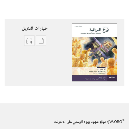
خيارات التنزيل
خيارات
خيارات
تنزيل
تنزيل
الاصدارات
التسجيلات
برج
السمعية
المراقبة
برج
(‏الطبعة
المراقبة
الدراسية)‏
(‏الطبعة
‏‎كانون٢/
الدراسية)‏
يناير‏
‏‎كانون٢/
يناير‏
®
JW.ORG
:‏ موقع شهود يهوه الرسمي على الانترنت