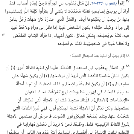
١٧
إقرأ
يعقوب ١:‏٢٢-‏٢٥
‏.‏
إنَّ مَثَلَ يَعْقُوب عنِ المِرآةِ ناجِحٌ لِعِدَّةِ أسباب.‏ فقدْ
أرادَ أن يوضِحَ لِسامِعيهِ نُقطَةً مُحَدَّدَة:‏ لا يكفي أن يقرَأُوا كَلِمَةَ اللّٰهِ لِيَستَفيدوا
مِنها،‏ بل يجِبُ أن يُطَبِّقوها أيضًا.‏ والمَثَلُ الَّذي اختارَهُ كانَ سَهلًا:‏ رَجُلٌ ينظُرُ
إلى مِرآة.‏ وكَيفَ طبَّقَه؟‏ يكونُ الشَّخصُ غَبِيًّا إذا نظَرَ إلى مِرآةٍ ولاحَظَ عَيبًا
فيه،‏ لكنَّهُ لم يُصلِحْه.‏ بِشَكلٍ مُماثِل،‏ نكونُ أغبِياءَ إذا قرَأنا
الكِتابَ المُقَدَّسَ
ولاحَظنا عَيبًا في شَخصِيَّتِنا،‏ لكنَّنا لم نُصلِحْه.‏
١٨
إلامَ يجِبُ أن ننتَبِهَ عِندَ استِعمالِ الأمثِلَة؟‏
١٨
كَي نتَمَثَّلَ بِيَعْقُوب في استِعمالِ الأمثِلَة،‏ علَينا أن ننتَبِهَ لِثَلاثَةِ أُمور:‏ (‏١)‏ أن
يكونَ المَثَلُ مُناسِبًا لِلنُّقطَةِ الَّتي نُريدُ أن نوضِحَها،‏ (‏٢)‏ أن يكونَ سَهلًا على
سامِعينا،‏ و (‏٣)‏ أن يكونَ تَطبيقُهُ واضِحًا.‏ وإذا استَصعَبتَ أن تجِدَ أمثِلَةً
مُناسِبَة،‏ فابحَثْ في
فِهرِسِ مَطبوعاتِ بُرجِ المُراقَبَة
تَحتَ العُنوان
«الإيضاحات (‏الأمثال)‏».‏ فهُناكَ ستجِدُ عَشَراتِ الأمثِلَةِ الَّتي يُمكِنُكَ أن
تستَعمِلَها.‏ ولكنْ تذَكَّرْ أنَّ الأمثِلَةَ تُشبِهُ المِيكْرُوفُون.‏ فهي تُبرِزُ النُّقطَةَ الَّتي
تتَحَدَّثُ عنها،‏ مِثلَما يُضَخِّمُ المِيكرُوفُون الصَّوت.‏ فاحرِصْ أن تستَعمِلَ الأمثِلَةَ
لِتُبرِزَ النِّقاطَ الرَّئيسِيَّة فَقَط.‏ وطَبعًا،‏ نَحنُ لا نُريدُ أن نُحَسِّنَ مَهاراتِنا في
التَّعليمِ لِنلفِتَ الانتِباهَ إلى أنفُسِنا،‏ بل لِنُساعِدَ أكبَرَ عَدَدٍ مِنَ النَّاسِ أن ينضَمُّوا