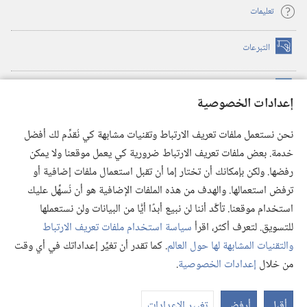
تعليمات
التبرعات
(يفتح
نافذة
جديدة)
مكتبة برج المراقبة الالكترونية
™
(يفتح
إعدادات الخصوصية
نافذة
JW Hub
جديدة)
(يفتح
نحن نستعمل ملفات تعريف الارتباط وتقنيات مشابهة كي نُقدِّم لك أفضل
نافذة
®
خدمة. بعض ملفات تعريف الارتباط ضرورية كي يعمل موقعنا ولا يمكن
تطبيق
JW Library
جديدة)
رفضها. ولكن بإمكانك أن تختار إما أن تقبل استعمال ملفات إضافية أو
مكتبة برج المراقبة
ترفض استعمالها. والهدف من هذه الملفات الإضافية هو أن نُسهِّل عليك
استخدام موقعنا. تأكَّد أننا لن نبيع أبدًا أيًّا من البيانات ولن نستعملها
للتسويق. لتعرف أكثر، اقرأ
سياسة استخدام ملفات تعريف الارتباط
والتقنيات المشابهة لها حول العالم
. كما تقدر أن تغيِّر إعداداتك في أي وقت
Copyright
© 2026 .Watch Tower Bible and Tract Society of Pennsylvania
من خلال
إعدادات الخصوصية
.
شروط الاستخدام
|
سياسة الخصوصية
|
إعدادات الخصوصية
عر
الم
أقبل
أرفض
تغيير الإعدادات