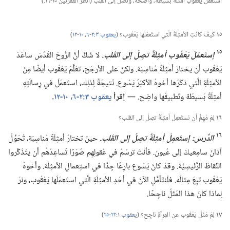
استعمَل يعقوب أمثلة بسيطة،‏ واضحة،‏ وتصل إلى القلب (‏أُنظر الفقرتين ١٥-‏١٦.‏)‏
d
١٥
كَيفَ كانَتِ الأمثِلَةُ الَّتي استَعمَلَها يَعْقُوب؟‏ (‏
يعقوب ٣:‏٢-‏٦،‏
١٠-‏١٢
‏)‏
١٥
إستَعمَلَ يَعْقُوب أمثِلَةً تصِلُ إلى القَلب.‏
لا شَكَّ أنَّ الرُّوحَ القُدُسَ ساعَدَ
يَعْقُوب أن يختارَ أمثِلَةً مُناسِبَة.‏ ولكنْ على الأرجَح،‏ تعَلَّمَ يَعْقُوب أيضًا مِنَ
الأمثِلَةِ الَّتي ذكَرَها أخوهُ الأكبَرُ يَسُوع.‏ نَتيجَةً لِذلِك،‏ استَعمَلَ في رِسالَتِهِ
أمثِلَةً بَسيطَة وتَطبيقُها واضِح.‏ —‏
إقرأ
يعقوب ٣:‏٢-‏٦،‏
١٠-‏١٢
‏.‏
١٦
لِمَ مُهِمٌّ أن نستَعمِلَ أمثِلَةً تصِلُ إلى القَلب؟‏
١٦
الدَّرس:‏ إستَعمِلْ أمثِلَةً تصِلُ إلى القَلب.‏
حينَ تختارُ أمثِلَةً مُناسِبَة،‏ تُحَوِّلُ
آذانَ سامِعيكَ إلى عُيون.‏ فأنتَ ترسُمُ في عُقولِهِم صُوَرًا تُساعِدُهُم أن يتَذَكَّروا
النِّقاطَ الرَّئيسِيَّة.‏ وقدْ كانَ يَسُوع بارِعًا جِدًّا في استِعمالِ الأمثِلَة.‏ وأخوهُ
يَعْقُوب تبِعَ مِثالَه.‏ فلْنتَأمَّلِ الآنَ في أحَدِ الأمثِلَةِ الَّتي استَعمَلَها يَعْقُوب،‏ ونرَ
لِماذا كانَ هذا المَثَلُ ناجِحًا.‏
١٧
لِمَ مَثَلُ يَعْقُوب عنِ المِرآةِ ناجِح؟‏ (‏
يعقوب ١:‏٢٢-‏٢٥
‏)‏