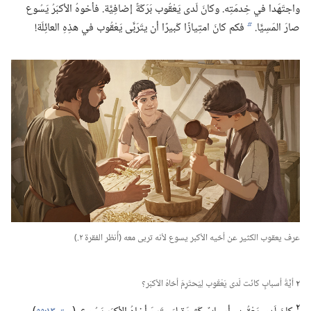
واجتَهَدا في خِدمَتِه.‏ وكانَ لَدى يَعْقُوب بَرَكَةٌ إضافِيَّة.‏ فأخوهُ الأكبَرُ يَسُوع
صارَ المَسِيَّا.‏
فكم كانَ امتِيازًا كَبيرًا أن يتَرَبَّى يَعْقُوب في هذِهِ العائِلَة!‏
b
عرف يعقوب الكثير عن أخيه الأكبر يسوع لأنه تربى معه (‏أُنظر الفقرة ٢.‏)‏
٢
أيَّةُ أسبابٍ كانَت لَدى يَعْقُوب لِيَحتَرِمَ أخاهُ الأكبَر؟‏
٢