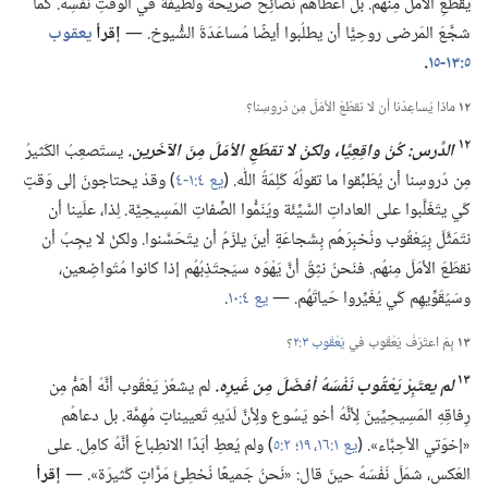
يقطَعِ الأمَلَ مِنهُم.‏ بل أعطاهُم نَصائِحَ صَريحَة ولَطيفَة في الوَقتِ نَفْسِه.‏ كما
شجَّعَ المَرضى روحِيًّا أن يطلُبوا أيضًا مُساعَدَةَ الشُّيوخ.‏ —‏
إقرأ
يعقوب
٥:‏١٣-‏١٥
‏.‏
١٢
ماذا يُساعِدُنا أن لا نقطَعَ الأمَلَ مِن دُروسِنا؟‏
١٢
الدَّرس:‏ كُنْ واقِعِيًّا،‏ ولكنْ لا تقطَعِ الأمَلَ مِنَ الآخَرين.‏
يستَصعِبُ الكَثيرُ
مِن دُروسِنا أن يُطَبِّقوا ما تقولُهُ كَلِمَةُ اللّٰه.‏ (‏
يع ٤:‏١-‏٤
‏)‏ وقدْ يحتاجونَ إلى وَقتٍ
كَي يتَغَلَّبوا على العاداتِ السَّيِّئَة ويُنَمُّوا الصِّفاتِ المَسِيحِيَّة.‏ لِذا،‏ علَينا أن
نتَمَثَّلَ بِيَعْقُوب ونُخبِرَهُم بِشَجاعَةٍ أينَ يلزَمُ أن يتَحَسَّنوا.‏ ولكنْ لا يجِبُ أن
نقطَعَ الأمَلَ مِنهُم.‏ فنَحنُ نثِقُ أنَّ يَهْوَه سيَجتَذِبُهُم إذا كانوا مُتَواضِعين،‏
وسَيُقَوِّيهِم كَي يُغَيِّروا حَياتَهُم.‏ —‏
يع ٤:‏١٠
‏.‏
١٣
بِمَ اعتَرَفَ يَعْقُوب في
يَعْقُوب ٣:‏٢
‏؟‏
١٣
لم يعتَبِرْ يَعْقُوب نَفْسَهُ أفضَلَ مِن غَيرِه.‏
لم يشعُرْ يَعْقُوب أنَّهُ أهَمُّ مِن
رِفاقِهِ المَسِيحِيِّينَ لِأنَّهُ أخو يَسُوع ولِأنَّ لَدَيهِ تَعييناتٍ مُهِمَّة.‏ بل دعاهُم
«إخوَتي الأحِبَّاء».‏ (‏
يع ١:‏١٦،‏
١٩؛‏
٢:‏٥
‏)‏ ولم يُعطِ أبَدًا الانطِباعَ أنَّهُ كامِل.‏ على
العَكس،‏ شمَلَ نَفْسَهُ حينَ قال:‏ «نَحنُ جَميعًا نُخطِئُ مَرَّاتٍ كَثيرَة».‏ —‏
إقرأ