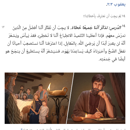
يعقوب ٣:‏٢
‏.‏
١٤
لِمَ يجِبُ أن نعتَرِفَ بِأخطائِنا؟‏
١٤
الدَّرس:‏ تذكَّرْ أنَّنا جَميعًا خُطاة.‏
لا يجِبُ أن نُفَكِّرَ أنَّنا أفضَلُ مِنَ الَّذينَ
ندرُسُ معهُم.‏ فإذا أعطَينا التِّلميذَ الانطِباعَ أنَّنا لا نُخطِئ،‏ فقدْ يَيأسُ ويَشعُرُ
أنَّهُ لن يقدِرَ أبَدًا أن يُرضِيَ اللّٰه.‏ بِالمُقابِل،‏ إذا اعتَرَفنا أنَّنا نستَصعِبُ أحيانًا أن
نفعَلَ الصَّحَّ وأخبَرناهُ كَيفَ يُساعِدُنا يَهْوَه،‏ فسَيَشعُرُ أنَّهُ يستَطيعُ أن ينجَحَ هو
أيضًا في خِدمَتِه.‏