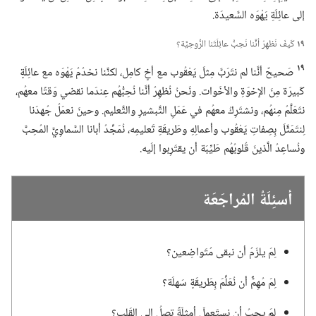
إلى عائِلَةِ يَهْوَه السَّعيدَة.‏
١٩
كَيفَ نُظهِرُ أنَّنا نُحِبُّ عائِلَتَنا الرُّوحِيَّة؟‏
١٩
صَحيحٌ أنَّنا لم نتَرَبَّ مِثلَ يَعْقُوب مع أخٍ كامِل،‏ لكنَّنا نخدُمُ يَهْوَه مع عائِلَةٍ
كَبيرَة مِنَ الإخوَةِ والأخَوات.‏ ونَحنُ نُظهِرُ أنَّنا نُحِبُّهُم عِندَما نقضي وَقتًا معهُم،‏
نتَعَلَّمُ مِنهُم،‏ ونشتَرِكُ معهُم في عَمَلِ التَّبشيرِ والتَّعليم.‏ وحينَ نعمَلُ جُهدَنا
لِنتَمَثَّلَ بِصِفاتِ يَعْقُوب وأعمالِهِ وطَريقَةِ تَعليمِه،‏ نُمَجِّدُ أبانا السَّماوِيَّ المُحِبَّ
ونُساعِدُ الَّذينَ قُلوبُهُم طَيِّبَة أن يقتَرِبوا إلَيه.‏
أسئِلَةُ المُراجَعَة
لِمَ يلزَمُ أن نبقى مُتَواضِعين؟‏
لِمَ مُهِمٌّ أن نُعَلِّمَ بِطَريقَةٍ سَهلَة؟‏
لِمَ يجِبُ أن نستَعمِلَ أمثِلَةً تصِلُ إلى القَلب؟‏