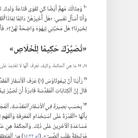
١٠
وَمِثَالُكَ مُهِمٌّ أَيْضًا كَيْ تَقْوَى قَنَاعَةُ وَلَدِكَ.‏ ت
وَأَنَا أَسْأَلُ نَفْسِي:‏ ‹هَلْ أُخْبِرُهُنَّ دَائِمًا لِمَاذَا
أَنَا
لِخَيْرِنَا؟‏ هَلْ مَحَبَّتِي لِيَهْوَهَ وَاضِحَةٌ لَهُنَّ؟‏›.‏ فَأَنَا
‏«تُصَيِّرُكَ حَكِيمًا لِلْخَلَاصِ»‏
١١،‏ ١٢
مَا هِيَ ٱلْحِكْمَةُ،‏ وَكَيْفَ نَعْرِفُ أَنَّهَا لَا تَعْتَمِدُ عَ
١١
قَالَ إِنَّ ٱلْكِتَابَاتِ ٱلْمُقَدَّسَةَ قَادِرَةٌ أَنْ تُصَيِّر
١٢
بِحَسَبِ
بَصِيرَةٌ فِي ٱلْأَسْفَارِ ٱلْمُقَدَّسَةِ،‏
بِأَنَّهَا «ٱلْقُدْرَةُ عَلَى ٱسْتِخْدَامِ ٱلْمَعْرِفَةِ
وَٱلْفَهْمِ 
مُسَاعَدَةِ ٱلْآخَرِينَ عَلَى ذٰلِكَ.‏ وَٱلْحِكْمَةُ هِيَ عَكْ
مُرْتَبِطَةٌ بِقَلْبِ ٱلصَّبِيِّ».‏ (‏
ام ٢٢:‏١٥
‏)‏ مِنَ ٱلْمَنْطِ