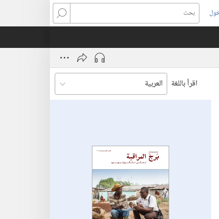
خول
بحث
اقرأ باللغة