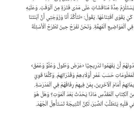
 يَسْتَلْزِمُ عِدَّةَ مُنَاقَشَاتٍ عَلَى مَدَى فَتْرَةٍ مِنَ ٱلْوَقْتِ.‏ وَعَلَيْهِ
يْ يَقْوَى ٱقْتِنَاعُهَا.‏ يَقُولُ:‏ «نَتَأَكَّدُ أَنَا وَزَوْجَتِي أَنَّ ٱبْنَتَنَا
ا فِي ٱلْمَوَاضِيعِ ٱلْمُهِمَّةِ.‏ وَنَحْنُ نَفْرَحُ حِينَ تَطْرَحُ ٱلْأَسْئِلَةَ
اعِدُونَهُمْ أَنْ يَفْهَمُوا تَدْرِيجِيًّا ‹عَرْضَ وَطُولَ وَعُلُوَّ وَعُمْقَ›
لْمَعْلُومَاتِ حَسَبَ عُمْرِ أَوْلَادِهِمْ وَقُدُرَاتِهِمْ.‏ وَكُلَّمَا قَوِيَ
يمَانِهِمْ أَمَامَ ٱلْآخَرِينَ،‏ بِمَنْ فِيهِمْ رِفَاقُهُمْ فِي ٱلْمَدْرَسَةِ.‏
 مِنَ ٱلْكِتَابِ ٱلْمُقَدَّسِ مَاذَا يَحْدُثُ بَعْدَ ٱلْمَوْتِ؟‏ وَهَلْ هُوَ
لْبِهِ يَتَطَلَّبُ ٱلصَّبْرَ،‏ لٰكِنَّ ٱلنَّتِيجَةَ تَسْتَأْهِلُ ٱلْجُهْدَ.‏