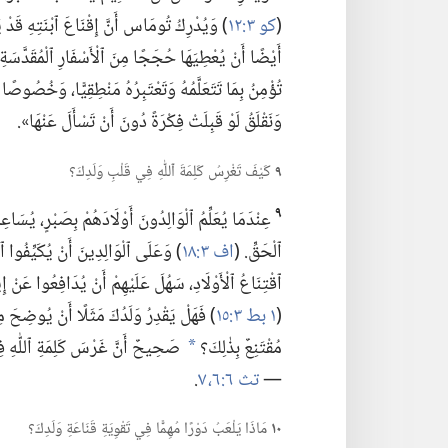
(‏
كو ٣:‏١٢
‏)‏ وَيُدْرِكُ تُومَاس أَنَّ إِقْنَاعَ ٱبْنَتِهِ قَدْ
أَيْضًا أَنْ يُعْطِيَهَا حُجَجًا مِنَ ٱلْأَسْفَارِ ٱلْمُقَدَّسَةِ كَ
تُؤْمِنُ بِمَا تَتَعَلَّمُهُ وَتَعْتَبِرُهُ مَنْطِقِيًّا،‏ وَخُصُوصً
وَنَقْلَقُ لَوْ قَبِلَتْ فِكْرَةً دُونَ أَنْ تَسْأَلَ عَنْهَا».‏
٩
كَيْفَ تَغْرِسُ كَلِمَةَ ٱللّٰهِ فِي قَلْبِ وَلَدِكَ؟‏
٩
عِنْدَمَا يُعَلِّمُ ٱلْوَالِدُونَ أَوْلَادَهُمْ بِصَبْرٍ،‏ يُسَ
ٱلْحَقِّ.‏ (‏
اف ٣:‏١٨
‏)‏ وَعَلَى ٱلْوَالِدِينَ أَنْ يُكَيِّفُوا ٱ
ٱقْتِنَاعُ ٱلْأَوْلَادِ،‏ سَهُلَ عَلَيْهِمْ أَنْ يُدَافِعُوا عَنْ إِ
(‏
١ بط ٣:‏١٥
‏)‏ فَهَلْ يَقْدِرُ وَلَدُكَ مَثَلًا أَنْ يُوضِحَ
مُقْتَنِعٌ بِذٰلِكَ؟‏
صَحِيحٌ أَنَّ غَرْسَ كَلِمَةِ ٱللّٰهِ فِي قَ
a
—‏
تث ٦:‏٦،‏ ٧
‏.‏
١٠
مَاذَا يَلْعَبُ دَوْرًا مُهِمًّا فِي تَقْوِيَةِ قَنَاعَةِ وَلَدِكَ؟‏