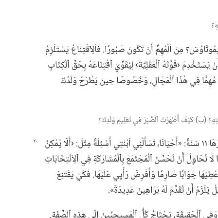
هِ؟‏
يمُوثَاوُسَ؟‏ مِنَ ٱلْمُهِمِّ أَنْ تَكُونَ صَبُورًا.‏ فَٱلِٱقْتِنَاعُ يَسْتَلْزِمُ
أَنْ يَسْتَخْدِمَ ‹قُوَّتَهُ ٱلْعَقْلِيَّةَ› لِيُقَوِّيَ ٱقْتِنَاعَهُ بِحَقِّ ٱلْكِتَابِ
ا مُهِمًّا فِي هٰذَا ٱلْمَجَالِ،‏ وَخُصُوصًا حِينَ يَطْرَحُ وَلَدُكَ
َتِهِ؟‏ (‏ب)‏ كَيْفَ أَظْهَرْتَ ٱلصَّبْرَ فِي تَعْلِيمِ وَلَدِكَ؟‏
ُهَا
١١ سَنَةً:‏ «أَحْيَانًا،‏ تَسْأَلُنِي ٱبْنَتِي أَسْئِلَةً مِثْلَ:‏ ‹أَلَا يُمْكِنُ
ذَا لَا نُحَاوِلُ أَنْ نُحَسِّنَ ٱلْمُجْتَمَعَ بِٱلْمُشَارَكَةِ فِي ٱلِٱنْتِخَابَاتِ
ُعْطِيَهَا جَوَابًا صَارِمًا وَأَفْرِضَ رَأْيِي عَلَيْهَا.‏ فَكَيْ يَقْتَنِعَ
يَلْزَمُ أَنْ تُقَدِّمَ لَهُ بَرَاهِينَ عَدِيدَةً».‏
وَفِي ٱلْحَقِيقَةِ،‏ يَحْتَاجُ كُلُّ ٱلْمَسِيحِيِّينَ إِلَى هٰذِهِ ٱلصِّفَةِ.‏