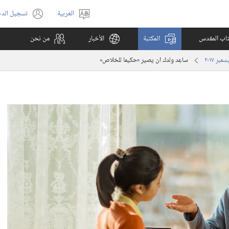
العربية
تسجيل الد
اختر
(يفتح
اللغة
نافذة
كتاب المقدس
المكتبة
الأخبار
من نحن
جديدة)
ساعِد ولدك ان يصير «حكيما للخلاص»‏