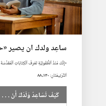
ساعِد ولدك ان يصير «ح
‏«إِنَّكَ مُنْذُ ٱلطُّفُولِيَّةِ تَعْرِفُ ٱلْكِتَابَاتِ ٱلْمُقَدَّس
اَلتَّرْنِيمَتَانِ:‏
١٣٠،‏ ٨٨
كَيْفَ تُسَاعِدُ وَلَدَكَ أَنْ .‏ .‏ .‏