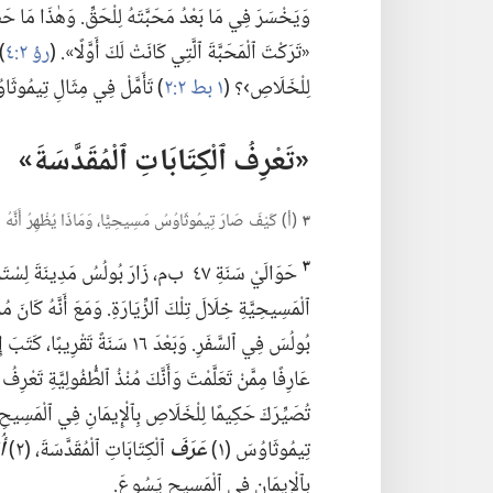
وَيَخْسَرَ فِي مَا بَعْدُ مَحَبَّتَهُ لِلْحَقِّ.‏ وَهٰذَا مَا ح
«تَرَكْتَ ٱلْمَحَبَّةَ ٱلَّتِي كَانَتْ لَكَ أَوَّلًا».‏ (‏
رؤ ٢:‏٤
‏)
لِلْخَلَاصِ›؟‏ (‏
١ بط ٢:‏٢
‏)‏ تَأَمَّلْ فِي مِثَالِ تِيمُوثَا
‏«تَعْرِفُ ٱلْكِتَابَاتِ ٱلْمُقَدَّسَةَ»‏
٣
(‏أ)‏ كَيْفَ صَارَ تِيمُوثَاوُسُ مَسِيحِيًّا،‏ وَمَاذَا يُظْهِرُ أَنَّهُ 
٣
حَوَالَيْ سَنَةِ ٤٧ ب‌م،‏ زَارَ بُولُسُ مَدِينَة
ٱلْمَسِيحِيَّةِ خِلَالَ تِلْكَ ٱلزِّيَارَةِ.‏ وَمَعَ أَنَّهُ كَانَ مُ
بُولُسَ فِي ٱلسَّفَرِ.‏ وَبَعْدَ ١٦ س
عَارِفًا مِمَّنْ تَعَلَّمْتَ وَأَنَّكَ مُنْذُ ٱلطُّفُولِيَّةِ تَعْرِفُ ٱ
تُصَيِّرَكَ حَكِيمًا لِلْخَلَاصِ بِٱلْإِيمَانِ فِي ٱلْمَسِيحِ
تِيمُوثَاوُسَ (‏١)‏
عَرَفَ
ٱلْكِتَابَاتِ ٱلْمُقَدَّسَةَ،‏ (‏٢)‏
أ
بِٱلْإِيمَانِ فِي ٱلْمَسِيحِ يَسُوعَ.‏