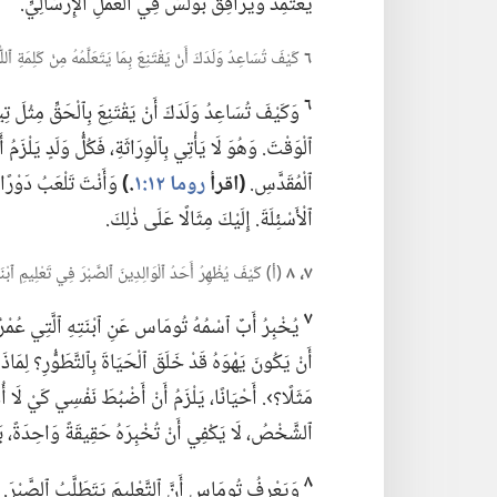
يَعْتَمِدَ وَيُرَافِقَ بُولُسَ فِي ٱلْعَمَلِ ٱلْإِرْسَالِيِّ.‏
٦
كَيْفَ تُسَاعِدُ وَلَدَكَ أَنْ يَقْتَنِعَ بِمَا يَتَعَلَّمُهُ مِنْ كَلِمَةِ ٱللّٰ
٦
وَكَيْفَ تُسَاعِدُ وَلَدَكَ أَنْ يَقْتَنِعَ بِٱلْحَقِّ مِثْلَ تِ
ٱلْوَقْتَ.‏ وَهُوَ لَا يَأْتِي بِٱلْوِرَاثَةِ،‏ فَكُلُّ وَلَدٍ يَلْزَمُ 
ٱلْمُقَدَّسِ.‏
‏(‏اقرأ
روما ١٢:‏١
‏.‏)‏
وَأَنْتَ تَلْعَبُ دَوْرً
ٱلْأَسْئِلَةَ.‏ إِلَيْكَ مِثَالًا عَلَى ذٰلِكَ.‏
٧،‏ ٨
(‏أ)‏ كَيْفَ يُظْهِرُ أَحَدُ ٱلْوَالِدِينَ ٱلصَّبْرَ فِي تَعْلِيمِ ٱبْن
٧
يُخْبِرُ أَبٌ ٱسْمُهُ تُومَاس عَنِ ٱبْنَتِهِ ٱلَّتِي عُمْر
أَنْ يَكُونَ يَهْوَهُ قَدْ خَلَقَ ٱلْحَيَاةَ بِٱلتَّطَوُّرِ؟‏ لِمَا
مَثَلًا؟‏›.‏ أَحْيَانًا،‏ يَلْزَمُ أَنْ أَضْبُطَ نَفْسِي كَيْ لَا أ
ٱلشَّخْصُ،‏ لَا يَكْفِي أَنْ تُخْبِرَهُ حَقِيقَةً وَاحِدَةً،‏ بَلْ 
٨
وَيَعْرِفُ تُومَاس أَنَّ ٱلتَّعْلِيمَ يَتَطَلَّبُ ٱلصَّبْرَ.‏ 