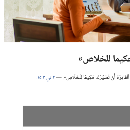
كيما للخلاص»‏
َةَ ٱلْقَادِرَةَ أَنْ تُصَيِّرَكَ حَكِيمًا لِلْخَلَاصِ».‏ —‏
٢ تي ٣:‏١٥
‏.‏