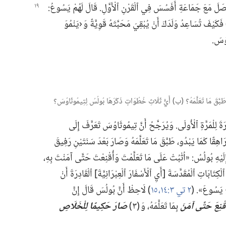
َصَلَ مَعَ جَمَاعَةِ أَفَسُسَ فِي ٱلْقَرْنِ ٱلْأَوَّلِ.‏ قَالَ
لَهُمْ يَسُوعُ:‏
‏ فَكَيْفَ تُسَاعِدُ وَلَدَكَ أَنْ يُبْقِيَ مَحَبَّتَهُ قَوِيَّةً وَ ‹يَنْمُوَ
وُسَ.‏
طَبَّقَ مَا تَعَلَّمَهُ؟‏ (‏ب)‏ أَيُّ ثَلَاثِ خُطُوَاتٍ ذَكَرَهَا بُولُسُ لِتِيمُوثَاوُسَ؟‏
َ لِسْتَرَةَ لِلْمَرَّةِ ٱلْأُولَى.‏ وَيُرَجَّحُ أَنَّ تِيمُوثَاوُسَ تَعَرَّفَ إِلَى
رَاهِقًا كَمَا يَبْدُو،‏ طَبَّقَ مَا تَعَلَّمَهُ وَصَارَ بَعْدَ سَنَتَيْنِ رَفِيقَ
َنَةً تَقْرِيبًا،‏ كَتَبَ إِلَيْهِ بُولُسُ:‏ «اُثْبُتْ عَلَى مَا تَعَلَّمْتَ وَأُقْنِعْتَ حَتَّى آمَنْتَ بِهِ،‏
لْكِتَابَاتِ ٱلْمُقَدَّسَةَ [أَيِ ٱلْأَسْفَارَ ٱلْعِبْرَانِيَّةَ] ٱلْقَادِرَةَ أَنْ
 يَسُوعَ».‏ (‏
٢ تي ٣:‏١٤،‏ ١٥
‏)‏ لَاحِظْ أَنَّ بُولُسَ قَالَ إِنَّ
ُقْنِعَ حَتَّى آمَنَ
بِمَا تَعَلَّمَهُ،‏ وَ (‏٣)‏
صَارَ حَكِيمًا لِلْخَلَاصِ