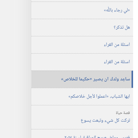
‏‎كانون١/
الدراسية)‏
ديسمبر‏
‏‎كانون١/
‏«لي رجاء باللّٰه»‏
ديسمبر‏
هل تذكر؟‏
اسئلة من القراء
اسئلة من القراء
ساعِد ولدك ان يصير «حكيما للخلاص»‏
ايها الشباب،‏ «اعملوا لأجل خلاصكم»‏
قصة حياة
تركت كل شيء وتبعت يسوع
فهرس مواضيع
برج المراقبة
لسنة ٢٠١٧