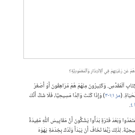
هُمْ عَنْ رَغْبَتِهِمْ فِي ٱلِٱنْتِذَارِ وَٱلْمَعْمُودِيَّةِ؟‏
ْكِتَابِ ٱلْمُقَدَّسِ.‏ وَكَثِيرُونَ مِنْهُمْ هُمْ مُرَاهِقُونَ أَوْ أَصْغَرُ
يَاةِ.‏ (‏
مز ١:‏١-‏٣
‏)‏ وَإِذَا كُنْتَ وَالِدًا مَسِيحِيًّا،‏ فَلَا شَكَّ أَنَّكَ
‏.‏
 ٱعْتَمَدُوا وَبَعْدَ فَتْرَةٍ بَدَأُوا يَشُكُّونَ أَنَّ مَقَايِيسَ ٱللّٰهِ مُفِيدَةٌ
حِيَّةَ.‏ لِذٰلِكَ رُبَّمَا تَخَافُ أَنْ يَبْدَأَ وَلَدُكَ بِخِدْمَةِ يَهْوَهَ