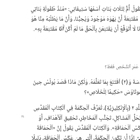
َقُولُ أُمٌّ لِثَلَاثِ بَنَاتٍ ٱسْمُهَا سْتِيفَانِي:‏ «مُنْذُ طُفُولَةِ بَنَاتِي
مُقْتَنِعَةٌ أَنَّ يَهْوَهَ مَوْجُودٌ وَيُحِبُّنَا،‏ وَأَنَّ مَا يَطْلُبُهُ مِنَّا هُوَ
 لَا أَتَوَقَّعُ أَنْ يَقْتَنِعْنَ بِٱلْحَقِّ مَا لَمْ أَكُنْ
أَنَا
مُقْتَنِعَةً بِهِ».‏
لَى عُمْرِ ٱلشَّخْصِ فَقَطْ؟‏
رَأَيْنَا أَنَّ تِيمُوثَاوُسَ (‏١)‏ عَرَفَ ٱلْأَسْفَارَ ٱلْمُقَدَّسَةَ وَ (‏٢)‏ ٱقْتَنَعَ بِمَا تَعَلَّمَهُ.‏ وَلٰكِنْ مَاذَا قَصَدَ بُولُسُ حِينَ
َ تِيمُوثَاوُسَ «حَكِيمًا لِلْخَلَاصِ»؟‏
ٱلْمُجَلَّدِ ٢ (‏بِٱلْإِنْكِلِيزِيَّةِ)‏،‏ تُعَرَّفُ ٱلْحِكْمَةُ فِي ٱلْكِتَابِ ٱلْمُقَدَّسِ
لِحَلِّ ٱلْمَشَاكِلِ،‏ تَجَنُّبِ ٱلْمَخَاطِرِ،‏ تَحْقِيقِ ٱلْأَهْدَافِ،‏ أَوْ
سُ ٱلْحَمَاقَةِ».‏ وَٱلْكِتَابُ ٱلْمُقَدَّسُ يَقُولُ إِنَّ «ٱلْحَمَاقَةَ
قِيِّ إِذًا أَنْ تَكُونَ ٱلْحِكْمَةُ،‏ ٱلَّتِي هِيَ عَكْسُ ٱلْحَمَاقَةِ،‏ دَلِيلًا