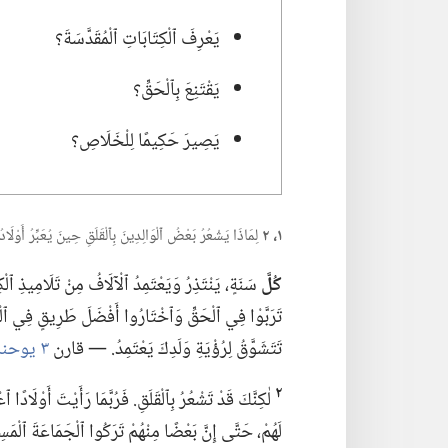
يَعْرِفَ ٱلْكِتَابَاتِ ٱلْمُقَدَّسَةَ؟‏
يَقْتَنِعَ بِٱلْحَقِّ؟‏
يَصِيرَ حَكِيمًا لِلْخَلَاصِ؟‏
١،‏ ٢
لِمَاذَا يَشْعُرُ بَعْضُ ٱلْوَالِدِينَ بِٱلْقَلَقِ حِينَ يُعَبِّرُ أَوْلَادُ
كُلَّ
سَنَةٍ،‏ يَنْتَذِرُ وَيَعْتَمِدُ ٱلْآلَافُ مِنْ تَلَامِيذِ ٱل
تَرَبَّوْا فِي ٱلْحَقِّ وَٱخْتَارُوا أَفْضَلَ طَرِيقٍ فِي ٱلْحَ
تَتَشَوَّقُ لِرُؤْيَةِ وَلَدِكَ يَعْتَمِدُ.‏ —‏ قارن
٣ يوحنا ٤
٢
لٰكِنَّكَ قَدْ تَشْعُرُ بِٱلْقَلَقِ.‏ فَرُبَّمَا رَأَيْتَ أَوْلَادًا
لَهُمْ،‏ حَتَّى إِنَّ بَعْضًا مِنْهُمْ تَرَكُوا ٱلْجَمَاعَةَ ٱلْمَسِي