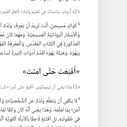
٤
أَيَّةُ أَدَوَاتٍ سَاعَدَتْكَ فِي تَعْلِيمِ وَلَدِكَ؟‏ (‏اُنْظُرِ ٱلصُّورَةَ ف
٤
كَوَالِدٍ مَسِيحِيٍّ،‏ أَنْتَ تُرِيدُ أَنْ يَعْرِفَ وَلَدُكَ ٱلْكِت
وَٱلْأَسْفَارَ ٱلْيُونَانِيَّةَ ٱلْمَسِيحِيَّةَ.‏ وَمَهْمَا كَانَ عُم
ٱلْمَذْكُورَةِ فِي ٱلْكِتَابِ ٱلْمُقَدَّسِ.‏ وَٱلْمَعْرِفَةُ ٱلْمُؤ
بِيَهْوَهَ.‏ وَهَيْئَةُ يَهْوَهَ تُقَدِّمُ أَدَوَاتٍ كَثِيرَةً تُسَاعِد
‏«أُقْنِعْتَ حَتَّى آمَنْتَ»‏
٥
(‏أ)‏ مَاذَا يَعْنِي أَنَّ تِيمُوثَاوُسَ ‹أُقْنِعَ حَتَّى آمَنَ›؟‏ (‏ب)‏ مَ
٥
لَا يَكْفِي أَنْ يَتَعَلَّمَ وَلَدُكَ عَنِ ٱلشَّخْصِيَّاتِ وَ
آمَنَ› بِمَا تَعَلَّمَهُ.‏ وَهٰذَا يَعْنِي أَنَّهُ كَانَ وَاثِقًا تَمَامً
فِي طُفُولَتِهِ،‏ بَلِ ٱقْتَنَعَ لَاحِقًا بِٱلْأَدِلَّةِ ٱلْقَوِيَّةِ ٱ