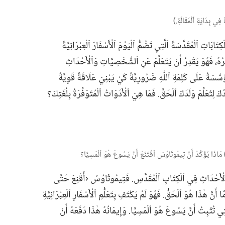
ِي بِدَايَةِ ٱلْمَقَالَةِ.‏)‏
َابَاتِ ٱلْمُقَدَّسَةَ ٱلَّتِي تَضُمُّ ٱلْيَوْمَ ٱلْأَسْفَارَ ٱلْعِبْرَانِيَّةَ
ْرُهُ،‏ فَهُوَ يَقْدِرُ أَنْ يَتَعَلَّمَ عَنِ ٱلشَّخْصِيَّاتِ وَٱلْأَحْدَاثِ
َسَّسَةُ عَلَى كَلِمَةِ ٱللّٰهِ ضَرُورِيَّةٌ كَيْ يَبْنِيَ عَلَاقَةً قَوِيَّةً
ُكَ لِتُعَلِّمَ وَلَدَكَ ٱلْحَقَّ.‏ فَمَا هِيَ ٱلْأَدَوَاتُ ٱلْمُتَوَفِّرَةُ بِلُغَتِكَ؟‏
اذَا يُؤَكِّدُ أَنَّ تِيمُوثَاوُسَ ٱقْتَنَعَ أَنَّ يَسُوعَ هُوَ ٱلْمَسِيَّا؟‏
ٱلْأَحْدَاثِ فِي ٱلْكِتَابِ ٱلْمُقَدَّسِ.‏ فَتِيمُوثَاوُسُ ‹أُقْنِعَ حَتَّى
ا أَنَّ هٰذَا هُوَ ٱلْحَقُّ.‏ فَهُوَ لَمْ يَكْتَفِ بِتَعَلُّمِ ٱلْأَسْفَارِ ٱلْعِبْرَانِيَّةِ
لَّتِي تُثْبِتُ أَنَّ يَسُوعَ هُوَ ٱلْمَسِيَّا.‏ وَإِيمَانُهُ هٰذَا دَفَعَهُ أَنْ