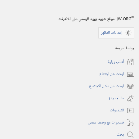
ديسمبر‏
‏‎كانون١/
ديسمبر‏
®
JW.ORG
:‏ موقع شهود يهوه الرسمي على الانترنت
إعدادات المظهر
روابط سريعة
أُطلب زيارة
ابحث عن اجتماع
(يفتح
نافذة
ابحث عن مكان الاجتماع
(يفتح
جديدة)
نافذة
ما الجديد؟‏
جديدة)
الفيديوات
فيديوات مع وصف سمعي
بحث