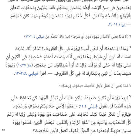
يَعْتَمِدُونَ فِي سِنِّ ٱلرُّشْدِ أَيْضًا يُمْتَحَنُ إِيمَانُهُمْ.‏ فَقَدْ يَمُرُّونَ بِتَحَدِّيَاتٍ تَتَعَلَّقُ
بِٱلزَّوَاجِ وَٱلصِّحَّةِ وَٱلْعَمَلِ.‏ فَكُلُّ خُدَّامِ يَهْوَهَ يُمْتَحَنُ وَلَاؤُهُمْ مَهْمَا كَانَ عُمْرُهُمْ.‏
—‏
يع ١:‏١٢-‏١٤
‏.‏
٦
(‏أ)‏ مَاذَا يَعْنِي ٱلِٱنْتِذَارُ لِيَهْوَهَ دُونَ أَيِّ شَرْطٍ؟‏ (‏ب)‏ مَاذَا تَتَعَلَّمُ مِنْ
فِيلِبِّي ٤:‏١١-‏١٣
‏؟‏
٦
وَمَاذَا يُسَاعِدُكَ أَنْ تَبْقَى أَمِينًا لِيَهْوَهَ فِي كُلِّ ٱلظُّرُوفِ؟‏ تَذَكَّرْ أَنَّكَ نَذَرْتَ
نَفْسَكَ لَهُ دُونَ أَيِّ شَرْطٍ.‏ وَهٰذَا يَعْنِي أَنَّكَ وَعَدْتَ أَعْظَمَ شَخْصِيَّةٍ فِي ٱلْكَوْنِ أَنْ
تَبْقَى وَلِيًّا لَهُ حَتَّى لَوْ تَوَقَّفَ وَالِدَاكَ أَوْ أَصْدِقَاؤُكَ عَنْ خِدْمَتِهِ.‏ (‏
مز ٢٧:‏١٠
‏)‏ وَيَهْوَهُ
سَيُسَاعِدُكَ أَنْ تَفِيَ بِٱنْتِذَارِكَ لَهُ فِي كُلِّ ٱلظُّرُوفِ.‏ —‏
اقرأ
فيلبي ٤:‏١١-‏١٣
‏.‏
٧
مَاذَا يَعْنِي أَنْ تَعْمَلَ لِأَجْلِ خَلَاصِكَ «بِخَوْفٍ وَرِعْدَةٍ»؟‏
٧
يُرِيدُ يَهْوَهُ أَنْ تَكُونَ صَدِيقَهُ.‏ وَلٰكِنْ عَلَيْكَ أَنْ تَبْذُلَ ٱلْجُهْدَ كَيْ تُحَافِظَ عَلَى
هٰذِهِ ٱلصَّدَاقَةِ.‏ تَقُولُ
فِيلِبِّي ٢:‏١٢
‏:‏ «اِعْمَلُوا لِأَجْلِ خَلَاصِكُمْ بِخَوْفٍ وَرِعْدَةٍ».‏
فَيَلْزَمُ أَنْ تُفَكِّرَ جَيِّدًا كَيْفَ تُحَافِظُ عَلَى صَدَاقَتِكَ مَعَ يَهْوَهَ وَتَبْقَى وَلِيًّا لَهُ رَغْمَ
كُلِّ ٱلتَّحَدِّيَاتِ.‏ وَٱنْتَبِهْ مِنَ ٱلثِّقَةِ ٱلزَّائِدَةِ بِٱلنَّفْسِ.‏ فَبَعْضُ ٱلَّذِينَ خَدَمُوا يَهْوَهَ
سِنِينَ
طَوِيلَةً ٱبْتَعَدُوا عَنِ ٱلْحَقِّ.‏ فَكَيْفَ تَعْمَلُ لِأَجْلِ خَلَاصِكَ؟‏