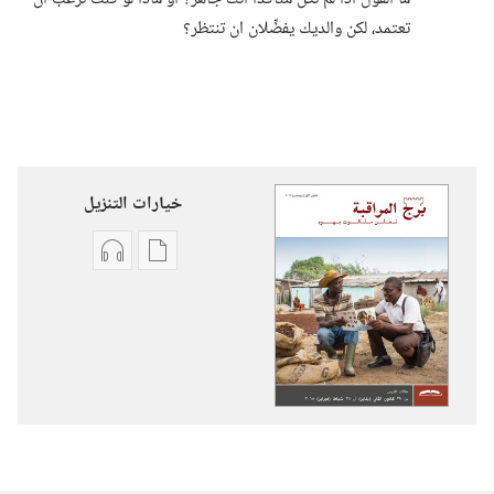
تعتمد،‏ لكن والديك يفضِّلان ان تنتظر؟‏
خيارات التنزيل
خيارات
خيارات
تنزيل
تنزيل
الاصدارات
التسجيلات
برج
السمعية
المراقبة
برج
(‏الطبعة
المراقبة
الدراسية)‏
(‏الطبعة
‏‎كانون١/
الدراسية)‏