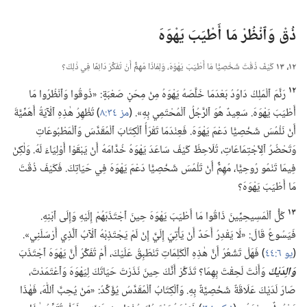
ذُقْ وَٱنْظُرْ مَا أَطْيَبَ يَهْوَهَ
١٢،‏ ١٣
كَيْفَ ذُقْتَ شَخْصِيًّا مَا أَطْيَبَ يَهْوَهَ،‏ وَلِمَاذَا مُهِمٌّ أَنْ تُفَكِّرَ دَائِمًا فِي ذٰلِكَ؟‏
١٢
رَنَّمَ ٱلْمَلِكُ دَاوُدُ بَعْدَمَا خَلَّصَهُ يَهْوَهُ مِنْ مِحَنٍ صَعْبَةٍ:‏ «ذُوقُوا وَٱنْظُرُوا مَا
أَطْيَبَ يَهْوَهَ.‏ سَعِيدٌ هُوَ ٱلرَّجُلُ ٱلْمُحْتَمِي بِهِ».‏ (‏
مز ٣٤:‏٨
‏)‏ تُظْهِرُ هٰذِهِ ٱلْآيَةُ أَهَمِّيَّةَ
أَنْ نَلْمُسَ شَخْصِيًّا دَعْمَ يَهْوَهَ.‏ فَعِنْدَمَا تَقْرَأُ ٱلْكِتَابَ ٱلْمُقَدَّسَ وَٱلْمَطْبُوعَاتِ
وَتَحْضُرُ ٱلِٱجْتِمَاعَاتِ،‏ تُلَاحِظُ كَيْفَ سَاعَدَ يَهْوَهُ خُدَّامَهُ أَنْ يَبْقَوْا أَوْلِيَاءَ لَهُ.‏ وَلٰكِنْ
فِيمَا تَنْمُو رُوحِيًّا،‏ مُهِمٌّ أَنْ تَلْمُسَ شَخْصِيًّا دَعْمَ يَهْوَهَ فِي حَيَاتِكَ.‏ فَكَيْفَ ذُقْتَ
مَا أَطْيَبَ يَهْوَهَ؟‏
١٣
كُلُّ ٱلْمَسِيحِيِّينَ ذَاقُوا مَا أَطْيَبَ يَهْوَهَ حِينَ ٱجْتَذَبَهُمْ إِلَيْهِ وَإِلَى ٱبْنِهِ.‏
فَيَسُوعُ قَالَ:‏ «لَا يَقْدِرُ أَحَدٌ أَنْ يَأْتِيَ إِلَيَّ إِنْ لَمْ يَجْتَذِبْهُ ٱلْآبُ ٱلَّذِي أَرْسَلَنِي».‏
(‏
يو ٦:‏٤٤
‏)‏ فَهَلْ تَشْعُرُ أَنَّ هٰذِهِ ٱلْكَلِمَاتِ تَنْطَبِقُ عَلَيْكَ،‏ أَمْ تُفَكِّرُ أَنَّ يَهْوَهَ ٱجْتَذَبَ
وَالِدَيْكَ
وَأَنْتَ لَحِقْتَ بِهِمَا؟‏ تَذَكَّرْ أَنَّكَ حِينَ نَذَرْتَ حَيَاتَكَ لِيَهْوَهَ وَٱعْتَمَدْتَ،‏
صَارَ لَدَيْكَ عَلَاقَةٌ شَخْصِيَّةٌ بِهِ.‏ وَٱلْكِتَابُ ٱلْمُقَدَّسُ يُؤَكِّدُ:‏ «مَنْ يُحِبَّ ٱللّٰهَ،‏ فَهٰذَا