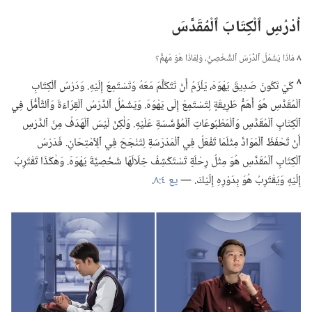
اُدْرُسِ ٱلْكِتَابَ ٱلْمُقَدَّسَ
٨
مَاذَا يَشْمُلُ ٱلدَّرْسُ ٱلشَّخْصِيُّ،‏ وَلِمَاذَا هُوَ مُهِمٌّ؟‏
٨
كَيْ تَكُونَ صَدِيقَ يَهْوَهَ،‏ يَلْزَمُ أَنْ تَتَكَلَّمَ مَعَهُ وَتَسْتَمِعَ إِلَيْهِ.‏ وَدَرْسُ ٱلْكِتَابِ
ٱلْمُقَدَّسِ هُوَ أَهَمُّ طَرِيقَةٍ لِتَسْتَمِعَ إِلَى يَهْوَهَ.‏ وَيَشْمُلُ ٱلدَّرْسُ ٱلْقِرَاءَةَ وَٱلتَّأَمُّلَ فِي
ٱلْكِتَابِ ٱلْمُقَدَّسِ وَٱلْمَطْبُوعَاتِ ٱلْمُؤَسَّسَةِ عَلَيْهِ.‏ وَلٰكِنْ لَيْسَ ٱلْهَدَفُ مِنَ ٱلدَّرْسِ
أَنْ تَحْفَظَ ٱلْمَوَادَّ مِثْلَمَا تَفْعَلُ فِي ٱلْمَدْرَسَةِ لِتَنْجَحَ فِي ٱلِٱمْتِحَانِ.‏ فَدَرْسُ
ٱلْكِتَابِ ٱلْمُقَدَّسِ هُوَ مِثْلُ رِحْلَةٍ تَسْتَكْشِفُ خِلَالَهَا شَخْصِيَّةَ يَهْوَهَ.‏ وَهٰكَذَا تَقْتَرِبُ
إِلَيْهِ وَيَقْتَرِبُ هُوَ بِدَوْرِهِ إِلَيْكَ.‏ —‏
يع ٤:‏٨
‏.‏