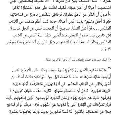
عُمْرُهَا ١٨ سَنَةً ٱعْتَمَدَتْ حِينَ كَانَ عُمْرُهَا ١٣:‏ «أَنَا مُقْتَنِعَةٌ بِمُعْتَقَدَاتِي،‏ لٰكِنِّي
أَسْتَصْعِبُ أَحْيَانًا أَنْ أُعَبِّرَ عَنْهَا».‏ فَكَيْفَ تَغَلَّبَتْ عَلَى هٰذِهِ ٱلْمُشْكِلَةِ؟‏ تَذْكُرُ:‏
«أُحَاوِلُ أَنْ أَتَكَلَّمَ عَنِ ٱلْحَقِّ بِعَفْوِيَّةٍ.‏ فَرِفَاقِي يَتَكَلَّمُونَ بِحُرِّيَّةٍ عَنْ نَشَاطَاتِهِمْ،‏
فَلِمَ لَا أَفْعَلُ مِثْلَهُمْ؟‏ لِذٰلِكَ أَقُولُ أَحْيَانًا:‏ ‹فِيمَا كُنْتُ أُعَلِّمُ شَخْصًا عَنِ ٱلْكِتَابِ
ٱلْمُقَدَّسِ .‏ .‏ .‏› ثُمَّ أُكْمِلُ ٱلْقِصَّةَ.‏ صَحِيحٌ أَنَّ ٱلْحَدِيثَ لَيْسَ عَنِ ٱلْحَقِّ مُبَاشَرَةً،‏
لٰكِنَّ كَلَامِي يُثِيرُ فُضُولَ ٱلْبَعْضِ فَيَسْأَلُونَنِي كَيْفَ أُعَلِّمُ ٱلنَّاسَ عَنِ ٱلْكِتَابِ
ٱلْمُقَدَّسِ.‏ وَكُلَّمَا ٱسْتَعْمَلْتُ هٰذَا ٱلْأُسْلُوبَ،‏ سَهُلَ عَلَيَّ أَنْ أُبَشِّرَهُمْ.‏ وَهٰذَا يُفْرِحُنِي
كَثِيرًا».‏
١٧
كَيْفَ تُسَاعِدُكَ ثِقَتُكَ بِمُعْتَقَدَاتِكَ أَنْ تُخْبِرَ ٱلْآخَرِينَ عَنْهَا؟‏
١٧
عِنْدَمَا تَحْتَرِمُ ٱلْآخَرِينَ وَتَهْتَمُّ بِهِمْ،‏ يُعَامِلُونَكَ بِلُطْفٍ عَلَى ٱلْأَرْجَحِ.‏ تَقُولُ
أُولِيفْيَا،‏ شَابَّةٌ عُمْرُهَا ١٧ سَنَةً ٱعْتَمَدَتْ قَبْلَ سِنِّ ٱلْمُرَاهَقَةِ:‏ «كُنْتُ أَخَافُ أَنْ
أُخْبِرَ رِفَاقِي عَنِ ٱلْكِتَابِ ٱلْمُقَدَّسِ كَيْ لَا يَعْتَبِرُونِي مُتَطَرِّفَةً».‏ لٰكِنَّهَا غَيَّرَتْ
طَرِيقَةَ تَفْكِيرِهَا.‏ فَبَدَلَ أَنْ تَسْتَسْلِمَ لِخَوْفِهَا،‏ فَكَّرَتْ:‏ «هُنَاكَ شَبَابٌ كَثِيرُونَ لَا
يَعْرِفُونَ شَيْئًا عَنْ شُهُودِ يَهْوَهَ.‏ وَنَحْنُ ٱلشُّهُودُ ٱلْوَحِيدُونَ ٱلَّذِينَ يَلْتَقُونَهُمْ.‏ لِذٰلِكَ
تُؤَثِّرُ تَصَرُّفَاتُنَا فِي ٱلْفِكْرَةِ ٱلَّتِي يَأْخُذُونَهَا عَنِ ٱلشُّهُودِ.‏ فَإِذَا خَجِلْنَا أَوْ لَمْ نُدَافِعْ
بِثِقَةٍ عَنْ مُعْتَقَدَاتِنَا،‏ يَظُنُّونَ أَنَّنَا لَسْنَا فَخُورِينَ بِدِينِنَا وَرُبَّمَا يُعَامِلُونَنَا بِقَسْوَةٍ.‏