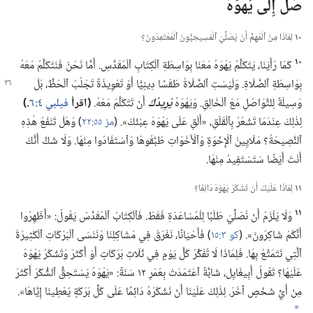
صَلِّ إِلَى يَهْوَهَ
١٠
لِمَاذَا مِنَ ٱلْمُهِمِّ أَنْ يُصَلِّيَ ٱلْمَسِيحِيُّونَ ٱلْمُعْتَمِدُونَ؟‏
١٠
كَمَا رَأَيْنَا،‏ يَتَكَلَّمُ يَهْوَهُ مَعَنَا بِوَاسِطَةِ ٱلْكِتَابِ ٱلْمُقَدَّسِ.‏ أَمَّا نَحْنُ فَنَتَكَلَّمُ مَعَهُ
بِوَاسِطَةِ ٱلصَّلَاةِ.‏
وَلَيْسَتِ ٱلصَّلَاةُ طَقْسًا دِينِيًّا أَوْ تَعْوِيذَةً تَجْلُبُ ٱلْحَظَّ،‏ بَلْ
وَسِيلَةٌ لِلتَّوَاصُلِ مَعَ ٱلْخَالِقِ.‏ وَيَهْوَهُ
يُرِيدُكَ
أَنْ تَتَكَلَّمَ مَعَهُ.‏
‏(‏اقرأ
فيلبي ٤:‏٦
‏.‏)‏
لِذٰلِكَ عِنْدَمَا تَشْعُرُ بِٱلْقَلَقِ،‏ «أَلْقِ عَلَى يَهْوَهَ عِبْئَكَ».‏ (‏
مز ٥٥:‏٢٢
‏)‏ وَهَلْ تَنْفَعُ هٰذِهِ
ٱلنَّصِيحَةُ؟‏ مَلَايِينُ ٱلْإِخْوَةِ وَٱلْأَخَوَاتِ طَبَّقُوهَا وَٱسْتَفَادُوا مِنْهَا.‏ وَلَا شَكَّ أَنَّكَ
أَنْتَ أَيْضًا سَتَسْتَفِيدُ مِنْهَا.‏
١١
لِمَاذَا عَلَيْكَ أَنْ تَشْكُرَ يَهْوَهَ دَائِمًا؟‏
١١
وَلَا يَلْزَمُ أَنْ نُصَلِّيَ طَلَبًا لِلْمُسَاعَدَةِ فَقَطْ.‏ فَٱلْكِتَابُ ٱلْمُقَدَّسُ يَقُولُ:‏ «أَظْهِرُوا
أَنَّكُمْ شَاكِرُونَ».‏ (‏
كو ٣:‏١٥
‏)‏ فَأَحْيَانًا،‏ نَغْرَقُ فِي مَشَاكِلِنَا وَنَنْسَى ٱلْبَرَكَاتِ ٱلْكَثِيرَةَ
ٱلَّتِي نَتَمَتَّعُ بِهَا.‏ فَلِمَاذَا لَا تُفَكِّرُ كُلَّ يَوْمٍ فِي ثَلَاثِ بَرَكَاتٍ أَوْ أَكْثَرَ وَتَشْكُرُ يَهْوَهَ
عَلَيْهَا؟‏ تَقُولُ أَبِيغَايِل،‏ شَابَّةٌ ٱعْتَمَدَتْ بِعُمْرِ ١٢ سَنَةً:‏ «يَهْوَهُ يَسْتَحِقُّ ٱلشُّكْرَ أَكْثَرَ
مِنْ أَيِّ شَخْصٍ آخَرَ.‏ لِذٰلِكَ عَلَيْنَا أَنْ نَشْكُرَهُ دَائِمًا عَلَى كُلِّ بَرَكَةٍ يُعْطِينَا إِيَّاهَا».‏
a