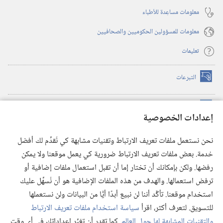
معلومات مساعِدة للأطباء
معلومات للمسؤولين الحكوميين والصحافيين
تعليمات
التبرعات
(يفتح
نافذة
جديدة)
مكتبة برج المراقبة الالكترونية
™
(يفتح
إعدادات الخصوصية
نافذة
JW Hub
جديدة)
(يفتح
نحن نستعمل ملفات تعريف الارتباط وتقنيات مشابهة كي نُقدِّم لك أفضل
نافذة
®
خدمة. بعض ملفات تعريف الارتباط ضرورية كي يعمل موقعنا ولا يمكن
تطبيق
JW Library
جديدة)
رفضها. ولكن بإمكانك أن تختار إما أن تقبل استعمال ملفات إضافية أو
مكتبة برج المراقبة
ترفض استعمالها. والهدف من هذه الملفات الإضافية هو أن نُسهِّل عليك
استخدام موقعنا. تأكَّد أننا لن نبيع أبدًا أيًّا من البيانات ولن نستعملها
للتسويق. لتعرف أكثر، اقرأ
سياسة استخدام ملفات تعريف الارتباط
والتقنيات المشابهة لها حول العالم
. كما تقدر أن تغيِّر إعداداتك في أي وقت