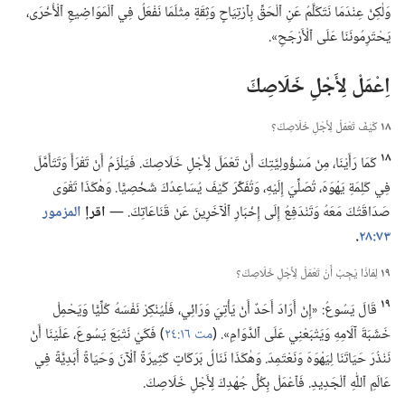
وَلٰكِنْ عِنْدَمَا نَتَكَلَّمُ عَنِ ٱلْحَقِّ بِٱرْتِيَاحٍ وَثِقَةٍ مِثْلَمَا نَفْعَلُ فِي ٱلْمَوَاضِيعِ ٱلْأُخْرَى،‏
يَحْتَرِمُونَنَا عَلَى ٱلْأَرْجَحِ».‏
اِعْمَلْ لِأَجْلِ خَلَاصِكَ
١٨
كَيْفَ تَعْمَلُ لِأَجْلِ خَلَاصِكَ؟‏
١٨
كَمَا رَأَيْنَا،‏ مِنْ مَسْؤُولِيَّتِكَ أَنْ تَعْمَلَ لِأَجْلِ خَلَاصِكَ.‏ فَيَلْزَمُ أَنْ تَقْرَأَ وَتَتَأَمَّلَ
فِي كَلِمَةِ يَهْوَهَ،‏ تُصَلِّيَ إِلَيْهِ،‏ وَتُفَكِّرَ كَيْفَ يُسَاعِدُكَ شَخْصِيًّا.‏ وَهٰكَذَا تَقْوَى
صَدَاقَتُكَ مَعَهُ وَتَنْدَفِعُ إِلَى إِخْبَارِ ٱلْآخَرِينَ عَنْ قَنَاعَاتِكَ.‏ —‏
اقرإ
المزمور
٧٣:‏٢٨
‏.‏
١٩
لِمَاذَا يَجِبُ أَنْ تَعْمَلَ لِأَجْلِ خَلَاصِكَ؟‏
١٩
قَالَ يَسُوعُ:‏ «إِنْ أَرَادَ أَحَدٌ أَنْ يَأْتِيَ وَرَائِي،‏ فَلْيُنْكِرْ نَفْسَهُ كُلِّيًّا وَيَحْمِلْ
خَشَبَةَ آلَامِهِ وَيَتْبَعْنِي عَلَى ٱلدَّوَامِ».‏ (‏
مت ١٦:‏٢٤
‏)‏ فَكَيْ نَتْبَعَ يَسُوعَ،‏ عَلَيْنَا أَنْ
نَنْذُرَ حَيَاتَنَا لِيَهْوَهَ وَنَعْتَمِدَ.‏ وَهٰكَذَا نَنَالُ بَرَكَاتٍ كَثِيرَةً ٱلْآنَ وَحَيَاةً أَبَدِيَّةً فِي
عَالَمِ ٱللّٰهِ ٱلْجَدِيدِ.‏ فَٱعْمَلْ بِكُلِّ جُهْدِكَ لِأَجْلِ خَلَاصِكَ.‏