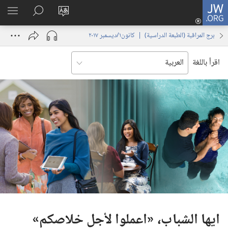
JW.ORG
تسجيل
تغيير
البحث
اظهر
الدخول
لغة
في
القائم
(يفتح
برج المراقبة (‏الطبعة الدراسية)‏ | ‏‎كانون١/ديسمبر‏ ‏‎٢٠١٧‏
الموقع
JW.‎ORG
نافذة
جديدة)
اقرأ باللغة
ايها الشباب،‏ «اعملوا لأجل خلاصكم»‏