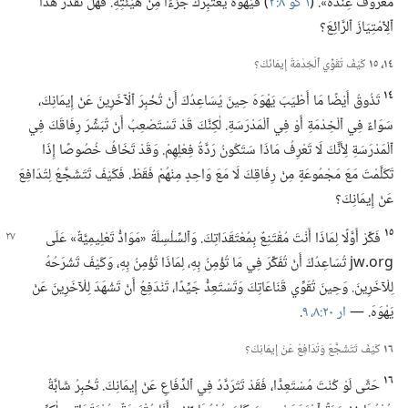
مَعْرُوفٌ عِنْدَهُ».‏ (‏
١ كو ٨:‏٣
‏)‏ فَيَهْوَهُ يَعْتَبِرُكَ جُزْءًا مِنْ هَيْئَتِهِ.‏ فَهَلْ تُقَدِّرُ هٰذَا
ٱلِٱمْتِيَازَ ٱلرَّائِعَ؟‏
١٤،‏ ١٥
كَيْفَ تُقَوِّي ٱلْخِدْمَةُ إِيمَانَكَ؟‏
١٤
تَذُوقُ أَيْضًا مَا أَطْيَبَ يَهْوَهَ حِينَ يُسَاعِدُكَ أَنْ تُخْبِرَ ٱلْآخَرِينَ عَنْ إِيمَانِكَ،‏
سَوَاءٌ فِي ٱلْخِدْمَةِ أَوْ فِي ٱلْمَدْرَسَةِ.‏ لٰكِنَّكَ قَدْ تَسْتَصْعِبُ أَنْ تُبَشِّرَ رِفَاقَكَ فِي
ٱلْمَدْرَسَةِ لِأَنَّكَ لَا تَعْرِفُ مَاذَا سَتَكُونُ رَدَّةُ فِعْلِهِمْ.‏ وَقَدْ تَخَافُ خُصُوصًا إِذَا
تَكَلَّمْتَ مَعَ مَجْمُوعَةٍ مِنْ رِفَاقِكَ لَا مَعَ وَاحِدٍ مِنْهُمْ فَقَطْ.‏ فَكَيْفَ تَتَشَجَّعُ لِتُدَافِعَ
عَنْ إِيمَانِكَ؟‏
١٥
فَكِّرْ أَوَّلًا لِمَاذَا أَنْتَ مُقْتَنِعٌ بِمُعْتَقَدَاتِكَ.‏
وَٱلسِّلْسِلَةُ «مَوَادُّ تَعْلِيمِيَّةٌ» عَلَى
jw.‎org تُسَاعِدُكَ أَنْ تُفَكِّرَ فِي مَا تُؤْمِنُ بِهِ،‏ لِمَاذَا تُؤْمِنُ بِهِ،‏ وَكَيْفَ تَشْرَحُهُ
لِلْآخَرِينَ.‏ وَحِينَ تُقَوِّي قَنَاعَاتِكَ وَتَسْتَعِدُّ جَيِّدًا،‏ تَنْدَفِعُ أَنْ تَشْهَدَ لِلْآخَرِينَ عَنْ
يَهْوَهَ.‏ —‏
ار ٢٠:‏٨،‏ ٩
‏.‏
١٦
كَيْفَ تَتَشَجَّعُ وَتُدَافِعُ عَنْ إِيمَانِكَ؟‏
١٦
حَتَّى لَوْ كُنْتَ مُسْتَعِدًّا،‏ فَقَدْ تَتَرَدَّدُ فِي ٱلدِّفَاعِ عَنْ إِيمَانِكَ.‏ تُخْبِرُ شَابَّةٌ