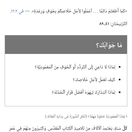
‏«كَمَا أَطَعْتُمْ دَائِمًا .‏ .‏ .‏ ٱعْمَلُوا لِأَجْلِ خَلَاصِكُمْ بِخَوْفٍ وَرِعْدَةٍ».‏ —‏
في ٢:‏١٢
‏.‏
اَلتَّرْنِيمَتَانِ:‏
٤١،‏ ٨٩
مَا جَوَابُكَ؟‏
لِمَاذَا لَا دَاعِيَ إِلَى ٱلتَّرَدُّدِ أَوِ ٱلْخَوْفِ مِنَ ٱلْمَعْمُودِيَّةِ؟‏
كَيْفَ تَعْمَلُ لِأَجْلِ خَلَاصِكَ؟‏
لِمَاذَا ٱنْتِذَارُكَ لِيَهْوَهَ أَفْضَلُ قَرَارٍ ٱتَّخَذْتَهُ؟‏
١
لِمَاذَا ٱلْمَعْمُودِيَّةُ خُطْوَةٌ مُهِمَّةٌ؟‏ (‏اُنْظُرِ ٱلصُّورَةَ فِي بِدَايَةِ ٱلْمَقَالَةِ.‏)‏
كُلَّ
سَنَةٍ،‏ يَعْتَمِدُ ٱلْآلَافُ مِنْ تَلَامِيذِ ٱلْكِتَابِ ٱلْمُقَدَّسِ.‏ وَكَثِيرُونَ مِنْهُمْ فِي عُمْرِ