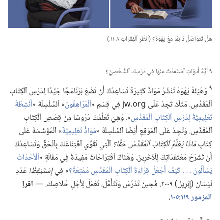
هَلْ تَتَوَاصَلُ دَائِمًا مَعَ يَهْوَهَ؟‏ (‏اُنْظُرِ ٱلْفِقْرَاتِ ٨-‏١١.‏)‏
٩
أَيَّةُ أَدَوَاتٍ ٱسْتَفَدْتَ مِنْهَا فِي دَرْسِكَ ٱلشَّخْصِيِّ؟‏
٩
وَهَيْئَةُ يَهْوَهَ تَنْشُرُ مَوَادَّ كَثِيرَةً تُسَاعِدُكَ أَنْ تَضَعَ بَرْنَامَجًا جَيِّدًا لِدَرْسِ ٱلْكِتَابِ
ٱلْمُقَدَّسِ.‏ مَثَلًا،‏ تَجِدُ عَلَى jw.‎org فِي قِسْمِ «‏
اَلْمُرَاهِقُونَ
‏» ٱلسِّلْسِلَةَ «‏
أَنْشِطَةٌ
تَعْلِيمِيَّةٌ لِدَرْسِ ٱلْكِتَابِ ٱلْمُقَدَّسِ
‏».‏ وَهِيَ تُعَلِّمُكَ دُرُوسًا مِنْ قِصَصِ ٱلْكِتَابِ
ٱلْمُقَدَّسِ.‏ وَتَجِدُ عَلَى ٱلْمَوْقِعِ أَيْضًا ٱلسِّلْسِلَةَ «‏
مَوَادُّ تَعْلِيمِيَّةٌ
‏» ٱلْمُؤَسَّسَةَ عَلَى
كِتَابِ
مَاذَا يُعَلِّمُ ٱلْكِتَابُ ٱلْمُقَدَّسُ حَقًّا؟‏
ٱلَّتِي تُقَوِّي ٱقْتِنَاعَكَ بِٱلْحَقِّ وَتُسَاعِدُكَ
أَنْ تَشْرَحَ مُعْتَقَدَاتِكَ لِلْآخَرِينَ.‏ وَهُنَاكَ ٱقْتِرَاحَاتٌ مُفِيدَةٌ فِي مَقَالَةِ «‏
اَلْأَحْدَاثُ
يَسْأَلُونَ .‏ .‏ .‏ كَيْفَ أَجْعَلُ قِرَاءَةَ ٱلْكِتَابِ ٱلْمُقَدَّسِ مُمْتِعَةً؟‏
‏» فِي
إِسْتَيْقِظْ!‏
عَدَدِ
نَيْسَانَ (‏إِبْرِيل)‏ ٢٠٠٩.‏ فَحِينَ تَدْرُسُ وَتَتَأَمَّلُ،‏ تَعْمَلُ لِأَجْلِ خَلَاصِكَ.‏ —‏
اقرإ
المزمور ١١٩:‏١٠٥
‏.‏