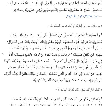
ٱلْمُرَاهَقَةِ أَوْ أَصْغَرُ أَيْضًا،‏ وَرُبَّمَا تَرَبَّوْا فِي ٱلْحَقِّ.‏ فَإِذَا كُنْتَ شَابًّا مُعْتَمِدًا،‏ فَأَنْتَ
تَسْتَحِقُّ ٱلْمَدْحَ.‏ فَٱلْمَعْمُودِيَّةُ مَطْلَبٌ لِلْمَسِيحِيِّينَ وَهِيَ ضَرُورِيَّةٌ لِلْخَلَاصِ.‏
—‏
مت ٢٨:‏١٩،‏ ٢٠؛‏
١ بط ٣:‏٢١
‏.‏
٢
لِمَاذَا لَا دَاعِيَ إِلَى ٱلتَّرَدُّدِ أَوِ ٱلْخَوْفِ مِنَ ٱلْمَعْمُودِيَّةِ؟‏
٢
وَٱلْمَعْمُودِيَّةُ تَفْتَحُ لَكَ ٱلْمَجَالَ كَيْ تَحْصُلَ عَلَى بَرَكَاتٍ كَثِيرَةٍ.‏ وَلٰكِنْ هُنَاكَ
مَسْؤُولِيَّاتٌ تُرَافِقُ هٰذِهِ ٱلْخُطْوَةَ.‏ فَيَوْمَ مَعْمُودِيَّتِكَ،‏ أَجَبْتَ بِنَعَمْ عَلَى ٱلسُّؤَالِ:‏
«عَلَى أَسَاسِ ذَبِيحَةِ يَسُوعَ ٱلْمَسِيحِ،‏ هَلْ تُبْتَ عَنْ خَطَايَاكَ ونَذَرْتَ نَفْسَكَ
لِيَهْوَهَ كَيْ تَفْعَلَ مَشِيئَتَهُ؟‏».‏ فَأَنْتَ وَعَدْتَ يَهْوَهَ أَنْ تُحِبَّهُ
وَتَضَعَ مَشِيئَتَهُ أَوَّلًا
فِي حَيَاتِكَ.‏ وَلٰكِنْ هَلْ يُمْكِنُ أَنْ تَنْدَمَ لِأَنَّكَ ٱتَّخَذْتَ هٰذِهِ ٱلْخُطْوَةَ ٱلْجِدِّيَّةَ؟‏ طَبْعًا
لَا.‏ فَأَفْضَلُ قَرَارٍ هُوَ أَنْ تَسْمَحَ لِيَهْوَهَ أَنْ يُوَجِّهَ حَيَاتَكَ.‏ فَٱلْبَدِيلُ هُوَ أَنْ تَعِيشَ
بَعِيدًا عَنْ يَهْوَهَ فِي هٰذَا ٱلْعَالَمِ ٱلَّذِي يَحْكُمُهُ ٱلشَّيْطَانُ.‏ وَٱلشَّيْطَانُ لَا يَهُمُّهُ أَمْرُكَ،‏
بَلْ يَفْرَحُ إِذَا رَفَضْتَ حُكْمَ يَهْوَهَ وَخَسِرْتَ ٱلْحَيَاةَ ٱلْأَبَدِيَّةَ.‏
٣
كَيْفَ يُبَارِكُكَ يَهْوَهُ لِأَنَّكَ نَذَرْتَ حَيَاتَكَ لَهُ؟‏
٣
بِٱلْمُقَابِلِ،‏ فَكِّرْ فِي ٱلْبَرَكَاتِ ٱلَّتِي تَنْتِجُ عَنِ ٱلِٱنْتِذَارِ وَٱلْمَعْمُودِيَّةِ.‏ فَبَعْدَمَا
قَدَّمْتَ حَيَاتَكَ لِيَهْوَهَ،‏ تَقْدِرُ أَنْ تَقُولَ بِكُلِّ ثِقَةٍ:‏ «يَهْوَهُ مَعِي فَلَا أَخَافُ.‏ مَاذَا