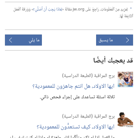
لِمَزِيدٍ مِنَ ٱلْمَعْلُومَاتِ،‏ رَاجِعْ عَلَى jw.‎org مَقَالَةَ «‏
لِمَاذَا يَجِبُ أَنْ أُصَلِّيَ؟‏
‏» وَوَرَقَةَ ٱلْعَمَلِ
a
ٱلتَّابِعَةَ لَهَا.‏
ما يسبق
ما يلي
قد يعجبك أيضًا
برج المراقبة (‏الطبعة الدراسية)‏
ايها الاولاد،‏ هل انتم جاهزون للمعمودية؟‏
ثلاثة اسئلة تساعدك على إجراء فحص ذاتي.‏
برج المراقبة (‏الطبعة الدراسية)‏
ايها الاولاد،‏ كيف تستعدُّون للمعمودية؟‏
ما القول اذا لم تكن متأكِّدا انك جاهز؟‏ او ماذا لو كنت ترغب ان