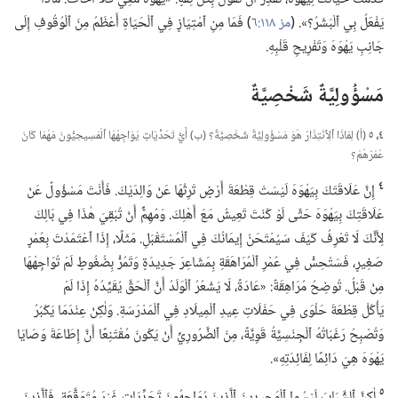
يَفْعَلُ بِي ٱلْبَشَرُ؟‏».‏ (‏
مز ١١٨:‏٦
‏)‏ فَمَا مِنِ ٱمْتِيَازٍ فِي ٱلْحَيَاةِ أَعْظَمُ مِنَ ٱلْوُقُوفِ إِلَى
جَانِبِ يَهْوَهَ وَتَفْرِيحِ قَلْبِهِ.‏
مَسْؤُولِيَّةٌ شَخْصِيَّةٌ
٤،‏ ٥
(‏أ)‏ لِمَاذَا ٱلِٱنْتِذَارُ هُوَ مَسْؤُولِيَّةٌ شَخْصِيَّةٌ؟‏ (‏ب)‏ أَيُّ تَحَدِّيَاتٍ يُوَاجِهُهَا ٱلْمَسِيحِيُّونَ مَهْمَا كَانَ
عُمْرُهُمْ؟‏
٤
إِنَّ عَلَاقَتَكَ بِيَهْوَهَ لَيْسَتْ قِطْعَةَ أَرْضٍ تَرِثُهَا عَنْ وَالِدَيْكَ.‏ فَأَنْتَ مَسْؤُولٌ عَنْ
عَلَاقَتِكَ بِيَهْوَهَ حَتَّى لَوْ كُنْتَ تَعِيشُ مَعَ أَهْلِكَ.‏ وَمُهِمٌّ أَنْ تُبْقِيَ هٰذَا فِي بَالِكَ
لِأَنَّكَ لَا تَعْرِفُ كَيْفَ سَيُمْتَحَنُ إِيمَانُكَ فِي ٱلْمُسْتَقْبَلِ.‏ مَثَلًا،‏ إِذَا ٱعْتَمَدْتَ بِعُمْرٍ
صَغِيرٍ،‏ فَسَتُحِسُّ فِي عُمْرِ ٱلْمُرَاهَقَةِ بِمَشَاعِرَ جَدِيدَةٍ وَتَمُرُّ بِضُغُوطٍ لَمْ تُوَاجِهْهَا
مِنْ قَبْلُ.‏ تُوضِحُ مُرَاهِقَةٌ:‏ «عَادَةً،‏ لَا يَشْعُرُ ٱلْوَلَدُ أَنَّ ٱلْحَقَّ يُقَيِّدُهُ إِذَا لَمْ
يَأْكُلْ قِطْعَةَ حَلْوَى فِي حَفَلَاتِ عِيدِ ٱلْمِيلَادِ فِي ٱلْمَدْرَسَةِ.‏ وَلٰكِنْ عِنْدَمَا يَكْبُرُ
وَتُصْبِحُ رَغَبَاتُهُ ٱلْجِنْسِيَّةُ قَوِيَّةً،‏ مِنَ ٱلضَّرُورِيِّ أَنْ يَكُونَ مُقْتَنِعًا أَنَّ إِطَاعَةَ وَصَايَا
يَهْوَهَ هِيَ دَائِمًا لِفَائِدَتِهِ».‏
٥
لٰكِنَّ ٱلشَّبَابَ لَيْسُوا ٱلْوَحِيدِينَ ٱلَّذِينَ يُوَاجِهُونَ تَحَدِّيَاتٍ غَيْرَ مُتَوَقَّعَةٍ.‏ فَٱلَّذِينَ