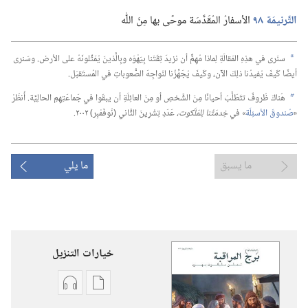
التَّرنيمَة ٩٨
الأسفارُ المُقَدَّسَة موحًى بها مِنَ اللّٰه
سنَرى في هذِهِ المَقالَةِ لِماذا مُهِمٌّ أن نزيدَ ثِقَتَنا بِيَهْوَه وبِالَّذينَ يُمَثِّلونَهُ على الأرض.‏ وسَنرى
a
أيضًا كَيفَ يُفيدُنا ذلِكَ الآن،‏ وكَيفَ يُجَهِّزُنا لنُواجِهَ الصُّعوباتِ في المُستَقبَل.‏
هُناكَ ظُروفٌ تتَطَلَّبُ أحيانًا مِنَ الشَّخصِ أو مِنَ العائِلَةِ أن يبقَوا في جَماعَتِهِمِ الحالِيَّة.‏ أُنظُرْ
b
«‏
صُندوقَ الأسئِلَة
‏» في
خِدمَتُنا لِلمَلَكوت،‏
عَدَدِ تِشْرِينَ الثَّاني (‏نُوفَمْبِر)‏ ٢٠٠٢.‏
ما يسبق
ما يلي
خيارات التنزيل
خيارات
خيارات