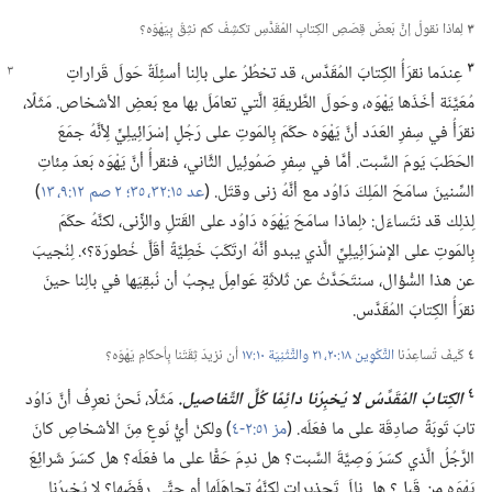
٣
لِماذا نقولُ إنَّ بَعضَ قِصَصِ الكِتابِ المُقَدَّسِ تكشِفُ كم نثِقُ بِيَهْوَه؟‏
٣
عِندَما نقرَأُ الكِتابَ المُقَدَّس،‏ قد تخطُرُ على بالِنا أسئِلَةٌ حَولَ قَراراتٍ
مُعَيَّنَة أخَذَها يَهْوَه،‏ وحَولَ الطَّريقَةِ الَّتي تعامَلَ بها مع بَعضِ الأشخاص.‏ مَثَلًا،‏
نقرَأُ في سِفرِ العَدَد أنَّ يَهْوَه حكَمَ بِالمَوتِ على رَجُلٍ إسْرَائِيلِيٍّ لِأنَّهُ جمَعَ
الحَطَبَ يَومَ السَّبت.‏ أمَّا في سِفرِ صَمُوئِيل الثَّاني،‏ فنقرأُ أنَّ يَهْوَه بَعدَ مِئاتِ
السِّنينَ سامَحَ المَلِكَ دَاوُد مع أنَّهُ زنى وقتَل.‏ (‏
عد ١٥:‏٣٢،‏
٣٥؛‏
٢ صم ١٢:‏٩،‏
١٣
‏)‏
لِذلِك قد نتَساءَل:‏ ‹لِماذا سامَحَ يَهْوَه دَاوُد على القَتلِ والزِّنى،‏ لكنَّهُ حكَمَ
بِالمَوتِ على الإسْرَائِيلِيِّ الَّذي يبدو أنَّهُ ارتَكَبَ خَطِيَّةً أقَلَّ خُطورَة؟‏›.‏ لِنُجيبَ
عن هذا السُّؤال،‏ سنتَحَدَّثُ عن ثَلاثَةِ عَوامِلَ يجِبُ أن نُبقِيَها في بالِنا حينَ
نقرَأُ الكِتابَ المُقَدَّس.‏
٤
كَيفَ تُساعِدُنا
التَّكْوِين ١٨:‏٢٠،‏ ٢١
والتَّثْنِيَة ١٠:‏١٧
أن نزيدَ ثِقَتَنا بِأحكامِ يَهْوَه؟‏
٤
الكِتابُ المُقَدَّسُ لا يُخبِرُنا دائِمًا كُلَّ التَّفاصيل.‏
مَثَلًا،‏ نَحنُ نعرِفُ أنَّ دَاوُد
تابَ تَوبَةً صادِقَة على ما فعَلَه.‏ (‏
مز ٥١:‏٢-‏٤
‏)‏ ولكنْ أيُّ نَوعٍ مِنَ الأشخاصِ كانَ
الرَّجُلُ الَّذي كسَرَ وَصِيَّةَ السَّبت؟‏ هل ندِمَ حَقًّا على ما فعَلَه؟‏ هل كسَرَ شَرائِعَ
يَهْوَه مِن قَبل؟‏ هل نالَ تَحذيراتٍ لكنَّهُ تجاهَلَها أو حتَّى رفَضَها؟‏ لا يُخبِرُنا