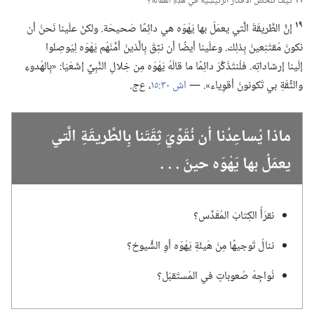
١٩
كَيفَ تُلَخِّصُ الأفكارَ الرَّئيسِيَّة في هذِهِ المَقالَة؟‏
١٩
إنَّ الطَّريقَةَ الَّتي يعمَلُ بها يَهْوَه هي دائِمًا صَحيحَة.‏ ولكنْ علَينا نَحنُ أن
نكونَ مُقتَنِعينَ بِذلِك.‏ وعلَينا أيضًا أن نثِقَ بِالَّذينَ أمَّنَهُم يَهْوَه لِيُوصِلوا
إلَينا إرشاداتِه.‏ فلْنتَذَكَّرْ دائِمًا ما قالَهُ يَهْوَه مِن خِلالِ النَّبِيِّ إشَعْيَا:‏ «بِالهُدوءِ
والثِّقَةِ بي تَكونونَ أقوِياء».‏ —‏
اش ٣٠:‏١٥
‏،‏
ع‌ج.‏
ماذا يُساعِدُنا أن نُقَوِّيَ ثِقَتَنا بِالطَّريقَةِ الَّتي
يعمَلُ بها يَهْوَه حينَ .‏ .‏ .‏
نقرَأُ الكِتابَ المُقَدَّس؟‏
ننالُ تَوجيهًا مِنَ هَيئَةِ يَهْوَه أوِ الشُّيوخ؟‏
نُواجِهُ صُعوباتٍ في المُستَقبَل؟‏