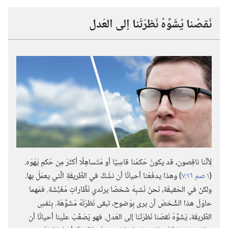
نَقصُنا يُشَوِّهُ نَظرَتَنا إلى العَدل
لِأنَّنا ناقِصون،‏ قد يكونُ حُكمُنا قاسِيًا أو مُتَساهِلًا أكثَرَ مِن حُكمِ يَهْوَه.‏
(‏
١ صم ١٦:‏٧
‏)‏ وهذا يدفَعُنا أحيانًا أن نشُكَّ في الطَّريقَةِ الَّتي يعمَلُ بها.‏
ولكنْ في الحَقيقَة،‏ نَحنُ نُشبِهُ شَخصًا يرتَدي نَظَّاراتٍ مُغَبَّشَة.‏ فمَهما
حاوَلَ هذا الشَّخصُ أن يرى بِوُضوح،‏ تبقى نَظرَتُهُ مُشَوَّهَة.‏ بِنَفسِ
الطَّريقَة،‏ يُشَوِّهُ نَقصُنا نَظرَتَنا إلى العَدل.‏ فهو يُصَعِّبُ علَينا أحيانًا أن