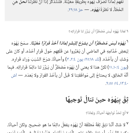
نفهَمَ لِماذا تصَرَّفَ يَهْوَه بِطَريقَةٍ مُعَيَّنَة.‏ فلْنتَذَكَّرْ إذًا أنَّ نَظرَتَنا
نَحنُ
هيَ
الخَطَأ،‏ لا نَظرَةُ
يَهْوَه.‏
—‏
حز ١٨:‏٢٩
‏.‏
٦
لماذا يَهْوَه لَيسَ مُضطَرًّا أن يُبَرِّرَ لنا قَراراتِه؟‏
٦
يَهْوَه لَيسَ مُضطَرًّا أن يشرَحَ لِلبَشَرِ لِماذا أخَذَ قَرارًا مُعَيَّنًا.‏
سمَحَ يَهْوَه
لِبَعضِ خُدَّامِهِ في الماضي أن يُعَبِّروا عن قَلَقِهِم حَولَ قَرارٍ أخَذَه،‏ أو كانَ على
وَشْكِ أن يأخُذَه.‏ (‏
تك ١٨:‏٢٥؛‏
يون ٤:‏٢،‏ ٣
‏)‏ وأحيانًا،‏ شرَحَ السَّبَبَ وَراءَ قَرارِه.‏
(‏
يون ٤:‏١٠،‏ ١١
‏)‏ لكنَّ هذا لا يعني أنَّ يَهْوَه مُضطَرٌّ أن يُبَرِّرَ لنا دائِمًا قَراراتِه.‏ فبِما
أنَّهُ الخالِق،‏ لا يحتاجُ إلى مُوافَقَتِنا لا قَبلَ أن يأخُذَ القَرارَ ولا بَعدَه.‏ —‏
اش
٤٠:‏١٣،‏ ١٤؛‏
٥٥:‏٩
‏.‏
ثِقْ بِيَهْوَه حينَ تنالُ تَوجيهًا
٧
أيُّ تَحَدٍّ نُواجِهُهُ أحيانًا،‏ ولِماذا؟‏
٧
لا شَكَّ أنَّنا نثِقُ ثِقَةً مُطلَقَة أنَّ يَهْوَه يفعَلُ دائِمًا ما هو صَحيح.‏ ولكنْ أحيانًا،‏