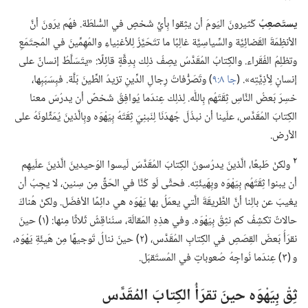
يستَصعِبُ
كَثيرونَ اليَومَ أن يثِقوا بِأيِّ شَخصٍ في السُّلطَة.‏ فهُم يرَونَ أنَّ
الأنظِمَةَ القَضائِيَّة والسِّياسِيَّة غالِبًا ما تتَحَيَّزُ لِلأغنِياءِ والمُهِمِّينَ في المُجتَمَعِ
وتظلِمُ الفُقَراء.‏ والكِتابُ المُقَدَّسُ يصِفُ ذلِك بِدِقَّةٍ قائِلًا:‏ «يتَسَلَّطُ إنسانٌ على
إنسانٍ لِأذِيَّتِه».‏ (‏
جا ٨:‏٩
‏)‏ وتَصَرُّفاتُ رِجالِ الدِّينِ تزيدُ الطِّينَ بَلَّة.‏ فبِسَبَبِها،‏
خسِرَ بَعضُ النَّاسِ ثِقَتَهُم بِاللّٰه.‏ لِذلِك عِندَما يُوافِقُ شَخصٌ أن يدرُسَ معنا
الكِتابَ المُقَدَّس،‏ علَينا أن نبذُلَ جُهدَنَا لِنَبنِيَ ثِقَتَهُ بِيَهْوَه وبِالَّذينَ يُمَثِّلونَهُ على
الأرض.‏
٢
ولكنْ طَبعًا،‏ الَّذينَ يدرُسونَ الكِتابَ المُقَدَّسَ لَيسوا الوَحيدينَ الَّذينَ علَيهِم
أن يبنوا ثِقَتَهُم بِيَهْوَه وبِهَيئَتِه.‏ فحتَّى لَو كُنَّا في الحَقِّ مِن سِنين،‏ لا يجِبُ أن
يغيبَ عن بالِنا أنَّ الطَّريقَةَ الَّتي يعمَلُ بها يَهْوَه هي دائِمًا الأفضَل.‏ ولكنْ هُناكَ
حالاتٌ تكشِفُ كم نثِقُ بِيَهْوَه.‏ وفي هذِهِ المَقالَة،‏ سنُناقِشُ ثَلاثًا مِنها:‏ (‏١)‏ حينَ
نقرَأُ بَعضَ القِصَصِ في الكِتابِ المُقَدَّس،‏ (‏٢)‏ حينَ ننالُ تَوجيهًا مِن هَيئَةِ يَهْوَه،‏
و (‏٣)‏ عِندَما نُواجِهُ صُعوباتٍ في المُستَقبَل.‏
ثِقْ بِيَهْوَه حينَ تقرَأُ الكِتابَ المُقَدَّس