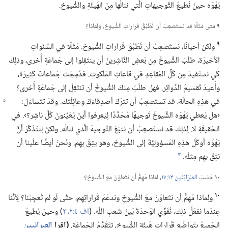
يَهْوَه حينَ نُطيعُ التَّوجيهاتِ الَّتي ننالُها مِنَ الهَيئَةِ والشُّيوخ.‏
٩
متى مَثَلًا قد نستَصعِبُ أن نُطَبِّقَ قَراراتِ الشُّيوخ،‏ ولِماذا؟‏
٩
ولكنْ أحيانًا،‏ نستَصعِبُ أن نُطَبِّقَ قَراراتِ الشُّيوخ.‏ مَثَلًا في السَّنَواتِ
الأخيرَة،‏ طلَبَ الشُّيوخُ مِن بَعضِ النَّاشِرينَ أن ينتَقِلوا إلى جَماعَةٍ أُخرى،‏ وذلِك
كَي نستَفيدَ مِن كُلِّ المَقاعِدِ في قاعاتِ المَلَكوت.‏ فدُمِجَت جَماعاتٌ كَثيرَة،‏
وأُعيدَ تَقسيمُ الدَّوائِر.‏ فهل طلَبَ مِنكَ الشُّيوخُ أن تنتَقِلَ إلى جَماعَةٍ أُخرى؟‏
في هذِهِ الحالَة،‏ قد تستَصعِبُ أن تترُكَ أصدِقاءَكَ وعائِلَتَك.‏ وقدْ تتَساءَل:‏
‏‹هل يُعطي يَهْوَه الشُّيوخَ تَوجيهًا مُحَدَّدًا لِيَعرِفوا أينَ يُعَيِّنونَ كُلَّ ناشِر؟‏›.‏ في
الحَقيقَةِ لا.‏ لِذلِك قد نستَصعِبُ أن نتبَعَ التَّوجيهَ الَّذي ننالُه.‏ ولكنْ لِنتَذَكَّرْ أنَّ
يَهْوَه أوكَلَ هذِهِ المَسؤولِيَّةَ إلى الشُّيوخ،‏ وهو يثِقُ بهِم.‏ ونَحنُ أيضًا علَينا أن
نثِقَ بهِم مِثلَه.‏
b
١٠
حَسَبَ
العِبْرَانِيِّين ١٣:‏١٧
‏،‏ لِماذا مُهِمٌّ أن نتَعاوَنَ معَ الشُّيوخ؟‏
١٠
ولِماذا مُهِمٌّ أن نتَعاوَنَ معَ الشُّيوخِ وندعَمَ قَراراتِهِم،‏ حتَّى لَو لم تُعجِبْنا؟‏ لِأنَّنا
عِندَما نفعَلُ ذلِك،‏ نُقَوِّي الوَحدَةَ بَينَ شَعبِ اللّٰه.‏ (‏
اف ٤:‏٢،‏ ٣
‏)‏ وحينَ يُطيعُ
الجَميعُ بِتَواضُعٍ قَراراتِ هَيئَةِ الشُّيوخ،‏ تتَقَدَّمُ الجَماعَة.‏
‏(‏إقرإ
العبرانيين