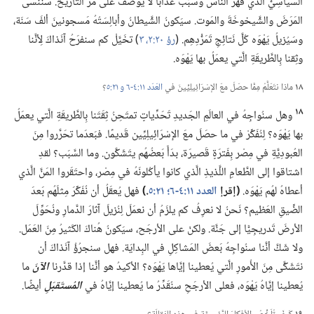
السِّياسِيُّ الَّذي قهَرَ النَّاسَ وسبَّبَ عَذابًا لا يوصَفُ على مَرِّ التَّاريخ.‏ سننسى
المَرَضَ والشَّيخوخَةَ والمَوت.‏ سيَكونُ الشَّيطانُ وأبالِسَتُهُ مَسجونينَ ألفَ سَنَة،‏
وسَيُزيلُ يَهْوَه كُلَّ نَتائِجِ تَمَرُّدِهِم.‏ (‏
رؤ ٢٠:‏٢،‏ ٣
‏)‏ تخَيَّلْ كم سنفرَحُ آنَذاكَ لِأنَّنا
وثِقنا بِالطَّريقَةِ الَّتي يعمَلُ بها يَهْوَه.‏
١٨
ماذا نتَعَلَّمُ مِمَّا حصَلَ معَ الإسْرَائِيلِيِّينَ في
العَدَد ١١:‏٤-‏٦ و
٢١:‏٥
‏؟‏
١٨
وهل سنُواجِهُ في العالَمِ الجَديدِ تَحَدِّياتٍ تمتَحِنُ ثِقَتَنا بِالطَّريقَةِ الَّتي يعمَلُ
بها يَهْوَه؟‏ لِنُفَكِّرْ في ما حصَلَ معَ الإسْرَائِيلِيِّين قَديمًا.‏ فبَعدَما تحَرَّروا مِنَ
العُبودِيَّةِ في مِصْر بِفَترَةٍ قَصيرَة،‏ بدَأَ بَعضُهُم يتَشَكَّون.‏ وما السَّبَب؟‏ لقدِ
اشتاقوا إلى الطَّعامِ اللَّذيذِ الَّذي كانوا يأكُلونَهُ في مِصْر،‏ واحتَقَروا المَنَّ الَّذي
أعطاهُ لهُم يَهْوَه.‏
‏(‏إقرإ
العدد ١١:‏٤-‏٦؛‏
٢١:‏٥
‏.‏)‏
فهل يُعقَلُ أن نُفَكِّرَ مِثلَهُم بَعدَ
الضِّيقِ العَظيم؟‏ نَحنُ لا نعرِفُ كم يلزَمُ أن نعمَلَ لِنُزيلَ آثارَ الدَّمارِ ونُحَوِّلَ
الأرضَ تَدريجِيًّا إلى جَنَّة.‏ ولكنْ على الأرجَح،‏ سيَكونُ هُناكَ الكَثيرُ مِنَ العَمَل.‏
ولا شَكَّ أنَّنا سنُواجِهُ بَعضَ المَشاكِلِ في البِدايَة.‏ فهل سنجرُؤُ آنَذاكَ أن
نتَشَكَّى مِنَ الأُمورِ الَّتي يُعطينا إيَّاها يَهْوَه؟‏ الأكيدُ هو أنَّنا إذا قدَّرنا
الآنَ
ما
يُعطينا إيَّاهُ يَهْوَه،‏ فعلى الأرجَحِ سنُقَدِّرُ ما يُعطينا إيَّاهُ في
المُستَقبَلِ
أيضًا.‏