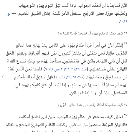
الآنَ تُساعِدُكَ أن تُحَدِّدَ الجَواب.‏ فإذا كُنتَ تثِقُ اليَومَ بِهذِهِ التَّوجيهاتِ
وتُطيعُها فَورًا،‏ فعلى الأرجَحِ ستفعَلُ الأمرَ نَفْسَهُ خِلالَ الضِّيقِ العَظيم.‏ —‏
لو
١٦:‏١٠
‏.‏
١٦
كَيفَ يُمكِنُ لِأحكامِ يَهْوَه أن تمتَحِنَ قَريبًا ثِقَتَنا به؟‏
١٦
لِنُفَكِّرِ الآنَ في أمرٍ آخَر:‏ أحكامُ يَهْوَه على النَّاسِ عِندَ نِهايَةِ هذا العالَمِ
الشِّرِّير.‏ حالِيًّا،‏ نَحنُ نتَمَنَّى أن يتَغَيَّرَ كَثيرون،‏ بِمَن فيهِم أقرِباؤُنا،‏ ويَقبَلوا الحَقَّ
قَبلَ أن تأتِيَ النِّهايَة.‏ ولكنْ في هَرْمَجَدُّون،‏ سيَأخُذُ يَهْوَه بِواسِطَةِ يَسُوع القَرارَ
النِّهائِيَّ بِشَأنِ مُستَقبَلِهِم.‏ (‏
مت ٢٥:‏٣١-‏٣٣؛‏
٢ تس ١:‏٧-‏٩
‏)‏ فلَسنا نَحنُ الَّذينَ نُقَرِّرُ
مَن سيَستَحِقُّ
رَحمَةَ يَهْوَه.‏ (‏
مت ٢٥:‏٣٤،‏
٤١،‏
٤٦
‏)‏ فهل سنثِقُ آنَذاكَ بِأحكامِ
يَهْوَه أم سنتَوَقَّفُ بِسَبَبِها عن خِدمَتِه؟‏ إذا أرَدنا أن نثِقَ كامِلًا بِيَهْوَه في
المُستَقبَل،‏ يلزَمُ أن نزيدَ ثِقَتَنا بهِ الآن.‏
١٧
كَيفَ ستُفيدُنا أحكامُ يَهْوَه على هذا العالَمِ الشِّرِّير؟‏
١٧
تخَيَّلْ كَيفَ سنشعُرُ في عالَمِ يَهْوَه الجَديدِ حينَ نرى نَتائِجَ أحكامِه.‏
فالأديانُ المُزَيَّفَة ستصيرُ مِنَ الماضي.‏ وكذلِكَ النِّظامُ التِّجارِيُّ الجَشِع والنِّظامُ