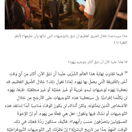
ماذا سيساعدنا خلال الضيق العظيم أن نثق بالتوجيهات التي ننالها وأن نطيعها؟‏ (‏أُنظر
الفقرة ١٥.‏)‏
١٥
لِماذا علَينا الآنَ أن نثِقَ أكثَرَ بِتَوجيهِ يَهْوَه؟‏
١٥
فيما تقتَرِبُ نِهايَةُ هذا العالَمِ الشِّرِّير،‏ علَينا أن نثِقَ الآن،‏ أكثَرَ مِن أيِّ وَقتٍ
آخَر،‏ بِالطَّريقَةِ الَّتي يعمَلُ بها يَهْوَه.‏ لِماذا نقولُ ذلِك؟‏ خِلالَ الضِّيقِ العَظيم،‏ قد
يُعطينا يَهْوَه تَوجيهاتٍ تبدو غَريبَةً أو غَيرَ عَمَلِيَّة أو غَيرَ مَنطِقِيَّة.‏ طَبعًا،‏ يَهْوَه
لن يُكَلِّمَنا إفرادِيًّا.‏ بل سيُعطينا هذِه التَّوجيهاتِ على الأرجَحِ مِن خِلالِ
الأشخاصِ الَّذينَ يُمَثِّلونَه.‏ ولكنْ آنَذاك،‏ لن يكونَ الوَقتُ مُناسِبًا أبَدًا لِننتَقِدَ هذِهِ
التَّوجيهاتِ أو نشُكُّ فيها ونَقول:‏ ‹هل هي فِعلًا مِن يَهْوَه،‏ أم إنَّ الإخوَةَ
المَسؤولينَ يتَصَرَّفونَ حَسَبَ رَأيِهِم؟‏›.‏ فكَيفَ ستكونُ رَدَّةُ فِعلِكَ في ذلِك
الوَقتِ المُهِمِّ جِدًّا مِن تاريخِ البَشَرِيَّة؟‏ إنَّ نَظرَتَكَ إلى التَّوجيهاتِ الثِّيوقراطِيَّة