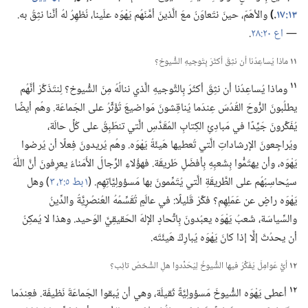
١٣:‏١٧
‏.‏)‏
والأهَمّ،‏ حينَ نتَعاوَنُ معَ الَّذينَ أمَّنَهُم يَهْوَه علَينا،‏ نُظهِرُ لهُ أنَّنا نثِقُ به.‏
—‏
اع ٢٠:‏٢٨
‏.‏
١١
ماذا يُساعِدُنا أن نثِقَ أكثَرَ بِتَوجيهِ الشُّيوخ؟‏
١١
وماذا يُساعِدُنا أن نثِقَ أكثَرَ بِالتَّوجيهِ الَّذي ننالُهُ مِنَ الشُّيوخ؟‏ لِنتَذَكَّرْ أنَّهُم
يطلُبونَ الرُّوحَ القُدُسَ عِندَما يُناقِشونَ مَواضيعَ تُؤَثِّرُ على الجَماعَة.‏ وهُم أيضًا
يُفَكِّرونَ جَيِّدًا في مَبادِئِ الكِتابِ المُقَدَّسِ الَّتي تنطَبِقُ على كُلِّ حالَة،‏
ويُراجِعونَ الإرشاداتِ الَّتي تُعطيها هَيئَةُ يَهْوَه.‏ وهُم يُريدونَ فِعلًا أن يُرضوا
يَهْوَه،‏ وأن يهتَمُّوا بِشَعبِهِ بِأفضَلِ طَريقَة.‏ فهؤُلاءِ الرِّجالُ الأُمَناءُ يعرِفونَ أنَّ اللّٰهَ
سيُحاسِبُهُم على الطَّريقَةِ الَّتي يُتَمِّمونَ بها مَسؤولِيَّاتِهِم.‏ (‏
١ بط ٥:‏٢،‏ ٣
‏)‏ وهل
يَهْوَه راضٍ عن عَمَلِهِم؟‏ فكِّرْ قَليلًا:‏ في عالَمٍ تُقَسِّمُهُ العُنصُرِيَّةُ والدِّينُ
والسِّياسَة،‏ شَعبُ يَهْوَه يعبُدونَ بِاتِّحادٍ الإلهَ الحَقيقِيَّ الوَحيد.‏ وهذا لا يُمكِنُ
أن يحدُثَ إلَّا إذا كانَ يَهْوَه يُبارِكُ هَيئَتَه.‏
١٢
أيُّ عَوامِلَ يُفَكِّرُ فيها الشُّيوخُ لِيُحَدِّدوا هلِ الشَّخصُ تائِب؟‏
١٢
أعطى يَهْوَه الشُّيوخَ مَسؤولِيَّةً ثَقيلَة،‏ وهي أن يُبقوا الجَماعَةَ نَظيفَة.‏ فعِندَما