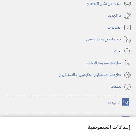
نافذة
ابحث عن مكان الاجتماع
(يفتح
جديدة)
نافذة
ما الجديد؟‏
جديدة)
الفيديوات
فيديوات مع وصف سمعي
بحث
معلومات مساعِدة للأطباء
معلومات للمسؤولين الحكوميين والصحافيين
تعليمات
التبرعات
(يفتح
نافذة
جديدة)
مكتبة برج المراقبة الالكترونية
™
(يفتح
إعدادات الخصوصية
نافذة
JW Hub