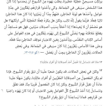
يرتَكِبُ مَسيحِيٌّ خَطِيَّةً خَطيرَة،‏ يطلُبُ يَهْوَه مِنَ الشُّيوخِ أن يُحَدِّدوا إذا كانَ
هذا الشَّخصُ سيَبقى في الجَماعَة.‏ وكَي يأخُذوا قَرارَهُم،‏ يُفَكِّرونَ في عِدَّةِ
عَوامِل.‏ وأحَدُها هو تَوبَةُ الخاطِئ.‏ فمُهِمٌّ جِدًّا أن يُمَيِّزوا إذا كانَ هذا الخاطِئُ
تائِبًا فِعلًا.‏ فرُبَّما يقولُ إنَّهُ تائِب،‏ ولكنْ هل يكرَهُ فِعلًا الخَطِيَّةَ الَّتي ارتَكَبَها؟‏ هل
هو مُصَمِّمٌ أن لا يُعيدَها؟‏ إذا أخطَأَ بِسَبَبِ أصدِقاءَ سَيِّئين،‏ فهل هو مُستَعِدٌّ أن
يقطَعَ عَلاقَتَهُ بهِم؟‏ يُصَلِّي الشُّيوخُ إلى يَهْوَه،‏ يُفَكِّرونَ في هذِهِ العَوامِلَ على
أساسِ الكِتابِ المُقَدَّس،‏ ويَأخُذونَ بِعَينِ الاعتِبارِ مَوقِفَ الخاطِئِ مِمَّا فعَلَه.‏
وعلى هذا الأساس،‏ يُقَرِّرونَ إذا كانَ سيَبقى في الجَماعَة.‏ وفي بَعضِ
الحالات،‏ يُقَرِّرونَ أنَّ الخاطِئَ يجِبُ أن يُفصَل.‏ —‏
١ كو ٥:‏١١-‏١٣
‏.‏
١٣
ماذا قد نتَساءَلُ إذا فُصِلَ أحَدُ أصدِقائِنا أو أفرادِ عائِلَتِنا؟‏
١٣
ولكنْ في بَعضِ الحالات،‏ قد يكونُ صَعبًا علَينا أن نثِقَ بِقَرارِ الشُّيوخ.‏ فإذا
لم يكُنِ المَفصولُ مِن أصدِقائِنا المُقَرَّبينَ أو أفرادِ عائِلَتِنا،‏ يكونُ سَهلًا علَينا
عادَةً أن نقبَلَ قَرارَ الشُّيوخ.‏ ولكنْ إذا كانَ المَفصولُ قَريبًا مِنَّا،‏ فقدْ نقلَقُ
ونتَساءَلُ إذا أخَذَ الشُّيوخُ كُلَّ
العَوامِلِ بِعَينِ الاعتِبار،‏ أو إذا كانَ يَهْوَه راضِيًا
عن قَرارِهِم.‏ فماذا يُساعِدُنا أن نثِقَ بِقَرارِ الشُّيوخ؟‏