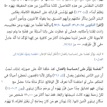
الكِتابُ المُقَدَّسُ عن هذِهِ التَّفاصيل.‏ لكنَّنا مُتَأكِّدونَ مِن هذِهِ الحَقيقَة:‏ يَهْوَه «لا
يَظلِمُ أبدًا».‏ (‏
تث ٣٢:‏٤
‏)‏ فهو يُؤَسِّسُ قَراراتِهِ على الحَقيقَةِ الكامِلَة،‏ بِعَكسِ
البَشَرِ الَّذينَ يتَأثَّرُ حُكمُهُم بِرَأيِهِمِ المُسبَق،‏ بِما يقولُهُ الآخَرون،‏ وبِأُمورٍ أُخرى.‏
‏(‏إقرإ
التكوين ١٨:‏٢٠،‏ ٢١؛‏
التثنية ١٠:‏١٧
‏.‏)‏
وكُلَّما تعَلَّمنا عن يَهْوَه وعن مَقاييسِه،‏
زادَت ثِقَتُنا بِأحكامِه.‏ فحتَّى لَو خطَرَت على بالِنا أسئِلَةٌ عن قِصَّةٍ ما ولم نجِدِ
الأجوِبَةَ الآن،‏ فنَحنُ لَدَينا مَعلوماتٌ أكثَرُ مِن كافِيَةٍ عن إلهِنا تُؤَكِّدُ لنا أنَّهُ عادِلٌ
«في كُلِّ طُرُقِه».‏ —‏
مز ١٤٥:‏١٧
‏.‏
٥
كَيفَ يُؤَثِّرُ نَقصُنا على إحساسِنا بِالعَدل؟‏ (‏أُنظُرْ أيضًا الإطار:‏ «‏
نَقصُنا يُشَوِّهُ نَظرَتَنا إلى
العَدل
‏».‏)‏
٥
نَقصُنا يُؤَثِّرُ على إحساسِنا بِالعَدل.‏
لقدْ خلَقَنا اللّٰهُ على صورَتِه.‏ لِذلِك،‏ نُحِبُّ
أن نرى النَّاسَ يُعامَلونَ بِعَدل.‏ (‏
تك ١:‏٢٦
‏)‏ ولكنْ لِأنَّنا ناقِصون،‏ نُخطِئُ أحيانًا في
الحُكم،‏ حتَّى لَوِ اعتَقَدنا أنَّنا نعرِفُ كُلَّ الوَقائِع.‏ تذَكَّرْ
مَثَلًا ماذا حصَلَ مع
يُونَان.‏ فهو تضايَقَ جِدًّا حينَ قرَّرَ يَهْوَه أن يرحَمَ سُكَّانَ نِينَوَى.‏ (‏
يون ٣:‏١٠–‏٤:‏١
‏)‏
لكنَّ رَحمَةَ يَهْوَه كانَتْ نَتيجَتُها رائِعَة.‏ فقدْ نجا أكثَرُ مِن ٠٠٠‏,١٢٠ شَخصٍ مِن
سُكَّانِ نِينَوَى الَّذينَ تابوا.‏ إذًا،‏ يُونَان هو مَن كانَ بِحاجَةٍ أن يُغَيِّرَ نَظرَتَه،‏ لا يَهْوَه.‏