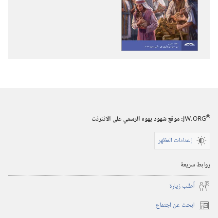
تنزيل
تنزيل
الاصدارات
التسجيلات
برج
السمعية
المراقبة
برج
(‏الطبعة
المراقبة
الدراسية)‏
(‏الطبعة
‏‎شباط/
الدراسية)‏
فبراير‏
‏‎شباط/
فبراير‏
®
JW.ORG
:‏ موقع شهود يهوه الرسمي على الانترنت
إعدادات المظهر
روابط سريعة
أُطلب زيارة
ابحث عن اجتماع
(يفتح