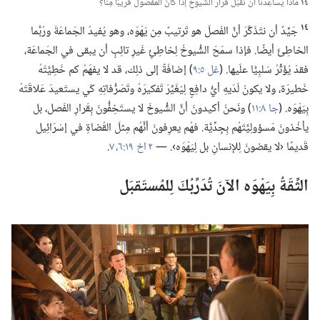
١٤
ماذا يُساعِدُنا أن نقبَلَ قَرارَ الشُّيوخِ إذا كانَ المَفصولُ قَريبًا مِنَّا؟‏
١٤
جَيِّدٌ أن نتَذَكَّرَ أنَّ الفَصلَ هو تَرتيبٌ مِن يَهْوَه،‏ وهو يُفيدُ الجَماعَةَ ورُبَّما
الخاطِئَ أيضًا.‏ فإذا سمَحَ الشُّيوخُ لِخاطِئٍ غَيرِ تائِبٍ أن يبقى في الجَماعَة،‏
فقدْ يُؤَثِّرُ سَلبِيًّا علَيها.‏ (‏
غل ٥:‏٩
‏)‏ إضافَةً إلى ذلِك،‏ قد لا يفهَمُ كم خَطِيَّتُهُ
خَطيرَة،‏ ولا يكونُ لَدَيهِ أيُّ دافِعٍ لِيُغَيِّرَ تَفكيرَهُ وتَصَرُّفاتِهِ كَي يستَعيدَ عَلاقَتَهُ
بِيَهْوَه.‏ (‏
جا ٨:‏١١
‏)‏ ونَحنُ أكيدونَ أنَّ الشُّيوخَ لا يستَخِفُّونَ بِقَرارِ الفَصل،‏ بل
يأخُذونَ مَسؤولِيَّتَهُم بِجِدِّيَّة.‏ فهُم يعرِفونَ أنَّهُم مِثلَ القُضاةِ في إسْرَائِيل
قَديمًا ‹لا يقضونَ لِلإنسانِ بل لِيَهْوَه›.‏ —‏
٢ اخ ١٩:‏٦،‏ ٧
‏.‏
الثِّقَةُ بِيَهْوَه الآنَ تُدَرِّبُكَ لِلمُستَقبَل