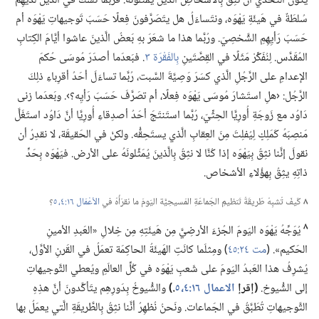
يكونُ التَّحَدِّي أن نثِقَ بِالأشخاصِ الَّذينَ يُمَثِّلونَه.‏ فرُبَّما نشُكُّ في الَّذينَ لَدَيهِم
سُلطَةٌ في هَيئَةِ يَهْوَه،‏ ونتَساءَلُ هل يتَصَرَّفونَ فِعلًا حَسَبَ تَوجيهاتِ يَهْوَه أم
حَسَبَ رَأيِهِمِ الشَّخصِيّ.‏ ورُبَّما هذا ما شعَرَ بهِ بَعضُ الَّذينَ عاشوا أيَّامَ الكِتابِ
المُقَدَّس.‏ لِنُفَكِّرْ مَثَلًا في القِصَّتَينِ
بِالفَقْرَة ٣
‏.‏ فبَعدَما أصدَرَ مُوسَى حُكمَ
الإعدامِ على الرَّجُلِ الَّذي كسَرَ وَصِيَّةَ السَّبت،‏ رُبَّما تساءَلَ أحَدُ أقرِباءِ ذلِكَ
الرَّجُل:‏ ‹هلِ استَشارَ مُوسَى يَهْوَه فِعلًا،‏ أم تصَرَّفَ حَسَبَ رَأيِه؟‏›.‏ وبَعدَما زنى
دَاوُد مع زَوجَةِ أُورِيَّا الحِثِّيّ،‏ رُبَّما استَنتَجَ أحَدُ أصدِقاءِ أُورِيَّا أنَّ دَاوُد استَغَلَّ
مَنصِبَهُ كَمَلِكٍ لِيُفلِتَ مِنَ العِقابِ الَّذي يستَحِقُّه.‏ ولكنْ في الحَقيقَة،‏ لا نقدِرُ أن
نقولَ إنَّنا نثِقُ بِيَهْوَه إذا كُنَّا لا نثِقُ بِالَّذينَ يُمَثِّلونَهُ على الأرض.‏ فيَهْوَه بِحَدِّ
ذاتِهِ يثِقُ بِهؤُلاءِ الأشخاص.‏
٨
كَيفَ تُشبِهُ طَريقَةُ تَنظيمِ الجَماعَةِ المَسيحِيَّة اليَومَ ما نقرَأُهُ في
الأعْمَال ١٦:‏٤،‏ ٥
‏؟‏
٨
يُوَجِّهُ يَهْوَه اليَومَ الجُزءَ الأرضِيَّ مِن هَيئَتِهِ مِن خِلالِ «العَبدِ الأمينِ
الحَكيم».‏ (‏
مت ٢٤:‏٤٥
‏)‏ ومِثلَما كانَتِ الهَيئَةُ الحاكِمَة تعمَلُ في القَرنِ الأوَّل،‏
يُشرِفُ هذا العَبدُ اليَومَ على شَعبِ يَهْوَه في كُلِّ العالَمِ ويُعطي التَّوجيهاتِ
إلى الشُّيوخ.‏
‏(‏إقرإ
الاعمال ١٦:‏٤،‏ ٥
‏.‏)‏
والشُّيوخُ بِدَورِهِم يتَأكَّدونَ أنَّ هذِهِ
التَّوجيهاتِ تُطَبَّقُ في الجَماعات.‏ ونَحنُ نُظهِرُ أنَّنا نثِقُ بِالطَّريقَةِ الَّتي يعمَلُ بها