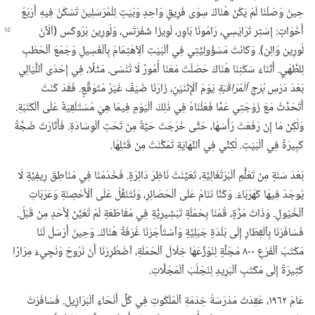
حِينَ وَصَلْنَا لَمْ يَكُنْ هُنَاكَ سِوَى فَرِيقٍ وَاحِدٍ وَبَيْتٍ لِلْمُرْسَلِينَ تَسْكُنُ فِيهِ أَرْبَعُ
أَخَوَاتٍ:‏ إِسْتِر تْرَايْسِي،‏ رَامُونَا بَاوِر،‏ لْوِيزَا شْفَرْتْس،‏ وَلُورِين بْرُوكْس
‏(‏اَلْآنَ
لُورِين وَالِن)‏.‏ وَكَانَتْ مَسْؤُولِيَّتِي فِي ٱلْبَيْتِ ٱلِٱهْتِمَامَ بِٱلْغَسِيلِ وَجَمْعَ ٱلْحَطَبِ
لِلطَّهْيِ.‏ أَثْنَاءَ سَكَنِنَا هُنَاكَ حَصَلَتْ مَعَنَا أُمُورٌ لَا تُنْسَى.‏ مَثَلًا،‏ فِي إِحْدَى ٱللَّيَالِي
بَعْدَ دَرْسِ
بُرْجِ ٱلْمُرَاقَبَةِ
يَوْمَ ٱلْإِثْنَيْنِ،‏ زَارَنَا ضَيْفٌ غَيْرُ مُتَوَقَّعٍ.‏ فَقَدْ كُنْتُ
أَتَحَدَّثُ مَعَ زَوْجَتِي عَمَّا فَعَلْنَاهُ فِي ذٰلِكَ ٱلْيَوْمِ فِيمَا هِيَ مُسْتَلْقِيَةٌ عَلَى ٱلْكَنَبَةِ.‏
وَلٰكِنْ مَا إِنْ رَفَعَتْ رَأْسَهَا،‏ حَتَّى خَرَجَتْ حَيَّةٌ مِنْ تَحْتِ ٱلْوِسَادَةِ.‏ فَأَثَارَتْ ضَجَّةً
كَبِيرَةً فِي ٱلْبَيْتِ.‏ لٰكِنِّي فِي ٱلنِّهَايَةِ تَمَكَّنْتُ مِنْ قَتْلِهَا.‏
بَعْدَ سَنَةٍ مِنْ تَعَلُّمِ ٱلْبُرْتُغَالِيَّةِ،‏ تَعَيَّنْتُ نَاظِرَ دَائِرَةٍ.‏ فَخَدَمْنَا فِي مَنَاطِقَ رِيفِيَّةٍ لَا
يُوجَدُ فِيهَا كَهْرَبَاءُ.‏ وَكُنَّا نَنَامُ عَلَى ٱلْحَصَائِرِ،‏ وَنَتَنَقَّلُ عَلَى ٱلْأَحْصِنَةِ وَعَرَبَاتِ
ٱلْخُيُولِ.‏ وَذَاتَ مَرَّةٍ،‏ قُمْنَا بِحَمْلَةٍ تَبْشِيرِيَّةٍ فِي مُقَاطَعَةٍ لَمْ تُعَيَّنْ لِأَحَدٍ مِنْ قَبْلُ.‏
فَسَافَرْنَا بِٱلْقِطَارِ إِلَى بَلْدَةٍ جَبَلِيَّةٍ وَٱسْتَأْجَرْنَا غُرْفَةً هُنَاكَ.‏ وَحِينَ أَرْسَلَ لَنَا
مَكْتَبُ ٱلْفَرْعِ ٨٠٠ مَجَلَّةٍ لِنُوَزِّعَهَا خِلَالَ ٱلْحَمْلَةِ،‏ ٱضْطُرِرْنَا أَنْ نَرُوحَ وَنَجِيءَ مِرَارًا
كَثِيرَةً إِلَى مَكْتَبِ ٱلْبَرِيدِ لِنَجْلُبَ ٱلْمَجَلَّاتِ.‏
عَامَ ١٩٦٢،‏ عُقِدَتْ مَدْرَسَةُ خِدْمَةِ ٱلْمَلَكُوتِ فِي كُلِّ أَنْحَاءِ ٱلْبَرَازِيل.‏ فَسَافَرْتُ