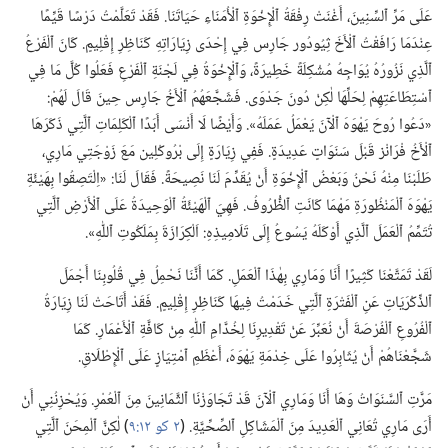
عَلَى مَرِّ ٱلسِّنِينَ،‏ أَغْنَتْ رِفْقَةُ ٱلْإِخْوَةِ ٱلْأُمَنَاءِ حَيَاتَنَا.‏ فَقَدْ تَعَلَّمْتُ دَرْسًا قَيِّمًا
عِنْدَمَا رَافَقْتُ ٱلْأَخَ ثِيُودُور جَارِس فِي إِحْدَى زِيَارَاتِهِ كَنَاظِرِ إِقْلِيمٍ.‏ كَانَ ٱلْفَرْعُ
ٱلَّذِي نَزُورُهُ يُوَاجِهُ مُشْكِلَةً خَطِيرَةً،‏ وَٱلْإِخْوَةُ فِي لَجْنَةِ ٱلْفَرْعِ فَعَلُوا كُلَّ مَا فِي
ٱسْتِطَاعَتِهِمْ لِحَلِّهَا لٰكِنْ دُونَ جَدْوَى.‏ فَشَجَّعَهُمُ ٱلْأَخُ جَارِس حِينَ قَالَ لَهُمْ:‏
«دَعُوا رُوحَ يَهْوَهَ ٱلْآنَ يَعْمَلُ عَمَلَهُ».‏ وَأَيْضًا لَا أَنْسَى أَبَدًا ٱلْكَلِمَاتِ ٱلَّتِي ذَكَرَهَا
ٱلْأَخُ فْرَانْز قَبْلَ سَنَوَاتٍ عَدِيدَةٍ.‏ فَفِي زِيَارَةٍ إِلَى بْرُوكْلِين مَعَ زَوْجَتِي مَارِي،‏
طَلَبْنَا مِنْهُ نَحْنُ وَبَعْضُ ٱلْإِخْوَةِ أَنْ يُقَدِّمَ لَنَا نَصِيحَةً.‏ فَقَالَ لَنَا:‏ «اِلْتَصِقُوا بِهَيْئَةِ
يَهْوَهَ ٱلْمَنْظُورَةِ مَهْمَا كَانَتِ ٱلظُّرُوفُ.‏ فَهِيَ ٱلْهَيْئَةُ ٱلْوَحِيدَةُ عَلَى ٱلْأَرْضِ ٱلَّتِي
تُتَمِّمُ ٱلْعَمَلَ ٱلَّذِي أَوْكَلَهُ يَسُوعُ إِلَى تَلَامِيذِهِ:‏ اَلْكِرَازَةَ بِمَلَكُوتِ ٱللّٰهِ».‏
لَقَدْ تَمَتَّعْنَا كَثِيرًا أَنَا وَمَارِي بِهٰذَا ٱلْعَمَلِ.‏ كَمَا أَنَّنَا نَحْمِلُ فِي قُلُوبِنَا أَجْمَلَ
ٱلذِّكْرَيَاتِ عَنِ ٱلْفَتْرَةِ ٱلَّتِي خَدَمْتُ فِيهَا كَنَاظِرِ إِقْلِيمٍ.‏ فَقَدْ أَتَاحَتْ لَنَا زِيَارَةُ
ٱلْفُرُوعِ ٱلْفُرْصَةَ أَنْ نُعَبِّرَ عَنْ تَقْدِيرِنَا لِخُدَّامِ ٱللّٰهِ مِنْ كَافَّةِ ٱلْأَعْمَارِ.‏ كَمَا
شَجَّعْنَاهُمْ أَنْ يُثَابِرُوا عَلَى خِدْمَةِ يَهْوَهَ،‏ أَعْظَمِ ٱمْتِيَازٍ عَلَى ٱلْإِطْلَاقِ.‏
مَرَّتِ ٱلسَّنَوَاتُ وَهَا أَنَا وَمَارِي ٱلْآنَ قَدْ تَجَاوَزْنَا ٱلثَّمَانِينَ مِنَ ٱلْعُمْرِ.‏ وَيُحْزِنُنِي أَنْ
أَرَى مَارِي تُعَانِي ٱلْعَدِيدَ مِنَ ٱلْمَشَاكِلِ ٱلصِّحِّيَّةِ.‏ (‏
٢ كو ١٢:‏٩
‏)‏ لٰكِنَّ ٱلْمِحَنَ ٱلَّتِي