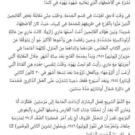
نَشْرَةٍ عَنِ ٱلِٱضْطِهَادِ ٱلَّذِي يُعَانِيهِ شُهُودُ يَهْوَهَ فِي كَنَدَا.‏
فِي وَقْتٍ لَاحِقٍ،‏ تَعَيَّنْتُ فِي قِسْمِ ٱلْخِدْمَةِ.‏ وَطُلِبَ مِنِّي مُقَابَلَةُ بَعْضِ ٱلْفَاتِحِينَ
ٱلَّذِينَ مَرُّوا بِٱلْفَرْعِ فِي طَرِيقِهِمْ لِلْخِدْمَةِ فِي كِيبِك،‏ حَيْثُ كَانَ ٱلِٱضْطِهَادُ
شَدِيدًا.‏ وَبَيْنَ هٰؤُلَاءِ ٱلْفَاتِحِينَ أُخْتٌ ٱسْمُهَا مَارِي زَازُولَا.‏ كَانَتْ مَارِي مِنْ عَائِلَةٍ
أُرْثُوذُكْسِيَّةٍ مُتَشَدِّدَةٍ.‏ وَحِينَ رَفَضَتْ هِيَ وَأَخُوهَا ٱلْأَكْبَرُ جُو أَنْ يَتَوَقَّفَا عَنْ
دَرْسِ ٱلْكِتَابِ ٱلْمُقَدَّسِ،‏ طَرَدَهُمَا وَالِدَاهُمَا مِنَ ٱلْمَنْزِلِ.‏ لٰكِنَّهُمَا ٱعْتَمَدَا فِي
حَزِيرَانَ (‏يُونْيُو)‏ ١٩٥١،‏ وَبَدَآ بِخِدْمَةِ ٱلْفَتْحِ بَعْدَ سِتَّةِ أَشْهُرٍ.‏ خِلَالَ ٱلْمُقَابَلَةِ ٱلَّتِي
أَجْرَيْتُهَا مَعَ مَارِي،‏ رَأَيْتُ كَمْ تُحِبُّ يَهْوَهَ.‏ وَقُلْتُ لِنَفْسِي:‏ ‹هٰذِهِ هِيَ ٱلْفَتَاةُ ٱلَّتِي
أَرْغَبُ أَنْ أَتَزَوَّجَهَا›.‏ وَبِٱلْفِعْلِ،‏ تَزَوَّجْنَا بَعْدَ تِسْعَةِ أَشْهُرٍ فِي ٣٠ كَانُونَ ٱلثَّانِي
(‏يَنَايِر)‏ ١٩٥٤.‏ وَبَعْدَ أُسْبُوعٍ فَقَطْ،‏ دُعِينَا لِنَتَدَرَّبَ عَلَى ٱلْعَمَلِ ٱلدَّائِرِيِّ.‏ فَخَدَمْنَا
فِي دَائِرَةٍ شَمَالَ أُونْتَارْيُو مُدَّةَ سَنَتَيْنِ.‏
مَعَ ٱلنُّمُوِّ ٱلسَّرِيعِ لِعَمَلِ ٱلْبِشَارَةِ،‏ ٱزْدَادَتِ ٱلْحَاجَةُ إِلَى مُرْسَلِينَ.‏ فَفَكَّرْتُ أَنَا
وَمَارِي أَنَّهُ بَعْدَ أَنْ تَحَمَّلْنَا شِتَاءَ كَنَدَا ٱلْقَارِسَ وَصَيْفَهَا ٱلْمَلِيءَ بِٱلْبَعُوضِ
ٱلْمُزْعِجِ،‏ نَقْدِرُ أَنْ نَتَحَمَّلَ ظُرُوفَ أَيِّ بَلَدٍ آخَرَ.‏ فَحَضَرْنَا ٱلصَّفَّ ٱلـ‍ ٢٧ لِمَدْرَسَةِ
جِلْعَادَ،‏ وَتَخَرَّجْنَا فِي تَمُّوزَ (‏يُولْيُو)‏ ١٩٥٦،‏ وَبِحُلُولِ تِشْرِينَ ٱلثَّانِي (‏نُوفَمْبِر)‏ كُنَّا
فِي تَعْيِينِنَا ٱلْجَدِيدِ:‏ اَلْبَرَازِيل.‏