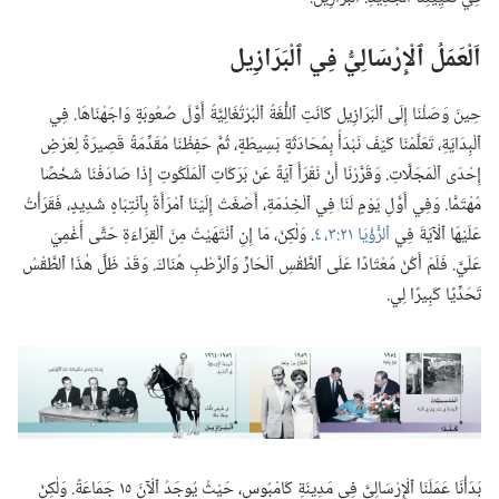
اَلْعَمَلُ ٱلْإِرْسَالِيُّ فِي ٱلْبَرَازِيل
حِينَ وَصَلْنَا إِلَى ٱلْبَرَازِيل كَانَتِ ٱللُّغَةُ ٱلْبُرْتُغَالِيَّةُ أَوَّلَ صُعُوبَةٍ وَاجَهْنَاهَا.‏ فِي
ٱلْبِدَايَةِ،‏ تَعَلَّمْنَا كَيْفَ نَبْدَأُ بِمُحَادَثَةٍ بَسِيطَةٍ،‏ ثُمَّ حَفِظْنَا مُقَدِّمَةً قَصِيرَةً لِعَرْضِ
إِحْدَى ٱلْمَجَلَّاتِ.‏ وَقَرَّرْنَا أَنْ نَقْرَأَ آيَةً عَنْ بَرَكَاتِ ٱلْمَلَكُوتِ إِذَا صَادَفْنَا شَخْصًا
مُهْتَمًّا.‏ وَفِي أَوَّلِ يَوْمٍ لَنَا فِي ٱلْخِدْمَةِ،‏ أَصْغَتْ إِلَيْنَا ٱمْرَأَةٌ بِٱنْتِبَاهٍ شَدِيدٍ،‏ فَقَرَأْتُ
عَلَيْهَا ٱلْآيَةَ فِي
ٱلرُّؤْيَا ٢١:‏٣،‏ ٤
‏.‏ وَلٰكِنْ،‏ مَا إِنِ ٱنْتَهَيْتُ مِنَ ٱلْقِرَاءَةِ حَتَّى أُغْمِيَ
عَلَيَّ.‏ فَلَمْ أَكُنْ مُعْتَادًا عَلَى ٱلطَّقْسِ ٱلْحَارِّ وَٱلرَّطْبِ هُنَاكَ.‏ وَقَدْ ظَلَّ هٰذَا ٱلطَّقْسُ
تَحَدِّيًا كَبِيرًا لِي.‏
بَدَأْنَا عَمَلَنَا ٱلْإِرْسَالِيَّ فِي مَدِينَةِ كَامْبُوس،‏ حَيْثُ يُوجَدُ ٱلْآنَ ١٥ جَمَاعَةً.‏ وَلٰكِنْ