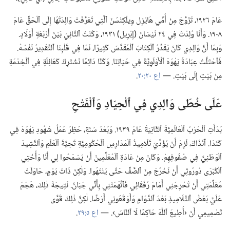
عَامَ ١٩٢٦،‏ تَزَوَّجَ مِنْ أُمِّي هَايْزِل وِيلْكِنْسُنَ ٱلَّتِي تَعَرَّفَتْ وَالِدَتُهَا إِلَى ٱلْحَقِّ عَامَ
١٩٠٨.‏ وَأَنَا وُلِدْتُ فِي ٢٤ نَيْسَانَ (‏إِبْرِيل)‏ ١٩٣١،‏ وَكُنْتُ ٱلثَّانِيَ بَيْنَ أَرْبَعَةِ أَوْلَادٍ.‏
وَبِمَا أَنَّ وَالِدِي كَانَ يُقَدِّرُ ٱلْكِتَابَ ٱلْمُقَدَّسَ كَثِيرًا،‏ نَمَا فِي قَلْبِنَا ٱلتَّقْدِيرُ نَفْسُهُ.‏
فَٱحْتَلَّتْ عِبَادَةُ يَهْوَهَ ٱلْأَوْلَوِيَّةَ فِي حَيَاتِنَا.‏ وَكُنَّا دَائِمًا نَشْتَرِكُ كَعَائِلَةٍ فِي ٱلْخِدْمَةِ
مِنْ بَيْتٍ إِلَى بَيْتٍ.‏ —‏
اع ٢٠:‏٢٠
‏.‏
عَلَى خُطَى وَالِدِي فِي ٱلْحِيَادِ وَٱلْفَتْحِ
بَدَأَتِ ٱلْحَرْبُ ٱلْعَالَمِيَّةُ ٱلثَّانِيَةُ عَامَ ١٩٣٩.‏ وَبَعْدَ سَنَةٍ،‏ حُظِرَ عَمَلُ شُهُودِ يَهْوَهَ فِي
كَنَدَا.‏ آنَذَاكَ،‏ لَزِمَ أَنْ يُؤَدِّيَ تَلَامِيذُ ٱلْمَدَارِسِ ٱلْحُكُومِيَّةِ تَحِيَّةَ ٱلْعَلَمِ وَٱلنَّشِيدَ
ٱلْوَطَنِيَّ فِي صُفُوفِهِمْ.‏ وَكَانَ مِنْ عَادَةِ ٱلْمُعَلِّمِينَ أَنْ يَسْمَحُوا لِي أَنَا وَأُخْتِي
ٱلْكُبْرَى دُورُوثِي أَنْ نَخْرُجَ مِنَ ٱلصَّفِّ حَتَّى يَنْتَهُوا.‏ وَلٰكِنْ ذَاتَ يَوْمٍ،‏ حَاوَلَتْ
مُعَلِّمَتِي أَنْ تُحْرِجَنِي أَمَامَ رُفَقَائِي فَٱتَّهَمَتْنِي بِأَنِّي جَبَانٌ.‏ نَتِيجَةَ ذٰلِكَ،‏ هَجَمَ
عَلَيَّ بَعْضُ ٱلتَّلَامِيذِ بَعْدَ ٱلدَّوَامِ وَأَوْقَعُونِي أَرْضًا.‏ لٰكِنَّ ذٰلِكَ قَوَّى
تَصْمِيمِي أَنْ ‹أُطِيعَ ٱللّٰهَ حَاكِمًا لَا ٱلنَّاسَ›.‏ —‏
اع ٥:‏٢٩
‏.‏