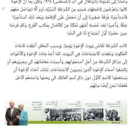
وَصَلْنَا إِلَى لِشْبُونَة بِٱلْبُرْتُغَال فِي آبَ (‏أُغُسْطُس)‏ ١٩٦٤.‏ وَلٰكِنْ،‏ بِمَا أَنَّ ٱلْإِخْوَةَ
كَانُوا يَتَعَرَّضُونَ لِٱضْطِهَادٍ شَدِيدٍ مِنَ
ٱلشُّرْطَةِ ٱلسِّرِّيَّةِ،‏ لَزِمَ أَلَّا نَتَوَاصَلَ مَعَهُمْ.‏
فَٱسْتَأْجَرْنَا غُرْفَةً صَغِيرَةً إِلَى أَنْ نَحْصُلَ عَلَى ٱلْإِقَامَةِ،‏ وَبَعْدَ ذٰلِكَ ٱسْتَأْجَرْنَا
شِقَّةً.‏ وَأَخِيرًا بَعْدَ خَمْسَةِ أَشْهُرٍ،‏ تَمَكَّنَّا مِنَ ٱلِٱتِّصَالِ بِمَكْتَبِ ٱلْفَرْعِ.‏ وَكَمْ فَرِحْنَا
حِينَ حَضَرْنَا أَوَّلَ ٱجْتِمَاعٍ لَنَا فِي ٱلْبَلَدِ!‏
كَانَتِ ٱلشُّرْطَةُ تُفَتِّشُ بُيُوتَ ٱلْإِخْوَةِ يَوْمِيًّا.‏ وَبِسَبَبِ ٱلْحَظْرِ،‏ أُغْلِقَتْ قَاعَاتُ
ٱلْمَلَكُوتِ وَعُقِدَتِ ٱلِٱجْتِمَاعَاتُ فِي ٱلْبُيُوتِ.‏ كَمَا أُخِذَ مِئَاتُ ٱلْإِخْوَةِ وَٱلْأَخَوَاتِ
إِلَى مَرَاكِزِ ٱلشُّرْطَةِ مِنْ أَجْلِ ٱسْتِجْوَابِهِمْ.‏ وَأُسِيئَتْ مُعَامَلَتُهُمْ كَيْ يُجْبِرُوهُمْ أَنْ
يَكْشِفُوا أَسْمَاءَ ٱلْإِخْوَةِ ٱلَّذِينَ يُدِيرُونَ ٱلِٱجْتِمَاعَاتِ.‏ لِذٰلِكَ،‏ ٱعْتَادَ ٱلْإِخْوَةُ أَنْ
يَسْتَعْمِلُوا ٱلِٱسْمَ ٱلْأَوَّلَ دُونَ ذِكْرِ ٱسْمِ ٱلْعَائِلَةِ،‏ كَيْ يَحْمُوا وَاحِدُهُمُ ٱلْآخَرَ.‏
فَفَعَلْنَا نَحْنُ أَيْضًا مِثْلَهُمْ.‏