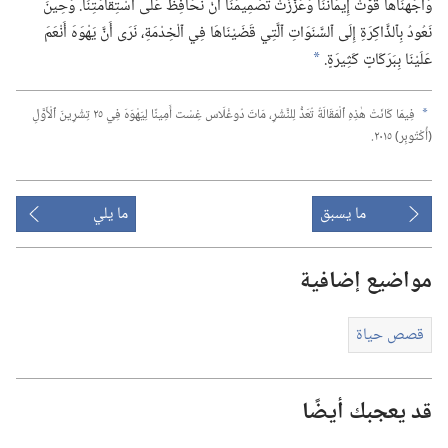
وَاجَهْنَاهَا قَوَّتْ إِيمَانَنَا وَعَزَّزَتْ تَصْمِيمَنَا أَنْ نُحَافِظَ عَلَى ٱسْتِقَامَتِنَا.‏ وَحِينَ
نَعُودُ بِٱلذَّاكِرَةِ إِلَى ٱلسَّنَوَاتِ ٱلَّتِي قَضَيْنَاهَا فِي ٱلْخِدْمَةِ،‏ نَرَى أَنَّ يَهْوَهَ أَنْعَمَ
عَلَيْنَا بِبَرَكَاتٍ كَثِيرَةٍ.‏
a
فِيمَا كَانَتْ هٰذِهِ ٱلْمَقَالَةُ تُعَدُّ لِلنَّشْرِ،‏ مَاتَ دُوغْلَاس غِسْت أَمِينًا لِيَهْوَهَ فِي ٢٥ تِشْرِينَ ٱلْأَوَّلِ
a
(‏أُكْتُوبِر)‏ ٢٠١٥.‏
ما يسبق
ما يلي
مواضيع إضافية
قصص حياة
قد يعجبك أيضًا