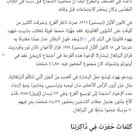
ذَاعَتْ فِي ٱلصُّحُفِ.‏ وَٱلْمُفْرِحُ أَيْضًا أَنَّ مُحَامِيَنَا ٱلشُّجَاعَ قَبِلَ دَرْسًا فِي ٱلْكِتَابِ
ٱلْمُقَدَّسِ،‏ وَكَانَ يَحْضُرُ ٱلِٱجْتِمَاعَاتِ قَبْلَ وَفَاتِهِ.‏
فِي كَانُونَ ٱلْأَوَّلِ (‏دِيسَمْبِر)‏ ١٩٦٦،‏ صِرْتُ نَاظِرَ ٱلْفَرْعِ.‏ وَصَرَفْتُ ٱلْكَثِيرَ مِنَ
ٱلْوَقْتِ عَلَى ٱلشُّؤُونِ ٱلْقَانُونِيَّةِ.‏ فَقَدْ جَهَّزْنَا حُجَجًا قَوِيَّةً لِنُطَالِبَ بِتَثْبِيتِ شُهُودِ
يَهْوَهَ قَانُونِيًّا فِي ٱلْبَلَدِ.‏ (‏
في ١:‏٧
‏)‏ وَبَعْدَ طُولِ ٱنْتِظَارٍ،‏ صَارَ عَمَلُنَا مُعْتَرَفًا بِهِ
شَرْعِيًّا فِي ١٨ كَانُونَ ٱلْأَوَّلِ (‏دِيسَمْبِر)‏ ١٩٧٤.‏ فَزَارَ ٱلْأَخَوَانِ نَاثَان نُور وَفْرِدْرِيك
فْرَانْز ٱلْبُرْتُغَالَ لِيُشَارِكَا ٱلْإِخْوَةَ هٰذِهِ ٱلْفَرْحَةَ فِي ٱجْتِمَاعٍ
تَارِيخِيٍّ عُقِدَ فِي
أُوبُورْتُو وَلِشْبُونَة،‏ كَانَ مَجْمُوعُ ٱلْحُضُورِ فِيهِ ٨٧٠‏,٤٦ شَخْصًا.‏
وَبِدَعْمِ يَهْوَهَ،‏ تَوَسَّعَ عَمَلُ ٱلْبِشَارَةِ فِي ٱلْعَدِيدِ مِنَ ٱلْجُزُرِ ٱلَّتِي تَتَكَلَّمُ ٱلْبُرْتُغَالِيَّةَ،‏
مِثْلِ جُزُرِ آزُور،‏ ٱلرَّأْسِ ٱلْأَخْضَرِ،‏ سَانْ تُومِيه وَبْرِنْسِيبِي،‏ وَمَادِيرَا.‏ وَمَعَ ٱزْدِيَادِ
عَدَدِ ٱلْإِخْوَةِ،‏ ٱحْتَجْنَا إِلَى تَوْسِيعِ ٱلْفَرْعِ.‏ وَفِي ٢٣ نَيْسَانَ (‏إِبْرِيل)‏ ١٩٨٨،‏ قَدَّمَ
ٱلْأَخُ مِلْتُون هِنْشِل خِطَابَ ٱلتَّدْشِينِ بِحُضُورِ ٥٢٢‏,٤٥ شَخْصًا،‏ بِمَنْ فِيهِمْ
٢٠ مُرْسَلًا خَدَمُوا سَابِقًا فِي ٱلْبُرْتُغَال.‏
كَلِمَاتٌ حُفِرَتْ فِي ذَاكِرَتِنَا