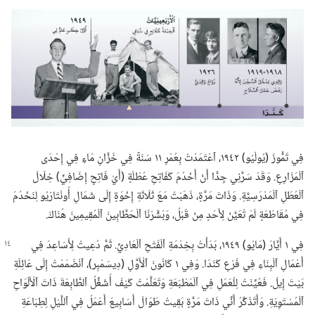
فِي تَمُّوزَ (‏يُولْيُو)‏ ١٩٤٢،‏ ٱعْتَمَدْتُ بِعُمْرِ ١١ سَنَةً فِي خَزَّانِ مَاءٍ فِي إِحْدَى
ٱلْمَزَارِعِ.‏ وَقَدْ سَرَّنِي جِدًّا أَنْ أَخْدُمَ كَفَاتِحِ عُطْلَةٍ (‏أَيْ فَاتِحٍ إِضَافِيٍّ)‏ خِلَالَ
ٱلْعُطَلِ ٱلْمَدْرَسِيَّةِ.‏ وَذَاتَ مَرَّةٍ،‏ ذَهَبْتُ مَعَ ثَلَاثَةِ إِخْوَةٍ إِلَى شَمَالِ أُونْتَارْيُو لِنَخْدُمَ
فِي مُقَاطَعَةٍ لَمْ تُعَيَّنْ لِأَحَدٍ مِنْ قَبْلُ،‏ وَبَشَّرْنَا ٱلْحَطَّابِينَ ٱلْمُقِيمِينَ هُنَاكَ.‏
فِي ١ أَيَّارَ (‏مَايُو)‏ ١٩٤٩،‏ بَدَأْتُ بِخِدْمَةِ ٱلْفَتْحِ ٱلْعَادِيِّ.‏ ثُمَّ دُعِيتُ لِأُسَاعِدَ فِي
أَعْمَالِ ٱلْبِنَاءِ فِي فَرْعِ كَنَدَا.‏ وَفِي ١ كَانُونَ ٱلْأَوَّلِ (‏دِيسَمْبِر)‏،‏ ٱنْضَمَمْتُ إِلَى عَائِلَةِ
بَيْتَ إِيلَ.‏ فَعُيِّنْتُ لِلْعَمَلِ فِي ٱلْمَطْبَعَةِ وَتَعَلَّمْتُ كَيْفَ أُشَغِّلُ ٱلطَّابِعَةَ ذَاتَ ٱلْأَلْوَاحِ
ٱلْمُسْتَوِيَةِ.‏ وَأَتَذَكَّرُ أَنِّي ذَاتَ مَرَّةٍ بَقِيتُ طَوَالَ أَسَابِيعَ أَعْمَلُ فِي ٱللَّيْلِ لِطِبَاعَةِ