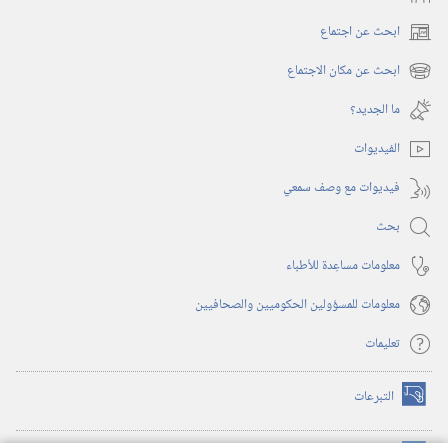
ابحث عن اجتماع
(يفتح
نافذة
ابحث عن مكان الاجتماع
(يفتح
جديدة)
نافذة
ما الجديد؟‏
جديدة)
الفيديوات
فيديوات مع وصف سمعي
بحث
معلومات مساعِدة للأطباء
معلومات للمسؤولين الحكوميين والصحافيين
تعليمات
التبرعات
(يفتح
نافذة