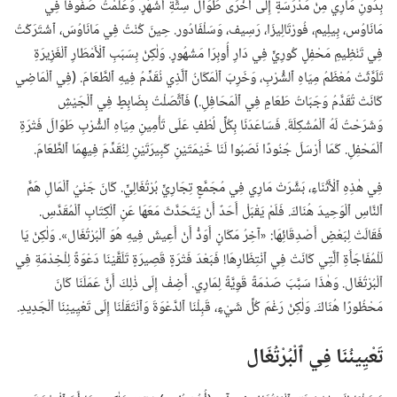
بِدُونِ مَارِي مِنْ مَدْرَسَةٍ إِلَى أُخْرَى طَوَالَ سِتَّةِ أَشْهُرٍ.‏ وَعَلَّمْتُ صُفُوفًا فِي
مَانَاوُس،‏ بِيلِيم،‏ فُورْتَالِيزَا،‏ رَسِيف،‏ وَسَلْفَادُور.‏ حِينَ كُنْتُ فِي مَانَاوُسَ،‏ ٱشْتَرَكْتُ
فِي تَنْظِيمِ مَحْفِلٍ كُورِيٍّ فِي دَارِ أُوبِرَا مَشْهُورٍ.‏ وَلٰكِنْ بِسَبَبِ ٱلْأَمْطَارِ ٱلْغَزِيرَةِ
تَلَوَّثَتْ مُعْظَمُ مِيَاهِ ٱلشُّرْبِ،‏ وَخَرِبَ ٱلْمَكَانُ ٱلَّذِي نُقَدِّمُ فِيهِ ٱلطَّعَامَ.‏ (‏فِي ٱلْمَاضِي
كَانَتْ تُقَدَّمُ وَجَبَاتُ طَعَامٍ فِي ٱلْمَحَافِلِ.‏)‏ فَٱتَّصَلْتُ بِضَابِطٍ فِي ٱلْجَيْشِ
وَشَرَحْتُ لَهُ ٱلْمُشْكِلَةَ.‏ فَسَاعَدَنَا بِكُلِّ لُطْفٍ عَلَى تَأْمِينِ مِيَاهِ ٱلشُّرْبِ طَوَالَ فَتْرَةِ
ٱلْمَحْفِلِ.‏ كَمَا أَرْسَلَ جُنُودًا نَصَبُوا لَنَا خَيْمَتَيْنِ كَبِيرَتَيْنِ لِنُقَدِّمَ فِيهِمَا ٱلطَّعَامَ.‏
فِي هٰذِهِ ٱلْأَثْنَاءِ،‏ بَشَّرَتْ مَارِي فِي مُجَمَّعٍ تِجَارِيٍّ بُرْتُغَالِيٍّ.‏ كَانَ جَنْيُ ٱلْمَالِ هَمَّ
ٱلنَّاسِ ٱلْوَحِيدَ هُنَاكَ.‏ فَلَمْ يَقْبَلْ أَحَدٌ أَنْ يَتَحَدَّثَ مَعَهَا عَنِ ٱلْكِتَابِ ٱلْمُقَدَّسِ.‏
فَقَالَتْ لِبَعْضِ أَصْدِقَائِهَا:‏ «آخِرُ مَكَانٍ أَوَدُّ أَنْ أَعِيشَ فِيهِ هُوَ ٱلْبُرْتُغَال».‏ وَلٰكِنْ يَا
لَلْمُفَاجَأَةِ ٱلَّتِي كَانَتْ فِي ٱنْتِظَارِهَا!‏ فَبَعْدَ فَتْرَةٍ قَصِيرَةٍ تَلَقَّيْنَا دَعْوَةً لِلْخِدْمَةِ فِي
ٱلْبُرْتُغَال.‏ وَهٰذَا سَبَّبَ صَدْمَةً قَوِيَّةً لِمَارِي.‏ أَضِفْ إِلَى ذٰلِكَ أَنَّ عَمَلَنَا كَانَ
مَحْظُورًا هُنَاكَ.‏ وَلٰكِنْ رَغْمَ كُلِّ شَيْءٍ،‏ قَبِلْنَا ٱلدَّعْوَةَ وَٱنْتَقَلْنَا إِلَى تَعْيِينِنَا ٱلْجَدِيدِ.‏
تَعْيِينُنَا فِي ٱلْبُرْتُغَال