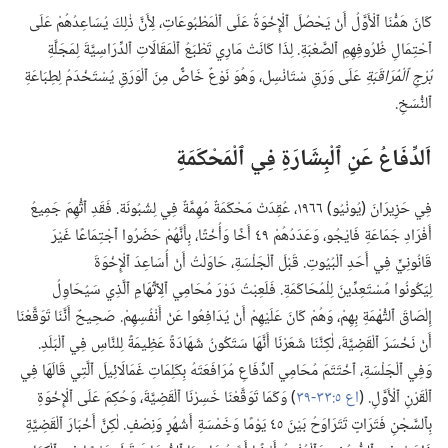
كَانَ هَمُّنَا ٱلْأَوَّلُ أَنْ يَحْصُلَ ٱلْإِخْوَةُ عَلَى ٱلْمَطْبُوعَاتِ،‏ لِأَنَّ ذٰلِكَ يُسَاعِدُهُمْ عَلَى
ٱحْتِمَالِ ظُرُوفِهِمِ ٱلصَّعْبَةِ.‏ لِذَا كَانَتْ مَارِي تَطْبَعُ ٱلْمَقَالَاتِ ٱلدِّرَاسِيَّةَ لِمَجَلَّةِ
بُرْجِ ٱلْمُرَاقَبَةِ
عَلَى وَرَقِ سْتَانْسِل،‏ وَهُوَ نَوْعٌ خَاصٌّ مِنَ ٱلْوَرَقِ يُسْتَخْدَمُ لِطِبَاعَةِ
ٱلنُّسَخِ.‏
اَلدِّفَاعُ عَنِ ٱلْبِشَارَةِ فِي ٱلْمَحْكَمَةِ
فِي حَزِيرَانَ (‏يُونْيُو)‏ ١٩٦٦،‏ عُقِدَتْ مَحْكَمَةٌ مُهِمَّةٌ فِي لِشْبُونَة.‏ فَقَدِ ٱتُّهِمَ جَمِيعُ
أَفْرَادِ جَمَاعَةِ فَايْجُو،‏ وَعَدَدُهُمْ ٤٩ أَخًا وَأُخْتًا،‏ بِأَنَّهُمْ حَضَرُوا ٱجْتِمَاعًا غَيْرَ
قَانُونِيٍّ فِي أَحَدِ ٱلْبُيُوتِ.‏ قَبْلَ ٱلْجَلْسَةِ،‏ حَاوَلْتُ أَنْ أُسَاعِدَ ٱلْإِخْوَةَ
لِيَكُونُوا مُسْتَعِدِّينَ لِلْمُحَاكَمَةِ.‏ فَلَعِبْتُ دَوْرَ مُحَامِي ٱلِٱتِّهَامِ ٱلَّذِي سَيُحَاوِلُ
إِلْصَاقَ ٱلتُّهْمَةِ بِهِمْ،‏ وَهُمْ كَانَ عَلَيْهِمْ أَنْ يُدَافِعُوا عَنْ أَنْفُسِهِمْ.‏ صَحِيحٌ أَنَّنَا تَوَقَّعْنَا
أَنْ نَخْسَرَ ٱلْقَضِيَّةَ،‏ لٰكِنَّنَا شَعَرْنَا أَنَّهَا سَتَكُونُ شَهَادَةً عَظِيمَةً لِلنَّاسِ فِي ٱلْبَلَدِ.‏
وَفِي ٱلْجَلْسَةِ،‏ ٱخْتَتَمَ مُحَامِي ٱلدِّفَاعِ مُرَافَعَتَهُ بِكَلِمَاتِ غَمَالَائِيلَ ٱلَّتِي قَالَهَا فِي
ٱلْقَرْنِ ٱلْأَوَّلِ.‏ (‏
اع ٥:‏٣٣-‏٣٩
‏)‏ وَكَمَا تَوَقَّعْنَا خَسِرْنَا ٱلْقَضِيَّةَ،‏ وَحُكِمَ عَلَى ٱلْإِخْوَةِ
بِٱلسَّجْنِ فَتَرَاتٍ تَتَرَاوَحُ بَيْنَ ٤٥ يَوْمًا وَخَمْسَةِ أَشْهُرٍ وَنِصْفٍ.‏ لٰكِنَّ أَخْبَارَ ٱلْقَضِيَّةِ