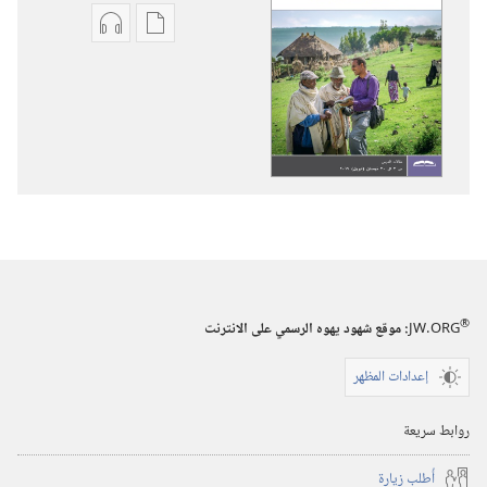
خيارات
خيارات
تنزيل
تنزيل
الاصدارات
التسجيلات
برج
السمعية
المراقبة
برج
(‏الطبعة
المراقبة
الدراسية)‏
(‏الطبعة
‏‎شباط/
الدراسية)‏
فبراير‏
‏‎شباط/
فبراير‏
®
JW.ORG
:‏ موقع شهود يهوه الرسمي على الانترنت
إعدادات المظهر
روابط سريعة
أُطلب زيارة