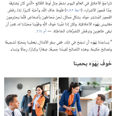
تتَراجَعُ الأخلاقُ في العالَمِ اليَوم،‏ نشعُرُ مِثلَ لُوط الطَّائِعِ «الَّذي كانَ يُضايِقُهُ
جِدًّا فُجورُ الأشرار».‏ (‏
٢ بط ٢:‏٧،‏ ٨
‏)‏ فلُوط خافَ اللّٰه،‏ وأحَبَّهُ كَثيرًا.‏ لِذا،‏ رفَضَ
الفُجورَ المُنتَشِر حَولَه.‏ بِشَكلٍ مُماثِل،‏ نَحنُ مُحاطونَ بِأشخاصٍ قَلَّما يحتَرِمونَ
مَقاييسَ يَهْوَه الأخلاقِيَّة.‏ ولكنْ إذا نمَّينا خَوفَ اللّٰهِ وقوَّينا مَحَبَّتَنا له،‏ نقدِرُ أن
نبقى طاهِرينَ ونرفُضَ التَّصَرُّفاتِ الخاطِئَة.‏ —‏
أم ١٤:‏٢
‏.‏
٢
يُساعِدُنا يَهْوَه أن ننجَحَ في ذلِك.‏ ففي سِفرِ الأمْثَال،‏ يُعطينا بِمَحَبَّةٍ تَشجيعًا
ونَصائِحَ حَكيمَة.‏ وهذِهِ النَّصائِحُ تُفيدُنا جَميعًا،‏ صِغارًا وكِبارًا،‏ رِجالًا ونِساء.‏
خَوفُ يَهْوَه يحمينا