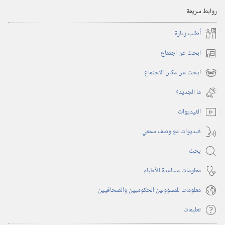
روابط سريعة
أُطلب زيارة
ابحث عن اجتماع
(يفتح
نافذة
ابحث عن مكان الاجتماع
(يفتح
جديدة)
نافذة
ما الجديد؟‏
جديدة)
الفيديوات
فيديوات مع وصف سمعي
بحث
معلومات مساعِدة للأطباء
معلومات للمسؤولين الحكوميين والصحافيين
تعليمات