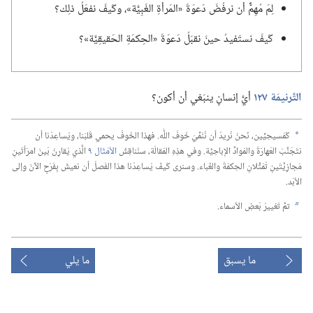
لِمَ مُهِمٌّ أن نرفُضَ دَعوَةَ «المَرأةِ الغَبِيَّة»،‏ وكَيفَ نفعَلُ ذلِك؟‏
كَيفَ نستَفيدُ حينَ نقبَلُ دَعوَةَ «الحِكمَةِ الحَقيقِيَّة»؟‏
التَّرنيمَة ١٢٧
أيَّ إنسانٍ ينبَغي أن أكون؟‏
كَمَسيحِيِّين،‏ نَحنُ نُريدُ أن نُنَمِّيَ خَوفَ اللّٰه.‏ فهذا الخَوفُ يحمي قَلبَنا،‏ ويُساعِدُنا أن
a
نتَجَنَّبَ العَهارَةَ والمَوادَّ الإباحِيَّة.‏ وفي هذِهِ المَقالَة،‏ سنُناقِشُ
الأمْثَال ٩
الَّذي يُقارِنُ بَينَ امرَأتَينِ
مَجازِيَّتَينِ تُمَثِّلانِ الحِكمَةَ والغَباء.‏ وسنرى كَيفَ يُساعِدُنا هذا الفَصلُ أن نعيشَ بِفَرَحٍ الآنَ وإلى
الأبَد.‏
تمَّ تَغييرُ بَعضِ الأسماء.‏
b
ما يسبق
ما يلي