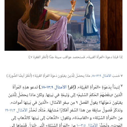
إذا قبلنا دعوة «المرأة الغبية»،‏ فسنحصد عواقب سيئة جدًّا (‏أُنظر الفقرة ٧.‏)‏
٧
حَسَبَ
الأمْثَال ٩:‏١٣-‏١٨
‏،‏ ماذا يحصُلُ لِلَّذينَ يقبَلونَ دَعوَةَ المَرأةِ الغَبِيَّة؟‏ (‏أُنظُرْ أيضًا الصُّورَة.‏)‏
٧
لِنبدَأْ بِدَعوَةِ «المَرأةِ الغَبِيَّة».‏
‏(‏إقرإ
الأمثال ٩:‏١٣-‏١٨
‏.‏)‏
تدعو هذِهِ المَرأةُ
الَّذينَ ‹ينقُصُهُمُ الحُكمُ السَّليمُ› إلى وَليمَةٍ في بَيتِها.‏ ولكنْ ماذا يحصُلُ لِلَّذينَ
يقبَلونَ دَعوَتَها؟‏ يقولُ الفَصل ٩ مِن سِفرِ الأمْثَال:‏ «الَّذينَ في بَيتِها أموات».‏
وتذكُرُ فُصولٌ سابِقَة مِن هذا السِّفرِ أفكارًا مُشابِهَة.‏ مَثَلًا،‏ تُحَذِّرُ
الأمْثَال ٢:‏١١-‏١٩
مِنَ «المَرأةِ السَّيِّئَة» و «الفاسِدَة»،‏ وتقول:‏ «الذَّهابُ إلى بَيتِها كالذَّهابِ إلى
المَوت».‏ وتُحَذِّرُ
الأمْثَال ٥:‏٣-‏١٠
مِنَ «المَرأةِ السَّيِّئَة» الَّتي ‹تَنزِلُ قَدَماها إلى