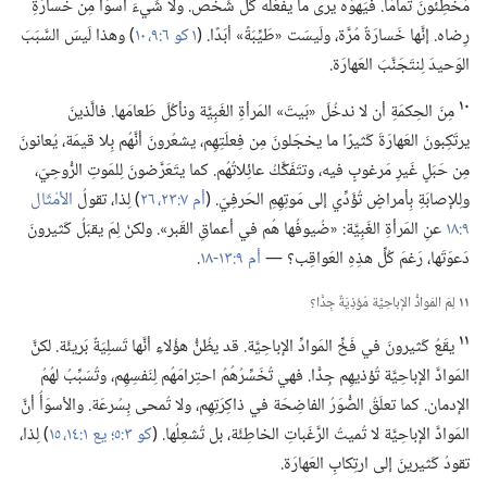
مُخطِئونَ تَمامًا.‏ فيَهْوَه يرى ما يفعَلُهُ كُلُّ شَخص.‏ ولا شَيءَ أسوَأُ مِن خَسارَةِ
رِضاه.‏ إنَّها خَسارَةٌ مُرَّة،‏ ولَيسَت «طَيِّبَةً» أبَدًا.‏ (‏
١ كو ٦:‏٩،‏ ١٠
‏)‏ وهذا لَيسَ السَّبَبَ
الوَحيدَ لِنتَجَنَّبَ العَهارَة.‏
١٠
مِنَ الحِكمَةِ أن لا ندخُلَ «بَيتَ» المَرأةِ الغَبِيَّة ونأكُلَ طَعامَها.‏ فالَّذينَ
يرتَكِبونَ العَهارَةَ كَثيرًا ما يخجَلونَ مِن فِعلَتِهِم،‏ يشعُرونَ أنَّهُم بِلا قيمَة،‏ يُعانونَ
مِن حَبَلٍ غَيرِ مَرغوبٍ فيه،‏ وتتَفَكَّكُ عائِلاتُهُم.‏ كما يتَعَرَّضونَ لِلمَوتِ الرُّوحِيّ،‏
ولِلإصابَةِ بِأمراضٍ تُؤَدِّي إلى مَوتِهِمِ الحَرفِيّ.‏ (‏
أم ٧:‏٢٣،‏
٢٦
‏)‏ لِذا،‏ تقولُ
الأمْثَال
٩:‏١٨
عنِ المَرأةِ الغَبِيَّة:‏ «ضُيوفُها هُم في أعماقِ القَبر».‏ ولكنْ لِمَ يقبَلُ كَثيرونَ
دَعوَتَها،‏ رَغمَ كُلِّ هذِهِ العَواقِب؟‏ —‏
أم ٩:‏١٣-‏١٨
‏.‏
١١
لِمَ المَوادُّ الإباحِيَّة مُؤذِيَةٌ جِدًّا؟‏
١١
يقَعُ كَثيرونَ في فَخِّ المَوادِّ الإباحِيَّة.‏ قد يظُنُّ هؤُلاءِ أنَّها تَسلِيَةٌ بَريئَة.‏ لكنَّ
المَوادَّ الإباحِيَّة تُؤذيهِم جِدًّا.‏ فهي تُخَسِّرُهُمُ احتِرامَهُم لِنَفسِهِم،‏ وتُسَبِّبُ لهُمُ
الإدمان.‏ كما تعلَقُ الصُّوَرُ الفاضِحَة في ذاكِرَتِهِم،‏ ولا تُمحى بِسُرعَة.‏ والأسوَأُ أنَّ
المَوادَّ الإباحِيَّة لا تُميتُ الرَّغَباتِ الخاطِئَة،‏ بل تُشعِلُها.‏ (‏
كو ٣:‏٥؛‏
يع ١:‏١٤،‏ ١٥
‏)‏ لِذا،‏
تقودُ كَثيرينَ إلى ارتِكابِ العَهارَة.‏