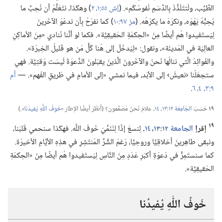
الطَّيِّب،‏ ولْتتَلَذَّذْ بِالدَّسَمِ نُفوسُكُم».‏ (‏
إش ٥٥:‏١،‏ ٢
‏)‏ وهكَذا،‏ نتَعَلَّمُ أن نُحِبَّ ما
يُحِبُّهُ يَهْوَه،‏ ونكرَهَ ما يكرَهُه.‏ (‏
مز ٩٧:‏١٠
‏)‏ كما نفرَحُ بِأن ندعُوَ الآخَرينَ
لِيَستَفيدوا هُم أيضًا مِنَ «الحِكمَةِ الحَقيقِيَّة».‏ فكما لو أنَّنا نُنادي «مِنَ الأماكِنِ
العالِيَة في المَدينَة»،‏ ونقول:‏ «لِيَدخُلْ إلى هُنا كُلُّ مَن هو قَليلُ الخِبرَة».‏
والفَوائِدُ الَّتي ننالُها نَحنُ والآخَرونَ الَّذينَ يقبَلونَ الدَّعوَةَ لَيسَت وَقتِيَّة.‏ فهي
ستجعَلُنا ‹نعيشُ› إلى الأبَد،‏ فيما نمشي «إلى الأمامِ في طَريقِ الفَهم».‏ —‏
أم
٩:‏٣،‏ ٤،‏
٦
‏.‏
١٩
حَسَبَ
الجَامِعَة ١٢:‏١٣،‏ ١٤
‏،‏ علامَ نَحنُ مُصَمِّمون؟‏ (‏أُنظُرْ أيضًا الإطار «‏
خَوفُ اللّٰهِ يُفيدُنا
‏».‏)‏
١٩
إقرإ
الجامعة ١٢:‏١٣،‏ ١٤
‏.‏
لِنسعَ إذًا لِنُنَمِّيَ خَوفَ اللّٰه.‏ فهكَذا سنحمي قَلبَنا،‏
ونبقى طاهِرينَ أخلاقِيًّا وروحِيًّا،‏ رَغمَ الشَّرِّ المُنتَشِرِ في هذِهِ الأيَّامِ الأخيرَة.‏
كما سنستَمِرُّ في دَعوَةِ أكبَرِ عَدَدٍ مِنَ النَّاسِ لِيَستَفيدوا هُم أيضًا مِنَ «الحِكمَةِ
الحَقيقِيَّة».‏
خَوفُ اللّٰهِ يُفيدُنا