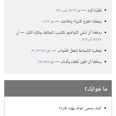
يُقَرِّبُنا إلَيه.‏ —‏
مز ٢٥:‏١٤؛‏
عب ٥:‏٧
‏.‏
يجعَلُنا ‹نفرَحُ كَثيرًا› بِإطاعَتِه.‏ —‏
مز ١١٢:‏١
‏.‏
يدفَعُنا أن نُنَمِّيَ التَّواضُع،‏ نكتَسِبَ الحِكمَة،‏ ونكرَهَ الشَّرّ.‏ —‏
أي
٢٨:‏٢٨؛‏
أم ٨:‏١٣
‏.‏
يُعطينا الشَّجاعَةَ لِنفعَلَ الصَّواب.‏ —‏
خر ١:‏١٥-‏١٧،‏
٢١
‏.‏
يدفَعُنا أن نكونَ لُطَفاءَ وأُمَناء.‏ —‏
نح ٥:‏١٥؛‏
٧:‏٢
‏.‏
ما جَوابُك؟‏
كَيفَ يحمي خَوفُ يَهْوَه قَلبَنا؟‏