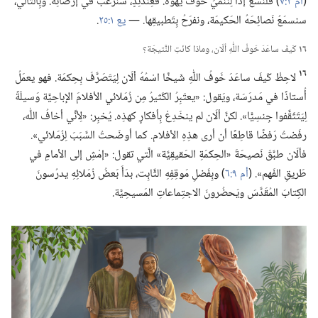
(‏
أم ٢:‏٧
‏)‏ فلْنسعَ إذًا لِنُنَمِّيَ خَوفَ يَهْوَه.‏ فعِندَئِذٍ،‏ سنرغَبُ في إرضائِه.‏ وبِالتَّالي،‏
سنسمَعُ نَصائِحَهُ الحَكيمَة،‏ ونفرَحُ بِتَطبيقِها.‏ —‏
يع ١:‏٢٥
‏.‏
١٦
كَيفَ ساعَدَ خَوفُ اللّٰهِ ألَان،‏ وماذا كانَتِ النَّتيجَة؟‏
١٦
لاحِظْ كَيفَ ساعَدَ خَوفُ اللّٰهِ شَيخًا اسْمُهُ ألَان لِيَتَصَرَّفَ بِحِكمَة.‏ فهو يعمَلُ
أُستاذًا في مَدرَسَة،‏ ويَقول:‏ «يعتَبِرُ الكَثيرُ مِن زُمَلائي الأفلامَ الإباحِيَّة وَسيلَةً
لِيَتَثَقَّفوا جِنسِيًّا».‏ لكنَّ ألَان لم ينخَدِعْ بِأفكارٍ كهذِه.‏ يُخبِر:‏ «لِأنِّي أخافُ اللّٰه،‏
رفَضتُ رَفضًا قاطِعًا أن أرى هذِهِ الأفلام.‏ كما أوضَحتُ السَّبَبَ لِزُمَلائي».‏
فألَان طبَّقَ نَصيحَةَ «الحِكمَةِ الحَقيقِيَّة» الَّتي تقول:‏ «إمْشِ إلى الأمامِ في
طَريقِ الفَهم».‏ (‏
أم ٩:‏٦
‏)‏ وبِفَضلِ مَوقِفِهِ الثَّابِت،‏ بدَأَ بَعضُ زُمَلائِهِ يدرُسونَ
الكِتابَ المُقَدَّسَ ويَحضُرونَ الاجتِماعاتِ المَسيحِيَّة.‏