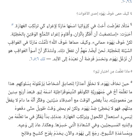
٤:‏٩،‏ ١٠
‏.‏
٤
كَيفَ حمى خَوفُ يَهْوَه إحدى الأخَوات؟‏
٤
مَثَلًا،‏ تعَرَّضَت أُختٌ في كِرْوَاتِيَا اسْمُها مَارْتَا لِإغراءٍ كَي ترتَكِبَ العَهارَة.‏
b
أخبَرَت:‏ «إستَصعَبتُ أن أُفَكِّرَ بِاتِّزان،‏ وأُقاوِمَ إغراءَ التَّمَتُّعِ الوَقتِيِّ بِالخَطِيَّة.‏
لكنَّ خَوفَ يَهْوَه حماني».‏ وكَيفَ حماها خَوفُ اللّٰه؟‏ تأمَّلَت مَارْتَا في العَواقِبِ
السَّيِّئَة لِلخَطِيَّة.‏ نَحنُ أيضًا،‏ مُهِمٌّ أن نفعَلَ ذلِك.‏ ولْنتَذَكَّرْ أنَّ أسوَأَ العَواقِبِ هو
أن نُزَعِّلَ يَهْوَه،‏ ونخسَرَ فُرصَةَ أن نعبُدَهُ إلى الأبَد.‏ —‏
تك ٦:‏٥،‏ ٦
‏.‏
٥
ماذا تعَلَّمتَ مِنِ اختِبارِ لِيُو؟‏
٥
حينَ نخافُ يَهْوَه،‏ لا نخلُقُ أعذارًا لِنُصادِقَ أشخاصًا يُزَعِّلونَهُ بِسُلوكِهِم.‏ هذا
ما تعَلَّمَهُ أخٌ في جُمْهُورِيَّةِ الكُونْغُو الدِّيمُوقْرَاطِيَّة اسْمُهُ لِيُو.‏ فبَعدَ أربَعِ سِنينَ
مِن مَعمودِيَّتِه،‏ بدَأَ يقضي الوَقتَ مع أصدِقاءَ سَيِّئين.‏ وفكَّرَ أنَّهُ ما دامَ لا يفعَلُ
مِثلَهُم،‏ فهو لا يُخطِئُ ضِدَّ يَهْوَه.‏ ولكنْ لم يمضِ وَقتٌ طَويلٌ حتَّى دفَعوهُ
لِيُسيءَ استِعمالَ الكُحولِ ويَرتَكِبَ العَهارَة.‏ عِندَئِذٍ،‏ بدَأَ يُفَكِّرُ في ما تعَلَّمَهُ مِن
والِدَيهِ المَسيحِيَّين،‏ وفي السَّعادَةِ الَّتي خسِرَها.‏ وهكَذا،‏ عادَ إلى وَعيِه.‏
وبِمُساعَدَةِ الشُّيوخ،‏ رجَعَ إلى يَهْوَه.‏ والآن،‏ يخدُمُ بِفَرَحٍ كشَيخٍ وفاتِحٍ