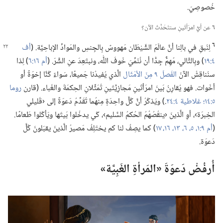
خُصوصِيّ.‏
٦
عن أيِّ امرَأتَينِ سنتَحَدَّثُ الآن؟‏
٦
لِنُبقِ في بالِنا أنَّ عالَمَ الشَّيْطَان مَهووسٌ بِالجِنسِ والمَوادِّ الإباحِيَّة.‏ (‏
أف
٤:‏١٩
‏)‏ وبِالتَّالي،‏ مُهِمٌّ جِدًّا أن نُنَمِّيَ خَوفَ اللّٰه،‏ ونبتَعِدَ عنِ الشَّرّ.‏ (‏
أم ١٦:‏٦
‏)‏ لِذا
سنُناقِشُ الآنَ
الفَصلَ ٩ مِنَ الأمْثَال
الَّذي يُفيدُنا جَميعًا،‏ سَواءٌ كُنَّا إخوَةً أو
أخَوات.‏ فهو يُقارِنُ بَينَ امرَأتَينِ مَجازِيَّتَينِ تُمَثِّلانِ الحِكمَةَ والغَباء.‏ (‏قارن
روما
٥:‏١٤؛‏
غلاطية ٤:‏٢٤
‏.‏)‏ ويَذكُرُ أنَّ كُلَّ واحِدَةٍ مِنهُما تُقَدِّمُ دَعوَةً إلى ‹قَليلي
الخِبرَة›،‏ أوِ الَّذينَ ‹ينقُصُهُمُ الحُكمُ السَّليم›،‏ كَي يدخُلوا بَيتَها ويَأكُلوا طَعامًا.‏
(‏
أم ٩:‏١،‏
٥،‏ ٦،‏
١٣،‏
١٦،‏ ١٧
‏)‏ كما يصِفُ لنا كم يختَلِفُ مَصيرُ الَّذينَ يقبَلونَ كُلَّ
دَعوَة.‏
أُرفُضْ دَعوَةَ «المَرأةِ الغَبِيَّة»‏