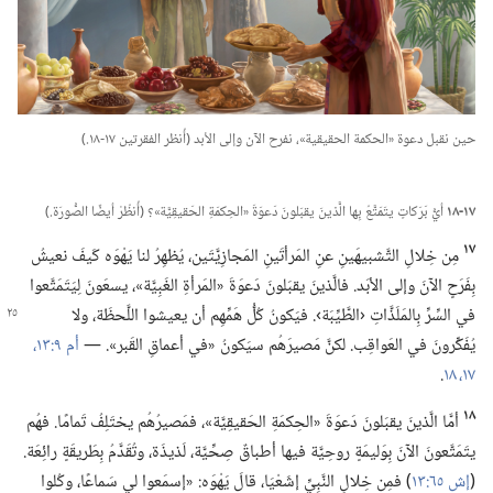
حين نقبل دعوة «الحكمة الحقيقية»،‏ نفرح الآن وإلى الأبد (‏أُنظر الفقرتين ١٧-‏١٨.‏)‏
١٧-‏١٨
أيُّ بَرَكاتٍ يتَمَتَّعُ بِها الَّذينَ يقبَلونَ دَعوَةَ «الحِكمَةِ الحَقيقِيَّة»؟‏ (‏أُنظُرْ أيضًا الصُّورَة.‏)‏
١٧
مِن خِلالِ التَّشبيهَينِ عنِ المَرأتَينِ المَجازِيَّتَين،‏ يُظهِرُ لنا يَهْوَه كَيفَ نعيشُ
بِفَرَحٍ الآنَ وإلى الأبَد.‏ فالَّذينَ يقبَلونَ دَعوَةَ «المَرأةِ الغَبِيَّة»،‏ يسعَونَ لِيَتَمَتَّعوا
في السِّرِّ بِالمَلَذَّاتِ ‹الطَّيِّبَة›.‏ فيَكونُ كُلُّ هَمِّهِم
أن يعيشوا اللَّحظَة،‏ ولا
يُفَكِّرونَ في العَواقِب.‏ لكنَّ مَصيرَهُم سيَكونُ «في أعماقِ القَبر».‏ —‏
أم ٩:‏١٣،‏
١٧،‏ ١٨
‏.‏
١٨
أمَّا الَّذينَ يقبَلونَ دَعوَةَ «الحِكمَةِ الحَقيقِيَّة»،‏ فمَصيرُهُم يختَلِفُ تَمامًا.‏ فهُم
يتَمَتَّعونَ الآنَ بِوَليمَةٍ روحِيَّة فيها أطباقٌ صِحِّيَّة،‏ لَذيذَة،‏ وتُقَدَّمُ بِطَريقَةٍ رائِعَة.‏
(‏
إش ٦٥:‏١٣
‏)‏ فمِن خِلالِ النَّبِيِّ إشَعْيَا،‏ قالَ يَهْوَه:‏ «إسمَعوا لي سَماعًا،‏ وكُلوا