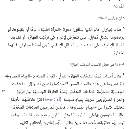
المَوت›.‏
٨
أيُّ خِيارَينِ أمامَنا؟‏
٨
هُناك خِيارانِ أمامَ الَّذينَ يتَلَقَّونَ دَعوَةَ «المَرأةِ الغَبِيَّة»:‏ فإمَّا أن يقبَلوها،‏ أو
يرفُضوها.‏ بِشَكلٍ مُماثِل،‏ حينَ نتَعَرَّضُ لِإغراءٍ كَي نرتَكِبَ العَهارَة،‏ أو نُشاهِدَ
المَوادَّ الإباحِيَّة على الإنتِرنِت أو وَسائِلِ الإعلام،‏ يكونُ أمامَنا خِياران.‏ فأيُّهُما
نختار؟‏
٩-‏١٠
ما هي بَعضُ الأسبابِ لِنتَجَنَّبَ العَهارَة؟‏
٩
هُناك أسبابٌ مُهِمَّة لِنتَجَنَّبَ العَهارَة.‏ تقولُ «المَرأةُ الغَبِيَّة»:‏ «المِياهُ المَسروقَة
طَيِّبَة».‏ وما هي هذِهِ «المِياهُ المَسروقَة»؟‏ كما يتَّضِح،‏ تُشيرُ إلى العَلاقاتِ
الجِنسِيَّة المُحَرَّمَة.‏ فالكِتابُ المُقَدَّسُ يُشَبِّهُ العَلاقَةَ الجِنسِيَّة
بَينَ الرَّجُلِ
والمَرأةِ المُتَزَوِّجَينِ شَرعِيًّا بِمِياهٍ مُنعِشَة.‏ (‏
أم ٥:‏١٥-‏١٨
‏)‏ لكنَّ عَلاقَتَهُما اللَّائِقَة
تختَلِفُ كَثيرًا عنِ «المِياهِ المَسروقَة».‏ فالَّذينَ يُمارِسونَ العَلاقاتِ المُحَرَّمَة
غالِبًا ما يقومونَ بها في السِّرّ،‏ تَمامًا مِثلَ السَّارِق.‏ وهذِهِ «المِياهُ المَسروقَة»
تبدو لهُم «طَيِّبَة»،‏ خُصوصًا حينَ يظُنُّونَ أنَّهُم يُفلِتونَ بِأفعالِهِم.‏ لكنَّهُم