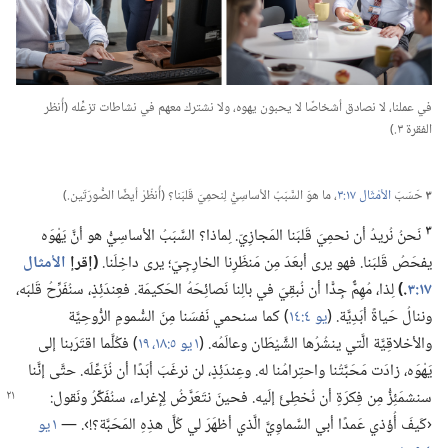
في عملنا،‏ لا نصادق أشخاصًا لا يحبون يهوه،‏ ولا نشترك معهم في نشاطات تزعِّله (‏أُنظر
الفقرة ٣.‏)‏
٣
حَسَبَ
الأمْثَال ١٧:‏٣
‏،‏ ما هوَ السَّبَبُ الأساسِيُّ لِنحمِيَ قَلبَنا؟‏ (‏أُنظُرْ أيضًا الصُّورَتَين.‏)‏
٣
نَحنُ نُريدُ أن نحمِيَ قَلبَنا المَجازِيّ.‏ لِماذا؟‏ السَّبَبُ الأساسِيُّ هو أنَّ يَهْوَه
يفحَصُ قَلبَنا.‏ فهو يرى أبعَدَ مِن مَنظَرِنا الخارِجِيّ؛‏ يرى داخِلَنا.‏
‏(‏إقرإ
الأمثال
١٧:‏٣
‏.‏)‏
لِذا،‏ مُهِمٌّ جِدًّا أن نُبقِيَ في بالِنا نَصائِحَهُ الحَكيمَة.‏ فعِندَئِذٍ،‏ سنُفَرِّحُ قَلبَه،‏
وننالُ حَياةً أبَدِيَّة.‏ (‏
يو ٤:‏١٤
‏)‏ كما سنحمي نَفسَنا مِنَ السُّمومِ الرُّوحِيَّة
والأخلاقِيَّة الَّتي ينشُرُها الشَّيْطَان وعالَمُه.‏ (‏
١ يو ٥:‏١٨،‏ ١٩
‏)‏ فكُلَّما اقتَرَبنا إلى
يَهْوَه،‏ زادَت مَحَبَّتُنا واحتِرامُنا له.‏ وعِندَئِذٍ،‏ لن نرغَبَ أبَدًا أن نُزَعِّلَه.‏ حتَّى إنَّنا
سنشمَئِزُّ مِن فِكرَةِ أن نُخطِئَ إلَيه.‏
فحينَ نتَعَرَّضُ لِإغراء،‏ سنُفَكِّرُ ونَقول:‏
‹كَيفَ أُؤذي عَمدًا أبي السَّماوِيَّ الَّذي أظهَرَ لي كُلَّ هذِهِ المَحَبَّة؟‏!‏›.‏ —‏
١ يو