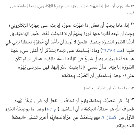
١٢
ماذا يجِبُ أن نفعَلَ إذا ظهَرَت صورَةٌ إباحِيَّة على جِهازِنا الإلِكتُرونِيّ،‏ وماذا يُساعِدُنا على
ذلِك؟‏
١٢
إذًا،‏ ماذا يجِبُ أن نفعَلَ إذا ظهَرَت صورَةٌ إباحِيَّة على جِهازِنا الإلِكتُرونِيّ؟‏
يجِبُ أن نُبعِدَ نَظَرَنا عنها فَورًا.‏ ومُهِمٌّ أن لا نتَجَنَّبَ فَقَطِ الصُّوَرَ الإباحِيَّة،‏ بل
أيضًا الصُّوَرَ المُثيرَة جِنسِيًّا.‏ فنَحنُ لا نُريدُ أن نأخُذَ أيَّ خُطوَةٍ تجعَلُنا نزني في
قَلبِنا.‏ (‏
مت ٥:‏٢٨،‏ ٢٩
‏)‏ وماذا يُساعِدُنا على ذلِك؟‏ لِنتَذَكَّرْ أنَّ أغلى شَيءٍ لدَينا
هو عَلاقَتُنا بِيَهْوَه.‏ يقولُ شَيخٌ في تَايْلَنْد اسْمُهُ دَايْفِيد:‏ «حتَّى لو لم تكُنِ
الصُّورَةُ إباحِيَّة،‏ أسألُ نَفسي:‏ ‹إذا بقيتُ أنظُرُ إلَيها،‏ فهل سيَرضى يَهْوَه
عنِّي؟‏›.‏ وهذا يُساعِدُني أن أتَصَرَّفَ بِحِكمَة».‏
١٣
ماذا يُساعِدُنا أن نتَصَرَّفَ بِحِكمَة؟‏
١٣
إذًا،‏ كَي نتَصَرَّفَ بِحِكمَة،‏ يلزَمُ أن نخافَ أن نفعَلَ أيَّ شَيءٍ يُزَعِّلُ يَهْوَه.‏
فخَوفُ اللّٰهِ هو «بِدايَةُ الحِكمَة»،‏ أي أساسُها.‏ (‏
أم ٩:‏١٠
‏)‏ وهذا ما يوضِحُهُ الجُزءُ
الأوَّلُ مِنَ
الأمْثَال ٩
‏.‏ فهو يتَحَدَّثُ عنِ امرَأةٍ مَجازِيَّة أُخرى تُسَمَّى «الحِكمَةَ
الحَقيقِيَّة».‏