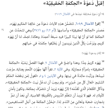
إقبَلْ دَعوَةَ «الحِكمَةِ الحَقيقِيَّة»‏
١٤
أيُّ دَعوَةٍ مُختَلِفَة نجِدُها في
الأمْثَال ٩:‏١-‏٦
‏؟‏
١٤
إقرإ
الأمثال ٩:‏١-‏٦
‏.‏
تتَضَمَّنُ هذِهِ الآياتُ دَعوَةً مِن خالِقِنا الحَكيمِ يَهْوَه،‏
مَصدَرِ «الحِكمَةِ الحَقيقِيَّة»
وأساسِها.‏ (‏
أم ٢:‏٦؛‏
رو ١٦:‏٢٧
‏)‏ وهي تتَحَدَّثُ عنِ
الحِكمَةِ كما لو أنَّ لها بَيتًا كَبيرًا فيهِ سَبعَةُ أعمِدَة.‏ وهكَذا،‏ تصِفُ لنا أنَّ يَهْوَه
كَريم،‏ ويُرَحِّبُ بِكُلِّ الَّذينَ يُريدونَ أن يُطَبِّقوا حِكمَتَهُ في حَياتِهِم.‏
١٥
إلامَ يدعونا يَهْوَه؟‏
١٥
يَهْوَه كَريمٌ جِدًّا.‏ وهذا واضِحٌ في
الأمْثَال ٩
‏.‏ فهذا الفَصلُ يُشَبِّهُ «الحِكمَةَ
الحَقيقِيَّة» بِامرَأةٍ مَجازِيَّة.‏ وفي
الآيَة ٢
‏،‏ نقرَأُ أنَّها جهَّزَتِ اللَّحمَ بِعِنايَة،‏ مزَجَت
نَبيذَها،‏ ورَتَّبَت مائِدَةً في بَيتِها.‏ وفي
الآيَتَين ٤ و ٥
‏،‏ «تَقولُ لِمَن يَنقُصُهُ الحُكمُ
السَّليم:‏ ‹تَعالَ كُلْ مِن خُبزي›».‏ ولِمَ يجِبُ أن ندخُلَ بَيتَ «الحِكمَةِ الحَقيقِيَّة»،‏
ونأكُلَ الطَّعامَ الَّذي تُقَدِّمُه؟‏ لِأنَّ يَهْوَه يُريدُ أن نتَصَرَّفَ بِحِكمَة،‏ ونكونَ بِأمانٍ
كأولادٍ له.‏ فهو لا يُريدُ أن نتَعَلَّمَ الدُّروسَ بِالطَّريقَةِ القاسِيَة،‏ أي بَعدَ أن نمُرَّ
بِتَجارِبَ صَعبَة ونُعانِيَ مِنَ النَّدَم.‏ لِذا،‏ «يُخَزِّنُ الحِكمَةَ مِن أجْلِ المُستَقيمين».‏