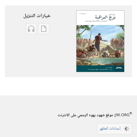
خيارات التنزيل
خيارات
خيارات
تنزيل
تنزيل
الاصدارات
التسجيلات
برج
السمعية
المراقبة
برج
(‏الطبعة
المراقبة
الدراسية)‏
(‏الطبعة
‏‎حزيران/
الدراسية)‏
يونيو‏
‏‎حزيران/
يونيو‏
®
JW.ORG
:‏ موقع شهود يهوه الرسمي على الانترنت
إعدادات المظهر