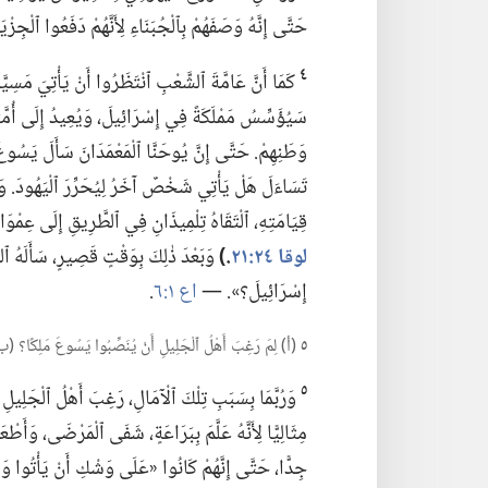
حَتَّى إِنَّهُ وَصَفَهُمْ بِٱلْجُبَنَاءِ لِأَنَّهُمْ دَفَعُوا ٱلْجِزْ
٤
كَمَا أَنَّ عَامَّةَ ٱلشَّعْبِ ٱنْتَظَرُوا أَنْ يَأْتِيَ مَسِيَّا
سَيُؤَسِّسُ مَمْلَكَةً فِي إِسْرَائِيلَ،‏ وَيُعِيدُ إِلَى أُمَّتِه
وَطَنِهِمْ.‏ حَتَّى إِنَّ يُوحَنَّا ٱلْمَعْمَدَانَ سَأَلَ يَسُوعَ:
تَسَاءَلَ هَلْ يَأْتِي شَخْصٌ آخَرُ لِيُحَرِّرَ ٱلْيَهُودَ.‏ وَت
قِيَامَتِهِ،‏ ٱلْتَقَاهُ تِلْمِيذَانِ فِي ٱلطَّرِيقِ إِلَى عِمْوَاسَ
لوقا ٢٤:‏٢١
‏.‏)‏
وَبَعْدَ ذٰلِكَ بِوَقْتٍ قَصِيرٍ،‏ سَأَلَهُ ٱلرّ
إِسْرَائِيلَ؟‏».‏ —‏
اع ١:‏٦
‏.‏
٥
(‏أ)‏ لِمَ رَغِبَ أَهْلُ ٱلْجَلِيلِ أَنْ يُنَصِّبُوا يَسُوعَ مَلِكًا؟‏ (
٥
وَرُبَّمَا بِسَبَبِ تِلْكَ ٱلْآمَالِ،‏ رَغِبَ أَهْلُ ٱلْجَلِيلِ أَ
جِدًّا،‏ حَتَّى إِنَّهُمْ كَانُوا «عَلَى وَشْكِ أَنْ يَأْتُوا وَيَأ