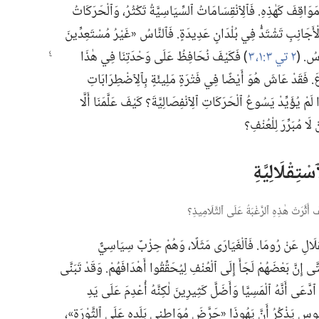
 مَوَاقِفَ كَهٰذِهِ.‏ فَٱلِٱنْقِسَامَاتُ ٱلسِّيَاسِيَّةُ تَكْثُرُ،‏ وَٱلْحَرَكَاتُ
وَ ٱلْأَجَانِبِ تَشْتَدُّ فِي بُلْدَانٍ عَدِيدَةٍ.‏ فَٱلنَّاسُ «غَيْرُ مُسْتَعِدِّينَ
َسُ.‏ (‏
٢ تي ٣:‏١،‏
٣
‏)‏ فَكَيْفَ نُحَافِظُ عَلَى وَحْدَتِنَا فِي هٰذَا
سُوعَ.‏ فَقَدْ عَاشَ هُوَ أَيْضًا فِي فَتْرَةٍ مَلِيئَةٍ بِٱلِٱضْطِرَابَاتِ
َا لَمْ يُؤَيِّدْ يَسُوعُ ٱلْحَرَكَاتِ ٱلِٱنْفِصَالِيَّةَ؟‏ كَيْفَ عَلَّمَنَا أَلَّا
ا مُبَرِّرَ لِلْعُنْفِ؟‏
ِقْلَالِيَّةِ
أَثَّرَتْ هٰذِهِ ٱلرَّغْبَةُ عَلَى ٱلتَّلَامِيذِ؟‏
َالِ عَنْ رُومَا.‏ فَٱلْغَيَارَى مَثَلًا،‏ وَهُمْ حِزْبٌ سِيَاسِيٌّ
ِنَّ بَعْضَهُمْ لَجَأَ إِلَى ٱلْعُنْفِ لِيُحَقِّقُوا أَهْدَافَهُمْ.‏ وَقَدْ تَبَنَّى
ٱدَّعَى أَنَّهُ ٱلْمَسِيَّا وَأَضَلَّ كَثِيرِينَ لٰكِنَّهُ أُعْدِمَ عَلَى يَدِ
ُوس يَذْكُرُ أَنَّ يَهُوذَا «حَرَّضَ مُوَاطِنِي بَلَدِهِ عَلَى ٱلثَّوْرَةِ»،‏