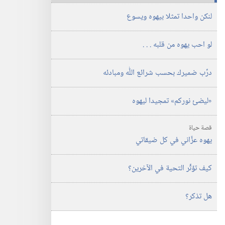
‏‎حزيران/
الدراسية)‏
يونيو‏
‏‎حزيران/
لنكن واحدا تمثلا بيهوه ويسوع
يونيو‏
لو احب يهوه من قلبه .‏ .‏ .‏
درِّب ضميرك بحسب شرائع اللّٰه ومبادئه
‏«ليضئ نوركم» تمجيدا ليهوه
قصة حياة
يهوه عزَّاني في كل ضيقاتي
كيف تؤثِّر التحية في الآخرين؟‏
هل تذكر؟‏