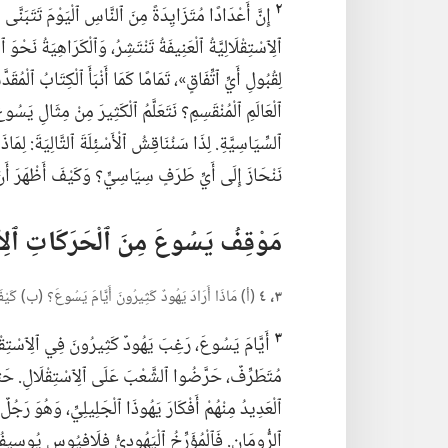
٢
إِنَّ أَعْدَادًا مُتَزَايِدَةً مِنَ ٱلنَّاسِ ٱلْيَوْمَ تَتَبَنَّى
ٱلِٱسْتِقْلَالِيَّةُ ٱلْعَنِيفَةُ تَنْتَشِرُ،‏ وَٱلْكَرَاهِيَةُ نَحْ
لِقُبُولِ أَيِّ ٱتِّفَاقٍ»،‏
تَمَامًا كَمَا أَنْبَأَ ٱلْكِتَابُ ٱلْمُقَدّ
ٱلْعَالَمِ ٱلْمُنْقَسِمِ؟‏ نَتَعَلَّمُ ٱلْكَثِيرَ مِنْ مِثَالِ يَ
ٱلسِّيَاسِيَّةِ.‏ لِذَا سَنُنَاقِشُ ٱلْأَسْئِلَةَ ٱلتَّالِيَةَ:‏ لِمَاذ
نَنْحَازَ إِلَى أَيِّ طَرَفٍ سِيَاسِيٍّ؟‏ وَكَيْفَ أَظْهَرَ أَنْ لَ
مَوْقِفُ يَسُوعَ مِنَ ٱلْحَرَكَاتِ ٱلِٱسْت
٣،‏ ٤
(‏أ)‏ مَاذَا أَرَادَ يَهُودٌ كَثِيرُونَ أَيَّامَ يَسُوعَ؟‏ (‏ب)‏ كَيْفَ 
٣
أَيَّامَ يَسُوعَ،‏ رَغِبَ يَهُودٌ كَثِيرُونَ فِي ٱلِٱسْتِقْل
مُتَطَرِّفٌ،‏ حَرَّضُوا ٱلشَّعْبَ عَلَى ٱلِٱسْتِقْلَالِ.‏ حَتَّى إ
ٱلْعَدِيدُ مِنْهُمْ أَفْكَارَ يَهُوذَا ٱلْجَلِيلِيِّ،‏ وَهُوَ رَجُلٌ 
ٱلرُّومَانِ.‏ فَٱلْمُؤَرِّخُ ٱلْيَهُودِيُّ فِلَافِيُوس يُوسِيف