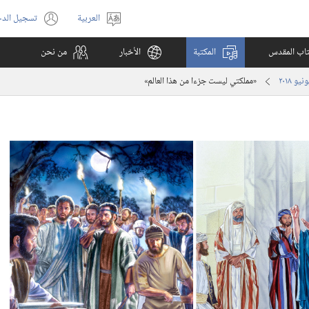
العربية
تسجيل الد
اختر
(يفتح
اللغة
نافذة
كتاب المقدس
المكتبة
الأخبار
من نحن
جديدة)
‏«مملكتي ليست جزءا من هذا العالم»‏