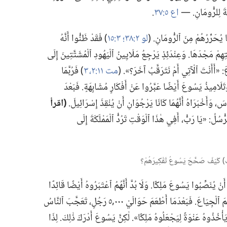
يَةَ لِلرُّومَانِ.‏ —‏
اع ٥:‏٣٧
‏.‏
 يُحَرِّرُهُمْ مِنَ ٱلرُّومَانِ.‏ (‏
لو ٢:‏٣٨؛‏
٣:‏١٥
‏)‏ فَقَدْ ظَنُّوا أَنَّهُ
ِمْ مَجْدَهَا.‏ وَعِنْدَئِذٍ يَرْجِعُ مَلَايِينُ ٱلْيَهُودِ ٱلْمُشَتَّتِينَ إِلَى
‏ «أَأَنْتَ ٱلْآتِي أَمْ نَتَرَقَّبُ آخَرَ؟‏».‏ (‏
مت ١١:‏٢،‏ ٣
‏)‏ فَرُبَّمَا
َلَامِيذُ يَسُوعَ أَيْضًا عَبَّرُوا عَنْ أَفْكَارٍ مُشَابِهَةٍ.‏ فَبَعْدَ
،‏ وَأَخْبَرَاهُ أَنَّهُمَا كَانَا يَرْجُوَانِ أَنْ يُنْقِذَ إِسْرَائِيلَ.‏
‏(‏اقرأ
ُسُلُ:‏ «يَا رَبُّ،‏ أَفِي هٰذَا ٱلْوَقْتِ تَرُدُّ ٱلْمَمْلَكَةَ إِلَى
‏ب)‏ كَيْفَ صَحَّحَ يَسُوعُ تَفْكِيرَهُمْ؟‏
نْ يُنَصِّبُوا يَسُوعَ مَلِكًا.‏ وَلَا بُدَّ أَنَّهُمُ ٱعْتَبَرُوهُ أَيْضًا قَائِدًا
مِثَالِيًّا لِأَنَّهُ عَلَّمَ بِبَرَاعَةٍ،‏ شَفَى ٱلْمَرْضَى،‏ وَأَطْعَمَ ٱلْجِيَاعَ.‏ فَبَعْدَمَا أَطْعَمَ حَوَالَيْ ٠٠٠‏,٥ رَجُلٍ،‏ تَعَجَّبَ ٱلنَّاسُ
ْخُذُوهُ عَنْوَةً لِيَجْعَلُوهُ مَلِكًا».‏ لٰكِنَّ يَسُوعَ أَدْرَكَ ذٰلِكَ.‏ لِذَا