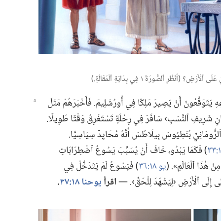
ُنْظُرِ ٱلصُّورَةَ ١ فِي بِدَايَةِ ٱلْمَقَالَةِ.‏)‏
ِهِ
يَتَوَقَّعُونَ أَنْ يَصِيرَ مَلِكًا فِي أُورُشَلِيمَ.‏ فَأَخْبَرَهُمْ مَثَلَ
ِنْسَانٍ شَرِيفِ ٱلنَّسَبِ› سَافَرَ فِي رِحْلَةٍ تَسْتَغْرِقُ وَقْتًا طَوِيلًا.‏
ٱلرُّومَانِيِّ بُنْطِيُوسَ بِيلَاطُسَ أَنَّهُ مُحَايِدٌ سِيَاسِيًّا.‏
‏)‏ فَكَمَا يَبْدُو،‏ خَافَ أَنْ يُسَبِّبَ يَسُوعُ ٱضْطِرَابَاتٍ
نْ هٰذَا ٱلْعَالَمِ».‏ (‏
يو ١٨:‏٣٦
‏)‏ فَيَسُوعُ لَمْ يَتَدَخَّلْ فِي
 أَتَى إِلَى ٱلْأَرْضِ ‹لِيَشْهَدَ لِلْحَقِّ›.‏ —‏
اقرأ
يوحنا ١٨:‏٣٧
‏.‏