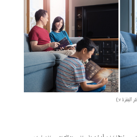
لْفِقْرَةَ ٧.‏)‏