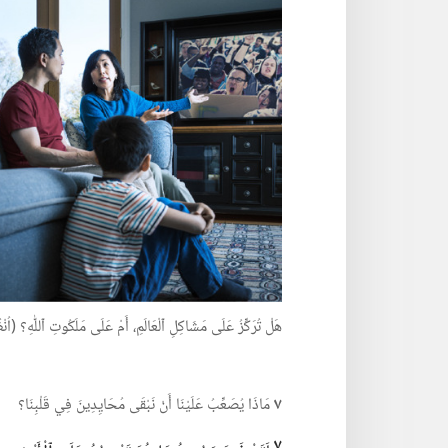
هَلْ تُرَكِّزُ عَلَى مَشَاكِلِ ٱلْعَالَمِ،‏ أَمْ عَلَى مَلَكُوتِ ٱللّٰهِ؟‏ (‏اُنْظُرِ ٱ
٧
مَاذَا يُصَعِّبُ عَلَيْنَا أَنْ نَبْقَى مُحَايِدِينَ فِي قَلْبِنَا؟‏
٧