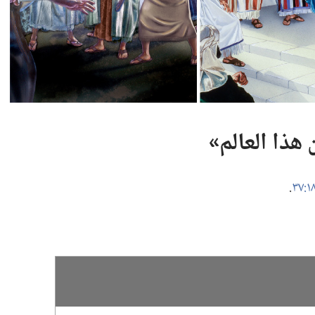
ذا العالم»‏
‏.‏