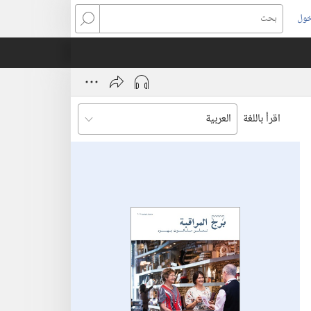
خول
بحث
اقرأ باللغة