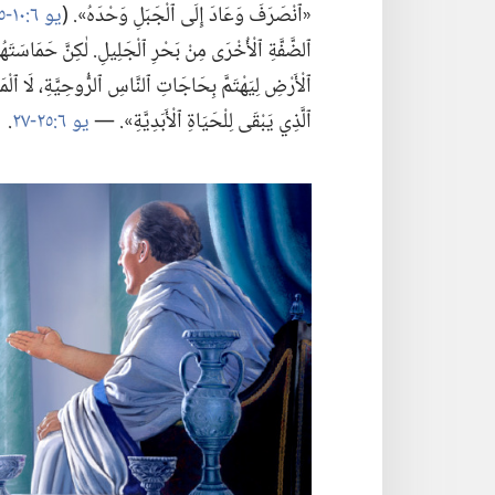
«ٱنْصَرَفَ وَعَادَ إِلَى ٱلْجَبَلِ وَحْدَهُ».‏ (‏
يو ٦:‏١٠-‏١٥
ٱلضَّفَّةِ ٱلْأُخْرَى مِنْ بَحْرِ ٱلْجَلِيلِ.‏ لٰكِنَّ حَمَاسَتَهُ
ٱلْأَرْضِ لِيَهْتَمَّ بِحَاجَاتِ ٱلنَّاسِ ٱلرُّوحِيَّةِ،‏ لَا ٱلْمَاد
ٱلَّذِي يَبْقَى لِلْحَيَاةِ ٱلْأَبَدِيَّةِ».‏ —‏
يو ٦:‏٢٥-‏٢٧
‏.‏