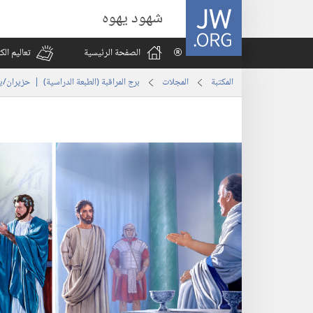
JW.ORG
شهود يهوه
الصفحة الرئيسية
تعاليم ال
المكتبة
المجلات
برج المراقبة (‏الطبعة الدراسية)‏ | ‏‎حزيران/يونيو‏ ‏‎٢٠١٨‏