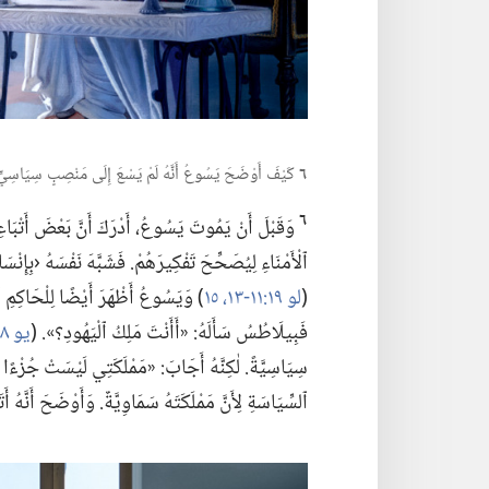
٦
كَيْفَ أَوْضَحَ يَسُوعُ أَنَّهُ لَمْ يَسْعَ إِلَى مَنْصِبٍ سِيَاسِيٍّ عَلَى ٱلْأَرْضِ؟‏ (‏ا
٦
وَقَبْلَ أَنْ يَمُوتَ يَسُوعُ،‏ أَدْرَكَ أَنَّ بَعْضَ أَتْبَاع
ٱلْأَمْنَاءِ لِيُصَحِّحَ تَفْكِيرَهُمْ.‏ فَشَبَّهَ نَفْسَهُ ‹بِإ
(‏
لو ١٩:‏١١-‏١٣،‏
١٥
‏)‏ وَيَسُوعُ أَظْهَرَ أَيْضًا لِلْحَاكِمِ 
فَبِيلَاطُسُ سَأَلَهُ:‏ «أَأَنْتَ مَلِكُ ٱلْيَهُودِ؟‏».‏ (‏
يو ١٨:‏٣٣
سِيَاسِيَّةً.‏ لٰكِنَّهُ أَجَابَ:‏ «مَمْلَكَتِي لَيْسَتْ جُزْءًا مِ
ٱلسِّيَاسَةِ لِأَنَّ مَمْلَكَتَهُ سَمَاوِيَّةٌ.‏ وَأَوْضَحَ أَنَّهُ