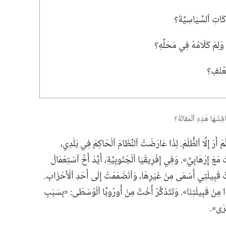
َكَاتِ ٱلسِّيَاسِيَّةَ؟‏
َلِمَ كَلَامُهُ فِي مَحَلِّهِ؟‏
عُنْفِ؟‏
قِشُهَا هٰذِهِ ٱلْمَقَالَةُ؟‏
رَ إِلَّا ٱلظُّلْمَ.‏ لِذَا عَارَضْتُ ٱلنِّظَامَ ٱلْحَاكِمَ فِي بَلَدِي،‏
َعَ إِرْهَابِيٍّ».‏ وَفِي إِفْرِيقْيَا ٱلْجَنُوبِيَّةِ،‏ أَيَّدَ أَخٌ ٱسْتِعْمَالَ
َرْتُ قَبِيلَتِي أَسْمَى مِنْ غَيْرِهَا،‏ وَٱنْضَمَمْتُ إِلَى أَحَدِ ٱلْأَحْزَابِ.‏
نُوا مِنْ قَبِيلَتِنَا».‏ وَتَتَذَكَّرُ أُخْتٌ مِنْ أُورُوبَّا ٱلْوُسْطَى:‏ «بِسَبَبِ
ْرَى».‏