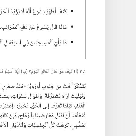
كَيْفَ أَظْهَرَ يَسُوعُ أَنَّهُ لَا يُؤَيِّدُ ٱلْحَر
مَاذَا قَالَ يَسُوعُ عَنْ دَفْعِ ٱلضَّرَائِبِ،‏ و
مَا رَأْيُ ٱلْمَسِيحِيِّينَ فِي ٱسْتِعْمَالِ ٱلْ
١،‏ ٢
(‏أ)‏ كَيْفَ هُوَ حَالُ ٱلْعَالَمِ ٱلْيَوْمَ؟‏ (‏ب)‏ أَيَّةُ أَسْئِلَةٍ تُنَا
تَتَذَكَّرُ
أُخْتٌ مِنْ جَنُوبِ أُورُوبَّا:‏ «مُنْذُ صِغَرِي لَمْ أَ
وَتَبَنَّيْتُ آرَاءً مُتَطَرِّفَةً.‏ وَطَوَالَ سَنَوَاتٍ،‏ عِشْتُ م
ٱلْعُنْفِ قَبْلَمَا تَعَرَّفَ إِلَى ٱلْحَقِّ.‏ يُخْبِرُ:‏ «اِعْتَب
فَتَعَلَّمْنَا أَنْ نَقْتُلَ مُعَارِضِينَا بِٱلرِّمَاحِ،‏ وَإِنْ كَا
تَعَصُّبِي،‏ كَرِهْتُ كُلَّ ٱلْجِنْسِيَّاتِ وَٱلْأَدْيَانِ ٱلْأُخ