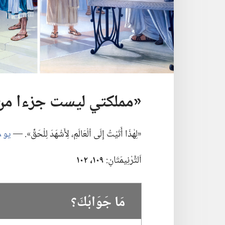
‏«مملكتي ليست جزءا من ه
‏«لِهٰذَا أَتَيْتُ إِلَى ٱلْعَالَمِ،‏ لِأَشْهَدَ لِلْحَقِّ».‏ —‏
يو ١٨:‏٣٧
اَلتَّرْنِيمَتَانِ:‏
١٠٩،‏ ١٠٢
مَا جَوَابُكَ؟‏