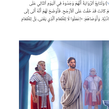
‏)‏ وَتُتَابِعُ ٱلرِّوَايَةُ أَنَّهُمْ وَجَدُوهُ فِي ٱلْيَوْمِ ٱلتَّالِي عَلَى
مْ كَانَتْ قَدْ خَفَّتْ عَلَى ٱلْأَرْجَحِ.‏ فَأَوْضَحَ لَهُمْ أَنَّهُ أَتَى إِلَى
ِّيَّةِ.‏ وَأَوْصَاهُمْ:‏ «اِعْمَلُوا لَا لِلطَّعَامِ ٱلَّذِي يَفْنَى،‏ بَلْ لِلطَّعَامِ