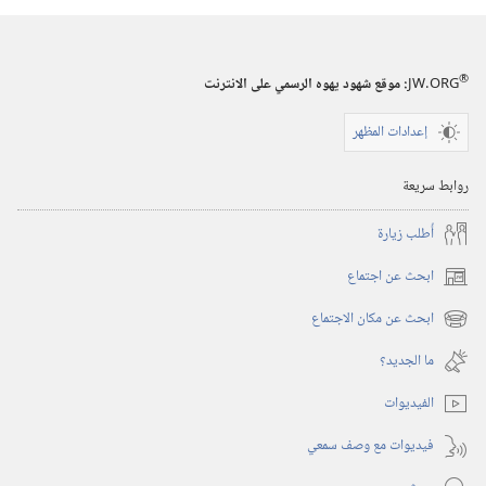
يونيو‏
‏‎حزيران/
يونيو‏
®
JW.ORG
:‏ موقع شهود يهوه الرسمي على الانترنت
إعدادات المظهر
روابط سريعة
أُطلب زيارة
ابحث عن اجتماع
(يفتح
نافذة
ابحث عن مكان الاجتماع
(يفتح
جديدة)
نافذة
ما الجديد؟‏
جديدة)
الفيديوات
فيديوات مع وصف سمعي