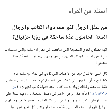
اسئلة من القراء
مَن يمثِّل الرجلُ الذي معه دواة الكاتب والرجال
الستة الحاملون عُدَّة ساحقة في رؤيا حزقيال؟‏
انهم يمثِّلون القوى السماوية التي ساهمت في دمار اورشليم والتي ستشارك
في تدمير نظام الشيطان الشرير في هرمجدون.‏ ولمَ فهمنا المعدَّل هذا
منطقي؟‏
نال النبي حزقيال رؤيا عن الاحداث التي تؤدي الى دمار اورشليم عام
٦٠٧ ق‌م.‏ فرأى الشرور التي تُرتكَب في المدينة.‏ ثم شاهد ستة رجال حاملين
عُدَّة ساحقة،‏ وكذلك رجلا ‹لابسا كتانا› معه «دواة كاتب الديوان».‏ (‏
حز
٨:‏٦-‏١٢؛‏
٩:‏٢،‏ ٣
‏)‏ فأُمر هذا الرجل:‏ «اعبر في وسط المدينة،‏ .‏ .‏ .‏ وسِمْ سمة على
جباه الرجال الذين يتنهدون ويئنون على كل المكاره المصنوعة في وسطها».‏
ثم قيل للرجال الستة الحاملين عُدَّة ساحقة ان يقتلوا كل الذين لم ينالوا