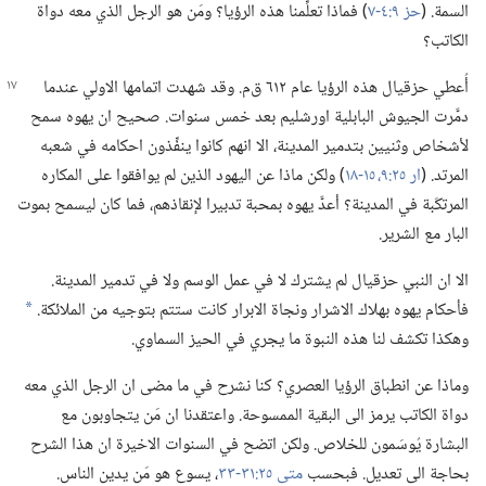
السمة.‏ (‏
حز ٩:‏٤-‏٧
‏)‏ فماذا تعلِّمنا هذه الرؤيا؟‏ ومَن هو الرجل الذي معه دواة
الكاتب؟‏
أُعطي حزقيال هذه الرؤيا عام ٦١٢ ق‌م.‏ وقد شهدت اتمامها الاولي عندما
دمَّرت الجيوش البابلية اورشليم بعد خمس سنوات.‏ صحيح ان يهوه سمح
لأشخاص وثنيين بتدمير المدينة،‏ الا انهم كانوا ينفِّذون احكامه في شعبه
المرتد.‏ (‏
ار ٢٥:‏٩،‏
١٥-‏١٨
‏)‏ ولكن ماذا عن اليهود الذين لم يوافقوا على المكاره
المرتكَبة في المدينة؟‏ أعدَّ يهوه بمحبة تدبيرا لإنقاذهم،‏ فما كان ليسمح بموت
البار مع الشرير.‏
الا ان النبي حزقيال لم يشترك لا في عمل الوسم ولا في تدمير المدينة.‏
فأحكام يهوه بهلاك الاشرار ونجاة الابرار كانت ستتم بتوجيه من الملائكة.‏
a
وهكذا تكشف لنا هذه النبوة ما يجري في الحيز السماوي.‏
وماذا عن انطباق الرؤيا العصري؟‏ كنا نشرح في ما مضى ان الرجل الذي معه
دواة الكاتب يرمز الى البقية الممسوحة.‏ واعتقدنا ان مَن يتجاوبون مع
البشارة يُوسَمون للخلاص.‏ ولكن اتضح في السنوات الاخيرة ان هذا الشرح
بحاجة الى تعديل.‏ فبحسب
متى ٢٥:‏٣١-‏٣٣
‏،‏ يسوع هو مَن يدين الناس.‏