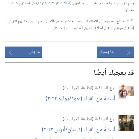
رغم انهم لم ينالوا سمة حرفية على جباههم.‏ (‏
ار ٣٥:‏١-‏١٩؛‏
٣٩:‏١٥-‏١٨؛‏
٤٥:‏١-‏٥
‏)‏ فسمتهم كانت
مجازية.‏
لا يحتاج الممسوحون الامناء الى سمة الخلاص هذه.‏ بالاحرى،‏ هم ينالون ختمهم النهائي،‏
b
إما قبل موتهم او قبل اندلاع الضيق العظيم.‏ —‏
رؤ ٧:‏١،‏
٣
‏.‏
ما يسبق
ما يلي
قد يعجبك أيضًا
برج المراقبة (‏الطبعة الدراسية)‏
أسئلة من القراء (‏تموز/‏يوليو ٢٠٢٢)‏
برج المراقبة (‏الطبعة الدراسية)‏
أسئلة من القراء (‏نيسان/‏أبريل ٢٠٢٢)‏