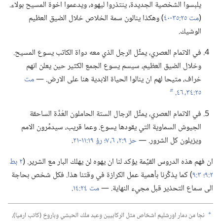
يلبسوا الشخصية الجديدة،‏ ينتذروا ليهوه،‏ ويدعموا اخوة المسيح بولاء.‏
(‏
مت ٢٥:‏٣٥-‏٤٠
‏)‏ وهكذا ينالون سمة الخلاص خلال الضيق العظيم
الوشيك.‏
في الاتمام العصري،‏ يمثِّل الرجل الذي معه دواة الكاتب يسوع المسيح.‏
وخلال الضيق العظيم،‏ سيسم يسوع الجمع الكثير حين يعلن انهم
خراف،‏ متيحا لهم ان ينالوا الحياة الابدية هنا على الارض.‏ —‏
مت
٢٥:‏٣٤،‏
٤٦
‏.‏
b
في الاتمام العصري،‏ يمثِّل الرجال الستة الحاملون العُدَّة الساحقة
الجيوش السماوية التي يقودها يسوع.‏ وعما قريب،‏ سيدمِّرون الامم
ويزيلون كل الشرور.‏ —‏
حز ٩:‏٢،‏
٦،‏ ٧؛‏
رؤ ١٩:‏١١-‏٢١
‏.‏
ان فهم هذه الدروس القيِّمة يؤكد لنا ان يهوه لن يهلك البار مع الشرير.‏ (‏
٢ بط
٢:‏٩؛‏
٣:‏٩
‏)‏ كما يذكِّرنا بأهمية عمل الكرازة في وقتنا هذا.‏ فكل شخص بحاجة
الى سماع التحذير قبل مجيء النهاية.‏ —‏
مت ٢٤:‏١٤
‏.‏
نجا من دمار اورشليم اشخاص مثل الركابيين وعبد ملك الحبشي وباروخ (‏كاتب ارميا)‏،‏
a