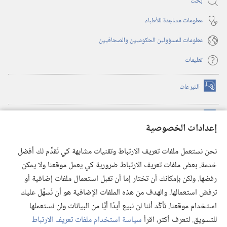
بحث
معلومات مساعِدة للأطباء
معلومات للمسؤولين الحكوميين والصحافيين
تعليمات
التبرعات
(يفتح
نافذة
جديدة)
مكتبة برج المراقبة الالكترونية
™
(يفتح
إعدادات الخصوصية
نافذة
JW Hub
جديدة)
(يفتح
نحن نستعمل ملفات تعريف الارتباط وتقنيات مشابهة كي نُقدِّم لك أفضل
نافذة
®
خدمة. بعض ملفات تعريف الارتباط ضرورية كي يعمل موقعنا ولا يمكن
تطبيق
JW Library
جديدة)
رفضها. ولكن بإمكانك أن تختار إما أن تقبل استعمال ملفات إضافية أو
مكتبة برج المراقبة
ترفض استعمالها. والهدف من هذه الملفات الإضافية هو أن نُسهِّل عليك
استخدام موقعنا. تأكَّد أننا لن نبيع أبدًا أيًّا من البيانات ولن نستعملها
للتسويق. لتعرف أكثر، اقرأ
سياسة استخدام ملفات تعريف الارتباط