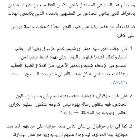
وسيتمِّم هذا الدور في المستقبل خلال الضيق العظيم،‏ حين يفرز المشبهين
بالخراف الذين ينالون الخلاص عن المشبهين بالجداء الذين يكابدون الهلاك.‏
فماذا نتعلَّم من هذه الرؤيا على ضوء الفهم المعدَّل؟‏ هنالك خمسة دروس
على الاقل:‏
في الوقت الذي سبق دمار اورشليم،‏ خدم حزقيال رقيبا الى جانب
ارميا،‏ وكذلك اشعيا قبلهما.‏ واليوم،‏ يعيِّن يهوه فريقا صغيرا من
الممسوحين لإطعام شعبه وتحذير الآخرين قبل اندلاع الضيق العظيم.‏
وهذا التحذير ينادي به كل شعب اللّٰه،‏ اي خدم بيت المسيح.‏ —‏
مت
٢٤:‏٤٥-‏٤٧
‏.‏
على غرار حزقيال،‏ لا يشارك شعب يهوه اليوم في وسم مَن ينالون
الخلاص.‏ فهم ينقلون رسالة يهوه ليس إلا.‏ وهم يتمِّمون عملهم الكرازي
العالمي بتوجيه من الملائكة.‏ —‏
رؤ ١٤:‏٦
‏.‏
كما في ايام حزقيال،‏ لن ينال الناس سمة حرفية على جباههم،‏ انما سمة
مجازية.‏ وما المطلوب لينالوها؟‏ عليهم ان يتجاوبوا مع عمل البشارة،‏