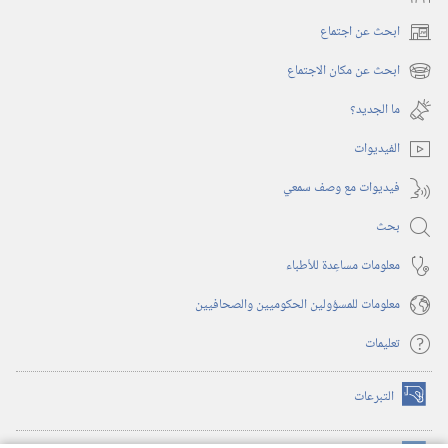
ابحث عن اجتماع
(يفتح
نافذة
ابحث عن مكان الاجتماع
(يفتح
جديدة)
نافذة
ما الجديد؟‏
جديدة)
الفيديوات
فيديوات مع وصف سمعي
بحث
معلومات مساعِدة للأطباء
معلومات للمسؤولين الحكوميين والصحافيين
تعليمات
التبرعات
(يفتح
نافذة