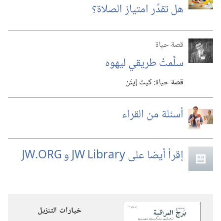
هل تقدِّر امتياز الصلاة؟‏
قصة حياة
سلَّمتُ طريقي ليهوه
قصة حياة:‏ كيث إيتُن
أسئلة من القراء
إقرأ أيضا على JW Library و JW.‎ORG
خيارات التنزيل