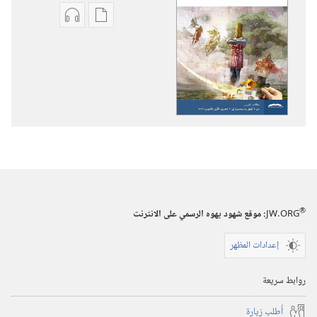
خيارات
خيارات
تنزيل
تنزيل
الاصدارات
التسجيلات
برج
السمعية
المراقبة
برج
(‏الطبعة
المراقبة
الدراسية)‏
(‏الطبعة
‏‎تموز/
الدراسية)‏
يوليو‏
‏‎تموز/
يوليو‏
®
JW.ORG
:‏ موقع شهود يهوه الرسمي على الانترنت
إعدادات المظهر
روابط سريعة
أُطلب زيارة