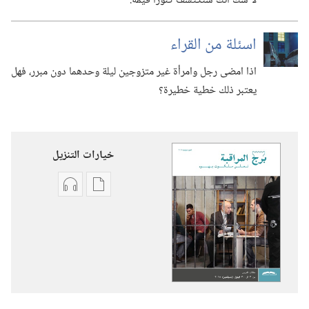
لا شك أنك ستكتشف كنوزا قيِّمة.‏
اسئلة من القراء
اذا امضى رجل وامرأة غير متزوجين ليلة وحدهما دون مبرر،‏ فهل
يعتبر ذلك خطية خطيرة؟‏
خيارات التنزيل
خيارات
خيارات
تنزيل
تنزيل
الاصدارات
التسجيلات
برج
السمعية
المراقبة
برج
(‏الطبعة
المراقبة
الدراسية)‏
(‏الطبعة