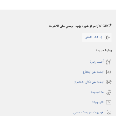
‏‎تموز/
الدراسية)‏
يوليو‏
‏‎تموز/
يوليو‏
®
JW.ORG
:‏ موقع شهود يهوه الرسمي على الانترنت
إعدادات المظهر
روابط سريعة
أُطلب زيارة
ابحث عن اجتماع
(يفتح
نافذة
ابحث عن مكان الاجتماع
(يفتح
جديدة)
نافذة
ما الجديد؟‏
جديدة)
الفيديوات
فيديوات مع وصف سمعي