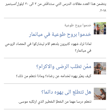
يتضمن هذا العدد مقالات الدرس التي ستناقَش من ٣ الى ٣٠ ايلول/‏سبتمبر
٢٠١٨.‏
خدموا بروح طوعية
خدموا بروح طوعية في ميانمار
لماذا ترك شهود كثيرون بلدهم الام ليشاركوا في الحصاد الروحي
في ميانمار؟‏
ممَّن تطلب الرضى والاكرام؟‏
كيف يعبِّر يهوه لخدامه عن رضاه؟‏ وماذا نتعلم من ذلك؟‏
هل تتطلع الى يهوه دائما؟‏
نتعلم درسا مهما من الخطإ الخطير الذي ارتكبه موسى.‏