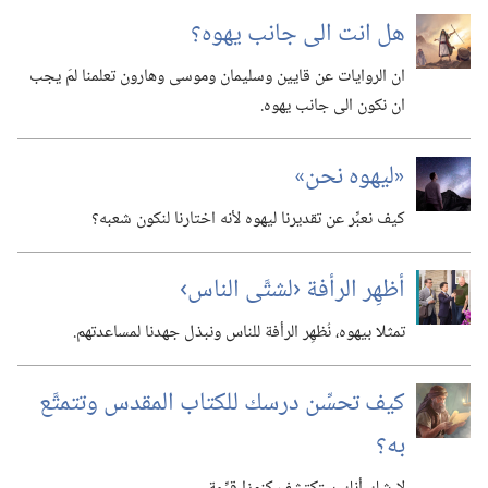
هل انت الى جانب يهوه؟‏
ان الروايات عن قايين وسليمان وموسى وهارون تعلمنا لمَ يجب
ان نكون الى جانب يهوه.‏
‏«ليهوه نحن»‏
كيف نعبِّر عن تقديرنا ليهوه لأنه اختارنا لنكون شعبه؟‏
أظهِر الرأفة ‹لشتَّى الناس›‏
تمثلا بيهوه،‏ نُظهِر الرأفة للناس ونبذل جهدنا لمساعدتهم.‏
كيف تحسِّن درسك للكتاب المقدس وتتمتَّع
به؟‏