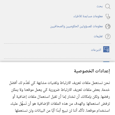
بحث
معلومات مساعِدة للأطباء
معلومات للمسؤولين الحكوميين والصحافيين
تعليمات
التبرعات
(يفتح
نافذة
جديدة)
مكتبة برج المراقبة الالكترونية
™
(يفتح
إعدادات الخصوصية
نافذة
JW Hub
جديدة)
(يفتح
نحن نستعمل ملفات تعريف الارتباط وتقنيات مشابهة كي نُقدِّم لك أفضل
نافذة
®
خدمة. بعض ملفات تعريف الارتباط ضرورية كي يعمل موقعنا ولا يمكن
تطبيق
JW Library
جديدة)
رفضها. ولكن بإمكانك أن تختار إما أن تقبل استعمال ملفات إضافية أو
مكتبة برج المراقبة
ترفض استعمالها. والهدف من هذه الملفات الإضافية هو أن نُسهِّل عليك
استخدام موقعنا. تأكَّد أننا لن نبيع أبدًا أيًّا من البيانات ولن نستعملها