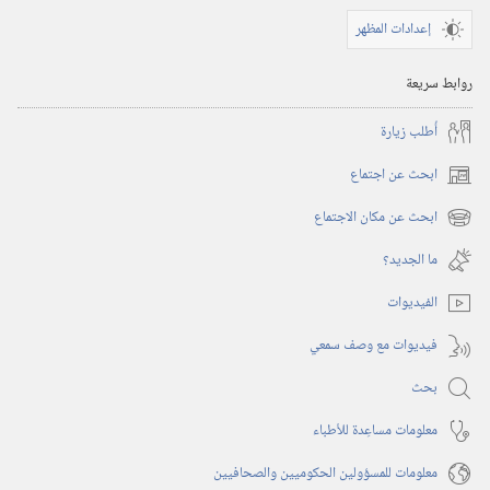
إعدادات المظهر
روابط سريعة
أُطلب زيارة
ابحث عن اجتماع
(يفتح
نافذة
ابحث عن مكان الاجتماع
(يفتح
جديدة)
نافذة
ما الجديد؟‏
جديدة)
الفيديوات
فيديوات مع وصف سمعي
بحث
معلومات مساعِدة للأطباء
معلومات للمسؤولين الحكوميين والصحافيين