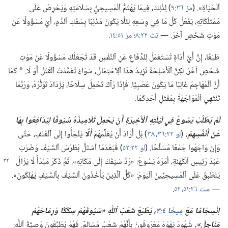
ٱلْحَيَاةِ».‏ (‏
مز ٣٦:‏٩
‏)‏ لِذٰلِكَ،‏ فِيمَا يَهْتَمُّ ٱلْمَسِيحِيُّ بِسَلَامَتِهِ وَيَحْرِصُ عَلَى
مُمْتَلَكَاتِهِ،‏ يَفْعَلُ كُلَّ مَا فِي وِسْعِهِ لِئَلَّا يَكُونَ مُذْنِبًا بِسَفْكِ ٱلدَّمِ،‏ أَيْ مَسْؤُولًا عَنْ
مَوْتِ شَخْصٍ آخَرَ.‏ —‏
تث ٢٢:‏٨؛‏
مز ٥١:‏١٤
‏.‏
طَبْعًا،‏ إِنَّ أَيَّ أَدَاةٍ تُسْتَعْمَلُ لِلدِّفَاعِ عَنِ ٱلنَّفْسِ قَدْ تَجْعَلُكَ مَسْؤُولًا عَنْ مَوْتِ
شَخْصٍ آخَرَ.‏ لٰكِنَّ ٱلْأَسْلِحَةَ تَزِيدُ هٰذَا ٱلِٱحْتِمَالَ،‏ سَوَاءٌ تَعَمَّدْتَ ٱلْقَتْلَ أَوْ لَا.‏
كَمَا
a
أَنَّ ٱلْمُهَاجِمَ غَالِبًا مَا يَكُونُ عَصَبِيًّا.‏ فَإِذَا رَآكَ تَحْمِلُ سِلَاحًا،‏ يَزْدَادُ تَوَتُّرُهُ،‏ وَرُبَّمَا
تَنْتَهِي ٱلْمُوَاجَهَةُ بِمَقْتَلِ أَحَدِكُمَا.‏
لَمْ يَطْلُبْ يَسُوعُ فِي لَيْلَتِهِ ٱلْأَخِيرَةِ أَنْ يَحْمِلَ تَلَامِيذُهُ سُيُوفًا لِيُدَافِعُوا بِهَا
عَنْ أَنْفُسِهِمْ.‏
(‏
لو ٢٢:‏٣٦،‏
٣٨
‏)‏ بَلْ أَرَادَ أَنْ يُعَلِّمَهُمْ
أَلَّا
يَلْجَأُوا إِلَى ٱلْعُنْفِ،‏ حَتَّى
وَإِنْ وَاجَهُوا جَمْعًا مُسَلَّحًا.‏ (‏
لو ٢٢:‏٥٢
‏)‏ فَبَعْدَمَا ٱسْتَلَّ بُطْرُسُ ٱلسَّيْفَ وَضَرَبَ
عَبْدَ رَئِيسِ ٱلْكَهَنَةِ،‏ أَمَرَهُ يَسُوعُ:‏ «رُدَّ سَيْفَكَ إِلَى
مَكَانِهِ».‏ ثُمَّ ذَكَرَ مَبْدَأً لَا يَزَالُ
يَنْطَبِقُ عَلَى ٱلْمَسِيحِيِّينَ ٱلْيَوْمَ:‏ «كُلُّ ٱلَّذِينَ يَأْخُذُونَ ٱلسَّيْفَ بِٱلسَّيْفِ يَهْلِكُونَ».‏
—‏
مت ٢٦:‏٥١،‏ ٥٢
‏.‏
اِنْسِجَامًا مَعَ
مِيخَا ٤:‏٣
‏،‏ يَطْبَعُ شَعْبُ ٱللّٰهِ «سُيُوفَهُمْ سِكَكًا وَرِمَاحَهُمْ
مَنَاجِلَ».‏
شُهُودُ يَهْوَهَ مَعْرُوفُونَ بِأَنَّهُمْ شَعْبٌ مُسَالِمٌ.‏ فَهُمْ يُطَبِّقُونَ وَصِيَّةَ ٱللّٰهِ:‏