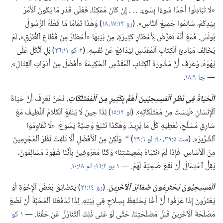
«لَا تُبَادِلُوا أَحَدًا سُوءًا بِسُوءٍ.‏ .‏ .‏ .‏ إِنْ كَانَ مُمْكِنًا،‏ فَعَلَى قَدْرِ مَا يَكُونُ ٱلْأَمْرُ
بِيَدِكُمْ،‏ سَالِمُوا جَمِيعَ ٱلنَّاسِ».‏ (‏
رو ١٢:‏١٧،‏ ١٨
‏)‏ وَهٰذَا تَمَامًا مَا فَعَلَهُ ٱلرَّسُولُ
بُولُسُ.‏ فَمَعَ أَنَّهُ تَعَرَّضَ لِأَخْطَارٍ كَثِيرَةٍ،‏ مِنْ بَيْنِهَا «أَخْطَارٌ مِنْ قُطَّاعِ ٱلطُّرُقِ»،‏ لَمْ
يُخَالِفْ مَبَادِئَ ٱلْكِتَابِ ٱلْمُقَدَّسِ لِيُدَافِعَ عَنْ نَفْسِهِ.‏ (‏
٢ كو ١١:‏٢٦
‏)‏ بَلِ ٱتَّكَلَ عَلَى
يَهْوَهَ،‏ وَعَرَفَ أَنَّ مَشُورَةَ ٱلْكِتَابِ ٱلْمُقَدَّسِ ٱلْحَكِيمَةَ «أَفْضَلُ مِنْ أَدَوَاتِ ٱلْقِتَالِ».‏
—‏
جا ٩:‏١٨
‏.‏
اَلْحَيَاةُ فِي نَظَرِ ٱلْمَسِيحِيِّينَ أَهَمُّ بِكَثِيرٍ مِنَ ٱلْمُمْتَلَكَاتِ.‏
نَحْنُ نَعْرِفُ أَنَّ حَيَاةَ
ٱلْإِنْسَانِ ‹لَيْسَتْ مِنْ مُمْتَلَكَاتِهِ›.‏ (‏
لو ١٢:‏١٥
‏)‏ لِذَا حِينَ لَا يَنْفَعُ ٱلْكَلَامُ ٱللَّطِيفُ مَعَ
سَارِقٍ مُسَلَّحٍ،‏ نُعْطِيهِ كُلَّ مَا يُرِيدُ.‏ وَهٰكَذَا نَتْبَعُ وَصِيَّةَ يَسُوعَ:‏ «لَا تُقَاوِمُوا
ٱلشِّرِّيرَ».‏ (‏
مت ٥:‏٣٩،‏ ٤٠؛‏
لو ٦:‏٢٩
‏)‏
وَلٰكِنْ مِنَ ٱلْأَفْضَلِ أَلَّا نَلْفِتَ نَظَرَ ٱلْمُجْرِمِينَ
b
مِنَ ٱلْأَسَاسِ.‏ فَإِذَا لَمْ ‹نَتَبَاهَ بِمَعِيشَتِنَا› وَكُنَّا مَعْرُوفِينَ بِأَنَّنَا شُهُودٌ مُسَالِمُونَ،‏
يَقِلُّ ٱحْتِمَالُ أَنْ نَقَعَ ضَحِيَّةً لَهُمْ.‏ —‏
١ يو ٢:‏١٦؛‏
ام ١٨:‏١٠
‏.‏
اَلْمَسِيحِيُّونَ يَحْتَرِمُونَ ضَمَائِرَ ٱلْآخَرِينَ
‏.‏
(‏
رو ١٤:‏٢١
‏)‏ يَتَضَايَقُ بَعْضُ ٱلْإِخْوَةِ أَوْ
يُعْثَرُونَ إِذَا عَرَفُوا أَنَّ أَخًا يَحْتَفِظُ بِسِلَاحٍ فِي بَيْتِهِ.‏ لِذَا تَدْفَعُنَا ٱلْمَحَبَّةُ أَنْ نَضَعَ
مَصْلَحَةَ ٱلْآخَرِينَ قَبْلَ مَصْلَحَتِنَا،‏ حَتَّى لَوْ عَنَى ذٰلِكَ ٱلتَّنَازُلَ عَنْ حَقِّنَا.‏ —‏
١ كو