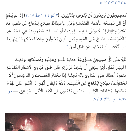
١٠:‏٣٢،‏ ٣٣؛‏
١٣:‏٤،‏ ٥
‏.‏
اَلْمَسِيحِيُّونَ يُرِيدُونَ أَنْ يَكُونُوا مِثَالِيِّينَ.‏
(‏
٢ كو ٤:‏٢؛‏
١ بط ٥:‏٢،‏ ٣
‏)‏ إِذَا لَمْ يُصْغِ
أَخٌ إِلَى نَصِيحَةِ ٱلْأَسْفَارِ ٱلْمُقَدَّسَةِ وَقَرَّرَ ٱلِٱحْتِفَاظَ بِسِلَاحٍ لِلدِّفَاعِ عَنْ نَفْسِهِ،‏ فَلَا
يُعْتَبَرُ مِثَالِيًّا.‏ لِذَا لَا تُوكَلُ إِلَيْهِ مَسْؤُولِيَّاتٌ أَوْ تَعْيِينَاتٌ خُصُوصِيَّةٌ فِي ٱلْجَمَاعَةِ.‏
وَٱلْأَمْرُ نَفْسُهُ يَنْطَبِقُ عَلَى ٱلْمَسِيحِيِّينَ ٱلَّذِينَ يَحْمِلُونَ سِلَاحًا بِحُكْمِ عَمَلِهِمْ.‏ لِذَا
مِنَ ٱلْأَفْضَلِ أَنْ يَبْحَثُوا عَنْ عَمَلٍ آخَرَ.‏
c
تَقَعُ عَلَى كُلِّ مَسِيحِيٍّ مَسْؤُولِيَّةُ حِمَايَةِ نَفْسِهِ وَعَائِلَتِهِ وَمُمْتَلَكَاتِهِ،‏ وَكَذٰلِكَ
ٱخْتِيَارِ عَمَلِهِ.‏ لٰكِنْ يَنْبَغِي أَنْ يَتَّخِذَ قَرَارَاتِهِ عَلَى ضَوْءِ مَبَادِئِ ٱلْأَسْفَارِ ٱلْمُقَدَّسَةِ.‏
فَيَهْوَهُ أَعْطَانَا هٰذِهِ ٱلْمَبَادِئَ لِأَنَّهُ يُحِبُّنَا.‏ لِذَا يَخْتَارُ ٱلْمَسِيحِيُّونَ ٱلنَّاضِجُونَ
أَلَّا
يَحْتَفِظُوا بِسِلَاحٍ لِلدِّفَاعِ عَنْ أَنْفُسِهِمْ.‏
وَهُمْ وَاثِقُونَ أَنَّهُمْ إِذَا ٱتَّكَلُوا عَلَى يَهْوَهَ
وَطَبَّقُوا إِرْشَادَاتِ ٱلْكِتَابِ ٱلْمُقَدَّسِ،‏ يَنْعَمُونَ إِلَى ٱلْأَبَدِ بِٱلْأَمْنِ ٱلْحَقِيقِيِّ.‏ —‏
مز
٩٧:‏١٠؛‏
ام ١:‏٣٣؛‏
٢:‏٦،‏ ٧
‏.‏