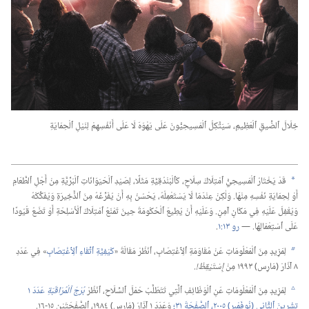
خِلَالَ ٱلضِّيقِ ٱلْعَظِيمِ،‏ سَيَتَّكِلُ ٱلْمَسِيحِيُّونَ عَلَى يَهْوَهَ لَا عَلَى أَنْفُسِهِمْ لِنَيْلِ ٱلْحِمَايَةِ
قَدْ يَخْتَارُ ٱلْمَسِيحِيُّ ٱمْتِلَاكَ سِلَاحٍ،‏ كَٱلْبُنْدُقِيَّةِ مَثَلًا،‏ لِصَيْدِ ٱلْحَيَوَانَاتِ ٱلْبَرِّيَّةِ مِنْ أَجْلِ ٱلطَّعَامِ
a
أَوْ لِحِمَايَةِ نَفْسِهِ مِنْهَا.‏ وَلٰكِنْ عِنْدَمَا لَا يَسْتَعْمِلُهُ،‏ يَحْسُنُ بِهِ أَنْ يُفَرِّغَهُ مِنَ ٱلذَّخِيرَةِ وَيُفَكِّكَهُ
وَيُقْفِلَ عَلَيْهِ فِي مَكَانٍ آمِنٍ.‏ وَعَلَيْهِ أَنْ يُطِيعَ ٱلْحُكُومَةَ حِينَ تَمْنَعُ ٱمْتِلَاكَ ٱلْأَسْلِحَةِ أَوْ تَضَعُ قُيُودًا
عَلَى ٱسْتِعْمَالِهَا.‏ —‏
رو ١٣:‏١
‏.‏
لِمَزِيدٍ مِنَ ٱلْمَعْلُومَاتِ عَنْ مُقَاوَمَةِ ٱلِٱغْتِصَابِ،‏ ٱنْظُرْ مَقَالَةَ «‏
كَيْفِيَّةِ ٱتِّقَاءِ ٱلِٱغْتِصَابِ
‏» فِي عَدَدِ
b
٨ آذَارَ (‏مَارِس)‏ ١٩٩٣ مِنْ
إِسْتَيْقِظْ!‏.‏
لِمَزِيدٍ مِنَ ٱلْمَعْلُومَاتِ عَنِ ٱلْوَظَائِفِ ٱلَّتِي تَتَطَلَّبُ حَمْلَ ٱلسِّلَاحِ،‏ ٱنْظُرْ
بُرْجَ ٱلْمُرَاقَبَةِ
عَدَدَ ١
c
تِشْرِينَ ٱلثَّانِي (‏نُوفَمْبِر)‏ ٢٠٠٥،‏ ٱلصَّفْحَةَ ٣١؛‏
وَعَدَدَ ١ آذَارَ (‏مَارِس)‏ ١٩٨٤،‏ ٱلصَّفْحَتَيْنِ ١٥-‏١٦.‏