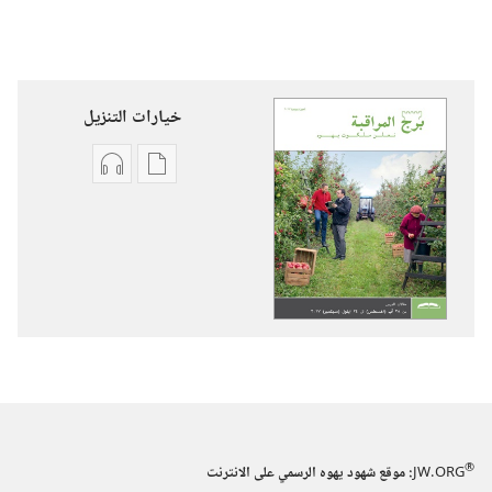
خيارات التنزيل
خيارات
خيارات
تنزيل
تنزيل
الاصدارات
التسجيلات
برج
السمعية
المراقبة
برج
(‏الطبعة
المراقبة
الدراسية)‏
(‏الطبعة
‏‎تموز/
الدراسية)‏
يوليو‏
‏‎تموز/
يوليو‏
®
JW.ORG
:‏ موقع شهود يهوه الرسمي على الانترنت