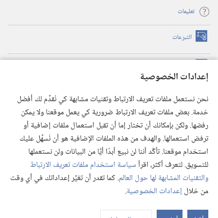
تعليمات
التبرعات
(يفتح
نافذة
جديدة)
مكتبة برج المراقبة الالكترونية
™
(يفتح
إعدادات الخصوصية
نافذة
JW Hub
جديدة)
(يفتح
نحن نستعمل ملفات تعريف الارتباط وتقنيات مشابهة كي نُقدِّم لك أفضل
نافذة
®
خدمة. بعض ملفات تعريف الارتباط ضرورية كي يعمل موقعنا ولا يمكن
تطبيق
JW Library
جديدة)
رفضها. ولكن بإمكانك أن تختار إما أن تقبل استعمال ملفات إضافية أو
مكتبة برج المراقبة
ترفض استعمالها. والهدف من هذه الملفات الإضافية هو أن نُسهِّل عليك
استخدام موقعنا. تأكَّد أننا لن نبيع أبدًا أيًّا من البيانات ولن نستعملها
للتسويق. لتعرف أكثر، اقرأ
سياسة استخدام ملفات تعريف الارتباط
والتقنيات المشابهة لها حول العالم
. كما تقدر أن تغيِّر إعداداتك في أي وقت
Copyright
© 2026 .Watch Tower Bible and Tract Society of Pennsylvania
من خلال
إعدادات الخصوصية
.
عر
شروط الاستخدام
|
سياسة الخصوصية
|
إعدادات الخصوصية
الم