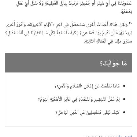
عُضْوِيَّتَنَا فِي أَيِّ هَيْئَةٍ أَوْ جَمْعِيَّةٍ تَرْتَبِطُ بِبَابِلَ ٱلْعَظِيمَةِ وَلَا نَقْبَلَ أَيَّ عَمَلٍ
يَدْعَمُهَا.‏
٢٠
وَلٰكِنْ،‏ هُنَاكَ أَحْدَاثٌ أُخْرَى سَتَحْصُلُ فِي آخِرِ «ٱلْأَيَّامِ ٱلْأَخِيرَةِ»،‏ وَأُمُورٌ أُخْرَى
يُرِيدُ يَهْوَهُ أَنْ نَقُومَ بِهَا.‏ فَمَا هِيَ؟‏ وَكَيْفَ نَسْتَعِدُّ لِكُلِّ مَا يَنْتَظِرُنَا فِي ٱلْمُسْتَقْبَلِ؟‏
سَنَرَى ذٰلِكَ فِي ٱلْمَقَالَةِ ٱلتَّالِيَةِ.‏
مَا جَوَابُكَ؟‏
مَاذَا تَعَلَّمْتَ عَنْ إِعْلَانِ ‹ٱلسَّلَامِ وَٱلْأَمْنِ›؟‏
لِمَ عَمَلُ ٱلتَّبْشِيرِ وَٱلتَّلْمَذَةِ فِي غَايَةِ ٱلْأَهَمِّيَّةِ ٱلْيَوْمَ؟‏
كَيْفَ نَبْقَى مُنْفَصِلِينَ عَنِ ٱلدِّينِ ٱلْبَاطِلِ؟‏