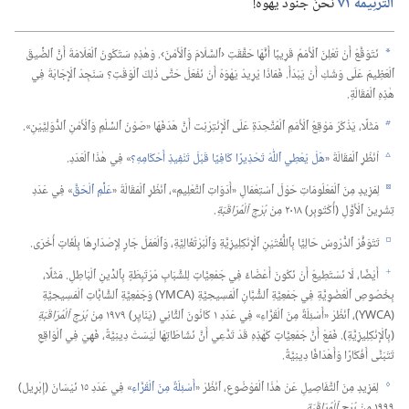
اَلتَّرْنِيمَةُ ٧١
نَحْنُ جُنُودُ يَهْوَهَ!‏
نَتَوَقَّعُ أَنْ تُعْلِنَ ٱلْأُمَمُ قَرِيبًا أَنَّهَا حَقَّقَتِ ‹ٱلسَّلَامَ وَٱلْأَمْنَ›.‏ وَهٰذِهِ سَتَكُونُ ٱلْعَلَامَةَ أَنَّ ٱلضِّيقَ
a
ٱلْعَظِيمَ عَلَى وَشْكِ أَنْ يَبْدَأَ.‏ فَمَاذَا يُرِيدُ يَهْوَهُ أَنْ نَفْعَلَ حَتَّى ذٰلِكَ ٱلْوَقْتِ؟‏ سَنَجِدُ ٱلْإِجَابَةَ فِي
هٰذِهِ ٱلْمَقَالَةِ.‏
مَثَلًا،‏ يَذْكُرُ مَوْقِعُ ٱلْأُمَمِ ٱلْمُتَّحِدَةِ عَلَى ٱلْإِنْتِرْنِت أَنَّ هَدَفَهَا «صَوْنُ ٱلسِّلْمِ وَٱلْأَمْنِ ٱلدُّوَلِيَّيْنِ».‏
b
اُنْظُرِ ٱلْمَقَالَةَ «‏
هَلْ يُعْطِي ٱللّٰهُ تَحْذِيرًا كَافِيًا قَبْلَ تَنْفِيذِ أَحْكَامِهِ؟‏
‏» فِي هٰذَا ٱلْعَدَدِ.‏
c
لِمَزِيدٍ مِنَ ٱلْمَعْلُومَاتِ حَوْلَ ٱسْتِعْمَالِ «أَدَوَاتِ ٱلتَّعْلِيمِ»،‏ ٱنْظُرِ ٱلْمَقَالَةَ «‏
عَلِّمِ ٱلْحَقَّ
‏» فِي عَدَدِ
d
تِشْرِينَ ٱلْأَوَّلِ (‏أُكْتُوبِر)‏ ٢٠١٨ مِنْ
بُرْجِ ٱلْمُرَاقَبَةِ.‏
تَتَوَفَّرُ ٱلدُّرُوسُ حَالِيًّا بِٱللُّغَتَيْنِ ٱلْإِنْكِلِيزِيَّةِ وَٱلْبُرْتُغَالِيَّةِ،‏ وَٱلْعَمَلُ جَارٍ لِإِصْدَارِهَا بِلُغَاتٍ أُخْرَى.‏
e
أَيْضًا،‏ لَا نَسْتَطِيعُ أَنْ نَكُونَ أَعْضَاءً فِي جَمْعِيَّاتٍ لِلشَّبَابِ مُرْتَبِطَةٍ بِٱلدِّينِ ٱلْبَاطِلِ.‏ مَثَلًا،‏
f
بِخُصُوصِ ٱلْعُضْوِيَّةِ فِي جَمْعِيَّةِ ٱلشُّبَّانِ ٱلْمَسِيحِيَّةِ (‏YMCA)‏ وَجَمْعِيَّةِ ٱلشَّابَّاتِ ٱلْمَسِيحِيَّةِ
(‏YWCA)‏،‏ ٱنْظُرْ «أَسْئِلَةٌ مِنَ ٱلْقُرَّاءِ» فِي عَدَدِ ١ كَانُونَ ٱلثَّانِي (‏يَنَايِر)‏ ١٩٧٩ مِنْ
بُرْجِ ٱلْمُرَاقَبَةِ
(‏بِٱلْإِنْكِلِيزِيَّةِ)‏.‏ فَمَعْ أَنَّ جَمْعِيَّاتٍ كَهٰذِهِ قَدْ تَدَّعِي أَنَّ نَشَاطَاتِهَا لَيْسَتْ دِينِيَّةً،‏ فَهِيَ فِي ٱلْوَاقِعِ
تَتَبَنَّى أَفْكَارًا وَأَهْدَافًا دِينِيَّةً.‏
لِمَزِيدٍ مِنَ ٱلتَّفَاصِيلِ عَنْ هٰذَا ٱلْمَوْضُوعِ،‏ ٱنْظُرْ «‏
أَسْئِلَةٌ مِنَ ٱلْقُرَّاءِ
‏» فِي عَدَدِ ١٥ نَيْسَانَ (‏إِبْرِيل)‏
g
١٩٩٩ مِنْ
بُرْجِ ٱلْمُرَاقَبَةِ.‏