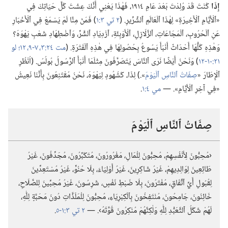
إِذَا
كُنْتَ قَدْ وُلِدْتَ بَعْدَ عَامِ ١٩١٤،‏ فَهٰذَا يَعْنِي أَنَّكَ عِشْتَ كُلَّ حَيَاتِكَ فِي
«ٱلْأَيَّامِ ٱلْأَخِيرَةِ» لِهٰذَا ٱلْعَالَمِ ٱلشِّرِّيرِ.‏ (‏
٢ تي ٣:‏١
‏)‏ فَمَنْ مِنَّا لَمْ يَسْمَعْ فِي ٱلْأَخْبَارِ
عَنِ ٱلْحُرُوبِ،‏ ٱلْمَجَاعَاتِ،‏ ٱلزَّلَازِلِ،‏ ٱلْأَوْبِئَةِ،‏ ٱزْدِيَادِ ٱلشَّرِّ،‏ وَٱضْطِهَادِ شَعْبِ يَهْوَهَ؟‏
وَهٰذِهِ كُلُّهَا أَحْدَاثٌ أَنْبَأَ يَسُوعُ بِحُصُولِهَا فِي هٰذِهِ ٱلْفَتْرَةِ.‏ (‏
مت ٢٤:‏٣،‏
٧-‏٩،‏
١٢؛‏
لو
٢١:‏١٠-‏١٢
‏)‏ وَنَحْنُ أَيْضًا نَرَى ٱلنَّاسَ يَتَصَرَّفُونَ مِثْلَمَا أَنْبَأَ ٱلرَّسُولُ بُولُسُ.‏ (‏اُنْظُرِ
ٱلْإِطَارَ «‏
صِفَاتُ ٱلنَّاسِ ٱلْيَوْمَ
‏».‏)‏ لِذَا،‏ كَشُهُودٍ لِيَهْوَهَ،‏ نَحْنُ مُقْتَنِعُونَ بِأَنَّنَا نَعِيشُ
«فِي آخِرِ ٱلْأَيَّامِ».‏ —‏
مي ٤:‏١
‏.‏
صِفَاتُ ٱلنَّاسِ ٱلْيَوْمَ
‏‹مُحِبُّونَ لِأَنْفُسِهِمْ،‏ مُحِبُّونَ لِلْمَالِ،‏ مَغْرُورُونَ،‏ مُتَكَبِّرُونَ،‏ مُجَدِّفُونَ،‏ غَيْرُ
طَائِعِينَ لِوَالِدِيهِمْ،‏ غَيْرُ شَاكِرِينَ،‏ غَيْرُ أَوْلِيَاءَ،‏ بِلَا حُنُوٍّ،‏ غَيْرُ مُسْتَعِدِّينَ
لِقُبُولِ أَيِّ ٱتِّفَاقٍ،‏ مُفْتَرُونَ،‏ بِلَا ضَبْطِ نَفْسٍ،‏ شَرِسُونَ،‏ غَيْرُ مُحِبِّينَ لِلصَّلَاحِ،‏
خَائِنُونَ،‏ جَامِحُونَ،‏ مُنْتَفِخُونَ بِٱلْكِبْرِيَاءِ،‏ مُحِبُّونَ لِلْمَلَذَّاتِ دُونَ مَحَبَّةٍ لِلّٰهِ،‏
لَهُمْ شَكْلُ ٱلتَّعَبُّدِ لِلّٰهِ وَلٰكِنَّهُمْ مُنْكِرُونَ قُوَّتَهُ›.‏ —‏
٢ تي ٣:‏١-‏٥
‏.‏