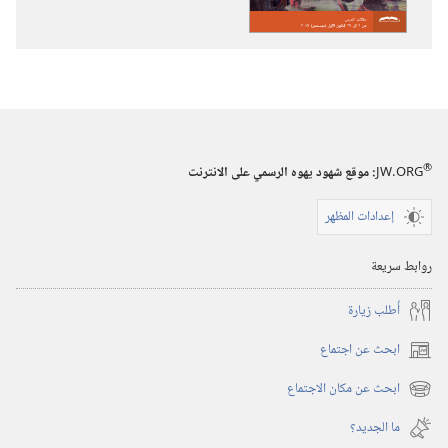
المراقبة
برج
(‏الطبعة
المراقبة
الدراسية)‏
(‏الطبعة
‏‎تشرين١/
الدراسية)‏
أكتوبر‏
‏‎تشرين١/
أكتوبر‏
®
JW.ORG
:‏ موقع شهود يهوه الرسمي على الانترنت
إعدادات المظهر
روابط سريعة
أُطلب زيارة
ابحث عن اجتماع
(يفتح
نافذة
ابحث عن مكان الاجتماع
(يفتح
جديدة)
نافذة
ما الجديد؟‏
جديدة)