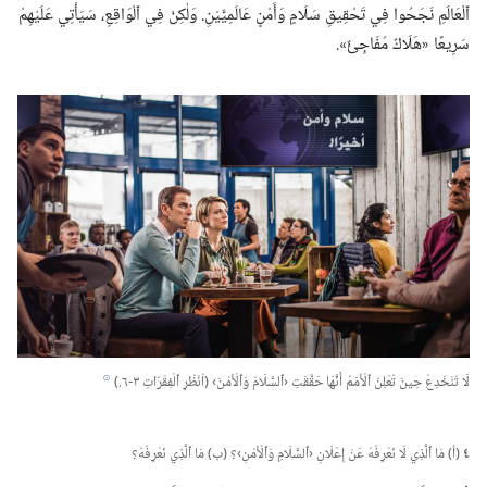
ٱلْعَالَمِ نَجَحُوا فِي تَحْقِيقِ سَلَامٍ وَأَمْنٍ عَالَمِيَّيْنِ.‏ وَلٰكِنْ فِي ٱلْوَاقِعِ،‏ سَيَأْتِي عَلَيْهِمْ
سَرِيعًا «هَلَاكٌ مُفَاجِئٌ».‏
لَا تَنْخَدِعْ حِينَ تُعْلِنُ ٱلْأُمَمُ أَنَّهَا حَقَّقَتِ ‹ٱلسَّلَامَ وَٱلْأَمْنَ› (‏اُنْظُرِ ٱلْفِقْرَاتِ ٣-‏٦.‏)‏
h
٤
(‏أ)‏ مَا ٱلَّذِي لَا نَعْرِفُهُ عَنْ إِعْلَانِ ‹ٱلسَّلَامِ وَٱلْأَمْنِ›؟‏ (‏ب)‏ مَا ٱلَّذِي نَعْرِفُهُ؟‏