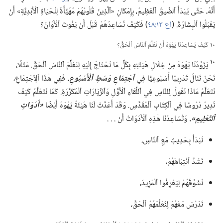
أَنَّهُ،‏ حَتَّى يَبْدَأَ ٱلضِّيقُ ٱلْعَظِيمُ،‏ بِإِمْكَانِ «ٱلَّذِينَ قُلُوبُهُمْ مُهَيَّأَةٌ لِلْحَيَاةِ ٱلْأَبَدِيَّةِ» أَنْ
يَقْبَلُوا ٱلْبِشَارَةَ.‏ (‏
اع ١٣:‏٤٨
‏)‏ فَكَيْفَ نُسَاعِدُهُمْ قَبْلَ أَنْ يَفُوتَ ٱلْأَوَانُ؟‏
١٠
كَيْفَ يُسَاعِدُنَا يَهْوَهُ أَنْ نُعَلِّمَ ٱلنَّاسَ ٱلْحَقَّ؟‏
١٠
يُزَوِّدُنَا يَهْوَهُ مِنْ خِلَالِ هَيْئَتِهِ بِكُلِّ مَا نَحْتَاجُ إِلَيْهِ لِنُعَلِّمَ ٱلنَّاسَ ٱلْحَقَّ.‏ مَثَلًا،‏
نَحْنُ نَنَالُ تَدْرِيبًا أُسْبُوعِيًّا فِي
ٱجْتِمَاعِ وَسَطِ ٱلْأُسْبُوعِ.‏
فَفِي هٰذَا ٱلِٱجْتِمَاعِ،‏
نَتَعَلَّمُ مَاذَا نَقُولُ لِلنَّاسِ فِي ٱللِّقَاءِ ٱلْأَوَّلِ وَٱلزِّيَارَاتِ ٱلْمُكَرَّرَةِ.‏ كَمَا نَتَعَلَّمُ كَيْفَ
نُدِيرُ دُرُوسًا فِي ٱلْكِتَابِ ٱلْمُقَدَّسِ.‏ وَقَدْ أَعَدَّتْ لَنَا هَيْئَةُ يَهْوَهَ أَيْضًا
‏«أَدَوَاتِ
ٱلتَّعْلِيمِ».‏
وَتُسَاعِدُنَا هٰذِهِ ٱلْأَدَوَاتُ أَنْ .‏ .‏ .‏
نَبْدَأَ بِحَدِيثٍ مَعِ ٱلنَّاسِ،‏
نَشُدَّ ٱنْتِبَاهَهُمْ،‏
نُشَوِّقَهُمْ لِيَعْرِفُوا ٱلْمَزِيدَ،‏
نَدْرُسَ مَعْهُمْ لِنُعَلِّمَهُمُ ٱلْحَقَّ،‏