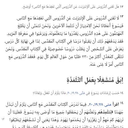
١٣
هَلْ تُغْنِي ٱلدُّرُوسُ عَلَى ٱلْإِنْتِرْنِت عَنِ ٱلدُّرُوسِ ٱلَّتِي نَعْقِدُهَا مَعِ ٱلنَّاسِ؟‏ أَوْضِحْ.‏
١٣
لَا تُغْنِي ٱلدُّرُوسُ عَلَى ٱلْإِنْتِرْنِت عَنِ ٱلدُّرُوسِ ٱلَّتِي نَعْقِدُهَا مَعِ ٱلنَّاسِ.‏
فَيَسُوعُ أَعْطَانَا نَحْنُ ٱلِٱمْتِيَازَ أَنْ نُتَلْمِذَ ٱلْآخَرِينَ.‏ وَنَحْنُ نَتَمَنَّى أَنْ يَطَّلِعَ
ٱلْمُهْتَمُّونَ عَلَى هٰذِهِ ٱلدُّرُوسِ،‏ يُقَدِّرُوا مَا يَتَعَلَّمُونَهُ،‏ وَيَرْغَبُوا فِي مَعْرِفَةِ ٱلْمَزِيدِ.‏
فَقَدْ يَدْفَعُهُمْ ذٰلِكَ أَنْ يَقْبَلُوا دَرْسًا فِي ٱلْكِتَابِ ٱلْمُقَدَّسِ.‏ لِذَا فِي نِهَايَةِ كُلِّ دَرْسٍ،‏
يُعْرَضُ عَلَى ٱلشَّخْصِ أَنْ يَطْلُبَ دُرُوسًا خُصُوصِيَّةً فِي ٱلْكِتَابِ ٱلْمُقَدَّسِ.‏ وَنَحْنُ
نَتَلَقَّى كَمُعَدَّلٍ أَكْثَرَ مِنْ ٢٣٠ طَلَبًا مِنْ حَوْلِ ٱلْعَالَمِ كُلَّ يَوْمٍ.‏ فَعَقْدُ ٱلدُّرُوسِ مَعِ
ٱلنَّاسِ أَمْرٌ لَا غِنَى عَنْهُ.‏
اِبْقَ مُنْشَغِلًا بِعَمَلِ ٱلتَّلْمَذَةِ
١٤
حَسَبَ إِرْشَادَاتِ يَسُوعَ فِي
مَتَّى ٢٨:‏١٩،‏ ٢٠
‏،‏ مَاذَا يَلْزَمُ أَنْ نَفْعَلَ،‏ وَلِمَاذَا؟‏
١٤
اقرأ
متى ٢٨:‏١٩،‏ ٢٠
‏.‏
فِيمَا نَدْرُسُ ٱلْكِتَابَ ٱلْمُقَدَّسَ مَعِ ٱلنَّاسِ،‏ يَلْزَمُ أَنْ نَبْذُلَ
جُهْدَنَا
‏‹لِنُتَلْمِذَهُمْ
وَنُعَلِّمَهُمْ أَنْ يَحْفَظُوا جَمِيعَ مَا أَوْصَى بِهِ› يَسُوعُ.‏ فَعَلَيْنَا أَنْ
نُرِيَهُمْ كَمْ مُهِمٌّ أَنْ يُقَرِّرُوا أَنْ يَخْدُمُوا يَهْوَهَ.‏ وَهٰذَا
يَعْنِي أَنْ نُشَجِّعَهُمْ لِيُطَبِّقُوا
مَا يَتَعَلَّمُونَهُ،‏ يَنْذُرُوا حَيَاتَهُمْ لِيَهْوَهَ،‏ وَيَعْتَمِدُوا.‏ فَهٰذِهِ هِيَ ٱلطَّرِيقَةُ ٱلْوَحِيدَةُ