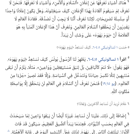
٤
هُنَاكَ أَشْيَاءُ نَعْرِفُهَا عَنْ إِعْلَانِ ‹ٱلسَّلَامِ وَٱلْأَمْنِ›،‏ وَأَشْيَاءُ لَا نَعْرِفُهَا.‏ فَنَحْنُ لَا
نَعْرِفُ لِمَ سَيَقُومُ ٱلْقَادَةُ بِهٰذَا ٱلْإِعْلَانِ،‏ كَيْفَ سَيُعْلِنُونَهُ،‏ وَهَلْ يَكُونُ إِعْلَانًا وَاحِدًا
أَوْ سِلْسِلَةَ تَصْرِيحَاتٍ.‏ لٰكِنَّنَا نَعْرِفُ أَنَّنَا لَا يَجِبُ أَنْ نُصَدِّقَهُ.‏ فَقَادَةُ ٱلْعَالَمِ لَا
يَقْدِرُونَ أَنْ يُحَقِّقُوا ٱلسَّلَامَ ٱلْعَالَمِيَّ.‏ وَنَعْرِفُ أَنَّ هٰذَا ٱلْإِعْلَانَ ٱلْمُنْبَأَ بِهِ هُوَ
ٱلْعَلَامَةُ أَنَّ «يَوْمَ يَهْوَهَ» عَلَى وَشْكِ أَنْ يَبْدَأَ.‏
٥
حَسَبَ
١ تَسَالُونِيكِي ٥:‏٤-‏٦
‏،‏ كَيْفَ نَسْتَعِدُّ ‹لِيَوْمِ يَهْوَهَ›؟‏
٥
اقرأ
١ تسالونيكي ٥:‏٤-‏٦
‏.‏
يُظْهِرُ لَنَا ٱلرَّسُولُ بُولُسُ كَيْفَ نَسْتَعِدُّ ‹لِيَوْمِ يَهْوَهَ›.‏
فَهُوَ يَقُولُ:‏ «لَا نَنَمْ كَٱلْبَاقِينَ،‏ بَلْ لِنَبْقَ مُسْتَيْقِظِينَ وَوَاعِينَ».‏ مَثَلًا،‏ يَلْزَمُ أَنْ نَبْقَى
مُنْتَبِهِينَ لِئَلَّا نَكْسِرَ حِيَادَنَا وَنَتَدَخَّلَ فِي ٱلسِّيَاسَةِ.‏ وَإِلَّا فَقَدْ نَصِيرُ «جُزْءًا مِنَ
ٱلْعَالَمِ».‏ (‏
يو ١٥:‏١٩
‏)‏ فَنَحْنُ نَعْرِفُ أَنَّ ٱلسَّلَامَ فِي ٱلْعَالَمِ لَنْ يَتَحَقَّقَ إِلَّا بِوَاسِطَةِ
مَلَكُوتِ ٱللّٰهِ.‏
٦
عَلَامَ نُرِيدُ أَنْ نُسَاعِدَ ٱلْآخَرِينَ،‏ وَلِمَاذَا؟‏
٦
إِضَافَةً إِلَى ذٰلِكَ،‏ عَلَيْنَا أَنْ نُسَاعِدَ غَيْرَنَا أَيْضًا أَنْ يَبْقَوْا وَاعِينَ لِمَا سَيَحْدُثُ
فِي ٱلْعَالَمِ بِحَسَبِ ٱلنُّبُوَّاتِ.‏ فَعِنْدَمَا يَبْدَأُ ٱلضِّيقُ ٱلْعَظِيمُ،‏ سَيَكُونُ قَدْ فَاتَ
ٱلْأَوَانُ لِيَلْتَفِتَ ٱلنَّاسُ إِلَى يَهْوَهَ.‏ لِذٰلِكَ عَمَلُ ٱلتَّبْشِيرِ ٱلْيَوْمَ فِي غَايَةِ ٱلْأَهَمِّيَّةِ.‏
c