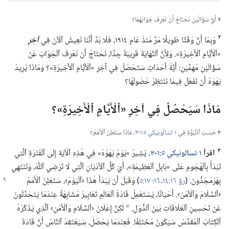
٢
أَيُّ سُؤَالَيْنِ نَحْتَاجُ أَنْ نَعْرِفَ جَوَابَهُمَا؟‏
٢
وَبِمَا أَنَّ وَقْتًا طَوِيلًا مَرَّ مُنْذُ عَامِ ١٩١٤،‏ فَلَا بُدَّ أَنَّنَا نَعِيشُ ٱلْآنَ فِي
آخِرِ
«ٱلْأَيَّامِ ٱلْأَخِيرَةِ».‏ وَلِأَنَّ ٱلنِّهَايَةَ قَرِيبَةٌ جِدًّا،‏ نَحْتَاجُ أَنْ نَعْرِفَ ٱلْجَوَابَ عَنْ
سُؤَالَيْنِ مُهِمَّيْنِ:‏ أَيَّةُ أَحْدَاثٍ سَتَحْصُلُ فِي آخِرِ «ٱلْأَيَّامِ ٱلْأَخِيرَةِ»؟‏ وَمَاذَا يُرِيدُ
يَهْوَهُ أَنْ نَفْعَلَ فِيمَا نَنْتَظِرُ حُصُولَهَا؟‏
مَاذَا سَيَحْصُلُ فِي آخِرِ «ٱلْأَيَّامِ ٱلْأَخِيرَةِ»؟‏
٣
حَسَبَ ٱلنُّبُوَّةِ فِي
١ تَسَالُونِيكِي ٥:‏١-‏٣
‏،‏ مَاذَا سَتُعْلِنُ ٱلْأُمَمُ؟‏
٣
اقرأ
١ تسالونيكي ٥:‏١-‏٣
‏.‏
يُشِيرُ «يَوْمُ يَهْوَهَ» فِي هٰذِهِ ٱلْآيَةِ إِلَى ٱلْفَتْرَةِ ٱلَّتِي
تَبْدَأُ بِٱلْهُجُومِ عَلَى «بَابِلَ ٱلْعَظِيمَةِ»،‏ أَيْ كُلِّ ٱلْأَدْيَانِ ٱلَّتِي لَا تُرْضِي ٱللّٰهَ،‏ وَتَنْتَهِي
بِهَرْمَجَدُّونَ.‏ (‏
رؤ ١٦:‏١٤،‏
١٦؛‏
١٧:‏٥
‏)‏ وَقَبْلَ أَنْ يَبْدَأَ
هٰذَا ‹ٱلْيَوْمُ›،‏ سَتُعْلِنُ ٱلْأُمَمُ
‹ٱلسَّلَامَ وَٱلْأَمْنَ›.‏ أَحْيَانًا،‏ يَسْتَعْمِلُ قَادَةُ ٱلْعَالَمِ تَعَابِيرَ مُشَابِهَةً عِنْدَمَا يَتَحَدَّثُونَ
عَنْ تَحْسِينِ ٱلْعَلَاقَاتِ بَيْنَ ٱلدُّوَلِ.‏
لٰكِنَّ إِعْلَانَ ‹ٱلسَّلَامِ وَٱلْأَمْنِ› ٱلَّذِي يَذْكُرُهُ
b
ٱلْكِتَابُ ٱلْمُقَدَّسُ سَيَكُونُ مُخْتَلِفًا.‏ فَعِنْدَمَا يَحْصُلُ،‏ سَيَعْتَقِدُ ٱلنَّاسُ أَنَّ قَادَةَ