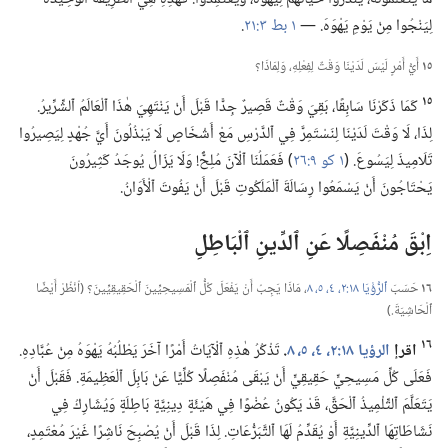
لِيَنْجُوا مِنْ يَوْمِ يَهْوَهَ.‏ —‏
١ بط ٣:‏٢١
‏.‏
١٥
أَيُّ أَمْرٍ لَيْسَ لَدَيْنَا وَقْتٌ لِفِعْلِهِ،‏ وَلِمَاذَا؟‏
١٥
كَمَا ذَكَرْنَا سَابِقًا،‏ بَقِيَ وَقْتٌ قَصِيرٌ جِدًّا قَبْلَ أَنْ يَنْتَهِيَ هٰذَا ٱلْعَالَمُ ٱلشِّرِّيرُ.‏
لِذَا،‏ لَا وَقْتَ لَدَيْنَا لِنَسْتَمِرَّ فِي ٱلدَّرْسِ مَعْ أَشْخَاصٍ لَا يَبْذُلُونَ أَيَّ جُهْدٍ لِيَصِيرُوا
تَلَامِيذَ لِيَسُوعَ.‏ (‏
١ كو ٩:‏٢٦
‏)‏ فَعَمَلُنَا ٱلْآنَ مُلِحٌّ!‏ وَلَا يَزَالُ يُوجَدُ كَثِيرُونَ
يَحْتَاجُونَ أَنْ يَسْمَعُوا رِسَالَةَ ٱلْمَلَكُوتِ قَبْلَ أَنْ يَفُوتَ ٱلْأَوَانُ.‏
اِبْقَ مُنْفَصِلًا عَنِ ٱلدِّينِ ٱلْبَاطِلِ
١٦
حَسَبَ
ٱلرُّؤْيَا ١٨:‏٢،‏
٤،‏ ٥،‏
٨
‏،‏ مَاذَا يَجِبُ أَنْ يَفْعَلَ كُلُّ ٱلْمَسِيحِيِّينَ ٱلْحَقِيقِيِّينَ؟‏ (‏اُنْظُرْ أَيْضًا
ٱلْحَاشِيَةَ.‏)‏
١٦
اقرإ
الرؤيا ١٨:‏٢،‏
٤،‏ ٥،‏
٨
‏.‏
تَذْكُرُ هٰذِهِ ٱلْآيَاتُ أَمْرًا آخَرَ يَطْلُبُهُ يَهْوَهُ مِنْ عُبَّادِهِ.‏
فَعَلَى كُلِّ مَسِيحِيٍّ حَقِيقِيٍّ أَنْ يَبْقَى مُنْفَصِلًا كُلِّيًّا عَنْ بَابِلَ ٱلْعَظِيمَةِ.‏ فَقَبْلَ أَنْ
يَتَعَلَّمَ ٱلتِّلْمِيذُ ٱلْحَقَّ،‏ قَدْ يَكُونُ عُضْوًا فِي هَيْئَةٍ دِينِيَّةٍ بَاطِلَةٍ وَيُشَارِكُ فِي
نَشَاطَاتِهَا ٱلدِّينِيَّةِ أَوْ يُقَدِّمُ لَهَا ٱلتَّبَرُّعَاتِ.‏ لِذَا قَبْلَ أَنْ يُصْبِحَ نَاشِرًا غَيْرَ مُعْتَمِدٍ،‏