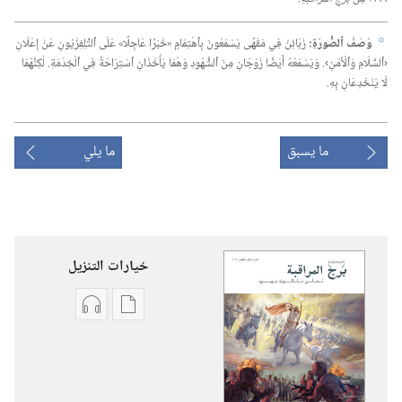
وَصْفُ ٱلصُّورَةِ:‏
زَبَائِنُ فِي مَقْهًى يَسْمَعُونَ بِٱهْتِمَامٍ «خَبَرًا عَاجِلًا» عَلَى ٱلتِّلِفِزْيُونِ عَنْ إِعْلَانِ
h
‹ٱلسَّلَامِ وَٱلْأَمْنِ›.‏ وَيَسْمَعُهُ أَيْضًا زَوْجَانِ مِنَ ٱلشُّهُودِ وَهُمَا يَأْخُذَانِ ٱسْتِرَاحَةً فِي ٱلْخِدْمَةِ.‏ لٰكِنَّهُمَا
لَا يَنْخَدِعَانِ بِهِ.‏
ما يسبق
ما يلي
خيارات التنزيل
خيارات
خيارات
تنزيل
تنزيل
الاصدارات
التسجيلات
برج
السمعية