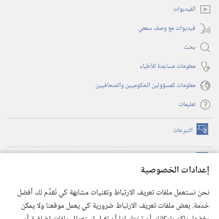
الفيديوات
فيديوات مع وصف سمعي
بحث
معلومات مساعِدة للأطباء
معلومات للمسؤولين الحكوميين والصحافيين
تعليمات
التبرعات
(يفتح
نافذة
جديدة)
مكتبة برج المراقبة الالكترونية
™
(يفتح
إعدادات الخصوصية
نافذة
JW Hub
جديدة)
(يفتح
نحن نستعمل ملفات تعريف الارتباط وتقنيات مشابهة كي نُقدِّم لك أفضل
نافذة
®
خدمة. بعض ملفات تعريف الارتباط ضرورية كي يعمل موقعنا ولا يمكن
تطبيق
JW Library
جديدة)