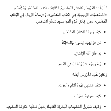
١٢
وَهٰذِهِ ٱلدُّرُوسُ تُنَاقِشُ ٱلْمَوَاضِيعَ ٱلتَّالِيَةَ:‏ «اَلْكِتَابُ ٱلْمُقَدَّسُ وَمُؤَلِّفُهُ»،‏
«اَلشَّخْصِيَّاتُ ٱلرَّئِيسِيَّةُ فِي ٱلْكِتَابِ ٱلْمُقَدَّسِ»،‏ وَ «رِسَالَةُ ٱلرَّجَاءِ فِي ٱلْكِتَابِ
ٱلْمُقَدَّسِ».‏ وَمِنْ خِلَالِ هٰذِهِ ٱلْمَوَاضِيعِ،‏ يَتَعَلَّمُ ٱلشَّخْصُ:‏
كَيْفَ يُفِيدُهُ ٱلْكِتَابُ ٱلْمُقَدَّسُ،‏
مَنْ هُوَ يَهْوَهُ،‏ يَسُوعُ،‏ وَٱلْمَلَائِكَةُ،‏
لِمَ خَلَقَ ٱللّٰهُ ٱلْإِنْسَانَ،‏
وَلِمَ يُوجَدُ شَرٌّ وَعَذَابٌ فِي ٱلْعَالَمِ.‏
وَتُظْهِرُ هٰذِهِ ٱلدُّرُوسُ أَيْضًا:‏
كَيْفَ سَيُنْهِي يَهْوَهُ ٱلْأَلَمَ وَٱلْمَوْتَ،‏
كَيْفَ سَيُقِيمُ ٱلْمَوْتَى،‏
وَكَيْفَ سَيُزِيلُ ٱلْحُكُومَاتِ ٱلْبَشَرِيَّةَ ٱلْفَاشِلَةَ لِتَحِلَّ مَحَلَّهَا حُكُومَةُ ٱلْمَلَكُوتِ.‏