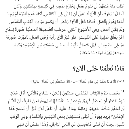
طَلَبَ مِنْهُ مُتَعَهِّدٌ أَنْ يَقُومَ بِعَمَلِ نِجَارَةٍ صَغِيرٍ فِي كَنِيسَةٍ بِمِنْطَقَتِهِ.‏ وَكَانَ
ٱلْمُتَعَهِّدُ يَعْرِفُ أَنَّ ٱلْأَخَ لَا يَقْبَلُ أَنْ يَعْمَلَ فِي ٱلْكَنَائِسِ.‏ لٰكِنَّهُ هٰذِهِ ٱلْمَرَّةَ لَمْ يَجِدْ
أَحَدًا يَقُومُ بِٱلْعَمَلِ.‏ فَمَاذَا فَعَلَ ٱلْأَخُ؟‏ رَفَضَ أَنْ يَكْسِرَ مَبَادِئَ ٱلْكِتَابِ ٱلْمُقَدَّسِ
وَلَمْ يَقْبَلِ ٱلْعَمَلَ.‏ وَفِي ٱلْأُسْبُوعِ ٱلتَّالِي،‏ عَرَضَتِ ٱلصَّحِيفَةُ ٱلْمَحَلِّيَّةُ صُورَةً لِنَجَّارٍ
آخَرَ يُعَلِّقُ صَلِيبًا عَلَى ٱلْكَنِيسَةِ.‏ فَلَوْ غَيَّرَ ٱلْأَخُ رَأْيَهُ وَقَبِلَ ٱلْعَمَلَ،‏ لَظَهَرَتْ صُورَتُهُ
هُوَ فِي ٱلصَّحِيفَةِ.‏ فَهَلْ تَتَخَيَّلُ تَأْثِيرَ ذٰلِكَ عَلَى سُمْعَتِهِ بَيْنَ ٱلْإِخْوَةِ؟‏ وَكَيْفَ
سَيَشْعُرُ يَهْوَهُ تِجَاهَ مَا حَدَثَ؟‏
مَاذَا تَعَلَّمْنَا حَتَّى ٱلْآنَ؟‏
١٩-‏٢٠
(‏أ)‏ مَاذَا تَعَلَّمْنَا فِي هٰذِهِ ٱلْمَقَالَةِ؟‏ (‏ب)‏ مَاذَا سَنَتَعَلَّمُ فِي ٱلْمَقَالَةِ ٱلتَّالِيَةِ؟‏
١٩
بِحَسَبِ نُبُوَّةِ ٱلْكِتَابِ ٱلْمُقَدَّسِ،‏ سَيَكُونُ إِعْلَانُ ‹ٱلسَّلَامِ وَٱلْأَمْنِ› أَوَّلَ حَدَثٍ
مُهِمٍّ نَنْتَظِرُ أَنْ يَحْصُلَ قَرِيبًا.‏ وَبِفَضْلِ مَا عَلَّمَنَا إِيَّاهُ يَهْوَهُ،‏ نَحْنُ نَعْرِفُ أَنَّ ٱلْأُمَمَ
لَنْ تُحَقِّقَ سَلَامًا حَقِيقِيًّا وَدَائِمًا.‏ وَمَاذَا عَلَيْنَا أَنْ نَفْعَلَ ٱلْآنَ قَبْلَ أَنْ نَسْمَعَ هٰذَا
ٱلْإِعْلَانَ؟‏ يُرِيدُ يَهْوَهُ أَنْ نَبْقَى مُنْشَغِلِينَ بِعَمَلِ ٱلتَّبْشِيرِ وَٱلتَّلْمَذَةِ.‏ وَفِي ٱلْوَقْتِ
نَفْسِهِ،‏ يَجِبُ أَنْ نَبْقَى مُنْفَصِلِينَ عَنِ ٱلدِّينِ ٱلْبَاطِلِ.‏ وَهٰذَا يَشْمُلُ أَنْ نُنْهِيَ