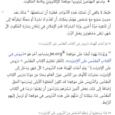
وَنَدْعُوَ ٱلْمُهْتَمِّينَ لِيَزُورُوا مَوْقِعَنَا ٱلْإِلِكْتُرُونِيَّ وَقَاعَةَ ٱلْمَلَكُوتِ.‏
طَبْعًا،‏ لَا يَكْفِي أَنْ نَمْتَلِكَ هٰذِهِ ٱلْأَدَوَاتِ.‏ فَعَلَيْنَا أَنْ نَسْتَعْمِلَهَا.‏
مَثَلًا،‏ بَعْدَ
d
حَدِيثٍ مُمْتِعٍ مَعْ شَخْصٍ مُهْتَمٍّ،‏ يُمْكِنُكَ أَنْ تُقَدِّمَ لَهُ نَشْرَةً أَوْ مَجَلَّةً لِيَقْرَأَهَا إِلَى
أَنْ تَلْتَقِيَهُ مَرَّةً أُخْرَى.‏ وَإِذَا ٱشْتَرَكْنَا قَدْرَ ٱلْإِمْكَانِ فِي إِعْلَانِ بِشَارَةِ ٱلْمَلَكُوتِ كُلَّ
شَهْرٍ،‏ نَبْقَى مَشْغُولِينَ بِعَمَلِ ٱلرَّبِّ.‏
١١
لِمَ أَعَدَّتِ ٱلْهَيْئَةُ «دُرُوسٌ فِي ٱلْكِتَابِ ٱلْمُقَدَّسِ عَلَى ٱلْإِنْتِرْنِت»؟‏
®
١١
وَزَوَّدَنَا يَهْوَهُ أَيْضًا عَلَى مَوْقِعِنَا
jw.‎org بِمُسَاعِدٍ آخَرَ هُوَ
‏«‏
دُرُوسٌ فِي
ٱلْكِتَابِ ٱلْمُقَدَّسِ عَلَى ٱلْإِنْتِرْنِت
‏».‏
(‏اُنْظُرْ:‏ تَعَالِيمُ ٱلْكِتَابِ ٱلْمُقَدَّسِ >‏ دُرُوسٌ
عَلَى ٱلْإِنْتِرْنِت.‏)‏
وَلِمَ أَعَدَّتِ ٱلْهَيْئَةُ هٰذِهِ ٱلدُّرُوسَ؟‏ كُلَّ شَهْرٍ،‏ يَدْخُلُ إِلَى
e
ٱلْإِنْتِرْنِت عَشَرَاتُ ٱلْأُلُوفِ مِنَ ٱلنَّاسِ حَوْلَ ٱلْعَالَمِ بَحْثًا عَنْ مَوَادَّ لِدَرْسِ ٱلْكِتَابِ
ٱلْمُقَدَّسِ.‏ وَٱلدُّرُوسُ عَلَى مَوْقِعِنَا قَدْ تَكُونُ ٱلْخُطْوَةَ ٱلْأُولَى لِيَدْرُسُوا ٱلْحَقَّ.‏
إِضَافَةً إِلَى ذٰلِكَ،‏ بَعْضُ ٱلَّذِينَ نُبَشِّرُهُمْ يَتَرَدَّدُونَ أَنْ يَقْبَلُوا دَرْسًا فِي ٱلْكِتَابِ
ٱلْمُقَدَّسِ.‏ لِذَا،‏ يُمْكِنُنَا أَنْ نَدُلَّهُمْ عَلَى هٰذِهِ ٱلدُّرُوسِ فِي مَوْقِعِنَا أَوْ نُرْسِلَ إِلَيْهِمِ
ٱلرَّابِطَ.‏
١٢
مَاذَا يَسْتَطِيعُ أَنْ يَتَعَلَّمَ ٱلشَّخْصُ مِنَ ٱلدُّرُوسِ عَلَى ٱلْإِنْتِرْنِت؟‏