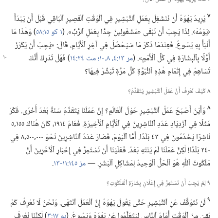
٧
يُرِيدُ يَهْوَهُ أَنْ نَنْشَغِلَ بِعَمَلِ ٱلتَّبْشِيرِ فِي ٱلْوَقْتِ ٱلْقَصِيرِ ٱلْبَاقِي قَبْلَ أَنْ يَبْدَأَ
‹يَوْمُهُ›.‏ لِذَا يَجِبُ أَنْ نَبْقَى «مَشْغُولِينَ جِدًّا بِعَمَلِ ٱلرَّبِّ».‏ (‏
١ كو ١٥:‏٥٨
‏)‏ وَهٰذَا مَا
أَنْبَأَ بِهِ يَسُوعُ.‏ فَعِنْدَمَا ذَكَرَ مَا سَيَحْصُلُ فِي آخِرِ ٱلْأَيَّامِ،‏ قَالَ:‏ «يَجِبُ أَنْ يُكْرَزَ
أَوَّلًا بِٱلْبِشَارَةِ فِي كُلِّ ٱلْأُمَمِ».‏ (‏
مر
١٣:‏٤،‏
٨،‏
١٠؛‏
مت ٢٤:‏١٤
‏)‏ فَهَلْ تُدْرِكُ أَنَّكَ
تُسَاهِمُ فِي إِتْمَامِ هٰذِهِ ٱلنُّبُوَّةِ كُلَّ مَرَّةٍ تُبَشِّرُ فِيهَا؟‏
٨
كَيْفَ نَعْرِفُ أَنَّ عَمَلَ ٱلتَّبْشِيرِ يَتَقَدَّمُ؟‏
٨
وَأَيْنَ أَصْبَحَ عَمَلُ ٱلتَّبْشِيرِ حَوْلَ ٱلْعَالَمِ؟‏ إِنَّ عَمَلَنَا يَتَقَدَّمُ سَنَةً بَعْدَ أُخْرَى.‏ فَكِّرْ
مَثَلًا فِي ٱزْدِيَادِ عَدَدِ ٱلنَّاشِرِينَ فِي ٱلْأَيَّامِ ٱلْأَخِيرَةِ.‏ فَعَامَ ١٩١٤،‏ كَانَ هُنَاكَ ١٥٥‏,٥
نَاشِرًا يَخْدُمُونَ فِي ٤٣ بَلَدًا.‏ أَمَّا ٱلْيَوْمَ،‏ فَصَارَ عَدَدُ ٱلنَّاشِرِينَ نَحْوَ ٠٠٠‏,٥٠٠‏,٨ فِي
٢٤٠ بَلَدًا!‏ لٰكِنَّ عَمَلَنَا لَمْ يَنْتَهِ بَعْدُ.‏ فَعَلَيْنَا أَنْ نَسْتَمِرَّ فِي إِخْبَارِ ٱلْآخَرِينَ أَنَّ
مَلَكُوتَ ٱللّٰهِ هُوَ ٱلْحَلُّ ٱلْوَحِيدُ لِمَشَاكِلِ ٱلْبَشَرِ.‏ —‏
مز ١٤٥:‏١١-‏١٣
‏.‏
٩
لِمَ يَجِبُ أَنْ نَسْتَمِرَّ فِي إِعْلَانِ بِشَارَةِ ٱلْمَلَكُوتِ؟‏
٩
لَنْ نَتَوَقَّفَ عَنِ ٱلتَّبْشِيرِ حَتَّى يَقُولَ يَهْوَهُ إِنَّ ٱلْعَمَلَ ٱنْتَهَى.‏ وَنَحْنُ لَا نَعْرِفُ كَمْ
بَقِيَ مِنَ ٱلْوَقْتِ أَمَامَ ٱلنَّاسِ لِيَتَعَلَّمُوا عَنْ يَهْوَهَ وَيَسُوعَ.‏ (‏
يو ١٧:‏٣
‏)‏ لٰكِنَّنَا نَعْرِفُ