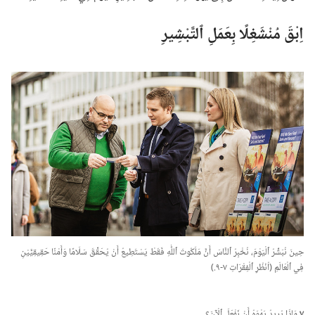
اِبْقَ مُنْشَغِلًا بِعَمَلِ ٱلتَّبْشِيرِ
حِينَ نُبَشِّرُ ٱلْيَوْمَ،‏ نُخْبِرُ ٱلنَّاسَ أَنَّ مَلَكُوتَ ٱللّٰهِ فَقَطْ يَسْتَطِيعُ أَنْ يُحَقِّقَ سَلَامًا وَأَمْنًا حَقِيقِيَّيْنِ
فِي ٱلْعَالَمِ (‏اُنْظُرِ ٱلْفِقْرَاتِ ٧-‏٩.‏)‏
٧
مَاذَا يُرِيدُ يَهْوَهُ أَنْ نَفْعَلَ ٱلْآنَ؟‏