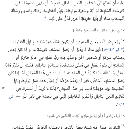
عَلَيْهِ أَنْ يَقْطَعَ كُلَّ عَلَاقَاتِهِ بِٱلدِّينِ ٱلْبَاطِلِ.‏ فَيَجِبُ أَنْ يُنْهِيَ عُضْوِيَّتَهُ فِي
كَنِيسَتِهِ ٱلسَّابِقَةِ أَوْ أَيَّةِ جَمْعِيَّةٍ مُرْتَبِطَةٍ بِبَابِلَ ٱلْعَظِيمَةِ،‏ وَذٰلِكَ بِتَقْدِيمِ رِسَالَةِ
ٱنْسِحَابٍ مَثَلًا أَوْ بِأَيَّةِ طَرِيقَةٍ أُخْرَى تَدُلُّ عَلَى ذٰلِكَ.‏
f
١٧
أَيُّ عَمَلٍ لَا يَقْبَلُ بِهِ ٱلْمَسِيحِيُّ،‏ وَلِمَاذَا؟‏
١٧
وَيَحْرِصُ ٱلْمَسِيحِيُّ ٱلْحَقِيقِيُّ أَنْ يَكُونَ عَمَلُهُ غَيْرَ مُرْتَبِطٍ بِبَابِلَ ٱلْعَظِيمَةِ.‏
(‏
٢ كو ٦:‏١٤-‏١٧
‏)‏ فَهُوَ مَثَلًا لَا يَقْبَلُ أَنْ يَعْمَلَ لِحِسَابِ كَنِيسَةٍ مَا.‏ وَإِذَا كَانَ يَعْمَلُ
لِحِسَابِ شَرِكَةٍ أَوْ شَخْصٍ آخَرَ،‏ وَطَلَبَ مِنْهُ رَبُّ عَمَلِهِ فِي حَالَةٍ طَارِئَةٍ أَوْ
إِنْسَانِيَّةٍ أَنْ يَقُومَ بِعَمَلٍ فِي مَبْنًى يُسْتَخْدَمُ لِلْعِبَادَةِ ٱلْبَاطِلَةِ،‏ فَعَلَيْهِ أَنْ يُقَرِّرَ مَاذَا
يَفْعَلُ.‏ وَٱلْمَقَالَةُ ٱلْمَذْكُورَةُ فِي ٱلْحَاشِيَةِ
تُفِيدُهُ فِي هٰذَا ٱلْمَجَالِ.‏ أَمَّا إِذَا كَانَ
g
يَعْمَلُ لِحِسَابِهِ ٱلْخَاصِّ،‏ فَهُوَ لَنْ يُقَدِّمَ عَرْضًا أَوْ يَقْبَلَ عَقْدَ عَمَلٍ يَرْتَبِطُ بِبَابِلَ
ٱلْعَظِيمَةِ.‏ وَلِمَ مَوْقِفُنَا
ثَابِتٌ فِي هٰذَا ٱلْمَجَالِ؟‏ لِأَنَّنَا لَا نُرِيدُ أَنْ نَشْتَرِكَ فِي
تَعَالِيمِ ٱلدِّينِ ٱلْبَاطِلِ وَأَعْمَالِهِ ٱلْخَاطِئَةِ ٱلَّتِي هِيَ نَجِسَةٌ فِي نَظَرِ ٱللّٰهِ.‏ —‏
اش
٥٢:‏١١
‏.‏
١٨
كَيْفَ رَفَضَ أَخٌ أَنْ يَكْسِرَ مَبَادِئَ ٱلْكِتَابِ ٱلْمُقَدَّسِ فِي عَمَلِهِ؟‏
١٨
إِلَيْكَ مَا حَصَلَ مَعْ شَيْخٍ يَعْمَلُ بِٱلنِّجَارَةِ لِحِسَابِهِ ٱلْخَاصِّ.‏ فَمُنْذُ سَنَوَاتٍ،‏