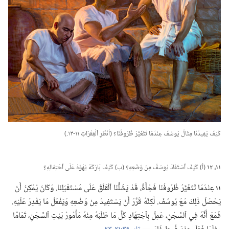
كَيْفَ يُفِيدُنَا مِثَالُ يُوسُفَ عِنْدَمَا تَتَغَيَّرُ ظُرُوفُنَا؟‏ (‏اُنْظُرِ ٱلْفِقْرَاتِ ١١-‏١٣.‏)‏
١١،‏ ١٢
‏(‏أ)‏ كَيْفَ ٱسْتَفَادَ يُوسُفُ مِنْ وَضْعِهِ؟‏ (‏ب)‏ كَيْفَ بَارَكَهُ يَهْوَهُ عَلَى ٱحْتِمَالِهِ؟‏
١١
عِنْدَمَا تَتَغَيَّرُ ظُرُوفُنَا فَجْأَةً،‏ قَدْ يَشُلُّنَا ٱلْقَلَقُ عَلَى مُسْتَقْبَلِنَا.‏ وَكَانَ يُمْكِنُ أَنْ
يَحْصُلَ ذٰلِكَ مَعَ يُوسُفَ.‏ لٰكِنَّهُ قَرَّرَ أَنْ يَسْتَفِيدَ مِنْ وَضْعِهِ وَيَفْعَلَ مَا يَقْدِرُ عَلَيْهِ.‏
فَمَعَ أَنَّهُ فِي ٱلسِّجْنِ،‏ عَمِلَ بِٱجْتِهَادٍ كُلَّ مَا طَلَبَهُ مِنْهُ مَأْمُورُ بَيْتِ ٱلسِّجْنِ،‏ تَمَامًا