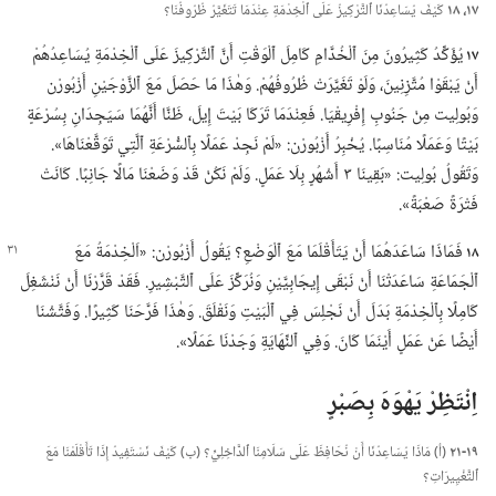
١٧،‏ ١٨
كَيْفَ يُسَاعِدُنَا ٱلتَّرْكِيزُ عَلَى ٱلْخِدْمَةِ عِنْدَمَا تَتَغَيَّرُ ظُرُوفُنَا؟‏
١٧
يُؤَكِّدُ كَثِيرُونَ مِنَ ٱلْخُدَّامِ كَامِلَ ٱلْوَقْتِ أَنَّ ٱلتَّرْكِيزَ عَلَى ٱلْخِدْمَةِ يُسَاعِدُهُمْ
أَنْ يَبْقَوْا مُتَّزِنِينَ،‏ وَلَوْ تَغَيَّرَتْ ظُرُوفُهُمْ.‏ وَهٰذَا مَا حَصَلَ مَعَ ٱلزَّوْجَيْنِ أَزْبُورْن
وَبُولِيت مِنْ جَنُوبِ إِفْرِيقْيَا.‏ فَعِنْدَمَا تَرَكَا بَيْتَ إِيلَ،‏ ظَنَّا أَنَّهُمَا سَيَجِدَانِ بِسُرْعَةٍ
بَيْتًا وَعَمَلًا مُنَاسِبًا.‏ يُخْبِرُ أَزْبُورْن:‏ «لَمْ نَجِدْ عَمَلًا بِٱلسُّرْعَةِ ٱلَّتِي تَوَقَّعْنَاهَا».‏
وَتَقُولُ بُولِيت:‏ «بَقِينَا ٣ أَشْهُرٍ بِلَا عَمَلٍ.‏ وَلَمْ نَكُنْ قَدْ وَضَعْنَا مَالًا جَانِبًا.‏ كَانَتْ
فَتْرَةً صَعْبَةً».‏
١٨
فَمَاذَا سَاعَدَهُمَا أَنْ يَتَأَقْلَمَا مَعَ ٱلْوَضْعِ؟‏ يَقُولُ
أَزْبُورْن:‏ «اَلْخِدْمَةُ مَعَ
ٱلْجَمَاعَةِ سَاعَدَتْنَا أَنْ نَبْقَى إِيجَابِيَّيْنِ وَنُرَكِّزَ عَلَى ٱلتَّبْشِيرِ.‏ فَقَدْ قَرَّرْنَا أَنْ نَنْشَغِلَ
كَامِلًا بِٱلْخِدْمَةِ بَدَلَ أَنْ نَجْلِسَ فِي ٱلْبَيْتِ وَنَقْلَقَ.‏ وَهٰذَا فَرَّحَنَا كَثِيرًا.‏ وَفَتَّشْنَا
أَيْضًا عَنْ عَمَلٍ أَيْنَمَا كَانَ.‏ وَفِي ٱلنِّهَايَةِ وَجَدْنَا عَمَلًا».‏
اِنْتَظِرْ يَهْوَهَ بِصَبْرٍ
١٩-‏٢١
‏(‏أ)‏ مَاذَا يُسَاعِدُنَا أَنْ نُحَافِظَ عَلَى سَلَامِنَا ٱلدَّاخِلِيِّ؟‏ (‏ب)‏ كَيْفَ نَسْتَفِيدُ إِذَا تَأَقْلَمْنَا مَعَ
ٱلتَّغْيِيرَاتِ؟‏