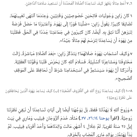
٦،‏ ٧
أَعْطِ مِثَالًا يُظْهِرُ كَيْفَ تُسَاعِدُنَا ٱلصَّلَاةُ ٱلْمُحَدَّدَةُ أَنْ نَسْتَعِيدَ سَلَامَنَا ٱلدَّاخِلِيَّ.‏
٦
كَانَ رَايِن وَجُولْيَات فَاتِحَيْنِ خُصُوصِيَّيْنِ وَقْتِيَّيْنِ.‏ وَعِنْدَمَا ٱنْتَهَى تَعْيِينُهُمَا،‏
تَضَايَقَا كَثِيرًا.‏ يَقُولُ رَايِن:‏ «صَلَّيْنَا فَوْرًا إِلَى يَهْوَهَ.‏ وَٱعْتَبَرْنَا مَا حَصَلَ فُرْصَةً
لِنُبَرْهِنَ أَنَّنَا نَثِقُ بِهِ.‏ أَيْضًا،‏ كَانَ كَثِيرُونَ فِي جَمَاعَتِنَا جُدُدًا فِي ٱلْحَقِّ.‏ فَطَلَبْنَا
مِنْ يَهْوَهَ أَنْ يُسَاعِدَنَا لِنَرْسُمَ لَهُمْ مِثَالًا جَيِّدًا».‏
٧
وَكَيْفَ ٱسْتَجَابَ يَهْوَهُ صَلَاتَهُمَا؟‏ يَتَذَكَّرُ رَايِن:‏ «بَعْدَ ٱلصَّلَاةِ مُبَاشَرَةً،‏ زَالَتْ
مَخَاوِفُنَا وَمَشَاعِرُنَا ٱلسَّلْبِيَّةُ.‏ فَسَلَامُ ٱللهِ كَانَ يَحْرُسُ قَلْبَنَا وَقُوَّتَنَا ٱلْعَقْلِيَّةَ.‏
وَأَدْرَكْنَا أَنَّ يَهْوَهَ سَيَسْتَمِرُّ فِي ٱسْتِخْدَامِنَا شَرْطَ أَنْ نُحَافِظَ عَلَى ٱلْمَوْقِفِ
ٱلصَّحِيحِ».‏
٨-‏١٠
‏(‏أ)‏ كَيْفَ يُسَاعِدُنَا رُوحُ ٱللهِ فِي ٱلظُّرُوفِ ٱلصَّعْبَةِ؟‏ (‏ب)‏ كَيْفَ يُسَاعِدُ يَهْوَهُ ٱلَّذِينَ يُحَافِظُونَ
عَلَى نَظْرَةٍ رُوحِيَّةٍ؟‏
٨
وَرُوحُ ٱللهِ لَا يُهَدِّئُنَا فَقَطْ،‏ بَلْ يُوَجِّهُنَا أَيْضًا إِلَى آيَاتٍ تُسَاعِدُنَا أَنْ نُبْقِيَ نَظْرَتَنَا
رُوحِيَّةً.‏
‏(‏اقرأ
يوحنا ١٤:‏٢٦،‏ ٢٧
‏.‏)‏
مَثَلًا،‏ خَدَمَ ٱلزَّوْجَانِ فِيلِيب وَمَارِي فِي بَيْتَ
إِيلَ ٢٥ سَنَةً تَقْرِيبًا.‏ ثُمَّ خِلَالَ ٤ أَشْهُرٍ،‏ مَاتَتْ وَالِدَتَاهُمَا وَأَحَدُ أَقْرِبَاءِ فِيلِيب.‏ ثُمَّ
بَدَآ يَهْتَمَّانِ بِوَالِدِ مَارِي ٱلْمُصَابِ بِٱلْخَرَفِ.‏