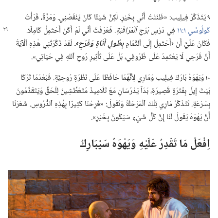
٩
يَتَذَكَّرُ فِيلِيب:‏ «ظَنَنْتُ أَنِّي بِخَيْرٍ.‏ لٰكِنَّ شَيْئًا كَانَ يَنْقُصُنِي.‏ وَمَرَّةً،‏ قَرَأْتُ
كُولُوسِّي ١:‏١١
فِي
دَرْسِ
بُرْجِ ٱلْمُرَاقَبَةِ.‏
فَعَرَفْتُ أَنِّي لَمْ أَكُنْ أَحْتَمِلُ كَامِلًا.‏
فَكَانَ عَلَيَّ أَنْ ‹أَحْتَمِلَ إِلَى ٱلتَّمَامِ
بِطُولِ أَنَاةٍ وَفَرَحٍ›.‏
لَقَدْ ذَكَّرَتْنِي هٰذِهِ ٱلْآيَةُ
أَنَّ فَرَحِي لَا يَعْتَمِدُ عَلَى ظُرُوفِي،‏ بَلْ عَلَى تَأْثِيرِ رُوحِ ٱللهِ فِي حَيَاتِي».‏
١٠
وَيَهْوَهُ بَارَكَ فِيلِيب وَمَارِي لِأَنَّهُمَا حَافَظَا عَلَى نَظْرَةٍ رُوحِيَّةٍ.‏ فَبَعْدَمَا تَرَكَا
بَيْتَ إِيلَ بِفَتْرَةٍ قَصِيرَةٍ،‏ بَدَآ يَدْرُسَانِ مَعَ تَلَامِيذَ مُتَعَطِّشِينَ لِلْحَقِّ وَيَتَقَدَّمُونَ
بِسُرْعَةٍ.‏ تَتَذَكَّرُ مَارِي تِلْكَ ٱلْمَرْحَلَةَ وَتَقُولُ:‏ «فَرِحْنَا كَثِيرًا بِهٰذِهِ ٱلدُّرُوسِ.‏ شَعَرْنَا
أَنَّ يَهْوَهَ يَقُولُ لَنَا إِنَّ كُلَّ شَيْءٍ سَيَكُونُ بِخَيْرٍ».‏
اِفْعَلْ مَا تَقْدِرُ عَلَيْهِ وَيَهْوَهُ سَيُبَارِكُ