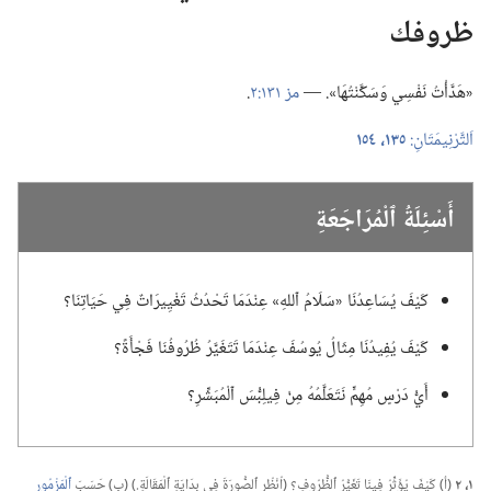
ظروفك
‏«هَدَّأْتُ نَفْسِي وَسَكَّنْتُهَا».‏ —‏
مز ١٣١:‏٢
‏.‏
اَلتَّرْنِيمَتَانِ:‏
١٣٥،‏
١٥٤
أَسْئِلَةُ ٱلْمُرَاجَعَةِ
كَيْفَ يُسَاعِدُنَا «سَلَامُ ٱللهِ» عِنْدَمَا تَحْدُثُ تَغْيِيرَاتٌ فِي حَيَاتِنَا؟‏
كَيْفَ يُفِيدُنَا مِثَالُ يُوسُفَ عِنْدَمَا تَتَغَيَّرُ ظُرُوفُنَا فَجْأَةً؟‏
أَيُّ دَرْسٍ مُهِمٍّ نَتَعَلَّمُهُ مِنْ فِيلِبُّسَ ٱلْمُبَشِّرِ؟‏
١،‏ ٢
‏(‏أ)‏ كَيْفَ يُؤَثِّرُ فِينَا تَغَيُّرُ ٱلظُّرُوفِ؟‏ (‏اُنْظُرِ ٱلصُّورَةَ فِي بِدَايَةِ ٱلْمَقَالَةِ.‏)‏ (‏ب)‏ حَسَبَ
ٱلْمَزْمُور