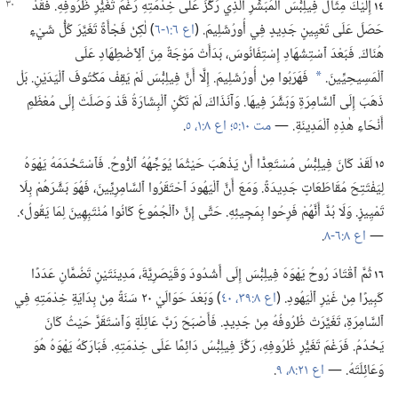
١٤
إِلَيْكَ مِثَالَ فِيلِبُّسَ ٱلْمُبَشِّرِ ٱلَّذِي رَكَّزَ عَلَى
خِدْمَتِهِ رَغْمَ تَغَيُّرِ ظُرُوفِهِ.‏ فَقَدْ
حَصَلَ عَلَى تَعْيِينٍ جَدِيدٍ فِي أُورُشَلِيمَ.‏ (‏
اع ٦:‏١-‏٦
‏)‏ لٰكِنْ فَجْأَةً تَغَيَّرَ كُلُّ شَيْءٍ
هُنَاكَ.‏ فَبَعْدَ ٱسْتِشْهَادِ إِسْتِفَانُوسَ،‏ بَدَأَتْ مَوْجَةٌ مِنَ ٱلِٱضْطِهَادِ عَلَى
ٱلْمَسِيحِيِّينَ.‏
فَهَرَبُوا مِنْ أُورُشَلِيمَ.‏ إِلَّا أَنَّ فِيلِبُّسَ لَمْ يَقِفْ مَكْتُوفَ ٱلْيَدَيْنِ.‏ بَلْ
*
ذَهَبَ إِلَى ٱلسَّامِرَةِ وَبَشَّرَ فِيهَا.‏ وَآنَذَاكَ،‏ لَمْ تَكُنِ ٱلْبِشَارَةُ قَدْ وَصَلَتْ إِلَى مُعْظَمِ
أَنْحَاءِ هٰذِهِ ٱلْمَدِينَةِ.‏ —‏
مت ١٠:‏٥؛‏
اع ٨:‏١،‏
٥
‏.‏
١٥
لَقَدْ كَانَ فِيلِبُّسُ مُسْتَعِدًّا أَنْ يَذْهَبَ حَيْثُمَا يُوَجِّهُهُ ٱلرُّوحُ.‏ فَٱسْتَخْدَمَهُ يَهْوَهُ
لِيَفْتَتِحَ مُقَاطَعَاتٍ جَدِيدَةً.‏ وَمَعَ أَنَّ ٱلْيَهُودَ ٱحْتَقَرُوا ٱلسَّامِرِيِّينَ،‏ فَهُوَ بَشَّرَهُمْ بِلَا
تَمْيِيزٍ.‏ وَلَا بُدَّ أَنَّهُمْ فَرِحُوا بِمَجِيئِهِ.‏ حَتَّى إِنَّ ‹ٱلْجُمُوعَ كَانُوا مُنْتَبِهِينَ لِمَا يَقُولُ›.‏
—‏
اع ٨:‏٦-‏٨
‏.‏
١٦
ثُمَّ ٱقْتَادَ رُوحُ يَهْوَهَ فِيلِبُّسَ إِلَى أَشْدُودَ وَقَيْصَرِيَّةَ،‏ مَدِينَتَيْنِ تَضُمَّانِ عَدَدًا
كَبِيرًا مِنْ غَيْرِ ٱلْيَهُودِ.‏ (‏
اع ٨:‏٣٩،‏ ٤٠
‏)‏ وَبَعْدَ حَوَالَيْ ٢٠ سَنَةً مِنْ بِدَايَةِ خِدْمَتِهِ فِي
ٱلسَّامِرَةِ،‏ تَغَيَّرَتْ ظُرُوفُهُ مِنْ جَدِيدٍ.‏ فَأَصْبَحَ رَبَّ عَائِلَةٍ وَٱسْتَقَرَّ حَيْثُ كَانَ
يَخْدُمُ.‏ فَرَغْمَ تَغَيُّرِ ظُرُوفِهِ،‏ رَكَّزَ فِيلِبُّسُ دَائِمًا عَلَى خِدْمَتِهِ.‏ فَبَارَكَهُ يَهْوَهُ هُوَ
وَعَائِلَتَهُ.‏ —‏
اع ٢١:‏٨،‏ ٩
‏.‏