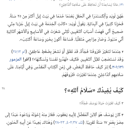
١٣١
‏،‏ مَاذَا يُسَاعِدُنَا أَنْ نُحَافِظَ عَلَى سَلَامِنَا ٱلدَّاخِلِيِّ؟‏
عُيِّنَ
لُويْد وَأَلِكْسَنْدْرَا فِي ٱلْحَقْلِ بَعْدَمَا خَدَمَا فِي بَيْتَ إِيلَ أَكْثَرَ مِنْ ٢٥ سَنَةً.‏
فَحَزِنَا كَثِيرًا فِي ٱلْبِدَايَةِ.‏ يَقُولُ لُويْد:‏ «كَانَتِ ٱلْخِدْمَةُ فِي بَيْتَ إِيلَ جُزْءًا مِنِّي.‏
صَحِيحٌ أَنِّي فَهِمْتُ أَسْبَابَ ٱلتَّغْيِيرِ،‏ لٰكِنِّي شَعَرْتُ فِي ٱلْأَسَابِيعِ وَٱلْأَشْهُرِ ٱلتَّالِيَةِ
أَنِّي مَنْبُوذٌ.‏ وَصَارَ مِزَاجِي مُتَقَلِّبًا.‏ فَسَاعَةً أَكُونُ بِخَيْرٍ وَسَاعَةً أَكْتَئِبُ».‏
٢
عِنْدَمَا تَتَغَيَّرُ ظُرُوفُنَا فَجْأَةً،‏ قَدْ نَقْلَقُ أَوْ نَشْعُرُ بِضَغْطٍ عَاطِفِيٍّ.‏ (‏
ام ١٢:‏٢٥
‏)‏
وَقَدْ نَسْتَصْعِبُ تَقَبُّلَ ٱلتَّغْيِيرِ.‏ فَكَيْفَ ‹نُهَدِّئُ نَفْسَنَا وَنُسَكِّنُهَا›؟‏
‏(‏اقرإ
المزمور
١٣١:‏١-‏٣
‏.‏)‏
لِنَرَ كَيْفَ حَافَظَ ٱلْبَعْضُ،‏ فِي زَمَنِ ٱلْكِتَابِ ٱلْمُقَدَّسِ وَفِي أَيَّامِنَا،‏ عَلَى
سَلَامِهِمِ ٱلدَّاخِلِيِّ عِنْدَمَا تَغَيَّرَتْ ظُرُوفُهُمْ.‏
كَيْفَ يُفِيدُكَ «سَلَامُ ٱللهِ»؟‏
٣
كَيْفَ تَغَيَّرَتْ حَيَاةُ يُوسُفَ فَجْأَةً؟‏
٣
كَانَ يُوسُفُ هُوَ ٱلِٱبْنَ ٱلْمُفَضَّلَ لِأَبِيهِ يَعْقُوبَ.‏ فَغَارَ مِنْهُ إِخْوَتُهُ وَبَاعُوهُ عَبْدًا إِلَى
مِصْرَ بِعُمْرِ ١٧ سَنَةً تَقْرِيبًا.‏ (‏
تك ٣٧:‏٢-‏٤،‏
٢٣-‏٢٨
‏)‏ وَهُنَاكَ،‏ بَعِيدًا عَنْ أَبِيهِ ٱلْحَنُونِ،‏