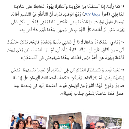
١٩
كَمَا رَأَيْنَا،‏ إِذَا ٱسْتَفَدْنَا مِنْ ظُرُوفِنَا وَٱنْتَظَرْنَا يَهْوَهَ،‏ نُحَافِظُ عَلَى سَلَامِنَا
ٱلدَّاخِلِيِّ.‏
‏(‏اقرأ
ميخا ٧:‏٧
‏.‏)‏
وَمَعَ ٱلْوَقْتِ،‏ نُدْرِكُ أَنَّ ٱلتَّأَقْلُمَ مَعَ ٱلتَّغْيِيرِ أَفَادَنَا
رُوحِيًّا.‏ تَقُولُ بُولِيت:‏ «إِعَادَةُ تَعْيِينِي عَلَّمَتْنِي مَاذَا يَعْنِي فِعْلًا أَنْ أَتَّكِلَ عَلَى
يَهْوَهَ،‏ حَتَّى لَوْ أُغْلِقَتْ كُلُّ ٱلْأَبْوَابِ فِي وَجْهِي.‏ وَهٰذَا قَوَّى عَلَاقَتِي بِهِ».‏
٢٠
وَمَارِي،‏ ٱلْمَذْكُورَةُ سَابِقًا،‏ لَا تَزَالُ تَعْتَنِي بِأَبِيهَا وَتَخْدُمُ فَاتِحَةً.‏ تَذْكُرُ:‏ «تَعَلَّمْتُ
أَنِّي حِينَ أَقْلَقُ،‏ عَلَيَّ أَنْ أَتَوَقَّفَ قَلِيلًا وَأُصَلِّيَ،‏ ثُمَّ أَتْرُكَ ٱلْمَسْأَلَةَ بَيْنَ يَدَيْ يَهْوَهَ.‏
فَٱلثِّقَةُ بِيَهْوَهَ هِيَ أَهَمُّ دَرْسٍ تَعَلَّمْتُهُ.‏ وَهٰذَا سَيُفِيدُنِي فِي ٱلْمُسْتَقْبَلِ».‏
٢١
يُخْبِرُ لُويْد وَأَلِكْسَنْدْرَا،‏ ٱلْمَذْكُورَانِ فِي ٱلْبِدَايَةِ،‏ أَنَّ تَغْيِيرَ تَعْيِينِهِمَا ٱمْتَحَنَ
إِيمَانَهُمَا بِطُرُقٍ لَمْ يَتَوَقَّعَاهَا.‏ يَقُولَانِ:‏ «تَكْشِفُ ٱمْتِحَانَاتُ ٱلْإِيمَانِ هَلْ إِيمَانُنَا
صَادِقٌ وَقَوِيٌّ.‏ فَهٰذَا ٱلنَّوْعُ مِنَ ٱلْإِيمَانِ هُوَ مَا ٱحْتَجْنَا إِلَيْهِ كَيْ يَدْعَمَنَا.‏ وَمَا
حَصَلَ مَعَنَا سَاعَدَنَا لِنُنَمِّيَ صِفَاتٍ جَمِيلَةً».‏