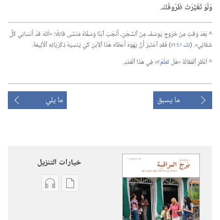
وَلَوْ تَغَيَّرَتْ ظُرُوفُكَ.‏
^
بَعْدَ وَقْتٍ مِنْ خُرُوجِ يُوسُفَ مِنَ ٱلسِّجْنِ،‏ أَنْجَبَ ٱبْنًا وَسَمَّاهُ مَنَسَّى قَائِلًا:‏ «اَللهُ قَدْ أَنْسَانِي كُلَّ
شَقَائِي».‏ (‏
تك ٤١:‏٥١
‏)‏ فَقَدِ ٱعْتَبَرَ أَنَّ يَهْوَهَ أَعْطَاهُ هٰذَا ٱلِٱبْنَ كَيْ يُنْسِيَهُ ذِكْرَيَاتِهِ ٱلْأَلِيمَةَ.‏
^
اُنْظُرِ ٱلْمَقَالَةَ «‏
هَلْ تَعْلَمُ؟‏
‏» فِي هٰذَا ٱلْعَدَدِ.‏
ما يسبق
ما يلي
خيارات التنزيل
خيارات
خيارات
تنزيل
تنزيل
الاصدارات
التسجيلات