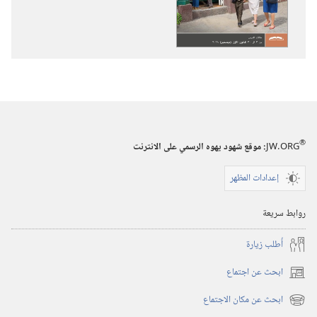
برج
السمعية
المراقبة
برج
(‏الطبعة
المراقبة
الدراسية)‏
(‏الطبعة
‏‎تشرين١/
الدراسية)‏
اكتوبر‏
‏‎تشرين١/
اكتوبر‏
®
JW.ORG
:‏ موقع شهود يهوه الرسمي على الانترنت
إعدادات المظهر
روابط سريعة
أُطلب زيارة
ابحث عن اجتماع
(يفتح
نافذة
ابحث عن مكان الاجتماع
(يفتح
جديدة)