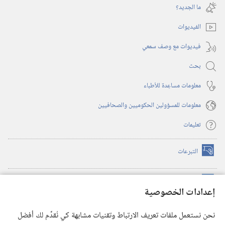
نافذة
ما الجديد؟‏
جديدة)
الفيديوات
فيديوات مع وصف سمعي
بحث
معلومات مساعِدة للأطباء
معلومات للمسؤولين الحكوميين والصحافيين
تعليمات
التبرعات
(يفتح
نافذة
جديدة)
مكتبة برج المراقبة الالكترونية
™
(يفتح
إعدادات الخصوصية
نافذة
JW Hub
جديدة)
(يفتح
نحن نستعمل ملفات تعريف الارتباط وتقنيات مشابهة كي نُقدِّم لك أفضل
نافذة