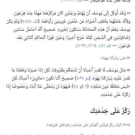
مِثْلَمَا فَعَلَ عِنْدَ فُوطِيفَارَ.‏ —‏
تك ٣٩:‏٢١-‏٢٣
‏.‏
١٢
وَقَدْ أُوكِلَ إِلَى يُوسُفَ أَنْ يَهْتَمَّ بِرَجُلَيْنِ كَانَ مَرْكَزُهُمَا مُهِمًّا عِنْدَ فِرْعَوْنَ.‏
وَلِأَنَّهُ عَامَلَهُمَا بِلُطْفٍ،‏ أَخْبَرَاهُ عَنْ حُلْمَيْنِ غَرِيبَيْنِ رَأَيَاهُمَا.‏ (‏
تك ٤٠:‏٥-‏٨
‏)‏ وَلَمْ يَكُنْ
يُوسُفُ يَعْلَمُ أَنَّ هٰذِهِ ٱلْمُحَادَثَةَ سَتَكُونُ لِخَيْرِهِ.‏ صَحِيحٌ أَنَّهُ ٱحْتَمَلَ سَنَتَيْنِ
إِضَافِيَّتَيْنِ فِي ٱلسِّجْنِ،‏ لٰكِنَّهُ خَرَجَ أَخِيرًا.‏ وَعُيِّنَ فَوْرًا ٱلْحَاكِمَ ٱلثَّانِيَ بَعْدَ
فِرْعَوْنَ.‏ —‏
تك ٤١:‏١،‏
١٤-‏١٦،‏
٣٩-‏٤١
‏.‏
١٣
مَتَى يُبَارِكُنَا يَهْوَهُ؟‏
١٣
مِثْلَ يُوسُفَ،‏ لَا نَقْدِرُ أَحْيَانًا أَنْ نَتَحَكَّمَ بِظُرُوفِنَا.‏ لٰكِنْ إِذَا صَبَرْنَا وَفَعَلْنَا مَا
نَقْدِرُ عَلَيْهِ،‏ يُبَارِكُنَا يَهْوَهُ.‏ (‏
مز ٣٧:‏٥
‏)‏ صَحِيحٌ أَنَّنَا نَكُونُ ‹حَائِرِينَ› أَحْيَانًا،‏ لٰكِنْ
«لَيْسَ مُطْلَقًا دُونَ مَنْفَذٍ».‏ (‏
٢ كو ٤:‏٨
‏)‏ فَيَهْوَهُ لَنْ يَتَخَلَّى عَنَّا أَبَدًا،‏ وَخُصُوصًا إِذَا
رَكَّزْنَا عَلَى خِدْمَتِهِ.‏
رَكِّزْ عَلَى خِدْمَتِكَ
١٤-‏١٦
كَيْفَ رَكَّزَ فِيلِبُّسُ ٱلْمُبَشِّرُ عَلَى خِدْمَتِهِ رَغْمَ تَغَيُّرِ ظُرُوفِهِ؟‏