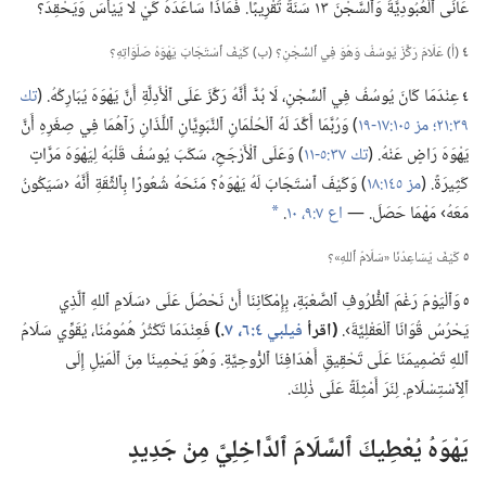
عَانَى ٱلْعُبُودِيَّةَ وَٱلسَّجْنَ ١٣ سَنَةً تَقْرِيبًا.‏ فَمَاذَا سَاعَدَهُ كَيْ لَا يَيْأَسَ وَيَحْقِدَ؟‏
٤
‏(‏أ)‏ عَلَامَ رَكَّزَ يُوسُفُ وَهُوَ فِي ٱلسِّجْنِ؟‏ (‏ب)‏ كَيْفَ ٱسْتَجَابَ يَهْوَهُ صَلَوَاتِهِ؟‏
٤
عِنْدَمَا كَانَ يُوسُفُ فِي ٱلسِّجْنِ،‏ لَا بُدَّ أَنَّهُ رَكَّزَ عَلَى ٱلْأَدِلَّةِ أَنَّ يَهْوَهَ يُبَارِكُهُ.‏ (‏
تك
٣٩:‏٢١؛‏
مز ١٠٥:‏١٧-‏١٩
‏)‏ وَرُبَّمَا أَكَّدَ لَهُ ٱلْحُلْمَانِ ٱلنَّبَوِيَّانِ ٱللَّذَانِ رَآهُمَا فِي صِغَرِهِ أَنَّ
يَهْوَهَ رَاضٍ عَنْهُ.‏ (‏
تك ٣٧:‏٥-‏١١
‏)‏ وَعَلَى ٱلْأَرْجَحِ،‏ سَكَبَ يُوسُفُ قَلْبَهُ لِيَهْوَهَ مَرَّاتٍ
كَثِيرَةً.‏ (‏
مز ١٤٥:‏١٨
‏)‏ وَكَيْفَ ٱسْتَجَابَ لَهُ يَهْوَهُ؟‏ مَنَحَهُ شُعُورًا بِٱلثِّقَةِ أَنَّهُ ‹سَيَكُونُ
مَعَهُ› مَهْمَا حَصَلَ.‏ —‏
اع ٧:‏٩،‏ ١٠
‏.‏
*
٥
كَيْفَ يُسَاعِدُنَا «سَلَامُ ٱللهِ»؟‏
٥
وَٱلْيَوْمَ رَغْمَ ٱلظُّرُوفِ ٱلصَّعْبَةِ،‏ بِإِمْكَانِنَا أَنْ نَحْصُلَ عَلَى ‹سَلَامِ ٱللهِ ٱلَّذِي
يَحْرُسُ قُوَانَا ٱلْعَقْلِيَّةَ›.‏
‏(‏اقرأ
فيلبي ٤:‏٦،‏ ٧
‏.‏)‏
فَعِنْدَمَا تَكْثُرُ هُمُومُنَا،‏ يُقَوِّي سَلَامُ
ٱللهِ تَصْمِيمَنَا عَلَى تَحْقِيقِ أَهْدَافِنَا ٱلرُّوحِيَّةِ.‏ وَهُوَ يَحْمِينَا مِنَ ٱلْمَيْلِ إِلَى
ٱلِٱسْتِسْلَامِ.‏ لِنَرَ أَمْثِلَةً عَلَى ذٰلِكَ.‏
يَهْوَهُ يُعْطِيكَ ٱلسَّلَامَ ٱلدَّاخِلِيَّ مِنْ جَدِيدٍ