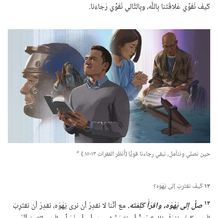
كَيفَ نُقَوِّي عَلاقَتَنا بِاللّٰه،‏ وبِالتَّالي نُقَوِّي رَجاءَنا.‏
حين نصلي ونتأمل،‏ نبقي رجاءنا قويًّا (‏أُنظر الفقرات ١٣-‏١٥.‏)‏
b
١٣
كَيفَ نقتَرِبُ إلى يَهْوَه؟‏
١٣
صلِّ إلى يَهْوَه،‏ واقرَأْ كَلِمَتَه.‏
مع أنَّنا لا نقدِرُ أن نرى يَهْوَه،‏ نقدِرُ أن نقتَرِبَ