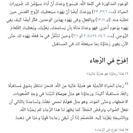
الوُعودِ المَذكورَة في كَلِمَةِ اللّٰه.‏ فيَسُوع وعَدَكَ أنَّ أباهُ سيُؤَمِّنُ لكَ ضَروراتِ
الحَياة.‏ (‏
مت ٦:‏٣٢،‏ ٣٣
‏)‏ ووَعَدَكَ أيضًا أنَّ يَهْوَه سيُعطيكَ الرُّوحَ القُدُسَ حينَ
تطلُبُهُ مِنه.‏ (‏
لو ١١:‏١٣
‏)‏ وبِالفِعل،‏ وفى يَهْوَه بِهذَينِ الوَعدَين.‏ فكِّرْ أيضًا كَيفَ يفي
يَهْوَه بِوُعودٍ أُخرى.‏ فهو وعَدَكَ مَثَلًا بِأن يُسامِحَك،‏ يُعَزِّيَك،‏ ويُعطِيَكَ الطَّعامَ
الرُّوحِيّ.‏ (‏
مت ٦:‏١٤؛‏
٢٤:‏٤٥؛‏
٢ كو ١:‏٣
‏)‏ وحينَ تتَأمَّلُ في ما فعَلَهُ يَهْوَه لكَ حتَّى
الآن،‏ يقوى رَجاؤُكَ بِما سيَفعَلُهُ لكَ في المُستَقبَل.‏
إفرَحْ في الرَّجاء
١٦
لِماذا رَجاؤُنا هو هَدِيَّةٌ غالِيَة؟‏
١٦
رَجاءُ الحَياةِ الأبَدِيَّة هو هَدِيَّةٌ غالِيَة مِنَ اللّٰه.‏ فنَحنُ ننتَظِرُ بِشَوقٍ مُستَقبَلًا
رائِعًا،‏ مُستَقبَلًا أكيدًا.‏ ورَجاؤُنا هو مِثلُ
مِرساةٍ
تُثَبِّتُنا في وَجهِ الصُّعوبات،‏
الاضطِهاد،‏ وحتَّى المَوت.‏ وهو مِثلُ
خوذَةٍ
تحمي عَقلَنا،‏ وتُساعِدُنا بِالتَّالي أن
نفعَلَ الصَّوابَ ونرفُضَ الخَطَأ.‏ كما يُظهِرُ لنا هذا الرَّجاءُ كم يُحِبُّنا اللّٰه،‏
وبِالنَّتيجَةِ يُقَرِّبُنا إلَيه.‏ فلْنُصَمِّمْ إذًا أن نُبقِيَ رَجاءَنا قَوِيًّا وحَيًّا في ذِهنِنا.‏
١٧
لِماذا نفرَحُ في الرَّجاء؟‏