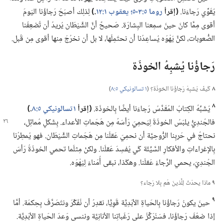
يُقَوِّي رَجاءَنا.‏
‏(‏إقرأ
روما ٥:‏٣-‏٥؛‏
يعقوب ١:‏١٢
‏.‏)‏
لِذلِك أصبَحَ رَجاؤُنا اليَومَ
أقوى مِمَّا كانَ حينَ سمِعنا البِشارَة.‏ صَحيحٌ أنَّ الشَّيْطَان يُريدُ أن تُضعِفَنا
الصُّعوبات،‏ لكنَّ يَهْوَه يُساعِدُنا أن نحتَمِلَها،‏ لا بل أن نخرُجَ مِنها أقوى مِن قَبل.‏
رَجاؤُنا يُشبِهُ الخوذَة
٨
كَيفَ يُشبِهُ رَجاؤُنا الخوذَة؟‏ (‏
١ تسالونيكي ٥:‏٨
‏)‏
٨
يُشَبِّهُ الكِتابُ المُقَدَّسُ رَجاءَنا أيضًا بِالخوذَة.‏
‏(‏إقرأ
١ تسالونيكي ٥:‏٨
‏.‏)‏
فالجُندِيُّ يلبَسُ الخوذَةَ
لِيَحمِيَ رَأسَهُ مِن هَجَماتِ الأعداء.‏ بِشَكلٍ مُماثِل،‏
نحتاجُ في حَربِنا الرُّوحِيَّة أن نحمِيَ عَقلَنا مِن هَجَماتِ الشَّيْطَان.‏ فهو يُمطِرُنا
بِالإغراءاتِ والأفكارِ السَّيِّئَة كَي يُفسِدَ عَقلَنا.‏ ولكنْ مِثلَما تحمي الخوذَةُ رَأسَ
الجُندِيّ،‏ يحمي الرَّجاءُ عَقلَنا.‏ وهكَذا،‏ نبقى أُمَناءَ لِيَهْوَه.‏
٩
ماذا يحدُثُ لِلَّذينَ هُم بِلا رَجاء؟‏
٩
حينَ يكونُ رَجاؤُنا بِالحَياةِ الأبَدِيَّة قَوِيًّا،‏ نقدِرُ أن نُفَكِّرَ ونتَصَرَّفَ بِحِكمَة.‏ أمَّا
إذا ضعُفَ رَجاؤُنا،‏ فسَنُرَكِّزُ على رَغَباتِنا الأنانِيَّة وننسى وَعدَ الحَياةِ الأبَدِيَّة.‏