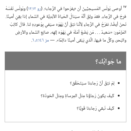
١٧
أوصى بُولُس المَسيحِيِّينَ أن ‹يفرَحوا في الرَّجاء›.‏ (‏
رو ١٢:‏١٢
‏)‏ وبُولُس نَفْسُهُ
فرِحَ في الرَّجاء.‏ فقدْ وثِقَ أنَّهُ سيَنالُ الحَياةَ الأبَدِيَّة في السَّماءِ إذا بقِيَ أمينًا.‏
نَحنُ أيضًا،‏ نفرَحُ في الرَّجاءِ لِأنَّنا نثِقُ أنَّ يَهْوَه سيَفي بِوُعودِهِ لنا.‏ قالَ كاتِبُ
المَزْمُور:‏ «سَعيدٌ .‏ .‏ .‏ مَن يَضَعُ أمَلَهُ في يَهْوَه إلهِه،‏ صانِعِ السَّماءِ والأرضِ
والبَحر،‏ وكُلِّ ما فيها،‏ الَّذي يَبْقى أمينًا دائِمًا».‏ —‏
مز ١٤٦:‏٥،‏ ٦
‏.‏
ما جَوابُك؟‏
لِمَ نثِقُ أنَّ رَجاءَنا سيَتَحَقَّق؟‏
كَيفَ يكونُ رَجاؤُنا مِثلَ المِرساةِ ومِثلَ الخوذَة؟‏
كَيفَ نُبقي رَجاءَنا قَوِيًّا؟‏