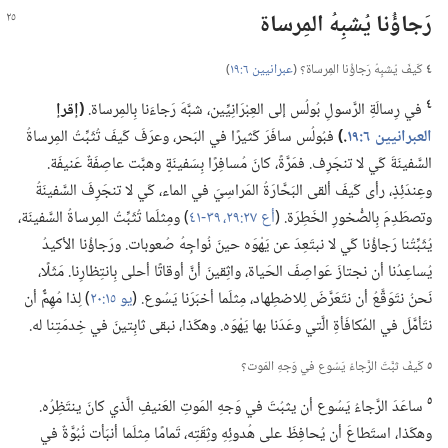
رَجاؤُنا يُشبِهُ المِرساة
٤
كَيفَ يُشبِهُ رَجاؤُنا المِرساة؟‏ (‏
عبرانيين ٦:‏١٩
‏)‏
٤
في رِسالَةِ الرَّسولِ بُولُس إلى العِبْرَانِيِّين،‏ شبَّهَ رَجاءَنا بِالمِرساة.‏
‏(‏إقرإ
العبرانيين ٦:‏١٩
‏.‏)‏
فبُولُس سافَرَ كَثيرًا في البَحر،‏ وعرَفَ كَيفَ تُثَبِّتُ المِرساةُ
السَّفينَةَ كَي لا تنجَرِف.‏ فمَرَّةً،‏ كانَ مُسافِرًا بِسَفينَةٍ وهبَّت عاصِفَةٌ عَنيفَة.‏
وعِندَئِذٍ،‏ رأى كَيفَ ألقى البَحَّارَةُ المَراسِيَ في الماء،‏ كَي لا تنجَرِفَ السَّفينَةُ
وتصطَدِمَ بِالصُّخورِ الخَطِرَة.‏ (‏
أع ٢٧:‏٢٩،‏
٣٩-‏٤١
‏)‏ ومِثلَما تُثَبِّتُ المِرساةُ السَّفينَة،‏
يُثَبِّتُنا رَجاؤُنا كَي لا نبتَعِدَ عن يَهْوَه حينَ نُواجِهُ صُعوبات.‏ ورَجاؤُنا الأكيدُ
يُساعِدُنا أن نجتازَ عَواصِفَ الحَياة،‏ واثِقينَ أنَّ أوقاتًا أحلى بِانتِظارِنا.‏ مَثَلًا،‏
نَحنُ نتَوَقَّعُ أن نتَعَرَّضَ لِلاضطِهاد،‏ مِثلَما أخبَرَنا يَسُوع.‏ (‏
يو ١٥:‏٢٠
‏)‏ لِذا مُهِمٌّ أن
نتَأمَّلَ في المُكافَأةِ الَّتي وعَدَنا بها يَهْوَه.‏ وهكَذا،‏ نبقى ثابِتينَ في خِدمَتِنا له.‏
٥
كَيفَ ثبَّتَ الرَّجاءُ يَسُوع في وَجهِ المَوت؟‏
٥
ساعَدَ الرَّجاءُ يَسُوع أن يثبُتَ في وَجهِ المَوتِ العَنيفِ الَّذي كانَ ينتَظِرُه.‏
وهكَذا،‏ استَطاعَ أن يُحافِظَ على هُدوئِهِ وثِقَتِه،‏ تَمامًا مِثلَما أنبَأت نُبُوَّةٌ في