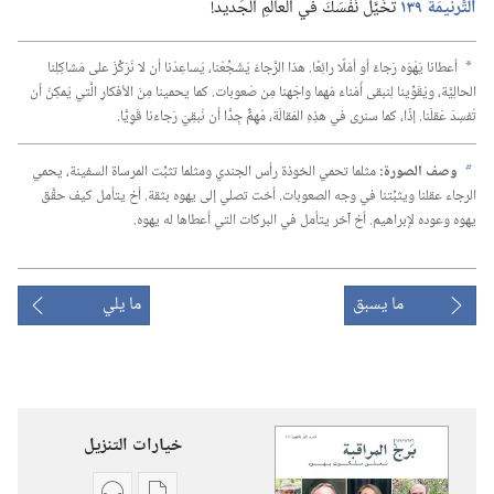
التَّرنيمَة ١٣٩
تخَيَّلْ نَفْسَكَ في العالَمِ الجَديد!‏
أعطانا يَهْوَه رَجاءً أو أمَلًا رائِعًا.‏ هذا الرَّجاءُ يُشَجِّعُنا،‏ يُساعِدُنا أن لا نُرَكِّزَ على مَشاكِلِنا
a
الحالِيَّة،‏ ويُقَوِّينا لِنبقى أُمَناءَ مَهما واجَهنا مِن صُعوبات.‏ كما يحمينا مِنَ الأفكارِ الَّتي يُمكِنُ أن
تُفسِدَ عَقلَنا.‏ إذًا،‏ كما سنرى في هذِهِ المَقالَة،‏ مُهِمٌّ جِدًّا أن نُبقِيَ رَجاءَنا قَوِيًّا.‏
وصف الصورة:‏
مثلما تحمي الخوذة رأس الجندي ومثلما تثبِّت المرساة السفينة،‏ يحمي
b
الرجاء عقلنا ويثبِّتنا في وجه الصعوبات.‏ أخت تصلي إلى يهوه بثقة.‏ أخ يتأمل كيف حقَّق
يهوه وعوده لإبراهيم.‏ أخ آخر يتأمل في البركات التي أعطاها له يهوه.‏
ما يسبق
ما يلي
خيارات التنزيل