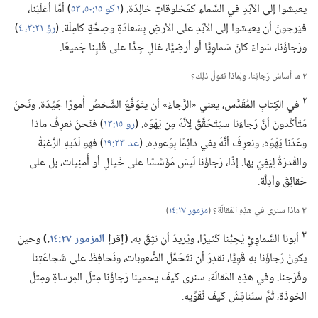
يعيشوا إلى الأبَدِ في السَّماءِ كمَخلوقاتٍ خالِدَة.‏ (‏
١ كو ١٥:‏٥٠،‏
٥٣
‏)‏ أمَّا أغلَبُنا،‏
فيَرجونَ أن يعيشوا إلى الأبَدِ على الأرضِ بِسَعادَةٍ وصِحَّةٍ كامِلَة.‏ (‏
رؤ ٢١:‏٣،‏ ٤
‏)‏
ورَجاؤُنا،‏ سَواءٌ كانَ سَماوِيًّا أو أرضِيًّا،‏ غالٍ جِدًّا على قَلبِنا جَميعًا.‏
٢
ما أساسُ رَجائِنا،‏ ولِماذا نقولُ ذلِك؟‏
٢
في الكِتابِ المُقَدَّس،‏ يعني «الرَّجاءُ» أن يتَوَقَّعَ الشَّخصُ أُمورًا جَيِّدَة.‏ ونَحنُ
مُتَأكِّدونَ أنَّ رَجاءَنا سيَتَحَقَّقُ لِأنَّهُ مِن يَهْوَه.‏ (‏
رو ١٥:‏١٣
‏)‏ فنَحنُ نعرِفُ ماذا
وعَدَنا يَهْوَه،‏ ونعرِفُ أنَّهُ يفي دائِمًا بِوُعودِه.‏ (‏
عد ٢٣:‏١٩
‏)‏ فهو لَدَيهِ الرَّغبَةُ
والقُدرَةُ لِيَفِيَ بها.‏ إذًا،‏ رَجاؤُنا لَيسَ مُؤَسَّسًا على خَيالٍ أو أُمنِيات،‏ بل على
حَقائِقَ وأدِلَّة.‏
٣
ماذا سنرى في هذِهِ المَقالَة؟‏ (‏
مزمور ٢٧:‏١٤
‏)‏
٣
أبونا السَّماوِيُّ يُحِبُّنا كَثيرًا،‏ ويُريدُ أن نثِقَ به.‏
‏(‏إقرإ
المزمور ٢٧:‏١٤
‏.‏)‏
وحينَ
يكونُ رَجاؤُنا بهِ قَوِيًّا،‏ نقدِرُ أن نتَحَمَّلَ الصُّعوبات،‏ ونُحافِظَ على شَجاعَتِنا
وفَرَحِنا.‏ وفي هذِهِ المَقالَة،‏ سنرى كَيفَ يحمينا رَجاؤُنا مِثلَ المِرساةِ ومِثلَ
الخوذَة،‏ ثُمَّ سنُناقِشُ كَيفَ نُقَوِّيه.‏