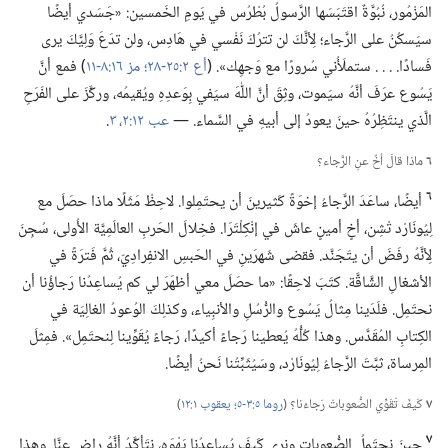
المَزْمُور،‏ نُبُوَّةٌ اقتَبَسَها الرَّسولُ بُطْرُس في يَومِ الخَمسين:‏ «جَسَدي أيضًا
سيَسكُنُ على الرَّجاء؛‏ لِأنَّكَ لن تترُكَ نَفْسي في هَادِس،‏ ولن تدَعَ وَلِيَّكَ يرى
فَسادًا.‏ .‏ .‏ .‏ ستملَأُني سُرورًا مع وَجهِك».‏ (‏
أع ٢:‏٢٥-‏٢٨؛‏
مز ١٦:‏٨-‏١١
‏)‏ فمع أنَّ
يَسُوع عرَفَ أنَّهُ سيَموت،‏ وثِقَ أنَّ اللّٰهَ سيَفي بِوَعدِهِ ويُقيمُه،‏ وركَّزَ على الفَرَحِ
الَّذي ينتَظِرُهُ حينَ يعودُ إلى أبيهِ في السَّماء.‏ —‏
عب ١٢:‏٢،‏ ٣
‏.‏
٦
ماذا قالَ أخٌ عنِ الرَّجاء؟‏
٦
أيضًا،‏ ساعَدَ الرَّجاءُ إخوَةً كَثيرينَ أن يحتَمِلوا.‏ لاحِظْ مَثَلًا ماذا حصَلَ مع
لِيُونَارْد تْشِن،‏ أخٍ أمينٍ عاشَ في إنْكِلْتَرَا.‏ فخِلالَ الحَربِ العالَمِيَّة الأُولى،‏ سُجِنَ
لِأنَّهُ رفَضَ أن يتَجَنَّد.‏ فقضى شَهرَينِ في الحَبسِ الانفِرادِيّ،‏ ثُمَّ فَترَةً في
الأشغالِ الشَّاقَّة.‏ كتَبَ لاحِقًا:‏ «ما حصَلَ معي أظهَرَ لي كم يُساعِدُنا رَجاؤُنا أن
نحتَمِل.‏ فلَدَينا مِثالُ يَسُوع والرُّسُلِ والأنبِياء،‏ وكذلِكَ الوُعودُ الغالِيَة في
الكِتابِ المُقَدَّس.‏ وهذا كُلُّهُ يُعطينا رَجاءً أكيدًا،‏ رَجاءً يُقَوِّينا لِنحتَمِل».‏ فمِثلَ
المِرساة،‏ ثبَّتَ الرَّجاءُ لِيُونَارْد،‏ وسَيُثَبِّتُنا نَحنُ أيضًا.‏
٧
كَيفَ تُقَوِّي الصُّعوباتُ رَجاءَنا؟‏ (‏
روما ٥:‏٣-‏٥؛‏
يعقوب ١:‏١٢
‏)‏
٧
حينَ نحتَمِلُ الصُّعوباتِ ونرى كَيفَ يُساعِدُنا يَهْوَه،‏ نتَأكَّدُ أنَّهُ راضٍ عنَّا.‏ وهذا