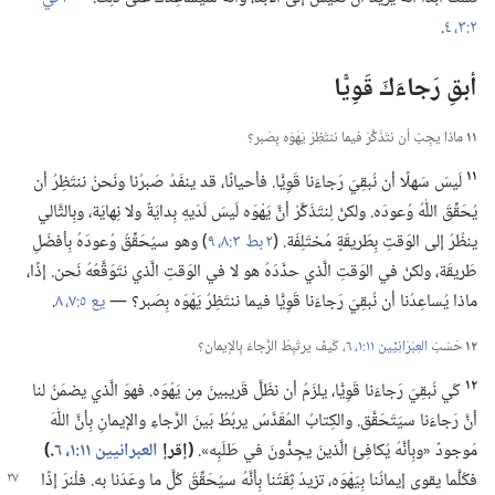
٢:‏٣،‏ ٤
‏.‏
أبقِ رَجاءَكَ قَوِيًّا
١١
ماذا يجِبُ أن نتَذَكَّرَ فيما ننتَظِرُ يَهْوَه بِصَبر؟‏
١١
لَيسَ سَهلًا أن نُبقِيَ رَجاءَنا قَوِيًّا.‏ فأحيانًا،‏ قد ينفَدُ صَبرُنا ونَحنُ ننتَظِرُ أن
يُحَقِّقَ اللّٰهُ وُعودَه.‏ ولكنْ لِنتَذَكَّرْ أنَّ يَهْوَه لَيسَ لَدَيهِ بِدايَةٌ ولا نِهايَة،‏ وبِالتَّالي
ينظُرُ إلى الوَقتِ بِطَريقَةٍ مُختَلِفَة.‏ (‏
٢ بط ٣:‏٨،‏ ٩
‏)‏ وهو سيُحَقِّقُ وُعودَهُ بِأفضَلِ
طَريقَة،‏ ولكنْ في الوَقتِ الَّذي حدَّدَهُ هو لا في الوَقتِ الَّذي نتَوَقَّعُهُ نَحن.‏ إذًا،‏
ماذا يُساعِدُنا أن نُبقِيَ رَجاءَنا قَوِيًّا فيما ننتَظِرُ يَهْوَه بِصَبر؟‏ —‏
يع ٥:‏٧،‏ ٨
‏.‏
١٢
حَسَبَ
العِبْرَانِيِّين ١١:‏١،‏
٦
‏،‏ كَيفَ يرتَبِطُ الرَّجاءُ بِالإيمان؟‏
١٢
كَي نُبقِيَ رَجاءَنا قَوِيًّا،‏ يلزَمُ أن نظَلَّ قَريبينَ مِن يَهْوَه.‏ فهوَ الَّذي يضمَنُ لنا
أنَّ رَجاءَنا سيَتَحَقَّق.‏ والكِتابُ المُقَدَّسُ يربُطُ بَينَ الرَّجاءِ والإيمانِ بِأنَّ اللّٰهَ
مَوجودٌ «وبِأنَّهُ يُكافِئُ الَّذينَ يجِدُّونَ في طَلَبِه».‏
‏(‏إقرإ
العبرانيين ١١:‏١،‏
٦
‏.‏)‏
فكُلَّما يقوى إيمانُنا بِيَهْوَه،‏
تزيدُ ثِقَتُنا بِأنَّهُ سيُحَقِّقُ كُلَّ ما وعَدَنا به.‏ فلْنرَ إذًا