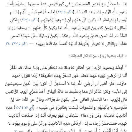
هذا ما حصَلَ مع بَعضِ المَسيحِيِّينَ في كُورِنْثُوس.‏ فقدْ خسِروا إيمانَهُم بِأحَدِ
وُعودِ اللّٰهِ الرَّئيسِيَّة:‏ وَعدِ القِيامَة.‏ (‏
١ كو ١٥:‏١٢
‏)‏ لِذا حذَّرَهُم بُولُس أنَّهُم إذا لم
يُؤْمِنوا بِالقِيامَة،‏ فسَيَكونُ كُلُّ هَمِّهِم أن يُشبِعوا رَغَباتِهِم.‏ (‏
١ كو ١٥:‏٣٢
‏)‏ بِشَكلٍ
مُماثِل،‏ لا يُؤْمِنُ كَثيرونَ اليَومَ بِوُعودِ اللّٰه.‏ لِذا يكونُ كُلُّ هَمِّهِم أن يسعَوا وَراءَ
المَلَذَّات.‏ أمَّا نَحن،‏ فنثِقُ بِوُعودِ اللّٰه.‏ وهكَذا،‏ يكونُ رَجاؤُنا مِثلَ خوذَةٍ تحمي
عَقلَنا،‏ وبِالتَّالي لا نعيشُ بِطَريقَةٍ أنانِيَّة تُفسِدُ عَلاقَتَنا بِيَهْوَه.‏ —‏
١ كو ١٥:‏٣٣،‏ ٣٤
‏.‏
١٠
كَيفَ يحمينا رَجاؤُنا مِنَ الأفكارِ الخاطِئَة؟‏
١٠
أيضًا،‏ يحمينا الرَّجاءُ مِن أفكارٍ خاطِئَة قد تخطُرُ على بالِنا.‏ مَثَلًا،‏ قد نُفَكِّرُ
أنَّنا لن نُرضِيَ يَهْوَه مَهما فعَلنا.‏ فهل تشعُرُ بِهذِهِ الطَّريقَة؟‏ رُبَّما تقول:‏ ‹مَهما
حاوَلت،‏ فلن أقدِرَ أن أُرضِيَ اللّٰه.‏ لِذا لا أستاهِلُ أن أكونَ بَينَ الَّذينَ سيَعيشونَ
إلى الأبَد›.‏ ولكنْ تذَكَّرْ أنَّ هذا بِالضَّبطِ ما قالَهُ ألِيفَاز،‏ أحَدُ مُعَزِّي أيُّوب الزَّائِفين.‏
قالَ لِأيُّوب:‏ «ما الإنسانُ الفاني حتَّى يكونَ طاهِرًا؟‏».‏ وقالَ عنِ اللّٰه:‏ «ها إنَّ
قُدُّوسيهِ لا يأتَمِنُهُم،‏ والسَّمواتُ لَيسَت بِطاهِرَةٍ في عَينَيه».‏ (‏
أي ١٥:‏١٤،‏ ١٥
‏)‏ هذِه
أكاذيبُ فَظيعَة.‏ ومَن وَراءَها؟‏ الشَّيْطَان.‏ فهو يعرِفُ أنَّكَ إذا صدَّقتَ أكاذيبَ
كهذِه،‏ فسَتخسَرُ رَجاءَك.‏ لِذا،‏ ارفُضْ هذِهِ الأكاذيبَ وركِّزْ على وُعودِ يَهْوَه.‏ لا
تشُكَّ أبَدًا أنَّهُ يُريدُ أن تعيشَ إلى الأبَد،‏ وأنَّهُ سيُساعِدُكَ على ذلِك.‏ —‏
١ تي