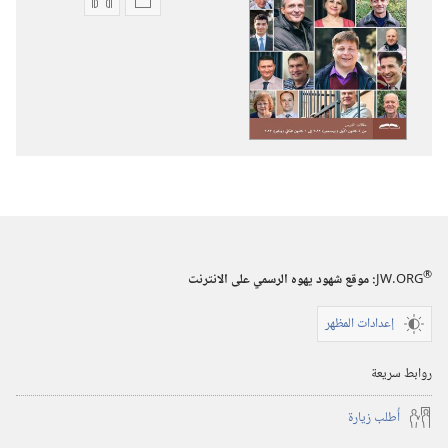
خيارات
خيارات
تنزيل
تنزيل
الاصدارات
التسجيلات
برج
السمعية
المراقبة
برج
(‏الطبعة
المراقبة
الدراسية)‏
(‏الطبعة
‏‎تشرين١/
الدراسية)‏
أكتوبر‏
‏‎تشرين١/
أكتوبر‏
®
JW.ORG
:‏ موقع شهود يهوه الرسمي على الانترنت
إعدادات المظهر
روابط سريعة
أُطلب زيارة