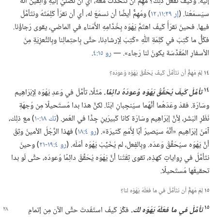
إلَيه.‏ وكَيفَ نفعَلُ ذلِك؟‏ مُهِمٌّ أن نتَحَدَّثَ معه،‏ أي أن نُصَلِّيَ إلَيهِ واثِقينَ أنَّهُ
سيَسمَعُنا.‏ (‏
إر ٢٩:‏١١،‏ ١٢
‏)‏ ومُهِمٌّ أيضًا أن نسمَعَ له،‏ أي أن نقرَأَ كَلِمَتَهُ ونتَأمَّلَ
فيها.‏ فحينَ نقرَأُ كَيفَ اهتَمَّ يَهْوَه بِخُدَّامِهِ الأُمَناءِ في الماضي،‏ يقوى رَجاؤُنا.‏
فكُلُّ ما كُتِبَ في كَلِمَةِ اللّٰهِ «كُتِبَ لِإرشادِنا،‏ حتَّى بِاحتِمالِنا وبِالتَّعزِيَةِ مِنَ
الأسفارِ المُقَدَّسَة يكونُ لنا رَجاء».‏ —‏
رو ١٥:‏٤
‏.‏
١٤
لِمَ مُهِمٌّ أن نتَأمَّلَ كَيفَ يُحَقِّقُ يَهْوَه وُعودَه؟‏
١٤
تأمَّلْ كَيفَ يُحَقِّقُ يَهْوَه وُعودَهُ دائِمًا.‏
مَثَلًا،‏ تأمَّلْ في وَعدِ يَهْوَه لِإبْرَاهِيم
وسَارَة.‏ فقدْ وعَدَهُما أنَّهُما سيُنجِبانِ ابْنًا.‏ لكنَّ هذا بدا مُستَحيلًا مِن وُجهَةِ
نَظَرِ البَشَر،‏ لِأنَّ إبْرَاهِيم وسَارَة كانا كَبيرَينِ جِدًّا في العُمر.‏ (‏
تك ١٨:‏١٠
‏)‏ مع ذلِك،‏
آمَنَ إبْرَاهِيم «أنَّهُ سيَصيرُ أبًا لِأُمَمٍ كَثيرَة».‏ (‏
رو ٤:‏١٨
‏)‏ فهذا الرَّجُلُ الأمينُ وثِقَ
أنَّ يَهْوَه سيُحَقِّقُ وَعدَه.‏ وبِالفِعل،‏ لم يُخَيِّبْ يَهْوَه أمَلَه.‏ (‏
رو ٤:‏١٩-‏٢١
‏)‏ وحينَ
نتَأمَّلُ في رِواياتٍ كهذِه،‏ تقوى ثِقَتُنا أنَّ يَهْوَه يُحَقِّقُ دائِمًا وُعودَه،‏ حتَّى لَو بدا
تحقيقُها مُستَحيلًا.‏
١٥
لِمَ مُهِمٌّ أن نتَأمَّلَ في ما فعَلَهُ يَهْوَه لنا؟‏
١٥
تأمَّلْ في ما فعَلَهُ يَهْوَه لك.‏
فكِّرْ كَيفَ استَفَدتَ
حتَّى الآن مِن إتمامِ