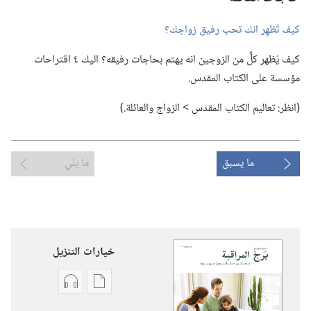
كيف تُظهِر انك تحب رفيق زواجك؟‏
كيف يُظهر كلٌّ من الزوجين انه يهتم بحاجات رفيقه؟‏ اليك ٤ اقتراحات
مؤسسة على الكتاب المقدس.‏
‏(‏انظر:‏ تعاليم الكتاب المقدس >‏ الزواج والعائلة.‏)‏
ما يسبق
ما يلي
خيارات التنزيل
خيارات
خيارات
تنزيل
تنزيل