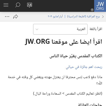
JW.ORG
تسجيل
تغيير
البحث
اظهر
الدخول
لغة
في
القائم
(يفتح
برج المراقبة (‏الطبعة الدراسية)‏ | ‏‎أيار/مايو‏ ‏‎٢٠١٩‏
الموقع
JW.‎ORG
نافذة
جديدة)
اقرأ باللغة
اقرأ ايضا على موقعنا JW.‎ORG
الكتاب المقدس يغيِّر حياة الناس
ربحت اهم جائزة في حياتي
ماذا دفع لاعب تِنس محترفا ان يعتزل مهنته ويقضي كل وقته في خدمة
اللّٰه؟‏
‏(‏انظر:‏ تعاليم الكتاب المقدس >‏ السعادة وراحة البال.‏)‏
حاجات العائلة