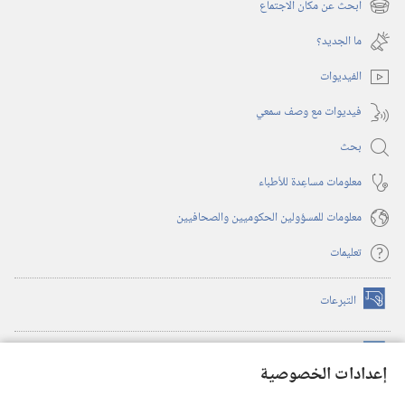
نافذة
ابحث عن مكان الاجتماع
(يفتح
جديدة)
نافذة
ما الجديد؟‏
جديدة)
الفيديوات
فيديوات مع وصف سمعي
بحث
معلومات مساعِدة للأطباء
معلومات للمسؤولين الحكوميين والصحافيين
تعليمات
التبرعات
(يفتح
نافذة
جديدة)
مكتبة برج المراقبة الالكترونية
™
(يفتح
إعدادات الخصوصية
نافذة
JW Hub
جديدة)