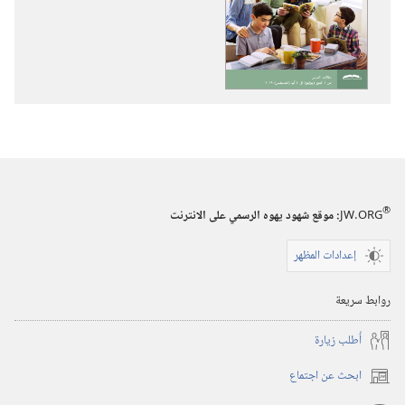
الاصدارات
التسجيلات
برج
السمعية
المراقبة
برج
(‏الطبعة
المراقبة
الدراسية)‏
(‏الطبعة
‏‎أيار/
الدراسية)‏
مايو‏
‏‎أيار/
مايو‏
®
JW.ORG
:‏ موقع شهود يهوه الرسمي على الانترنت
إعدادات المظهر
روابط سريعة
أُطلب زيارة
ابحث عن اجتماع
(يفتح