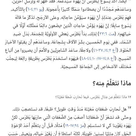
أيضًا،‏ أكَّدَ يَسُوع لِبُطْرُس أنَّ يَهْوَه سيَدعَمُه.‏ فقدْ ظهَرَ لهُ ولِرُسُلٍ آخَرين،‏
وساعَدَهُم مُجَدَّدًا أن يصطادوا سَمَكًا كَثيرًا بِأُعجوبَة.‏ (‏
يو ٢١:‏٤-‏٦
‏)‏ بِالتَّأكيد،‏
فهِمَ بُطْرُس عِندَئِذٍ أنَّ يَهْوَه سيُؤَمِّنُ حاجاتِه.‏ وعلى الأرجَح،‏ تذَكَّرَ ما قالَهُ
يَسُوع سابِقًا:‏ إنَّ يَهْوَه يُؤَمِّنُ حاجاتِ الَّذينَ ‹يضَعونَ دائِمًا مَملَكَتَه أوَّلًا في
حَياتِهِم›.‏ (‏
مت ٦:‏٣٣
‏)‏ لِذلِك،‏ بدَأَ بُطْرُس يُعطي الأولَوِيَّةَ لِلخِدمَة،‏ بَدَلَ صَيدِ
السَّمَك.‏ ففي يَومِ الخَمسين،‏ بشَّرَ الآلافَ بِشَجاعَة،‏ وساعَدَهُم أن يقبَلوا الأخبارَ
الحُلوَة.‏ (‏
أع ٢:‏١٤،‏
٣٧-‏٤١
‏)‏ ولاحِقًا،‏ ساعَدَ السَّامِرِيِّينَ والأُمَمَ أن يصيروا مِن أتباعِ
المَسِيح.‏ (‏
أع ٨:‏١٤-‏١٧؛‏
١٠:‏٤٤-‏٤٨
‏)‏ فيَهْوَه استَخدَمَ بُطْرُس بِطَريقَةٍ رائِعَة لِيَجلُبَ
مُختَلَفَ الأشخاصِ إلى الجَماعَةِ المَسيحِيَّة.‏
ماذا نتَعَلَّمُ مِنه؟‏
١٢
ماذا نتَعَلَّمُ مِن مِثالِ بُطْرُس،‏ فيما نُحارِبُ ضُعفًا مُعَيَّنًا؟‏
١٢
هل نُحارِبُ ضَعَفاتٍ مُعَيَّنَة مُنذُ وَقتٍ طَويل؟‏ طَبعًا،‏ قد نستَصعِبُ ذلِك.‏
وحتَّى قد نشعُرُ أنَّ ضَعَفاتِنا أصعَبُ مِنَ الضَّعَفاتِ الَّتي حارَبَها بُطْرُس.‏ لكنَّ
يَهْوَه يُقَوِّينا كَي لا نستَسلِم.‏ (‏
مز ٩٤:‏١٧-‏١٩
‏)‏ مَثَلًا،‏ قَبلَ أن يتَعَلَّمَ أحَدُ الإخوَةِ
الحَقّ،‏ كانَ مِثلِيًّا لِسِنينَ طَويلَة.‏ لكنَّهُ استَطاعَ أن يُغَيِّرَ حَياتَه،‏ ويَعيشَ حَسَبَ