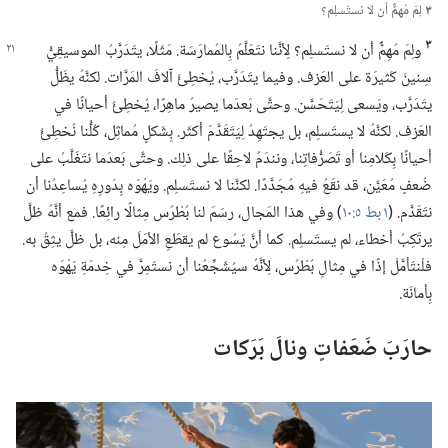
٣
لِمَ مُهِمٌّ أن لا نستَسلِم؟‏
٣
ولِمَ مُهِمٌّ أن لا نستَسلِم؟‏ لِأنَّنا نتَعَلَّمُ بِالمُمارَسَة.‏ مَثَلًا،‏ يتَدَرَّبُ
الموسيقِيُّ
سِنينَ كَثيرَة على العَزف.‏ وفيما يتَدَرَّب،‏ يُخطِئُ آلافَ المَرَّات.‏ لكنَّهُ يظَلُّ
يتَدَرَّب،‏ ويَسعى لِيَتَحَسَّن.‏ وحتَّى بَعدَما يصيرُ ماهِرًا،‏ يُخطِئُ أحيانًا في
العَزف.‏ لكنَّهُ لا يستَسلِم،‏ بل يجتَهِدُ لِيَتَقَدَّمَ أكثَر.‏ بِشَكلٍ مُماثِل،‏ كُلُّنا نُخطِئُ
أحيانًا بِكَلامِنا أو تَصَرُّفاتِنا،‏ ونندَمُ لاحِقًا على ذلِك.‏ وحتَّى بَعدَما نتَغَلَّبُ على
ضُعفٍ مُعَيَّن،‏ قد نقَعُ فيهِ مُجَدَّدًا.‏ لكنَّنا لا نستَسلِم.‏ ويَهْوَه بِدَورِهِ يُساعِدُنا أن
نتَقَدَّم.‏ (‏
١ بط ٥:‏١٠
‏)‏ وفي هذا المَجال،‏ رسَمَ لنا بُطْرُس مِثالًا رائِعًا.‏ فمع أنَّهُ ظلَّ
يرتَكِبُ أخطاء،‏ لم يستَسلِم.‏ كما أنَّ يَسُوع لم يقطَعِ الأمَلَ مِنه،‏ بل ظلَّ يثِقُ به.‏
فلْنتَأمَّلْ إذًا في مِثالِ بُطْرُس،‏ لِأنَّهُ سيُشَجِّعُنا أن نستَمِرَّ في خِدمَةِ يَهْوَه
بِأمانَة.‏
حارَبَ ضَعَفاتٍ ونالَ بَرَكات