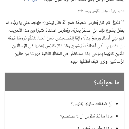
١٦
لِمَ يُفيدُنا مِثالُ بُطْرُس ورِسالَتاه؟‏
١٦
تخَيَّلْ كم كانَ بُطْرُس سَعيدًا.‏ فمع أنَّهُ قالَ لِيَسُوع:‏ «إبتَعِدْ عنِّي يا رَبُّ»،‏ لم
يفعَلْ يَسُوع ذلِك،‏ بلِ استَمَرَّ يُدَرِّبُه.‏ وبُطْرُس استَفادَ كَثيرًا مِن هذا التَّدريب.‏
فهو بقِيَ أمينًا،‏ ورسَمَ مِثالًا رائِعًا لِلمَسيحِيِّين.‏ نَحنُ أيضًا،‏ نتَعَلَّمُ دُروسًا مُهِمَّة
مِنَ التَّدريبِ الَّذي أعطاهُ لهُ يَسُوع.‏ وقدْ ذكَرَ بُطْرُس بَعضَها في الرِّسالَتَينِ
اللَّتَينِ كتَبَهُما بِالوَحْي.‏ لِذا،‏ سنُناقِشُ في المَقالَةِ التَّالِيَة دُروسًا مِن هاتَينِ
الرِّسالَتَين،‏ ونرى كَيفَ نُطَبِّقُها اليَوم.‏
ما جَوابُك؟‏
أيُّ ضَعَفاتٍ حارَبَها بُطْرُس؟‏
ماذا ساعَدَ بُطْرُس أن لا يستَسلِم؟‏
ماذا نتَعَلَّمُ مِن بُطْرُس؟‏