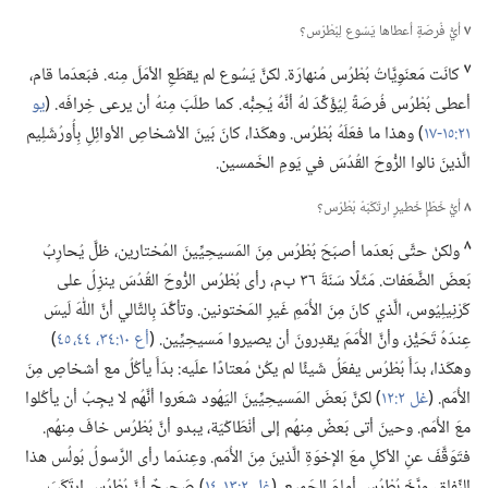
٧
أيُّ فُرصَةٍ أعطاها يَسُوع لِبُطْرُس؟‏
٧
كانَت مَعنَوِيَّاتُ بُطْرُس مُنهارَة.‏ لكنَّ يَسُوع لم يقطَعِ الأمَلَ مِنه.‏ فبَعدَما قام،‏
أعطى بُطْرُس فُرصَةً لِيُؤَكِّدَ لهُ أنَّهُ يُحِبُّه.‏ كما طلَبَ مِنهُ أن يرعى خِرافَه.‏ (‏
يو
٢١:‏١٥-‏١٧
‏)‏ وهذا ما فعَلَهُ بُطْرُس.‏ وهكَذا،‏ كانَ بَينَ الأشخاصِ الأوائِلِ بِأُورُشَلِيم
الَّذينَ نالوا الرُّوحَ القُدُسَ في يَومِ الخَمسين.‏
٨
أيُّ خَطَإٍ خَطيرٍ ارتَكَبَهُ بُطْرُس؟‏
٨
ولكنْ حتَّى بَعدَما أصبَحَ بُطْرُس مِنَ المَسيحِيِّينَ المُختارين،‏ ظلَّ يُحارِبُ
بَعضَ الضَّعَفات.‏ مَثَلًا سَنَةَ ٣٦ ب‌م،‏ رأى بُطْرُس الرُّوحَ القُدُسَ ينزِلُ على
كَرْنِيلِيُوس،‏ الَّذي كانَ مِنَ الأُمَمِ غَيرِ المَختونين.‏ وتأكَّدَ بِالتَّالي أنَّ اللّٰهَ لَيسَ
عِندَهُ تَحَيُّز،‏ وأنَّ الأُمَمَ يقدِرونَ أن يصيروا مَسيحِيِّين.‏ (‏
أع ١٠:‏٣٤،‏
٤٤،‏ ٤٥
‏)‏
وهكَذا،‏ بدَأَ بُطْرُس يفعَلُ شَيئًا لم يكُنْ مُعتادًا علَيه:‏ بدَأَ يأكُلُ مع أشخاصٍ مِنَ
الأُمَم.‏ (‏
غل ٢:‏١٢
‏)‏ لكنَّ بَعضَ المَسيحِيِّينَ اليَهُود شعَروا أنَّهُم لا يجِبُ أن يأكُلوا
معَ الأُمَم.‏ وحينَ أتى بَعضٌ مِنهُم إلى أنْطَاكْيَة،‏ يبدو أنَّ بُطْرُس خافَ مِنهُم.‏
فتَوَقَّفَ عنِ الأكلِ معَ الإخوَةِ الَّذينَ مِنَ الأُمَم.‏ وعِندَما رأى الرَّسولُ بُولُس هذا
النِّفاق،‏ وبَّخَ بُطْرُس أمامَ الجَميع.‏ (‏
غل ٢:‏١٣،‏ ١٤
‏)‏ صَحيحٌ أنَّ بُطْرُس ارتَكَبَ