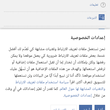
تعليمات
التبرعات
(يفتح
نافذة
جديدة)
مكتبة برج المراقبة الالكترونية
™
(يفتح
إعدادات الخصوصية
نافذة
JW Hub
جديدة)
(يفتح
نحن نستعمل ملفات تعريف الارتباط وتقنيات مشابهة كي نُقدِّم لك أفضل
نافذة
®
خدمة. بعض ملفات تعريف الارتباط ضرورية كي يعمل موقعنا ولا يمكن
تطبيق
JW Library
جديدة)
رفضها. ولكن بإمكانك أن تختار إما أن تقبل استعمال ملفات إضافية أو
مكتبة برج المراقبة
ترفض استعمالها. والهدف من هذه الملفات الإضافية هو أن نُسهِّل عليك
استخدام موقعنا. تأكَّد أننا لن نبيع أبدًا أيًّا من البيانات ولن نستعملها
للتسويق. لتعرف أكثر، اقرأ
سياسة استخدام ملفات تعريف الارتباط
والتقنيات المشابهة لها حول العالم
. كما تقدر أن تغيِّر إعداداتك في أي وقت
Copyright
© 2026 .Watch Tower Bible and Tract Society of Pennsylvania
من خلال
إعدادات الخصوصية
.
عر
شروط الاستخدام
|
سياسة الخصوصية
|
إعدادات الخصوصية
الم