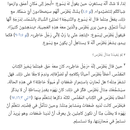
لِذا،‏ لا شَكَّ أنَّهُ يستَغرِبُ حينَ يقولُ لهُ يَسُوع:‏ «أَبحِرْ إلى مَكانٍ أعمَق،‏ وارْموا
شِباكَكُم لِتَتَصَيَّدوا».‏ (‏
لو ٥:‏٤
‏)‏ يشُكُّ بُطْرُس أنَّهُم سيَصطادونَ أيَّ سَمَكَة.‏ مع
ذلِك،‏ يفعَلُ مِثلَما قالَ لهُ يَسُوع.‏ والنَّتيجَة؟‏ تمتَلِئُ الشِّباكُ بِالسَّمَك،‏ لِدَرَجَةِ أنَّها
تبدَأُ تتَمَزَّق.‏ وحينَ يرى بُطْرُس والَّذينَ معهُ هذِهِ العَجيبَة،‏ ‹يندَهِشونَ كَثيرًا›.‏
فيَقولُ بُطْرُس لِيَسُوع:‏ «إبتَعِدْ عنِّي يا رَبُّ لِأنِّي رَجُلٌ خاطِئ».‏ (‏
لو ٥:‏٦-‏٩
‏)‏ فكما
يبدو،‏ يشعُرُ بُطْرُس أنَّهُ لا يستاهِلُ أن يكونَ مع يَسُوع.‏
٢
لِمَ يُفيدُنا مِثالُ بُطْرُس؟‏
٢
حينَ قالَ بُطْرُس إنَّهُ «رَجُلٌ خاطِئ»،‏ كانَ معهُ حَقّ.‏ فمِثلَما يُخبِرُ الكِتابُ
المُقَدَّس،‏ أخطَأَ بُطْرُس أحيانًا بِكَلامِهِ أو تَصَرُّفاتِه،‏ وندِمَ لاحِقًا على ذلِك.‏ فهل
تشعُرُ مِثلَه؟‏ هل تُحارِبُ بِاستِمرارٍ ضَعَفاتٍ أو مُيولًا خاطِئَة؟‏ في هذِهِ الحالَة،‏
سيُشَجِّعُكَ مِثالُ بُطْرُس.‏ فكِّرْ في ذلِك:‏ كانَ يَهْوَه يقدِرُ بِبَساطَةٍ أن لا يذكُرَ
أخطاءَ بُطْرُس في الكِتابِ المُقَدَّس.‏ لكنَّهُ ذكَرَها لِنتَعَلَّمَ مِنها.‏ (‏
٢ تي ٣:‏١٦،‏ ١٧
‏)‏
فبُطْرُس كانَت لَدَيهِ ضَعَفاتٌ ومَشاعِرُ مِثلَنا.‏ وحينَ نتَأمَّلُ في قِصَّتِه،‏ نتَعَلَّمُ أنَّ
يَهْوَه لا يطلُبُ مِنَّا أن نكونَ كامِلين،‏ بل يعرِفُ أنَّ لَدَينا ضَعَفات.‏ وهو يُريدُ أن
نستَمِرَّ في مُحارَبَتِها،‏ ولا نستَسلِم.‏