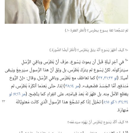
لمَ تشجِّعنا ثقة يسوع ببطرس؟‏ (‏أُنظر الفقرة ١٠.‏)‏
١٠
كَيفَ أظهَرَ يَسُوع أنَّهُ يثِقُ بِبُطْرُس؟‏ (‏أُنظُرْ أيضًا الصُّورَة.‏)‏
١٠
في آخِرِ لَيلَةٍ قَبلَ أن يموتَ يَسُوع،‏ عرَفَ أنَّ بُطْرُس وباقِيَ الرُّسُلِ
سيَترُكونَه.‏ لكنَّ يَسُوع لم يترُكْ بُطْرُس،‏ بل وثِقَ أنَّ هذا الرَّسولَ سيَرجِعُ ويَبقى
أمينًا.‏ (‏
لو ٢٢:‏٣١،‏ ٣٢
‏)‏ كما تعاطَفَ مع بُطْرُس وباقي الرُّسُل،‏ وقال:‏ «إنَّ الرُّوحَ
مُندَفِع،‏ أمَّا الجَسَدُ فضَعيف».‏ (‏
مر ١٤:‏٣٨
‏)‏ لِذا،‏ حتَّى بَعدَما أنكَرَهُ بُطْرُس،‏ لم
يقطَعِ الأمَلَ مِنه.‏ بل ظهَرَ لهُ بَعدَ قِيامَتِه،‏ على انفِرادٍ كما يتَّضِح.‏ (‏
مر ١٦:‏٧؛‏
لو
٢٤:‏٣٤؛‏
١ كو
١٥:‏٥
‏)‏ تخَيَّلْ إذًا كم تشَجَّعَ هذا الرَّسولُ الَّذي كانَت مَعنَوِيَّاتُهُ
مُنهارَة.‏
١١
كَيفَ أكَّدَ يَسُوع لِبُطْرُس أنَّ يَهْوَه سيَدعَمُه؟‏
١١