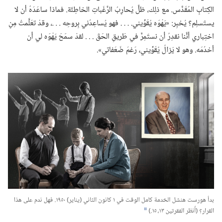
الكِتابِ المُقَدَّس.‏ مع ذلِك،‏ ظلَّ يُحارِبُ الرَّغَباتِ الخاطِئَة.‏ فماذا ساعَدَهُ أن لا
يستَسلِم؟‏ يُخبِر:‏ «يَهْوَه يُقَوِّيني.‏ .‏ .‏ .‏ فهو يُساعِدُني بِروحِه .‏ .‏ .‏،‏ وقدْ تعَلَّمتُ مِنِ
اختِباري أنَّنا نقدِرُ أن نستَمِرَّ في طَريقِ الحَقّ .‏ .‏ .‏ لقدْ سمَحَ يَهْوَه لي أن
أخدُمَه.‏ وهو لا يَزالُ يُقَوِّيني،‏ رَغمَ ضَعَفاتي».‏
بدأ هورست هنشل الخدمة كامل الوقت في ١ كانون الثاني (‏يناير)‏ ١٩٥٠.‏ فهل ندم على هذا
القرار؟‏ (‏أُنظر الفقرتين ١٣،‏ ١٥.‏)‏
d