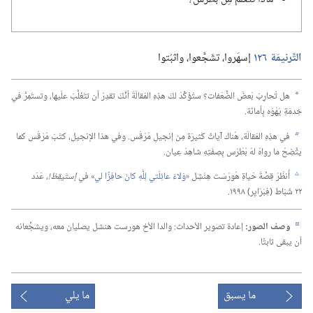
التَّرنيمَة ١٢٦
إسهَروا،‏ تشَجَّعوا،‏ واثبُتوا
هل تُحارِبُ بَعضَ الضَّعَفات؟‏ ستُؤَكِّدُ لكَ هذِهِ المَقالَةُ أنَّكَ تقدِرُ أن تتَغَلَّبَ علَيها،‏ وتستَمِرَّ في
a
خِدمَةِ يَهْوَه بِأمانَة.‏
في هذِهِ المَقالَة،‏ هُناك آياتٌ كَثيرَة مِن إنجيلِ مُرْقُس.‏ وفي هذا الإنجيل،‏ كتَبَ مُرْقُس كما
b
يتَّضِحُ ما رواهُ لهُ بُطْرُس بِصِفَتِهِ شاهِدَ عِيان.‏
أُنظُرْ قِصَّةَ حَياةِ هُورْسْت هِنْشِل «‏
وَلاءُ عائِلَتي لِلّٰهِ كانَ حافِزًا لي
‏» في
إستَيقِظ!‏،‏
عَدَد
c
٢٢ شُبَاط (‏فِبْرَايِر)‏ ١٩٩٨.‏
وصف الصور:‏
إعادة تصوير الأحداث:‏ والدا الأخ هورست هنشل يصليان معه،‏ ويشجِّعانه
d
أن يبقى ثابتًا.‏
ما يسبق
ما يلي