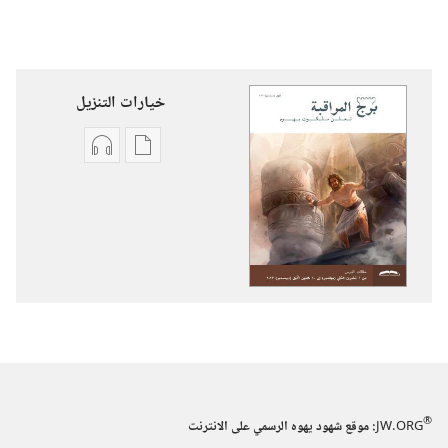
خيارات التنزيل
خيارات
خيارات
تنزيل
تنزيل
الاصدارات
التسجيلات
برج
السمعية
المراقبة
برج
(‏الطبعة
المراقبة
الدراسية)‏
(‏الطبعة
‏‎أيلول/
الدراسية)‏
سبتمبر‏
‏‎أيلول/
سبتمبر‏
®
JW.ORG
:‏ موقع شهود يهوه الرسمي على الانترنت