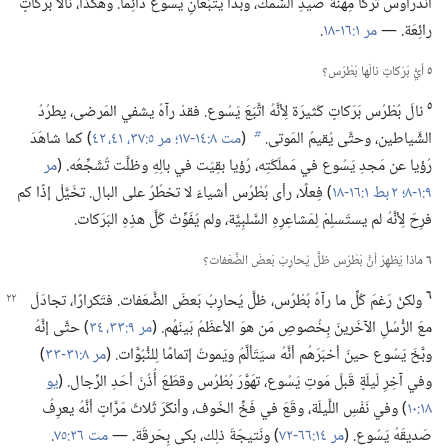
أَنْدَرَاوُس ترَكا مِهنَةَ صَيدِ السَّمَك،‏ وبدَآ يتبَعانِ يَسُوع دائِمًا.‏ وهكَذا،‏ نالا بَرَكاتٍ
رائِعَة.‏ —‏
مر ١:‏١٦-‏١٨
‏.‏
٥
أيُّ بَرَكاتٍ نالَها بُطْرُس؟‏
٥
نالَ بُطْرُس بَرَكاتٍ كَثيرَة لِأنَّهُ اتَّبَعَ يَسُوع.‏ فقدْ رآهُ يشفي المَرضى،‏ يطرُدُ
الشَّياطين،‏ وحتَّى يُقيمُ المَوتى.‏
(‏
مت ٨:‏١٤-‏١٧؛‏
مر ٥:‏٣٧،‏
٤١،‏ ٤٢
‏)‏ كما شاهَدَ
b
رُؤيا عن مَجدِ يَسُوع في مَملَكَتِه،‏ رُؤيا بقِيَت في بالِهِ وظلَّت تُشَجِّعُه.‏ (‏
مر
٩:‏١-‏٨؛‏
٢ بط ١:‏١٦-‏١٨
‏)‏ فِعلًا،‏ رأى بُطْرُس أشياءَ لا تخطُرُ على البال.‏ تخَيَّلْ إذًا كم
فرِحَ لِأنَّهُ لم يستَسلِمْ لِمَشاعِرِهِ السَّلبِيَّة،‏ ولم يُفَوِّتْ كُلَّ هذِهِ البَرَكات.‏
٦
ماذا يُظهِرُ أنَّ بُطْرُس ظلَّ يُحارِبُ بَعضَ الضَّعَفات؟‏
٦
ولكنْ رَغمَ كُلِّ ما رآهُ بُطْرُس،‏ ظلَّ يُحارِبُ بَعضَ الضَّعَفات.‏ فتَكرارًا،‏ تجادَلَ
معَ الرُّسُلِ الآخَرينَ بِخُصوصِ مَن هوَ الأعظَمُ بَينَهُم.‏ (‏
مر ٩:‏٣٣،‏ ٣٤
‏)‏ حتَّى إنَّهُ
وبَّخَ يَسُوع حينَ أخبَرَهُم أنَّهُ سيَتَألَّمُ ويَموتُ إتمامًا لِلنُّبُوَّات.‏ (‏
مر ٨:‏٣١-‏٣٣
‏)‏
وفي آخِرِ لَيلَةٍ قَبلَ مَوتِ يَسُوع،‏ تهَوَّرَ بُطْرُس وقطَعَ أُذُنَ أحَدِ الرِّجال.‏ (‏
يو
١٨:‏١٠
‏)‏ وفي نَفْسِ اللَّيلَة،‏ وقَعَ في فَخِّ الخَوف،‏ وأنكَرَ ثَلاثَ مَرَّاتٍ أنَّهُ يعرِفُ
صَديقَهُ يَسُوع.‏ (‏
مر ١٤:‏٦٦-‏٧٢
‏)‏ ونَتيجَةَ ذلِك،‏ بكى بِحَرقَة.‏ —‏
مت ٢٦:‏٧٥
‏.‏