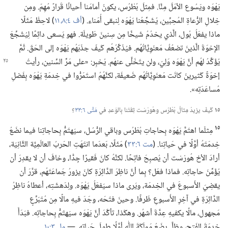
يَهْوَه ويَسُوع الأمَلَ مِنَّا.‏ فمِثلَ بُطْرُس،‏ يكونُ أمامَنا أحيانًا قَرارٌ مُهِمّ.‏ ومِن
خِلالِ الرُّعاةِ المُحِبِّين،‏ يُشَجِّعُنا يَهْوَه لِنبقى أُمَناء.‏ (‏
أف ٤:‏٨،‏
١١
‏)‏ لاحِظْ مَثَلًا
ماذا يفعَلُ بُول،‏ الَّذي يخدُمُ شَيخًا مِن سِنينَ طَويلَة.‏ فهو يَسعى دائِمًا لِيُشَجِّعَ
الإخوَةَ الَّذينَ تضعُفُ مَعنَوِيَّاتُهُم.‏ فيُذَكِّرُهُم كَيفَ جذَبَهُم يَهْوَه إلى الحَقّ.‏ ثُمَّ
يُؤَكِّدُ لهُم أنَّ يَهْوَه وَلِيّ،‏ ولن يتَخَلَّى عنهُم.‏
يُخبِر:‏ «على مَرِّ السِّنين،‏ رأيتُ
إخوَةً كَثيرينَ كانَت مَعنَوِيَّاتُهُم ضَعيفَة،‏ لكنَّهُمُ استَمَرُّوا في خِدمَةِ يَهْوَه بِفَضلِ
مُساعَدَتِه».‏
١٥
كَيفَ يزيدُ مِثالُ بُطْرُس وهُورْسْت ثِقَتَنا بِالوَعدِ في
مَتَّى ٦:‏٣٣
‏؟‏
١٥
مِثلَما اهتَمَّ يَهْوَه بِحاجاتِ بُطْرُس وباقي الرُّسُل،‏ سيَهتَمُّ بِحاجاتِنا فيما نضَعُ
خِدمَتَهُ أوَّلًا في حَياتِنا.‏ (‏
مت ٦:‏٣٣
‏)‏ مَثَلًا،‏ بَعدَما انتَهَتِ الحَربُ العالَمِيَّة الثَّانِيَة،‏
أرادَ الأخ هُورْسْت أن يُصبِحَ فاتِحًا.‏ لكنَّهُ كانَ فَقيرًا جِدًّا،‏ وخافَ أن لا يقدِرَ أن
يُؤَمِّنَ حاجاتِه.‏ فماذا فعَل؟‏ بِما أنَّ ناظِرَ الدَّائِرَةِ كانَ يزورُ جَماعَتَهُم،‏ قرَّرَ أن
يقضِيَ الأُسبوعَ في الخِدمَة،‏ ويَرى ماذا سيَفعَلُ يَهْوَه.‏ ولِدَهشَتِه،‏ أعطاهُ ناظِرُ
الدَّائِرَةِ في آخِرِ الأُسبوعِ ظَرفًا.‏ وحينَ فتَحَه،‏ وجَدَ فيهِ مالًا مِن مُتَبَرِّعٍ
مَجهول،‏ مالًا يكفيهِ عِدَّةَ أشهُر.‏ وهكَذا،‏ تأكَّدَ أنَّ يَهْوَه سيَهتَمُّ بِحاجاتِه.‏ فبَدَأَ
خِدمَةَ الفَتح،‏ وظلَّ يضَعُ مَملَكَةَ اللّٰهِ أوَّلًا طولَ حَياتِه.‏ —‏
مل ٣:‏١٠
‏.‏