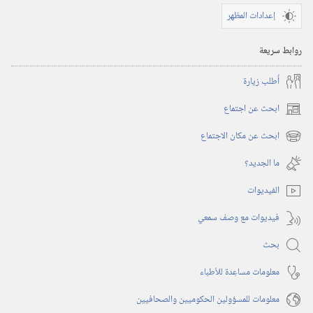
إعدادات المظهر
روابط سريعة
أُطلب زيارة
ابحث عن اجتماع
(يفتح
نافذة
ابحث عن مكان الاجتماع
(يفتح
جديدة)
نافذة
ما الجديد؟‏
جديدة)
الفيديوات
فيديوات مع وصف سمعي
بحث
معلومات مساعِدة للأطباء
معلومات للمسؤولين الحكوميين والصحافيين