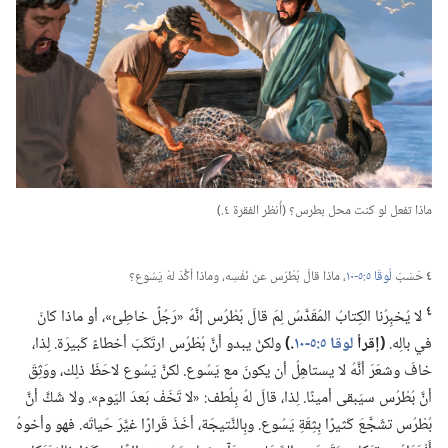
ماذا تفعل لو كنت محل بطرس؟‏ (‏أُنظر الفقرة ٤.‏)‏
٤
حَسَبَ
لُوقَا ٥:‏٥-‏١٠
‏،‏ ماذا قالَ بُطْرُس عن نَفْسِه،‏ وماذا أكَّدَ لهُ يَسُوع؟‏
٤
لا يُخبِرُنا الكِتابُ المُقَدَّسُ لِمَ قالَ بُطْرُس إنَّهُ «رَجُلٌ خاطِئ»،‏ أو ماذا كانَ
في بالِه.‏
‏(‏إقرأ
لوقا ٥:‏٥-‏١٠
‏.‏)‏
ولكنْ يبدو أنَّ بُطْرُس ارتَكَبَ أخطاءً كَبيرَة.‏ لِذا،‏
خافَ وشعَرَ أنَّهُ لا يستاهِلُ أن يكونَ مع يَسُوع.‏ لكنَّ يَسُوع لاحَظَ ذلِك،‏ ووَثِقَ
أنَّ بُطْرُس سيَبقى أمينًا.‏ لِذا،‏ قالَ لهُ بِلُطف:‏ «لا تَخَفْ بَعدَ اليَوم».‏ ولا شَكَّ أنَّ
بُطْرُس تشَجَّعَ كَثيرًا بِثِقَةِ يَسُوع.‏ وبِالنَّتيجَة،‏ أخَذَ قَرارًا غيَّرَ حَياتَه.‏ فهو وأخوهُ