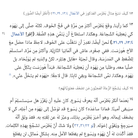
١٣
كَيفَ نتبَعُ مِثالَ بُطْرُس المَذكورَ في
الأعْمَال ٤:‏١٣،‏
٢٩،‏
٣١
‏؟‏ (‏أُنظُرْ أيضًا الصُّوَر.‏)‏
١٣
كما رأينا،‏ وقَعَ بُطْرُس أكثَرَ مِن مَرَّةٍ في فَخِّ الخَوف.‏ لكنَّهُ صلَّى إلى يَهْوَه
كَي يُعطِيَهُ الشَّجاعَة.‏ وهكَذا،‏
استَطاعَ أن يُنَمِّيَ هذِهِ الصِّفَة.‏
‏(‏إقرإ
الأعمال
٤:‏١٣،‏
٢٩،‏
٣١
‏.‏)‏
نَحنُ أيضًا،‏ نقدِرُ أن نتَغَلَّبَ على الخَوف.‏ لاحِظْ ماذا حصَلَ معَ
الأخ هُورْسْت.‏ ففي صِغَرِه،‏ عاشَ في ألْمَانِيَا النَّازِيَّة.‏ وأكثَرَ مِن مَرَّة،‏ استَسلَمَ
لِلضَّغطِ في المَدرَسَة،‏ وقالَ تَحِيَّةَ «هَايْل هِتْلِر».‏ لكنَّ والِدَيهِ لم يُوَبِّخاه.‏ بل
صلَّيا معه،‏ وطلَبا مِن يَهْوَه أن يُعطِيَهُ الشَّجاعَة.‏ فبَدَأَ هُورْسْت يتَّكِلُ على
يَهْوَه.‏ وهكَذا،‏ نمَّى الشَّجاعَةَ وبقِيَ ثابِتًا.‏ قالَ لاحِقًا:‏ «يَهْوَه لم يتَخَلَّ عنِّي».‏
c
١٤
كَيفَ يُشَجِّعُ الرُّعاةُ المُحِبُّونَ مَن تضعُفُ مَعنَوِيَّاتُهُم؟‏
١٤
بَعدَما أنكَرَ بُطْرُس أنَّهُ يعرِفُ يَسُوع،‏ كانَ علَيهِ أن يُقَرِّرَ هل سيَستَسلِمُ أم
سيَبقى أمينًا.‏ فماذا ساعَدَه؟‏ كانَ يَسُوع قد توَسَّلَ إلى يَهْوَه مِن أجْلِه،‏ كَي لا
يضعُفَ إيمانُه.‏ وهو أخبَرَ بُطْرُس بِذلِك،‏ وعبَّرَ لهُ عن ثِقَتِهِ به.‏ فقدْ وثِقَ أنَّهُ
سيَرجِعُ ويُقَوِّي إخوَتَه.‏ (‏
لو ٢٢:‏٣١،‏ ٣٢
‏)‏ ولا شَكَّ أنَّ بُطْرُس تشَجَّعَ بِهذِهِ الكَلِمات.‏
فقدْ أكَّدَت لهُ أنَّ يَهْوَه ويَسُوع لم يقطَعا الأمَلَ مِنه.‏ بِشَكلٍ مُماثِل،‏ لن يقطَعَ