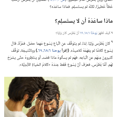
خَطَأً خَطيرًا،‏ لكنَّهُ لم يستَسلِم.‏ فماذا ساعَدَه؟‏
ماذا ساعَدَهُ أن لا يستَسلِم؟‏
٩
كَيفَ تُظهِرُ
يُوحَنَّا ٦:‏٦٨،‏ ٦٩
أنَّ بُطْرُس كانَ وَلِيًّا؟‏
٩
كانَ بُطْرُس وَلِيًّا.‏ لِذا،‏ لم يتَوَقَّفْ عنِ اتِّباعِ يَسُوع مَهما حصَل.‏ فمَرَّةً،‏ قالَ
يَسُوع كَلامًا لم يفهَمْهُ تَلاميذُه.‏
‏(‏إقرأ
يوحنا ٦:‏٦٨،‏ ٦٩
‏.‏)‏
وبِالنَّتيجَة،‏ توَقَّفَ
كَثيرونَ مِنهُم عنِ اتِّباعِه.‏ فهُم لم يسألوهُ ماذا قصَد،‏ أو ينتَظِروهُ حتَّى يشرَحَ
لهُم.‏ أمَّا بُطْرُس،‏ فعرَفَ أنَّ يَسُوع فَقَط عِندَهُ «كَلامُ الحَياةِ الأبَدِيَّة».‏