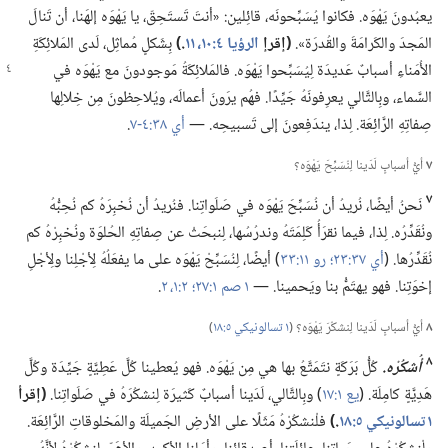
يعبُدونَ يَهْوَه.‏ فكانوا يُسَبِّحونَه،‏ قائِلين:‏ «أنتَ تَستَحِقّ،‏ يا يَهْوَه إلهَنا،‏ أن تَنالَ
المَجدَ والكَرامَةَ والقُدرَة».‏
‏(‏إقرإ
الرؤيا ٤:‏١٠،‏ ١١
‏.‏)‏
بِشَكلٍ مُماثِل،‏ لَدى المَلائِكَةِ
الأُمَناءِ أسبابٌ عَديدَة لِيُسَبِّحوا يَهْوَه.‏ فالمَلائِكَةُ مَوجودونَ مع يَهْوَه في
السَّماء،‏ وبِالتَّالي يعرِفونَهُ جَيِّدًا.‏ فهُم يرَونَ أعمالَه،‏ ويُلاحِظونَ مِن خِلالِها
صِفاتِهِ الرَّائِعَة.‏ لِذا،‏ يندَفِعونَ إلى تَسبيحِه.‏ —‏
أي ٣٨:‏٤-‏٧
‏.‏
٧
أيُّ أسبابٍ لَدَينا لِنُسَبِّحَ يَهْوَه؟‏
٧
نَحنُ أيضًا،‏ نُريدُ أن نُسَبِّحَ يَهْوَه في صَلَواتِنا.‏ فنُريدُ أن نُخبِرَهُ كم نُحِبُّهُ
ونُقَدِّرُه.‏ لِذا،‏ فيما نقرَأُ كَلِمَتَهُ وندرُسُها،‏ لِنبحَثْ عن صِفاتِهِ الحُلوَة ونُخبِرْهُ كم
نُقَدِّرُها.‏ (‏
أي ٣٧:‏٢٣؛‏
رو ١١:‏٣٣
‏)‏ أيضًا،‏ لِنُسَبِّحْ يَهْوَه على ما يفعَلُهُ لِأجْلِنا ولِأجْلِ
إخوَتِنا.‏ فهو يهتَمُّ بنا ويَحمينا.‏ —‏
١ صم ١:‏٢٧؛‏
٢:‏١،‏ ٢
‏.‏
٨
أيُّ أسبابٍ لَدَينا لِنشكُرَ يَهْوَه؟‏ (‏
١ تسالونيكي ٥:‏١٨
‏)‏
٨
أُشكُرْه.‏
كُلُّ بَرَكَةٍ نتَمَتَّعُ بها هي مِن يَهْوَه.‏ فهو يُعطينا كُلَّ عَطِيَّةٍ جَيِّدَة وكُلَّ
هَدِيَّةٍ كامِلَة.‏ (‏
يع ١:‏١٧
‏)‏ وبِالتَّالي،‏ لَدَينا أسبابٌ كَثيرَة لِنشكُرَهُ في صَلَواتِنا.‏
‏(‏إقرأ
١ تسالونيكي ٥:‏١٨
‏.‏)‏
فلْنشكُرْهُ مَثَلًا على الأرضِ الجَميلَة والمَخلوقاتِ الرَّائِعَة.‏