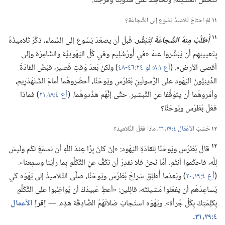
نتَحَمَّلَ المُشكِلَة،‏ ونُحافِظَ على هُدوئِنا وفَرَحِنا.‏
١١
لِمَ احتاجَ تَلاميذُ يَسُوع إلى الشَّجاعَة؟‏
١١
أُطلُبْ مِنهُ الشَّجاعَةَ لِتُبَشِّر.‏
قَبلَ أن يصعَدَ يَسُوع إلى السَّماء،‏ ذكَّرَ تَلاميذَهُ
بِتَعيينِهِم أن يُبَشِّروا عنهُ «في أُورُشَلِيم وفي كُلِّ اليَهُودِيَّة والسَّامِرَة وإلى
أقصى الأرض».‏ (‏
أع ١:‏٨؛‏
لو ٢٤:‏٤٦-‏٤٨
‏)‏ ولكنْ بَعدَ وَقتٍ قَصير،‏ قبَضَ القادَةُ
الدِّينِيُّونَ اليَهُود على الرَّسولَينِ بُطْرُس ويُوحَنَّا،‏ أحضَروهُما أمامَ السَّنْهَدْرِيم،‏
وأمَروهُما أن يتَوَقَّفا عنِ التَّبشير.‏ حتَّى إنَّهُم هدَّدوهُما.‏ (‏
أع ٤:‏١٨،‏
٢١
‏)‏ فماذا
فعَلَ بُطْرُس ويُوحَنَّا؟‏
١٢
حَسَبَ
الأعْمَال ٤:‏٢٩،‏
٣١
‏،‏ ماذا فعَلَ التَّلاميذ؟‏
١٢
قالَ بُطْرُس ويُوحَنَّا لِلقادَةِ اليَهُود:‏ «إنْ كانَ بِرًّا عِندَ اللّٰهِ أن نسمَعَ لكُم ولَيسَ
لِلّٰه،‏ فاحكُموا أنتُم.‏ أمَّا نَحنُ فلا نقدِرُ أن نكُفَّ عنِ التَّكَلُّمِ بِما رأيْنا وسمِعنا».‏
(‏
أع ٤:‏١٩،‏ ٢٠
‏)‏ وبَعدَما أُطلِقَ سَراحُ بُطْرُس ويُوحَنَّا،‏ صلَّى التَّلاميذُ إلى يَهْوَه كَي
يُساعِدَهُم أن يفعَلوا مَشيئَتَه،‏ قائِلين:‏ «أعطِ عَبيدَكَ أن يُواظِبوا على التَّكَلُّمِ
بِكَلِمَتِكَ بِكُلِّ جُرأة».‏ ويَهْوَه استَجابَ صَلاتَهُمُ الصَّادِقَة هذِه.‏ —‏
إقرإ
الأعمال
٤:‏٢٩،‏
٣١
‏.‏