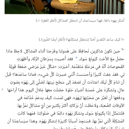
أُشكر يهوه دائمًا،‏ فهذا سيساعدك أن تتحمَّل المشاكل (‏أُنظر الفقرة ١٠.‏)‏
١٠
كَيفَ ساعَدَ التَّقديرُ أُختًا لِتتَحَمَّلَ مُشكِلَتَها؟‏ (‏أُنظُرْ أيضًا الصُّورَة.‏)‏
١٠
حينَ نكونُ شاكِرين،‏ نُحافِظُ على هُدوئِنا وفَرَحِنا أثناءَ المَشاكِل.‏ لاحِظْ ماذا
حصَلَ معَ الأُخت كْيُونْغ سُوك.‏
فقدْ أُصيبَت بِسَرَطانِ الرِّئَة،‏ وأظهَرَتِ
b
الفُحوصاتُ أنَّهُ في مَرحَلَةٍ مُتَقَدِّمَة.‏ أخبَرَت:‏ «شكَّلَ خَبَرُ مَرَضي صَفعَةً قَوِيَّةً
لي.‏ فقدْ خِفتُ كَثيرًا وَأحسَستُ أنَّني خسِرتُ كُلَّ شَيء».‏ فماذا ساعَدَها؟‏ قَبلَ
أن تنامَ كُلَّ لَيلَة،‏ اعتادَت أن تصعَدَ إلى سَطحِ بَيتِها،‏ تُصَلِّيَ إلى يَهْوَه بِصَوتٍ
عالٍ،‏
وتشكُرَهُ على خَمسَةِ أشياءَ حُلوَة حصَلَت معها خِلالَ اليَوم.‏ هذا أراحَها
ودفَعَها أن تُعَبِّرَ عن مَحَبَّتِها لِيَهْوَه.‏ فهي لمَسَت كَيفَ يدعَمُ خُدَّامَهُ في
الأوقاتِ الصَّعبَة،‏ ولاحَظَت أنَّ بَرَكاتِهِ أكثَرُ بِكَثيرٍ مِن أيِّ مَشاكِلَ نمُرُّ بها.‏
فلْنتَمَثَّلْ إذًا بِكْيُونْغ سُوك،‏ ونشكُرْ يَهْوَه دائِمًا في صَلَواتِنا.‏ فمَهما كانَتِ
المُشكِلَةُ الَّتي نمُرُّ بها،‏ فسَنجِدُ أسبابًا كَثيرَة لِنشكُرَ يَهْوَه.‏ وهذا سيُساعِدُنا أن