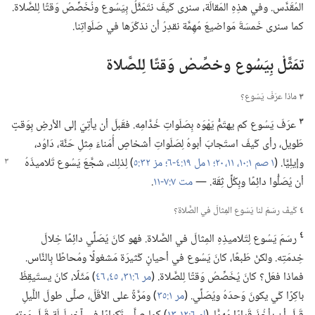
المُقَدَّس.‏ وفي هذِهِ المَقالَة،‏ سنرى كَيفَ نتَمَثَّلُ بِيَسُوع ونُخَصِّصُ وَقتًا لِلصَّلاة.‏
كما سنرى خَمسَةَ مَواضيعَ مُهِمَّة نقدِرُ أن نذكُرَها في صَلَواتِنا.‏
تمَثَّلْ بِيَسُوع وخصِّصْ وَقتًا لِلصَّلاة
٣
ماذا عرَفَ يَسُوع؟‏
٣
عرَفَ يَسُوع كم يهتَمُّ يَهْوَه بِصَلَواتِ خُدَّامِه.‏ فقَبلَ أن يأتِيَ إلى الأرضِ بِوَقتٍ
طَويل،‏ رأى كَيفَ استَجابَ أبوهُ لِصَلَواتِ أشخاصٍ أُمَناءَ مِثلِ حَنَّة،‏ دَاوُد،‏
وإيلِيَّا.‏ (‏
١ صم ١:‏١٠،‏ ١١،‏
٢٠؛‏
١ مل ١٩:‏٤-‏٦؛‏
مز ٣٢:‏٥
‏)‏
لِذلِك،‏ شجَّعَ يَسُوع تَلاميذَهُ
أن يُصَلُّوا دائِمًا وبِكُلِّ ثِقَة.‏ —‏
مت ٧:‏٧-‏١١
‏.‏
٤
كَيفَ رسَمَ لنا يَسُوع المِثالَ في الصَّلاة؟‏
٤
رسَمَ يَسُوع لِتَلاميذِهِ المِثالَ في الصَّلاة.‏ فهو كانَ يُصَلِّي دائِمًا خِلالَ
خِدمَتِه.‏ ولكنْ طَبعًا،‏ كانَ يَسُوع في أحيانٍ كَثيرَة مَشغولًا ومُحاطًا بِالنَّاس.‏
فماذا فعَل؟‏ كانَ يُخَصِّصُ وَقتًا لِلصَّلاة.‏ (‏
مر ٦:‏٣١،‏
٤٥،‏ ٤٦
‏)‏ مَثَلًا،‏ كانَ يستَيقِظُ
باكِرًا كَي يكونَ وَحدَهُ ويُصَلِّي.‏ (‏
مر ١:‏٣٥
‏)‏ ومَرَّةً على الأقَلّ،‏ صلَّى طولَ اللَّيلِ