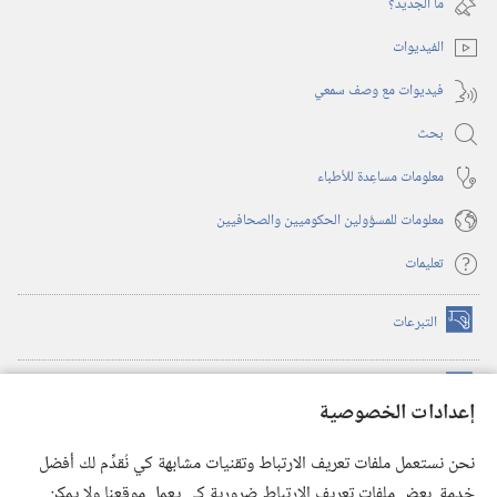
ما الجديد؟‏
جديدة)
الفيديوات
فيديوات مع وصف سمعي
بحث
معلومات مساعِدة للأطباء
معلومات للمسؤولين الحكوميين والصحافيين
تعليمات
التبرعات
(يفتح
نافذة
جديدة)
مكتبة برج المراقبة الالكترونية
™
(يفتح
إعدادات الخصوصية
نافذة
JW Hub
جديدة)
(يفتح
نحن نستعمل ملفات تعريف الارتباط وتقنيات مشابهة كي نُقدِّم لك أفضل
نافذة
®
خدمة. بعض ملفات تعريف الارتباط ضرورية كي يعمل موقعنا ولا يمكن
تطبيق
JW Library