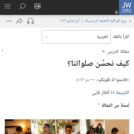
JW.ORG
تسجيل
تغيير
البحث
اظهر
الدخول
لغة
في
القائم
(يفتح
برج المراقبة (‏الطبعة الدراسية)‏ | ‏‎أيار/مايو‏ ‏‎٢٠٢٣‏
الموقع
JW.‎ORG
نافذة
جديدة)
اقرأ باللغة
مقالة الدرس ٢٠
كيف نحسِّن صلواتنا؟‏
‏«إفتَحوا لهُ قُلوبَكُم».‏ —‏
مز ٦٢:‏٨
‏.‏
التَّرنيمَة ٤٥
أفكارُ قَلبي
لَمحَةٌ عنِ المَقالَة
a