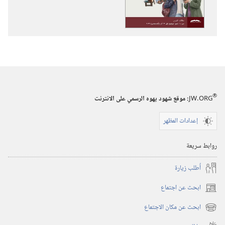
برج
السمعية
المراقبة
برج
(‏الطبعة
المراقبة
الدراسية)‏
(‏الطبعة
‏‎أيار/
الدراسية)‏
مايو‏
‏‎أيار/
مايو‏
®
JW.ORG
:‏ موقع شهود يهوه الرسمي على الانترنت
إعدادات المظهر
روابط سريعة
أُطلب زيارة
ابحث عن اجتماع
(يفتح
نافذة
ابحث عن مكان الاجتماع
(يفتح
جديدة)
نافذة