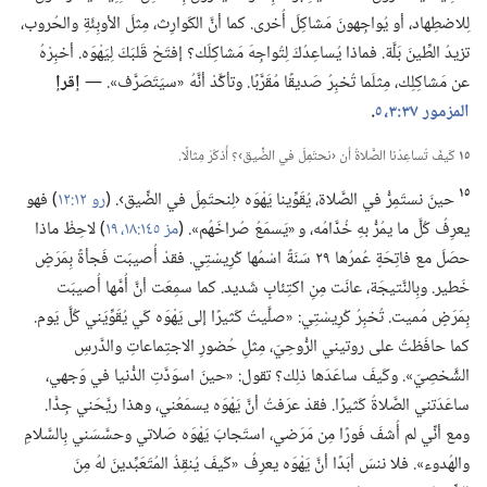
لِلاضطِهاد،‏ أو يُواجِهونَ مَشاكِلَ أُخرى.‏ كما أنَّ الكَوارِث،‏ مِثلَ الأوبِئَةِ والحُروب،‏
تزيدُ الطِّينَ بَلَّة.‏ فماذا يُساعِدُكَ لِتُواجِهَ مَشاكِلَك؟‏ إفتَحْ قَلبَكَ لِيَهْوَه.‏ أخبِرْهُ
عن مَشاكِلِك،‏ مِثلَما تُخبِرُ صَديقًا مُقَرَّبًا.‏ وتأكَّدْ أنَّهُ «سيَتَصَرَّف».‏ —‏
إقرإ
المزمور ٣٧:‏٣،‏
٥
‏.‏
١٥
كَيفَ تُساعِدُنا الصَّلاةُ أن ‹نحتَمِلَ في الضِّيق›؟‏ أُذكُرْ مِثالًا.‏
١٥
حينَ نستَمِرُّ في الصَّلاة،‏ يُقَوِّينا يَهْوَه ‹لِنحتَمِلَ في الضِّيق›.‏ (‏
رو ١٢:‏١٢
‏)‏ فهو
يعرِفُ كُلَّ ما يمُرُّ بهِ خُدَّامُه،‏ و «يَسمَعُ صُراخَهُم».‏ (‏
مز ١٤٥:‏١٨،‏ ١٩
‏)‏ لاحِظْ ماذا
حصَلَ مع فاتِحَةٍ عُمرُها ٢٩ سَنَةً اسْمُها كْرِيسْتِي.‏ فقدْ أُصيبَت فَجأةً بِمَرَضٍ
خَطير.‏ وبِالنَّتيجَة،‏ عانَت مِنِ اكتِئابٍ شَديد.‏ كما سمِعَت أنَّ أُمَّها أُصيبَت
بِمَرَضٍ مُميت.‏ تُخبِرُ كْرِيسْتِي:‏ «صلَّيتُ كَثيرًا إلى يَهْوَه كَي يُقَوِّيَني كُلَّ يَوم.‏
كما حافَظتُ على روتيني الرُّوحِيّ،‏ مِثلِ حُضورِ الاجتِماعاتِ والدَّرسِ
الشَّخصِيّ».‏ وكَيفَ ساعَدَها ذلِك؟‏ تقول:‏ «حينَ اسوَدَّتِ الدُّنيا في وَجهي،‏
ساعَدَتني الصَّلاةُ كَثيرًا.‏ فقدْ عرَفتُ أنَّ يَهْوَه يسمَعُني،‏ وهذا ريَّحَني جِدًّا.‏
ومع أنِّي لم أُشفَ فَورًا مِن مَرَضي،‏ استَجابَ يَهْوَه صَلاتي وحسَّسَني بِالسَّلامِ
والهُدوء».‏ فلا ننسَ أبَدًا أنَّ يَهْوَه يعرِفُ «كَيفَ يُنقِذُ المُتَعَبِّدينَ لهُ مِنَ