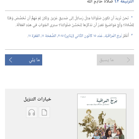
التَّرنيمَة ٤٢
صَلاةُ خادِمِ اللّٰه
نَحنُ نُريدُ أن تكونَ صَلَواتُنا مِثلَ رَسائِلَ إلى صَديقٍ عَزيز.‏ ولكنْ لِمَ مُهِمٌّ أن نُخَصِّصَ وَقتًا
a
لِلصَّلاة؟‏ وأيُّ مَواضيعَ نقدِرُ أن نذكُرَها لِنُحَسِّنَ صَلَواتِنا؟‏ سنرى الجَوابَ في هذِهِ المَقالَة.‏
أُنظُرْ
بُرجَ المُراقَبَة،‏
عَدَد ١٥ كَانُون الثَّاني (‏يَنَايِر)‏ ٢٠١٥،‏ الصَّفحَة ١١،‏ الفَقرَة ١١
‏.‏
b
ما يسبق
ما يلي
خيارات التنزيل
خيارات
خيارات
تنزيل
تنزيل
الاصدارات
التسجيلات