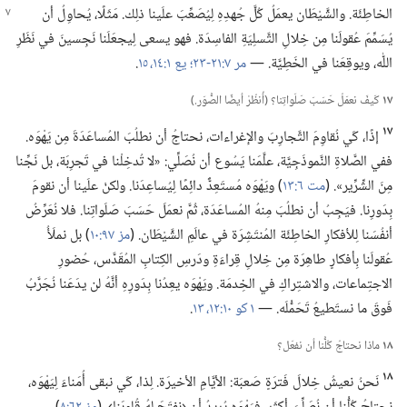
الخاطِئَة.‏ والشَّيْطَان
يعمَلُ كُلَّ جُهدِهِ لِيُصَعِّبَ علَينا ذلِك.‏ مَثَلًا،‏ يُحاوِلُ أن
يُسَمِّمَ عُقولَنا مِن خِلالِ التَّسلِيَةِ الفاسِدَة.‏ فهو يسعى لِيجعَلَنا نَجِسينَ في نَظَرِ
اللّٰه،‏ ويوقِعَنا في الخَطِيَّة.‏ —‏
مر ٧:‏٢١-‏٢٣؛‏
يع ١:‏١٤،‏ ١٥
‏.‏
١٧
كَيفَ نعمَلُ حَسَبَ صَلَواتِنا؟‏ (‏أُنظُرْ أيضًا الصُّوَر.‏)‏
١٧
إذًا،‏ كَي نُقاوِمَ التَّجارِبَ والإغراءات،‏ نحتاجُ أن نطلُبَ المُساعَدَةَ مِن يَهْوَه.‏
ففي الصَّلاةِ النَّموذَجِيَّة،‏ علَّمَنا يَسُوع أن نُصَلِّي:‏ «لا تُدخِلْنا في تَجرِبَة،‏ بل نَجِّنا
مِنَ الشِّرِّير».‏ (‏
مت ٦:‏١٣
‏)‏ ويَهْوَه مُستَعِدٌّ دائِمًا لِيُساعِدَنا.‏ ولكنْ علَينا أن نقومَ
بِدَورِنا.‏ فيَجِبُ أن نطلُبَ مِنهُ المُساعَدَة،‏ ثُمَّ نعمَلَ حَسَبَ صَلَواتِنا.‏ فلا نُعَرِّضُ
أنفُسَنا لِلأفكارِ الخاطِئَة المُنتَشِرَة في عالَمِ الشَّيْطَان.‏ (‏
مز ٩٧:‏١٠
‏)‏ بل نملَأُ
عُقولَنا بِأفكارٍ طاهِرَة مِن خِلالِ قِراءَةِ ودَرسِ الكِتابِ المُقَدَّس،‏ حُضورِ
الاجتِماعات،‏ والاشتِراكِ في الخِدمَة.‏ ويَهْوَه يعِدُنا بِدَورِهِ أنَّهُ لن يدَعَنا نُجَرَّبُ
فَوقَ ما نستَطيعُ تَحَمُّلَه.‏ —‏
١ كو ١٠:‏١٢،‏ ١٣
‏.‏
١٨
ماذا نحتاجُ كُلُّنا أن نفعَل؟‏
١٨
نَحنُ نعيشُ خِلالَ فَترَةٍ صَعبَة:‏ الأيَّامِ الأخيرَة.‏ لِذا،‏ كَي نبقى أُمَناءَ لِيَهْوَه،‏