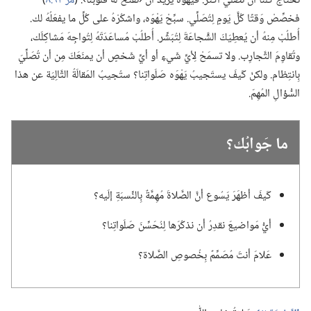
نحتاجُ كُلُّنا أن نُصَلِّيَ أكثَر.‏ فيَهْوَه يُريدُ أن ‹نفتَحَ لهُ قُلوبَنا›.‏ (‏
مز ٦٢:‏٨
‏)‏
فخصِّصْ وَقتًا كُلَّ يَومٍ لِتُصَلِّي.‏ سبِّحْ يَهْوَه،‏ واشكُرْهُ على كُلِّ ما يفعَلُهُ لك.‏
أُطلُبْ مِنهُ أن يُعطِيَكَ الشَّجاعَةَ لِتُبَشِّر.‏ أُطلُبْ مُساعَدَتَهُ لِتُواجِهَ مَشاكِلَك،‏
وتُقاوِمَ التَّجارِب.‏ ولا تسمَحْ لِأيِّ شَيءٍ أو أيِّ شَخصٍ أن يمنَعَكَ مِن أن تُصَلِّيَ
بِانتِظام.‏ ولكنْ كَيفَ يستَجيبُ يَهْوَه صَلَواتِنا؟‏ ستُجيبُ المَقالَةُ التَّالِيَة عن هذا
السُّؤالِ المُهِمّ.‏
ما جَوابُك؟‏
كَيفَ أظهَرَ يَسُوع أنَّ الصَّلاةَ مُهِمَّةٌ بِالنِّسبَةِ إلَيه؟‏
أيُّ مَواضيعَ نقدِرُ أن نذكُرَها لِنُحَسِّنَ صَلَواتِنا؟‏
عَلامَ أنتَ مُصَمِّمٌ بِخُصوصِ الصَّلاة؟‏