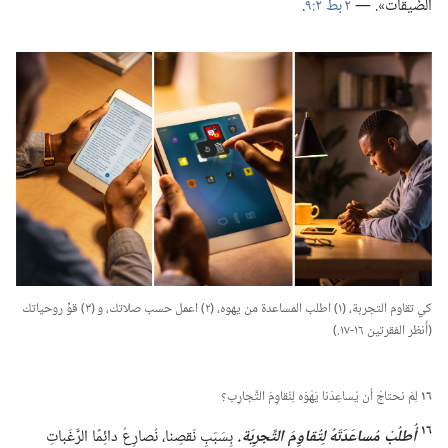
الضِّيقات».‏ —‏
٢ بط ٢:‏٩
‏.‏
كي تقاوم التجربة،‏ (‏١)‏ اطلب المساعدة من يهوه،‏ (‏٢)‏ اعمل حسب صلاتك،‏ و (‏٣)‏ قوِّ روحياتك
(‏أُنظر الفقرتين ١٦-‏١٧.‏)‏
١٦
لِمَ نحتاجُ أن يُساعِدَنا يَهْوَه لِنُقاوِمَ التَّجارِب؟‏
١٦
أُطلُبْ مُساعَدَتَهُ لِتُقاوِمَ التَّجرِبَة.‏
بِسَبَبِ نَقصِنا،‏ نُصارِعُ دائِمًا الرَّغَباتِ