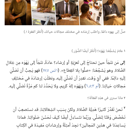
صلِّ إلى يهوه دائمًا،‏ واطلب إرشاده في مختلف مجالات حياتك (‏أُنظر الفقرة ١.‏)‏
١
علامَ يُشَجِّعُنا يَهْوَه؟‏ (‏أُنظُرْ أيضًا الصُّوَر.‏)‏
إلى
مَن نلجَأُ حينَ نحتاجُ إلى تَعزِيَةٍ أو إرشاد؟‏ عادَةً،‏ نلجَأُ إلى يَهْوَه مِن خِلالِ
الصَّلاة.‏ وهو يُشَجِّعُنا:‏ «صلُّوا بِلا انقِطاع».‏ (‏
١ تس ٥:‏١٧
‏)‏ فهو يُحِبُّ أن نُصَلِّيَ
إلَيهِ دائِمًا.‏ ففي أيِّ وَقت،‏ نقدِرُ أن نُصَلِّيَ إلَيه،‏ ونطلُبَ إرشادَهُ في مُختَلِفِ
مَجالاتِ حَياتِنا.‏ (‏
أم ٣:‏٥،‏ ٦
‏)‏ ويَهْوَه إلهٌ كَريم،‏ ولا يُحَدِّدُ لنا كم مَرَّةً نُصَلِّي إلَيه.‏
٢
ماذا سنرى في هذِهِ المَقالَة؟‏
٢
نَحنُ نُقَدِّرُ كَثيرًا هَدِيَّةَ الصَّلاة.‏ ولكنْ بِسَبَبِ انشِغالاتِنا،‏ قد نستَصعِبُ أن
نُخَصِّصَ وَقتًا لِنُصَلِّي.‏ ورُبَّما نتَساءَلُ أيضًا كَيفَ نُحَسِّنُ صَلَواتِنا.‏ فماذا
يُساعِدُنا في هذَينِ المَجالَين؟‏ نجِدُ أمثِلَةً وإرشاداتٍ مُفيدَة في الكِتابِ