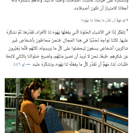
ولْنشكُرْهُ على حَياتِنا،‏ عائِلَتِنا،‏ أصدِقائِنا،‏ وأمَلِنا الأكيد.‏ والأهَمّ،‏ لِنشكُرْهُ لِأنَّهُ
أعطانا الامتِيازَ أن نكونَ أصدِقاءَه.‏
٩
لِمَ مُهِمٌّ أن نُقَدِّرَ ما يفعَلُهُ لنا يَهْوَه؟‏
٩
لِنُفَكِّرْ إذًا في الأشياءِ الحُلوَة الَّتي يفعَلُها يَهْوَه لنا كأفراد،‏ نُقَدِّرْها،‏ ثُمَّ نشكُرْهُ
علَيها.‏ لكنَّنا نُواجِهُ تَحَدِّيًا في هذا المَجال.‏ فنَحنُ مُحاطونَ بِأشخاصٍ غَيرِ
شاكِرين؛‏ أشخاصٍ يسعَونَ لِيَحصُلوا على كُلِّ ما يُريدونَه،‏ لكنَّهُم قَلَّما يُعَبِّرونَ
عن شُكرِهِم.‏ طَبعًا،‏ نَحنُ لا نُريدُ أن نصيرَ مِثلَهُم،‏ وتُصبِحَ صَلَواتُنا بِالتَّالي لائِحَةَ
طَلَبات.‏ لِذا،‏ مُهِمٌّ أن نُقَدِّرَ كُلَّ ما يفعَلُهُ لنا يَهْوَه،‏ ونشكُرَهُ علَيه.‏ —‏
لو ٦:‏٤٥
‏.‏