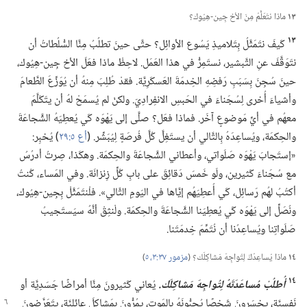
١٣
ماذا نتَعَلَّمُ مِنَ الأخ جِين-‏هِيُوك؟‏
١٣
كَيفَ نتَمَثَّلُ بِتَلاميذِ يَسُوع الأوائِل؟‏ حتَّى حينَ تطلُبُ مِنَّا السُّلُطاتُ أن
نتَوَقَّفَ عنِ التَّبشير،‏ نستَمِرُّ في هذا العَمَل.‏ لاحِظْ ماذا فعَلَ الأخ جِين-‏هِيُوك،‏
حينَ سُجِنَ بِسَبَبِ رَفضِهِ الخِدمَةَ العَسكَرِيَّة.‏ فقدْ طُلِبَ مِنهُ أن يُوَزِّعَ الطَّعامَ
وأشياءَ أُخرى لِسُجَناءَ في الحَبسِ الانفِرادِيّ.‏ ولكنْ لم يُسمَحْ لهُ أن يتَكَلَّمَ
معهُم في أيِّ مَوضوعٍ آخَر.‏ فماذا فعَل؟‏ صلَّى إلى يَهْوَه كَي يُعطِيَهُ الشَّجاعَةَ
والحِكمَة،‏ ويُساعِدَهُ بِالتَّالي أن يستَغِلَّ كُلَّ فُرصَةٍ لِيُبَشِّر.‏ (‏
أع ٥:‏٢٩
‏)‏ يُخبِر:‏
«إستَجابَ يَهْوَه صَلَواتي،‏ وأعطاني الشَّجاعَةَ والحِكمَة.‏ وهكَذا،‏ صِرتُ أدرُسُ
مع سُجَناءَ كَثيرين،‏ ولَو خَمسَ دَقائِقَ على بابِ كُلِّ زِنزانَة.‏ وفي المَساء،‏ كُنتُ
أكتُبُ لهُم رَسائِل،‏ كَي أُعطِيَهُم إيَّاها في اليَومِ التَّالي».‏ فلْنتَمَثَّلْ بِجِين-‏هِيُوك،‏
ونُصَلِّ إلى يَهْوَه كَي يُعطِيَنا الشَّجاعَةَ والحِكمَة.‏ ولْنثِقْ أنَّهُ سيَستَجيبُ
صَلَواتِنا ويُساعِدُنا أن نُتَمِّمَ خِدمَتَنا.‏
١٤
ماذا يُساعِدُكَ لِتُواجِهَ مَشاكِلَك؟‏ (‏
مزمور ٣٧:‏٣،‏
٥
‏)‏
١٤
أُطلُبْ مُساعَدَتَهُ لِتُواجِهَ مَشاكِلَك.‏
يُعاني كَثيرونَ مِنَّا أمراضًا جَسَدِيَّة أو
نَفسِيَّة،‏ يخسَرونَ شَخصًا يُحِبُّونَهُ بِالمَوت،‏ يمُرُّونَ بِمَشاكِلَ عائِلِيَّة،‏
يتَعَرَّضونَ