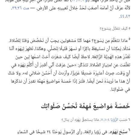
قَبلَ أن يأخُذَ قَرارًا مُهِمًّا.‏ (‏
لو ٦:‏١٢،‏ ١٣
‏)‏ كما صلَّى تَكرارًا في آخِرِ لَيلَةٍ قَبلَ مَوتِه،‏
لأنَّهُ عرَفَ أنَّ أمامَهُ أصعَبَ تَحَدٍّ خِلالَ تَعيينِهِ على الأرض.‏ —‏
مت ٢٦:‏٣٩،‏
٤٢،‏
٤٤
‏.‏
٥
كَيفَ نتَمَثَّلُ بِيَسُوع؟‏
٥
ماذا نتَعَلَّمُ مِن يَسُوع؟‏ مَهما كُنَّا مَشغولين،‏ يجِبُ أن نُخَصِّصَ وَقتًا لِلصَّلاة.‏
مَثَلًا،‏ يُمكِنُنا أن نستَيقِظَ باكِرًا أو نسهَرَ قَليلًا لِنُصَلِّي.‏ وهكَذا،‏ نُظهِرُ لِيَهْوَه أنَّنا
نُقَدِّرُ هذِهِ الهَدِيَّةَ الرَّائِعَة.‏ لاحِظْ أيضًا كَيفَ شعَرَت أُختٌ اسْمُها لِين حينَ
تعَلَّمَت عنِ امتِيازِ الصَّلاة.‏ تتَذَكَّر:‏ «حينَ عرَفتُ أنِّي أقدِرُ أن أُكَلِّمَ يَهْوَه في
أيِّ وَقت،‏ صِرتُ أعتَبِرُهُ صَديقًا عَزيزًا،‏ وأرَدتُ أن أُحَسِّنَ صَلاتي له».‏ ولا شَكَّ
أنَّ هذا ما نُريدُهُ نَحنُ أيضًا.‏ فلْنرَ إذًا خَمسَةَ مَواضيعَ مُهِمَّة نقدِرُ أن نذكُرَها
في صَلَواتِنا.‏
خَمسَةُ مَواضيعَ مُهِمَّة تُحَسِّنُ صَلَواتِك
٦
حَسَبَ
الرُّؤْيَا ٤:‏١٠،‏ ١١
‏،‏ ماذا يستَحِقُّ يَهْوَه أن ينال؟‏
٦
سبِّحْ يَهْوَه.‏
في رُؤيا رائِعَة،‏ رأى الرَّسولُ يُوحَنَّا ٢٤ شَيخًا في السَّماءِ