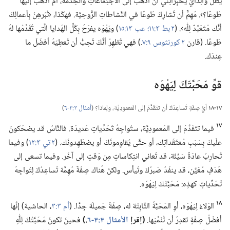
يظَلُّ والِدايَ يُخبِرانِني أن أذهَبَ إلى الاجتِماعاتِ والخِدمَة،‏ أم أذهَبُ إلَيها
طَوعًا؟‏›.‏ مُهِمٌّ أن تُشارِكَ طَوعًا في النَّشاطاتِ الرُّوحِيَّة.‏ فهكَذا،‏ ‹تُبَرهِنُ بِأعمالِكَ
أنَّك مُتَعَبِّدٌ لِلّٰه›.‏ (‏
٢ بط ٣:‏١١؛‏
عب ١٣:‏١٥
‏)‏ ويَهْوَه يفرَحُ بِكُلِّ الهَدايا الَّتي تُقَدِّمُها لهُ
طَوعًا.‏ (‏قارن
٢ كورنثوس ٩:‏٧
‏.‏)‏ فهي تُظهِرُ أنَّكَ تُحِبُّ أن تُعطِيَهُ أفضَلَ ما
عِندَك.‏
قوِّ مَحَبَّتَكَ لِيَهْوَه
١٧-‏١٨
أيُّ صِفَةٍ تُساعِدُكَ أن تتَقَدَّمَ إلى المَعمودِيَّة،‏ ولِماذا؟‏ (‏
أمثال ٣:‏٣-‏٦
‏)‏
١٧
فيما تتَقَدَّمُ إلى المَعمودِيَّة،‏ ستُواجِهُ تَحَدِّياتٍ عَديدَة.‏ فالنَّاسُ قد يضحَكونَ
علَيكَ بِسَبَبِ مُعتَقَداتِك،‏ أو حتَّى يُقاوِمونَكَ أو يضطَهِدونَك.‏ (‏
٢ تي ٣:‏١٢
‏)‏ وفيما
تُحارِبُ عادَةً سَيِّئَة،‏ قد تُعاني انتِكاساتٍ مِن وَقتٍ إلى آخَر.‏ وفيما تسعى إلى
هَدَفٍ مُعَيَّن،‏ قد ينفَدُ صَبرُكَ وتَيأس.‏ ولكنْ هُناك صِفَةٌ مُهِمَّة تُساعِدُكَ لِتُواجِهَ
تَحَدِّياتٍ كهذِه:‏ مَحَبَّتُكَ لِيَهْوَه.‏
١٨
الوَلاءُ لِيَهْوَه،‏ أوِ المَحَبَّةُ الثَّابِتَة له،‏ صِفَةٌ جَميلَة جِدًّا.‏ (‏
أم ٣:‏٣
‏،‏ الحاشية)‏ إنَّها
أفضَلُ صِفَةٍ تقدِرُ أن تُنَمِّيَها.‏
‏(‏إقرإ
الأمثال ٣:‏٣-‏٦
‏.‏)‏
فحينَ تكونُ مَحَبَّتُكَ لِلّٰهِ