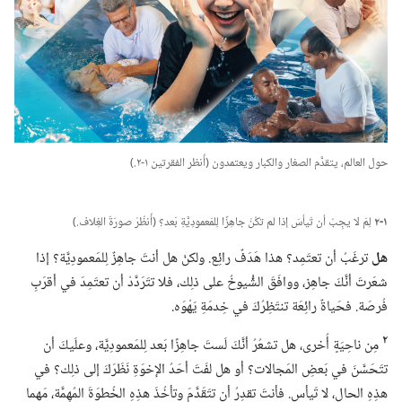
حول العالم،‏ يتقدَّم الصغار والكبار ويعتمدون (‏أُنظر الفقرتين ١-‏٢.‏)‏
١-‏٢
لِمَ لا يجِبُ أن تَيأسَ إذا لم تكُنْ جاهِزًا لِلمَعمودِيَّةِ بَعد؟‏ (‏أُنظُرْ صورَةَ الغِلاف.‏)‏
هل
ترغَبُ أن تعتَمِد؟‏ هذا هَدَفٌ رائِع.‏ ولكنْ هل أنتَ جاهِزٌ لِلمَعمودِيَّة؟‏ إذا
شعَرتَ أنَّكَ جاهِز،‏ ووافَقَ الشُّيوخُ على ذلِك،‏ فلا تتَرَدَّدْ أن تعتَمِدَ في أقرَبِ
فُرصَة.‏ فحَياةٌ رائِعَة تنتَظِرُكَ في خِدمَةِ يَهْوَه.‏
٢
مِن ناحِيَةٍ أُخرى،‏ هل تشعُرُ أنَّكَ لَستَ جاهِزًا بَعد لِلمَعمودِيَّة،‏ وعلَيكَ أن
تتَحَسَّنَ في بَعضِ المَجالات؟‏ أو هل لفَتَ أحَدُ الإخوَةِ نَظَرَكَ إلى ذلِك؟‏ في
هذِهِ الحال،‏ لا تَيأس.‏ فأنتَ تقدِرُ أن تتَقَدَّمَ وتأخُذَ هذِهِ الخُطوَةَ المُهِمَّة،‏ مَهما