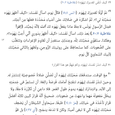
١٩
كَيفَ تُنَمِّي تَقديرَكَ لِيَهْوَه؟‏ (‏
غلاطية ٢:‏٢٠
‏)‏
١٩
نمِّ أوَّلًا تَقديرَكَ لِيَهْوَه.‏ (‏
١ تس ٥:‏١٨
‏)‏ فكُلَّ يَوم،‏ اسألْ نَفْسَك:‏ ‹كَيفَ أظهَرَ يَهْوَه
مَحَبَّتَهُ لي؟‏›.‏ ثُمَّ اشكُرْهُ في صَلاتِكَ على أشياءَ مُحَدَّدَة فعَلَها مِن أجْلِك.‏
فمِثلَ الرَّسولِ بُولُس،‏ لاحِظْ ماذا يفعَلُ يَهْوَه لكَ
أنتَ
لِأنَّهُ يُحِبُّك.‏
‏(‏إقرأ
غلاطية ٢:‏٢٠
‏.‏)‏
بَعدَ ذلِك،‏ اسألْ نَفْسَك:‏ ‹كَيفَ أُظهِرُ بِدَوري أنِّي أُحِبُّ يَهْوَه؟‏›.‏
وهكَذا،‏ ستُقَوِّي مَحَبَّتَكَ لِلّٰه.‏ وعِندَئِذٍ،‏ ستقدِرُ أن تُقاوِمَ
الإغراءاتِ وتتَغَلَّبَ
على الصُّعوبات.‏ كما ستُحافِظُ على روتينِكَ الرُّوحِيّ،‏ وتُظهِرُ بِالتَّالي مَحَبَّتَكَ
لِأبيكَ السَّماوِيِّ كُلَّ يَوم.‏
٢٠
كَيفَ تنذُرُ نَفْسَكَ لِيَهْوَه،‏ وكم مُهِمٌّ هو هذا القَرار؟‏
٢٠
معَ الوَقت،‏ ستدفَعُكَ مَحَبَّتُكَ لِيَهْوَه أن تُصَلِّيَ صَلاةً خُصوصِيَّة لِتنتَذِرَ له.‏
وحينَ تنذُرُ نَفْسَكَ لِيَهْوَه،‏ تنفَتِحُ أمامَكَ فُرصَةٌ رائِعَة:‏ أن تستَمِرَّ في خِدمَتِهِ
إلى الأبَد.‏ وانتِذارُكَ لِيَهْوَه يدومُ طولَ العُمر.‏ فلا داعِيَ أن تُكَرِّرَهُ لاحِقًا،‏ ولا
يبطُلُ مَفعولُهُ مَهما واجَهتَ مِن صُعوبات.‏ صَحيحٌ أنَّهُ قَرارٌ كَبير،‏ لكنَّهُ أفضَلُ
قَرارٍ تأخُذُهُ في حَياتِك.‏ (‏
مز ٥٠:‏١٤
‏)‏ طَبعًا،‏ سيُحاوِلُ الشَّيْطَان أن يُضعِفَ
مَحَبَّتَكَ لِيَهْوَه كَي لا تبقى أمينًا.‏ ولكنْ لا تدَعْهُ ينجَح.‏ (‏
أي ٢٧:‏٥
‏)‏ بل قوِّ