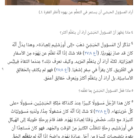
أراد المسؤول الحبشي أن يستمر في التعلُّم عن يهوه (‏أُنظر الفقرة ٤.‏)‏
٤
ماذا يُظهِرُ أنَّ المَسؤولَ الحَبَشِيَّ أرادَ أن يتَعَلَّمَ أكثَر؟‏
٤
تذَكَّرْ أنَّ المَسؤولَ الحَبَشِيَّ ذهَبَ «إلى أُورُشَلِيم لِلعِبادَة».‏ وهذا يدُلُّ أنَّهُ
كانَ قد صارَ يَهُودِيًّا.‏ (‏
أع ٨:‏٢٧
‏)‏ فلا شَكَّ إذًا أنَّهُ تعَلَّمَ عن يَهْوَه مِنَ الأسفارِ
العِبْرَانِيَّة.‏ لكنَّهُ أرادَ أن يتَعَلَّمَ المَزيد.‏ وكَيفَ نعرِفُ ذلِك؟‏ عِندَما التَقاهُ فِيلِبُّس
في الطَّريق،‏ كانَ يقرَأُ في سِفرِ إشَعْيَا.‏ (‏
أع ٨:‏٢٨
‏)‏ فهو لم
يكتَفِ بِالحَقائِقِ
الأساسِيَّة،‏ بل أرادَ أن يتَعَلَّمَ أكثَرَ ويَعرِفَ حَقائِقَ أعمَق.‏
٥
ماذا فعَلَ المَسؤولُ الحَبَشِيُّ بِما تعَلَّمَه؟‏
٥
كانَ هذا الرَّجُلُ مَسؤولًا كَبيرًا عِندَ كَنْدَاكَة مَلِكَةِ الحَبَشِيِّين،‏ مَسؤولًا «على
كُلِّ خَزينَتِها».‏ (‏
أع ٨:‏٢٧
‏)‏ لا شَكَّ إذًا أنَّهُ كانَ مَشغولًا جِدًّا،‏ ولَدَيهِ مَسؤولِيَّاتٌ
كَثيرَة.‏ مع ذلِك،‏ خصَّصَ وَقتًا لِعِبادَةِ يَهْوَه.‏ فقدْ قامَ بِرِحلَةٍ طَويلَة إلى الهَيكَلِ
في أُورُشَلِيم،‏ رِحلَةٍ تتَطَلَّبُ الكَثيرَ مِنَ الوَقتِ والجُهد.‏ فهو كانَ مُستَعِدًّا أن
يقومَ بِتَضحِياتٍ كَبيرَة مِن أجْلِ عِبادَةِ يَهْوَه.‏ واضِحٌ إذًا أنَّهُ لم
يتَعَلَّمِ
الحَقَّ