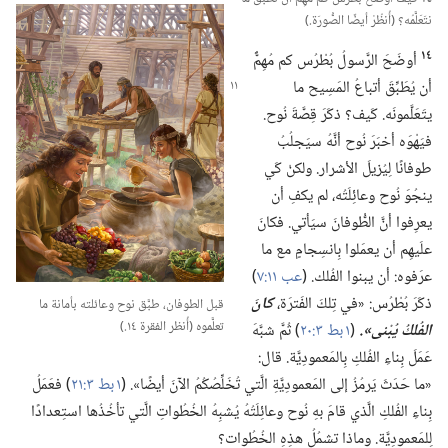
نتَعَلَّمُه؟‏ (‏أُنظُرْ أيضًا الصُّورَة.‏)‏
١٤
أوضَحَ الرَّسولُ بُطْرُس كم مُهِمٌّ
أن يُطَبِّقَ أتباعُ
المَسِيح ما
يتَعَلَّمونَه.‏ كَيف؟‏ ذكَرَ قِصَّةَ نُوح.‏
فيَهْوَه أخبَرَ نُوح أنَّهُ سيَجلُبُ
طوفانًا لِيُزيلَ الأشرار.‏ ولكنْ كَي
ينجُوَ نُوح وعائِلَتُه،‏ لم يكفِ أن
يعرِفوا أنَّ الطُّوفانَ سيَأتي.‏ فكانَ
علَيهِم أن يعمَلوا بِانسِجامٍ مع ما
عرَفوه:‏ أن يبنوا الفُلك.‏ (‏
عب ١١:‏٧
‏)‏
ذكَرَ بُطْرُس:‏ «في تِلكَ الفَترَة،‏
كانَ
قبل الطوفان،‏ طبَّق نوح وعائلته بأمانة ما
تعلَّموه (‏أُنظر الفقرة ١٤.‏)‏
الفُلكُ يُبْنى».‏
(‏
١ بط ٣:‏٢٠
‏)‏ ثُمَّ شبَّهَ
عَمَلَ بِناءِ الفُلكِ بِالمَعمودِيَّة.‏ قال:‏
«ما حَدَثَ يَرمُزُ إلى المَعمودِيَّةِ الَّتي تُخَلِّصُكُمُ الآنَ أيضًا».‏ (‏
١ بط ٣:‏٢١
‏)‏ فعَمَلُ
بِناءِ الفُلكِ الَّذي قامَ بهِ نُوح وعائِلَتُهُ يُشبِهُ الخُطُواتِ الَّتي تأخُذُها استِعدادًا
لِلمَعمودِيَّة.‏ وماذا تشمُلُ هذِهِ الخُطُوات؟‏