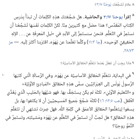
٨
علامَ تُشَجِّعُكَ
يُوحَنَّا ١٧:‏٣
‏؟‏
٨
إقرأ
يوحنا ١٧:‏٣
والحاشية.‏
هل شجَّعَتكَ هذِهِ الكَلِماتُ أن تبدَأَ بِدَرسِ
الكِتابِ المُقَدَّس؟‏ هذا حصَلَ مع كَثيرينَ مِنَّا.‏ لكنَّ الكَلِماتِ نَفْسَها تُشَجِّعُنا أن
نستَمِرَّ في التَّعَلُّم.‏ فنَحنُ سنستَمِرُّ إلى الأبَدِ في «نَيلِ المَعرِفَةِ عنِ .‏ .‏ .‏ الإلهِ
الحَقيقِيِّ الوَحيد».‏ (‏
جا ٣:‏١١
‏)‏ وكُلَّما تعَلَّمنا عن يَهْوَه،‏ اقتَرَبنا أكثَرَ إلَيه.‏ —‏
مز
٧٣:‏٢٨
‏.‏
٩
ماذا يجِبُ أن نفعَلَ بَعدَما نتَعَلَّمُ الحَقائِقَ الأساسِيَّة؟‏
٩
في البِدايَة،‏ نتَعَلَّمُ الحَقائِقَ الأساسِيَّة عن يَهْوَه.‏ وفي الرِّسالَةِ الَّتي كتَبَها
الرَّسولُ بُولُس إلى العِبْرَانِيِّين،‏ سمَّى هذِهِ الحَقائِقَ «المَبادِئَ الأوَّلِيَّة»
و «التَّعليمَ الأوَّلِيّ».‏ لكنَّهُ لم يكُنْ يستَخِفُّ بها.‏ فهو شبَّهَها بِالحَليبِ الَّذي يُغَذِّي
الطِّفل.‏ (‏
عب ٥:‏١٢؛‏
٦:‏١
‏)‏ لكنَّهُ شجَّعَ جَميعَ المَسيحِيِّينَ أن لا يكتَفوا بها،‏ بل
يسعَوا لِيَتَعَلَّموا الحَقائِقَ الأعمَقَ في كَلِمَةِ اللّٰه.‏ فهل صِرتَ تشتَهي أن تتَعَلَّمَ
هذِهِ الحَقائِق؟‏ هل تُحِبُّ أن تستَمِرَّ في التَّعَلُّمِ عن يَهْوَه ومَشيئَتِه،‏ وتستَمِرَّ في
النُّمُوِّ روحِيًّا؟‏
١٠
ما رَأيُ البَعضِ في الدَّرس؟‏