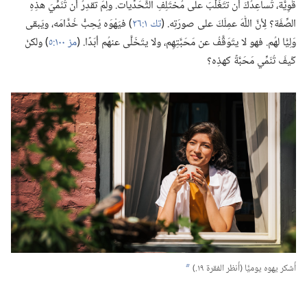
قَوِيَّة،‏ تُساعِدُكَ أن تتَغَلَّبَ على مُختَلِفِ التَّحَدِّيات.‏ ولِمَ تقدِرُ أن تُنَمِّيَ هذِهِ
الصِّفَة؟‏ لِأنَّ اللّٰهَ عمِلَكَ على صورَتِه.‏ (‏
تك ١:‏٢٦
‏)‏ فيَهْوَه يُحِبُّ خُدَّامَه،‏ ويَبقى
وَلِيًّا لهُم.‏ فهو لا يتَوَقَّفُ عن مَحَبَّتِهِم،‏ ولا يتَخَلَّى عنهُم أبَدًا.‏ (‏
مز ١٠٠:‏٥
‏)‏ ولكنْ
كَيفَ تُنَمِّي مَحَبَّةً كهذِه؟‏
أُشكر يهوه يوميًّا (‏أُنظر الفقرة ١٩.‏)‏
b