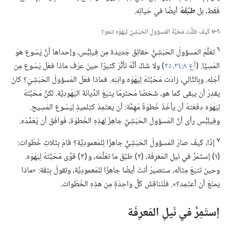
فَقَط،‏ بل
طبَّقَهُ
أيضًا في حَياتِه.‏
٦-‏٧
كَيفَ ظلَّت مَحَبَّةُ المَسؤولِ الحَبَشِيِّ لِيَهْوَه تنمو؟‏
٦
تعَلَّمَ المَسؤولُ الحَبَشِيُّ حَقائِقَ جَديدَة مِن فِيلِبُّس،‏ وإحداها أنَّ يَسُوع هوَ
المَسِيَّا.‏ (‏
أع ٨:‏٣٤،‏ ٣٥
‏)‏ ولا شَكَّ أنَّهُ تأثَّرَ كَثيرًا حينَ عرَفَ ماذا فعَلَ يَسُوع مِن
أجْلِه.‏ وبِالتَّالي،‏ زادَت مَحَبَّتُهُ لِيَهْوَه وابْنِه.‏ فماذا فعَلَ المَسؤولُ الحَبَشِيّ؟‏ كانَ
يقدِرُ أن يبقى كما هو،‏ شَخصًا مُحتَرَمًا يتبَعُ الدِّيانَةَ اليَهُودِيَّة.‏ لكنَّ مَحَبَّتَهُ
لِيَهْوَه دفَعَتهُ أن يأخُذَ خُطوَةً مُهِمَّة:‏ أن يعتَمِدَ كتِلميذٍ لِيَسُوع المَسِيح.‏
وفِيلِبُّس رأى أنَّ المَسؤولَ الحَبَشِيَّ جاهِزٌ لِهذِهِ الخُطوَة،‏ فَوافَقَ أن يُعَمِّدَه.‏
٧
إذًا،‏ كَيفَ صارَ المَسؤولُ الحَبَشِيُّ جاهِزًا لِلمَعمودِيَّة؟‏ قامَ بِثَلاثِ خُطُوات:‏
(‏١)‏ إستَمَرَّ في نَيلِ المَعرِفَة،‏ (‏٢)‏ طبَّقَ ما تعَلَّمَه،‏ و (‏٣)‏ قوَّى مَحَبَّتَهُ لِيَهْوَه.‏
وحينَ تتبَعُ مِثالَه،‏ ستصيرُ أنتَ أيضًا جاهِزًا لِلمَعمودِيَّة،‏ وتقولُ بِثِقَة:‏ «ماذا
يمنَعُ أن أعتَمِد؟‏».‏ فلْنُناقِشْ كُلَّ واحِدَةٍ مِن هذِهِ الخُطُوات.‏
إستَمِرَّ في نَيلِ المَعرِفَة