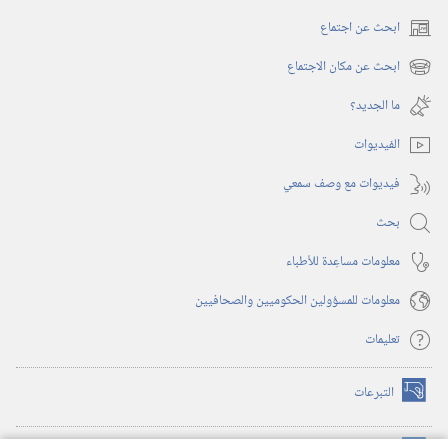
ابحث عن اجتماع
(يفتح
نافذة
ابحث عن مكان الاجتماع
(يفتح
جديدة)
نافذة
ما الجديد؟‏
جديدة)
الفيديوات
فيديوات مع وصف سمعي
بحث
معلومات مساعِدة للأطباء
معلومات للمسؤولين الحكوميين والصحافيين
تعليمات
التبرعات
(يفتح
نافذة
جديدة)