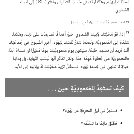
مَحَبَّتَكَ لِيَهْوَه.‏ وهكَذا،‏ تعيشُ حَسَبَ انتِذارِك،‏ وتقتَرِبُ أكثَرَ إلى أبيكَ
السَّماوِيّ.‏
٢١
لِماذا المَعمودِيَّةُ لَيسَتِ النِّهايَةَ بلِ البِدايَة؟‏
٢١
إذًا،‏ قوِّ مَحَبَّتَكَ لِأبيكَ السَّماوِيّ.‏ ضعْ أهدافًا تُساعِدُكَ على ذلِك.‏ وهكَذا،‏
تتَقَدَّمُ إلى المَعمودِيَّة.‏ وبَعدَما تنذُرُ نَفْسَك لِيَهْوَه،‏ أخبِرِ الشُّيوخَ في جَماعَتِكَ
أنَّكَ تُريدُ أن تعتَمِد.‏ طَبعًا،‏ سيَكونُ يَومُ مَعمودِيَّتِكَ يَومًا مُمَيَّزًا لن تنساهُ أبَدًا.‏
فالمَعمودِيَّةُ هي خُطوَةٌ مُهِمَّة جِدًّا.‏ ولكنْ تذَكَّرْ أنَّها لَيسَتِ النِّهايَة،‏ بل بِدايَةُ
حَياةٍ لا تنتَهي في خِدمَةِ يَهْوَه.‏ فستظَلُّ تزيدُ مَحَبَّتَكَ لهُ ولِابْنِهِ إلى الأبَد.‏
كَيفَ تستَعِدُّ لِلمَعمودِيَّةِ حينَ .‏ .‏ .‏
تستَمِرُّ في نَيلِ المَعرِفَةِ عن يَهْوَه؟‏
تُطَبِّقُ دائِمًا ما تتَعَلَّمُه؟‏