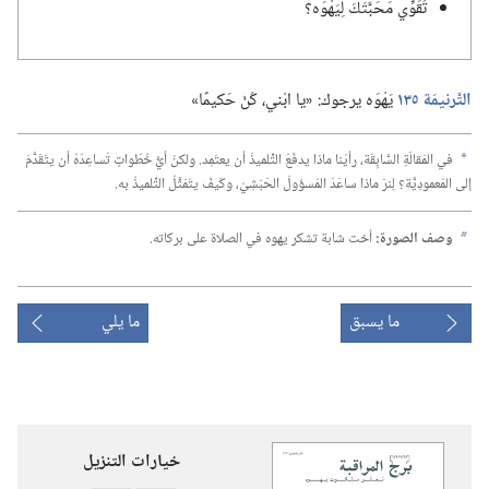
تُقَوِّي مَحَبَّتَكَ لِيَهْوَه؟‏
التَّرنيمَة ١٣٥
يَهْوَه يرجوك:‏ «يا ابْني،‏ كُنْ حَكيمًا»‏
في المَقالَةِ السَّابِقَة،‏ رأيْنا ماذا يدفَعُ التِّلميذَ أن يعتَمِد.‏ ولكنْ أيُّ خُطُواتٍ تُساعِدُهُ أن يتَقَدَّمَ
a
إلى المَعمودِيَّة؟‏ لِنرَ ماذا ساعَدَ المَسؤولَ الحَبَشِيّ،‏ وكَيفَ يتَمَثَّلُ التِّلميذُ به.‏
وصف الصورة:‏
أخت شابة تشكر يهوه في الصلاة على بركاته.‏
b
ما يسبق
ما يلي
خيارات التنزيل