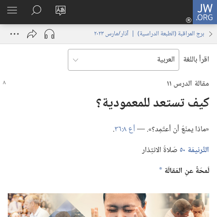
JW.ORG
تسجيل
تغيير
البحث
اظهر
الدخول
لغة
في
القائم
(يفتح
برج المراقبة (‏الطبعة الدراسية)‏ | ‏‎آذار/مارس‏ ‏‎٢٠٢٣‏
الموقع
JW.‎ORG
نافذة
جديدة)
اقرأ باللغة
مقالة الدرس ١١
كيف تستعد للمعمودية؟‏
‏«ماذا يمنَعُ أن أعتَمِد؟‏».‏ —‏
أع ٨:‏٣٦
‏.‏
التَّرنيمَة ٥٠
صَلاةُ الانتِذار
لَمحَةٌ عنِ المَقالَة
a