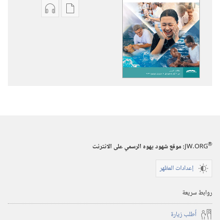
خيارات
خيارات
تنزيل
تنزيل
الاصدارات
التسجيلات
برج
السمعية
المراقبة
برج
(‏الطبعة
المراقبة
الدراسية)‏
(‏الطبعة
‏‎آذار/
الدراسية)‏
مارس‏
‏‎آذار/
مارس‏
®
JW.ORG
:‏ موقع شهود يهوه الرسمي على الانترنت
إعدادات المظهر
روابط سريعة
أُطلب زيارة