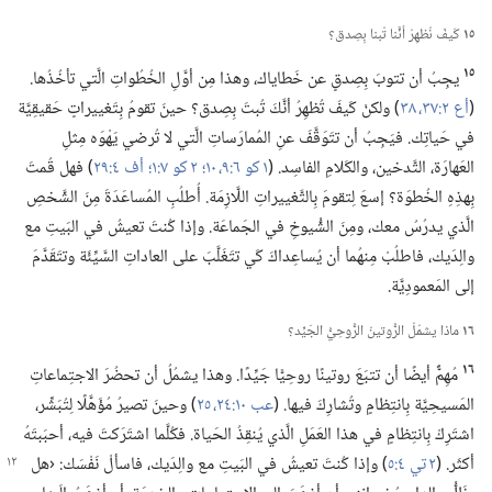
١٥
كَيفَ نُظهِرُ أنَّنا تُبنا بِصِدق؟‏
١٥
يجِبُ أن تتوبَ بِصِدقٍ عن خَطاياك،‏ وهذا مِن أوَّلِ الخُطُواتِ الَّتي تأخُذُها.‏
(‏
أع ٢:‏٣٧،‏ ٣٨
‏)‏ ولكنْ كَيفَ تُظهِرُ أنَّكَ تُبتَ بِصِدق؟‏ حينَ تقومُ بِتَغييراتٍ حَقيقِيَّة
في حَياتِك.‏ فيَجِبُ أن تتَوَقَّفَ عنِ المُمارَساتِ الَّتي لا تُرضي يَهْوَه مِثلِ
العَهارَة،‏ التَّدخين،‏ والكَلامِ الفاسِد.‏ (‏
١ كو ٦:‏٩،‏ ١٠؛‏
٢ كو ٧:‏١؛‏
أف ٤:‏٢٩
‏)‏ فهل قُمتَ
بِهذِهِ الخُطوَة؟‏ إسعَ لِتقومَ بِالتَّغييراتِ اللَّازِمَة.‏ أُطلُبِ المُساعَدَةَ مِنَ الشَّخصِ
الَّذي يدرُسُ معك،‏ ومِنَ الشُّيوخِ في الجَماعَة.‏ وإذا كُنتَ تعيشُ في البَيتِ مع
والِدَيك،‏ فاطلُبْ مِنهُما أن يُساعِداكَ كَي تتَغَلَّبَ على العاداتِ السَّيِّئَة وتتَقَدَّمَ
إلى المَعمودِيَّة.‏
١٦
ماذا يشمُلُ الرُّوتينُ الرُّوحِيُّ الجَيِّد؟‏
١٦
مُهِمٌّ أيضًا أن تتبَعَ روتينًا روحِيًّا جَيِّدًا.‏ وهذا يشمُلُ أن تحضُرَ الاجتِماعاتِ
المَسيحِيَّة بِانتِظامٍ وتُشارِكَ فيها.‏ (‏
عب ١٠:‏٢٤،‏ ٢٥
‏)‏ وحينَ تصيرُ مُؤَهَّلًا لِتُبَشِّر،‏
اشتَرِكْ بِانتِظامٍ في هذا العَمَلِ الَّذي يُنقِذُ الحَياة.‏ فكُلَّما اشتَرَكتَ فيه،‏ أحبَبتَهُ
أكثَر.‏ (‏
٢ تي ٤:‏٥
‏)‏
وإذا كُنتَ تعيشُ في البَيتِ مع والِدَيك،‏ فاسألْ نَفْسَك:‏ ‹هل