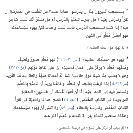
١٠
يستَصعِبُ كَثيرونَ مِنَّا أن يدرُسوا.‏ فماذا عنك؟‏ هل تعَلَّمتَ في المَدرَسَةِ أن
تقرَأَ وتدرُسَ جَيِّدًا؟‏ هل صِرتَ تتَمَتَّعُ بِالدَّرس،‏ أم هل تشعُرُ أنَّكَ لَستَ شاطِرًا
فيه؟‏ إذا كُنتَ تستَصعِبُ الدَّرس،‏ فأنتَ لَستَ وَحدَك.‏ لكنَّ يَهْوَه سيُساعِدُك.‏
فهو أفضَلُ مُعَلِّمٍ في الكَون.‏
١١
لِمَ يَهْوَه هوَ ‹المُعَلِّمُ العَظيم›؟‏
١١
يَهْوَه هو «مُعَلِّمُكَ العَظيم».‏ (‏
إش ٣٠:‏٢٠،‏ ٢١
‏)‏ فهو مُعَلِّمٌ صَبورٌ ولَطيفٌ
ومُتَفَهِّم؛‏ مُعَلِّمٌ لا يُرَكِّزُ على أخطاءِ تَلاميذِه،‏ بل على نِقاطِ قُوَّتِهِم.‏ (‏
مز ١٣٠:‏٣
‏)‏
وهو لا يطلُبُ مِنَّا شَيئًا فَوقَ طاقَتِنا.‏ كما أنَّهُ أعطانا هَدِيَّةً رائِعَة:‏ دِماغَنا الفَريد.‏
(‏
مز ١٣٩:‏١٤
‏)‏ لِذا،‏ نرغَبُ بِطَبعِنا أن نتَعَلَّم.‏ وخالِقُنا يُريدُ أن نتَمَتَّعَ بِالتَّعَلُّم،‏
ونستَمِرَّ فيهِ إلى الأبَد.‏ جَيِّدٌ إذًا أن تُعَوِّدَ نَفْسَكَ أن ‹تشتَهِيَ› الحَقائِقَ
المَوجودَة في الكِتابِ المُقَدَّس.‏ (‏
١ بط ٢:‏٢
‏)‏ فضعْ أهدافًا واقِعِيَّة كي تقرَأَ
الكِتابَ المُقَدَّسَ وتدرُسَهُ بِانتِظام.‏ (‏
يش ١:‏٨
‏)‏ ولا تنسَ أنَّ يَهْوَه سيُساعِدُك.‏
وهكَذا،‏ ستصيرُ تتَمَتَّعُ بِقِراءَةِ كَلِمَتِهِ والتَّعَلُّمِ أكثَرَ عنه.‏
١٢
لِمَ يجِبُ أن نُرَكِّزَ على يَسُوع في دَرسِنا الشَّخصِيّ؟‏