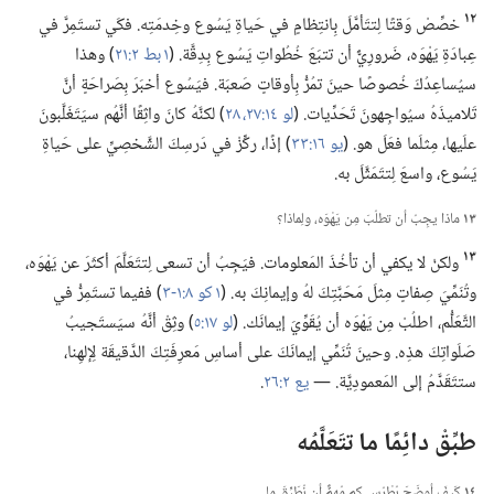
١٢
خصِّصْ وَقتًا لِتتَأمَّلَ بِانتِظامٍ في حَياةِ يَسُوع وخِدمَتِه.‏ فكَي تستَمِرَّ في
عِبادَةِ يَهْوَه،‏ ضَرورِيٌّ أن تتبَعَ خُطُواتِ يَسُوع بِدِقَّة.‏ (‏
١ بط ٢:‏٢١
‏)‏ وهذا
سيُساعِدُكَ خُصوصًا حينَ تمُرُّ بِأوقاتٍ صَعبَة.‏ فيَسُوع أخبَرَ بِصَراحَةٍ أنَّ
تَلاميذَهُ سيُواجِهونَ تَحَدِّيات.‏ (‏
لو ١٤:‏٢٧،‏ ٢٨
‏)‏ لكنَّهُ كانَ واثِقًا أنَّهُم سيَتَغَلَّبونَ
علَيها،‏ مِثلَما فعَلَ هو.‏ (‏
يو ١٦:‏٣٣
‏)‏ إذًا،‏ ركِّزْ في دَرسِكَ الشَّخصِيِّ على حَياةِ
يَسُوع،‏ واسعَ لِتتَمَثَّلَ به.‏
١٣
ماذا يجِبُ أن تطلُبَ مِن يَهْوَه،‏ ولِماذا؟‏
١٣
ولكنْ لا يكفي أن تأخُذَ المَعلومات.‏ فيَجِبُ أن تسعى لِتتَعَلَّمَ أكثَرَ عن يَهْوَه،‏
وتُنَمِّيَ صِفاتٍ مِثلَ مَحَبَّتِكَ لهُ وإيمانِكَ به.‏ (‏
١ كو ٨:‏١-‏٣
‏)‏ ففيما تستَمِرُّ في
التَّعَلُّم،‏ اطلُبْ مِن يَهْوَه أن يُقَوِّيَ إيمانَك.‏ (‏
لو ١٧:‏٥
‏)‏ وثِقْ أنَّهُ سيَستَجيبُ
صَلَواتِكَ هذِه.‏ وحينَ تُنَمِّي إيمانَكَ على أساسِ مَعرِفَتِكَ الدَّقيقَة لِإلهِنا،‏
ستتَقَدَّمُ إلى المَعمودِيَّة.‏ —‏
يع ٢:‏٢٦
‏.‏
طبِّقْ دائِمًا ما تتَعَلَّمُه
١٤
كَيفَ أوضَحَ بُطْرُس كم مُهِمٌّ أن نُطَبِّقَ ما