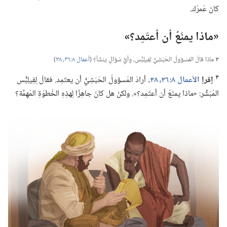
كانَ عُمرُك.‏
‏«ماذا يمنَعُ أن أعتَمِد؟‏»‏
٣
ماذا قالَ المَسؤولُ الحَبَشِيُّ لِفِيلِبُّس،‏ وأيُّ سُؤالٍ ينشَأ؟‏ (‏
أعمال ٨:‏٣٦،‏
٣٨
‏)‏
٣
إقرإ
الأعمال ٨:‏٣٦،‏
٣٨
‏.‏
أرادَ المَسؤولُ الحَبَشِيُّ أن يعتَمِد.‏ فقالَ لِفِيلِبُّس
المُبَشِّر:‏ «ماذا يمنَعُ أن أعتَمِد؟‏».‏ ولكنْ هل كانَ جاهِزًا لِهذِهِ الخُطوَةِ المُهِمَّة؟‏