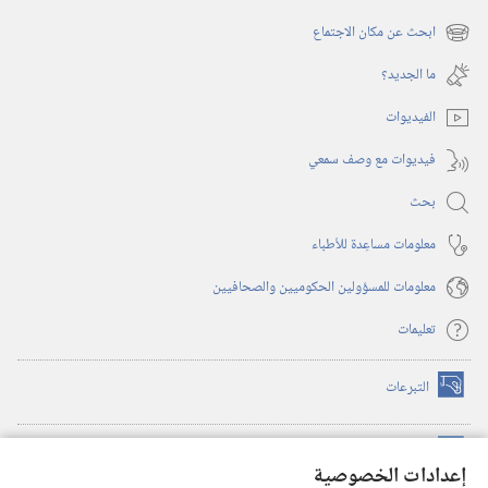
(يفتح
نافذة
ابحث عن مكان الاجتماع
(يفتح
جديدة)
نافذة
ما الجديد؟‏
جديدة)
الفيديوات
فيديوات مع وصف سمعي
بحث
معلومات مساعِدة للأطباء
معلومات للمسؤولين الحكوميين والصحافيين
تعليمات
التبرعات
(يفتح
نافذة
جديدة)
مكتبة برج المراقبة الالكترونية
™
(يفتح
إعدادات الخصوصية
نافذة