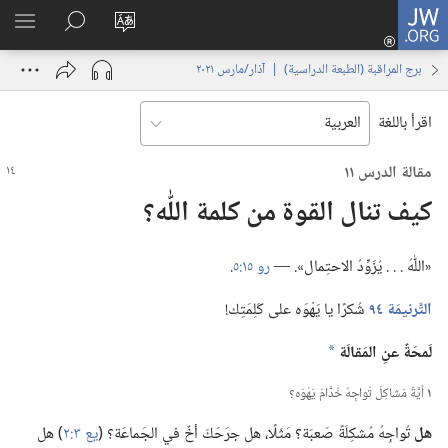
JW.ORG
تسجيل
تغيير
البحث
اظهر
الدخول
لغة
في
القائم
(يفتح
برج المراقبة (‏الطبعة الدراسية)‏ | ‏‎آذار/مارس‏ ‏‎٢٠٢١‏
الموقع
JW.‎ORG
نافذة
جديدة)
اقرأ باللغة
مقالة الدرس ١١
كيف تنال القوة من كلمة اللّٰه؟‏
‏«اللّٰهُ .‏ .‏ .‏ يُزَوِّدُ الاحتِمال».‏ —‏
رو ١٥:‏٥
‏.‏
التَّرنيمَة ٩٤
شُكرًا يا يَهْوَه على كَلِمَتِك!‏
لَمحَةٌ عنِ المَقالَة
a
١
أيَّةُ مَشاكِلَ تُواجِهُ خُدَّامَ يَهْوَه؟‏
هل
تُواجِهُ مُشكِلَةً صَعبَة؟‏ مَثَلًا،‏ هل جرَحَكَ أخٌ في الجَماعَة؟‏ (‏
يع ٣:‏٢
‏)‏ هل