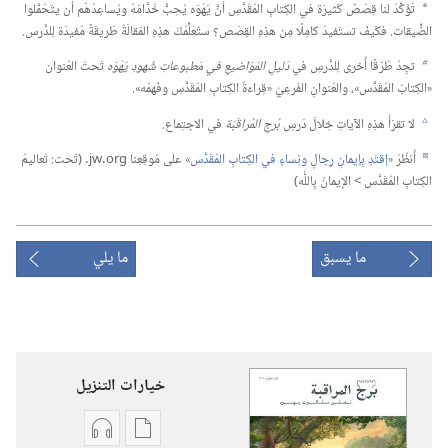
تُؤَكِّدُ لنا قِصَصٌ كَثيرَة في الكِتابِ المُقَدَّسِ أنَّ يَهْوَه يُحِبُّ خُدَّامَهُ ويُساعِدُهُم أن يتَحَمَّلوا
a
الضِّيقات.‏ فكَيفَ تستَفيدُ كامِلًا مِن هذِهِ القِصَص؟‏ ستُعَلِّمُكَ هذِهِ المَقالَةُ طَريقَةً مُفيدَة لِلدَّرس.‏
تجِدُ طُرُقًا أُخرى لِلدَّرسِ في
دَليلِ المَوَاضيعِ في مَطبوعاتِ شُهودِ يَهْوَه
تَحتَ العُنوان
b
«الكِتابُ المُقَدَّس»،‏ والعُنوانِ الفَرعِيّ «‏
قِراءَةُ الكِتابِ المُقَدَّسِ وفَهمُه
‏».‏
لا تقرَأْ هذِهِ الآياتِ خِلالَ دَرسِ
بُرجِ المُراقَبَة
في الاجتِماع.‏
c
أُنظُرْ «‏
إقتَدِ بِإيمانِ رِجالٍ ونِساءٍ في الكِتابِ المُقَدَّس
‏» على مَوقِعِنا jw.‎org.‏ (‏تَحت:‏ تَعاليمُ
d
الكِتابِ المُقَدَّس >‏ الإيمانُ بِاللّٰه)‏
ما يسبق
ما يلي
خيارات التنزيل
خيارات
خيارات