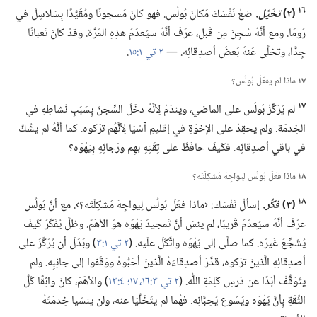
١٦
‏(‏٢)‏
تخَيَّل.‏
ضعْ نَفْسَكَ مَكانَ بُولُس.‏ فهو كانَ مَسجونًا ومُقَيَّدًا بِسَلاسِلَ في
رُومَا.‏ ومع أنَّهُ سُجِنَ مِن قَبل،‏ عرَفَ أنَّهُ سيُعدَمُ هذِهِ المَرَّة.‏ وقدْ كانَ تَعبانًا
جِدًّا،‏ وتخلَّى عَنهُ بَعضُ أصدِقائِه.‏ —‏
٢ تي ١:‏١٥
‏.‏
١٧
ماذا لم يفعَلْ بُولُس؟‏
١٧
لم يُرَكِّزْ بُولُس على الماضي،‏ ويندَمْ لِأنَّهُ دخَلَ السِّجنَ بِسَبَبِ نَشاطِهِ في
الخِدمَة.‏ ولم يحقِدْ على الإخوَةِ في إقليمِ آسْيَا لِأنَّهُم ترَكوه.‏ كما أنَّهُ لم يشُكَّ
في باقي أصدِقائِه.‏ فكَيفَ حافَظَ على ثِقَتِهِ بهِم ورَجائِهِ بِيَهْوَه؟‏
١٨
ماذا فعَلَ بُولُس لِيواجِهَ مُشكِلَتَه؟‏
١٨
‏(‏٣)‏
فكِّر.‏
إسألْ نَفْسَك:‏ ‹ماذا فعَلَ بُولُس لِيواجِهَ مُشكِلَتَه؟‏›.‏ مع أنَّ بُولُس
عرَفَ أنَّهُ سيُعدَمُ قَريبًا،‏ لم ينسَ أنَّ تَمجيدَ يَهْوَه هوَ الأهَمّ.‏ وظلَّ يُفَكِّرُ كَيفَ
يُشَجِّعُ غَيرَه.‏ كما صلَّى إلى يَهْوَه واتَّكَلَ علَيه.‏ (‏
٢ تي ١:‏٣
‏)‏ وبَدَلَ أن يُرَكِّزَ على
أصدِقائِهِ الَّذينَ ترَكوه،‏ قدَّرَ أصدِقاءَهُ الَّذينَ أحَبُّوهُ ووَقَفوا إلى جانِبِه.‏ ولم
يتَوَقَّفْ أبَدًا عن دَرسِ كَلِمَةِ اللّٰه.‏ (‏
٢ تي ٣:‏١٦،‏ ١٧؛‏
٤:‏١٣
‏)‏ والأهَمّ،‏ كانَ واثِقًا كُلَّ
الثِّقَةِ بِأنَّ يَهْوَه ويَسُوع يُحِبَّانِه.‏ فهُما لم يتَخَلَّيَا عنه،‏ ولن ينسَيا خِدمَتَهُ