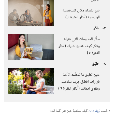
ضع نفسك مكان الشخصية
الرئيسية (‏أُنظر الفقرة ٤.‏)‏
٣-‏
فكِّر
حلِّل المعلومات التي تقرأها
وفكر كيف تنطبق عليك (‏أُنظر
الفقرة ٥.‏)‏
٤-‏
طبِّق
حين تطبق ما تتعلَّمه،‏ تأخذ
قرارات افضل،‏ يزيد سلامك،‏
ويقوى ايمانك (‏أُنظر الفقرة ٦.‏)‏
٢
حَسَبَ
رُومَا ١٥:‏٤
‏،‏ كَيفَ نستَفيدُ حينَ نقرَأُ كَلِمَةَ اللّٰه؟‏