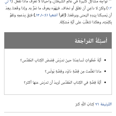
نُواجِهُ مَشاكِلَ كَثيرَة في عالَمِ الشَّيطان،‏ وأحيانًا لا نعرِفُ ماذا نفعَل.‏ (‏
٢ تي
٣:‏١
‏)‏ ولكنْ لا داعِيَ أن نقلَقَ أو نخاف.‏ فيَهْوَه يعرِفُ ما نمُرُّ به.‏ وإذا وقَعنا،‏ يعِدُ
أن يُمسِكَنا بِيَدِهِ اليُمنى ويرفَعَنا.‏
‏(‏إقرأ
اشعيا ٤١:‏١٠،‏
١٣
‏.‏)‏
فثِقْ بِدَعمِهِ وتقَوَّ
بِكَلِمَتِه،‏ وهكَذا تتَغَلَّبُ على أيَّةِ مُشكِلَة.‏
أسئِلَةُ المُراجَعَة
أيَّةُ خُطُواتٍ تُساعِدُنا حينَ ندرُسُ قِصَصَ الكِتابِ المُقَدَّس؟‏
ماذا تعَلَّمتَ مِن قِصَّةِ دَاوُد وقِصَّةِ بُولُس؟‏
أيَّةُ قِصَّةٍ في الكِتابِ المُقَدَّسِ تُريدُ أن تدرُسَ عنها أكثَر؟‏
التَّرنيمَة ٩٦
كِتابُ اللّٰهِ كَنز