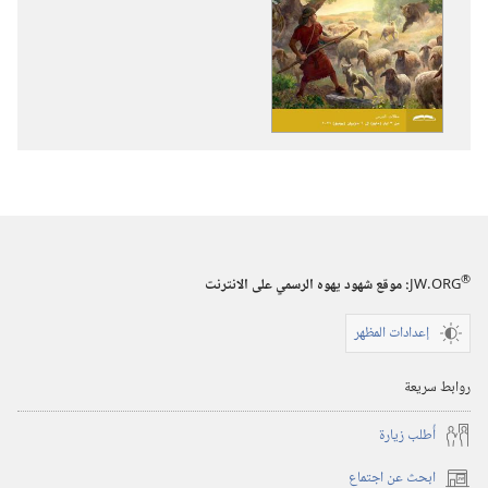
تنزيل
تنزيل
الاصدارات
التسجيلات
برج
السمعية
المراقبة
برج
(‏الطبعة
المراقبة
الدراسية)‏
(‏الطبعة
‏‎آذار/
الدراسية)‏
مارس‏
‏‎آذار/
مارس‏
®
JW.ORG
:‏ موقع شهود يهوه الرسمي على الانترنت
إعدادات المظهر
روابط سريعة
أُطلب زيارة
ابحث عن اجتماع