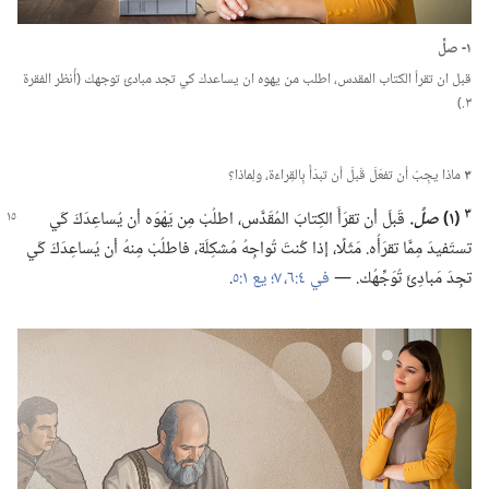
١-‏ صلِّ
قبل ان تقرأ الكتاب المقدس،‏ اطلب من يهوه ان يساعدك كي تجد مبادئ توجهك (‏أُنظر الفقرة
٣.‏)‏
٣
ماذا يجِبُ أن تفعَلَ قَبلَ أن تبدَأَ بِالقِراءَة،‏ ولِماذا؟‏
٣
‏(‏١)‏
صلِّ.‏
قَبلَ أن تقرَأَ الكِتابَ المُقَدَّس،‏ اطلُبْ مِن يَهْوَه أن يُساعِدَكَ كَي
تستَفيدَ مِمَّا تقرَأُه.‏ مَثَلًا،‏ إذا كُنتَ تُواجِهُ مُشكِلَة،‏ فاطلُبْ مِنهُ أن يُساعِدَكَ كَي
تجِدَ مَبادِئَ تُوَجِّهُك.‏ —‏
في ٤:‏٦،‏ ٧؛‏
يع ١:‏٥
‏.‏