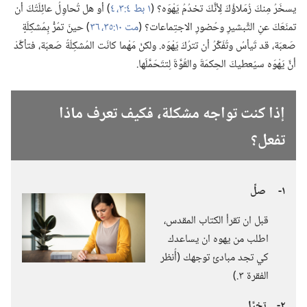
يسخَرُ مِنكَ زُمَلاؤُكَ لِأنَّكَ تخدُمُ يَهْوَه؟‏ (‏
١ بط ٤:‏٣،‏ ٤
‏)‏ أو هل تُحاوِلُ عائِلَتُكَ أن
تمنَعَكَ عنِ التَّبشيرِ وحُضورِ الاجتِماعات؟‏ (‏
مت ١٠:‏٣٥،‏ ٣٦
‏)‏ حينَ تمُرُّ بِمُشكِلَةٍ
صَعبَة،‏ قد تَيأسُ وتُفَكِّرُ أن تترُكَ يَهْوَه.‏ ولكنْ مَهْما كانَت المُشكِلَةُ صَعبَة،‏ فتأكَّدْ
أنَّ يَهْوَه سيُعطيكَ الحِكمَةَ والقُوَّةَ لِتتَحَمَّلَها.‏
إذا كنت تواجه مشكلة،‏ فكيف تعرف ماذا
تفعل؟‏
١-‏
صلِّ
قبل ان تقرأ الكتاب المقدس،‏
اطلب من يهوه ان يساعدك
كي تجد مبادئ توجهك (‏أُنظر
الفقرة ٣.‏)‏
٢-‏
تخيَّل