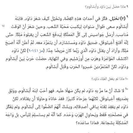
٩
ماذا حصَلَ بَينَ دَاوُد وأَبْشَالُوم؟‏
٩
‏(‏٢)‏
تخَيَّل.‏
فكِّرْ في أحداثِ هذِهِ القِصَّة،‏ وتخَيَّلْ كَيفَ شعَرَ دَاوُد.‏ فابْنُهُ
أَبْشَالُوم سعى طَوالَ سَنَواتٍ لِيَكسِبَ مَحَبَّةَ الشَّعب.‏ وحينَ شعَرَ
أنَّ الوَقتَ
مُناسِب،‏ أرسَلَ جَواسيسَ إلى كُلِّ المَملَكَةِ لِيَدفَعَ الشَّعبَ أن يقبَلوهُ مَلِكًا.‏ حتَّى
إنَّهُ أقنَعَ أَخِيتُوفَل،‏ صَديقَ دَاوُد ومُستَشارَه،‏ أن يتَمَرَّدَ معه.‏ ثُمَّ أعلَنَ أنَّهُ أصبَحَ
مَلِكًا،‏ وأرادَ أن يقتُلَ دَاوُد الَّذي رُبَّما كانَ مَريضًا جِدًّا.‏ (‏
مز ٤١:‏١-‏٩
‏)‏ لكنَّ دَاوُد
اكتَشَفَ المُؤَامَرَةَ وهرَبَ مِن أُورُشَلِيم.‏ وفي النِّهايَة،‏ حصَلَت حَربٌ بَينَ أَبْشَالُوم
ودَاوُد.‏ لكنَّ المُتَمَرِّدينَ خسِروا الحَربَ وقُتِلَ أَبْشَالُوم.‏
١٠
ماذا لم يفعَلِ المَلِكُ دَاوُد؟‏
١٠
لا شَكَّ أنَّ ما مرَّ بهِ دَاوُد لم يكُنْ سَهلًا علَيه.‏ فهو أحَبَّ ابْنَهُ أَبْشَالُوم،‏ ووَثِقَ
بِصَديقِهِ أَخِيتُوفَل.‏ لكنَّهُما جرَحاهُ كَثيرًا.‏ فقدْ خاناهُ وحاوَلا أن يقتُلاه.‏ لكنَّ
دَاوُد لم يفقِدْ ثِقَتَهُ بِباقي أصدِقائِه،‏ ويشُكَّ أنَّهُمُ انضَمُّوا إلى أَبْشَالُوم.‏ ولم يُفَكِّرْ
في مَصلَحَتِهِ فَقَط ويُحاوِلِ الهَرَبَ وَحْدَه.‏ كما أنَّهُ لم يستَسلِمْ لِليَأس،‏ بل وَاجَهَ
المُشكِلَةَ بِشَجاعَة.‏ فماذا ساعَدَه؟‏