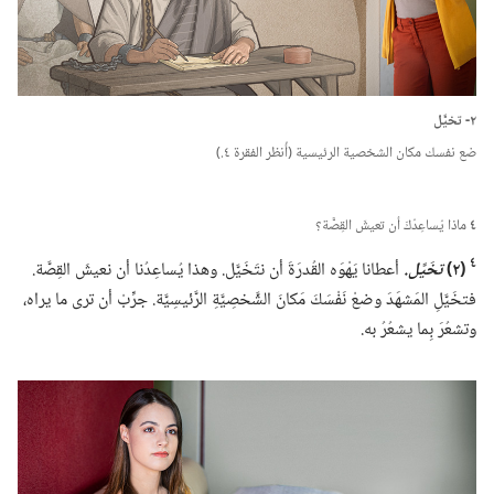
٢-‏ تخيَّل
ضع نفسك مكان الشخصية الرئيسية (‏أُنظر الفقرة ٤.‏)‏
٤
ماذا يُساعِدُكَ أن تعيشَ القِصَّة؟‏
٤
‏(‏٢)‏
تخَيَّل.‏
أعطانا يَهْوَه القُدرَةَ أن نتَخَيَّل.‏ وهذا يُساعِدُنا أن نعيشَ القِصَّة.‏
فتخَيَّلِ المَشهَدَ وضعْ نَفْسَكَ مَكانَ الشَّخصِيَّةِ الرَّئيسِيَّة.‏ جرِّبْ أن ترى ما يراه،‏
وتشعُرَ بِما يشعُرُ به.‏