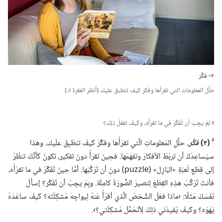
٣-‏ فكِّر
حلِّل المعلومات التي تقرأها وفكر كيف تنطبق عليك (‏أُنظر الفقرة ٥.‏)‏
٥
لِمَ يجِبُ أن تُفَكِّرَ في ما تقرَأُه،‏ وكَيفَ تفعَلُ ذلِك؟‏
٥
‏(‏٣)‏
فكِّر.‏
حلِّلِ المَعلوماتِ الَّتي تقرَأُها وفكِّرْ كَيفَ تنطَبِقُ علَيك.‏ وهذا
سيُساعِدُكَ أن تربُطَ الأفكارَ وتفهَمَها.‏ فحِينَ تقرَأُ دونَ تفكير،‏ تكونُ كَأنَّكَ تنظُرُ
إلى قِطَعِ لُعبَةِ «البَازِل» (‏puzzle)‏ دونَ أن تُرَكِّبَها.‏ أمَّا حِينَ تُفَكِّرُ في ما تقرَأُه،‏
فأنتَ تُرَكِّبُ هذِهِ القِطَعَ لِتصيرَ الصُّورَةُ كامِلَة.‏ وبِمَ يجِبُ أن تُفَكِّر؟‏ إسألْ
نَفْسَكَ مَثَلًا:‏ ‹ماذا فعَلَ الشَّخصُ الَّذي أقرَأُ عَنهُ لِيواجِهَ مُشكِلَتَه؟‏ كَيفَ ساعَدَهُ
يَهْوَه؟‏ وكَيفَ يُفيدُني ذلِكَ لِأتَحَمَّلَ مُشكِلَتي؟‏›.‏