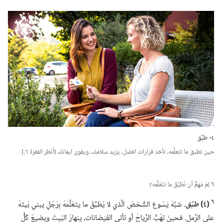
٤-‏ طبِّق
حين تطبق ما تتعلَّمه،‏ تأخذ قرارات افضل،‏ يزيد سلامك،‏ ويقوى ايمانك (‏أُنظر الفقرة ٦.‏)‏
٦
لِمَ مُهِمٌّ أن نُطَبِّقَ ما نتَعَلَّمُه؟‏
٦
‏(‏٤)‏
طبِّق.‏
شبَّهَ يَسُوع الشَّخصَ الَّذي لا يُطَبِّقُ ما يتَعَلَّمُهُ بِرَجُلٍ يبني بَيتَهُ
على الرَّمل.‏ فحينَ تهُبُّ الرِّياحُ أو تأتي الفَيَضانات،‏ ينهارُ البَيتُ ويضيعُ كُلُّ