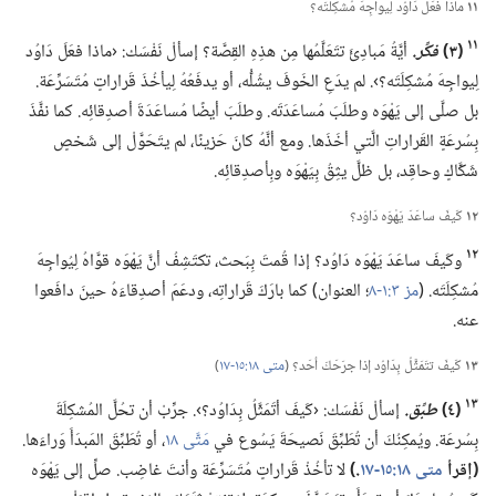
١١
ماذا فعَلَ دَاوُد لِيواجِهَ مُشكِلَتَه؟‏
١١
‏(‏٣)‏
فكِّر.‏
أيَّةُ مَبادِئَ تتَعَلَّمُها مِن هذِهِ القِصَّة؟‏ إسألْ نَفْسَك:‏ ‹ماذا فعَلَ دَاوُد
لِيواجِهَ مُشكِلَتَه؟‏›.‏ لم يدَعِ الخَوفَ يشُلُّه،‏ أو يدفَعُهُ لِيأخُذَ قَراراتٍ مُتَسَرِّعَة.‏
بل صلَّى إلى يَهْوَه وطلَبَ مُساعَدَتَه.‏ وطلَبَ أيضًا مُساعَدَةَ أصدِقائِه.‏ كما نفَّذَ
بِسُرعَةٍ القَراراتِ الَّتي أخَذَها.‏ ومع أنَّهُ كانَ حَزينًا،‏ لم يتَحَوَّلْ إلى شَخصٍ
شَكَّاكٍ وحاقِد،‏ بل ظلَّ يثِقُ بِيَهْوَه وبِأصدِقائِه.‏
١٢
كَيفَ ساعَدَ يَهْوَه دَاوُد؟‏
١٢
وكَيفَ ساعَدَ يَهْوَه دَاوُد؟‏ إذا قُمتَ بِبَحث،‏ تكتَشِفُ أنَّ يَهْوَه قوَّاهُ لِيُواجِهَ
مُشكِلَتَه.‏ (‏
مز ٣:‏١-‏٨
‏؛‏ العنوان)‏ كما بارَكَ قَراراتِه،‏ ودعَمَ أصدِقاءَهُ حينَ دافَعوا
عنه.‏
١٣
كَيفَ تتَمَثَّلُ بِدَاوُد إذا جرَحَكَ أحَد؟‏ (‏
متى ١٨:‏١٥-‏١٧
‏)‏
١٣
‏(‏٤)‏
طبِّق.‏
إسألْ نَفْسَك:‏ ‹كَيفَ أتَمَثَّلُ بِدَاوُد؟‏›.‏ جرِّبْ أن تحُلَّ المُشكِلَةَ
بِسُرعَة.‏ ويُمكِنُكَ أن تُطَبِّقَ نَصيحَةَ يَسُوع في
مَتَّى ١٨
‏،‏ أو تُطَبِّقَ المَبدَأَ وَراءَها.‏
‏(‏إقرأ
متى ١٨:‏١٥-‏١٧
‏.‏)‏
لا تأخُذْ قَراراتٍ مُتَسَرِّعَة وأنتَ غاضِب.‏ صلِّ إلى يَهْوَه