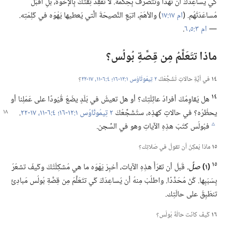
كَي يُساعِدَكَ أن تهدَأَ وتتَصَرَّفَ بِحِكمَة.‏ لا تفقِدْ ثِقَتَكَ بِالإخوة،‏ بلِ اقبَلْ
مُساعَدَتَهُم.‏ (‏
ام ١٧:‏١٧
‏)‏ والأهَمّ،‏ اتبَعِ النَّصيحَةَ الَّتي يُعطيها يَهْوَه في كَلِمَتِه.‏
—‏
ام ٣:‏٥،‏ ٦
‏.‏
ماذا تتَعَلَّمُ مِن قِصَّةِ بُولُس؟‏
١٤
في أيَّةِ حالاتٍ تُشَجِّعُكَ
٢ تِيمُوثَاوُس ١:‏١٢-‏١٦؛‏
٤:‏٦-‏١١،‏
١٧-‏٢٢
‏؟‏
١٤
هل يُقاوِمُكَ أفرادُ عائِلَتِك؟‏ أو هل تعيشُ في بَلَدٍ يضَعُ قُيُودًا على عَمَلِنا أو
يحظُرُه؟‏ في حالاتٍ كهذِه،‏ ستُشَجِّعُكَ
٢ تِيمُوثَاوُس ١:‏١٢-‏١٦؛‏
٤:‏٦-‏١١،‏
١٧-‏٢٢
‏.‏
فبُولُس كتَبَ هذِهِ الآياتِ وهو في السِّجن.‏
c
١٥
ماذا يُمكِنُ أن تقولَ في صَلاتِك؟‏
١٥
‏(‏١)‏
صلِّ.‏
قَبلَ أن تقرَأَ هذِهِ الآيات،‏ أخبِرْ يَهْوَه ما هي مُشكِلَتُكَ وكَيفَ تشعُرُ
بِسَبَبِها.‏ كُنْ مُحَدَّدًا.‏ واطلُبْ مِنهُ أن يُساعِدَكَ كَي تتَعَلَّمَ مِن قِصَّةِ بُولُس مَبادِئَ
تنطَبِقُ على حالَتِك.‏
١٦
كَيفَ كانَت حالَةُ بُولُس؟‏