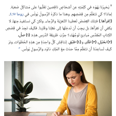
٢
يُخبِرُنا يَهْوَه في كَلِمَتِهِ عن أشخاصٍ ناقِصينَ تغَلَّبوا على مَشاكِلَ صَعبَة.‏
لِماذا؟‏ كَي نتَعَلَّمَ مِن قِصَصِهِم.‏ وهذا ما ذكَرَهُ الرَّسولُ بُولُس في
روما ١٥:‏٤
‏.‏
(‏إقرأها.‏)‏
فتِلكَ القِصَصُ تُعطينا التَّعزِيَةَ والرَّجاء.‏ ولكنْ كَي نستَفيدَ مِنها،‏ لا
يكفي أن نقرَأها،‏ بل يجِبُ أن نُدخِلَها إلى عَقلِنا وقَلبِنا.‏ فكَيفَ تجِدُ في قِصَصِ
الكِتابِ المُقَدَّسِ مَبادِئَ تُوجِّهُك؟‏ جرِّبْ طَريقَةَ الدَّرسِ هذِه:‏
‏(‏١)‏
صلِّ،‏
(‏٢)‏
تخَيَّل،‏
(‏٣)‏
فكِّر،‏
و
‏(‏٤)‏
طبِّق.‏
لِنُناقِشْ كُلَّ واحِدَةٍ مِن هذِهِ الخُطُوَات،‏ ونرَ
كَيفَ تُساعِدُنا أن نتَعَلَّمَ مِمَّا حدَثَ معَ المَلِكِ دَاوُد والرَّسولِ بُولُس.‏
b