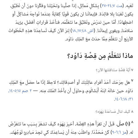
تَعَبِه.‏ (‏
مت ٧:‏٢٤-‏٢٧
‏)‏ بِشَكلٍ مُماثِل،‏ إذا صلَّينا وتخَيَّلنا وفكَّرنا دونَ أن نُطَبِّق،‏
يكونُ تَعَبُنا بِلا فائِدَة.‏ فإيمانُنا لن يكونَ قَوِيًّا كِفايَةً عِندَما نُواجِهُ مَشاكِلَ أوِ
اضطِهادًا.‏ أمَّا حينَ ندرُسُ ونُطَبِّقُ ما نتَعَلَّمُه،‏ فنأخُذُ قَراراتٍ أفضَل،‏ يزيدُ
سَلامُنا،‏ ويقوى إيمانُنا.‏ (‏
اش ٤٨:‏١٧،‏ ١٨
‏)‏ لِنرَ الآنَ كَيفَ تُساعِدُنا هذِهِ الخُطُواتُ
الأربَع أن نتَعَلَّمَ مِمَّا حدَثَ معَ المَلِكِ دَاوُد.‏
ماذا تتَعَلَّمُ مِن قِصَّةِ دَاوُد؟‏
٧
أيَّةُ قِصَّةٍ سنُناقِشُها الآن؟‏
٧
هل جرَحَكَ أحَدُ أفرادِ عائِلَتِكَ أو أصدِقائِك؟‏ لاحِظْ إذًا ما حصَلَ معَ المَلِكِ
دَاوُد حينَ خانَهُ ابْنُهُ أَبْشَالُوم،‏ وحاوَلَ أن يأخُذَ المُلكَ مِنه.‏ —‏
٢ صم ١٥:‏٥-‏١٤،‏
٣١؛‏
١٨:‏٦-‏١٤
‏.‏
٨
كَيفَ تنالُ مُساعَدَةَ يَهْوَه؟‏
٨
‏(‏١)‏
صلِّ.‏
قَبلَ أن تقرَأَ هذِهِ القِصَّة،‏ أخبِرْ يَهْوَه كَيفَ تشعُرُ بِسَبَبِ ما تتَعَرَّضُ
له.‏ (‏
مز ٦:‏٦-‏٩
‏)‏ كُنْ مُحَدَّدًا.‏ واطلُبْ مِنهُ أن يُساعِدَكَ كَي تجِدَ مَبادِئَ تُوَجِّهُك.‏