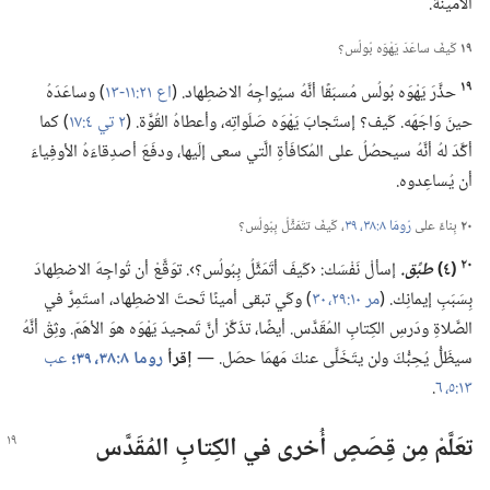
الأمينَة.‏
١٩
كَيفَ ساعَدَ يَهْوَه بُولُس؟‏
١٩
حذَّرَ يَهْوَه بُولُس مُسبَقًا أنَّهُ سيُواجِهُ الاضطِهاد.‏ (‏
اع ٢١:‏١١-‏١٣
‏)‏ وساعَدَهُ
حينَ وَاجَهَه.‏ كَيف؟‏ إستَجابَ يَهْوَه صَلَواتِه،‏ وأعطاهُ القُوَّة.‏ (‏
٢ تي ٤:‏١٧
‏)‏ كما
أكَّدَ لهُ أنَّهُ سيحصُلُ على المُكافَأةِ الَّتي سعى إلَيها،‏ ودفَعَ أصدِقاءَهُ الأوفِياءَ
أن يُساعِدوه.‏
٢٠
بِناءً على
رُومَا ٨:‏٣٨،‏ ٣٩
‏،‏ كَيفَ تتَمَثَّلُ بِبُولُس؟‏
٢٠
‏(‏٤)‏
طبِّق.‏
إسألْ نَفْسَك:‏ ‹كَيفَ أتَمَثَّلُ بِبُولُس؟‏›.‏ توَقَّعْ أن تُواجِهَ الاضطِهادَ
بِسَبَبِ إيمانِك.‏ (‏
مر ١٠:‏٢٩،‏ ٣٠
‏)‏ وكَي تبقى أمينًا تَحتَ الاضطِهاد،‏ استَمِرَّ في
الصَّلاةِ ودَرسِ الكِتابِ المُقَدَّس.‏ أيضًا،‏ تذَكَّرْ أنَّ تَمجيدَ يَهْوَه هوَ الأهَمّ.‏ وثِقْ أنَّهُ
سيظَلُّ يُحِبُّكَ ولن يتَخَلَّى عنكَ مَهمَا حصَل.‏ —‏
إقرأ
روما ٨:‏٣٨،‏ ٣٩؛‏
عب
١٣:‏٥،‏ ٦
‏.‏
تعَلَّمْ مِن قِصَصٍ أُخرى في الكِتابِ المُقَدَّس