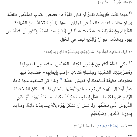
٢١
ماذا قوَّى آيَا وهِكْتُور؟‏
٢١
مَهمَا كانَت ظُروفُنا،‏ نقدِرُ أن ننالَ القُوَّةَ مِن قِصَصِ الكِتابِ المُقَدَّس.‏ فقِصَّةُ
يُونَان مَثَلًا ساعَدَت فاتِحَةً في اليَابَان اسْمُها آيَا أن لا تخافَ مِنَ الشَّهادَةِ
العَلَنِيَّة.‏ وقِصَّةُ رَاعُوث شجَّعَت شابًّا في إنْدُونِيسِيَا اسْمُهُ هِكْتُور أن يتَعَلَّمَ عن
يَهْوَه ويخدُمَه،‏ مع أنَّ وَالِدَيهِ لَيسا في الحَقّ.‏
٢٢
كَيفَ تستَفيدُ كامِلًا مِنَ المَسرَحِيَّاتِ وسِلسِلَةِ «إقتَدِ بِإيمانِهِم»؟‏
٢٢
وكَي تتَعَلَّمَ أكثَرَ مِن قِصَصِ الكِتابِ المُقَدَّس،‏ استَفِدْ مِن فيديواتِنا
ومَسرَحِيَّاتِنا السَّمْعِيَّة وسِلسِلَةِ مَقالاتِ «إقتَدِ بِإيمانِهِم».‏ فسَتَجِدُ فيها
مَعلوماتٍ دَقيقَة تُساعِدُكَ أن تعيشَ القِصَّة.‏
ولكنْ كَي تستَفيدَ مِنها كامِلًا،‏
d
صلِّ أوَّلًا إلى يَهْوَه كَي تجِدَ مَبادِئَ تُوَجِّهُك.‏ تخَيَّلْ نَفْسَكَ مَكانَ الشَّخصِيَّةِ
الرَّئيسِيَّة.‏ وفكِّرْ ماذا فعَلَ لِيواجِهَ مُشكِلَتَهُ وكَيفَ ساعَدَهُ يَهْوَه.‏ ثُمَّ طبِّقِ
الدُّروسَ الَّتي تتَعَلَّمُها.‏ ولا تنسَ أن تشكُرَ يَهْوَه لِأنَّهُ يُساعِدُكَ دائِمًا.‏ وساعِدْ
بِدَورِكَ الآخَرينَ وشجِّعْهُم.‏
٢٣
حَسَبَ
إشَعْيَا ٤١:‏١٠،‏
١٣
‏،‏ ماذا يعِدُنا يَهْوَه؟‏
٢٣