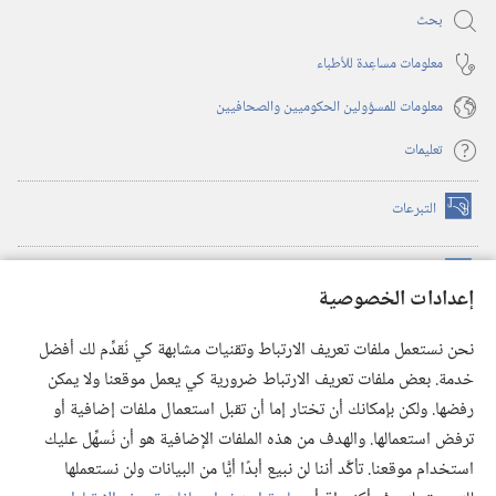
بحث
معلومات مساعِدة للأطباء
معلومات للمسؤولين الحكوميين والصحافيين
تعليمات
التبرعات
(يفتح
نافذة
جديدة)
مكتبة برج المراقبة الالكترونية
™
(يفتح
إعدادات الخصوصية
نافذة
JW Hub
جديدة)
(يفتح
نحن نستعمل ملفات تعريف الارتباط وتقنيات مشابهة كي نُقدِّم لك أفضل
نافذة
®
خدمة. بعض ملفات تعريف الارتباط ضرورية كي يعمل موقعنا ولا يمكن
تطبيق
JW Library
جديدة)
رفضها. ولكن بإمكانك أن تختار إما أن تقبل استعمال ملفات إضافية أو
مكتبة برج المراقبة
ترفض استعمالها. والهدف من هذه الملفات الإضافية هو أن نُسهِّل عليك
استخدام موقعنا. تأكَّد أننا لن نبيع أبدًا أيًّا من البيانات ولن نستعملها