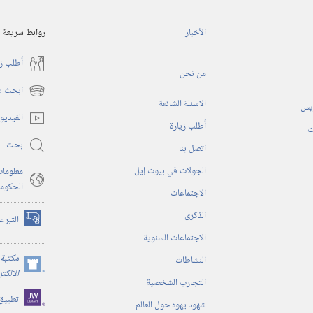
الأخبار
روابط سريعة
أُطلب ز
من نحن
ابحث عن
(يفتح
الاسئلة الشائعة
ريس
نافذة
الفيديو
أُطلب زيارة
جديدة)
ت
بحث
اتصل بنا
الجولات في بيوت إيل
معلومات
الحكوم
الاجتماعات
الذكرى
التبرع
(يفتح
الاجتماعات السنوية
نافذة
جديدة)
مكتبة 
النشاطات
(يفتح
الالكت
التجارب الشخصية
نافذة
تطبيق
جديدة)
شهود يهوه حول العالم