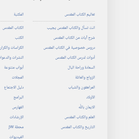
تعاليم الكتاب المقدس
المكتبة
انت تسأل والكتاب المقدس يجيب
الكتاب المقدس
شرح آيات من الكتاب المقدس
الكتب
دروس خصوصية في الكتاب المقدس
الكراسات والكرا
أدوات لدرس الكتاب المقدس
النشرات والدعوا
السعادة وراحة البال
أبواب متنوعة
الزواج والعائلة
المجلات
المراهقون والشباب
دليل الاجتماع
الأولاد
البرامج
الايمان باللّٰه
الفهارس
العلم والكتاب المقدس
الإرشادات
التاريخ والكتاب المقدس
محطة‏ ‏JW
الفيديوات