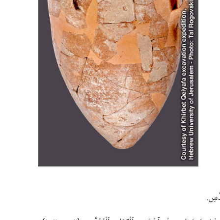
َّسِ.‏