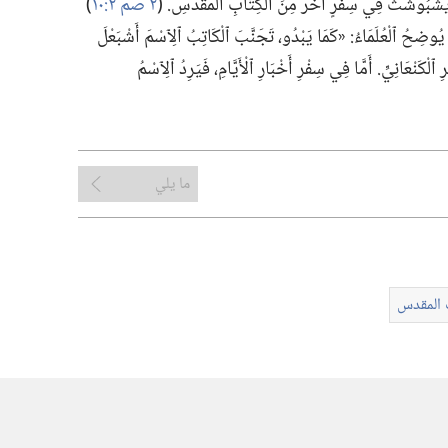
إِيشْبُوشَثَ فِي سِفْرٍ آخَرَ مِنَ ٱلْكِتَابِ ٱلْمُقَدَّسِ.‏ (‏
٢ صم ٢:‏١٠
‏)‏
وضِحُ ٱلْعُلَمَاءُ:‏ «كَمَا يَبْدُو،‏ تَجَنَّبَ ٱلْكَاتِبُ ٱلِٱسْمَ أَشْبَعْلَ
ٱلْكَنْعَانِيِّ.‏ أَمَّا فِي سِفْرِ أَخْبَارِ ٱلْأَيَّامِ،‏ فَيَرِدُ ٱلِٱسْمُ
ما يلي
ب المقدس