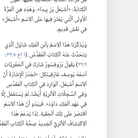
ٱلْكِتَابَةُ:‏ «أَشْبَعْلُ بْنُ بِيدَا».‏ وَهٰذِهِ هِيَ ٱلْمَرَّةُ
ٱلْأُولَى ٱلَّتِي يُعْثَرُ فِيهَا عَلَى ٱلِٱسْمِ «أَشْبَعْلَ»
فِي نَقْشٍ قَدِيمٍ.‏
وَيُذَكِّرُنَا هٰذَا ٱلِٱسْمُ بِٱبْنِ ٱلْمَلِكِ شَاوُلَ ٱلَّذِي
يَتَحَدَّثُ عَنْهُ ٱلْكِتَابُ ٱلْمُقَدَّسُ.‏ (‏
١ اخ ٨:‏٣٣؛‏
٩:‏٣٩
‏)‏ يَقُولُ بْرُوفِسُورٌ شَارَكَ فِي ٱلْحَفْرِيَّاتِ
ٱسْمُهُ يُوسِف غَارْفِينْكِل:‏ «تَجْدُرُ ٱلْإِشَارَةُ أَنَّ
ٱلِٱسْمَ أَشْبَعْلَ،‏ ٱلْوَارِدَ فِي ٱلْكِتَابِ ٱلْمُقَدَّسِ
وَفِي ٱلسِّجِلَّاتِ ٱلْأَثَرِيَّةِ أَيْضًا،‏ لَمْ يُسْتَعْمَلْ إِلَّا
فِي عَهْدِ ٱلْمَلِكِ دَاوُدَ».‏ فَيَبْدُو أَنَّ هٰذَا ٱلِٱسْمَ
ٱقْتَصَرَ عَلَى تِلْكَ ٱلْحِقْبَةِ.‏ لِذَا يَدْعَمُ هٰذَا
ٱلِٱكْتِشَافُ ٱلْأَثَرِيُّ ٱلْجَدِيدُ صِحَّةَ ٱلْكِتَابِ ٱلْمُقَد