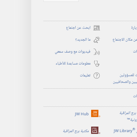
يارة
ابحث عن اجتماع
(يفتح
نافذة
 مكان الاجتماع
ما الجديد؟‏
جديدة)
ات
فيديوات مع وصف سمعي
معلومات مساعِدة للأطباء
 للمسؤولين
تعليمات
يين والصحافيين
ات
برج المراقبة
JW Hub
(يفتح
رونية
™
نافذة
®
جديدة)
JW Library
مكتبة برج المراقبة