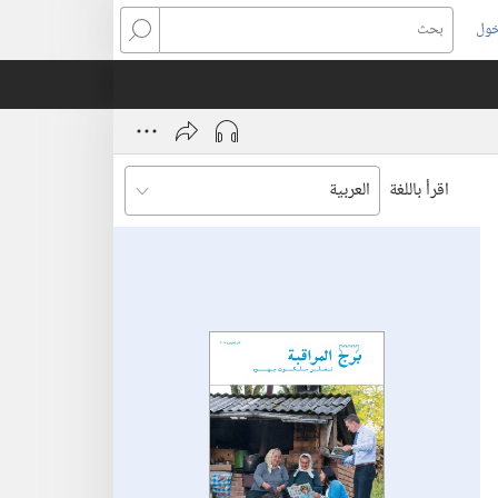
خول
بحث
اقرأ باللغة