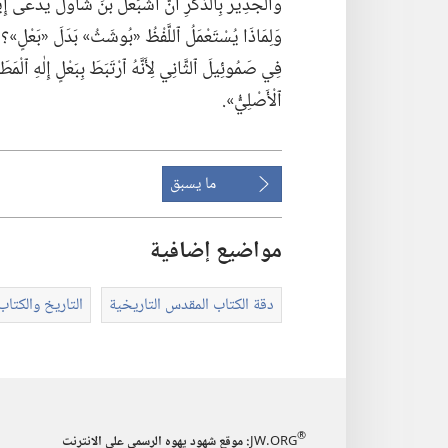
وَٱلْجَدِيرُ بِٱلذِّكْرِ أَنَّ أَشْبَعْلَ بْنَ شَاوُلَ يُدْعَى 
وَلِمَاذَا يُسْتَعْمَلُ ٱللَّفْظُ «بُوشَثُ» بَدَلَ «بَعْلٍ»؟‏ يُ
فِي صَمُوئِيلَ ٱلثَّانِي لِأَنَّهُ ٱرْتَبَطَ بِبَعْلٍ إِلٰهِ ٱلْمَطَرِ 
ٱلْأَصْلِيُّ».‏
ما يسبق
مواضيع إضافية
دقة الكتاب المقدس التاريخية
التاريخ والكتا
®
JW.ORG
:‏ موقع شهود يهوه الرسمي على الانترنت