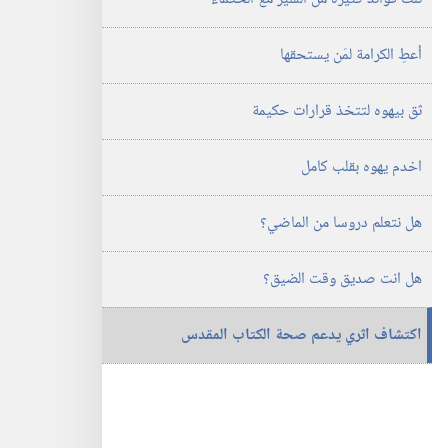
‏‎آذار/
الدراسية)‏
مارس‏
‏‎آذار/
أعطِ الكرامة لمَن يستحقها
مارس‏
ثق بيهوه لتتخذ قرارات حكيمة
اخدم يهوه بقلب كامل
هل نتعلم دروسا من الماضي؟‏
هل انت صديق وقت الضيق؟‏
اكتشاف اثري يدعم صحة الكتاب المقدس