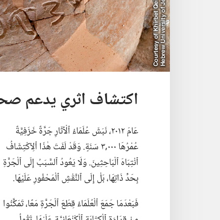
اكتشاف اثري يدعم صحة
عَامَ ٢٠١٢،‏ نَبَشَ عُلَمَاءُ ٱلْآثَارِ جَرَّةً خَزَفِيَّةً
عُمْرُهَا ٠٠٠‏,٣ سَنَةٍ.‏ وَقَدْ لَفَتَ هٰذَا ٱلِٱكْتِشَافُ
ٱنْتِبَاهَ ٱلْبَاحِثِينَ.‏ وَلَا يَعُودُ ٱلسَّبَبُ إِلَى ٱلْجَرَّةِ
بِحَدِّ ذَاتِهَا،‏ بَلْ إِلَى ٱلنَّقْشِ ٱلْمَحْفُورِ عَلَيْهَا.‏
فَبَعْدَمَا جَمَعَ ٱلْعُلَمَاءُ قِطَعَ ٱلْجَرَّةِ مَعًا،‏ تَمَكَّنُوا
مِنْ قِرَاءَةِ ٱلْكِتَابَةِ ٱلْكَنْعَانِيَّةِ عَلَيْهَا.‏ تَقُولُ