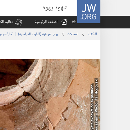
JW.ORG
شهود يهوه
الصفحة الرئيسية
تعاليم ال
المكتبة
المجلات
برج المراقبة (‏الطبعة الدراسية)‏ | ‏‎آذار/مارس‏ ‏‎٢٠١٧‏