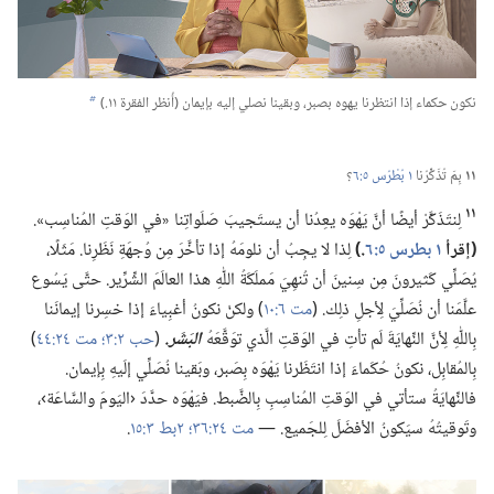
نكون حكماء إذا انتظرنا يهوه بصبر،‏ وبقينا نصلي إليه بإيمان (‏أُنظر الفقرة ١١.‏)‏
b
١١
بِمَ تُذَكِّرُنا
١ بُطْرُس ٥:‏٦
‏؟‏
١١
لِنتَذَكَّرْ أيضًا أنَّ يَهْوَه يعِدُنا أن يستَجيبَ صَلَواتِنا «في الوَقتِ المُناسِب».‏
‏(‏إقرأ
١ بطرس ٥:‏٦
‏.‏)‏
لِذا لا يجِبُ أن نلومَهُ إذا تأخَّرَ مِن وُجهَةِ نَظَرِنا.‏ مَثَلًا،‏
يُصَلِّي كَثيرونَ مِن سِنينَ أن تُنهِيَ مَملَكَةُ اللّٰهِ هذا العالَمَ الشِّرِّير.‏ حتَّى يَسُوع
علَّمَنا أن نُصَلِّيَ لِأجلِ ذلِك.‏ (‏
مت ٦:‏١٠
‏)‏ ولكنْ نكونُ أغبِياءَ إذا خسِرنا إيمانَنا
بِاللّٰهِ لِأنَّ النِّهايَةَ لَم تأتِ في الوَقتِ الَّذي توَقَّعَهُ
البَشَر.‏
(‏
حب ٢:‏٣؛‏
مت ٢٤:‏٤٤
‏)‏
بِالمُقابِل،‏ نكونُ حُكَماءَ إذا انتَظَرنا يَهْوَه بِصَبر،‏ وبَقينا نُصَلِّي إلَيهِ بِإيمان.‏
فالنِّهايَةُ ستأتي في الوَقتِ المُناسِبِ بِالضَّبط.‏ فيَهْوَه حدَّدَ ‹اليَومَ والسَّاعَة›،‏
وتَوقيتُهُ سيَكونُ الأفضَلَ لِلجَميع.‏ —‏
مت ٢٤:‏٣٦؛‏
٢بط ٣:‏١٥
‏.‏