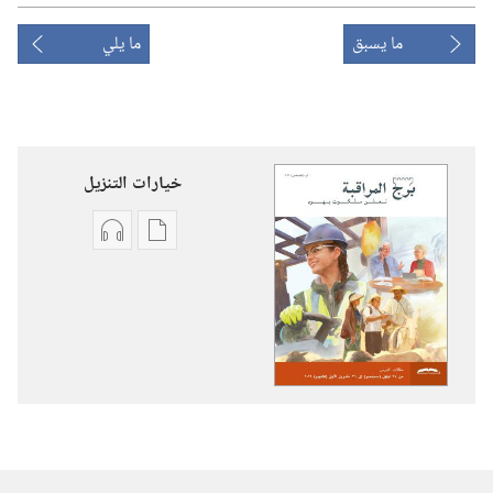
ما يسبق
ما يلي
خيارات التنزيل
خيارات
خيارات
تنزيل
تنزيل
الاصدارات
التسجيلات
برج
السمعية
المراقبة
برج
(‏الطبعة
المراقبة
الدراسية)‏
(‏الطبعة
‏‎آب/
الدراسية)‏
أغسطس‏
‏‎آب/