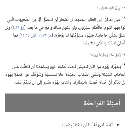
١٨
أيُّ بَرَكاتٍ تنتَظِرُنا؟‏
١٨
حينَ ندخُلُ إلى العالَمِ الجَديد،‏ لن نُضطَرَّ أن نتَحَمَّلَ أيًّا مِنَ الصُّعوباتِ الَّتي
نُواجِهُها اليَوم.‏ فالظُّلمُ سيَزول،‏ ولن يكونَ هُناكَ وَجَعٌ في ما بَعد.‏ (‏
رؤ ٢١:‏٤
‏)‏ ولن
نقلَقَ بِشَأنِ حاجاتِنا،‏ فيَهْوَه سيُؤَمِّنُها لنا بِوَفرَة.‏ (‏
مز ٧٢:‏١٦؛‏
اش ٥٤:‏١٣
‏)‏ فما
أحلى البَرَكاتِ الَّتي تنتَظِرُنا!‏
١٩
لِأجلِ ماذا يُجَهِّزُنا يَهْوَه؟‏
١٩
يُجَهِّزُنا يَهْوَه مِنَ الآن لِنعيشَ تَحتَ حُكمِه.‏ فهو يُساعِدُنا أن نتَغَلَّبَ على
العاداتِ السَّيِّئَة ونُنَمِّيَ الصِّفاتِ الجَيِّدَة.‏ فلا تستَسلِمْ وتتَوَقَّفْ عن خِدمَةِ يَهْوَه.‏
بل تذَكَّرْ أنَّ حَياةً جَميلَة بِانتِظارِك،‏ وانتَظِرْ يَهْوَه بِصَبرٍ إلى أن يُتَمِّمَ عَمَلَه.‏
أسئِلَةُ المُراجَعَة
أيَّةُ مَبادِئَ تُعَلِّمُنا أن ننتَظِرَ بِصَبر؟‏