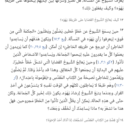
يعرِفُ الشُّيوخُ عنِ المَسألَة،‏ هل تصبِرُ وتترُكُها بَينَ أيديهِم لِيَحُلُّوها على طَريقَةِ
يَهْوَه؟‏ وكَيفَ يفعَلونَ ذلِك؟‏
١٣
كَيفَ يُعالِجُ الشُّيوخُ القَضايا على طَريقَةِ يَهْوَه؟‏
١٣
حينَ يسمَعُ الشُّيوخُ عن خَطَإٍ خَطير،‏ يُصَلُّونَ ويَطلُبونَ «الحِكمَةَ الَّتي مِن
فَوق» لِيَعرِفوا رَأيَ يَهْوَه في المَسألَة.‏ (‏
يع ٣:‏١٧
‏)‏ ويَكونُ هَدَفُهُم أن يُساعِدوا
الخاطِئَ أن ‹يرجِعَ عن طَريقِهِ الخاطِئِ› إنْ أمكَن.‏ (‏
يع ٥:‏١٩،‏ ٢٠
‏)‏ كما يُريدونَ أن
يعمَلوا كُلَّ ما يقدِرونَ علَيهِ لِيَحموا الجَماعَة،‏ ويُساعِدوا الأشخاصَ الَّذينَ
تأذَّوا.‏ (‏
٢كو ١:‏٣،‏ ٤
‏)‏ وحينَ يُعالِجُ الشُّيوخُ القَضايا الَّتي تشمُلُ خَطَأً خَطيرًا،‏
علَيهِم في البِدايَةِ أن يجمَعوا كُلَّ الحَقائِق.‏ وهذا قد يأخُذُ وَقتًا.‏ ثُمَّ يُصَلُّونَ
ويُقَدِّمونَ لِلخاطِئِ نَصيحَةً مِنَ الكِتابِ المُقَدَّسِ و ‹يُقَوِّمونَهُ بِاعتِدال›.‏ (‏
ار
٣٠:‏١١
‏)‏ وهُم طَبعًا لا يُماطِلون،‏ لكنَّهُم في الوَقتِ نَفْسِهِ لا يتَسَرَّعونَ في أخذِ
القَرار.‏ وعِندَما يتبَعُ الشُّيوخُ إرشادَ يَهْوَه،‏ يكونُ ذلِك لِخَيرِ كُلِّ الجَماعَة.‏ ولكنْ
حتَّى في هذِهِ الحالَة،‏ يُمكِنُ أن يظَلَّ الَّذينَ تأذَّوا مِنَ الخَطَإ مَجروحين.‏ فهل
هذا ما تشعُرُ به؟‏ ماذا يُساعِدُكَ أن تُخَفِّفَ وَجَعَك؟‏
١٤
أيُّ قِصَّةٍ مِنَ الكِتابِ المُقَدَّسِ تُشَجِّعُكَ إذا آذاكَ أحَدُ الإخوَة؟‏