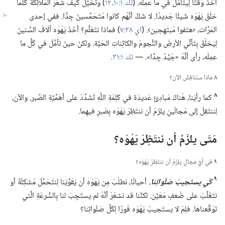
أخَذَ وَقتًا لِيتَأمَّلَ في ما عمِلَه.‏ (‏
تك ١:‏١٠،‏
١٢
‏)‏ وتخَيَّلْ كَيفَ شعَرَ المَلائِكَةُ كُلَّما
خلَقَ يَهْوَه شَيئًا جَديدًا.‏ لا شَكَّ أنَّهُم كانوا مُتَحَمِّسينَ
جِدًّا.‏ ففي إحدى
المَرَّات،‏ ‹هتَفوا مُبتَهِجين›.‏ (‏
اي ٣٨:‏٧
‏)‏ فماذا نتَعَلَّم؟‏ أخَذَ يَهْوَه آلافَ السِّنينَ
لِيَخلُقَ بِتَأنِّي الأرضَ والنُّجومَ والكائِناتِ الحَيَّة.‏ ولكنْ حينَ تأمَّلَ في كُلِّ ما
عمِلَه،‏ رأى أنَّهُ «جَيِّدٌ جِدًّا».‏ —‏
تك ١:‏٣١
‏.‏
٨
ماذا سنُناقِشُ الآن؟‏
٨
كما رأيْنا،‏ هُناكَ مَبادِئُ عَديدَة في كَلِمَةِ اللّٰهِ تُشَدِّدُ على أهَمِّيَّةِ الصَّبر.‏ والآن،‏
لِننتَقِلْ إلى مَجالَينِ يلزَمُ أن ننتَظِرَ يَهْوَه بِصَبرٍ فيهِما.‏
مَتَى يلزَمُ أن ننتَظِرَ يَهْوَه؟‏
٩
في أيِّ مَجالٍ يلزَمُ أن ننتَظِرَ يَهْوَه؟‏
٩
كَي يستَجيبَ صَلَواتِنا.‏
أحيانًا،‏ نطلُبُ مِن يَهْوَه أن يُقَوِّيَنا لِنتَحَمَّلَ مُشكِلَةً أو
نتَغَلَّبَ على ضُعفٍ مُعَيَّن.‏ لكنَّنا قد نشعُرُ أنَّهُ لم يستَجِبْ لنا بِالسُّرعَةِ الَّتي
توَقَّعناها.‏ فلِمَ لا يستَجيبُ يَهْوَه فَورًا لِكُلِّ صَلَواتِنا؟‏