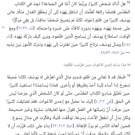
١٤
هل آذاكَ شَخصٌ كَثيرًا،‏ ورُبَّما كانَ أخًا في الجَماعَة؟‏ تجِدُ في الكِتابِ
المُقَدَّسِ قِصَصًا رائِعَة تُعَلِّمُكَ أن تنتَظِرَ يَهْوَه إلى أن يُحَقِّقَ العَدل.‏ مَثَلًا،‏ عانى
يُوسُف كَثيرًا مِن ظُلمِ إخوَتِه.‏ لكنَّهُ لم يُصبِحْ شَخصًا حاقِدًا،‏ بل بقِيَ مُرَكِّزًا
على خِدمَةِ يَهْوَه.‏ ويَهْوَه
بِدَورِهِ كافَأهُ على صَبرِهِ واحتِمالِه.‏ (‏
تك ٣٩:‏٢١
‏)‏ ومعَ
الوَقت،‏ استَطاعَ يُوسُف أن يُسامِحَ الَّذينَ ظلَموه،‏ ويَرى كَيفَ بارَكَهُ يَهْوَه.‏ (‏
تك
٤٥:‏٥
‏)‏ ومِثلَ يُوسُف،‏ نرتاحُ كَثيرًا حينَ نقتَرِبُ إلى يَهْوَه ونترُكُ الأُمورَ بَينَ يَدَيه.‏
—‏
مز ٧:‏١٧؛‏
٧٣:‏٢٨
‏.‏
١٥
ماذا ساعَدَ إحدى الأخَواتِ حينَ تعَرَّضَت لِلظُّلم؟‏
١٥
طَبعًا،‏ قد لا نُعاني مِنْ ظُلمٍ شَديدٍ مِثلِ الَّذي تعَرَّضَ لهُ يُوسُف.‏ لكنَّنا جَميعًا
ننجَرِحُ إذا أساءَ إلَينا أحَدٌ بِطَريقَةٍ أو بِأُخرى.‏ فماذا يُساعِدُنا؟‏ نستَفيدُ كَثيرًا
حينَ نُطَبِّقُ مَبادِئَ الكِتابِ المُقَدَّس،‏ حتَّى لَو كانَ الشَّخصُ الَّذي جرَحَنا لَيسَ
في الحَقّ.‏ (‏
في ٢:‏٣،‏ ٤
‏)‏ إلَيكَ ما حصَلَ مع إحدى الأخَوات.‏ فقدْ تضايَقَت كَثيرًا
حينَ عرَفَت أنَّ زَميلَتَها في العَمَلِ تقولُ عنها تَعليقاتٍ سَلبِيَّة وغَيرَ صَحيحَة.‏
ولكنْ بَدَلَ أن تنفَعِلَ الأُختُ بِسُرعَة،‏ توَقَّفَت قَليلًا وفكَّرَت في مِثالِ يَسُوع.‏
فحينَ أهانَهُ النَّاس،‏ لم يرُدَّ الإهانَة.‏ (‏
١بط ٢:‏٢١،‏
٢٣
‏)‏ بِناءً على ذلِك،‏ قرَّرَت أن لا
تُكَبِّرَ المَسألَة.‏ ولاحِقًا،‏ عرَفَت أنَّ زَميلَتَها تَحتَ ضَغطٍ كَبيرٍ لِأنَّها تُعاني مِن