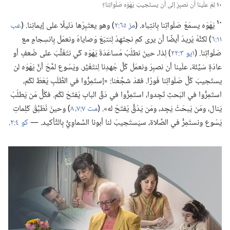
١٠
لِمَ علَينا أن نصبِرَ إلى أن يستَجيبَ يَهْوَه صَلَواتِنا؟‏
١٠
يَهْوَه يسمَعُ صَلَواتِنا بِانتِباه.‏ (‏
مز ٦٥:‏٢
‏)‏ وهو يعتَبِرُها دَليلًا على إيمانِنا.‏ (‏
عب
١١:‏٦
‏)‏ لكنَّهُ يُريدُ أيضًا أن يرى كم نجتَهِدُ لِنتبَعَ وَصاياهُ ونعمَلَ بِانسِجامٍ مع
صَلَواتِنا.‏ (‏
١يو ٣:‏٢٢
‏)‏ لِذا،‏ حينَ نطلُبُ مُساعَدَةَ يَهْوَه كَي نتَغَلَّبَ على ضُعفٍ أو
عادَةٍ سَيِّئَة،‏ علَينا أن نصبِرَ ونعمَلَ كُلَّ جُهدِنا لِنتَغَيَّر.‏ ويَسُوع لمَّحَ أنَّ يَهْوَه لن
يستَجيبَ كُلَّ صَلَواتِنا فَورًا.‏ فقدْ شجَّعَنا:‏ «إستَمِرُّوا في الطَّلَبِ يُعْطَ لكُم،‏
استَمِرُّوا في البَحثِ تَجِدوا،‏ استَمِرُّوا في دَقِّ البابِ يُفتَحْ لكُم.‏ فكُلُّ مَن يَطلُبُ
يَنال،‏ ومَن يَبحَثُ يَجِد،‏ ومَن يَدُقُّ يُفتَحُ له».‏ (‏
مت ٧:‏٧،‏ ٨
‏)‏ وحينَ نُطَبِّقُ كَلِماتِ
يَسُوع ونستَمِرُّ في الصَّلاة،‏ سيَستَجيبُ لنا أبونا السَّماوِيُّ بِالتَّأكيد.‏ —‏
كو ٤:‏٢
‏.‏