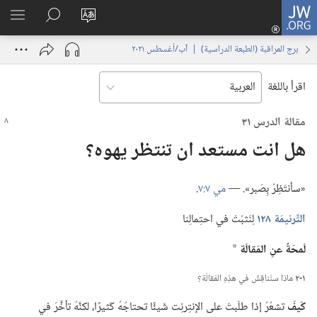
JW.ORG
تسجيل
تغيير
البحث
اظهر
الدخول
لغة
في
القائم
(يفتح
برج المراقبة (‏الطبعة الدراسية)‏ | ‏‎آب/أغسطس‏ ‏‎٢٠٢١‏
الموقع
JW.‎ORG
نافذة
جديدة)
اقرأ باللغة
مقالة الدرس ٣١
هل انت مستعد ان تنتظر يهوه؟‏
‏«سأنتَظِرُ بِصَبر».‏ —‏
مي ٧:‏٧
‏.‏
التَّرنيمَة ١٢٨
لِنَثبُتْ في احتِمالِنا
لَمحَةٌ عنِ المَقالَة
a
١-‏٢
ماذا سنُناقِشُ في هذِهِ المَقالَة؟‏
كَيفَ
تشعُرُ إذا طلَبتَ على الإنتِرنِت شَيئًا تحتاجُهُ كَثيرًا،‏ لكنَّهُ تأخَّرَ في