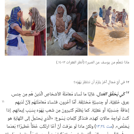
ماذا نتعلَّم من يوسف عن الصبر؟‏ (‏أُنظر الفقرات ١٢-‏١٤.‏)‏
١٢
في أيِّ مَجالٍ آخَرَ يلزَمُ أن ننتَظِرَ يَهْوَه؟‏
١٢
كَي يُحَقِّقَ العَدل.‏
غالِبًا ما تُساءُ مُعامَلَةُ الأشخاصِ الَّذينَ هُم مِن جِنس،‏
عِرق،‏ خَلفِيَّة،‏ أو جِنسِيَّةٍ مُختَلِفَة.‏ أمَّا آخَرون،‏ فتُساءُ مُعامَلَتُهُم لِأنَّ
لَدَيهِم
إعاقَةً جَسَدِيَّة أو عَقلِيَّة.‏ كما يُظلَمُ كَثيرونَ مِن شَعبِ يَهْوَه بِسَبَبِ إيمانِهِم.‏ إذا
كُنتَ تُواجِهُ حالاتٍ كهذِه،‏ فتذَكَّرْ كَلِماتِ يَسُوع:‏ «الَّذي يَحتَمِلُ إلى النِّهايَةِ هو
يَخلُص».‏ (‏
مت ٢٤:‏١٣
‏)‏ ولكنْ ماذا لَو عرَفتَ أنَّ أخًا ارتَكَبَ خَطَأً خَطيرًا؟‏ بَعدَما