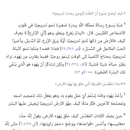
٥
كَيفَ أوضَحَ يَسُوع أنَّ التَّقَدُّمَ الرُّوحِيَّ يحدُثُ تَدريجِيًّا؟‏
٥
شبَّهَ يَسُوع رِسالَةَ مَملَكَةِ اللّٰهِ بِبِذرَةٍ صَغيرَة تنمو تَدريجِيًّا في قُلوبِ
الأشخاصِ الطَّيِّبين.‏ قال:‏ «البِذارُ يُفرِخُ ويَعلو،‏ وهو [أي:‏ الزَّارِع] لا يعرِفُ
كَيف.‏ فالأرضُ مِن ذاتِها تُثمِرُ تَدريجِيًّا،‏ أوَّلًا وَرَقَ الزَّرع،‏ ثُمَّ السُّنبُل،‏ وأخيرًا
الحَبَّ المُكتَمِلَ في السُّنبُل».‏ (‏
مر ٤:‏٢٧،‏ ٢٨
‏)‏ فماذا قصَد؟‏ مِثلَما تنمو النَّبتَةُ
تَدريجِيًّا،‏ يحتاجُ التِّلميذُ إلى الوَقتِ لِيَنمُوَ روحِيًّا.‏ فَفيما يقتَرِبُ مِن يَهْوَه،‏ نراهُ
يُغَيِّرُ حَياتَهُ شَيئًا فَشَيئًا.‏ (‏
اف ٤:‏٢٢-‏٢٤
‏)‏ ولكنْ لِنتَذَكَّرْ أنَّ يَهْوَه هوَ الَّذي يُنَمِّي
تِلكَ البِذرَةَ الصَّغيرَة.‏ —‏
١كو ٣:‏٧
‏.‏
٦-‏٧
ماذا نتَعَلَّمُ مِنَ الطَّريقَةِ الَّتي خلَقَ بها يَهْوَه الأرض؟‏
٦
يأخُذُ يَهْوَه وَقتَهُ لِيُتَمِّمَ أيَّ عَمَلٍ يقومُ به.‏ وهو يفعَلُ ذلِكَ لِتمجيدِ اسْمِهِ
ولِمصلَحَةِ الآخَرين.‏ فكِّرْ مَثَلًا كَيفَ جهَّزَ الأرضَ تَدريجِيًّا لِيَعيشَ علَيها البَشَر.‏
٧
حينَ يصِفُ الكِتابُ المُقَدَّسُ كَيفَ خلَقَ يَهْوَه الأرض،‏ يقولُ إنَّهُ حدَّدَ
«مَقاييسَها» وأسَّسَ «قَواعِدَها» ووَضَعَ «حَجَرَ زاوِيَتِها».‏ (‏
اي ٣٨:‏٥،‏ ٦
‏)‏ حتَّى إنَّهُ