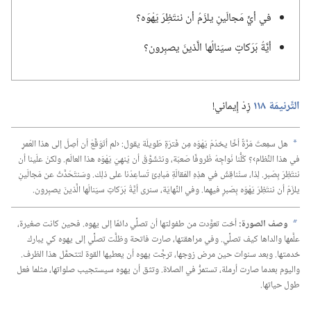
في أيِّ مَجالَينِ يلزَمُ أن ننتَظِرَ يَهْوَه؟‏
أيَّةُ بَرَكاتٍ سيَنالُها الَّذينَ يصبِرون؟‏
التَّرنيمَة ١١٨
زِدْ إِيماني!‏
هل سمِعتَ مَرَّةً أخًا يخدُمُ يَهْوَه مِن فَترَةٍ طَويلَة يقول:‏ ‹لم أتَوَقَّعْ أن أصِلَ إلى هذا العُمرِ
a
في هذا النِّظام›؟‏ كُلُّنا نُواجِهُ ظُروفًا صَعبَة،‏ ونتَشَوَّقُ أن يُنهِيَ يَهْوَه هذا العالَم.‏ ولكنْ علَينا أن
ننتَظِرَ بِصَبر.‏ لِذا،‏ سنُناقِشُ في هذِهِ المَقالَةِ مَبادِئَ تُساعِدُنا على ذلِك.‏ وسَنتَحَدَّثُ عن مَجالَينِ
يلزَمُ أن ننتَظِرَ يَهْوَه بِصَبرٍ فيهِما.‏ وفي النِّهايَة،‏ سنرى أيَّةُ بَرَكاتٍ سيَنالُها الَّذينَ يصبِرون.‏
وصف الصورة:‏
أخت تعوَّدت من طفولتها أن تصلِّي دائمًا إلى يهوه.‏ فحين كانت صغيرة،‏
b
علَّمها والداها كيف تصلِّي.‏ وفي مراهقتها،‏ صارت فاتحة وظلَّت تصلِّي إلى يهوه كي يبارك
خدمتها.‏ وبعد سنوات حين مرض زوجها،‏ ترجَّت يهوه أن يعطيها القوة لتتحمَّل هذا الظرف.‏
واليوم بعدما صارت أرملة،‏ تستمرُّ في الصلاة.‏ وتثق أن يهوه سيستجيب صلواتها،‏ مثلما فعل
طول حياتها.‏