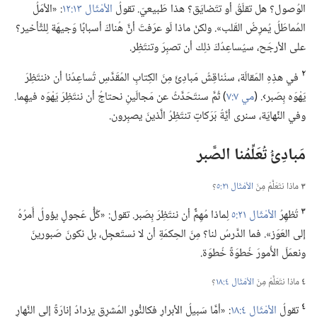
الوُصول؟‏ هل تقلَقُ أو تتَضايَق؟‏ هذا طَبيعيّ.‏ تقولُ
الأمْثَال ١٣:‏١٢
‏:‏ «الأمَلُ
المُماطَلُ يُمرِضُ القَلب».‏ ولكنْ ماذا لَو عرَفتَ أنَّ هُناكَ أسبابًا وَجيهَة لِلتَّأخير؟‏
على الأرجَح،‏ سيُساعِدُكَ ذلِك أن تصبِرَ وتنتَظِر.‏
٢
في هذِهِ المَقالَة،‏ سنُناقِشُ مَبادِئَ مِنَ الكِتابِ المُقَدَّسِ تُساعِدُنا أن ‹ننتَظِرَ
يَهْوَه بِصَبر›.‏ (‏
مي ٧:‏٧
‏)‏ ثُمَّ سنتَحَدَّثُ عن مَجالَينِ نحتاجُ أن ننتَظِرَ يَهْوَه فيهِما.‏
وفي النِّهايَة،‏ سنرى أيَّةُ بَرَكاتٍ تنتَظِرُ الَّذينَ يصبِرون.‏
مَبادِئُ تُعَلِّمُنا الصَّبر
٣
ماذا نتَعَلَّمُ مِنَ
الأمْثَال ٢١:‏٥
‏؟‏
٣
تُظهِرُ
الأمْثَال ٢١:‏٥
لِماذا مُهِمٌّ أن ننتَظِرَ بِصَبر.‏ تقول:‏ «كُلُّ عَجولٍ يؤولُ أَمرُهُ
إلى العَوَز».‏ فما الدَّرسُ لنا؟‏ مِنَ الحِكمَةِ أن لا نستَعجِل،‏ بل نكونَ صَبورينَ
ونعمَلَ الأُمورَ خُطوَةً خُطوَة.‏
٤
ماذا نتَعَلَّمُ مِنَ
الأمْثَال ٤:‏١٨
‏؟‏
٤
تقولُ
الأمْثَال ٤:‏١٨
‏:‏ «أمَّا سَبيلُ الأبرارِ فكالنُّورِ المُشرِقِ يزدادُ إنارَةً إلى النَّهارِ