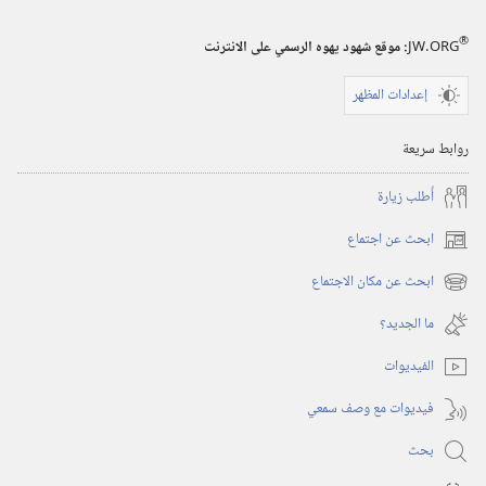
أغسطس‏
®
JW.ORG
:‏ موقع شهود يهوه الرسمي على الانترنت
إعدادات المظهر
روابط سريعة
أُطلب زيارة
ابحث عن اجتماع
(يفتح
نافذة
ابحث عن مكان الاجتماع
(يفتح
جديدة)
نافذة
ما الجديد؟‏
جديدة)
الفيديوات
فيديوات مع وصف سمعي
بحث