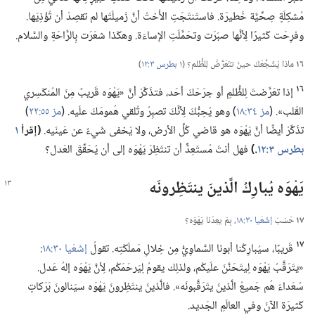
مُشكِلَةٍ صِحِّيَّة خَطيرَة.‏ فاستَنتَجَتِ الأُختُ أنَّ زَميلَتَها لم تقصِدْ أن تُؤْذِيَها.‏
وفرِحَت كَثيرًا لِأنَّها صبَرَت وتحَمَّلَتِ الإساءَة.‏ وهكَذا شعَرَت بِالرَّاحَةِ والسَّلام.‏
١٦
ماذا يُشَجِّعُكَ حينَ تتَعَرَّضُ لِلظُّلم؟‏ (‏
١ بطرس ٣:‏١٢
‏)‏
١٦
إذا تعَرَّضتَ لِلظُّلمِ أو جرَحَكَ أحَد،‏ فتذَكَّرْ أنَّ «يَهْوَه قَريبٌ مِنَ المُنكَسِري
القَلب».‏ (‏
مز ٣٤:‏١٨
‏)‏ وهو يُحِبُّكَ لِأنَّكَ تصبِرُ وتُلقي هُمومَكَ علَيه.‏ (‏
مز ٥٥:‏٢٢
‏)‏
تذَكَّرْ أيضًا أنَّ يَهْوَه هو قاضي كُلِّ الأرض،‏ ولا يَخفى شَيءٌ عن عَينَيه.‏
‏(‏إقرأ
١
بطرس ٣:‏١٢
‏.‏)‏
فهل أنتَ مُستَعِدٌّ أن تنتَظِرَ يَهْوَه إلى أن يُحَقِّقَ العَدل؟‏
يَهْوَه يُبارِكُ الَّذينَ ينتَظِرونَه
١٧
حَسَبَ
إشَعْيا ٣٠:‏١٨
‏،‏ بِمَ يعِدُنا يَهْوَه؟‏
١٧
قَريبًا،‏ سيُبارِكُنا أبونا السَّماوِيُّ مِن خِلالِ مَملَكَتِه.‏ تقولُ
إشَعْيا ٣٠:‏١٨
‏:‏
«يتَرَقَّبُ يَهْوَه لِيتَحَنَّنَ علَيكُم،‏ ولذلِك يقومُ لِيَرحَمَكُم،‏ لِأنَّ يَهْوَه إلهُ عَدل.‏
سُعَداءُ هُم جَميعُ الَّذينَ يتَرَقَّبونَه».‏ فالَّذينَ ينتَظِرونَ يَهْوَه سيَنالونَ بَرَكاتٍ
كَثيرَة الآنَ وفي العالَمِ الجَديد.‏