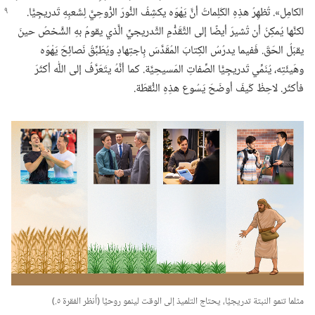
الكامِل».‏ تُظهِرُ هذِهِ الكَلِماتُ أنَّ يَهْوَه يكشِفُ النُّورَ الرُّوحِيَّ
لِشَعبِهِ تَدريجِيًّا.‏
لكنَّها يُمكِنُ أن تُشيرَ أيضًا إلى التَّقَدُّمِ التَّدريجيِّ الَّذي يقومُ بهِ الشَّخصُ حينَ
يقبَلُ الحَقّ.‏ فَفيما يدرُسُ الكِتابَ المُقَدَّسَ بِاجتِهادٍ ويُطَبِّقُ نَصائِحَ يَهْوَه
وهَيئَتِه،‏ يُنَمِّي تَدريجِيًّا الصِّفاتِ المَسيحِيَّة.‏ كما أنَّهُ يتَعَرَّفُ إلى اللّٰه أكثَرَ
فأكثَر.‏ لاحِظْ كَيفَ أوضَحَ يَسُوع هذِهِ النُّقطَة.‏
مثلما تنمو النبتة تدريجيًّا،‏ يحتاج التلميذ إلى الوقت لينمو روحيَّا (‏أُنظر الفقرة ٥.‏)‏