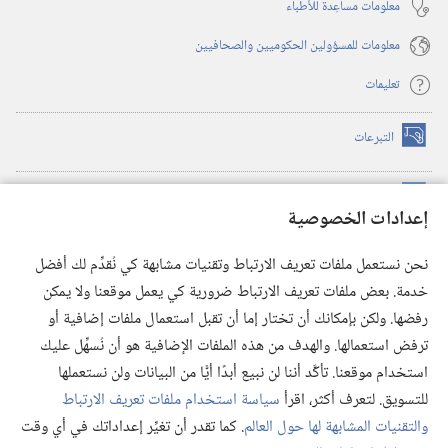
معلومات مساعِدة للأطباء
معلومات للمسؤولين الحكوميين والصحافيين
تعليمات
التبرعات
(يفتح
نافذة
جديدة)
مكتبة برج المراقبة الالكترونية
™
(يفتح
إعدادات الخصوصية
نافذة
JW Hub
جديدة)
(يفتح
نحن نستعمل ملفات تعريف الارتباط وتقنيات مشابهة كي نُقدِّم لك أفضل
نافذة
®
خدمة. بعض ملفات تعريف الارتباط ضرورية كي يعمل موقعنا ولا يمكن
تطبيق
JW Library
جديدة)
رفضها. ولكن بإمكانك أن تختار إما أن تقبل استعمال ملفات إضافية أو
مكتبة برج المراقبة
ترفض استعمالها. والهدف من هذه الملفات الإضافية هو أن نُسهِّل عليك
استخدام موقعنا. تأكَّد أننا لن نبيع أبدًا أيًّا من البيانات ولن نستعملها
للتسويق. لتعرف أكثر، اقرأ
سياسة استخدام ملفات تعريف الارتباط
والتقنيات المشابهة لها حول العالم
. كما تقدر أن تغيِّر إعداداتك في أي وقت
Copyright
© 2026 .Watch Tower Bible and Tract Society of Pennsylvania