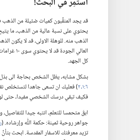
استمِر في البحث!‏
قد يجد المنقِّبون كميات ضئيلة من الذهب ف
يحتوي على نسبة عالية من الذهب،‏ ما يتيح
الذهب منه.‏ للوهلة الاولى،‏ قد لا يكون ال
العالي الجود
كل الجهد.‏
بشكل مشابه،‏ يظل الشخص بحاجة الى بذل الجه
٦:‏١،‏ ٢
‏)‏ فعليك ان تسعى جاهدا لتستخلص نق
فكيف تبقي درسك الشخصي مفيدا،‏ حتى لو ت
ابقَ متحمسا للتعلم،‏ انتبه جيدا للتفاصيل،‏
جواهر روحية ثمينة:‏ حكمة اللّٰه وإرشاده.‏ (‏
رو 
تزيد معرفتك للاسفار المقدسة.‏ ابحث بتأنٍّ