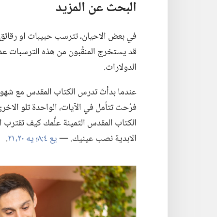
البحث عن المزيد
في بعض الاحيان،‏ تترسب حبيبات او رقائق م
قد يستخرج المنقِّبون من هذه الترسبات عد
الدولارات.‏
عندما بدأتَ تدرس الكتاب المقدس مع شهود ي
فرُحت تتأمل في الآيات،‏ الواحدة تلو الاخرى
الكتاب المقدس الثمينة علَّمك كيف تقترب 
الابدية نصب عينيك.‏ —‏
يع ٤:‏٨؛‏
يه ٢٠،‏ ٢١
‏.‏