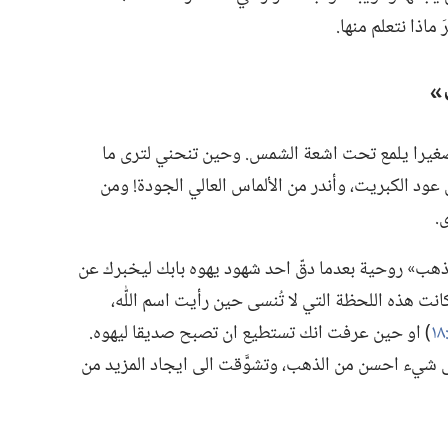
ماذا نتعلم منها.‏
‏
 صغيرا يلمع تحت اشعة الشمس.‏ وحين تنحني لترى ما
د الكبريت،‏ وأندر من الألماس العالي الجودة!‏ ومن
‏
ذهب» روحية بعدما دقّ احد شهود يهوه بابك ليخبرك عن
نت هذه اللحظة التي لا تُنسى حين رأيت اسم اللّٰه،‏
‏)‏ او حين عرفت انك تستطيع ان تصبح صديقا ليهوه.‏
ى شيء احسن من الذهب،‏ وتشوَّقت الى ايجاد المزيد من