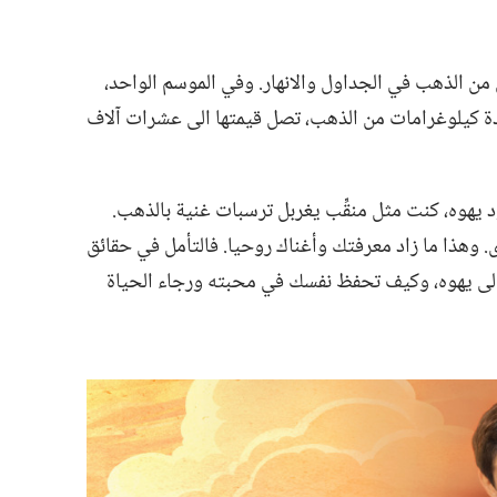
ن الذهب في الجداول والانهار.‏ وفي الموسم الواحد،‏
ة كيلوغرامات من الذهب،‏ تصل قيمتها الى عشرات آلاف
هوه،‏ كنت مثل منقِّب يغربل ترسبات غنية بالذهب.‏
.‏ وهذا ما زاد معرفتك وأغناك روحيا.‏ فالتأمل في حقائق
الى يهوه،‏ وكيف تحفظ نفسك في محبته ورجاء الحياة