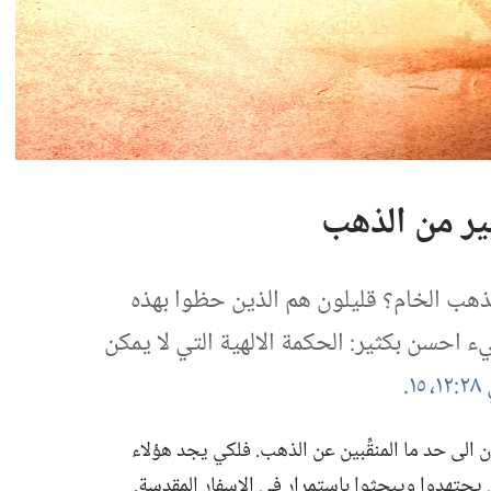
ير من الذهب
هب الخام؟‏ قليلون هم الذين حظوا بهذه
ء احسن بكثير:‏ الحكمة الالهية التي لا يمكن
١،‏
١٥
‏.‏
لى حد ما المنقِّبين عن الذهب.‏ فلكي يجد هؤلاء
 ان يجتهدوا ويبحثوا باستمرار في الاسفار المقدسة.‏