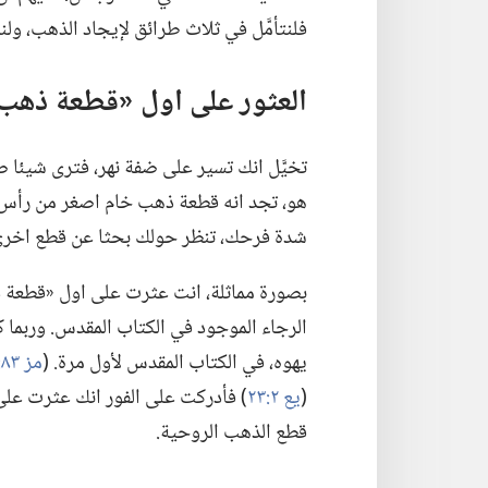
فلنتأمَّل في ثلاث طرائق لإيجاد الذهب،‏ ولنرَ 
العثور على اول «قطعة ذهب»
تخيَّل انك تسير على ضفة نهر،‏ فترى شيئا
هو،‏ تجد انه قطعة ذهب خام اصغر من رأس عو
شدة فرحك،‏ تنظر حولك بحثا عن قطع اخرى.
بصورة مماثلة،‏ انت عثرت على اول «قطعة 
الرجاء الموجود في الكتاب المقدس.‏ وربما كا
يهوه،‏ في الكتاب المقدس لأول مرة.‏ (‏
مز ٨٣:‏١٨
(‏
يع ٢:‏٢٣
‏)‏ فأدركت على الفور انك عثرت عل
قطع الذهب الروحية.‏