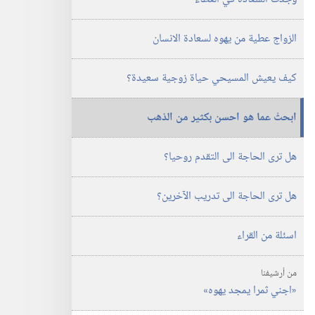
‏‎آب/
الدراسية)‏
أغسطس‏
‏‎آب/
الزواج عطية من يهوه لسعادة الانسان
أغسطس‏
كيف يعيش المسيحي حياة زوجية سعيدة؟‏
ابحثْ عما هو احسن بكثير من الذهب
هل ترى الحاجة الى التقدم روحيا؟‏
هل ترى الحاجة الى تدريب الآخرين؟‏
اسئلة من القراء
من أرشيفنا
‏«اجني ثمرا يمجد يهوه»‏