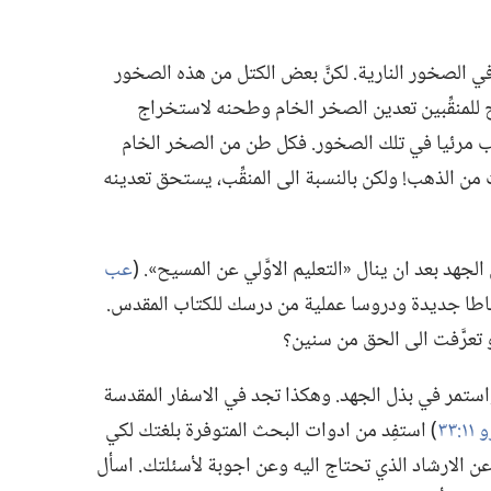
ي الصخور النارية.‏ لكنَّ بعض الكتل من هذه الصخور
 للمنقِّبين تعدين الصخر الخام وطحنه لاستخراج
ذهب مرئيا في تلك الصخور.‏ فكل طن من الصخر الخام
ة قد لا يحتوي سوى ١٠ غرامات من الذهب!‏ ولكن بالنسبة الى المنقِّب،‏ يستحق تعدينه
د بعد ان ينال «التعليم الاوَّلي عن المسيح».‏ (‏
عب
اطا جديدة ودروسا عملية من درسك للكتاب المقدس.‏
عرَّفت الى الحق من سنين؟‏
 واستمر في بذل الجهد.‏ وهكذا تجد في الاسفار المقدسة
١١:‏٣٣
‏)‏ استفِد من ادوات البحث المتوفرة بلغتك لكي
 عن الارشاد الذي تحتاج اليه وعن اجوبة لأسئلتك.‏ اسأل