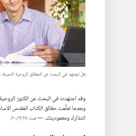
هل تجتهد في البحث عن الحقائق الروحية الثمينة،‏ م
وقد اجتهدت في البحث عن الكنوز الروحية الق
وبعدما
تعلَّمت حقائق الكتاب المقدس الاساس
انتذارك ومعموديتك.‏ —‏
مت ٢٨:‏١٩،‏ ٢٠
‏.‏