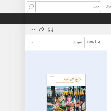
خول
بحث
اقرأ باللغة