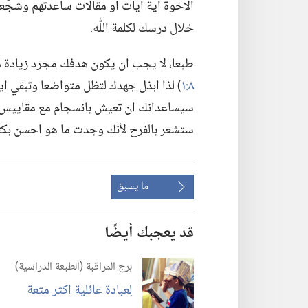
الاخوة اية آيات او مقالات ساعدتهم وشجَّعته
خلال درسك لكلمة اللّٰه.‏
طبعا،‏ لا يجب ان يكون هدفك مجرد زيادة معل
٨:‏١
‏)‏ لذا ابذل جهدك لتظل متواضعا وتبقي اي
سيساعدانك ان تعيش بانسجام مع مقاييس يه
ستشعر بالفرح لأنك وجدت ما هو احسن بكث
ما يسبق
قد يعجبك أيضًا
برج المراقبة (‏الطبعة الدراسية)‏
لِعبادة عائلية اكثر متعة