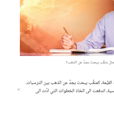
ثل منقِّب يبحث بجدٍّ عن الذهب؟‏
يِّمة،‏ كمنقِّب يبحث بجدٍّ عن الذهب بين الترسبات.‏
ية،‏ اندفعت الى اتخاذ الخطوات التي ادَّت الى