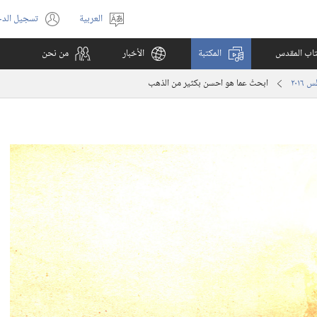
العربية
تسجيل الد
اختر
(يفتح
اللغة
نافذة
كتاب المقدس
المكتبة
الأخبار
من نحن
جديدة)
ابحثْ عما هو احسن بكثير من الذهب