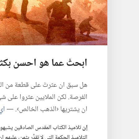
ابحثْ عما هو احسن بكث
هل سبق ان عثرتَ على قطعة من الذ
الفرصة.‏ لكن الملايين عثروا على شي
ان يشتريها ‹الذهب الخالص›.‏ —‏
اي ٢٨:‏٢
إن
تلاميذ الكتاب المقدس الصادقين يشبهون ا
التلاميذ الحكمة التي لا تقدَّر بثمن،‏ عليهم