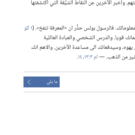
م.‏ وأخبر الآخرين عن النقاط الشيِّقة التي اكتشفتها
وماتك.‏ فالرسول بولس حذَّر ان «المعرفة تنفخ».‏ (‏
١ كو
مانك قويا.‏ والدرس الشخصي والعبادة العائلية
وه،‏ وسيدفعانك الى مساعدة الآخرين.‏ والاهم انك
ير من الذهب.‏ —‏
ام ٣:‏١٣،‏ ١٤
‏.‏
ما يلي