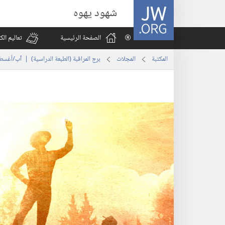
JW.ORG
شهود يهوه
الصفحة الرئيسية
تعاليم ال
المكتبة
المجلات
برج المراقبة (‏الطبعة الدراسية)‏ | ‏‎آب/أغسطس‏ ‏‎٢٠١٦‏