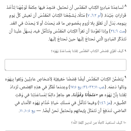
٨
تُساعِدُنا مَبادِئُ الكِتابِ المُقَدَّسِ أن نَحتَمِل.‏ فنَجِدُ فيها حِكمَةً تُوَجِّهُنا لِنَأخُذَ
قَراراتٍ جَيِّدَة.‏ (‏
أم ٢:‏٦،‏ ٧
‏)‏ مَثَلًا،‏ يُشَجِّعُنا الكِتابُ المُقَدَّسُ أن نَعيشَ كُلَّ يَومٍ
بِيَومِه،‏ بَدَلَ أن نَقلَقَ بِلا لُزومٍ بِخُصوصِ ما قد يَحدُثُ أو لا يَحدُثُ في الغَد.‏
(‏
مت ٦:‏٣٤
‏)‏ وإذا تَعَوَّدنا أن نَقرَأَ الكِتابَ المُقَدَّسَ ونَتَأمَّلَ فيه،‏ يَسهُلُ علَينا أن
نَتَذَكَّرَ المَبادِئَ الَّتي نَحتاجُ إلَيها حينَ نَحتاجُ إلَيها.‏
٩
كَيفَ تُقَوِّي قِصَصُ الكِتابِ المُقَدَّسِ ثِقَتَنا بِمُساعَدَةِ يَهْوَه؟‏
كباوج
٩
يَتَضَمَّنُ الكِتابُ المُقَدَّسُ أيضًا قِصَصًا حَقيقِيَّة لِأشخاصٍ عادِيِّينَ وَثِقوا بِيَهْوَه
ونالوا دَعمَه.‏ (‏
عب ١١:‏٣٢-‏٣٤؛‏
يع ٥:‏١٧
‏)‏ وعِندَما نُفَكِّرُ في هذِهِ القِصَص،‏ تَ‍زدادُ
ثِقَتُنا بِأنَّ يَهْوَه هو
‏«مَلجَأُنا وقُوَّتُنا،‏
هو جاهِزٌ دائِمًا لِمُساعَدَتِنا في وَقتِ
الضِّيق».‏ (‏
مز ٤٦:‏١
‏)‏ وفيما نَتَأمَّلُ في مَسلَكِ حَياةِ خُدَّامِ يَهْوَه الأُمَناءِ في
الماضي،‏ نَندَفِعُ أن نَتَمَثَّلَ بِإيمانِهِم ونَحتَمِلَ نَحنُ أيضًا.‏ —‏
يع ٥:‏١٠،‏ ١١
‏.‏
١٠
كَيفَ تَستَفيدُ كامِلًا مِن تَدبيرِ كَلِمَةِ اللّٰه؟‏