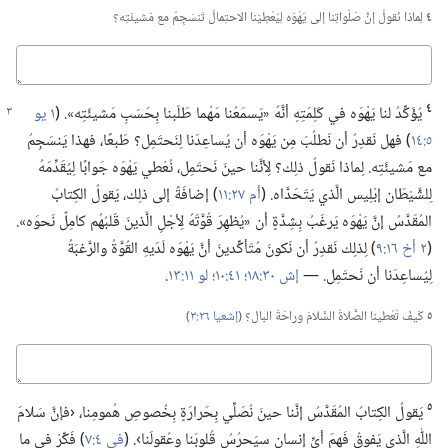
٤
لِماذا نَقولُ إنَّ صَلَواتِنا إلى يَهْوَه لِيُعْطِيَنا الاحتِمالَ تَنسَجِمُ مع مَشيئَتِه؟‏
كباوج
٤
يُؤَكِّدُ لنا يَهْوَه في كَلِمَتِهِ أنَّهُ «يَسمَعُنا مَهْما طَلَبنا بِحَسَبِ مَشيئَتِه».‏ (‏
١ يو
٥:‏١٤
‏)‏ فهل نَقدِرُ أن نَطلُبَ مِن يَهْوَه أن يُساعِدَنا لِنَحتَمِل؟‏ طَبعًا،‏ فهذا يَنسَجِمُ
مع مَشيئَتِه.‏ لِماذا نَقولُ ذلِك؟‏ لِأنَّنا حينَ نَحتَمِل،‏ نُعْطي يَهْوَه جَوابًا لِيُقَدِّمَهُ
لِلشَّيْطَان إبْلِيس الَّذي يَتَحَدَّاه.‏ (‏
أم ٢٧:‏١١
‏)‏ إضافَةً إلى ذلِك،‏ يَقولُ الكِتابُ
المُقَدَّسُ إنَّ يَهْوَه يَرغَبُ بِشِدَّةٍ أن «يُظهِرَ قُوَّتَهُ لِأجْلِ الَّذينَ قَلبُهُم كامِلٌ نَحوَه».‏
(‏
٢ أخ ١٦:‏٩
‏)‏ لِذلِك نَقدِرُ أن نَكونَ مُتَأكِّدينَ أنَّ يَهْوَه لَدَيهِ القُوَّةُ والرَّغبَةُ
لِيُساعِدَنا أن نَحتَمِل.‏ —‏
إش ٣٠:‏١٨؛‏
٤١:‏١٠؛‏
لو ١١:‏١٣
‏.‏
٥
كَيفَ تُعْطينا الصَّلاةُ السَّلامَ وراحَةَ البال؟‏ (‏
إشعيا ٢٦:‏٣
‏)‏
كباوج
٥
يَقولُ الكِتابُ المُقَدَّسُ إنَّنا حينَ نُصَلِّي بِحَرارَةٍ بِخُصوصِ هُمومِنا،‏ ‹فإنَّ سَلامَ
اللّٰهِ الَّذي يَفوقُ فَهمَ أيِّ إنسانٍ سيَحرُسُ قُلوبَنا وعُقولَنا›.‏ (‏
في ٤:‏٧
‏)‏ فَكِّرْ في ما