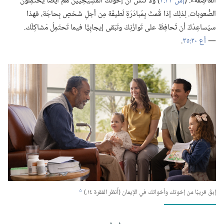
العاصِفَة».‏ (‏
إش ٣٢:‏٢
‏)‏ ولا تَنْسَ أنَّ إخوَتَكَ المَسِيحِيِّينَ هُم أيضًا يَحتَمِلونَ
الصُّعوبات.‏ لِذلِك إذا قُمتَ بِمُبادَرَةٍ لَطيفَة مِن أجلِ شَخصٍ بِحاجَة،‏ فهذا
سيُساعِدُكَ أن تُحافِظَ على تَوازُنِكَ وتَبْقى إيجابِيًّا فيما تَحتَمِلُ مَشاكِلَك.‏
—‏
أع ٢٠:‏٣٥
‏.‏
إبقَ قريبًا من إخوتك وأخواتك في الإيمان (‏أُنظر الفقرة ١٤.‏)‏
c