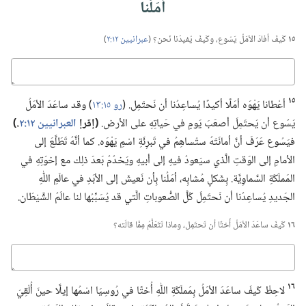
أمَلُنا
١٥
كَيفَ أفادَ الأمَلُ يَسُوع،‏ وكَيفَ يُفيدُنا نَحن؟‏ (‏
عبرانيين ١٢:‏٢
‏)‏
كباوج
١٥
أعْطانا يَهْوَه أمَلًا أكيدًا يُساعِدُنا أن نَحتَمِل.‏ (‏
رو ١٥:‏١٣
‏)‏ وقد ساعَدَ الأمَلُ
يَسُوع أن يَحتَمِلَ أصعَبَ يَومٍ في حَياتِهِ على الأرض.‏
‏(‏إقرإ
العبرانيين ١٢:‏٢
‏.‏)‏
فيَسُوع عَرَفَ أنَّ أمانَتَهُ ستُساهِمُ في تَبرِئَةِ اسْمِ يَهْوَه.‏ كما أنَّهُ تَطَلَّعَ إلى
الأمامِ إلى الوَقتِ الَّذي سيَعودُ فيهِ إلى أبيهِ ويَخدُمُ بَعدَ ذلِك مع إخوَتِهِ في
المَملَكَةِ السَّماوِيَّة.‏ بِشَكلٍ مُشابِه،‏ أمَلُنا بِأن نَعيشَ إلى الأبَدِ في عالَمِ اللّٰهِ
الجَديدِ يُساعِدُنا أن نَحتَمِلَ كُلَّ الصُّعوباتِ الَّتي قد يُسَبِّبُها لنا عالَمُ الشَّيْطَان.‏
١٦
كَيفَ ساعَدَ الأمَلُ أُختًا أن تَحتَمِل،‏ وماذا تَتَعَلَّمُ مِمَّا قالَته؟‏
كباوج
١٦
لاحِظْ كَيفَ ساعَدَ الأمَلُ بِمَملَكَةِ اللّٰهِ أُختًا في رُوسِيَا اسْمُها إيلَّا حينَ أُلْقِيَ