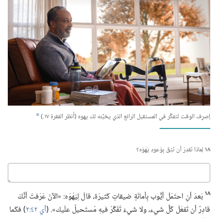
إصرِف الوقت لتفكِّر في المستقبل الرائع الذي يخبِّئه لك يهوه (‏أُنظر الفقرة ١٧.‏)‏
d
١٨
لِماذا نَقدِرُ أن نَثِقَ بِوُعودِ يَهْوَه؟‏
كباوج
١٨
بَعدَ أنِ احتَمَلَ أيُّوب بِأمانَةٍ ضيقاتٍ كَثيرَة،‏ قالَ لِيَهْوَه:‏ «الآنَ عَرَفتُ أنَّكَ
قادِرٌ أن تَفعَلَ كُلَّ شَيء،‏ ولا شَيءَ تُفَكِّرُ فيهِ مُستَحيلٌ علَيك».‏ (‏
أي ٤٢:‏٢
‏)‏ فكَما