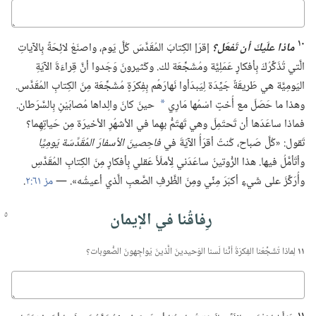
كباوج
١٠
ماذا علَيكَ أن تَفعَل؟‏
إقرَإ الكِتابَ المُقَدَّسَ كُلَّ يَوم،‏ واصنَعْ لائِحَةً بِالآياتِ
الَّتي تُذَكِّرُكَ بِأفكارٍ عَمَلِيَّة ومُشَجِّعَة لك.‏ وكَثيرونَ وَجَدوا أنَّ قِراءَةَ الآيَةِ
اليَومِيَّة هي طَريقَةٌ جَيِّدَة لِيَبدَأوا نَهارَهُم بِفِكرَةٍ مُشَجِّعَة مِنَ الكِتابِ المُقَدَّس.‏
وهذا ما حَصَلَ مع أُختٍ اسْمُها مَارِي
حينَ كانَ والِداها مُصابَيْنِ بِالسَّرَطان.‏
a
فماذا ساعَدَها أن تَحتَمِلَ وهي تَهتَمُّ بهِما في الأشهُرِ الأخيرَة مِن حَياتِهِما؟‏
تَقول:‏ «كُلَّ صَباح،‏ كُنتُ أقرَأُ الآيَةَ في
فاحِصينَ الأسفارَ المُقَدَّسَة يَومِيًّا
وأتَأمَّلُ فيها.‏ هذا الرُّوتينُ ساعَدَني لِأملَأَ عَقلي بِأفكارٍ مِنَ الكِتابِ المُقَدَّسِ
وأُرَكِّزَ على شَيءٍ أكبَرَ مِنِّي ومِنَ الظَّرفِ الصَّعبِ الَّذي أعيشُه».‏ —‏
مز ٦١:‏٢
‏.‏
رِفاقُنا في الإيمان
١١
لِماذا تُشَجِّعُنا الفِكرَةُ أنَّنا لَسنا الوَحيدينَ الَّذينَ يُواجِهونَ الصُّعوبات؟‏
كباوج
١١