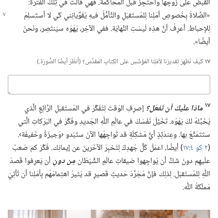
القَبضُ على زَوجِها واحتُجِزَ قَبلَ المُحاكَمَة.‏ فهي قالَت في تِلكَ الفَترَة:‏
«الصَّلاةُ بِخُصوصِ أمَلِنا لِلمُستَقبَلِ والتَّأمُّلُ فيهِ يُقَوِّيانِني كَي لا
أستَسلِمَ
لِلإحباط.‏ أعرِفُ أنَّ هذِه لَيسَتِ النِّهايَة.‏ ففي الآخِر،‏ يَهْوَه سيَنتَصِر،‏ ونَحنُ
أيضًا».‏
١٧
كَيفَ نُظهِرُ تَقديرَنا لِأمَلِنا المُؤَسَّسِ على الكِتابِ المُقَدَّس؟‏ (‏أُنظُرْ أيضًا الصُّورَة.‏)‏
كباوج
١٧
ماذا علَيكَ أن تَفعَل؟‏
إصرِفِ الوَقتَ لِتُفَكِّرَ في المُستَقبَلِ الرَّائِعِ الَّذي
يُخَبِّئُهُ لكَ يَهْوَه.‏ تَخَيَّلْ نَفْسَكَ في عالَمِ اللّٰهِ الجَديدِ وفَكِّرْ في البَرَكاتِ الَّتي
ستَتَمَتَّعُ بها.‏ وعِندَئِذٍ أيُّ مُشكِلَةٍ قد تُواجِهُها الآنَ ستَبْدو ‹وَجيزَةً وخَفيفَة›.‏
(‏
٢ كو ٤:‏١٧
‏)‏ أيضًا،‏ اعمَلْ كُلَّ جُهدِكَ لِتُخبِرَ الآخَرينَ عن إيمانِك.‏ فَكِّرْ كم صَعبٌ
علَيهِم دونَ شَكٍّ أن يُواجِهوا ضيقاتِ عالَمِ الشَّيْطَان
مِن دونِ
أن يَعرِفوا قَصدَ
اللّٰهِ لِلمُستَقبَل.‏ لِذلِك فإنَّ مُجَرَّدَ حَديثٍ قَصيرٍ قد يُثيرُ اهتِمامَهُم بِأمَلِنا أن تَأتِيَ
مَملَكَةُ اللّٰه.‏