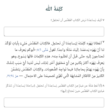
كَلِمَةُ اللّٰه
٧
كَيفَ يُساعِدُنا دَرسُ الكِتابِ المُقَدَّسِ أن نَحتَمِل؟‏
كباوج
٧
أعْطانا يَهْوَه كَلِمَتَهُ لِيُساعِدَنا أن نَحتَمِل.‏ فالكِتابُ المُقَدَّسُ مَليءٌ بِآ‌ياتٍ تُؤَكِّدُ
لنا أنَّ يَهْوَه يَدعَمُنا.‏ إلَيكَ مَثَلًا واحِدًا.‏ تَقولُ
مَتَّى ٦:‏٨
‏:‏ ‹أبوكُم يَعرِفُ ما
تَحتاجونَ إلَيهِ حتَّى قَبلَ أن تَطلُبوهُ مِنه›.‏ هذِهِ الكَلِماتُ قالَها يَسُوع،‏ وهو
يَعرِفُ يَهْوَه أكثَرَ بِكَثيرٍ مِن أيِّ مَخلوقٍ آخَر.‏ لِذلِك،‏ لَيسَ لَدَينا أيُّ سَبَبٍ لِنَشُكَّ
بِأنَّ يَهْوَه يَهتَمُّ بِحاجاتِنا فيما نُواجِهُ الصُّعوبات.‏ والكِتابُ المُقَدَّسُ يَتَضَمَّنُ
الكَثيرَ مِنَ الأفكارِ المُشابِهَة الَّتي تُقَوِّي تَصميمَنا على الاحتِمال.‏ —‏
مز ٩٤:‏١٩
‏.‏
٨
(‏أ)‏ أعْطِ مَثَلًا عن مَبدَإٍ مِنَ الكِتابِ المُقَدَّسِ يُساعِدُنا أن نَحتَمِل.‏ (‏ب)‏ ماذا يُساعِدُنا أن نَتَذَكَّرَ
مَبادِئَ الكِتابِ المُقَدَّسِ حينَ نَحتاجُ إلَيها؟‏
كتبوجأ