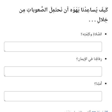
كَيفَ يُساعِدُنا يَهْوَه أن نَحتَمِلَ الصُّعوباتِ مِن
خِلالِ .‏ .‏ .‏
الصَّلاةِ وكَلِمَتِه؟‏
كباوج
رِفاقِنا في الإيمان؟‏
كباوج
أمَلِنا؟‏
كباوج