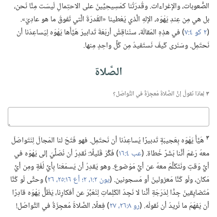
الصُّعوبات،‏ والإغراءات.‏ وقُدرَتُنا كمَسِيحِيِّينَ على الاحتِمالِ لَيسَت مِنَّا نَحن،‏
بل هي مِن عِندِ يَهْوَه،‏ الإلهِ الَّذي يُعْطينا «القُدرَةَ الَّتي تَفوقُ ما هو عادِيّ».‏
(‏
٢ كو ٤:‏٧
‏)‏ في هذِهِ المَقالَة،‏ سنُناقِشُ أربَعَةَ تَدابيرَ هَيَّأَها يَهْوَه لِيُساعِدَنا أن
نَحتَمِل.‏ وسَنَرى كَيفَ نَستَفيدُ مِن كُلِّ واحِدٍ مِنها.‏
الصَّلاة
٣
لِماذا نَقولُ إنَّ الصَّلاةَ مُعجِزَةٌ في التَّواصُل؟‏
كباوج
٣
هَيَّأَ يَهْوَه بِعَجيبَةٍ تَدبيرًا يُساعِدُنا أن نَحتَمِل.‏ فهو فَتَحَ لنا المَجالَ لِنَتَواصَلَ
معهُ رَغمَ أنَّنا بَشَرٌ خُطاة.‏ (‏
عب ٤:‏١٦
‏)‏ فَكِّرْ قَليلًا:‏ نَقدِرُ أن نُصَلِّيَ إلى يَهْوَه في
أيِّ وَقتٍ ونَتَكَلَّمَ معهُ عن أيِّ مَوْضوع.‏ وهو يَقدِرُ أن يَسمَعَنا بِأيِّ لُغَةٍ ومِن أيِّ
مَكان،‏ ولَو كُنَّا مَعزولينَ أو مَسجونين.‏ (‏
يون ٢:‏١،‏ ٢؛‏
أع ١٦:‏٢٥،‏ ٢٦
‏)‏ وحتَّى لَو كُنَّا
مُتَضايِقينَ جِدًّا لِدَرَجَةِ أنَّنا لا نَجِدُ الكَلِماتِ لِنُعَبِّرَ عن أفكارِنا،‏ يَظَلُّ يَهْوَه قادِرًا
أن يَفهَمَ ما نُريدُ أن نَقولَه.‏ (‏
رو ٨:‏٢٦،‏ ٢٧
‏)‏ فِعلًا،‏ الصَّلاةُ مُعجِزَةٌ في التَّواصُل!‏