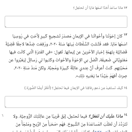
١٣
ماذا ساعَدَ أُختًا اسْمُها مَايَا أن تَحتَمِل؟‏
كباوج
١٣
كانَ إخوَتُنا وأخَواتُنا في الإيمانِ مَصدَرَ تَشجيعٍ كَبيرٍ لِأُختٍ في رُوسِيَا
اسْمُها مَايَا.‏ فقد فَتَّشَتِ السُّلُطاتُ بَيتَها سَنَةَ ٢٠٢٠،‏ ورُفِعَت ضِدَّها لاحِقًا قَضِيَّةٌ
قَضائِيَّة بِتُهمَةِ إخبارِ الآخَرينَ عن إيمانِها.‏ تَقول:‏ «في الفَترَةِ الَّتي كانَت فيها
مَعْنَوِيَّاتي ضَعيفَة،‏ اتَّصَلَ بي الإخوَةُ والأخَواتُ وكَتَبوا لي رَسائِلَ لِيُعَبِّروا عن
مَحَبَّتِهِم.‏ كُنتُ أعرِفُ أنَّ عِندي عائِلَةً كَبيرَة ومُحِبَّة.‏ ولكنْ مُنذُ سَنَةِ ٢٠٢٠،‏
صِرتُ أفهَمُ جَيِّدًا ما يَعْنيهِ ذلِك».‏
١٤
كَيفَ نَستَفيدُ مِن دَعمِ رِفاقِنا في الإيمانِ فيما نَحتَمِل؟‏ (‏أُنظُرْ أيضًا الصُّورَة.‏)‏
كباوج
١٤
ماذا علَيكَ أن تَفعَل؟‏
فيما تَحتَمِل،‏ إبْقَ قَريبًا مِن عائِلَتِكَ الرُّوحِيَّة.‏ ولا
تَتَرَدَّدْ أن تَطلُبَ المُساعَدَةَ مِنَ الشُّيوخ.‏ فهُم «مَخبَأٌ مِنَ الرِّيحِ ومَلجَأٌ مِنَ