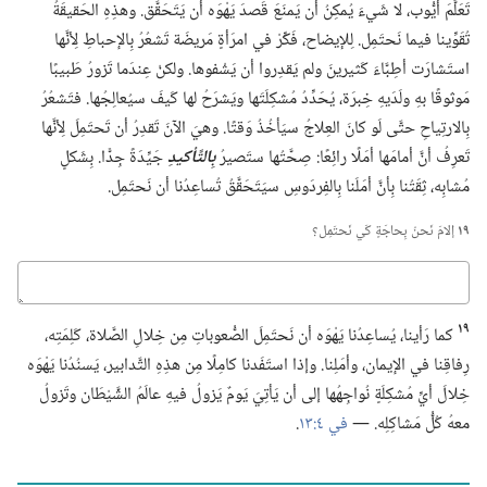
تَعَلَّمَ أيُّوب،‏ لا شَيءَ يُمكِنُ أن يَمنَعَ قَصدَ يَهْوَه أن يَتَحَقَّق.‏ وهذِهِ الحَقيقَةُ
تُقَوِّينا فيما نَحتَمِل.‏ لِلإيضاح،‏ فَكِّرْ في امرَأةٍ مَريضَة تَشعُرُ بِالإحباطِ لِأنَّها
استَشارَت أطِبَّاءَ كَثيرينَ ولم يَقدِروا أن يَشْفوها.‏ ولكنْ عِندَما تَ‍زورُ طَبيبًا
مَوثوقًا بهِ ولَدَيهِ خِبرَة،‏ يُحَدِّدُ مُشكِلَتَها ويَشرَحُ لها كَيفَ سيُعالِجُها.‏ فتَشعُرُ
بِالارتِياحِ حتَّى لَو كانَ العِلاجُ سيَأخُذُ وَقتًا.‏ وهيَ الآنَ تَقدِرُ أن تَحتَمِلَ لِأنَّها
تَعرِفُ أنَّ أمامَها أمَلًا رائِعًا:‏ صِحَّتُها ستَصيرُ
بِالتَّأكيدِ
جَيِّدَةً جِدًّا.‏ بِشَكلٍ
مُشابِه،‏ ثِقَتُنا بِأنَّ أمَلَنا بِالفِردَوسِ سيَتَحَقَّقُ تُساعِدُنا أن نَحتَمِل.‏
١٩
إلامَ نَحنُ بِحاجَةٍ كَي نَحتَمِل؟‏
كباوج
١٩
كما رَأينا،‏ يُساعِدُنا يَهْوَه أن نَحتَمِلَ الصُّعوباتِ مِن خِلالِ الصَّلاة،‏ كَلِمَتِه،‏
رِفاقِنا في الإيمان،‏ وأمَلِنا.‏ وإذا استَفَدنا كامِلًا مِن هذِهِ التَّدابير،‏ يَسنُدُنا يَهْوَه
خِلالَ أيِّ مُشكِلَةٍ نُواجِهُها إلى أن يَأتِيَ يَومٌ يَزولُ فيهِ عالَمُ الشَّيْطَان وتَ‍زولُ
معهُ كُلُّ مَشاكِلِه.‏ —‏
في ٤:‏١٣
‏.‏