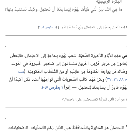
الفِكرَةُ الرَّئيسِيَّة
ما هِيَ التَّدابيرُ الَّتي هَيَّأَها يَهْوَه لِيُساعِدَنا أن نَحتَمِل،‏ وكَيفَ نَستَفيدُ مِنها؟‏
١
لِماذا نَحنُ بِحاجَةٍ إلى الاحتِمال،‏ وأيُّ مُساعَدَةٍ لَدَينا؟‏ (‏
١ بطرس ٥:‏١٠
‏)‏
كباوج
في
هذِهِ الأيَّامِ الأخيرَة الصَّعبَة،‏ شَعبُ يَهْوَه بِحاجَةٍ إلى الاحتِمال.‏ فالبَعضُ
يُعانونَ مِن مَرَضٍ مُزمِن.‏ آخَرونَ مُشتاقونَ إلى شَخصٍ خَسِروهُ في المَوت.‏
وهُناك مَن يُواجِهُ المُقاوَمَةَ مِن عائِلَتِهِ أو مِنَ السُّلُطاتِ الحُكومِيَّة.‏ (‏
مت
١٠:‏١٨،‏
٣٦،‏ ٣٧
‏)‏ ولكنْ مَهْما كانَتِ الصُّعوباتُ الَّتي تُواجِهُها
أنت،‏
فكُنْ أكيدًا أنَّ
يَهْوَه قادِرٌ أن يُساعِدَكَ لِتَحتَمِل.‏ —‏
إقرأ
١ بطرس ٥:‏١٠
‏.‏
٢
مِن أينَ تَأتي قُدرَتُنا كمَسِيحِيِّين على الاحتِمال؟‏
كباوج
٢
الاحتِمالُ هوَ المُثابَرَةُ والمُحافَظَةُ على الأمَلِ رَغمَ التَّحَدِّيات،‏ الاضطِهادات،‏