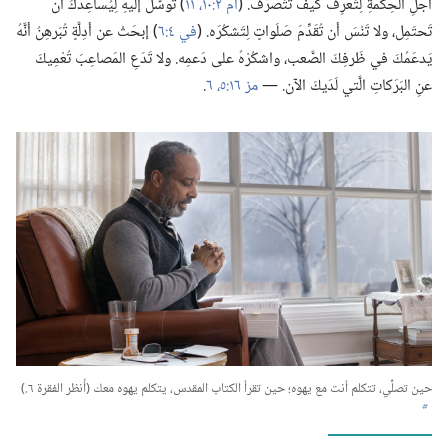
أجْلِ الحِكمَةِ لِتَعرِفَ كَيفَ تَتَصَرَّف.‏ (‏
أم ٢:‏١٠،‏ ١١
‏)‏ تَوَسَّلْ إلَيهِ لِيُساعِدَكَ أن
تَحتَمِل،‏ ولا تَنْسَ أن تُقَدِّمَ صَلَواتٍ لِتَشكُرَه.‏ (‏
في ٤:‏٦
‏)‏ إبحَثْ عن أدِلَّةٍ تُبَرهِنُ أنَّهُ
يَدعَمُكَ في ظَرفِكَ الصَّعب،‏ واشكُرْهُ على دَعمِه.‏ ولا تَدَعِ المَصاعِبَ تُعْمِيكَ
عنِ البَرَكاتِ الَّتي لَدَيكَ الآن.‏ —‏
مز ١٦:‏٥،‏ ٦
‏.‏
حين تصلِّي،‏ تتكلم أنت مع يهوه؛‏ حين تقرأ الكتاب المقدس،‏ يتكلم يهوه معك (‏أُنظر الفقرة ٦.‏)‏
b