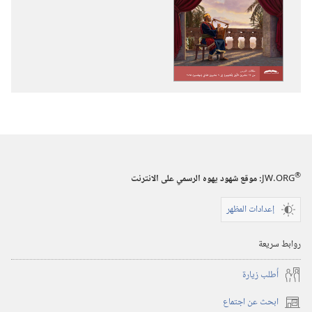
تنزيل
تنزيل
الاصدارات
التسجيلات
برج
السمعية
المراقبة
برج
(‏الطبعة
المراقبة
الدراسية)‏
(‏الطبعة
‏‎آب/
الدراسية)‏
أغسطس‏
‏‎آب/
أغسطس‏
®
JW.ORG
:‏ موقع شهود يهوه الرسمي على الانترنت
إعدادات المظهر
روابط سريعة
أُطلب زيارة
ابحث عن اجتماع
(يفتح