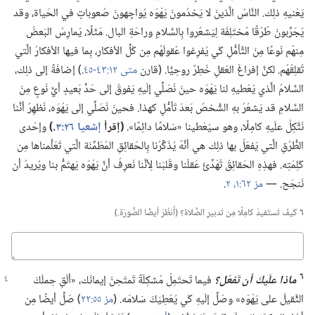
يَعْنيهِ ذلِك.‏ النَّاسُ الَّذينَ لا يَخدُمونَ يَهْوَه يُواجِهونَ صُعوباتٍ في الحَياة،‏ وقد
يُجَرِّبونَ طُرُقًا مُختَلِفَة لِيَشعُروا بِالسَّلامِ وراحَةِ البال.‏ مَثَلًا،‏ يُمارِسُ البَعضُ
مِنهُم نَوعًا مِنَ التَّأمُّلِ كَي يُفرِغوا عُقولَهُم مِن كُلِّ الأفكار،‏ بِما فيها الأفكارُ الَّتي
تُقلِقُهُم.‏ لكنَّ إفراغَ العَقلِ خَطِرٌ روحِيًّا.‏ (‏قارن
متى ١٢:‏٤٣-‏٤٥
‏.‏)‏ إضافَةً إلى ذلِك،‏
السَّلامُ الَّذي يُعْطيهِ لنا يَهْوَه حينَ نُصَلِّي إلَيهِ يَفوقُ إلى حَدٍّ بَعيدٍ أيَّ نَوعٍ مِنَ
السَّلامِ قد يَشعُرُ بهِ الشَّخصُ بَعدَ تَأمُّلٍ كهذا.‏ فحينَ نُصَلِّي إلى يَهْوَه،‏ نُظهِرُ أنَّنا
نَتَّكِلُ علَيهِ كامِلًا،‏ وهو سيُعْطينا «سَلامًا دائِمًا».‏
‏(‏إقرأ
إشعيا ٢٦:‏٣
‏.‏)‏
وإحْدى
الطُّرُقِ الَّتي يَفعَلُ بها ذلِك هي أنَّهُ يُذَكِّرُنا بِالحَقائِقِ المُطَمِّنَة الَّتي تَعَلَّمناها مِن
كَلِمَتِه.‏ فهذِهِ الحَقائِقُ تُهَدِّئُ عَقلَنا وقَلبَنا لِأنَّنا نَعرِفُ أنَّ يَهْوَه يَهتَمُّ بنا ويُريدُ أن
نَنجَح.‏ —‏
مز ٦٢:‏١،‏ ٢
‏.‏
٦
كَيفَ تَستَفيدُ كامِلًا مِن تَدبيرِ الصَّلاة؟‏ (‏أُنظُرْ أيضًا الصُّورَة.‏)‏
كباوج
٦
ماذا علَيكَ أن تَفعَل؟‏
فيما تَحتَمِلُ مُشكِلَةً
تَمتَحِنُ إيمانَك،‏ «ألْقِ حِملَكَ
الثَّقيلَ على يَهْوَه» وصَلِّ إلَيهِ كَي يُعْطِيَكَ سَلامَه.‏ (‏
مز ٥٥:‏٢٢
‏)‏ صَلِّ أيضًا مِن