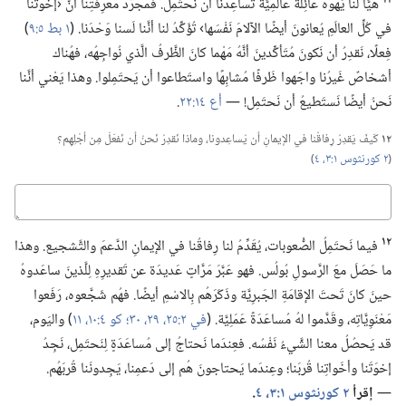
هَيَّأَ لنا يَهْوَه عائِلَةً عالَمِيَّة تُساعِدُنا أن نَحتَمِل.‏ فمُجَرَّدُ مَعرِفَتِنا أنَّ ‹إخوَتَنا
في كُلِّ العالَمِ يُعانونَ أيضًا الآلامَ نَفْسَها› تُؤَكِّدُ لنا أنَّنا لَسنا وَحْدَنا.‏ (‏
١ بط ٥:‏٩
‏)‏
فِعلًا،‏ نَقدِرُ أن نَكونَ مُتَأكِّدينَ أنَّهُ مَهْما كانَ الظَّرفُ الَّذي نُواجِهُه،‏ فهُناك
أشخاصٌ غَيرُنا واجَهوا ظَرفًا مُشابِهًا واستَطاعوا أن يَحتَمِلوا.‏ وهذا يَعْني أنَّنا
نَحنُ أيضًا نَستَطيعُ أن نَحتَمِل!‏ —‏
أع ١٤:‏٢٢
‏.‏
١٢
كَيفَ يَقدِرُ رِفاقُنا في الإيمانِ أن يُساعِدونا،‏ وماذا نَقدِرُ نَحنُ أن نَفعَلَ مِن أجْلِهِم؟‏
(‏
٢ كورنثوس ١:‏٣،‏ ٤
‏)‏
كباوج
١٢
فيما نَحتَمِلُ الصُّعوبات،‏ يُقَدِّمُ لنا رِفاقُنا في الإيمانِ الدَّعمَ والتَّشجيع.‏ وهذا
ما حَصَلَ معَ الرَّسولِ بُولُس.‏ فهو عَبَّرَ مَرَّاتٍ عَديدَة عن تَقديرِهِ لِلَّذينَ ساعَدوهُ
حينَ كانَ تَحتَ الإقامَةِ الجَبرِيَّة وذَكَرَهُم بِالاسْمِ أيضًا.‏ فهُم شَجَّعوه،‏ رَفَعوا
مَعْنَوِيَّاتِه،‏ وقَدَّموا لهُ مُساعَدَةً عَمَلِيَّة.‏ (‏
في ٢:‏٢٥،‏
٢٩،‏ ٣٠؛‏
كو ٤:‏١٠،‏ ١١
‏)‏ واليَوم،‏
قد يَحصُلُ معنا الشَّيءُ نَفْسُه.‏ فعِندَما نَحتاجُ إلى مُساعَدَةٍ لِنَحتَمِل،‏ نَجِدُ
إخوَتَنا وأخَواتِنا قُربَنا؛‏ وعِندَما يَحتاجونَ هُم إلى دَعمِنا،‏ يَجِدونَنا قُربَهُم.‏
—‏
إقرأ
٢ كورنثوس ١:‏٣،‏ ٤
‏.‏