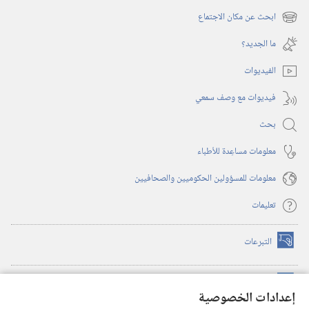
نافذة
ابحث عن مكان الاجتماع
(يفتح
جديدة)
نافذة
ما الجديد؟‏
جديدة)
الفيديوات
فيديوات مع وصف سمعي
بحث
معلومات مساعِدة للأطباء
معلومات للمسؤولين الحكوميين والصحافيين
تعليمات
التبرعات
(يفتح
نافذة
جديدة)
مكتبة برج المراقبة الالكترونية
™
(يفتح
إعدادات الخصوصية
نافذة