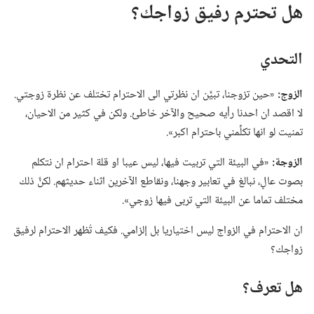
هل تحترم رفيق زواجك؟‏
التحدي
الزوج:‏
«حين تزوجنا،‏ تبيَّن ان نظرتي الى الاحترام تختلف عن نظرة زوجتي.‏
لا اقصد ان احدنا رأيه صحيح والآخر خاطئ.‏ ولكن في كثير من الاحيان،‏
تمنيت لو انها تكلِّمني باحترام اكبر».‏
الزوجة:‏
«في البيئة التي تربيت فيها،‏ ليس عيبا او قلة احترام ان نتكلم
بصوت عالٍ،‏ نبالغ في تعابير وجهنا،‏ ونقاطع الآخرين اثناء حديثهم.‏ لكنَّ ذلك
مختلف تماما عن البيئة التي تربى فيها زوجي».‏
ان الاحترام في الزواج ليس اختياريا بل إلزامي.‏ فكيف تُظهر الاحترام لرفيق
زواجك؟‏
هل تعرف؟‏