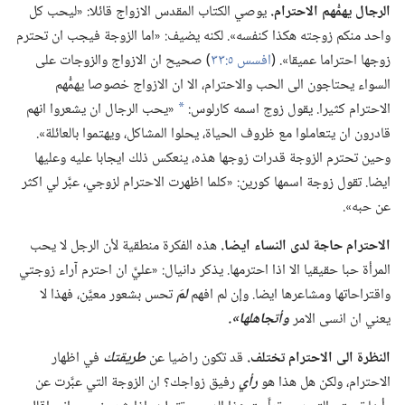
الرجال يهمُّهم الاحترام.‏
يوصي الكتاب المقدس الازواج قائلا:‏ «ليحب كل
واحد منكم زوجته هكذا كنفسه».‏ لكنه يضيف:‏ «اما الزوجة فيجب ان تحترم
زوجها احتراما عميقا».‏ (‏
افسس ٥:‏٣٣
‏)‏ صحيح ان الازواج والزوجات على
السواء يحتاجون الى الحب والاحترام،‏ الا ان الازواج خصوصا يهمُّهم
الاحترام كثيرا.‏ يقول زوج اسمه كارلوس:‏
«يحب الرجال ان يشعروا انهم
a
قادرون ان يتعاملوا مع ظروف الحياة،‏ يحلوا المشاكل،‏ ويهتموا بالعائلة».‏
وحين تحترم الزوجة قدرات زوجها هذه،‏ ينعكس ذلك ايجابا عليه وعليها
ايضا.‏ تقول زوجة اسمها كورين:‏ «كلما اظهرت الاحترام لزوجي،‏ عبَّر لي اكثر
عن حبه».‏
الاحترام حاجة لدى النساء ايضا.‏
هذه الفكرة منطقية لأن الرجل لا يحب
المرأة حبا حقيقيا الا اذا احترمها.‏ يذكر دانيال:‏ «عليَّ ان احترم آراء زوجتي
واقتراحاتها ومشاعرها ايضا.‏ وإن لم افهم
لمَ
تحس بشعور معيَّن،‏ فهذا لا
يعني ان انسى الامر
وأتجاهلها».‏
النظرة الى الاحترام تختلف.‏
قد تكون راضيا عن
طريقتك
في اظهار
الاحترام،‏ ولكن هل هذا هو
رأي
رفيق زواجك؟‏ ان الزوجة التي عبَّرت عن