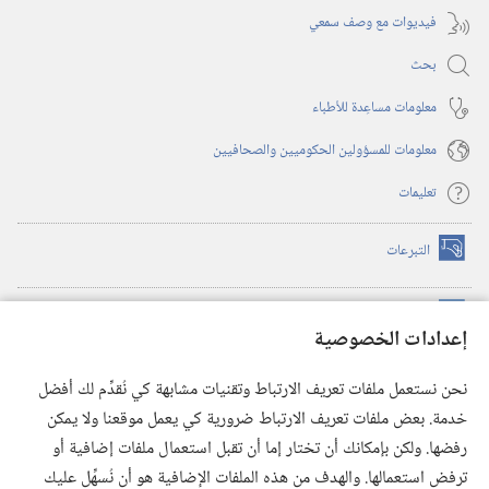
فيديوات مع وصف سمعي
بحث
معلومات مساعِدة للأطباء
معلومات للمسؤولين الحكوميين والصحافيين
تعليمات
التبرعات
(يفتح
نافذة
جديدة)
مكتبة برج المراقبة الالكترونية
™
(يفتح
إعدادات الخصوصية
نافذة
JW Hub
جديدة)
(يفتح
نحن نستعمل ملفات تعريف الارتباط وتقنيات مشابهة كي نُقدِّم لك أفضل
نافذة
®
خدمة. بعض ملفات تعريف الارتباط ضرورية كي يعمل موقعنا ولا يمكن
تطبيق
JW Library
جديدة)
رفضها. ولكن بإمكانك أن تختار إما أن تقبل استعمال ملفات إضافية أو
مكتبة برج المراقبة
ترفض استعمالها. والهدف من هذه الملفات الإضافية هو أن نُسهِّل عليك