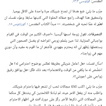
المقدس:‏
كولوسي ٣:‏١٣
‏.‏
جرِّب ما يلي:‏
ضع هدفا ان تمدح شريكك مرة واحدة على الاقل يوميا.‏
ولتحقيق هذا الهدف،‏ راجع صفاته الحلوة التي كتبتها سابقا.‏ وعوِّد نفسك ان
تعبِّر
له عمَّا تحبه في شخصيته.‏ —‏
مبدأ الكتاب المقدس:‏
١ كورنثوس ٨:‏١
‏.‏
التصرفات.‏
تقول زوجة اسمها أليسيا:‏ «اصرف الكثير من الوقت في القيام
بواجباتي المنزلية.‏ لذا حين يلملم زوجي اغراضه او يغسل الصحون التي
يستعملها،‏ يُظهر لي انه يحترم جهودي.‏ فأشعر ان ما اقوم به مفيد وأن دوري
مهم في زواجنا».‏
اسأل نفسك:‏
‹هل اعامل شريكي بطريقة تعكس بوضوح احترامي له؟‏ هل
اخصِّص له ما يكفي من الوقت والاهتمام؟‏› بعد ذلك فكِّر:‏ ‹هل يوافق رفيق
زواجي على اجوبتي؟‏›.‏
جرِّب ما يلي:‏
اكتب ثلاثة مجالات تحب ان تشعر فيها باحترام شريكك.‏
واطلب منه ان يفعل الامر عينه.‏ ثم تبادلا اللائحتين كي يشتغل كل منكما
على المجالات التي ذكرها الآخر.‏ ركِّز على دورك
انت
في اظهار الاحترام.‏
فحين تأخذ المبادرة،‏ غالبا ما يندفع رفيقك الى التمثل بك.‏