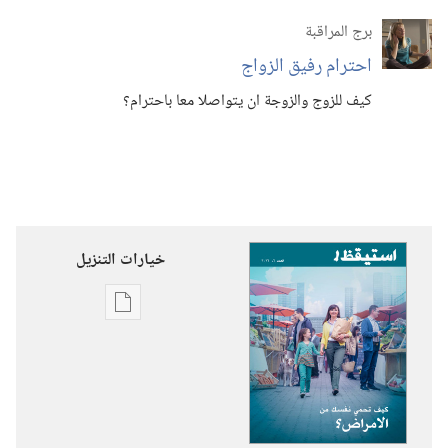
برج المراقبة
احترام رفيق الزواج
كيف للزوج والزوجة ان يتواصلا معا باحترام؟‏
خيارات التنزيل
خيارات
تنزيل
الاصدارات
استيقظ‏!‏
كيف