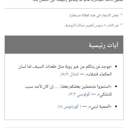
بعض الاسماء في هذه المقالة مستعارة.‏
a
من كتاب
١٠ دروس لتغيير حياتك الزوجية.‏
b
آيات رئيسية
‏«يوجد مَن يتكلم من غير روية مثل طعنات السيف،‏ اما لسان
الحكماء فشفاء».‏ —‏
امثال ١٢:‏١٨
‏.‏
‏«استمروا متحملين بعضكم بعضا .‏ .‏ .‏ إن كان لأحد سبب
للتشكي».‏ —‏
كولوسي ٣:‏١٣
‏.‏
‏«المحبة تبني».‏ —‏
١ كورنثوس ٨:‏١
‏.‏