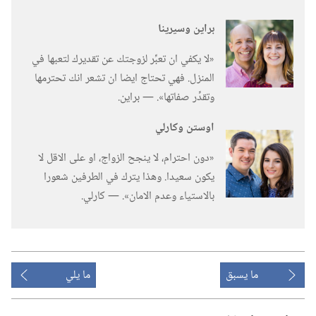
براين وسيرينا
‏«لا يكفي ان تعبِّر لزوجتك عن تقديرك لتعبها في
المنزل.‏ فهي تحتاج ايضا ان تشعر انك تحترمها
وتقدِّر صفاتها».‏ —‏ براين.‏
اوستن وكارلي
‏«دون احترام،‏ لا ينجح الزواج،‏ او على الاقل لا
يكون سعيدا.‏ وهذا يترك في الطرفين شعورا
بالاستياء وعدم الامان».‏ —‏ كارلي.‏
ما يسبق
ما يلي