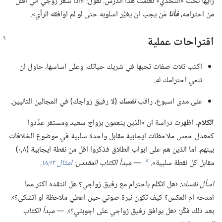
رأيها تحت «التحدي» تعلَّمت هذا الدرس.‏ تقول:‏ «اذا شعر زوجي اني اقلل
من احترامه،‏
فأنا
مَن يجب ان يغيِّر اسلوبه حتى لو لم اوافقه الرأي».‏
اقتراحات عملية
اكتب ثلاث صفات تحبها في شريك حياتك.‏ وعلى اساسها،‏ حاول ان
تنمي احترامك له.‏
على مدى اسبوع،‏ راقب
نفسك
(‏لا رفيق زواجك)‏ في المجالين التاليين.‏
الكلام.‏
اظهرت دراسة ان «الذين ينعمون بزواج سعيد ومستقر عدَّدوا
كمعدل خمس ملاحظات ايجابية مقابل واحدة سلبية في موضوع الخلافات
بينهم.‏ اما الذين هم على ابواب الطلاق فذكروا اقل من نقطة ايجابية (‏٨‏,٠)‏
مقابل كل نقطة سلبية».‏
—‏
مبدأ الكتاب المقدس:‏
امثال ١٢:‏١٨
‏.‏
b
اسأل نفسك:‏
‹هل اتكلم باحترام مع رفيق زواجي؟‏ هل انتقده اكثر مما
امدحه ام العكس؟‏ كيف تكون نبرة صوتي حين اعطي ملاحظة او اتشكى؟‏›.‏
بعد ذلك فكِّر:‏ ‹هل يوافق رفيق زواجي على اجوبتي؟‏›.‏ —‏
مبدأ الكتاب