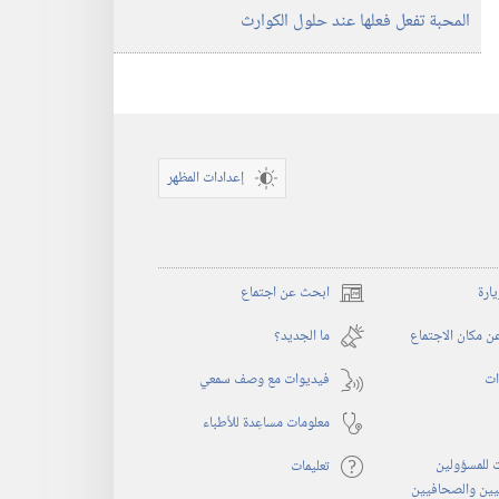
المحبة تفعل فعلها عند حلول الكوارث
إعدادات المظهر
يارة
ابحث عن اجتماع
(يفتح
نافذة
 مكان الاجتماع
ما الجديد؟‏
جديدة)
ات
فيديوات مع وصف سمعي
معلومات مساعِدة للأطباء
 للمسؤولين
تعليمات
يين والصحافيين