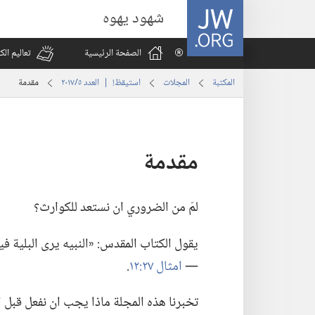
JW.ORG
شهود يهوه
الصفحة الرئيسية
تعاليم ال
المكتبة
المجلات
استيقظ‏!‏ | العدد ‏‎٥‎/‏‎٢٠١٧‎
مقدمة
مقدمة
لمَ من الضروري ان نستعد للكوارث؟‏
يقول الكتاب المقدس:‏ «النبيه يرى البلية فيخ
—‏
امثال ٢٧:‏١٢
‏.‏
تخبرنا هذه المجلة ماذا يجب ان نفعل قبل الكا