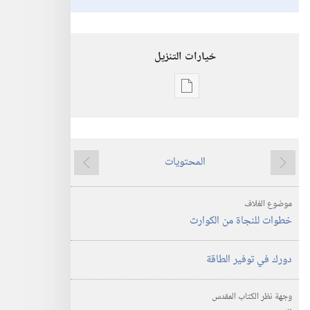
خيارات التنزيل
خيارات
تنزيل
الاصدارات
استيقظ‏!‏
المحتويات
خطوات
ما
ما
للنجاة
يسبق
يلي
موضوع الغلاف
من
خطوات للنجاة من الكوارث
الكوارث
دورك في توفير الطاقة
وجهة نظر الكتاب المقدس