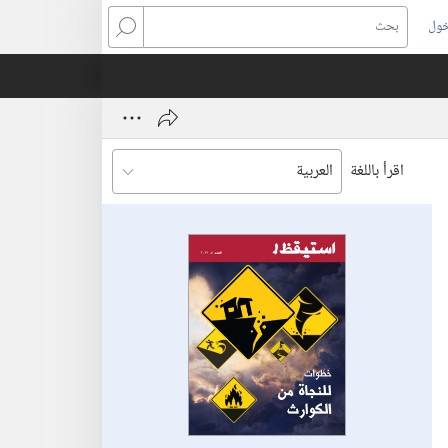
خول
بحث
اقرأ باللغة