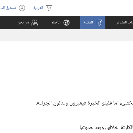
العربية
تسجيل الد
اختر
(يفتح
اللغة
نافذة
كتاب المقدس
المكتبة
الأخبار
من نحن
جديدة)
تبئ،‏ اما قليلو الخبرة فيعبرون وينالون الجزاء».‏
رثة،‏ خلالها،‏ وبعد حدوثها.‏