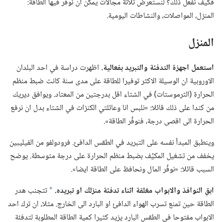
فكيف نفعل ذلك؟‏ لنستعرض ثلاثة مجالات يمكن ان نوفِّر فيها الطاقة:‏
المنزل،‏ المواصلات،‏ والنشاطات اليومية.‏
المنزل
استعمل اجهزة التدفئة والتبريد بفعالية.‏
اظهرت دراسة في احد البلدان
الاوروبية ان الوسيلة الاكثر توفيرا للطاقة على مدى سنة كانت ضبط منظم
الحرارة (‏الثرموستات)‏ في الشتاء اقل بدرجتين من المعتاد.‏ ويوافق ديريك
من كندا على ذلك قائلا:‏ «نلبس انا وعائلتي الكنزات في الشتاء بدل ان نرفع
الحرارة الى اقصى درجة،‏ فنوفِّر الطاقة».‏
وينطبق المبدأ نفسه على التبريد في الطقس الدافئ.‏ فرودولفو من الفيليبين
يخفف من تشغيل المكيِّف بضبط منظم الحرارة على درجة متوسطة.‏ يوضح
السبب قائلا:‏ «نوفِّر المال ونحافظ على الطاقة ايضا».‏
ابقِ النوافذ والابواب مغلقة اثناء تدفئة منزلك او تبريده.‏
تتجنب هدر
a
الطاقة حين تمنع تسرب الهواء الدافئ او البارد الى الخارج.‏ مثلا،‏ ان ترك احد
الابواب مفتوحا في الطقس البارد يزيد كثيرا كمية الطاقة المطلوبة لتدفئة