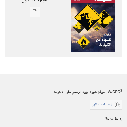
خيارات التنزيل
خيارات
تنزيل
الاصدارات
استيقظ‏!‏
خطوات
للنجاة
من
الكوارث
®
JW.ORG
:‏ موقع شهود يهوه الرسمي على الانترنت
إعدادات المظهر
روابط سريعة