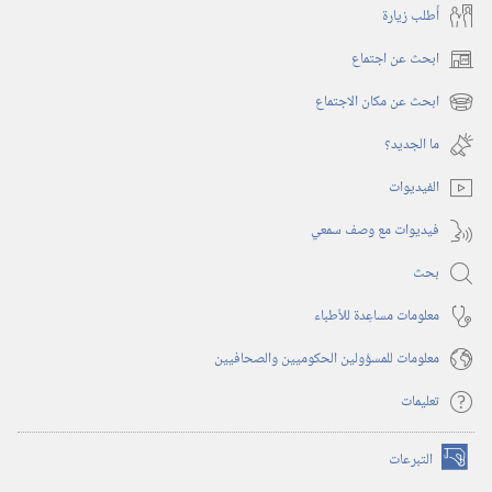
أُطلب زيارة
ابحث عن اجتماع
(يفتح
نافذة
ابحث عن مكان الاجتماع
(يفتح
جديدة)
نافذة
ما الجديد؟‏
جديدة)
الفيديوات
فيديوات مع وصف سمعي
بحث
معلومات مساعِدة للأطباء
معلومات للمسؤولين الحكوميين والصحافيين
تعليمات
التبرعات
(يفتح