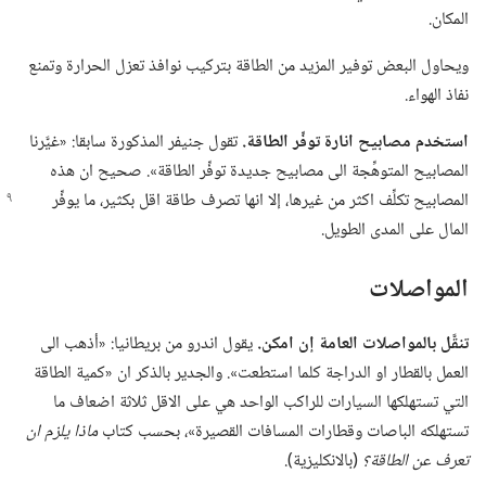
المكان.‏
ويحاول البعض توفير المزيد من الطاقة بتركيب نوافذ تعزل الحرارة وتمنع
نفاذ الهواء.‏
استخدم مصابيح انارة توفِّر الطاقة.‏
تقول جنيفر المذكورة سابقا:‏ «غيَّرنا
المصابيح المتوهِّجة الى مصابيح جديدة توفِّر الطاقة».‏ صحيح ان هذه
المصابيح تكلِّف اكثر من غيرها،‏ إلا انها
تصرف طاقة اقل بكثير،‏ ما يوفِّر
المال على المدى الطويل.‏
المواصلات
تنقَّل بالمواصلات العامة إن امكن.‏
يقول اندرو من بريطانيا:‏ «أذهب الى
العمل بالقطار او الدراجة كلما استطعت».‏ والجدير بالذكر ان «كمية الطاقة
التي تستهلكها السيارات للراكب الواحد هي على الاقل ثلاثة اضعاف ما
تستهلكه الباصات وقطارات المسافات القصيرة»،‏ بحسب كتاب
ماذا يلزم ان
تعرف عن الطاقة؟‏
(‏بالانكليزية)‏.‏