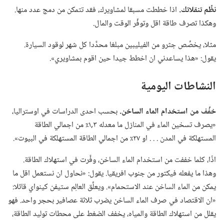
نظِّم تنقلاتك.‏
اذا خططت مسبقا لمشاويرك،‏ فقد تتمكن من دمج عدد منها.‏
وهكذا تصرف طاقة اقل وتوفِّر الوقت والمال.‏
مثلا،‏ يخصِّص جثرو من الفيليبين مبلغا محدَّدا كل شهر لوقود السيارة.‏
يقول:‏ «هذا يساعدني ان اخطط جيدا حين اقوم بمشاويري».‏
النشاطات اليومية
خفِّف من استخدام الماء الساخن.‏
بحسب احدى الدراسات في اوستراليا،‏
«يصرف تسخين الماء في المنازل ما معدله ٣‏,١٪ من اجمالي الطاقة
المستهلكة في المدن .‏ .‏ .‏ او ٢٧٪ من اجمالي الطاقة المستهلكة في البيوت».‏
اذًا،‏ كلما خففت من استخدام الماء الساخن،‏ وفَّرت في استهلاك الطاقة.‏
وهذا ما يفعله فيكتور من جنوب افريقيا.‏ يقول:‏ «نحاول ان نستعمل اقل ما
يمكن من الماء الساخن عند الاستحمام».‏ ويعلِّق العالِم ستيفن كينواي قائلا:‏
«ان الاقتصاد في صرف الماء الساخن يضرب ثلاثة عصافير بحجر واحد.‏ فهو
يقلل من استهلاك الطاقة والمياه،‏ يخفف الضغط على محطات توليد الطاقة،‏