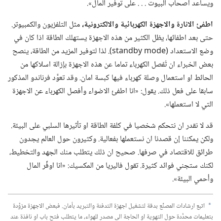
ويساعد اصحاب البيوت .‏ .‏ .‏ على توفير المال».‏
اطفئ الانارة والاجهزة الكهربائية والالكترونية،‏
مثل التلفزيون والكمبيوتر.‏
حتى بعد اطفائها،‏ يظل الكثير من هذه الاجهزة يستهلك الطاقة اذا كان في
وضع الاستعداد (‏standby mode)‏.‏ لذا لتوفير المزيد من الطاقة،‏ ينصح
بعض الخبراء ان تُفصل الكهرباء تماما عن هذه الاجهزة بإزالة اسلاكها من
الحائط او استعمال وصلة كهرباء فيها كبسة امان.‏ وقد تعوَّد فرناندو المذكور
سابقا على فعل ذلك.‏ يقول:‏ «انا اطفئ الاضواء وأفصل الكهرباء عن الاجهزة
التي لا استعملها».‏
قد لا نقدر ان نتحكم شخصيا في كلفة الطاقة او تأثيرها السلبي على البيئة.‏
ولكن يمكننا إن قصدنا ان نستعملها بفعالية.‏ وكثيرون حول العالم يجدون
طرائق للاقتصاد في صرفها.‏ صحيح ان ذلك يتطلب منك الجهد والتخطيط،‏
لكنك ستجني فوائد كثيرة.‏ تقول فاليريا من المكسيك:‏ «انا اوفِّر المال
وأحمي البيئة».‏
اتبع ارشادات المصنِّع بدقة لتشغيل اجهزة التدفئة والتبريد بأمان.‏ فبعض الاجهزة مزوَّدة
a
بتعليمات محدَّدة حول التهوية او الحاجة الى مصدر للهواء،‏ ما يتطلب فتح باب او نافذة عند