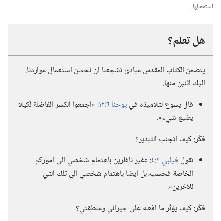
استعمالها.‏
هل تعلم؟‏
يتضمن الكتاب المقدس مبادئ تشجعنا ان نحسن استعمال مواردنا.‏
اليك اثنين منها.‏
قال يسوع لتلاميذه في
يوحنا ٦:‏١٢
‏:‏ «اجمعوا الكسر الفاضلة لكيلا
يضيع شيء».‏
فكِّر:‏ كيف اتجنب التبذير؟‏
تقول
فيلبي ٢:‏٤
‏:‏ «غير ناظرين باهتمام شخصي الى اموركم
الخاصة فحسب،‏ بل ايضا باهتمام شخصي الى تلك التي
للآخرين».‏
فكِّر:‏ كيف يؤثِّر ما افعله على جيراني ومنطقتي؟‏