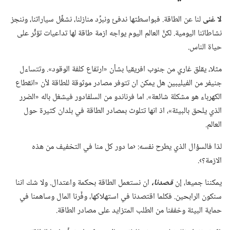
لا غنى
لنا عن الطاقة.‏ فبواسطتها ندفئ ونبرِّد منازلنا،‏ نشغِّل سياراتنا،‏ وننجز
نشاطاتنا اليومية.‏ لكنَّ العالم اليوم يواجه ازمة طاقة لها تداعيات تؤثِّر على
حياة الناس.‏
مثلا،‏ يقلق غاري من جنوب افريقيا بشأن «ارتفاع كلفة الوقود».‏ وتتساءل
جنيفر من الفيليبين هل يمكن ان تتوفر مصادر موثوقة للطاقة لأن «انقطاع
الكهرباء هو مشكلة شائعة».‏ اما فرناندو من السلفادور فيشغل باله «الضرر
الذي يلحق بالبيئة»،‏ اذ انها تتلوث بمصادر الطاقة في بلدان كثيرة حول
العالم.‏
لذا فالسؤال الذي يطرح نفسه:‏ ‹ما دور كل منا في التخفيف من هذه
الازمة؟‏›.‏
يمكننا جميعا،‏ إن
قصدنا،‏
ان نستعمل الطاقة بحكمة واعتدال.‏ ولا شك اننا
سنكون الرابحين.‏ فكلما اقتصدنا في استهلاكها،‏ وفَّرنا المال وساهمنا في
حماية البيئة وخففنا من الطلب المتزايد على مصادر الطاقة.‏