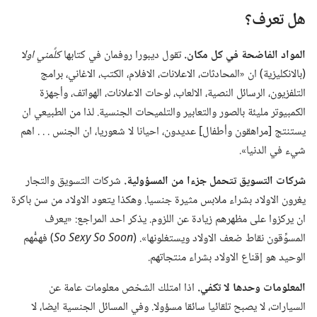
هل تعرف؟‏
المواد الفاضحة في كل مكان.‏
تقول ديبورا روفمان في كتابها
كلِّمني اولا
(‏بالانكليزية)‏ ان «المحادثات،‏ الاعلانات،‏ الافلام،‏ الكتب،‏ الاغاني،‏ برامج
التلفزيون،‏ الرسائل النصية،‏ الالعاب،‏ لوحات الاعلانات،‏ الهواتف،‏ وأجهزة
الكمبيوتر مليئة بالصور والتعابير والتلميحات الجنسية.‏ لذا من الطبيعي ان
يستنتج [مراهقون وأطفال] عديدون،‏ احيانا لا شعوريا،‏ ان الجنس .‏ .‏ .‏ اهم
شيء في الدنيا».‏
شركات التسويق تتحمل جزءا من المسؤولية.‏
شركات التسويق والتجار
يغرون الاولاد بشراء ملابس مثيرة جنسيا.‏ وهكذا يتعود الاولاد من سن باكرة
ان يركزوا على مظهرهم زيادة عن اللزوم.‏ يذكر احد المراجع:‏ «يعرف
المسوِّقون نقاط ضعف الاولاد ويستغلونها».‏ (‏
So Sexy So Soon
‏)‏ فهمُّهم
الوحيد هو إقناع الاولاد بشراء منتجاتهم.‏
المعلومات وحدها لا تكفي.‏
اذا امتلك الشخص معلومات عامة عن
السيارات،‏ لا يصبح تلقائيا سائقا مسؤولا.‏ وفي المسائل الجنسية ايضا،‏ لا