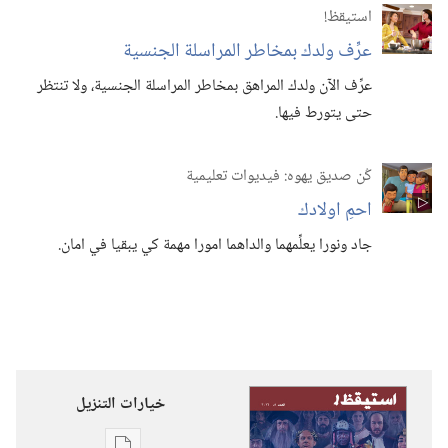
استيقظ‏!‏
عرِّف ولدك بمخاطر المراسلة الجنسية
عرِّف الآن ولدك المراهق بمخاطر المراسلة الجنسية،‏ ولا تنتظر
حتى يتورط فيها.‏
كُن صديق يهوه:‏ فيديوات تعليمية
احمِ اولادك
جاد ونورا يعلِّمهما والداهما امورا مهمة كي يبقيا في امان.‏
خيارات التنزيل