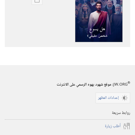
خيارات
تنزيل
الاصدارات
استيقظ‏!‏
هل
يسوع
شخص
حقيقي؟‏
®
JW.ORG
:‏ موقع شهود يهوه الرسمي على الانترنت
إعدادات المظهر
روابط سريعة
أُطلب زيارة