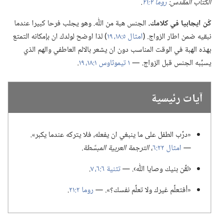
الكتاب المقدس:‏
روما ٢:‏٢١
‏.‏
كُن ايجابيا في كلامك.‏
الجنس هبة من اللّٰه.‏ وهو يجلب فرحا كبيرا عندما
نبقيه ضمن اطار الزواج.‏ (‏
امثال ٥:‏١٨،‏ ١٩
‏)‏ لذا اوضح لولدك ان بإمكانه التمتع
بهذه الهبة في الوقت المناسب دون ان يشعر بالالم العاطفي والهم الذي
يسبِّبه الجنس قبل الزواج.‏ —‏
١ تيموثاوس ١:‏١٨،‏ ١٩
‏.‏
آيات رئيسية
‏«درِّب الطفل على ما ينبغي ان يفعله،‏ فلا يتركه عندما يكبر».‏
—‏
امثال ٢٢:‏٦
‏،‏
الترجمة العربية المبسَّطة.‏
‏‹لقِّن بنيك وصايا اللّٰه›.‏ —‏
تثنية ٦:‏٦،‏ ٧
‏.‏
‏«أفتعلِّم غيرك ولا تعلِّم نفسك؟‏».‏ —‏
روما ٢:‏٢١
‏.‏