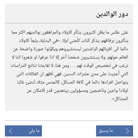
دور الوالدين
على عكس ما يظن كثيرون،‏ يتأثر الاولاد والمراهقون بوالديهم اكثر مما
يتأثرون برفاقهم.‏ يذكر كتاب
كلِّمني اولا:‏
«في البداية،‏ يلجأ الاولاد
دائما الى اقربائهم الراشدين ليستشيروهم ويكوِّنوا صورة واضحة عن
العالم حولهم.‏ ولا يستشيرون شخصا آخر إلا اذا عرفوا او شعروا اننا لا
نرغب في تخصيص الوقت لهم .‏ .‏ .‏ ومن هنا،‏ لا تفاجئنا نتائج الدراسات
التي أُجريت على مدى عشرات السنين.‏ فهي تُظهر ان العائلات التي
يتواصل افرادها دائما في كافة المسائل،‏ كالجنس مثلا،‏ تُنشئ غالبا
اولادا واعين وناضجين ومسؤولين،‏ يبتعدون قدر الامكان عن
المشاكل».‏
ما يسبق
ما يلي