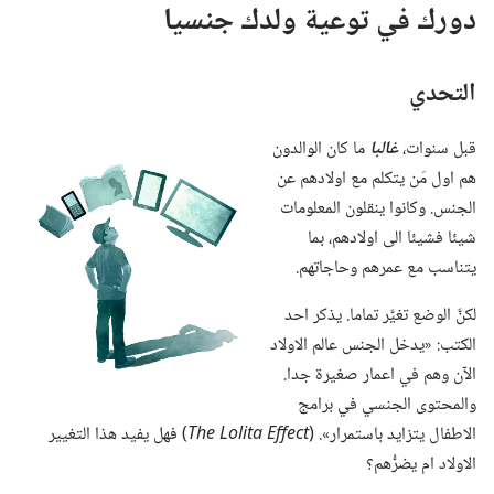
دورك في توعية ولدك جنسيا
التحدي
قبل سنوات،‏
غالبا
ما كان الوالدون
هم اول مَن يتكلم مع اولادهم عن
الجنس.‏ وكانوا ينقلون المعلومات
شيئا فشيئا الى اولادهم،‏ بما
يتناسب مع عمرهم وحاجاتهم.‏
لكنَّ الوضع تغيَّر تماما.‏ يذكر احد
الكتب:‏ «يدخل الجنس عالم الاولاد
الآن وهم في اعمار صغيرة جدا.‏
والمحتوى الجنسي في برامج
الاطفال يتزايد باستمرار».‏ (‏
The Lolita Effect
‏)‏ فهل يفيد هذا التغيير
الاولاد ام يضرُّهم؟‏