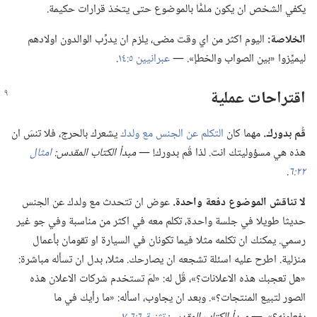
يكفي الشخص ان يكون ملمًّا بالموضوع حتى يتخذ قرارات حكيمة.‏
الخلاصة:‏
اليوم اكثر من اي وقت مضى،‏ يلزم ان يدرِّب الوالدون اولادهم
ليميِّزوا «بين الصواب والخطإ».‏ —‏
عبرانيين ٥:‏١٤
‏.‏
اقتراحات عملية
قُم بدورك.‏
مهما كان
التكلم عن الجنس مع ولدك
يشعرك بالحرج،‏ فلا تنسَ ان
هذه هي مسؤوليتك انت.‏ لذا قُم بدورك!‏ —‏
مبدأ الكتاب المقدس:‏
امثال
٢٢:‏٦
‏.‏
لا تناقش الموضوع دفعة واحدة.‏
عوض ان تتحدث مع ولدك عن الجنس
حديثا طويلا في جلسة واحدة،‏ تكلم معه في اكثر من مناسبة وفي جو غير
رسمي.‏ يمكنك ان تكلمه مثلا فيما تكونان في السيارة او تقومان بأعمال
منزلية.‏ اطرح عليه اسئلة تشجعه ان يصارحك.‏ مثلا،‏ بدل ان تسأله مباشرة:‏
«هل تعجبك هذه الاعلانات؟‏»،‏ قُل له:‏ «لمَ تستخدم شركات الاعلان هذه
الصور لتبيع المنتجات؟‏».‏ وبعد ان يجاوب،‏ اسأله:‏ «ما رأيك في ما