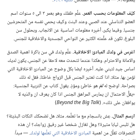
يفعلونه؟‏».‏ —‏
مبدأ الكتاب المقدس:‏
تثنية ٦:‏٦،‏ ٧
‏.‏
كيِّف المعلومات بحسب العمر.‏
علِّم طفلك وهو بعمر ٣ الى ٥ سنوات اسم
العضو التناسلي عند الصبي وعند البنت وكيف يحمي نفسه من المتحرشين
جنسيا.‏ وفيما يكبر،‏ أخبِره معلومات اساسية عن الانجاب.‏ وبحلول سن
البلوغ،‏ تكون قد علَّمته الكثير عن النواحي الجسدية والاخلاقية للجنس.‏
اغرِس في ولدك المبادئ الاخلاقية.‏
علِّم ولدك في سن باكرة اهمية الصدق
والامانة والاحترام.‏ وهكذا عندما تتحدث معه لاحقا عن الجنس،‏ يكون لديك
اساس جيد لتبني عليه.‏ أخبِره ايضا بكل وضوح عن المبادئ الاخلاقية التي
تؤمن بها.‏ مثلا،‏ اذا كنت تعتبر الجنس قبل الزواج خاطئا،‏ فقل له ذلك
بصراحة.‏ اوضح له
لمَ
هو خاطئ ومؤذٍ.‏ يقول كتاب عن التربية الجنسية:‏
«يقلُّ الاحتمال ان يمارس المراهق الجنس اذا كان يعرف ان والدَيه لا
يوافقان على ذلك».‏ (‏
Beyond the Big Talk
‏)‏
ارسم المثال.‏
عِش بانسجام مع ما تعلِّمه.‏ مثلا،‏ هل تضحكك النكات البذيئة؟‏
هل تلبس ثيابا مثيرة؟‏ وهل تغازل شخصا غير رفيق زواجك؟‏ ان هذه
التصرفات تقلِّل من اهمية
المبادئ الاخلاقية التي تعلِّمها لولدك
‏.‏ —‏
مبدأ