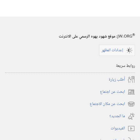
في
سباق
دائم
مع
®
الوقت؟‏
JW.ORG
:‏ موقع شهود يهوه الرسمي على الانترنت
إعدادات المظهر
روابط سريعة
أُطلب زيارة
ابحث عن اجتماع
(يفتح
نافذة
ابحث عن مكان الاجتماع
(يفتح
جديدة)
نافذة
ما الجديد؟‏
جديدة)
الفيديوات