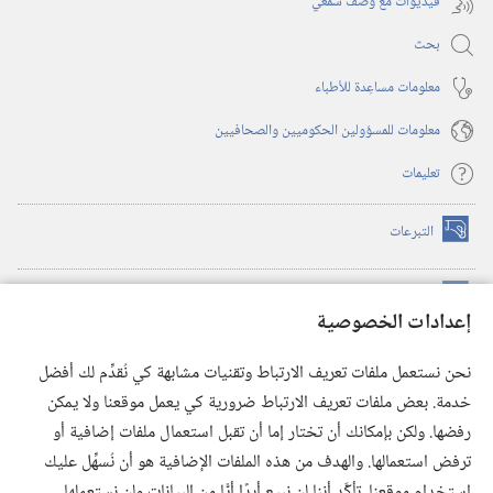
فيديوات مع وصف سمعي
بحث
معلومات مساعِدة للأطباء
معلومات للمسؤولين الحكوميين والصحافيين
تعليمات
التبرعات
(يفتح
نافذة
جديدة)
مكتبة برج المراقبة الالكترونية
™
(يفتح
إعدادات الخصوصية
نافذة
JW Hub
جديدة)
(يفتح
نحن نستعمل ملفات تعريف الارتباط وتقنيات مشابهة كي نُقدِّم لك أفضل
نافذة
®
خدمة. بعض ملفات تعريف الارتباط ضرورية كي يعمل موقعنا ولا يمكن
تطبيق
JW Library
جديدة)
رفضها. ولكن بإمكانك أن تختار إما أن تقبل استعمال ملفات إضافية أو
مكتبة برج المراقبة
ترفض استعمالها. والهدف من هذه الملفات الإضافية هو أن نُسهِّل عليك
استخدام موقعنا. تأكَّد أننا لن نبيع أبدًا أيًّا من البيانات ولن نستعملها