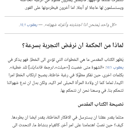
نتصرف عندما نواجهها.‏ فالبعض يفكرون مطوَّلا في الرغبة الخاطئة
ويستسلمون لها عاجلا او آجلا.‏ اما آخرون فيطردونها على الفور.‏
‏«كل واحد يُمتحن اذا اجتذبته وأغرته شهوته».‏ —‏
يعقوب ١:‏١٤
‏.‏
لماذا من الحكمة ان نرفض التجربة بسرعة؟‏
يُظهر الكتاب المقدس ما هي الخطوات التي تؤدي الى الخطإ.‏ فهو يذكر في
يعقوب ١:‏١٥
‏:‏ «الشهوة متى خصبت [«حبلت»،‏
ترجمة فاندايك
‏] تلد خطية».‏
بكلمات اخرى،‏ حين نفكر مطوَّلا في رغبة خاطئة،‏ يصبح ارتكاب الخطإ امرا
اكيدا،‏ تماما كما ان ولادة المرأة الحبلى امر اكيد.‏ ولكن بدل ان ندع شهواتنا
تتحكم بنا،‏ في وسعنا نحن ان نتحكم بها.‏
نصيحة الكتاب المقدس
مثلما يقدر عقلنا ان يسترسل في الافكار الخاطئة،‏ يقدر ايضا ان يطردها.‏
كيف؟‏ حين نصبُّ اهتمامنا على امر آخر،‏ كالقيام بنشاط ما،‏ التحدث الى