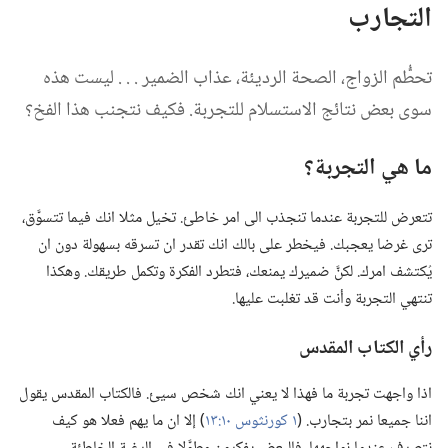
التجارب
تحطُّم الزواج،‏ الصحة الرديئة،‏ عذاب الضمير .‏ .‏ .‏ ليست هذه
سوى بعض نتائج الاستسلام للتجربة.‏ فكيف نتجنب هذا الفخ؟‏
ما هي التجربة؟‏
تتعرض للتجربة عندما تنجذب الى امر خاطئ.‏ تخيل مثلا انك فيما تتسوَّق،‏
ترى غرضا يعجبك.‏ فيخطر على بالك انك تقدر ان تسرقه بسهولة دون ان
يُكتشف امرك.‏ لكنَّ ضميرك يمنعك،‏ فتطرد الفكرة وتكمل طريقك.‏ وهكذا
تنتهي التجربة وأنت قد تغلبت عليها.‏
رأي الكتاب المقدس
اذا واجهت تجربة ما فهذا لا يعني انك شخص سيئ.‏ فالكتاب المقدس يقول
اننا جميعا نمر بتجارب.‏ (‏
١ كورنثوس ١٠:‏١٣
‏)‏ إلا ان ما يهم فعلا هو كيف