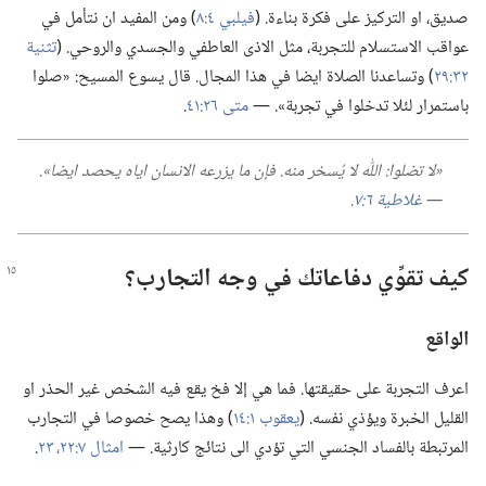
صديق،‏ او التركيز على فكرة بناءة.‏ (‏
فيلبي ٤:‏٨
‏)‏ ومن المفيد ان نتأمل في
عواقب الاستسلام للتجربة،‏ مثل الاذى العاطفي والجسدي والروحي.‏ (‏
تثنية
٣٢:‏٢٩
‏)‏ وتساعدنا الصلاة ايضا في هذا المجال.‏ قال يسوع المسيح:‏ «صلوا
باستمرار لئلا تدخلوا في تجربة».‏ —‏
متى ٢٦:‏٤١
‏.‏
‏«لا تضلوا:‏ اللّٰه لا يُسخر منه.‏ فإن ما يزرعه الانسان اياه يحصد ايضا».‏
—‏
غلاطية ٦:‏٧
‏.‏
كيف تقوِّي دفاعاتك في وجه التجارب؟‏
الواقع
اعرف التجربة على حقيقتها.‏ فما هي إلا فخ يقع فيه الشخص غير الحذر او
القليل الخبرة ويؤذي نفسه.‏ (‏
يعقوب ١:‏١٤
‏)‏ وهذا يصح خصوصا في التجارب
المرتبطة بالفساد الجنسي التي تؤدي الى نتائج كارثية.‏ —‏
امثال ٧:‏٢٢،‏ ٢٣
‏.‏