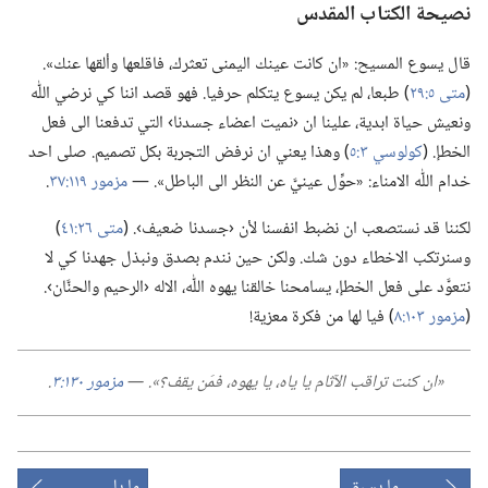
نصيحة الكتاب المقدس
قال يسوع المسيح:‏ «ان كانت عينك اليمنى تعثرك،‏ فاقلعها وألقها عنك».‏
(‏
متى ٥:‏٢٩
‏)‏ طبعا،‏ لم يكن يسوع يتكلم حرفيا.‏ فهو قصد اننا كي نرضي اللّٰه
ونعيش حياة ابدية،‏ علينا ان ‹نميت اعضاء جسدنا› التي تدفعنا الى فعل
الخطإ.‏ (‏
كولوسي ٣:‏٥
‏)‏ وهذا يعني ان نرفض التجربة بكل تصميم.‏ صلى احد
خدام اللّٰه الامناء:‏ «حوِّل عينيَّ عن النظر الى الباطل».‏ —‏
مزمور ١١٩:‏٣٧
‏.‏
لكننا قد نستصعب ان نضبط انفسنا لأن ‹جسدنا ضعيف›.‏ (‏
متى ٢٦:‏٤١
‏)‏
وسنرتكب الاخطاء دون شك.‏ ولكن حين نندم بصدق ونبذل جهدنا كي لا
نتعوَّد على فعل الخطإ،‏ يسامحنا خالقنا يهوه اللّٰه،‏ الاله ‹الرحيم والحنَّان›.‏
(‏
مزمور ١٠٣:‏٨
‏)‏ فيا لها من فكرة معزية!‏
‏«ان كنت تراقب الآثام يا ياه،‏ يا يهوه،‏ فمَن يقف؟‏».‏ —‏
مزمور ١٣٠:‏٣
‏.‏
ما يسبق
ما يلي