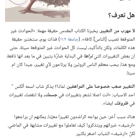
هل تعرف؟‏
لا مهرب من التغيير.‏
يخبرنا الكتاب المقدس حقيقة مهمة:‏ «الحوادث غير
المتوقعة تصيب [الناس] كافة».‏ (‏
جامعة ٩:‏١١
‏)‏ فذات يوم،‏ ستختبر حقيقة
هذه الكلمات.‏ ولكن بالتأكيد،‏ ليست كل الحوادث غير المتوقعة سيئة.‏ حتى
ان بعض التغييرات التي
تراها
في البداية ضارَّة يتبين في ما بعد انها نافعة.‏
ومع هذا،‏ يحب معظم الناس الروتين ولا يرتاحون لأي تغيير،‏ جيدا كان ام
سيئا.‏
التغيير صعب خصوصا على المراهقين
‏.‏ لماذا؟‏ يذكر شاب اسمه ألكس
a
احد الاسباب:‏ «انت اصلا تشعر بتغييرات في
جسمك،‏
ولا تنقصك تغييرات
في
ظروفك
ايضا».‏
هناك سبب آخر:‏ حين يواجه الراشدون تغييرا معيَّنا،‏ يمكنهم ان يراجعوا
«ارشيف» خبراتهم ويتذكروا كيف تعاملوا مع تغييرات مشابهة في الماضي.‏
لكنَّ «ارشيف» الشباب اصغر بكثير.‏