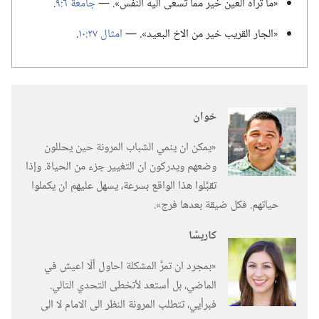
‏«ما تراه العين خير مما تسعى اليه النفس».‏ —‏
جامعة ٦:‏٩
‏.‏
‏«الجار القريب خير من الاخ البعيد».‏ —‏
امثال ٢٧:‏١٠
‏.‏
خوان
‏«يمكن ان ينمي الشباب المرونة حين يحللون
وضعهم ويدركون ان التغيير جزء من الحياة.‏ وإذا
تقبَّلوا هذا الواقع بسرعة،‏ يسهل عليهم ان يكملوا
حياتهم.‏ فكل ضيقة بعدها فرج».‏
كاريسَّا
‏«بمجرد ان تمرَّ المشكلة احاول ألّا اعيش في
الماضي،‏ بل أستعد لأتخطى التحدي التالي.‏
فبرأيي،‏ تتطلب المرونة النظر الى الامام لا الى