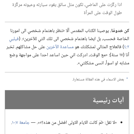
اذا ركَّزت على الماضي،‏ تكون مثل سائق يقود سيارته وعيونه مركَّزة
طول الوقت على المرآة
كن خدومًا.‏
يوصينا الكتاب المقدس ألّا ‹ننظر باهتمام شخصي الى امورنا
الخاصة فحسب،‏ بل ايضا باهتمام شخصي الى تلك التي للآخرين›.‏ (‏
فيلبي
٢:‏٤
‏)‏ فالعلاج المثالي لمشكلتك هو
مساعدة الآخرين
على حل مشاكلهم.‏ تخبر
آنا (‏١٧ سنة)‏:‏ «مع الوقت،‏ ادركت اني حين اساعد احدا على مواجهة وضع
مشابه او اسوأ،‏ انسى مشكلتي».‏
بعض الاسماء في هذه المقالة مستعارة.‏
a
آيات رئيسية
‏«لا تقل:‏ ‹لمَ كانت الايام الاولى افضل من هذه؟‏›».‏ —‏
جامعة ٧:‏١٠
‏.‏