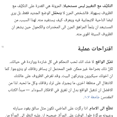
التكيُّف مع التغيير ليس مستحيلا.‏
المرونة هي القدرة على التكيُّف مع
الظروف بسهولة.‏ فالشخص المرن لا
يتحمَّل
الوضع الجديد فقط،‏ بل يرى
ايضا الناحية الايجابية فيه ويعرف كيف يستفيد منه.‏ لهذا السبب،‏ من
المستبعد ان يلجأ المراهق المرن الى المخدرات والكحول حين يشعر ان
الظروف السيئة اقوى منه.‏
اقتراحات عملية
تقبَّل الواقع
‏.‏ لا شك انك تحب التحكم في كل شاردة وواردة في حياتك،‏
لكنَّ ذلك بصراحة غير ممكن.‏ فمن المحتمل ان يسافر رفاقك او يتزوجوا.‏ كما
ان اخوتك سيكبرون ويتركون البيت.‏ وقد تفرض الظروف على عائلتك
الانتقال الى منطقة اخرى،‏ ما يجبرك على ترك رفاقك وكل ما تحبه.‏ لذا من
الافضل ان تتقبل الواقع بدل ان تغرق في الافكار السوداء.‏ —‏
مبدأ الكتاب
المقدس:‏
جامعة ٧:‏١٠
‏.‏
تطلَّع الى الامام
‏.‏ اذا ركَّزت على الماضي،‏ تكون مثل سائق يقود سيارته
وعيونه مركَّزة طول الوقت على المرآة.‏ صحيح ان عليه النظر الى المرآة من