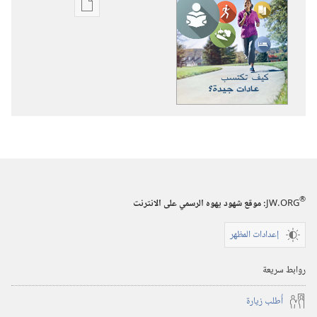
خيارات
تنزيل
الاصدارات
استيقظ‏!‏
كيف
تكتسب
عادات
جيدة؟‏
®
JW.ORG
:‏ موقع شهود يهوه الرسمي على الانترنت
إعدادات المظهر
روابط سريعة
أُطلب زيارة