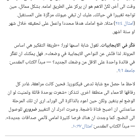
وقت الى آخر،‏ لكنَّ الاهم هو ان يركز على الطريق امامه.‏ بشكل مماثل،‏ حين
تواجه تغييرا في حياتك،‏ عليك ان تبقي عيونك مركَّزة على المستقبل.‏
(‏
امثال ٤:‏٢٥
‏)‏ مثلا،‏ ضع امامك هدفا محددا واعمل على تحقيقه خلال شهر
او ستة اشهر.‏
فكِّر في الايجابيات.‏
تقول شابة اسمها لورا:‏ «طريقة التفكير هي اساس
المرونة.‏ لذا فتِّش عن النواحي الايجابية في وضعك».‏ فهل يمكنك ان تفكِّر
في فائدة واحدة على الاقل من وضعك الجديد؟‏ —‏
مبدأ الكتاب المقدس:‏
جامعة ٦:‏٩
‏.‏
لاحظ ما حصل مع شابة تدعى فيكتوريا.‏ فحين كانت مراهقة،‏ غادر كل
رفاقها الاحماء الى منطقة اخرى.‏ تتذكر:‏ «شعرت بوحدة قاتلة وتمنيت لو ان
الوضع لم يتغير.‏ ولكن حين اعود بالذاكرة الى الوراء،‏ ارى ان تلك المرحلة
ساعدتني ان اصبح فتاة ناضجة.‏ وصرت ادرك ان التغيير
ضروري
للوصول
الى النضج.‏ كما وجدت ان هناك فرصا كثيرة امامي لأنمي صداقات جديدة».‏
‏—‏ مبدأ الكتاب المقدس:‏
امثال ٢٧:‏١٠
‏.‏