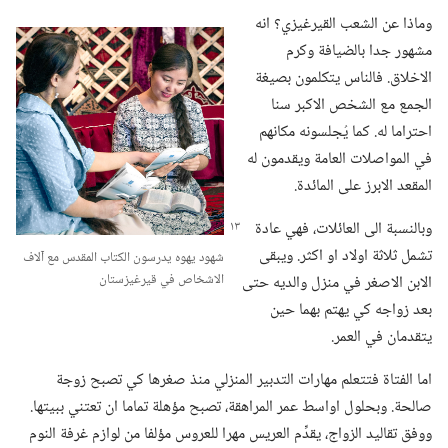
وماذا عن الشعب القيرغيزي؟‏ انه
مشهور جدا بالضيافة وكرم
الاخلاق.‏ فالناس يتكلمون بصيغة
الجمع مع الشخص الاكبر سنا
احتراما له.‏ كما يُجلسونه مكانهم
في المواصلات العامة ويقدمون له
المقعد الابرز على المائدة.‏
وبالنسبة الى العائلات،‏ فهي عادة
تشمل ثلاثة اولاد او اكثر.‏ ويبقى
شهود يهوه يدرسون الكتاب المقدس مع آلاف
الاشخاص في قيرغيزستان
الابن الاصغر في منزل والديه حتى
بعد زواجه كي يهتم بهما حين
يتقدمان في العمر.‏
اما الفتاة فتتعلم مهارات التدبير المنزلي منذ صغرها كي تصبح زوجة
صالحة.‏ وبحلول اواسط عمر المراهقة،‏ تصبح مؤهلة تماما ان تعتني ببيتها.‏
ووفق تقاليد الزواج،‏ يقدِّم العريس مهرا للعروس مؤلفا من لوازم غرفة النوم