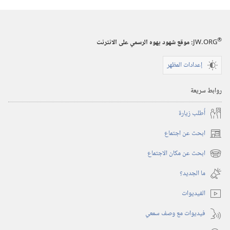
جيدة؟‏
®
JW.ORG
:‏ موقع شهود يهوه الرسمي على الانترنت
إعدادات المظهر
روابط سريعة
أُطلب زيارة
ابحث عن اجتماع
(يفتح
نافذة
ابحث عن مكان الاجتماع
(يفتح
جديدة)
نافذة
ما الجديد؟‏
جديدة)
الفيديوات
فيديوات مع وصف سمعي