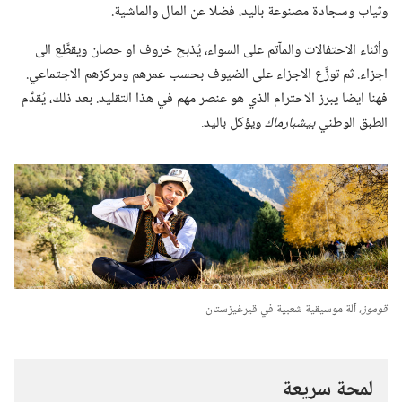
وثياب وسجادة مصنوعة باليد،‏ فضلا عن المال والماشية.‏
وأثناء الاحتفالات والمآ‌تم على السواء،‏ يُذبح خروف او حصان ويقطَّع الى
اجزاء.‏ ثم توزَّع الاجزاء على الضيوف بحسب عمرهم ومركزهم الاجتماعي.‏
فهنا ايضا يبرز الاحترام الذي هو عنصر مهم في هذا التقليد.‏ بعد ذلك،‏ يُقدَّم
الطبق الوطني
بيشبارماك
ويؤكل باليد.‏
قوموز،‏
آلة موسيقية شعبية في قيرغيزستان
لمحة سريعة