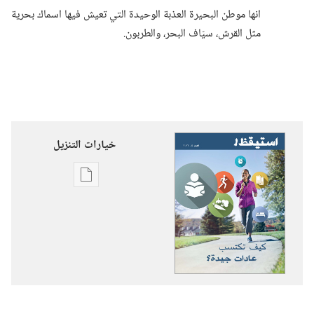
انها موطن البحيرة العذبة الوحيدة التي تعيش فيها اسماك بحرية
مثل القرش،‏ سيّاف البحر،‏ والطربون.‏
خيارات التنزيل
خيارات
تنزيل
الاصدارات
استيقظ‏!‏
كيف
تكتسب
عادات