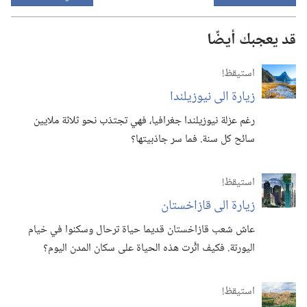
قد يعجبك أيضًا
استيقظ‏!‏
زيارة الى نيوزيلندا
رغم عزلة نيوزيلندا جغرافيا،‏ فهي تجتذب نحو ثلاثة ملايين
سائح كل سنة.‏ فما سر جاذبيتها؟‏
استيقظ‏!‏
زيارة الى قازاخستان
عاش شعب قازاخستان قديما حياة ترحال وسكنوا في خيام
اليورتة.‏ فكيف اثَّرت هذه الحياة على سكان المدن اليوم؟‏
استيقظ‏!‏