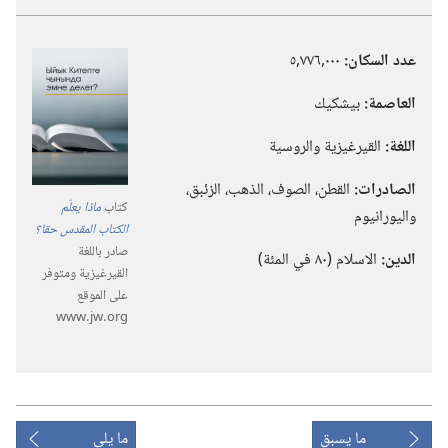
عدد السكان:‏
٠٠٠‏,٧٧٦‏,٥
العاصمة:‏
بيشكيك
اللغة:‏
القيرغيزية والروسية
الصادرات:‏
القطن،‏ الصوف،‏ الذهب،‏ الزئبق،‏
كتاب
ماذا يعلّم
واليورانيوم
الكتاب المقدس حقا؟‏
صادر باللغة
الدين:‏
الاسلام (‏٨٠ في المئة)‏
القيرغيزية ومتوفر
على الموقع
www.‎jw.‎org
ما يسبق
ما يلي