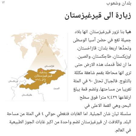
بلدان وشعوب
زيارة الى قيرغيزستان
هيا
بنا نزور قيرغيزستان.‏ انها بلاد
جميلة تقع في حضن آسيا الوسطى
وتحدُّها اربعة بلدان:‏ قازاخستان،‏
اوزبكستان،‏ طاجكستان،‏ والصين.‏
ما ان تطأ قدمك هذه الارض حتى
ترى انها محاطة بقمم شاهقة مكللة
بالثلوج.‏ فالجبال تحتل ٩٠ في المئة
تقريبا من مساحتها،‏ وتضم قمة يبلغ
ارتفاعها ٤٣٩‏,٧ مترا فوق سطح
البحر،‏ وهي القمة الاعلى في
سلسلة تيان شان الجبلية.‏ اما الغابات فتغطي حوالي ٤ في المئة من مساحة
البلد.‏ واللافت ان قيرغيزستان تضم واحدة من اكبر غابات الجوز الطبيعية
في العالم.‏