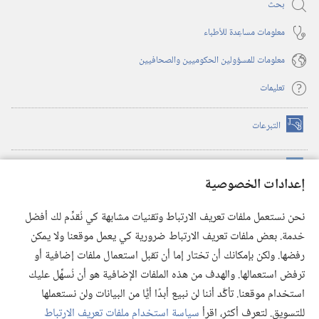
بحث
معلومات مساعِدة للأطباء
معلومات للمسؤولين الحكوميين والصحافيين
تعليمات
التبرعات
(يفتح
نافذة
جديدة)
مكتبة برج المراقبة الالكترونية
™
(يفتح
إعدادات الخصوصية
نافذة
JW Hub
جديدة)
(يفتح
نحن نستعمل ملفات تعريف الارتباط وتقنيات مشابهة كي نُقدِّم لك أفضل
نافذة
®
خدمة. بعض ملفات تعريف الارتباط ضرورية كي يعمل موقعنا ولا يمكن
تطبيق
JW Library
جديدة)
رفضها. ولكن بإمكانك أن تختار إما أن تقبل استعمال ملفات إضافية أو
مكتبة برج المراقبة
ترفض استعمالها. والهدف من هذه الملفات الإضافية هو أن نُسهِّل عليك
استخدام موقعنا. تأكَّد أننا لن نبيع أبدًا أيًّا من البيانات ولن نستعملها
للتسويق. لتعرف أكثر، اقرأ
سياسة استخدام ملفات تعريف الارتباط