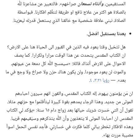
المستقيمين،‏
وأذناه تسمعان
صراخهم».‏ فالتعبير عن مشاعرنا للّٰه
بالصلاة هو اكثر من علاج نافع او طريقة لننظِّم افكارنا.‏ فبواسطة
الصلاة،‏ نبني علاقة شخصية مع خالقنا الذي يستعمل قدرته ليعزينا.‏
يعدنا بمستقبل افضل.‏
هل تتخيل وقتا يعود فيه الذين في القبور الى الحياة هنا على الارض؟‏
ان الكتاب المقدس يتحدث عن هذا الوقت مرارا وتكرارا.‏ كما يصف
الاحوال على الارض آنذاك قائلا:‏ «سيمسح اللّٰه كل دمعة من عيونهم،‏
والموت لن يعود موجودا.‏ ولن يكون هناك حزن ولا صراخ ولا وجع في ما
بعد».‏ —‏
رؤيا ٢١:‏٣،‏ ٤
‏.‏
ان مَن يؤمنون بيهوه،‏ إله الكتاب المقدس،‏ واثقون انهم سيرون احباءهم
الموتى من جديد.‏ وهذا الرجاء يمدهم بقوة كبيرة ليتأقلموا مع حزنهم.‏ مثلا،‏
تقول آن التي خسرت شريك حياتها بعد زواج دام ٦٥ سنة:‏ «يؤكد لي الكتاب
المقدس ان احباءنا الموتى لا يتعذبون وأن اللّٰه يتذكرهم وسيُقيمهم قريبا.‏
وهذه الافكار تخطر ببالي كلما فكرت في خسارتي.‏ فأجد نفسي اتحمل اسوأ
مصيبة مررت بها».‏