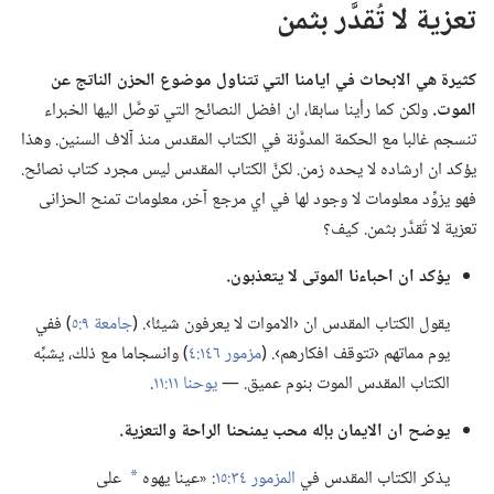
تعزية لا تُقدَّر بثمن
كثيرة هي الابحاث في ايامنا التي تتناول موضوع الحزن الناتج عن
الموت.‏
ولكن كما رأينا سابقا،‏ ان افضل النصائح التي توصَّل اليها الخبراء
تنسجم غالبا مع الحكمة المدوَّنة في الكتاب المقدس منذ آلاف السنين.‏ وهذا
يؤكد ان ارشاده لا يحده زمن.‏ لكنَّ الكتاب المقدس ليس مجرد كتاب نصائح.‏
فهو يزوِّد معلومات لا وجود لها في اي مرجع آخر،‏ معلومات تمنح الحزانى
تعزية لا تُقدَّر بثمن.‏ كيف؟‏
يؤكد ان احباءنا الموتى لا يتعذبون.‏
يقول الكتاب المقدس ان ‹الاموات لا يعرفون شيئا›.‏ (‏
جامعة ٩:‏٥
‏)‏ ففي
يوم مماتهم ‹تتوقف افكارهم›.‏ (‏
مزمور ١٤٦:‏٤
‏)‏ وانسجاما مع ذلك،‏ يشبِّه
الكتاب المقدس الموت بنوم عميق.‏ —‏
يوحنا ١١:‏١١
‏.‏
يوضح ان الايمان بإله محب يمنحنا الراحة والتعزية.‏
يذكر الكتاب المقدس في
المزمور ٣٤:‏١٥
‏:‏ «عينا يهوه
على
a