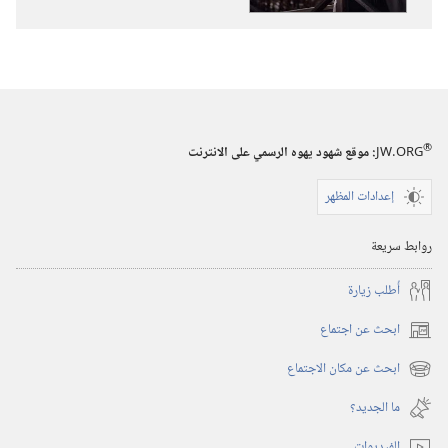
تصبر
على
موت
مَن
تحب؟‏
®
JW.ORG
:‏ موقع شهود يهوه الرسمي على الانترنت
إعدادات المظهر
روابط سريعة
أُطلب زيارة
ابحث عن اجتماع
(يفتح
نافذة
ابحث عن مكان الاجتماع
(يفتح
جديدة)
نافذة
ما الجديد؟‏
جديدة)
الفيديوات