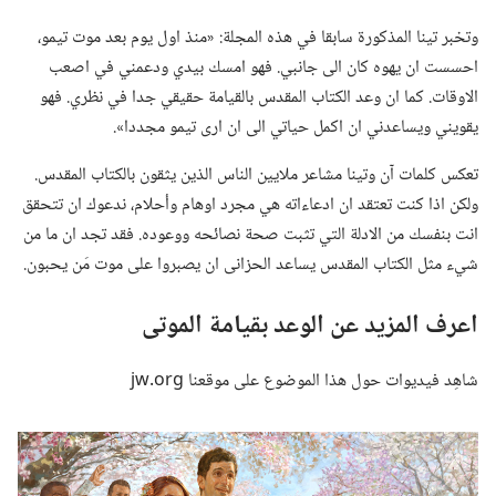
وتخبر تينا المذكورة سابقا في هذه المجلة:‏ «منذ اول يوم بعد موت تيمو،‏
احسست ان يهوه كان الى جانبي.‏ فهو امسك بيدي ودعمني في اصعب
الاوقات.‏ كما ان وعد الكتاب المقدس بالقيامة حقيقي جدا في نظري.‏ فهو
يقويني ويساعدني ان اكمل حياتي الى ان ارى تيمو مجددا».‏
تعكس كلمات آن وتينا مشاعر ملايين الناس الذين يثقون بالكتاب المقدس.‏
ولكن اذا كنت تعتقد ان ادعاءاته هي مجرد اوهام وأحلام،‏ ندعوك ان تتحقق
انت بنفسك من الادلة التي تثبت صحة نصائحه ووعوده.‏ فقد تجد ان ما من
شيء مثل الكتاب المقدس يساعد الحزانى ان يصبروا على موت مَن يحبون.‏
اعرف المزيد عن الوعد بقيامة الموتى
شاهِد فيديوات حول هذا الموضوع على موقعنا jw.‎org