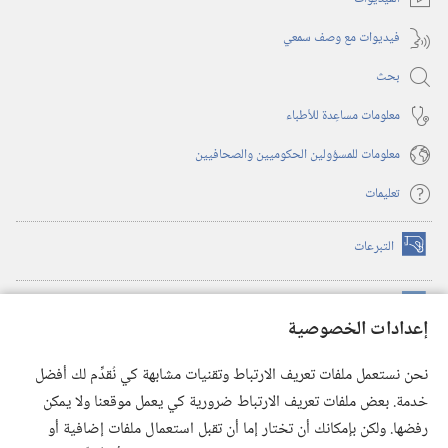
فيديوات مع وصف سمعي
بحث
معلومات مساعِدة للأطباء
معلومات للمسؤولين الحكوميين والصحافيين
تعليمات
التبرعات
(يفتح
نافذة
جديدة)
مكتبة برج المراقبة الالكترونية
™
(يفتح
إعدادات الخصوصية
نافذة
JW Hub
جديدة)
(يفتح
نحن نستعمل ملفات تعريف الارتباط وتقنيات مشابهة كي نُقدِّم لك أفضل
نافذة
®
خدمة. بعض ملفات تعريف الارتباط ضرورية كي يعمل موقعنا ولا يمكن
تطبيق
JW Library
جديدة)
رفضها. ولكن بإمكانك أن تختار إما أن تقبل استعمال ملفات إضافية أو