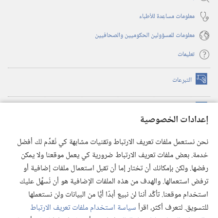
معلومات مساعِدة للأطباء
معلومات للمسؤولين الحكوميين والصحافيين
تعليمات
التبرعات
(يفتح
نافذة
جديدة)
مكتبة برج المراقبة الالكترونية
™
(يفتح
إعدادات الخصوصية
نافذة
JW Hub
جديدة)
(يفتح
نحن نستعمل ملفات تعريف الارتباط وتقنيات مشابهة كي نُقدِّم لك أفضل
نافذة
®
خدمة. بعض ملفات تعريف الارتباط ضرورية كي يعمل موقعنا ولا يمكن
تطبيق
JW Library
جديدة)
رفضها. ولكن بإمكانك أن تختار إما أن تقبل استعمال ملفات إضافية أو
مكتبة برج المراقبة
ترفض استعمالها. والهدف من هذه الملفات الإضافية هو أن نُسهِّل عليك
استخدام موقعنا. تأكَّد أننا لن نبيع أبدًا أيًّا من البيانات ولن نستعملها
للتسويق. لتعرف أكثر، اقرأ
سياسة استخدام ملفات تعريف الارتباط