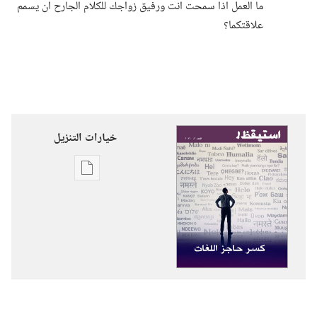
ما العمل اذا سمحت انت ورفيق زواجك للكلام الجارح ان يسمم
علاقتكما؟‏
خيارات التنزيل
خيارات
تنزيل
الاصدارات
استيقظ‏!‏
كسر
حاجز
اللغات