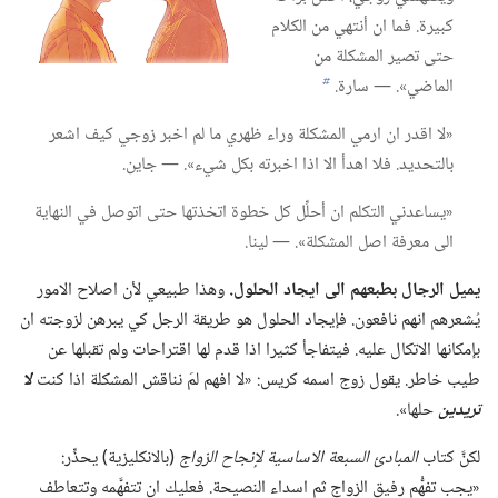
كبيرة.‏ فما ان أنتهي من الكلام
حتى تصير المشكلة من
الماضي».‏ —‏ سارة.‏
b
‏«لا اقدر ان ارمي المشكلة وراء ظهري ما لم اخبر زوجي كيف اشعر
بالتحديد.‏ فلا اهدأ الا اذا اخبرته بكل شيء».‏ —‏ جاين.‏
‏«يساعدني التكلم ان أحلِّل كل خطوة اتخذتها حتى اتوصل في النهاية
الى معرفة اصل المشكلة».‏ —‏ لينا.‏
يميل الرجال بطبعهم الى ايجاد الحلول.‏
وهذا طبيعي لأن اصلاح الامور
يُشعرهم انهم نافعون.‏ فإيجاد الحلول هو طريقة الرجل كي يبرهن لزوجته ان
بإمكانها الاتكال عليه.‏ فيتفاجأ كثيرا اذا قدم لها اقتراحات ولم تقبلها عن
طيب خاطر.‏ يقول زوج اسمه كريس:‏ «لا افهم لمَ نناقش المشكلة اذا كنت
لا
تريدين
حلها».‏
لكنَّ كتاب
المبادئ السبعة الاساسية لإنجاح الزواج
(‏بالانكليزية)‏ يحذِّر:‏
«يجب تفهُّم رفيق الزواج ثم اسداء النصيحة.‏ فعليك ان تتفهَّمه وتتعاطف