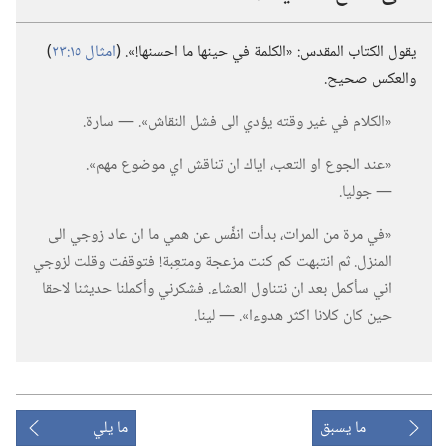
يقول الكتاب المقدس:‏ «الكلمة في حينها ما احسنها!‏».‏ (‏
امثال ١٥:‏٢٣
‏)‏
والعكس صحيح.‏
‏«الكلام في غير وقته يؤدي الى فشل النقاش».‏ —‏ سارة.‏
‏«عند الجوع او التعب،‏ اياك ان تناقش اي موضوع مهم».‏
—‏ جوليا.‏
‏«في مرة من المرات،‏ بدأت انفِّس عن همي ما ان عاد زوجي الى
المنزل.‏ ثم انتبهت كم كنت مزعجة ومتعِبة!‏ فتوقفت وقلت لزوجي
اني سأكمل بعد ان نتناول العشاء.‏ فشكرني وأكملنا حديثنا لاحقا
حين كان كلانا اكثر هدوءا».‏ —‏ لينا.‏
ما يسبق
ما يلي