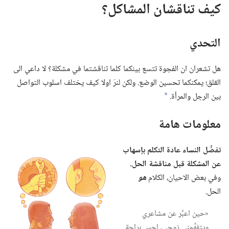
كيف تناقشان المشاكل؟‏
التحدي
هل تشعران ان الفجوة تتسع بينكما كلما تناقشتما في مشكلة؟‏ لا داعي الى
القلق؛‏ يمكنكما تحسين الوضع.‏ ولكن لنرَ اولا كيف يختلف اسلوب التواصل
بين الرجل والمرأة.‏
a
معلومات هامة
تفضِّل النساء عادة التكلم بإسهاب
عن المشكلة قبل مناقشة الحل.‏
وفي بعض الاحيان،‏ الكلام
هو
الحل.‏
‏«حين اعبِّر عن مشاعري
ويتفهَّمني زوجي،‏ احس براحة