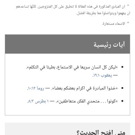
ان المبادئ المذكورة في هذه المقالة لا تنطبق على كل المتزوجين.‏ لكنَّها تساعدهم
a
ان يفهموا ويتواصلوا معا بطريقة افضل.‏
الاسماء مستعارة.‏
b
آيات رئيسية
‏«ليكن كل انسان سريعا في الاستماع،‏ بطيئا في التكلم».‏
—‏
يعقوب ١:‏١٩
‏.‏
‏«خذوا المبادرة في اكرام بعضكم بعضا».‏ —‏
روما ١٢:‏١٠
‏.‏
‏«كونوا .‏ .‏ .‏ متحدي الفكر،‏ متعاطفين».‏ —‏
١ بطرس ٣:‏٨
‏.‏
متى افتح الحديث؟‏