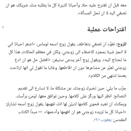
معه قبل ان تقترح عليه حلا.‏ وأحيانا كثيرة كل ما يطلبه منك شريكك هو ان
تصغي اليه لا ان تحل المسألة».‏
اقتراحات عملية
للزوج:‏
تعوَّد ان تصغي بتعاطف.‏ يقول زوج اسمه توماس:‏ «اشعر احيانا اني
لا انجز شيئا بمجرد الاصغاء الى زوجتي.‏ ولكن في معظم الحالات،‏ هذا كل
ما تحتاج اليه».‏ ويقول زوج آخر يدعى ستيفن:‏ «افضل حل هو ان ادع
زوجتي تعبِّر عن مشاعرها دون ان اقاطعها.‏ وغالبا ما تقول لي انها ارتاحت
بعدما تنتهي من الكلام».‏
جرِّب ما يلي:‏ حين تخبرك زوجتك عن مشكلة ما،‏ لا تسارع الى تقديم
النصائح.‏ انظر اليها وركِّز على كلامها.‏ وحين توافق معها،‏ اومئ برأسك.‏
ويمكنك ان تعيد فحوى كلامها لتبيِّن لها انك تفهمها.‏ يقول زوج اسمه تشارلز:‏
«احيانا كل ما تريده زوجتي هو ان افهمها وأدعمها».‏
‏—‏ مبدأ الكتاب
المقدس:‏
يعقوب ١:‏١٩
‏.‏