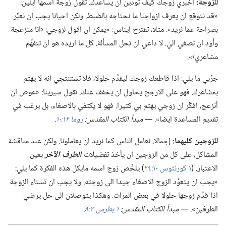
للزوجة:‏
اخبري زوجك كيف تودين ان يساعدك.‏ تقول زوجة اسمها ايلين:‏
«قد نتوقع ان يعرف ازواجنا ما نحتاجه بالضبط.‏ ولكن احيانا يجب ان نعبِّر
بصراحة عما نريد».‏ مثلا،‏ تقترح ايناس:‏ «يمكن ان اقول لزوجي:‏ ‹انا منزعجة
وأود ان تصغي اليّ.‏ لا داعي ان تحل المسألة.‏ كل ما اريده هو ان تتفهَّم
مشاعري›».‏
جرِّبي ما يلي:‏ اذا قاطعك زوجك ليقدِّم حلولا،‏ فلا تستنتجي انه لا يهتم
بمشاعرك.‏ فهو على الارجح يحاول ان يخفف عنك.‏ تقول سيرينا:‏ «عوض ان
أنزعج،‏ افكِّر ان زوجي يهتم بي كثيرا.‏ فهو لا يكتفي بالاصغاء،‏ بل يرغب في
تقديم المساعدة ايضا».‏
‏—‏ مبدأ الكتاب المقدس:‏
روما ١٢:‏١٠
‏.‏
للزوجين كليهما:‏
إجمالا،‏ نعامل الناس كما نريد ان يعاملونا.‏ ولكن عند مناقشة
المشاكل،‏ على كل من الزوجين ان يأخذ تفضيلات
الطرف الآخر
بعين
الاعتبار.‏ (‏
١ كورنثوس ١٠:‏٢٤
‏)‏ يلخِّص زوج اسمه مايكل هذه الفكرة كما يلي:‏
«يجب ان يتعوَّد الزوج الاصغاء جيدا الى زوجته.‏ ولا يجب ان تستاء الزوجة
اذا قدَّم زوجها حلولا في بعض المرات.‏ وهكذا يتوصلان الى حل يرضي
الطرفين».‏
‏—‏ مبدأ الكتاب المقدس:‏
١ بطرس ٣:‏٨
‏.‏