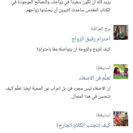
يريد اللّٰه أن تكون سعيدًا في زواجك.‏ والنصائح الموجودة في
الكتاب المقدس ساعدت كثيرين أن يُحسِّنوا زواجهم.‏
برج المراقبة
احترام رفيق الزواج
كيف للزوج والزوجة ان يتواصلا معا باحترام؟‏
استيقظ‏!‏
تعلَّم فن الاصغاء
ان الاصغاء ليس مجرد فن،‏ بل اعراب عن المحبة ايضا.‏ تعلَّم كيف
تتحسن في هذا المجال.‏
استيقظ‏!‏
كيف تتجنب الكلام الجارح؟‏