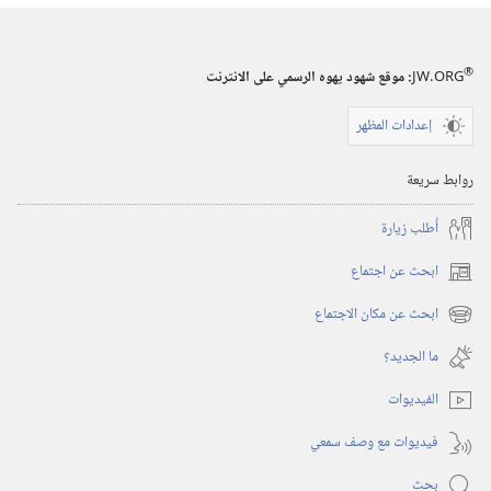
®
JW.ORG
:‏ موقع شهود يهوه الرسمي على الانترنت
إعدادات المظهر
روابط سريعة
أُطلب زيارة
ابحث عن اجتماع
(يفتح
نافذة
ابحث عن مكان الاجتماع
(يفتح
جديدة)
نافذة
ما الجديد؟‏
جديدة)
الفيديوات
فيديوات مع وصف سمعي
بحث