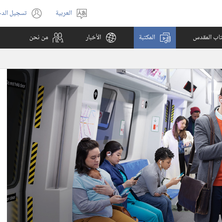
العربية
تسجيل الد
اختر
(يفتح
اللغة
نافذة
كتاب المقدس
المكتبة
الأخبار
من نحن
جديدة)