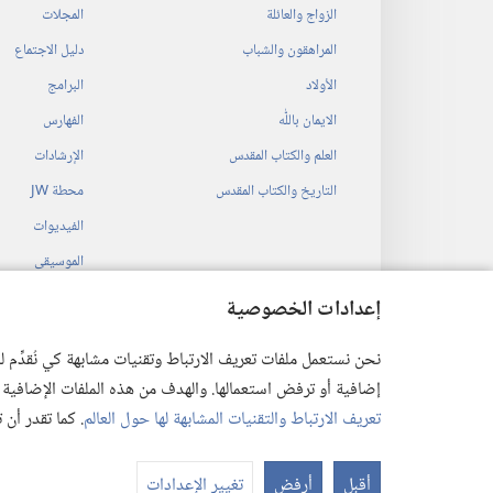
الزواج والعائلة
المجلات
المراهقون والشباب
دليل الاجتماع
الأولاد
البرامج
الايمان باللّٰه
الفهارس
العلم والكتاب المقدس
الإرشادات
التاريخ والكتاب المقدس
محطة‏ ‏JW
الفيديوات
الموسيقى
المسرحيات السمع
إعدادات الخصوصية
قراءات مسرحية م
نحن نستعمل ملفات تعريف الارتباط وتقنيات مشابهة كي نُقدِّم
إضافية أو ترفض استعمالها. والهدف من هذه الملفات الإضافية هو أن
تعريف الارتباط والتقنيات المشابهة لها حول العالم
. كما تقدر أن
 Society of Pennsylvania
أقبل
أرفض
تغيير الإعدادات