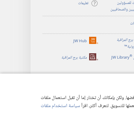
 للمسؤولين
تعليمات
يين والصحافيين
ات
برج المراقبة
JW Hub
(يفتح
رونية
™
نافذة
®
جديدة)
JW Library
مكتبة برج المراقبة
ها. ولكن بإمكانك أن تختار إما أن تقبل استعمال ملفات
تعملها للتسويق. لتعرف أكثر، اقرأ
سياسة استخدام ملفات
وصية
|
إعدادات الخصوصية