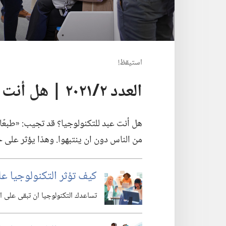
استيقظ‏!‏
العدد ‏‎٢‎/‏‎٢٠٢١‎ | هل أنت عبد للتكنولوجيا؟‏
هل أنت عبد للتكنولوجيا؟‏ قد تجيب:‏ «طبعًا 
من الناس دون ان ينتبهوا.‏ وهذا يؤثر على ح
كيف تؤثر التكنولوجيا ع
تساعدك التكنولوجيا ان تبقى على ا