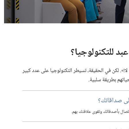
لا!‏».‏ لكن في الحقيقة،‏ تسيطر التكنولوجيا على عدد كبير
ياتهم بطريقة سلبية.‏
لى صداقاتك؟‏
تصال بأصدقائك وتقوى علاقتك بهم.‏