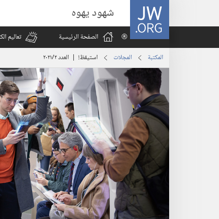
JW.ORG
شهود يهوه
الصفحة الرئيسية
تعاليم ال
المكتبة
المجلات
استيقظ‏!‏ | العدد ‏‎٢‎/‏‎٢٠٢١‎