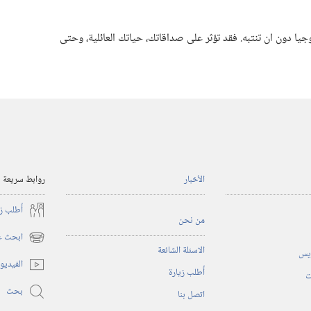
ا دون ان تنتبه.‏ فقد تؤثر على صداقاتك،‏ حياتك العائلية،‏ وحتى
الأخبار
روابط سريعة
أُطلب ز
من نحن
ابحث عن
(يفتح
الاسئلة الشائعة
ريس
نافذة
الفيديو
أُطلب زيارة
جديدة)
ت
بحث
اتصل بنا