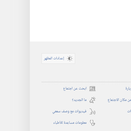
إعدادات المظهر
يارة
ابحث عن اجتماع
(يفتح
نافذة
 مكان الاجتماع
ما الجديد؟‏
جديدة)
ات
فيديوات مع وصف سمعي
معلومات مساعِدة للأطباء