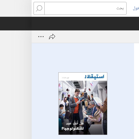
خول
بحث