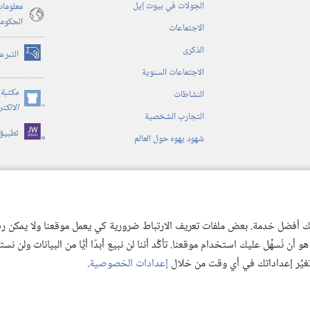
الجولات في بيوت إيل
معلومات
الحكوم
الاجتماعات
الذكرى
التبرع
(يفتح
الاجتماعات السنوية
نافذة
جديدة)
مكتبة 
النشاطات
(يفتح
الالكت
التجارب الشخصية
نافذة
تطبيق
جديدة)
شهود يهوه حول العالم
ية
ن الكتاب المقدس
 لك أفضل خدمة. بعض ملفات تعريف الارتباط ضرورية كي يعمل موقعنا ولا يمكن رفض
 نُسهِّل عليك استخدام موقعنا. تأكَّد أننا لن نبيع أبدًا أيًّا من البيانات ولن نس
 تغيِّر إعداداتك في أي وقت من خلال
إعدادات الخصوصية
.
© 2026 .Watch Tower Bible and Tract
Copyright
شروط الاستخدام
|
سياسة الخص