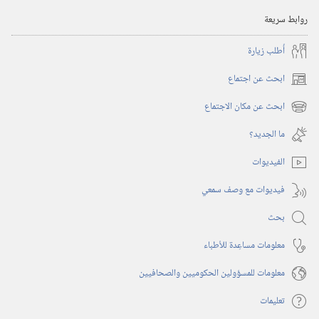
روابط سريعة
أُطلب زيارة
ابحث عن اجتماع
(يفتح
نافذة
ابحث عن مكان الاجتماع
(يفتح
جديدة)
نافذة
ما الجديد؟‏
جديدة)
الفيديوات
فيديوات مع وصف سمعي
بحث
معلومات مساعِدة للأطباء
معلومات للمسؤولين الحكوميين والصحافيين
تعليمات