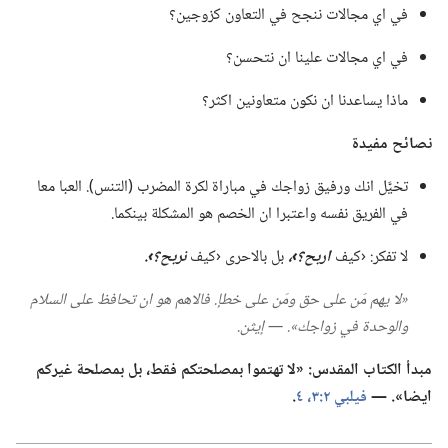
في اي مجالات ننجح في التعاون كزوجين؟‏
في اي مجالات علينا ان نتحسن؟‏
ماذا يساعدنا ان نكون متعاونين اكثر؟‏
نصائح مفيدة
تخيَّل انك ورفيق زواجك في مباراة لكرة المضرب (‏التنس)‏.‏ العبا معا
في الفريق نفسه واعتبرا ان الخصم هو المشكلة بينكما.‏
لا تفكر:‏ ‹كيف
اربح؟‏›،‏
بل بالاحرى ‹كيف
نربح؟‏›.‏
‏«لا يهم مَن على حق ومَن على خطإ.‏ فالاهم هو ان تحافظ على السلام
والوحدة في زواجك».‏ —‏ إيثن.‏
مبدأ الكتاب المقدس:‏ «لا تهتموا بمصلحتكم فقط،‏ بل بمصلحة غيركم
ايضا».‏ —‏
فيلبي ٢:‏٣،‏ ٤
‏.‏