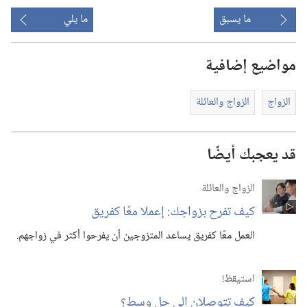
ما يسبق
ما يلي
مواضيع إضافية
الزواج
الزواج والعائلة
قد يعجبك أيضًا
الزواج والعائلة
كيف تفرح بزواجك:‏ إعملا معًا كفريق
العمل معًا كفريق يساعد المتزوجين أن يفرحوا أكثر في زواجهم.‏
استيقظ‏!‏
كيف تتوصلان الى حل وسط؟‏