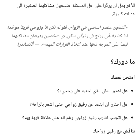
الآخر بدل ان يركِّزا على حل المشكلة.‏ فتتحول مشاكلهما الصغيرة الى
عقبات كبيرة.‏
‏«التعاون عنصر اساسي في الزواج.‏ فلو لم نكن انا وزوجي فريقا موحَّدا،‏
لما كنا رفيقَي زواج بل رفيقَي سكن،‏ اي شخصين يعيشان معا لكنهما
ليسا على الموجة ذاتها عند اتخاذ القرارات المهمة».‏ —‏ ألكساندرا.‏
ما دورك؟‏
امتحن نفسك
هل اعتبر المال الذي اجنيه «لي وحدي»؟‏
هل احتاج ان ابتعد عن رفيق زواجي حتى اشعر بالراحة؟‏
هل اتجنب اقارب رفيق زواجي رغم انه على علاقة قوية بهم؟‏
تناقَش مع رفيق زواجك