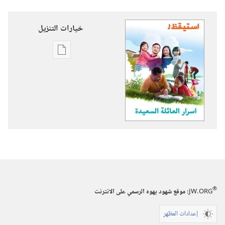
خيارات التنزيل
خيارات
تنزيل
الاصدارات
استيقظ‏!‏
اسرار
العائلة
السعيدة
®
JW.ORG
:‏ موقع شهود يهوه الرسمي على الانترنت
إعدادات المظهر