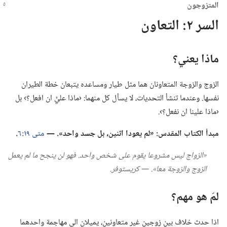
المتزوجون
السر ٢:‏ التعاون
ماذا يعني؟‏
الزوج والزوجة المتعاونان هما مثل طيار ومساعده يتبعان خطة الطيران
نفسها.‏ وعندما تنشأ التحديات،‏ لا يسأل كل منهما:‏ ‹ماذا عليَّ ان افعل؟‏› بل
‹ماذا علينا ان نفعل؟‏›.‏
مبدأ الكتاب المقدس:‏ «لم يعودا اثنين،‏ بل جسد واحد».‏ —‏
متى ١٩:‏٦
‏.‏
‏«الزواج ليس مشروعا يقوم على شخص واحد.‏ فهو لن ينجح ما لم يعمل
الزوج والزوجة معا».‏ —‏ كريستوفر.‏
لمَ هو مهم؟‏
اذا حدث خلاف بين زوجين غير متعاونين،‏ يميلان الى مهاجمة واحدهما