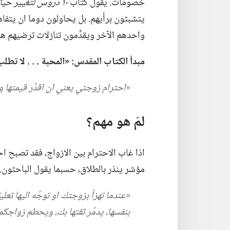
خصومات.‏ يقول كتاب
١٠ دروس لتغيير حياتك الزوجية
يتشبثون برأيهم.‏ بل يحاولون دوما ان يتفا
واحدهم الآخر ويقدِّمون تنازلات ترضيهم هم
مبدأ الكتاب المقدس:‏ «المحبة .‏ .‏ .‏ لا ت
‏«احترام زوجتي يعني ان اقدِّر قيمتها و
لمَ هو مهم؟‏
اذا غاب الاحترام بين الازواج،‏ فقد تصبح احاد
مؤشر ينذر بالطلاق،‏ حسبما يقول الباحثون.‏
‏«عندما تهزأ بزوجتك او توجِّه اليها تعل
بنفسها،‏ يدمِّر ثقتها بك،‏ ويحطم زواجكما»