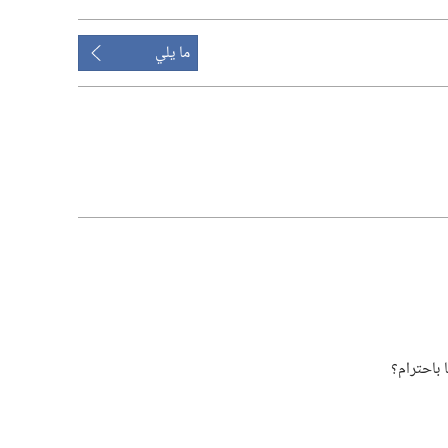
ما يلي
باحترام؟‏