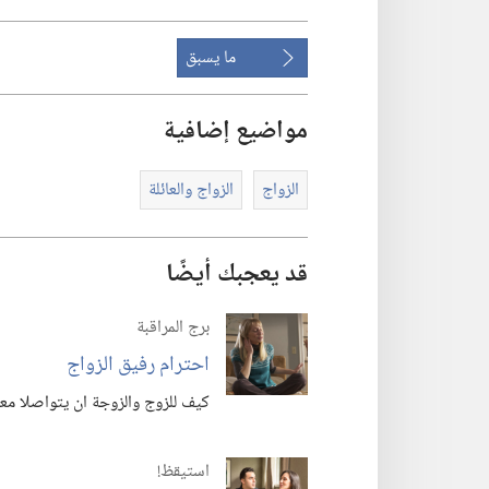
ما يسبق
مواضيع إضافية
الزواج
الزواج والعائلة
قد يعجبك أيضًا
برج المراقبة
احترام رفيق الزواج
كيف للزوج والزوجة ان يتواصلا معا 
استيقظ‏!‏