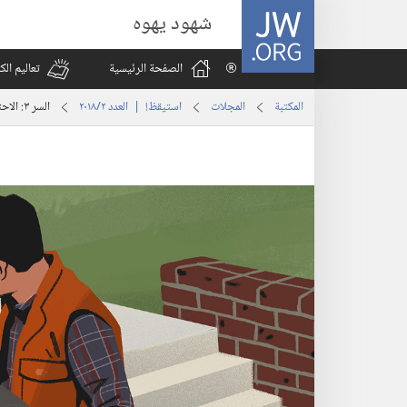
JW.ORG
شهود يهوه
الصفحة الرئيسية
تعاليم ال
المكتبة
المجلات
استيقظ‏!‏ | العدد ‏‎٢‎/‏‎٢٠١٨‎
السر ٣:‏ الاحترام