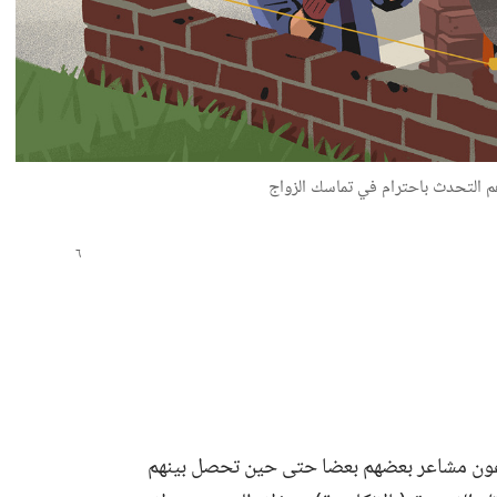
م التحدث باحترام في تماسك الزواج
راعون مشاعر بعضهم بعضا حتى حين تحصل بينهم