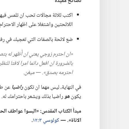
نصائح مفيدة
اكتب ثلاثة مجالات تحب ان تلمس فيها ا
اللائحتين واشتغلا على اظهار الاحترام 
ضع لائحة بالصفات التي تعجبك في رفيق ز
‏«ان احترم زوجي يعني ان أُظهر له بتص
بالضرورة ان افعل دائما امرا لافتا للنظر
احترمه بصدق».‏ —‏ ميغن.‏
في النهاية،‏ ليس مهما ان تكون
راضيا
عن طري
يكون
هو
راضيا بذلك ويشعر باحترامك له.‏
مبدأ الكتاب المقدس:‏ «البسوا عواطف الحنا
الاناة».‏ —‏
كولوسي ٣:‏١٢
‏.‏