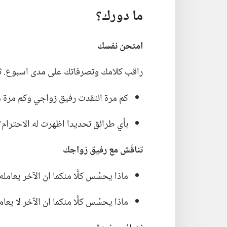
ما دورك؟‏
امتحن نفسك
راقب كلامك وتصرفاتك على مدى اسبوع.‏ ثم
كم مرة انتقدت رفيق زواجي وكم مرة م
بأي طرائق تحديدا اظهرت له الاحترام؟‏
تناقَش مع رفيق زواجك
ماذا يحسِّس كلًّا منكما ان الآخر يعامله
ماذا يحسِّس كلًّا منكما ان الآخر لا يعام