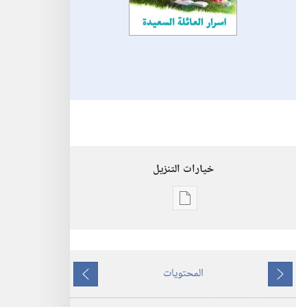
خيارات التنزيل
خيارات
تنزيل
الاصدارات
استيقظ‏!‏
المحتويات
اسرار
ما
ما
العائلة
يسبق
يلي