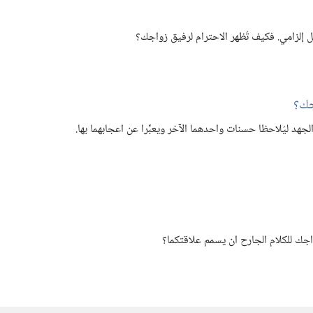
 إلزامي.‏ فكيف تُظهر الاحترام لرفيق زواجك؟‏
ك؟‏
جهد ليُلاحظا حسنات واحدهما الآخر ويعبِّرا عن اعجابهما بها.‏
ك للكلام الجارح ان يسمم علاقتكما؟‏