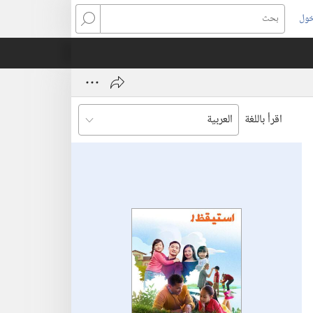
خول
بحث
اقرأ باللغة