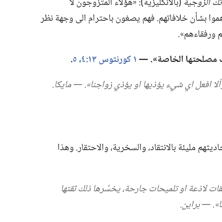
(‏بالانكليزية)‏:‏ «هؤلاء المتزوجون لا
هموا بشأن خلافاتهم.‏ فهم يصغون باحترام الى وجهة نظر
 ورفقاءهم».‏
طلب مصلحتها الخاصة».‏ —‏
١ كورنثوس ١٣:‏٤،‏ ٥
‏.‏
ألا افعل اي شيء يؤذيها او يؤذي زواجنا».‏ —‏ مايكا.‏
يثهم مليئة بالانتقاد،‏ والسخرية،‏ والاحتقار.‏ وهذا
يقات لاذعة او تلميحات جارحة،‏ يخسِّرها ذلك ثقتها
.‏ —‏ براين.‏