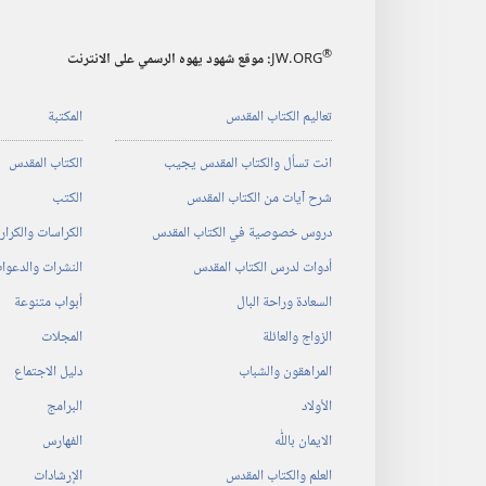
®
JW.ORG
:‏ موقع شهود يهوه الرسمي على الانترنت
تعاليم الكتاب المقدس
المكتبة
انت تسأل والكتاب المقدس يجيب
الكتاب المقدس
شرح آيات من الكتاب المقدس
الكتب
دروس خصوصية في الكتاب المقدس
الكراسات والكرا
أدوات لدرس الكتاب المقدس
النشرات والدعوا
السعادة وراحة البال
أبواب متنوعة
الزواج والعائلة
المجلات
المراهقون والشباب
دليل الاجتماع
الأولاد
البرامج
الايمان باللّٰه
الفهارس
العلم والكتاب المقدس
الإرشادات