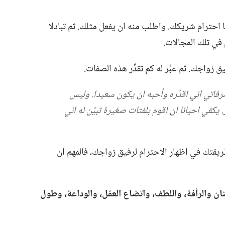
حترام شريكك.‏ واطلب منه ان يفعل مثلك.‏ ثم تبادلا
في تلك المجالات.‏
واجك.‏ ثم عبِّر له كم تقدِّر هذه الصفات.‏
رفاتي اني اقدِّره وأحبه ان يكون سعيدا.‏ وليس
.‏ يكفي احيانا ان اقوم بلفتات صغيرة تبيِّن له اني
قتك في اظهار الاحترام لرفيق زواجك،‏ فالمهم ان
ن والرأفة،‏ واللطف،‏ واتضاع العقل،‏ والوداعة،‏ وطول