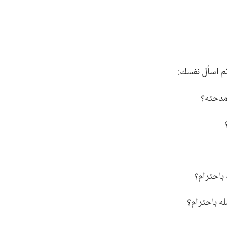
 اسأل نفسك:‏
دحته؟‏
 باحترام؟‏
له باحترام؟‏