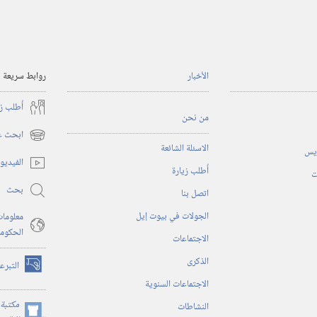
الأخبار
روابط سريعة
أُطلب ز
من نحن
ابحث عن
(يفتح
الاسئلة الشائعة
ريس
نافذة
الفيديو
أُطلب زيارة
جديدة)
ت
بحث
اتصل بنا
الجولات في بيوت إيل
معلومات
الحكوم
الاجتماعات
الذكرى
التبرع
(يفتح
الاجتماعات السنوية
نافذة
جديدة)
مكتبة 
النشاطات