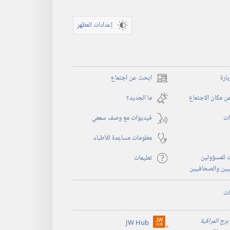
إعدادات المظهر
يارة
ابحث عن اجتماع
(يفتح
نافذة
 مكان الاجتماع
ما الجديد؟‏
جديدة)
ات
فيديوات مع وصف سمعي
معلومات مساعِدة للأطباء
 للمسؤولين
تعليمات
يين والصحافيين
ات
برج المراقبة
JW Hub
(يفتح