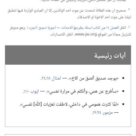
صحيح ان هذه المقالة تتحدث عن موت احد الوالدَين،‏ إلا ان المبادئ الواردة فيها تنطبق
b
ايضا على موت احد الاخوة او الاصدقاء.‏
انظر
الفصل ١٦ من كتاب
اسئلة يطرحها الاحداث —‏ اجوبة تنجح،‏ الجزء ١
‏.‏
وهو متوفر
c
للتنزيل مجانا من الموقع www.‎jw.‎org.‏ انظر:‏ الاصدارات.‏
آيات رئيسية
‏«يوجد صديق ألصق من الاخ».‏ —‏
امثال ١٨:‏٢٤
‏.‏
‏«سأفرج عن همي،‏ وأتكلم في مرارة نفسي».‏ —‏
ايوب ١٠:‏١
‏.‏
‏«لمَّا كثرت همومي في داخلي،‏ لاطفَت تعزيات [اللّٰه] نفسي».‏
—‏
مزمور ٩٤:‏١٩
‏.‏