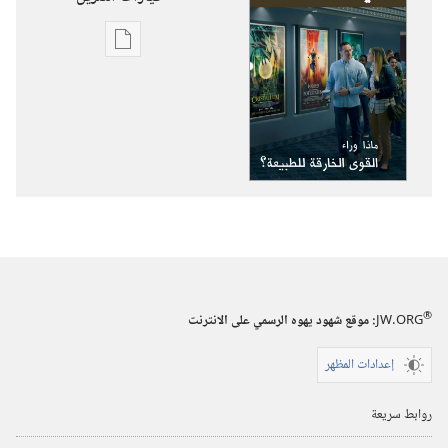
خيارات
تنزيل
الاصدارات
استيقظ‏!‏
ماذا
وراء
القوى
الخارقة
للطبيعة؟‏
®
JW.ORG
:‏ موقع شهود يهوه الرسمي على الانترنت
إعدادات المظهر
روابط سريعة