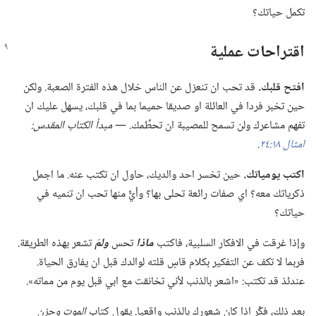
تكمل حياتك؟‏
اقتراحات عملية
افتح قلبك.‏
قد تحب ان تنعزل عن الناس خلال هذه الفترة الصعبة.‏ ولكن
حين تخبر فردا في العائلة او صديقا حميما بما في قلبك،‏ يسهل عليك ان
تفهم مشاعرك ولن تسمح للمصيبة ان تحطِّمك.‏ —‏
مبدأ الكتاب المقدس:‏
امثال ١٨:‏٢٤
‏.‏
اكتب يومياتك.‏
حين تخسر احد والديك،‏ حاول ان تكتب عنه.‏ ما اجمل
ذكرياتك معه؟‏ اي صفات رائعة تحلى بها؟‏ وأيٌّ منها تحب ان تنميه في
حياتك؟‏
وإذا غرقت في الافكار السلبية،‏ فاكتب
ماذا
تحس
ولمَ
تشعر بهذه الطريقة.‏
فربما لا تكف عن التفكير بكلام قاسٍ قلته لوالدك قبل ان يفارق الحياة.‏
عندئذ قد تكتب:‏ «اشعر بالذنب لأني تخانقت مع ابي قبل يوم من مماته».‏
بعد ذلك،‏ فكِّر اذا كان شعورك بالذنب واقعيا.‏ يقول كتاب
الموت وحزن