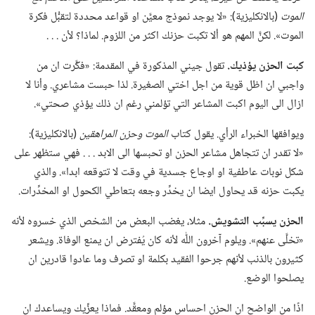
الموت
(‏بالانكليزية)‏:‏ «لا يوجد نموذج معيَّن او قواعد محددة لتقبُّل فكرة
الموت».‏ لكنَّ المهم هو ألا تكبت حزنك اكثر من اللزوم.‏ لماذا؟‏ لأن .‏ .‏ .‏
كبت الحزن يؤذيك.‏
تقول جيني المذكورة في المقدمة:‏ «فكَّرت ان من
واجبي ان اظل قوية من اجل اختي الصغيرة.‏ لذا حبست مشاعري.‏ وأنا لا
ازال الى اليوم اكبت المشاعر التي تؤلمني رغم ان ذلك يؤذي صحتي».‏
ويوافقها الخبراء الرأي.‏ يقول كتاب
الموت وحزن المراهقين
(‏بالانكليزية)‏:‏
«لا تقدر ان تتجاهل مشاعر الحزن او تحبسها الى الابد .‏ .‏ .‏ فهي ستظهر على
شكل نوبات عاطفية او اوجاع جسدية في وقت لا تتوقعه ابدا».‏ والذي
يكبت حزنه قد يحاول ايضا ان يخدِّر وجعه بتعاطي الكحول او المخدِّرات.‏
الحزن يسبِّب التشويش.‏
مثلا،‏ يغضب البعض من الشخص الذي خسروه لأنه
«تخلَّى عنهم».‏ ويلوم آخرون اللّٰه لأنه كان يُفترض ان يمنع الوفاة.‏ ويشعر
كثيرون بالذنب لأنهم جرحوا الفقيد بكلمة او تصرف وما عادوا قادرين ان
يصلحوا الوضع.‏
اذًا من الواضح ان الحزن احساس مؤلم ومعقَّد.‏ فماذا يعزِّيك ويساعدك ان