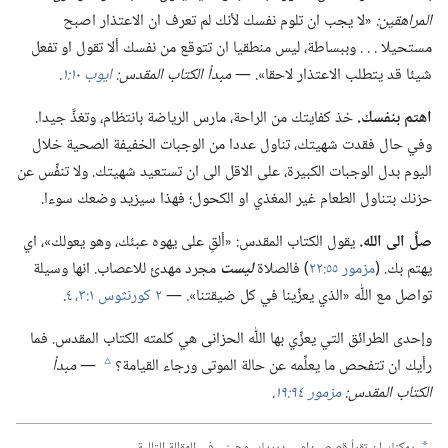
المراهقين:‏
«لا يجب ان تلوم نفسك لأنك لم تعرف ان الاعتذار اصبح
مستحيلا .‏ .‏ .‏ وببساطة،‏ ليس منطقيا ان تتوقع من نفسك ألا تقول او تفعل
شيئا قد يتطلب الاعتذار لاحقا».‏ —‏
مبدأ الكتاب المقدس:‏
ايوب ١٠:‏١
‏.‏
اهتم بنفسك.‏
خذ كفايتك من الراحة،‏ مارس الرياضة بانتظام،‏ وتغذَّ جيدا.‏
وفي حال فقدت شهيتك،‏ تناول عددا من الوجبات الخفيفة الصحية خلال
اليوم بدل الوجبات الكبيرة،‏ على الاقل الى ان تستعيد شهيتك.‏ ولا تنفِّس عن
حزنك بتناول الطعام غير المغذي او الكحول؛‏ فهذا سيزيد وضعك سوءا.‏
صلِّ الى الله.‏
يقول الكتاب المقدس:‏ «ألقِ على يهوه عبئك،‏ وهو يعولك»،‏ اي
يهتم بك.‏ (‏
مزمور ٥٥:‏٢٢
‏)‏ فالصلاة
ليست
مجرد مهدئ للاعصاب.‏ انها وسيلة
تواصل مع اللّٰه «الذي يعزِّينا في كل ضيقتنا».‏ —‏
٢ كورنثوس ١:‏٣،‏ ٤
‏.‏
وإحدى الطرائق التي يعزِّي بها اللّٰه الحزانى هي كلمته الكتاب المقدس.‏ فما
رأيك ان تتفحص ما يعلِّمه عن حالة الموتى ورجاء القيامة؟‏
—‏
مبدأ
c
الكتاب المقدس:‏
مزمور ٩٤:‏١٩
‏.‏
يمكنك ان تقرأ قصص دامي،‏ ديريك،‏ وجيني في المقالة التالية.‏
a