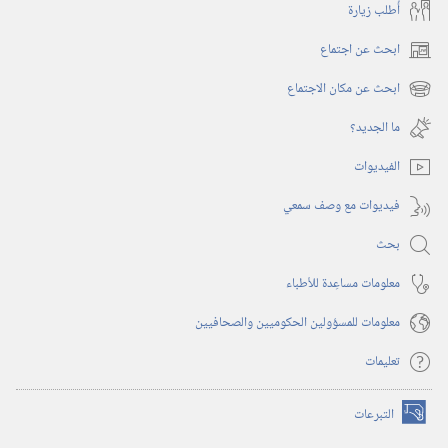
أُطلب زيارة
ابحث عن اجتماع
(يفتح
نافذة
ابحث عن مكان الاجتماع
(يفتح
جديدة)
نافذة
ما الجديد؟‏
جديدة)
الفيديوات
فيديوات مع وصف سمعي
بحث
معلومات مساعِدة للأطباء
معلومات للمسؤولين الحكوميين والصحافيين
تعليمات
التبرعات
(يفتح
نافذة