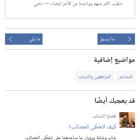
نتقرَّب اكثر منهم وواحدنا من الآخر ايضا».‏ —‏ دامي.‏
ما يسبق
ما يلي
مواضيع إضافية
المشاعر
المراهقون والشباب
قد يعجبك أيضًا
قضايا الشباب
كيف اتخطَّى المصائب؟‏
شاب وشابة يرويان ما ساعدهما على تخطِّي المصائب.‏