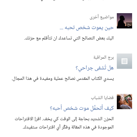
مواضيع أخرى
حين يموت شخص تحبه .‏.‏.‏
اليك بعض النصائح التي تساعدك ان تتأقلم مع حزنك.‏
برج المراقبة
هل تُشفى جراحي؟‏
يسدي الكتاب المقدس نصائح عملية ومفيدة في هذا المجال.‏
قضايا الشباب
كيف أتحمَّل موت شخص أحبه؟‏
الحزن الشديد بحاجة إلى الوقت كي يخف.‏ اقرإ الاقتراحات
الموجودة في هذه المقالة وفكِّر أي اقتراحات ستفيدك.‏