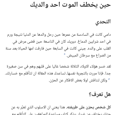
حين يخطف الموت احد والديك
التحدي
دامي كانت في السادسة من عمرها حين رحل والدها عن الدنيا نتيجة ورم
في احد شرايين الدماغ.‏ ديريك كان في التاسعة حين قضى مرض في
القلب على والده.‏ جيني كانت في السابعة حين فارقت امها الحياة بعد سنة
من الصراع مع سرطان المبيض.‏
a
لقد خسر هؤلاء الاولاد الثلاثة شخصا غاليا على قلبهم وهم في سن صغيرة
جدا.‏ فإذا مررت بالتجربة نفسها،‏ تساعدك هذه المقالة ان تتأقلم مع خسارتك.‏
ولكن لنناقش اولا بعض الافكار عن الحزن.‏
b
هل تعرف؟‏
كل شخص يحزن على طريقته.‏
هذا يعني ان الاسلوب الذي تعبِّر به عن
حزنك يختلف عن غيرك.‏ يذكر كتاب
مساعدة المراهقين على التأقلم مع