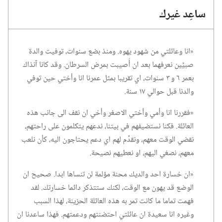
ساعِد غيرك
‏«انا وعائلتي من شهود يهوه.‏ ومنذ بضع سنوات،‏ توفيت والدة
صبيَّين نعرفهما بعد ان أُصيبت بمرض السرطان.‏ وقد كانا آنذاك
بعمر ٦ و ٣ سنوات،‏ اي تقريبا بمثل عمرنا انا وأختي حين توفي
والدنا قبل حوالي ١٧ سنة.‏
‏«فقررنا انا وأمي وأختي الاصغر وأخي ان نقف الى جانب هذه
العائلة.‏ فكنا نستضيفهم في بيتنا،‏ ندعهم يتكلمون على راحتهم،‏
نقضي الوقت معهم،‏ ونقدِّم لهم اي دعم يحتاجون اليه،‏ كأن نلعب
معهم،‏ نصغي اليهم،‏ او نعطيهم نصيحة.‏
‏«ان خسارة احد والديك محنة مؤلمة لن تنساها ابدا.‏ صحيح ان
الوضع قد يهون مع الوقت،‏ لكنك ستتذكر دائما خسارتك.‏ لقد
فهمت تماما ما كانت تمر به هذه العائلة الحزينة،‏ لهذا السبب
وغيره انا سعيدة ان عائلتي احتضنتهم ودعمتهم.‏ فهذا ساعدنا ان