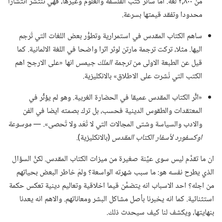
من ٨٠٠‏,٢ لغة.‏ اما سائر كتب الفلسفة والعلوم وغيرها،‏ فهي تنتشر انتشارا
محدودا وتفقد قيمتها بسرعة.‏
ساهم الكتاب المقدس في استمرارية وتطوُّر بعض اللغات التي تُرجم
اليها.‏ مثلا،‏ تركت ترجمة مارتن لوثر اثرا واضحا في اللغة الالمانية.‏ كما
قيل عن الطبعة الاولى من
ترجمة الملك جيمس
انها «على الارجح اهم
الكتب التي نُشرت على الاطلاق» بالانكليزية.‏
«اثَّر الكتاب المقدس عميقا في الحضارة الغربية.‏ وهو لم يؤثِّر في
المعتقدات والطقوس الدينية فحسب،‏ بل ترك بصمته ايضا في الفن
والادب والسياسة وشتى المجالات التي لا تُعَد ولا تُحصى».‏ —‏
موسوعة
اوكسفورد لأسفار الكتاب المقدس
(‏بالانكليزية)‏.‏
ان ما تقدَّم ليس سوى عيِّنة صغيرة من ميزات الكتاب المقدس.‏ لكنَّ السؤال
الذي يطرح نفسه هو:‏ ما سبب شهرته الواسعة؟‏ ولمَ خاطر البعض بحياتهم
من اجله؟‏ احد الاسباب انه يتضمَّن قيما اخلاقية وتعاليم دينية تعكس حكمة
استثنائية.‏ كما انه يخبرنا بأصل مشاكل البشر ومعاناتهم.‏ والاهم انه يعدنا
بنهايتها،‏ ويكشف لنا كيف سيحدث ذلك.‏