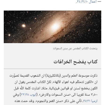
—‏
اعمال ١٠:‏٣٤،‏ ٣٥
‏.‏
يتحدث الكتاب المقدس عن سنن السموات
كتاب يفضح الخرافات
ذكرت
موسوعة العلم والدين
(‏بالانكليزية)‏ ان الشعوب القديمة تصوَّرت
ان «الكون تتحكَّم فيه اهواء الآلهة».‏ لكنَّ الكتاب المقدس يقول ان
الكون يخضع لسنن او قوانين فيزيائية.‏ مثلا،‏ اشارت كلمة اللّٰه قبل
٥٠٠‏,٣ سنة تقريبا الى ‹سنن السموات والارض›.‏ (‏
ايوب ٣٨:‏٣٣
‏)‏ وفي
ارميا ٣١:‏٣٥
‏،‏ تأتي على ذكر «سنن القمر والنجوم».‏ وقد حمت هذه