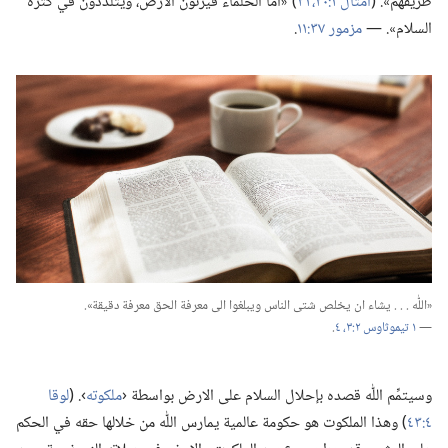
طريقهم».‏ (‏
امثال ١:‏٣٠،‏ ٣١
‏)‏ «اما الحلماء فيرثون الارض،‏ ويتلذَّذون في كثرة
السلام».‏ —‏
مزمور ٣٧:‏١١
‏.‏
‏«اللّٰه .‏ .‏ .‏ يشاء ان يخلص شتى الناس ويبلغوا الى معرفة الحق معرفة دقيقة».‏
—‏
١ تيموثاوس ٢:‏٣،‏ ٤
‏.‏
وسيتمِّم اللّٰه قصده بإحلال السلام على الارض بواسطة ‹‏
ملكوته
‏›.‏ (‏
لوقا
٤:‏٤٣
‏)‏ وهذا الملكوت هو حكومة عالمية يمارس اللّٰه من خلالها حقه في الحكم