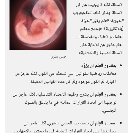
الاسئلة،‏ لكنَّه لا يجيب عن كل
الاسئلة.‏ يذكر كتاب
التكنولوجيا
الحيوية:‏ العلم يغيِّر الحياة
(‏بالانكليزية)‏:‏ «يُجمِع معظم
العلماء والاطباء والفلاسفة ان
العِلم عاجز عن الاجابة على
الاسئلة الدينية والاخلاقية».‏
جنين بشري
بمقدور العِلم
ان يزوِّد
معادلات رياضية للقوانين التي تتحكَّم في الكون.‏ لكنَّه عاجز عن
اخبارنا لمَ الكون موجود ولمَ كل هذه القوانين الدقيقة.‏
بمقدور العِلم
ان يشرح وظيفة الاعضاء التناسلية،‏ لكنَّه عاجز عن
توجيهنا الى اتخاذ القرارات الصائبة في ما يتعلق بالسلوك
الجنسي.‏
بمقدور العِلم
ان يصف نمو الجنين البشري،‏ لكنَّه عاجز عن
مساعدتنا على اتخاذ القرارات الصائبة في ما يختص بالاجهاض.‏