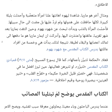
الاطلاق».‏
ومثال آخر هو ماريا،‏ شاهدة ليهوه اهانتها علنا امرأة متعصِّبة وأحدثت بلبلة
كبيرة.‏ لكنَّها حافظت على هدوئها ولم تردَّ عليها بل مضت الى حال سبيلها.‏
فأحسَّت المرأة بالذنب وبدأت تبحث عن شهود يهوه.‏ وحين التقت بماريا بعد
شهر تقريبا،‏ عانقتها واعتذرت اليها.‏ وأدركت ان ايمان ماريا هو ما دفعها الى
تمالك اعصابها والبقاء لطيفة.‏ نتيجة
لذلك،‏ بدأت هي وخمسة من افراد
عائلتها
بدرس الكتاب المقدس مع شهود يهوه
‏.‏
فعلا،‏ «الحكمة تتبرَّر بأعمالها»،‏ كما قال يسوع المسيح.‏ (‏
متى ١١:‏١٩
‏)‏
فمبادئ
الكتاب المقدس
«تتبرَّر»،‏ او تتبرهن فعاليتها،‏ حين تبرز افضل ما في
شخصيتنا.‏ فهي «تصيِّر قليل الخبرة حكيما» و «تفرِّح القلب» و «تنير
العينين» ببصيرة روحية وقيم اخلاقية.‏ —‏
مزمور ١٩:‏٧،‏ ٨
‏.‏
الكتاب المقدس يوضح لمَ تبتلينا المصائب
عندما يدرس الباحثون وباء معينا،‏ يحاولون معرفة سبب تفشيه.‏ ويصح الامر