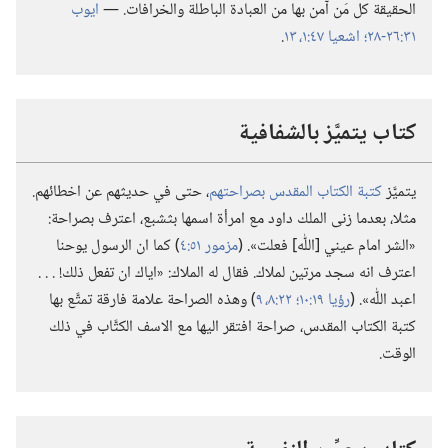
الحقيقة كل مَن آمن بها من العبادة الباطلة والخرافات.‏ —‏
ايوب
٣١:‏٢٦-‏٢٨؛‏
اشعيا ٤٧:‏١،‏
١٣
‏.‏
كتاب يتميَّز بالشفافية
يتميَّز
كتبة الكتاب المقدس بصراحتهم
‏،‏ حتى في حديثهم عن اخطائهم.‏
مثلا،‏ بعدما زنى الملك داود مع امرأة اسمها بثشبع،‏ اعترف بصراحة:‏
«الشر امام عيني [اللّٰه] فعلت».‏ (‏
مزمور ٥١:‏٤
‏)‏ كما ان الرسول يوحنا
اعترف انه سجد مرتين لملاك.‏ فقال له الملاك:‏ «اياك ان تفعل ذلك!‏ .‏ .‏ .‏
اعبد اللّٰه».‏ (‏
رؤيا ١٩:‏١٠؛‏
٢٢:‏٨،‏ ٩
‏)‏ وهذه الصراحة علامة فارقة تمتَّع بها
كتبة الكتاب المقدس،‏ صراحة افتقر اليها مع الاسف الكتَّاب في ذلك
الوقت.‏