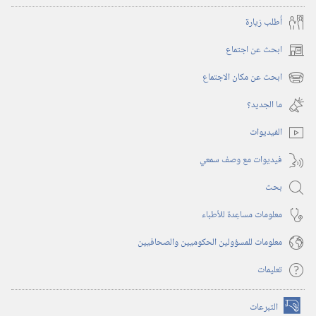
أُطلب زيارة
ابحث عن اجتماع
(يفتح
نافذة
ابحث عن مكان الاجتماع
(يفتح
جديدة)
نافذة
ما الجديد؟‏
جديدة)
الفيديوات
فيديوات مع وصف سمعي
بحث
معلومات مساعِدة للأطباء
معلومات للمسؤولين الحكوميين والصحافيين
تعليمات
التبرعات
(يفتح