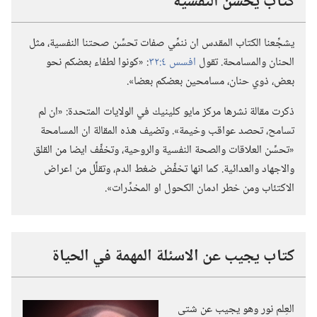
كتاب يحسِّن النفسية
يشجِّعنا الكتاب المقدس ان ننمِّي صفات تحسِّن صحتنا النفسية،‏ مثل
الحنان والمسامحة.‏ تقول
افسس ٤:‏٣٢
‏:‏ «كونوا لطفاء بعضكم نحو
بعض،‏ ذوي حنان،‏ مسامحين بعضكم بعضا».‏
ذكرت مقالة نشرها مركز مايو كلينيك في الولايات المتحدة:‏ «ان لم
تسامح،‏ تحصد عواقب وخيمة».‏ وتضيف هذه المقالة ان المسامحة
«تحسِّن العلاقات والصحة النفسية والروحية،‏ وتخفِّف ايضا من القلق
والاجهاد والعدائية.‏ كما انها تخفِّض ضغط الدم،‏ وتقلِّل من اعراض
الاكتئاب ومن خطر ادمان الكحول او المخدِّرات».‏
كتاب يجيب عن الاسئلة المهمة في الحياة
العِلم نور وهو يجيب عن شتى