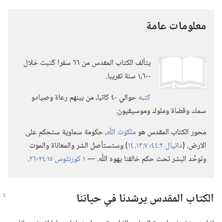
معلومات عامة
يتألف الكتاب المقدس من ٦٦ سفرا
كُتبت خلال
٦٠٠‏,١ سنة تقريبا.‏
كتبه
حوالي ٤٠ كاتبا،‏ من بينهم رعاة وصيادو
سمك وقضاة وملوك وموسيقيون.‏
محور الكتاب المقدس هو
ملكوت اللّٰه
‏،‏ حكومة سماوية ستحكم على
الارض.‏ (‏
دانيال ٢:‏٤٤؛‏
٧:‏١٣،‏ ١٤
‏)‏ وستستأصل الشر والمعاناة والموت
وتوحِّد البشر تحت حكم خالقنا يهوه اللّٰه.‏ —‏
١ كورنثوس ١٥:‏٢٤-‏٢٦
‏.‏
الكتاب المقدس يرشدنا في حياتنا