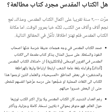
هل الكتاب المقدس مجرد كتاب مطالعة؟‏
مرَّت ٠٠٠‏,٢ سنة تقريبا على اكمال الكتاب المقدس.‏ ومذاك،‏ لمع
نجم آلاف وآلاف من الكتب،‏ لكنَّه خبا بمرور الوقت.‏ اما مكانة
الكتاب المقدس فلم تهتز اطلاقا.‏ تأمَّل في الحقائق التالية.‏
صمد الكتاب المقدس في وجه هجمات عنيفة شرسة شنَّها اصحاب
النفوذ والسلطة.‏ على سبيل المثال،‏ يذكر كتاب
مقدمة الى الكتاب
المقدس في القرون الوسطى
(‏بالانكليزية)‏ ان «امتلاك الكتاب المقدس
[آنذاك] وقراءته بلغة عامة الشعب ارتبطا ارتباطا وثيقا بالهراطقة
والمنشقين» في بعض المناطق «المسيحية».‏ والعلماء الذين ترجموا هذا
الكتاب الى اللغات المحلية او شجَّعوا على درسه عرَّضوا انفسهم للخطر،‏
حتى ان البعض خسروا حياتهم.‏
رغم العداء الشديد،‏ كان الكتاب المقدس ولا يزال اكثر الكتب توزيعا
حول العالم.‏ فهو متوفر بحوالي ٥ بلايين نسخة،‏ كاملة وجزئية،‏ وبأكثر