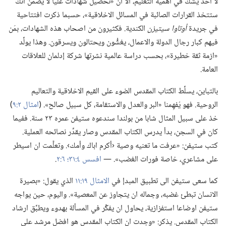
لا احد يشك في اهمية التعليم،‏ الا ان «تحصيل شهادات عليا لا يضمن انك
ستتخذ القرارات الصائبة في المسائل الاخلاقية»،‏ حسبما ذكرت افتتاحية
في جريدة
أوتاوا سيتيزن
الكندية.‏ فكثيرون من اصحاب هذه الشهادات،‏ بمَن
فيهم كبار رجال الدولة والاعمال،‏ يغشُّون ويحتالون ويسرقون.‏ وهذا يولِّد
«ازمة ثقة خطيرة»،‏ بحسب دراسة عالمية نشرتها شركة إدلمان للعلاقات
العامة.‏
بالتباين،‏ يسلِّط الكتاب المقدس الضوء على القيم الاخلاقية والتعاليم
الروحية.‏ فهو يُفهِمنا «البر والعدل والاستقامة،‏ كل سبيل صالح».‏ (‏
امثال ٢:‏٩
‏)‏
خذ على سبيل المثال شابا من بولندا سندعوه ستيفن عمره ٢٣ سنة.‏ ففيما
كان في السجن،‏ بدأ يدرس الكتاب المقدس وصار يقدِّر نصائحه العملية.‏
كتب ستيفن:‏ «عرفت ما تعنيه وصية ‹أكرم اباك وأمك›.‏ وتعلَّمت ان اسيطر
على مشاعري،‏ خاصة فورات الغضب».‏ —‏
افسس ٤:‏٣١؛‏
٦:‏٢
‏.‏
كما سعى ستيفن الى تطبيق المبدإ في
الامثال ١٩:‏١١
الذي يقول:‏ «بصيرة
الانسان تبطئ غضبه،‏ وجماله ان يتجاوز عن المعصية».‏ واليوم،‏ حين يواجه
ستيفن اوضاعا استفزازية،‏ يحاول ان يفكِّر في المسألة بهدوء ويطبِّق ارشاد
الكتاب المقدس.‏ يذكر:‏ «وجدت ان الكتاب المقدس هو افضل مرشد على