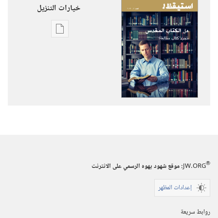
خيارات التنزيل
خيارات
تنزيل
الاصدارات
استيقظ‏!‏
هل
الكتاب
المقدس
مجرد
كتاب
مطالعة؟‏
®
JW.ORG
:‏ موقع شهود يهوه الرسمي على الانترنت
إعدادات المظهر
روابط سريعة