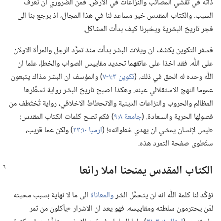
ذاته في تفشي المصائب والنزاعات في الارض.‏ فمن الضروري ان نعرف
السبب.‏ والكتاب المقدس خير مساعد لنا في هذا المجال،‏ اذ يرجع بنا الى
فجر تاريخ البشرية ويخبرنا كيف بدأت المشاكل.‏
فسفر التكوين يكشف ان ويلات البشر بدأت منذ تمرَّد الرجل والمرأة الاولان
على اللّٰه.‏ فقد اخذا على عاتقهما تحديد مقاييس الصواب والخطإ،‏ علما ان
اللّٰه وحده له الحق في ذلك.‏ (‏
تكوين ٣:‏١-‏٧
‏)‏ والمؤسف ان البشر مذاك يتبعون
عموما النهج الاستقلالي عينه.‏ وهكذا اصبح تاريخ البشر رواية تسطِّرها
المظالم والحروب والنزاعات الدينية والانحطاط الاخلاقي،‏ رواية تُختَطف من
فصولها الحرية والسعادة.‏ (‏
جامعة ٨:‏٩
‏)‏ فكم تصح كلمات الكتاب المقدس:‏
«ليس لإنسان يمشي ان يهدي خطواته»!‏ (‏
ارميا ١٠:‏٢٣
‏)‏ ولكن عما قريب،‏
ستُطوى صفحة التمرد هذه.‏
الكتاب المقدس يمنحنا املا رائعا
تؤكِّد لنا كلمة اللّٰه انه لن يتحمَّل الشر
والمعاناة
الى ما لا نهاية بسبب محبته
لمَن يحترمون سلطته ومقاييسه.‏ فهو يعد ان الاشرار «يأكلون من ثمر