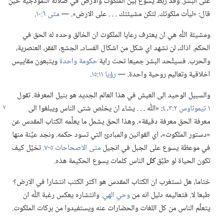
على البشر.‏ وقد ربط يسوع بين الملكوت والارض في صلاته النموذجية حين
قال:‏ «ليأت ملكوتك.‏ لتكن مشيئتك .‏ .‏ .‏ على الارض».‏ —‏
متى ٦:‏١٠
‏.‏
ومشيئة اللّٰه هي ان يعترف رعايا الملكوت ان الخالق وحده له الحق في
الحكم.‏ اذاك،‏ لن نشهد اي شكل من اشكال الفساد،‏ الجشع،‏ الفقر،‏ العنصرية،‏
والحرب.‏ فسيتَّحد البشر جميعا تحت راية
حكومة واحدة
ويتبعون مقاييس
اخلاقية وتعاليم روحية واحدة.‏ —‏
رؤيا ١١:‏١٥
‏.‏
والسبيل الوحيد الى العيش في هذا العالم الجديد هو بنيل المعرفة.‏ تقول
١ تيموثاوس ٢:‏٣،‏ ٤
‏:‏ «اللّٰه .‏ .‏ .‏ يشاء ان يخلص شتى الناس
ويبلغوا الى
معرفة الحق معرفة دقيقة».‏ وهذا الحق يشمل ما يعلِّمه الكتاب المقدس عن
«دستور الملكوت»،‏ اي القوانين والمبادئ التي تسود حكمه.‏ ونجد عيِّنة منها
في موعظة يسوع على الجبل في انجيل
متى الاصحاحات ٥-‏٧
‏.‏ تخيَّل كيف
تكون الحياة لو طبَّق
كل
الناس كلمات يسوع الحكيمة هذه.‏
ختاما،‏ هل نستغرب ان الكتاب المقدس هو اكثر الكتب انتشارا في الارض؟‏
طبعا لا.‏ فتعاليمه دليل انه من
وحي الهي
‏.‏ وانتشاره يعكس رغبة اللّٰه ان
يتعلَّم الناس من كل اللغات والحضارات عنه ويستفيدوا من بركات الملكوت.‏