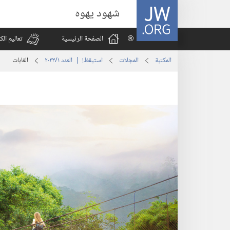
JW.ORG
شهود يهوه
الصفحة الرئيسية
تعاليم ال
المكتبة
المجلات
استيقظ‏!‏ | العدد ‏‎١‎/‏‎٢٠٢٣‎
الغابات