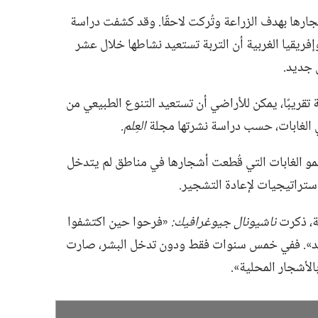
ارها بهدف الزراعة وتُركت لاحقًا.‏ وقد كشفت دراسة
تين وإفريقيا الغربية أن التربة تستعيد نشاطها خلال عشر
 جديد.‏
تنتج الباحثون أنه خلال ١٠٠ سنة تقريبًا،‏ يمكن للأراضي أن تستعيد التنوع الطبيعي من
ي الغابات،‏ حسب دراسة نشرتها مجلة
العِلم.‏
 نمو الغابات التي قُطعت أشجارها في مناطق لم يتدخل
ستراتيجيات لإعادة التشجير.‏
ة،‏ ذكرت
ناشيونال جيوغرافيك:‏
«فرحوا حين اكتشفوا
يد».‏ ففي خمس سنوات فقط ودون تدخل البشر،‏ صارت
أشجار المحلية».‏