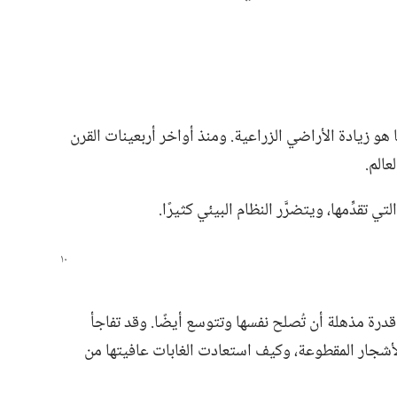
 هو زيادة الأراضي الزراعية.‏ ومنذ أواخر أربعينات القرن
الم.‏
تقدِّمها،‏ ويتضرَّر النظام البيئي كثيرًا.‏
 قدرة مذهلة أن تُصلح نفسها وتتوسع أيضًا.‏ وقد تفاجأ
الأشجار المقطوعة،‏ وكيف استعادت الغابات عافيتها من