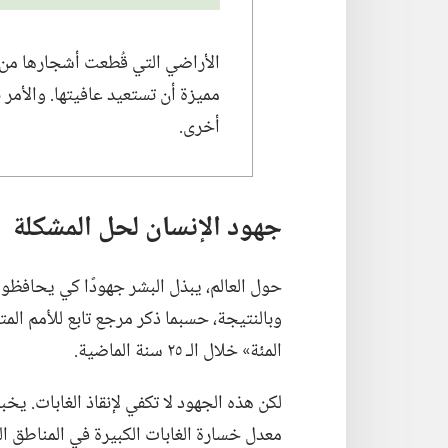
الأراضي التي قُطعت أشجارها من أ
مميزة أن تستعيد عافيتها.‏ والأمر
أخرى.‏
جهود الإنسان لحل المشكلة
حول العالم،‏ يبذل البشر جهودًا كي يحافظوا 
المئة» خلال الـ‍ ٢٥ سنة الماضية.‏
لكن هذه الجهود لا تكفي لإنقاذ الغابات.‏ يخبر
معدل خسارة الغابات الكبيرة في المناطق الم