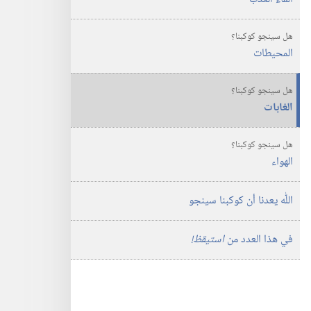
أسباب
تعطينا
هل سينجو كوكبنا؟‏
الأمل
المحيطات
هل سينجو كوكبنا؟‏
الغابات
هل سينجو كوكبنا؟‏
الهواء
اللّٰه يعدنا أن كوكبنا سينجو
في هذا العدد من
استيقظ!‏