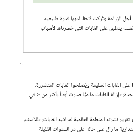
جل الزراعة وتُركت لاحقًا لديها قدرة طبيعية
 نفسه ينطبق على الغابات التي خسرناها لأسباب
على الغابات السليمة ويُصلحوا الغابات المتضررة.‏
وبالنتيجة،‏ حسبما ذكر مرجع تابع للأمم المتحدة:‏ «إزالة الغابات عالميًّا صارت أبطأ بأكثر من ٥٠ في
 تقرير نشرته المنظمة العالمية لمراقبة الغابات:‏ «للأسف،‏
دارية ما زال على حاله على مر السنوات القليلة