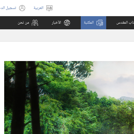
العربية
تسجيل الد
اختر
(يفتح
اللغة
نافذة
كتاب المقدس
المكتبة
الأخبار
من نحن
جديدة)