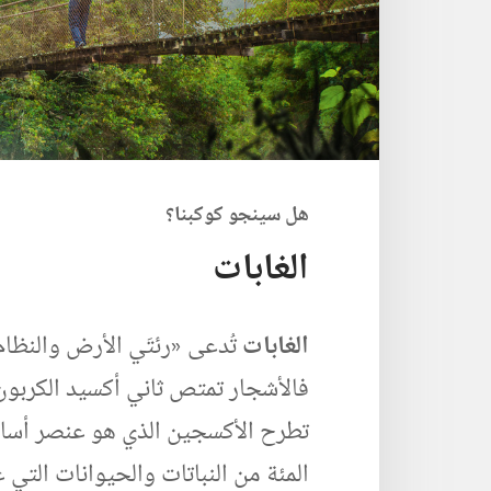
هل سينجو كوكبنا؟‏
الغابات
الغابات
تُدعى «رئتَي الأرض والنظام 
فالأشجار تمتص ثاني أكسيد الكربون ا
المئة من النباتات والحيوانات التي عل