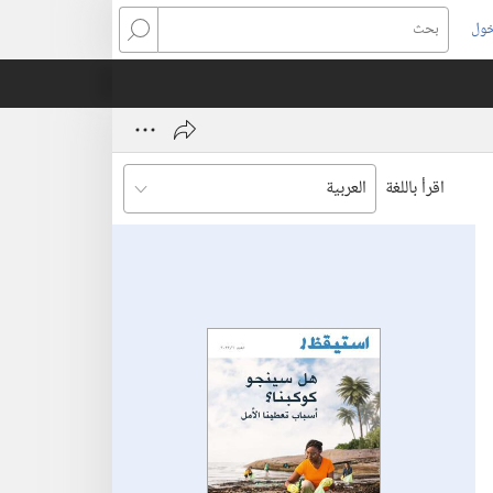
خول
بحث
اقرأ باللغة