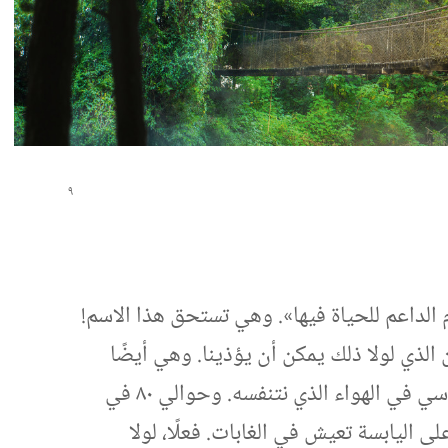
الداعم للحياة فيها».‏ وهي تستحق هذا الاسم!‏
لذي لولا ذلك يمكن أن يؤذينا.‏ وهي أيضًا
تطرح الأكسجين الذي هو عنصر أساسي في الهواء الذي نتنفسه.‏ وحوالي ٨٠ في
ى اليابسة تعيش في الغابات.‏ فعلًا،‏ لولا