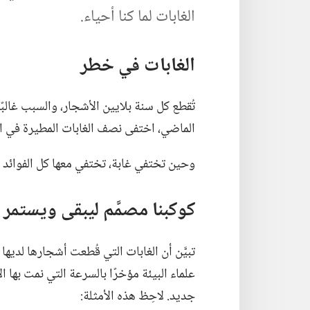
الغابات لما كنا أحياء.‏
الغابات في خطر
تُقطع كل سنة بلايين الأشجار،‏ والسبب غالبًا
الماضي،‏ اختفى نصف الغابات المطيرة في الع
وحين تختفي غابة،‏ تختفي معها كل الفوائد التي 
كوكبنا مصمَّم ليبقى ويستمر
تبيَّن أن الغابات التي قُطعت أشجارها لديها
علماء البيئة مؤخرًا بالسرعة التي نمت بها 
جديد.‏ لاحِظ هذه الأمثلة:‏