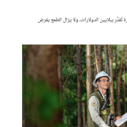
ُقدَّر ببلايين الدولارات،‏ ولا يزال الطمع يفرض