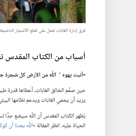
فرق إدارة الغابات تعمل على قطع الأشجار الناضج
أسباب من الكتاب المقدس تع
‏«أنبت يهوه
اللّٰه من الأرض كل شجرة جذ
a
حين صمَّم الخالق الغابات،‏ أعطاها قدرة طبيع
يريد أن يحمي الغابات ويدعم نظامها البيئي ا
يُظهر الكتاب المقدس أن اللّٰه سيضع حدًّا 
الحياة عليه.‏ انظر المقالة «‏
اللّٰه يعدنا أن كو