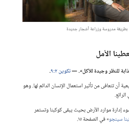
ة بطريقة مدروسة وزراعة أشجار جديدة
طينا الأمل
ابة للنظر وجيدة للأكل».‏ —‏
تكوين ٢:‏٩
‏.‏
ية أن تتعافى من تأثير استعمال الإنسان الدائم لها.‏ وهو
لرائع.‏
لسوء إدارة موارد الأرض بحيث يبقى كوكبنا وتستمر
كبنا سينجو
‏» في الصفحة ١٥.‏