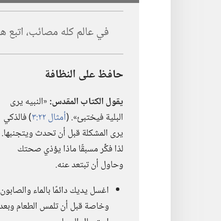
في عالم كله مصائب،‏ اتبع
حافظ على النظافة
يقول الكتاب المقدس:‏
«النبيه يرى
البلية فيختبئ».‏ (‏
أمثال ٢٢:‏٣
‏)‏ فالذكي
يرى المشكلة قبل أن تحدث ويتجنبها.‏
لذا فكِّر مسبقًا ماذا يؤذي صحتك
وحاول أن تبتعد عنه.‏
اغسل يديك دائمًا بالماء والصابون،‏
وخاصة قبل أن تلمس الطعام وبعد