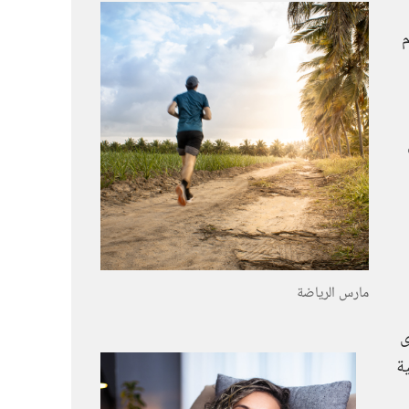
م
مارس الرياضة
ى
ة