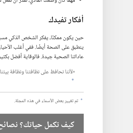
مهما كان وضعك المادي،‏ تقدر أن تفعل ش
أفكار تفيدك
حين يكون ممكنًا،‏ يفكر الشخص الذكي مسبقً
ينطبق على الصحة أيضًا.‏ ففي أغلب الأحيان،
عاداتنا الصحية جيدة.‏ فالوقاية أفضل بكثير
‏«لأننا نحافظ على نظافتنا ونظافة بيتنا،‏
a
تم تغيير بعض الأسماء في هذه المجلة.‏
a
كيف تكمل حياتك؟‏ نصائح