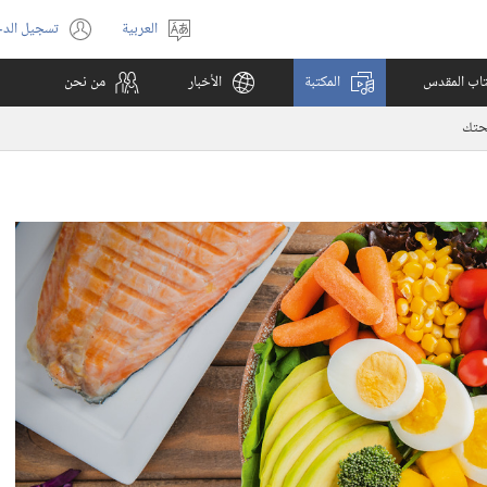
العربية
تسجيل الد
اختر
(يفتح
اللغة
نافذة
كتاب المقدس
المكتبة
الأخبار
من نحن
جديدة)