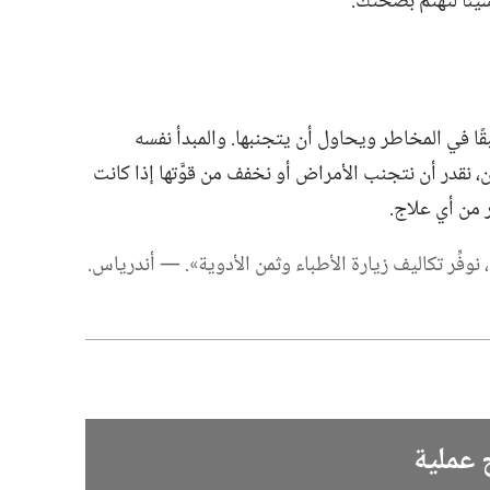
يئًا لتهتم بصحتك.‏
ا في المخاطر ويحاول أن يتجنبها.‏ والمبدأ نفسه
‏ نقدر أن نتجنب الأمراض أو نخفف من قوَّتها إذا كانت
 من أي علاج.‏
 نوفِّر تكاليف زيارة الأطباء وثمن الأدوية».‏ —‏ أندرياس.‏
 عملية