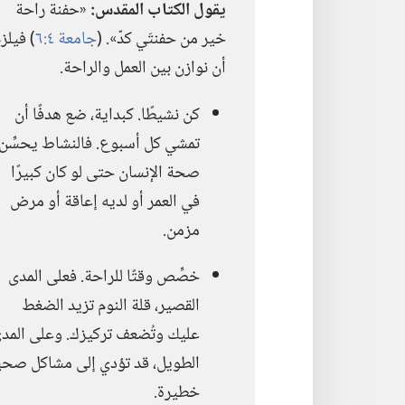
يقول الكتاب المقدس:‏
«حفنة راحة
خير من حفنتَي كدّ».‏ (‏
جامعة ٤:‏٦
‏)‏ فيلز
أن نوازن بين العمل والراحة.‏
كن نشيطًا.‏ كبداية،‏ ضع هدفًا أن
تمشي كل أسبوع.‏ فالنشاط يحسِّن
صحة الإنسان حتى لو كان كبيرًا
في العمر أو لديه إعاقة أو مرض
مزمن.‏
خصِّص وقتًا للراحة.‏ فعلى المدى
القصير،‏ قلة النوم تزيد الضغط
عليك وتُضعف تركيزك.‏ وعلى المد
الطويل،‏ قد تؤدي إلى مشاكل صحي
خطيرة.‏