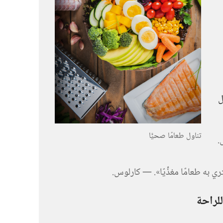
ل
تناول طعامًا صحيًّا
‏
 به طعامًا مغذِّيًا».‏ —‏ كارلوس.‏
لراحة