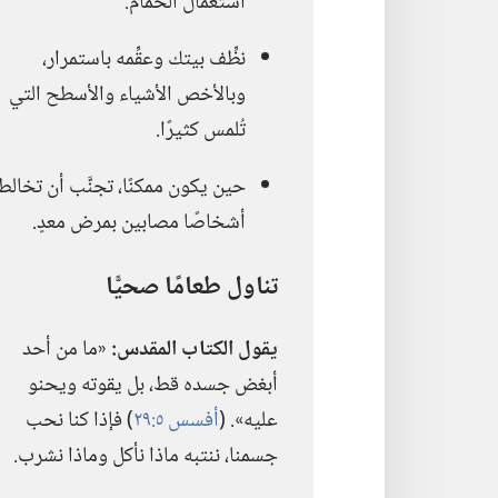
استعمال الحمام.‏
نظِّف بيتك وعقِّمه باستمرار،‏
وبالأخص الأشياء والأسطح التي
تُلمس كثيرًا.‏
حين يكون ممكنًا،‏ تجنَّب أن تخالط
أشخاصًا مصابين بمرض معدٍ.‏
تناول طعامًا صحيًّا
يقول الكتاب المقدس:‏
«ما من أحد
أبغض جسده قط،‏ بل يقوته ويحنو
عليه».‏ (‏
أفسس ٥:‏٢٩
‏)‏ فإذا كنا نحب
جسمنا،‏ ننتبه ماذا نأكل وماذا نشرب.‏