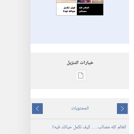
خيارات التنزيل
خيارات
تنزيل
الاصدارات
استيقظ‏!‏
المحتويات
العالم
ما
ما
كله
يسبق
يلي
العالم كله مصائب .‏ .‏ .‏ كيف تكمل حياتك فيه؟‏
مصائب .‏ .‏ .‏