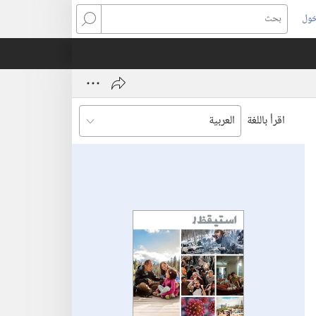
خول
بحث
اقرأ باللغة