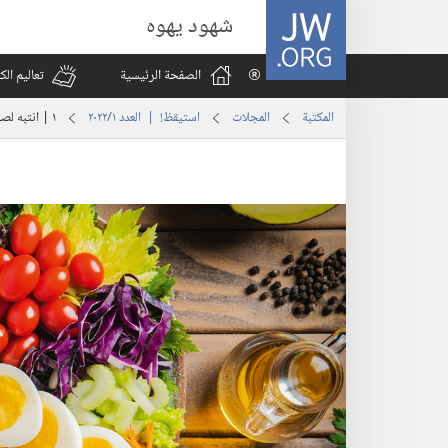
JW.ORG
شهود يهوه
الصفحة الرئيسية
تعاليم ال
المكتبة
المجلات
استيقظ‏!‏ | العدد ‏‎١‎/‏‎٢٠٢٢‎
١ | انتبه لصحتك