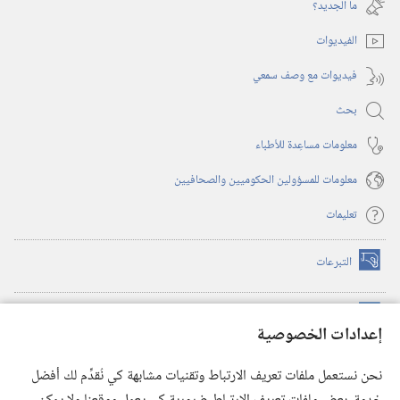
نافذة
ما الجديد؟‏
جديدة)
الفيديوات
فيديوات مع وصف سمعي
بحث
معلومات مساعِدة للأطباء
معلومات للمسؤولين الحكوميين والصحافيين
تعليمات
التبرعات
(يفتح
نافذة
جديدة)
مكتبة برج المراقبة الالكترونية
™
(يفتح
إعدادات الخصوصية
نافذة
JW Hub
جديدة)
(يفتح
نحن نستعمل ملفات تعريف الارتباط وتقنيات مشابهة كي نُقدِّم لك أفضل
نافذة
®