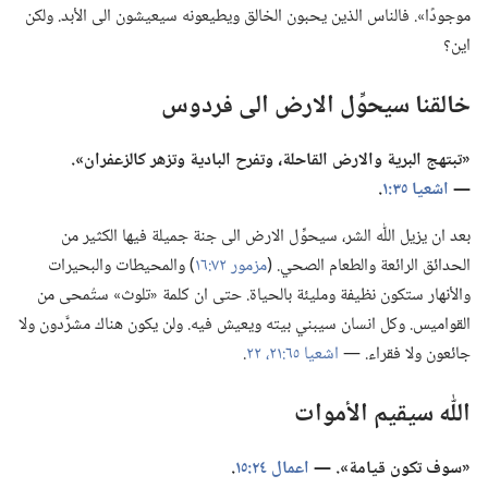
موجودًا».‏ فالناس الذين يحبون الخالق ويطيعونه سيعيشون الى الأبد.‏ ولكن
اين؟‏
خالقنا سيحوِّل الارض الى فردوس
‏«تبتهج البرية والارض القاحلة،‏ وتفرح البادية وتزهر كالزعفران».‏
—‏
اشعيا ٣٥:‏١
‏.‏
بعد ان يزيل اللّٰه الشر،‏ سيحوِّل الارض الى جنة جميلة فيها الكثير من
الحدائق الرائعة والطعام الصحي.‏ (‏
مزمور ٧٢:‏١٦
‏)‏ والمحيطات والبحيرات
والأنهار ستكون نظيفة ومليئة بالحياة.‏ حتى ان كلمة «تلوث» ستُمحى من
القواميس.‏ وكل انسان سيبني بيته ويعيش فيه.‏ ولن يكون هناك مشرَّدون ولا
جائعون ولا فقراء.‏ —‏
اشعيا ٦٥:‏٢١،‏ ٢٢
‏.‏
اللّٰه سيقيم الأموات
‏«سوف تكون قيامة».‏ —‏
اعمال ٢٤:‏١٥
‏.‏