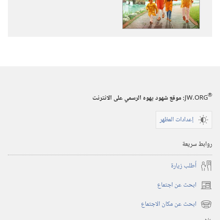
استيقظ‏!‏
نصائح
مفيدة
لحياة
سعيدة
®
JW.ORG
:‏ موقع شهود يهوه الرسمي على الانترنت
إعدادات المظهر
روابط سريعة
أُطلب زيارة
ابحث عن اجتماع
(يفتح
نافذة
ابحث عن مكان الاجتماع
(يفتح
جديدة)