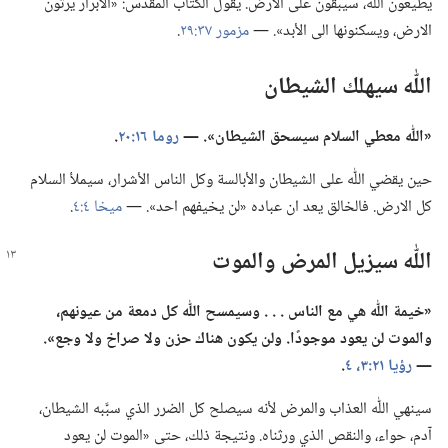
يطيعون اللّٰه،‏ سيبقون على الارض.‏ يقول الكتاب المقدس:‏ «الأبرار يرثون
الارض،‏ ويسكنونها الى الأبد».‏ —‏
مزمور ٣٧:‏٢٩
‏.‏
اللّٰه سيهلك الشيطان
‏«اللّٰه معطي السلام سيسحق الشيطان».‏ —‏
روما ١٦:‏٢٠
‏.‏
حين يقضي اللّٰه على الشيطان والأبالسة وكل الناس الأشرار،‏ سيملأ السلام
كل الارض.‏ فالخالق يعد ان عباده «لن يخيفهم احد».‏ —‏
ميخا ٤:‏٤
‏.‏
اللّٰه سيزيل المرض والموت
‏«خيمة اللّٰه هي مع الناس .‏ .‏ .‏ وسيمسح اللّٰه كل دمعة من عيونهم،‏
والموت لن يعود موجودًا.‏ ولن يكون هناك حزن ولا صراخ ولا وجع».‏
—‏
رؤيا ٢١:‏٣،‏ ٤
‏.‏
سينهي اللّٰه العذاب والمرض لأنه سيصلح كل الضرر الذي سبَّبه الشيطان،‏
آدم،‏ حواء،‏ والنقص الذي ورثناه.‏ ونتيجة ذلك،‏ حتى «الموت لن يعود