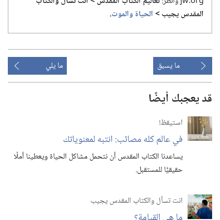
jw.‎org وانظر:‏
تعاليم الكتاب المقدس >‏ انت تسأل والكتاب
المقدس يجيب >‏
الحياة والموت
‏.‏
ما يسبق
ما يلي
قد يعجبك أيضًا
استيقظ‏!‏
في عالم كله مصائب:‏ انتبه لمعنوياتك
يساعدنا الكتاب المقدس أن نتحمل مشاكل الحياة ويعطينا أملًا
حقيقيًّا للمستقبل.‏
انت تسأل والكتاب المقدس يجيب
ما هي القيامة؟‏