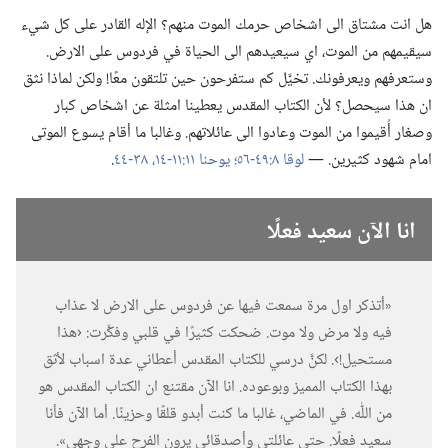
هل انت مشتاق الى اشخاص حرمك الموت منهم؟‏ الإله القادر على كل شيء
سيقيمهم من الموت،‏ اي سيعيدهم الى الحياة في فردوس على الارض.‏
وستعرفهم ويعرفونك.‏ تخيَّل كم ستفرحون حين تلتقون معًا!‏ ولكن لماذا نثق
ان هذا سيحصل؟‏ لأن الكتاب المقدس يعطينا امثلة عن اشخاص كبار
وصغار أُقيموا من الموت وعادوا الى عائلاتهم.‏ وغالبا ما أقام يسوع الموتى
امام شهود كثيرين.‏ —‏
لوقا ٨:‏٤٩-‏٥٦؛‏
يوحنا ١١:‏١١-‏١٤،‏
٣٨-‏٤٤
‏.‏
انا الآن سعيد فعلًا
‏«أتذكر اول مرة سمعت فيها عن فردوس على الارض لا عذاب
فيه ولا مرض ولا موت.‏ ضحكت كثيرًا في قلبي وفكَّرت:‏ ‹هذا
مستحيل!‏›.‏ لكنَّ درسي للكتاب المقدس أعطاني عدة اسباب لأثق
بهذا الكتاب المميز وبوعوده.‏ انا الآن مقتنع ان الكتاب المقدس هو
من اللّٰه.‏ في الماضي،‏ غالبا ما كنت أبدو قلقًا وحزينًا.‏ أما الآن فأنا
سعيد فعلًا.‏ حتى عائلتي وأصدقائي يرون الفرح على وجهي».‏