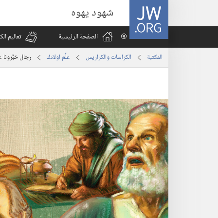
JW.ORG
شهود يهوه
الصفحة الرئيسية
تعاليم ال
المكتبة
الكراسات والكراريس
علِّم اولادك
رجال خبَّرونا