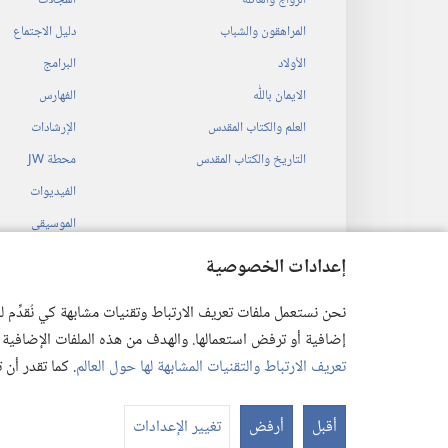
المراهقون والشباب
دليل الاجتماع
الأولاد
البرامج
الايمان باللّٰه
الفهارس
العلم والكتاب المقدس
الإرشادات
التاريخ والكتاب المقدس
محطة‏ ‏JW
الفيديوات
الموسيقى
المسرحيات السمع
إعدادات الخصوصية
قراءات مسرحية م
نحن نستعمل ملفات تعريف الارتباط وتقنيات مشابهة كي نُقدِّم
إضافية أو ترفض استعمالها. والهدف من هذه الملفات الإضافية هو أن
تعريف الارتباط والتقنيات المشابهة لها حول العالم
. كما تقدر أن
 Society of Pennsylvania
أقبل
أرفض
تغيير الإعدادات