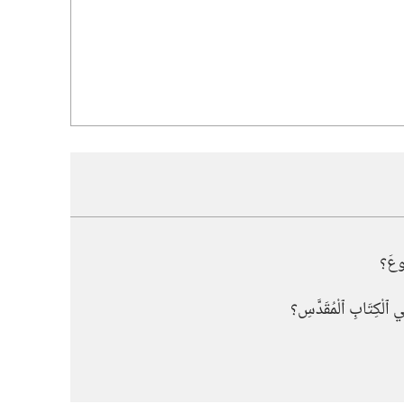
وعَ؟‏
ي ٱلْكِتَابِ ٱلْمُقَدَّسِ؟‏