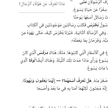
َرَفَ ٱلرَّسُولَانِ
مَتَّى
مَاذَا تَعْرِفُ عَنْ هٰؤُلَاءِ ٱلرِّجَالِ؟‏
 سِفْرًا عَنْ حَيَاةِ يَسُوعَ.‏
اثَ رَسَائِلَ ٱسْمُهَا يُوحَنَّا
لرَّسُولُ
بُطْرُسُ
فَكَتَبَ رِسَالَتَيْنِ مَوْجُودَتَيْنِ فِي ٱلْكِتَابِ
 وَفِي ٱلرِّسَالَةِ ٱلثَّانِيَةِ،‏ خَبَّرَنَا بُطْرُسُ كَيْفَ حَكَى يَهْوَهُ مِنَ
هُ،‏ وَفَرْحَانٌ بِمَا يَعْمَلُهُ›.‏
َ فِي ٱلْأَسْفَارِ ٱلَّتِي كَتَبُوهَا.‏ مَثَلًا،‏ هُنَاكَ
مَرْقُسُ
ٱلَّذِي كَانَ
سُوعَ وَرَأَى مَاذَا حَدَثَ تِلْكَ ٱللَّيْلَةَ.‏ وَهُنَاكَ أَيْضًا
لُوقَا
ٱلَّذِي
مَا مَاتَ يَسُوعُ.‏
ْغَرُ مِنْهُ.‏
هَلْ تَعْرِفُ ٱسْمَهُمَا؟‏ —‏
إِنَّهُمَا
يَعْقُوبُ وَيَهُوذَا
‏.‏
 إِنَّهُ مَجْنُونٌ.‏ لٰكِنَّهُمَا آمَنَا بِهِ فِي مَا بَعْدُ وَأَصْبَحَا