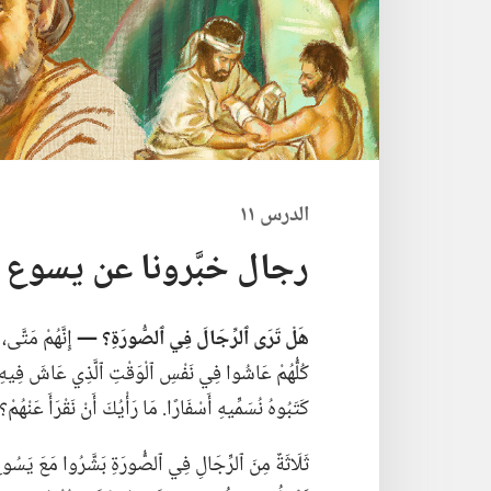
الدرس ١١
رجال خبَّرونا عن يسوع
هَلْ تَرَى ٱلرِّجَالَ فِي ٱلصُّورَةِ؟‏ —‏
إِنَّهُمْ مَتَّى،
كُلُّهُمْ عَاشُوا فِي نَفْسِ ٱلْوَقْتِ ٱلَّذِي عَاشَ فِيهِ يَس
كَتَبُوهُ نُسَمِّيهِ أَسْفَارًا.‏ مَا رَأْيُكَ أَنْ نَقْرَأَ عَنْهُمْ؟‏
ثَلَاثَةٌ مِنَ ٱلرِّجَالِ فِي ٱلصُّورَةِ بَشَّرُوا مَعَ يَسُوعَ