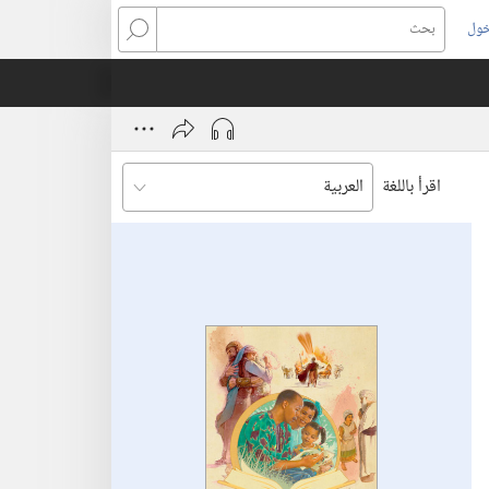
خول
بحث
اقرأ باللغة