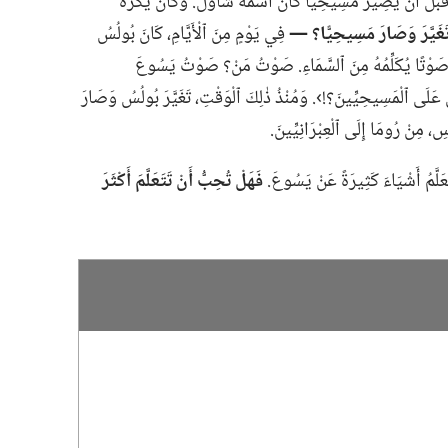
بْلَ أَنْ يَصِيرَ مَسِيحِيًّا كَانَ ٱسْمُهُ شَاوُلَ.‏ وَكَانَ يَكْرَهُ
َغَيَّرَ وَصَارَ مَسِيحِيًّا؟‏ —‏
فِي يَوْمٍ مِنَ ٱلْأَيَّامِ،‏ كَانَ بُولُسُ
َ صَوْتًا يُكَلِّمُهُ مِنَ ٱلسَّمَاءِ.‏ صَوْتُ مَنْ؟‏ صَوْتُ يَسُوعَ
لَى ٱلْمَسِيحِيِّينَ؟‏!‏›.‏ وَمُنْذُ ذٰلِكَ ٱلْوَقْتِ،‏ تَغَيَّرَ بُولُسُ وَصَارَ
َعَلَّمُ أَشْيَاءَ كَثِيرَةً عَنْ يَسُوعَ.‏
فَهَلْ تُحِبُّ أَنْ تَتَعَلَّمَ أَكْثَرَ