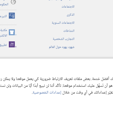
الحكوم
الاجتماعات
الذكرى
التبرع
(يفتح
الاجتماعات السنوية
نافذة
جديدة)
مكتبة 
النشاطات
(يفتح
الالكت
التجارب الشخصية
نافذة
تطبيق
جديدة)
شهود يهوه حول العالم
ية
ن الكتاب المقدس
 لك أفضل خدمة. بعض ملفات تعريف الارتباط ضرورية كي يعمل موقعنا ولا يمكن رفض
 نُسهِّل عليك استخدام موقعنا. تأكَّد أننا لن نبيع أبدًا أيًّا من البيانات ولن نس
 تغيِّر إعداداتك في أي وقت من خلال
إعدادات الخصوصية
.
© 2026 .Watch Tower Bible and Tract
Copyright
شروط الاستخدام
|
سياسة الخص