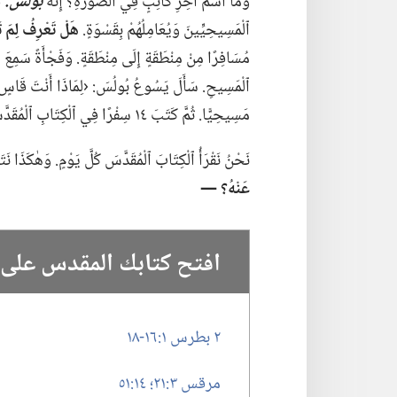
وَمَا ٱسْمُ آخِرِ كَاتِبٍ فِي ٱلصُّورَةِ؟‏ إِنَّهُ
بُولُسُ.‏
قَ
ٱلْمَسِيحِيِّينَ وَيُعَامِلُهُمْ بِقَسْوَةٍ.‏
هَلْ تَعْرِفُ لِمَ ت
مُسَافِرًا مِنْ مِنْطَقَةٍ إِلَى مِنْطَقَةٍ.‏ وَفَجْأَةً سَمِع
ٱلْمَسِيحِ.‏ سَأَلَ يَسُوعُ بُولُسَ:‏ ‹لِمَاذَا أَنْتَ قَاسٍ عَ
مَسِيحِيًّا.‏ ثُمَّ كَتَبَ ١٤ سِفْرًا فِي ٱلْكِتَابِ ٱلْمُقَدَّسِ،‏ مِنْ رُومَا إِلَى ٱلْعِبْرَانِيِّينَ.‏
نَحْنُ نَقْرَأُ ٱلْكِتَابَ ٱلْمُقَدَّسَ كُلَّ يَوْمٍ.‏ وَهٰكَذَا نَت
عَنْهُ؟‏ —‏
افتح كتابك المقدس على
٢ بطرس ١:‏​١٦-‏١٨
مرقس ٣:‏٢١؛‏
١٤:‏٥١