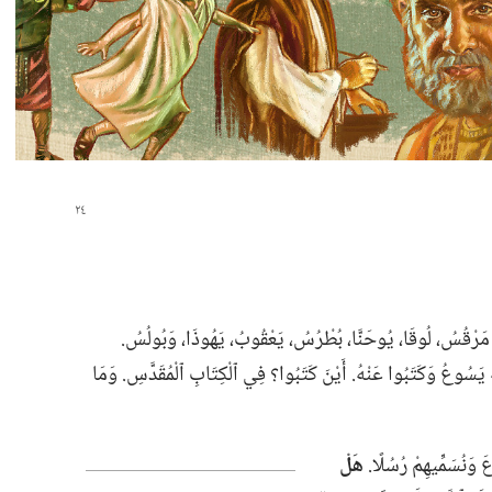
‏ مَرْقُسُ،‏ لُوقَا،‏ يُوحَنَّا،‏ بُطْرُسُ،‏ يَعْقُوبُ،‏ يَهُوذَا،‏ وَبُولُسُ.‏
ُوعُ وَكَتَبُوا عَنْهُ.‏ أَيْنَ كَتَبُوا؟‏ فِي ٱلْكِتَابِ ٱلْمُقَدَّسِ.‏ وَمَا
 وَنُسَمِّيهِمْ رُسُلًا.‏
هَلْ