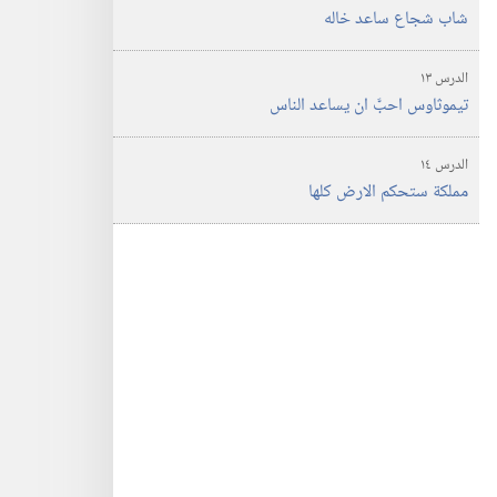
شاب شجاع ساعد خاله
الدرس ‏١٣‏
تيموثاوس احبَّ ان يساعد الناس
الدرس ‏١٤‏
مملكة ستحكم الارض كلها