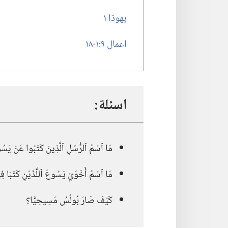
يهوذا ١
اعمال ٩:‏​١-‏١٨
اسئلة:‏
مَا ٱسْمُ ٱلرُّسُلِ ٱلَّذِينَ كَتَبُوا عَنْ يَسُ
مَا ٱسْمُ أَخَوَيْ يَسُوعَ ٱللَّذَيْنِ كَتَبَا فِ
كَيْفَ صَارَ بُولُسُ مَسِيحِيًّا؟‏