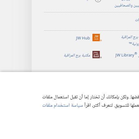
يين والصحافيين
ات
برج المراقبة
JW Hub
(يفتح
رونية
™
نافذة
®
جديدة)
JW Library
مكتبة برج المراقبة
ها. ولكن بإمكانك أن تختار إما أن تقبل استعمال ملفات
تعملها للتسويق. لتعرف أكثر، اقرأ
سياسة استخدام ملفات
وصية
|
إعدادات الخصوصية