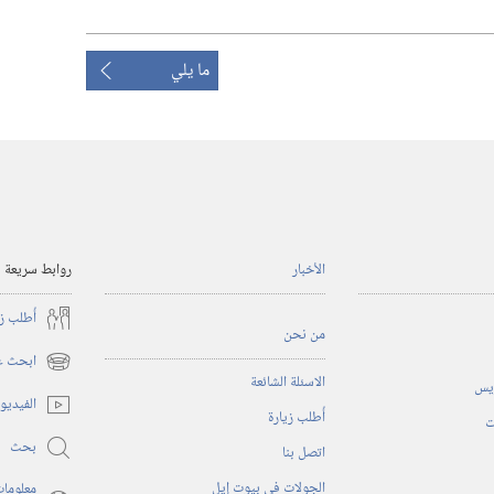
ما يلي
الأخبار
روابط سريعة
أُطلب ز
من نحن
ابحث عن
(يفتح
الاسئلة الشائعة
ريس
نافذة
الفيديو
أُطلب زيارة
جديدة)
ت
بحث
اتصل بنا
الجولات في بيوت إيل
معلومات