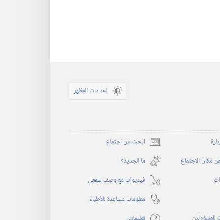
إعدادات المظهر
يارة
ابحث عن اجتماع
(يفتح
نافذة
 مكان الاجتماع
ما الجديد؟‏
جديدة)
ات
فيديوات مع وصف سمعي
معلومات مساعِدة للأطباء
 للمسؤولين
تعليمات