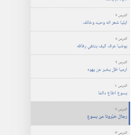
الدرس ‏٧‏
ايليا شعر انه وحيد وخائف
الدرس ‏٨‏
يوشيا عرف كيف ينتقي رفاقه
الدرس ‏٩‏
ارميا ظل يخبر عن يهوه
الدرس ‏١٠‏
يسوع اطاع دائما
الدرس ‏١١‏
رجال خبَّرونا عن يسوع
الدرس ‏١٢‏