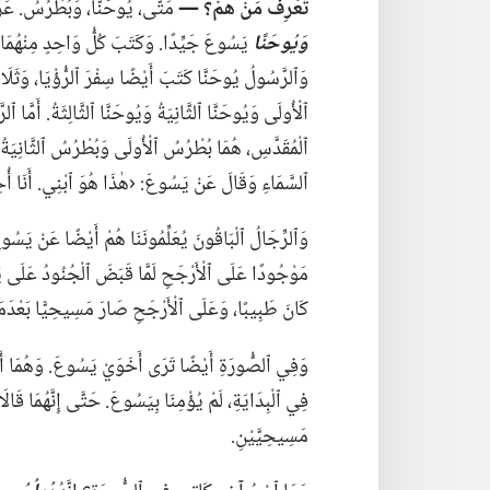
تَعْرِفُ مَنْ هُمْ؟‏ —‏
مَتَّى،‏ يُوحَنَّا،‏ وَبُطْرُسُ.‏ ع
وَيُوحَنَّا
يَسُوعَ جَيِّدًا.‏ وَكَتَبَ كُلُّ وَاحِدٍ مِنْهُمَا
وَٱلرَّسُولُ يُوحَنَّا كَتَبَ أَيْضًا سِفْرَ ٱلرُّؤْيَا،‏ وَثَلَ
ٱلْأُولَى وَيُوحَنَّا ٱلثَّانِيَةُ وَيُوحَنَّا ٱلثَّالِثَةُ.‏ أَمَّا ٱ
ٱلْمُقَدَّسِ،‏ هُمَا بُطْرُسُ ٱلْأُولَى وَبُطْرُسُ ٱلثَّانِيَةُ.‏
ٱلسَّمَاءِ وَقَالَ عَنْ يَسُوعَ:‏ ‹هٰذَا هُوَ ٱبْنِي.‏ أَنَا أُحِبُّ
وَٱلرِّجَالُ ٱلْبَاقُونَ يُعَلِّمُونَنَا هُمْ أَيْضًا عَنْ يَسُوع
مَوْجُودًا عَلَى ٱلْأَرْجَحِ لَمَّا قَبَضَ ٱلْجُنُودُ عَلَى يَ
كَانَ طَبِيبًا،‏ وَعَلَى ٱلْأَرْجَحِ صَارَ مَسِيحِيًّا بَعْدَ
وَفِي ٱلصُّورَةِ أَيْضًا تَرَى أَخَوَيْ يَسُوعَ.‏ وَهُمَا أَص
فِي ٱلْبِدَايَةِ،‏ لَمْ يُؤْمِنَا بِيَسُوعَ.‏ حَتَّى إِنَّهُمَا قَالَا
مَسِيحِيَّيْنِ.‏