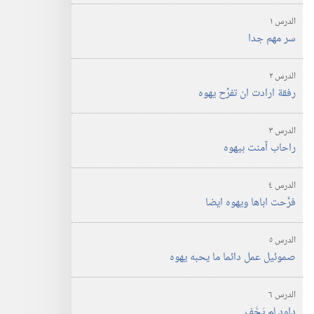
الدرس ‏١‏
سر مهم جدا
الدرس ‏٢‏
رفقة ارادت ان تفرِّح يهوه
الدرس ‏٣‏
راحاب آمنت بيهوه
الدرس ‏٤‏
فرَّحت اباها ويهوه ايضا
الدرس ‏٥‏
صموئيل عمل دائما ما يحبه يهوه
الدرس ‏٦‏
داود لم يَخَف