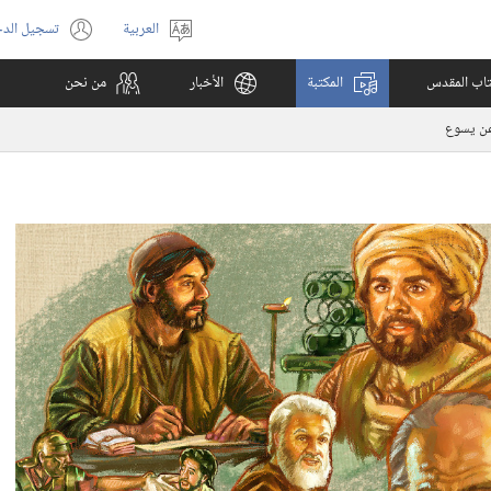
العربية
تسجيل الد
اختر
(يفتح
اللغة
نافذة
كتاب المقدس
المكتبة
الأخبار
من نحن
جديدة)
 عن يسوع