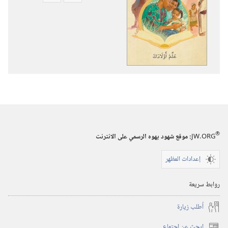
تنزيل
تنزيل
الاصدارات
التسجيلات
علِّم
السمعية
اولادك
علِّم
اولادك
®
JW.ORG
:‏ موقع شهود يهوه الرسمي على الانترنت
إعدادات المظهر
روابط سريعة
أُطلب زيارة
ابحث عن اجتماع