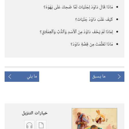
مَاذَا قَالَ دَاوُدُ لِجُلْيَاتَ لَمَّا ضَحِكَ عَلَى يَهْوَهَ؟‏
كَيْفَ غَلَبَ دَاوُدُ جُلْيَاتَ؟‏
لِمَاذَا لَمْ يَخَفْ دَاوُدُ مِنَ ٱلْأَسَدِ وَٱلدُّبِّ وَٱلْعِمْلَاقِ؟‏
مَاذَا تَعَلَّمْتَ مِنْ قِصَّةِ دَاوُدَ؟‏
ما يسبق
ما يلي
خيارات التنزيل
خيارات
خيارات