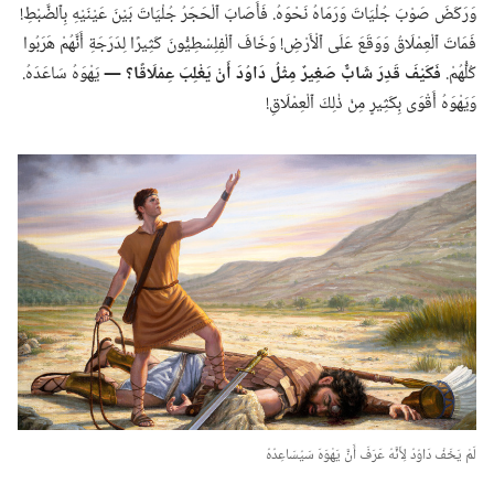
وَرَكَضَ صَوْبَ جُلْيَاتَ وَرَمَاهُ نَحْوَهُ.‏ فَأَصَابَ ٱلْحَجَرُ جُلْيَاتَ بَيْنَ عَيْنَيْهِ بِٱلضَّبْطِ!‏
فَمَاتَ ٱلْعِمْلَاقُ وَوَقَعَ عَلَى ٱلْأَرْضِ!‏ وَخَافَ ٱلْفِلِسْطِيُّونَ كَثِيرًا لِدَرَجَةِ أَنَّهُمْ هَرَبُوا
كُلُّهُمْ.‏
فَكَيْفَ قَدِرَ شَابٌّ صَغِيرٌ مِثْلُ دَاوُدَ أَنْ يَغْلِبَ عِمْلَاقًا؟‏ —‏
يَهْوَهُ سَاعَدَهُ.‏
وَيَهْوَهُ أَقْوَى بِكَثِيرٍ مِنْ ذٰلِكَ ٱلْعِمْلَاقِ!‏
لَمْ يَخَفْ دَاوُدُ لِأَنَّهُ عَرَفَ أَنَّ يَهْوَهَ سَيُسَاعِدُهُ