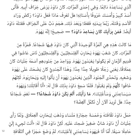
ٱلَّذِي يُسَاعِدُهُ دَائِمًا.‏ وَفِي إِحْدَى ٱلْمَرَّاتِ،‏ كَانَ دَاوُدُ يَرْعَى خِرَافَ أَبِيهِ.‏ فَأَتَى
أَسَدٌ كَبِيرٌ وَأَمْسَكَ خَرُوفًا بِأَسْنَانِهِ!‏ هَلْ تَعْرِفُ مَاذَا فَعَلَ دَاوُدُ؟‏ رَكَضَ وَرَاءَ
ٱلْأَسَدِ وَقَتَلَهُ،‏ رُبَّمَا بِيَدَيْهِ فَقَطْ!‏ وَبَعْدَ ذٰلِكَ،‏ هَجَمَ دُبٌّ عَلَى ٱلْخِرَافِ فَقَتَلَهُ دَاوُدُ
أَيْضًا.‏
فَمَنْ بِرَأْيِكَ كَانَ يُسَاعِدُ دَاوُدَ؟‏ —‏
صَحِيحٌ!‏ إِنَّهُ يَهْوَهُ.‏
مَا كَانَتْ هٰذِهِ هِيَ ٱلْمَرَّةَ ٱلْوَحِيدَةَ ٱلَّتِي كَانَ دَاوُدُ فِيهَا شُجَاعًا.‏ فَمَرَّةً مِنَ
ٱلْمَرَّاتِ،‏ كَانَ شَعْبُ يَهْوَهَ يُحَارِبُ ٱلْفِلِسْطِيِّينَ.‏ وَٱلْفِلِسْطِيُّونَ نَاسٌ عَاشُوا فِي
قَدِيمِ ٱلزَّمَانِ لَمْ يَكُونُوا يَعْبُدُونَ يَهْوَهَ.‏ وَوَاحِدٌ مِنْ جُنُودِهِمِ ٱسْمُهُ جُلْيَاتُ كَانَ
عِمْلَاقًا،‏ يَعْنِي رَجُلًا طَوِيلًا جِدًّا جِدًّا.‏ وَهٰذَا ٱلْجُنْدِيُّ كَانَ يَضْحَكُ عَلَى يَهْوَهَ
وَشَعْبِهِ.‏ وَتَحَدَّى ٱلْجُنُودَ ٱلَّذِينَ يَعْبُدُونَ يَهْوَهَ أَنْ يَأْتُوا إِلَيْهِ وَيُحَارِبُوهُ.‏ لٰكِنَّهُمْ
خَافُوا كُلُّهُمْ وَلَمْ يَقْبَلُوا.‏ فَلَمَّا سَمِعَ دَاوُدُ بِذٰلِكَ قَالَ لَهُ:‏ ‹أَنَا أُقَاتِلُكَ!‏ وَيَهْوَهُ
سَيُسَاعِدُنِي وَسَأَغْلِبُكَ!‏›.‏
مَا رَأْيُكَ،‏ أَلَمْ يَكُنْ دَاوُدُ شُجَاعًا؟‏ —‏
نَعَمْ،‏ شُجَاعًا
جِدًّا.‏ هَلْ تُرِيدُ ٱلْآنَ أَنْ نُكَمِّلَ ٱلْقِصَّةَ؟‏
حَمَلَ دَاوُدُ نَقَّافَتَهُ وَخَمْسَةَ حِجَارَةٍ مَلْسَاءَ وَذَهَبَ لِيُحَارِبَ ٱلْعِمْلَاقَ.‏ وَلَمَّا رَأَى
جُلْيَاتُ أَنَّ دَاوُدَ شَابٌّ صَغِيرٌ ضَحِكَ عَلَيْهِ.‏ لٰكِنَّ دَاوُدَ قَالَ لَهُ:‏ ‹أَنْتَ تَجِيءُ إِلَيَّ
حَامِلًا سَيْفًا،‏ أَمَّا أَنَا فَيَهْوَهُ
يُسَاعِدُنِي لِأَغْلِبَكَ!‏›.‏ ثُمَّ وَضَعَ حَجَرًا فِي ٱلنَّقَّافَةِ