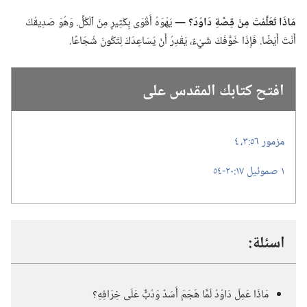
مَاذَا تَعَلَّمْتَ مِنْ قِصَّةِ دَاوُدَ؟‏ —‏
يَهْوَهُ أَقْوَى بِكَثِيرٍ مِنَ ٱلْكُلِّ.‏ وَهُوَ صَدِيقُكَ
أَنْتَ أَيْضًا.‏ فَإِذَا خَوَّفَكَ شَيْءٌ،‏ يَقْدِرُ أَنْ يُسَاعِدَكَ لِتَكُونَ شُجَاعًا.‏
افتح كتابك المقدس على
مزمور ٥٦:‏​٣،‏ ٤
١ صموئيل ١٧:‏​٢٠-‏٥٤
اسئلة:‏
مَاذَا عَمِلَ دَاوُدُ لَمَّا هَجَمَ أَسَدٌ وَدُبٌّ عَلَى خِرَافِهِ؟‏