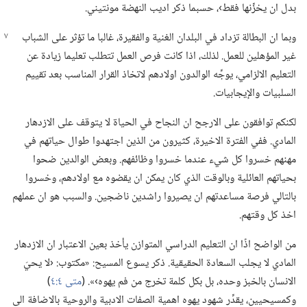
بدل ان يخزِّنها فقط›،‏ حسبما ذكر اديب النهضة مونتيني.‏
وبما ان البطالة تزداد في البلدان الغنية والفقيرة،‏ غالبا ما تؤثر على الشباب
غير المؤهلين للعمل.‏ لذلك،‏ اذا كانت فرص العمل تتطلب تعليما زيادة عن
التعليم الالزامي،‏ يوجِّه الوالدون اولادهم لاتخاذ القرار المناسب بعد تقييم
السلبيات والإيجابيات.‏
لكنكم توافقون على الارجح ان النجاح في الحياة لا يتوقف على الازدهار
المادي.‏ ففي الفترة الاخيرة،‏ كثيرون من الذين اجتهدوا طوال حياتهم في
مهنهم خسروا كل شيء عندما خسروا وظائفهم.‏ وبعض الوالدين ضحوا
بحياتهم العائلية وبالوقت الذي كان يمكن ان يقضوه مع اولادهم،‏ وخسروا
بالتالي فرصة مساعدتهم ان يصيروا راشدين ناضجين.‏ والسبب هو ان عملهم
اخذ كل وقتهم.‏
من الواضح اذًا ان التعليم الدراسي المتوازن يأخذ بعين الاعتبار ان الازدهار
المادي لا يجلب السعادة الحقيقية.‏ ذكر يسوع المسيح:‏ «مكتوب:‏ ‹لا يحيَ
الانسان بالخبز وحده،‏ بل بكل كلمة تخرج من فم يهوه›».‏ (‏
متى ٤:‏٤
‏)‏
وكمسيحيين،‏ يقدِّر شهود يهوه اهمية الصفات الادبية والروحية بالاضافة الى