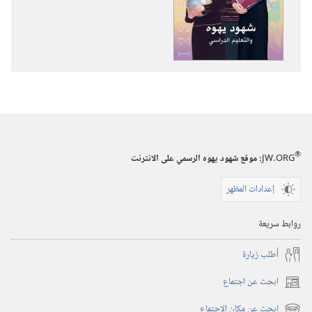
الاصدارات
شهود
يهوه
والتعليم
الدراسي
®
JW.ORG
:‏ موقع شهود يهوه الرسمي على الانترنت
إعدادات المظهر
روابط سريعة
أُطلب زيارة
ابحث عن اجتماع
(يفتح
نافذة
ابحث عن مكان الاجتماع