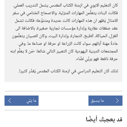
كان التعليم الابوي في ازمنة الكتاب المقدس يشمل التدريب العملي.‏
فكانت البنات يتعلَّمن المهارات المنزلية.‏ والاصحاح الختامي في سفر
الامثال يُظهر ان هذه المهارات كانت عديدة ومتنوِّعة؛‏ فكانت تشمل
عقد صفقات عقارية وإدارة مؤسسات تجارية صغيرة،‏ بالاضافة الى
الغزل،‏ الحياكة،‏ الطبخ،‏ التجارة،‏ وإدارة البيت.‏ وكان الصبيان يتعلَّمون
عادةً مهنة آبائهم،‏ سواء كانت الزراعة او حرفة او صناعة ما.‏ وفي
المجتمعات الدينية اليهودية كان التعبير التالي شائعا:‏ «مَن لا يعلِّم ابنه
حرفة نافعة فهو يربِّي لصًّا».‏
لذلك كان التعليم الدراسي في ازمنة الكتاب المقدس يُقدَّر كثيرا.‏
ما يسبق
ما يلي
قد يعجبك أيضًا