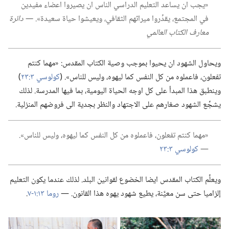
‏«يجب ان يساعد التعليم الدراسي الناس ان يصيروا اعضاء مفيدين
في المجتمع،‏ يقدِّروا ميراثهم الثقافي،‏ ويعيشوا حياة سعيدة».‏
‏—‏ دائرة
معارف الكتاب العالمي
ويحاول الشهود ان يحيوا بموجب وصية الكتاب المقدس:‏ «مهما كنتم
تفعلون،‏ فاعملوه من كل النفس كما ليهوه،‏ وليس للناس».‏ (‏
كولوسي ٣:‏٢٣
‏)‏
وينطبق هذا المبدأ على كل اوجه الحياة اليومية،‏ بما فيها المدرسة.‏ لذلك
يشجِّع الشهود صغارهم على الاجتهاد والنظر بجدية الى فروضهم المنزلية.‏
‏«مهما كنتم تفعلون،‏ فاعملوه من كل النفس كما ليهوه،‏ وليس للناس».‏
—‏
كولوسي ٣:‏٢٣
ويعلِّم الكتاب المقدس ايضا الخضوع لقوانين البلد.‏ لذلك عندما يكون التعليم
إلزاميا حتى سن معيَّنة،‏ يطيع شهود يهوه هذا القانون.‏ —‏
روما ١٣:‏١-‏٧
‏.‏