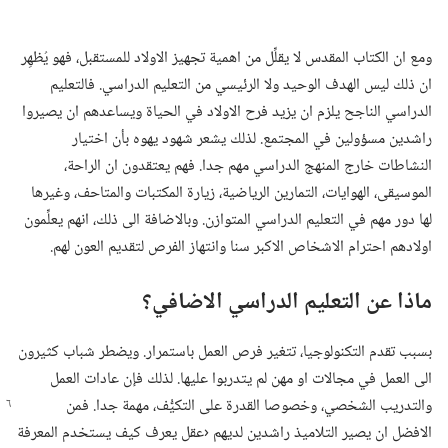
ومع ان الكتاب المقدس لا يقلِّل من اهمية تجهيز الاولاد للمستقبل،‏ فهو يُظهِر
ان ذلك ليس الهدف الوحيد ولا الرئيسي من التعليم الدراسي.‏ فالتعليم
الدراسي الناجح يلزم ان يزيد فرح الاولاد في الحياة ويساعدهم ان يصيروا
راشدين مسؤولين في المجتمع.‏ لذلك يشعر شهود يهوه بأن اختيار
النشاطات خارج المنهج الدراسي مهم جدا.‏ فهم يعتقدون ان الراحة،‏
الموسيقى،‏ الهوايات،‏ التمارين الرياضية،‏ زيارة المكتبات والمتاحف،‏ وغيرها
لها دور مهم في التعليم الدراسي المتوازن.‏ وبالاضافة الى ذلك،‏ انهم يعلِّمون
اولادهم احترام الاشخاص الاكبر سنا وانتهاز الفرص لتقديم العون لهم.‏
ماذا عن التعليم الدراسي الاضافي؟‏
بسبب تقدم التكنولوجيا،‏ تتغير فرص العمل باستمرار.‏ ويضطر شباب كثيرون
الى العمل في مجالات او مهن لم يتدربوا عليها.‏ لذلك فإن عادات العمل
والتدريب الشخصي،‏ وخصوصا القدرة
على التكيُّف،‏ مهمة جدا.‏ فمن
الافضل ان يصير التلاميذ راشدين لديهم ‹عقل يعرف كيف يستخدم المعرفة