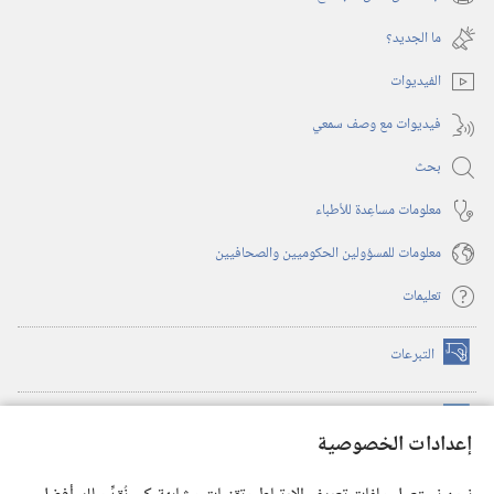
(يفتح
جديدة)
نافذة
ما الجديد؟‏
جديدة)
الفيديوات
فيديوات مع وصف سمعي
بحث
معلومات مساعِدة للأطباء
معلومات للمسؤولين الحكوميين والصحافيين
تعليمات
التبرعات
(يفتح
نافذة
جديدة)
مكتبة برج المراقبة الالكترونية
™
(يفتح
إعدادات الخصوصية
نافذة
JW Hub
جديدة)
(يفتح