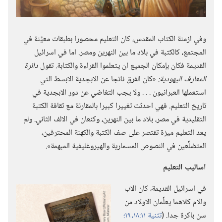
وفي ازمنة الكتاب المقدس،‏ كان التعليم محصورا بطبقات معيَّنة في
المجتمع،‏ كالكتبة في بلاد ما بين النهرين ومصر.‏ اما في اسرائيل
القديمة فكان بإمكان الجميع ان يتعلموا القراءة والكتابة.‏ تقول
دائرة
المعارف اليهودية:‏
«كان الفرق ناتجا عن الابجدية الابسط التي
استعملها العبرانيون .‏ .‏ .‏ ولا يجب التغاضي عن دور الابجدية في
تاريخ التعليم.‏ فهي احدثت تغييرا كبيرا بالمقارنة مع ثقافة الكتبة
التقليدية في مصر،‏ بلاد ما بين النهرين،‏ وكنعان في الالف الثاني.‏ ولم
يعد التعليم ميزة تقتصر على صف الكتبة والكهنة المحترفين،‏
المتضلِّعين في النصوص المسمارية والهيروغليفية المبهمة».‏
اساليب التعليم
في اسرائيل القديمة،‏ كان الاب
والام كلاهما يعلِّمان الاولاد من
سن باكرة جدا.‏ (‏
تثنية ١١:‏١٨،‏ ١٩؛‏