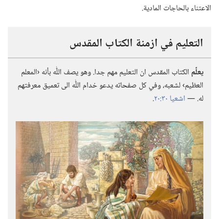
الاعتناء بالحاجات المادية.‏
التعليم في ازمنة الكتاب المقدس
يعلِّم
الكتاب المقدس ان التعليم مهم جدا.‏ وهو يصف اللّٰه بأنه ‹المعلم
العظيم› لشعبه،‏ وفي كل صفحاته يدعو خدام اللّٰه الى تعميق معرفتهم
له.‏ —‏
اشعيا ٣٠:‏٢٠
‏.‏