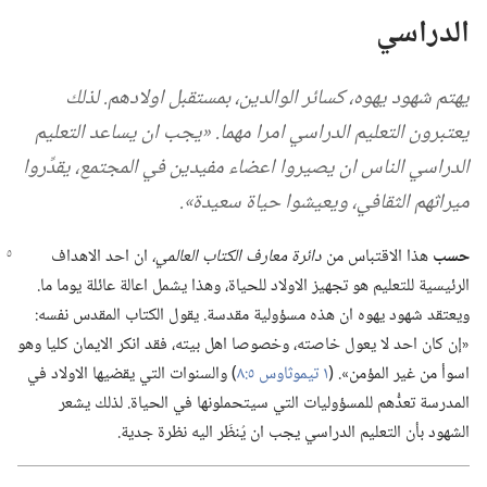
الدراسي
يهتم شهود يهوه،‏ كسائر الوالدين،‏ بمستقبل اولادهم.‏ لذلك
يعتبرون التعليم الدراسي امرا مهما.‏
‏«يجب ان يساعد التعليم
الدراسي الناس ان يصيروا اعضاء مفيدين في المجتمع،‏ يقدِّروا
ميراثهم الثقافي،‏ ويعيشوا حياة سعيدة».‏
حسب
هذا الاقتباس من
دائرة معارف الكتاب العالمي،‏
ان احد الاهداف
الرئيسية للتعليم هو تجهيز الاولاد للحياة،‏ وهذا يشمل اعالة عائلة يوما ما.‏
ويعتقد شهود يهوه ان هذه مسؤولية مقدسة.‏ يقول الكتاب المقدس نفسه:‏
«إن كان احد لا يعول خاصته،‏ وخصوصا اهل بيته،‏ فقد انكر الايمان كليا وهو
اسوأ من غير المؤمن».‏ (‏
١ تيموثاوس ٥:‏٨
‏)‏ والسنوات التي يقضيها الاولاد في
المدرسة تعدُّهم للمسؤوليات التي سيتحملونها في الحياة.‏ لذلك يشعر
الشهود بأن التعليم الدراسي يجب ان يُنظَر اليه نظرة جدية.‏