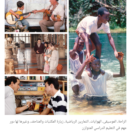
الراحة،‏ الموسيقى،‏ الهوايات،‏ التمارين الرياضية،‏ زيارة المكتبات والمتاحف،‏ وغيرها لها دور
مهم في التعليم الدراسي المتوازن