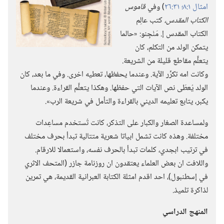
امثال ١:‏٨؛‏
٣١:‏٢٦
‏)‏ وفي
قاموس
الكتاب المقدس،‏
كتب عالِم
الكتاب المقدس إ.‏ مَنْجِنو:‏ «حالما
يتمكن الولد من التكلم،‏ كان
يتعلَّم مقاطع قليلة من الشريعة.‏
وكانت امه تكرِّر الآية.‏ وعندما يحفظها،‏ تعطيه اخرى.‏ وفي ما بعد،‏ كان
الولد يُعطَى نص الآيات التي حفظها.‏ وهكذا يتعلَّم القراءة.‏ وعندما
يكبر،‏ يتابع تعليمه الديني بالقراءة والتأمل في شريعة الرب».‏
ولمساعدة الصغار والكبار على التذكر،‏ كانت تُستخدم مساعِدات
مختلفة.‏ وهذه كانت تشمل ابياتا شعرية متتالية تبدأ بحرف مختلف
في ترتيب ابجدي،‏ كلمات تبدأ بالحرف نفسه،‏ واستعمالا للارقام.‏
واللافت ان بعض العلماء يعتقدون ان روزنامة جازر (‏المتحف الاثري
في إسطنبول)‏،‏ احد اقدم
امثلة الكتابة العبرانية القديمة،‏ هي تمرين
لذاكرة تلميذ.‏
المنهج الدراسي