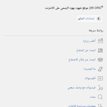
نجوم
®
JW.ORG
:‏ موقع شهود يهوه الرسمي على الانترنت
السماء»
إعدادات المظهر
روابط سريعة
أُطلب زيارة
ابحث عن اجتماع
(يفتح
نافذة
ابحث عن مكان الاجتماع
(يفتح
جديدة)
نافذة
ما الجديد؟‏
جديدة)
الفيديوات
فيديوات مع وصف سمعي
بحث
معلومات مساعِدة للأطباء