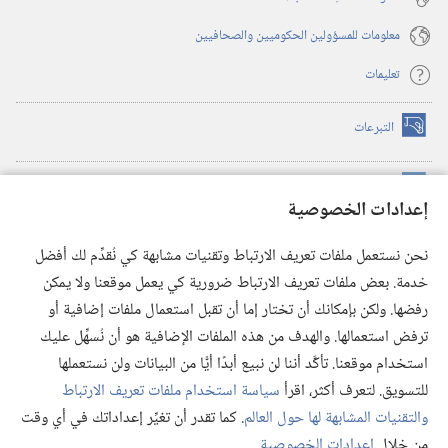
معلومات للمسؤولين الحكوميين والصحافيين
تعليمات
التبرعات
(يفتح
نافذة
جديدة)
مكتبة برج المراقبة الالكترونية
™
(يفتح
إعدادات الخصوصية
نافذة
JW Hub
جديدة)
(يفتح
نحن نستعمل ملفات تعريف الارتباط وتقنيات مشابهة كي نُقدِّم لك أفضل
نافذة
®
خدمة. بعض ملفات تعريف الارتباط ضرورية كي يعمل موقعنا ولا يمكن
تطبيق
JW Library
جديدة)
رفضها. ولكن بإمكانك أن تختار إما أن تقبل استعمال ملفات إضافية أو
مكتبة برج المراقبة
ترفض استعمالها. والهدف من هذه الملفات الإضافية هو أن نُسهِّل عليك
استخدام موقعنا. تأكَّد أننا لن نبيع أبدًا أيًّا من البيانات ولن نستعملها
للتسويق. لتعرف أكثر، اقرأ
سياسة استخدام ملفات تعريف الارتباط
والتقنيات المشابهة لها حول العالم
. كما تقدر أن تغيِّر إعداداتك في أي وقت
Copyright
© 2026 .Watch Tower Bible and Tract Society of Pennsylvania
من خلال
إعدادات الخصوصية
.