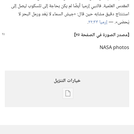
المقدس العلمية.‏ فالنبي إرميا أيضًا لم يكن بحاجة إلى تلسكوب ليصل إلى
استنتاج دقيق مشابه حين قال:‏ «جيش السماء لا يُعَد ورمل البحر لا
يُحصَى».‏ —‏
إرميا ٣٣:‏٢٢
‏.‏
‏[مصدر الصورة في الصفحة ٢٥]‏
NASA photos
خيارات التنزيل
خيارات
تنزيل
الاصدارات
استيقظ!‏:‏
«مثل