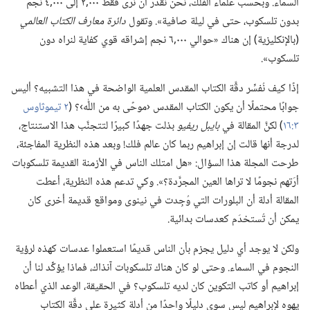
السماء.‏ وبحسب علماء الفلك،‏ نحن نقدر أن نرى فقط ٠٠٠‏,٢ إلى ٠٠٠‏,٤ نجم
بدون تلسكوب،‏ حتى في ليلة صافية».‏ وتقول
دائرة معارف الكتاب العالمي
(‏بالإنكليزية)‏ إن هناك «حوالي ٠٠٠‏,٦ نجم إشراقه قوي كفاية لنراه دون
تلسكوب».‏
إذًا كيف نُفسِّر دقَّة الكتاب المقدس العلمية الواضحة في هذا التشبيه؟‏ أليس
جوابًا محتملًا أن يكون الكتاب المقدس ‹موحًى به من اللّٰه›؟‏ (‏
٢ تيموثاوس
٣:‏١٦
‏)‏ لكنَّ المقالة في
بايبل ريفيو
بذلت جهدًا كبيرًا لتتجنَّب هذا الاستنتاج،‏
لدرجة أنها قالت إن إبراهيم ربما كان عالم فلك!‏ وبعد هذه النظرية المفاجئة،‏
طرحت المجلة هذا السؤال:‏ «هل امتلك الناس في الأزمنة القديمة تلسكوبات
أرَتهم نجومًا لا تراها العين المجرَّدة؟‏».‏ وكي تدعم هذه النظرية،‏ أعطت
المقالة أدلة أن البلورات التي وُجِدت في نينوى ومواقع قديمة أخرى كان
يمكن أن تُستخدَم كعدسات بدائية.‏
ولكن لا يوجد أي دليل يجزم بأن الناس قديمًا استعملوا عدسات كهذه لرؤية
النجوم في السماء.‏ وحتى لو كان هناك تلسكوبات آنذاك،‏ فماذا يؤكِّد لنا أن
إبراهيم أو كاتب التكوين كان لديه تلسكوب؟‏ في الحقيقة،‏ الوعد الذي أعطاه
يهوه لإبراهيم ليس سوى دليلًا واحدًا من أدلة كثيرة على دقَّة الكتاب