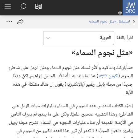
JW.ORG
تسجيل
تغيير
البحث
اظهر
الدخول
لغة
في
القائم
(يفتح
استيقظ!‏:‏ «مثل نجوم السماء»
الموقع
JW.‎ORG
نافذة
جديدة)
اقرأ باللغة
‏«مثل نجوم السماء»‏
‏«سأُبارككَ بالتأكيد وأُكثِّر نسلك مثل نجوم السماء ومثل الرمل على شاطئ
البحر».‏ (‏
تكوين ٢٢:‏١٧
‏)‏ هذا ما وعد به اللّٰه الأب الجليل إبراهيم.‏ لكنَّ عددًا
جديدًا من مجلة
بايبل ريفيو
(‏بالإنكليزية)‏ يقول إن هناك مشكلة في هذه
الآية.‏
يُشبِّه الكتاب المقدس عدد النجوم في السماء بمليارات حبات الرمل على
الشاطئ؛‏ وهذا التشبيه صحيح علميًّا.‏ ولكن على ما يبدو،‏ لم يعرف الناس
في الأزمنة القديمة أن هناك مليارات النجوم في السماء.‏ تشرح مجلة
بايبل
ريفيو:‏
«العين المجرَّدة لا تقدر أن ترى هذا العدد الكبير من النجوم في