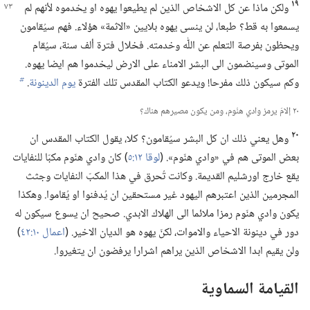
١٩
ولكن ماذا عن كل الاشخاص الذين لم يطيعوا يهوه او يخدموه
لأنهم لم
يسمعوا به قط؟‏ طبعا،‏ لن ينسى يهوه بلايين «الاثمة» هؤلاء.‏ فهم سيُقامون
ويحظون بفرصة التعلم عن اللّٰه وخدمته.‏ فخلال فترة ألف سنة،‏ سيُقام
الموتى وسينضمون الى البشر الامناء على الارض ليخدموا هم ايضا يهوه.‏
وكم سيكون ذلك مفرحا!‏ ويدعو الكتاب المقدس تلك الفترة
يوم الدينونة
‏.‏
b
٢٠ إلامَ يرمز وادي هنّوم،‏ ومن يكون مصيرهم هناك؟‏
٢٠
وهل يعني ذلك ان كل البشر سيُقامون؟‏ كلا،‏ يقول الكتاب المقدس ان
بعض الموتى هم في «وادي هنّوم».‏ (‏
لوقا ١٢:‏٥
‏)‏ كان وادي هنّوم مكبّا للنفايات
يقع خارج اورشليم القديمة.‏ وكانت تُحرق في هذا المكبّ النفايات وجثث
المجرمين الذين اعتبرهم اليهود غير مستحقين ان يُدفنوا او يُقاموا.‏ وهكذا
يكون وادي هنّوم رمزا ملائما الى الهلاك الابدي.‏ صحيح ان يسوع سيكون له
دور في دينونة الاحياء والاموات،‏ لكنّ يهوه هو الديان الاخير.‏ (‏
اعمال ١٠:‏٤٢
‏)‏
ولن يقيم ابدا الاشخاص الذين يراهم اشرارا يرفضون ان يتغيروا.‏
القيامة السماوية