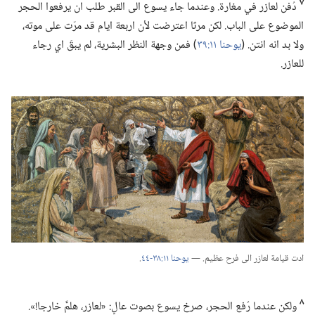
٧
دُفن لعازر في مغارة.‏ وعندما جاء يسوع الى القبر طلب ان يرفعوا الحجر
الموضوع على الباب.‏ لكن مرثا اعترضت لأن اربعة ايام قد مرّت على موته،‏
ولا بد انه انتن.‏ (‏
يوحنا ١١:‏٣٩
‏)‏ فمن وجهة النظر البشرية،‏ لم يبقَ اي رجاء
للعازر.‏
ادت قيامة لعازر الى فرح عظيم.‏ —‏
يوحنا ١١:‏٣٨-‏٤٤
‏.‏
٨
ولكن عندما رُفع الحجر،‏ صرخ يسوع بصوت عالٍ:‏ «لعازر،‏ هلمَّ خارجا!‏».‏