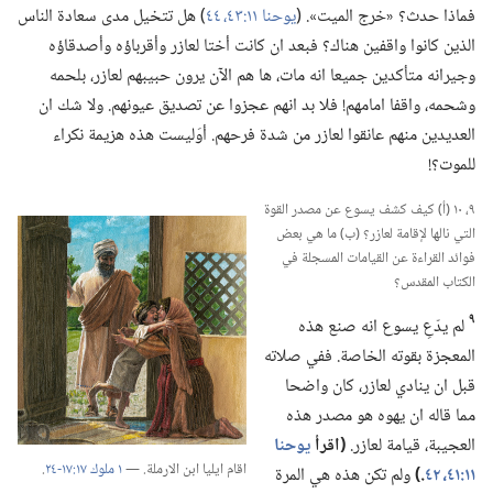
فماذا حدث؟‏ «خرج الميت».‏ (‏
يوحنا ١١:‏٤٣،‏ ٤٤
‏)‏ هل تتخيل مدى سعادة الناس
الذين كانوا واقفين هناك؟‏ فبعد ان كانت أختا لعازر وأقرباؤه وأصدقاؤه
وجيرانه متأكدين جميعا انه مات،‏ ها هم الآن يرون حبيبهم لعازر،‏ بلحمه
وشحمه،‏ واقفا امامهم!‏ فلا بد انهم عجزوا عن تصديق عيونهم.‏ ولا شك ان
العديدين منهم عانقوا لعازر من شدة فرحهم.‏ أوَليست هذه هزيمة نكراء
للموت؟‏!‏
٩،‏ ١٠ (‏أ)‏ كيف كشف يسوع عن مصدر القوة
التي نالها لإقامة لعازر؟‏ (‏ب)‏ ما هي بعض
فوائد القراءة عن القيامات المسجلة في
الكتاب المقدس؟‏
٩
لم يدّعِ يسوع انه صنع هذه
المعجزة بقوته الخاصة.‏ ففي صلاته
قبل ان ينادي لعازر،‏ كان واضحا
مما قاله ان يهوه هو مصدر هذه
العجيبة،‏ قيامة لعازر.‏
‏(‏اقرأ
يوحنا
اقام ايليا ابن الارملة.‏ —‏
١ ملوك ١٧:‏١٧-‏٢٤
‏.‏
١١:‏٤١،‏ ٤٢
‏.‏)‏
ولم تكن هذه هي المرة