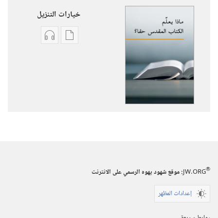
خيارات التنزيل
خيارات
خيارات
تنزيل
تنزيل
الاصدارات
التسجيلات
ماذا
السمعية
يعلّم
ماذا
الكتاب
يعلّم
المقدس
الكتاب
حقا؟‏
المقدس
حقا؟‏
®
JW.ORG
:‏ موقع شهود يهوه الرسمي على الانترنت
إعدادات المظهر
روابط سريعة