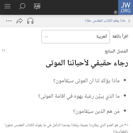
JW.ORG
تسجيل
تغيير
البحث
اظهر
الدخول
لغة
في
القائم
(يفتح
ماذا يعلّم الكتاب المقدس حقا؟‏
الموقع
JW.‎ORG
نافذة
جديدة)
اقرأ باللغة
الفصل السابع
رجاء حقيقي لأحبائنا الموتى
ماذا يؤكد لنا ان الموتى سيُقامون؟‏
ما الذي يبيِّن رغبة يهوه في اقامة الموتى؟‏
مَن هم الذين سيُقامون؟‏
١-‏٣ مَن هو العدو الذي يطاردنا جميعا،‏ ولماذا يمنحنا التأمل في ما يقوله الكتاب المقدس شعورا
بالطمأنينة؟‏