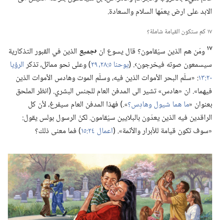
الابد على ارض يعمّها السلام والسعادة.‏
١٧ كم ستكون القيامة شاملة؟‏
١٧
ومَن هم الذين سيُقامون؟‏ قال يسوع ان
‏‹جميع
الذين في القبور التذكارية
سيسمعون صوته فيخرجون›.‏ (‏
يوحنا ٥:‏٢٨،‏ ٢٩
‏)‏ وعلى نحو مماثل،‏ تذكر
الرؤيا
٢٠:‏١٣
‏:‏ «سلّم البحر الأموات الذين فيه،‏ وسلّم الموت وهادس الأموات الذين
فيهما».‏ ان «هادس» تشير الى المدفن العام للجنس البشري.‏ (‏انظر الملحق
بعنوان «‏
ما هما شيول وهادِس؟‏
‏».‏)‏ فهذا المدفن العام سيفرغ،‏ لأن كل
الراقدين فيه الذين يعدّون بالبلايين سيُقامون.‏ لكنّ الرسول بولس يقول:‏
«سوف تكون قيامة للأبرار والأثمة».‏ (‏
اعمال ٢٤:‏١٥
‏)‏ فما معنى ذلك؟‏