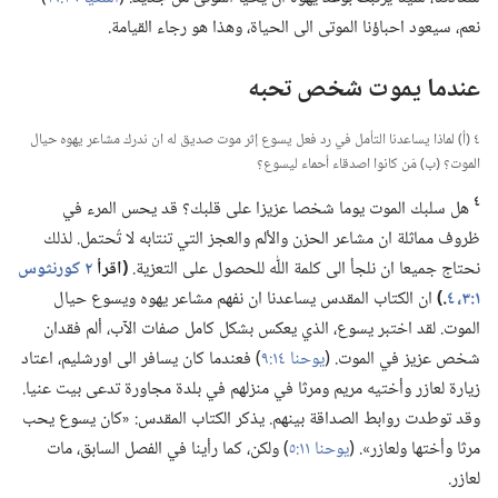
نعم،‏ سيعود احباؤنا الموتى الى الحياة،‏ وهذا هو رجاء القيامة.‏
عندما يموت شخص تحبه
٤ (‏أ)‏ لماذا يساعدنا التأمل في رد فعل يسوع إثر موت صديق له ان ندرك مشاعر يهوه حيال
الموت؟‏ (‏ب)‏ مَن كانوا اصدقاء أحماء ليسوع؟‏
٤
هل سلبك الموت يوما شخصا عزيزا على قلبك؟‏ قد يحس المرء في
ظروف مماثلة ان مشاعر الحزن والألم والعجز التي تنتابه لا تُحتمل.‏ لذلك
نحتاج جميعا ان نلجأ الى كلمة اللّٰه للحصول على التعزية.‏
‏(‏اقرأ
٢ كورنثوس
١:‏٣،‏ ٤
‏.‏)‏
ان الكتاب المقدس يساعدنا ان نفهم مشاعر يهوه ويسوع حيال
الموت.‏ لقد اختبر يسوع،‏ الذي يعكس بشكل كامل صفات الآب،‏ ألم فقدان
شخص عزيز في الموت.‏ (‏
يوحنا ١٤:‏٩
‏)‏ فعندما كان يسافر الى اورشليم،‏ اعتاد
زيارة لعازر وأختيه مريم ومرثا في منزلهم في بلدة مجاورة تدعى بيت عنيا.‏
وقد توطدت روابط الصداقة بينهم.‏ يذكر الكتاب المقدس:‏ «كان يسوع يحب
مرثا وأختها ولعازر».‏ (‏
يوحنا ١١:‏٥
‏)‏ ولكن،‏ كما رأينا في الفصل السابق،‏ مات
لعازر.‏