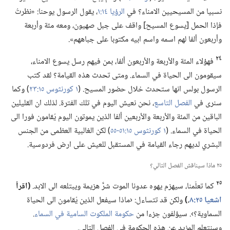
نسبيا من المسيحيين الامناء؟‏ في
الرؤيا ١٤:‏١
‏،‏ يقول الرسول يوحنا:‏ «نظرتُ
فإذا الحمل [يسوع المسيح] واقف على جبل صهيون،‏ ومعه مئة وأربعة
وأربعون ألفا لهم اسمه واسم ابيه مكتوبا على جباههم».‏
٢٤
فهؤلاء المئة والأربعة والأربعون ألفا،‏ بمن فيهم رسل يسوع الامناء،‏
سيقومون الى الحياة في السماء.‏ ومتى تحدث هذه القيامة؟‏ لقد كتب
الرسول بولس انها ستحدث خلال حضور المسيح.‏ (‏
١ كورنثوس ١٥:‏٢٣
‏)‏ وكما
سنرى في
الفصل التاسع
‏،‏ نحن نعيش اليوم في تلك الفترة.‏ لذلك ان القليلين
الباقين من المئة والأربعة والأربعين ألفا الذين يموتون اليوم يُقامون فورا الى
الحياة في السماء.‏ (‏
١ كورنثوس ١٥:‏٥١-‏٥٥
‏)‏ لكن الغالبية العظمى من الجنس
البشري لديهم رجاء القيامة في المستقبل للعيش على ارض فردوسية.‏
٢٥ ماذا سيناقش الفصل التالي؟‏
٢٥
كما تعلّمنا،‏ سيهزم يهوه عدونا الموت شرَّ هزيمة ويبتلعه الى الابد.‏
‏(‏اقرأ
اشعيا ٢٥:‏٨
‏.‏)‏
ولكن قد تتساءل:‏ ‹ماذا سيفعل الذين يُقامون الى الحياة
السماوية؟‏›.‏ سيؤلفون جزءا من
حكومة الملكوت السامية في السماء
‏.‏
وسنتعلم المزيد عن هذه الحكومة في الفصل التالي.‏