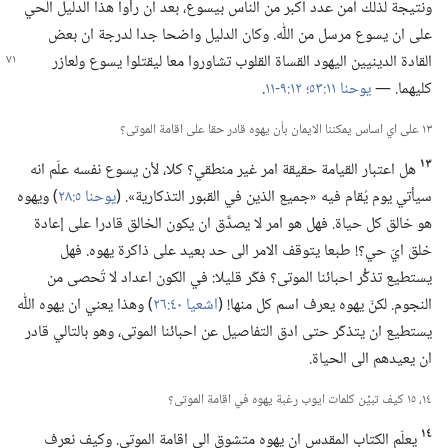
ونتيجة لذلك آمن عدد اكبر من الناس بيسوع،‏ بعد ان رأوا هذا الدليل الحي
على ان يسوع مرسل من اللّٰه.‏ وكان الدليل واضحا جدا لدرجة ان بعض
القادة الدينيين اليهود
القساة القلوب تشاوروا معا ليقتلوا يسوع ولعازر
كليهما.‏ —‏
يوحنا ١١:‏٥٣؛‏
١٢:‏٩-‏١١
‏.‏
١٣ على اي اساس يمكننا الايمان بأن يهوه قادر حقا على اقامة الموتى؟‏
١٣
هل اعتبار القيامة حقيقة امر غير منطقي؟‏ كلا،‏ لأن يسوع نفسه علّم انه
سيأتي يوم يُقام فيه «جميع الذين في القبور التذكارية».‏ (‏
يوحنا ٥:‏٢٨
‏)‏ ويهوه
هو خالق كل حياة.‏ فهل هو امر لا يصدَّق ان يكون الخالق قادرا على إعادة
خلق ايّ حي؟‏!‏ طبعا يتوقف الامر الى حد بعيد على ذاكرة يهوه.‏ فهل
يستطيع تذكُّر احبائنا الموتى؟‏ فكّر قليلا:‏ في الكون اعداد لا تُحصى من
النجوم.‏ لكنّ يهوه يعرف اسم كل منها!‏ (‏
اشعيا ٤٠:‏٢٦
‏)‏ وهذا يعني ان يهوه اللّٰه
يستطيع ان يتذكّر حتى ادق التفاصيل عن احبائنا الموتى،‏ وهو بالتالي قادر
ان يعيدهم الى الحياة.‏
١٤،‏ ١٥ كيف تبيِّن كلمات ايوب رغبة يهوه في اقامة الموتى؟‏
١٤
يعلّم الكتاب المقدس ان يهوه متشوق الى اقامة الموتى.‏ وكيف نعرف