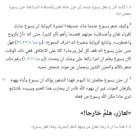
٥،‏ ٦ (‏أ)‏ ما كان ردّ فعل يسوع عندما رأى حزن عائلة لعازر وأصدقائه؟‏ (‏ب)‏ لماذا حُزن يسوع
مطمئن لنا؟‏
٥
وكيف شعر يسوع عندما مات صديقه؟‏ تخبرنا الرواية ان يسوع شارك
اقرباء لعازر وأصدقاءه حزنهم.‏ فعندما رآهم تأثر كثيرا،‏ حتى انه «أنَّ بالروح
واضطرب».‏ وتتابع الرواية مخبرة انه ‹ذرف الدموع›.‏ (‏
يوحنا ١١:‏٣٣،‏
٣٥
‏)‏ فهل
عنى حزن يسوع انه فقد كل أمل ورجاء؟‏ كلا على الاطلاق.‏ ففي ذلك الوقت،‏
كان يسوع يعلم ان امرا رائعا على وشك ان يحدث.‏ (‏
يوحنا ١١:‏٣،‏ ٤
‏)‏ رغم ذلك،‏
شعر بالألم والحزن اللذين ينجمان عن موت شخص نحبه.‏
٦
ان حزن يسوع مطمئن لنا اليوم.‏ فهذا الشعور يؤكد ان يسوع وأباه
يهوه
يكرهان الموت،‏ غير ان يهوه اللّٰه قادر ان يحارب هذا العدو ويبيده.‏ فلنتابع
لنرى ماذا مكّن اللّٰه يسوع من فعله.‏
‏«لعازر،‏ هلمَّ خارجا!‏»‏
٧،‏ ٨ لماذا بدا ان لا رجاء للعازر من وجهة النظر البشرية،‏ وماذا فعل يسوع؟‏