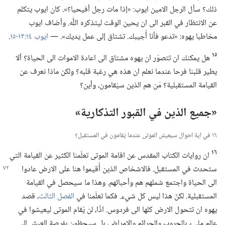
ذلك؟‏ سأل الرجل الامين ايوب:‏ «إذا مات رجل أفيحيا؟‏».‏ كان ايوب يتكلم
عن الانتظار في القبر الى ان يحين الوقت ليتذكره اللّٰه.‏ وأضاف ايوب
مخاطبا يهوه:‏ «تدعو فأنا أُجيبك.‏ تشتاق إلى عمل يديك».‏ —‏
ايوب ١٤:‏١٣-‏١٥
‏.‏
١٥
هل يمكنك ان تتصوّر ان يهوه مشتاق الى اعادة الاموات الى الحياة؟‏ ألا
يطير قلبنا فرحا عندما نعلم ان هذه هي رغبة قلبه؟‏ ولكن ماذا نعرف عن
القيامة المستقبلية؟‏ مَن هم الذين سيُقامون،‏ وأين؟‏
‏«‏جميع الذين في القبور التذكارية»‏
١٦ في اية احوال سيعيش الموتى عندما يُقامون في المستقبل؟‏
١٦
ان روايات الكتاب المقدس عن اقامة الموتى تعلّمنا الكثير عن القيامة التي
ستحدث في المستقبل.‏ فالاشخاص الذين أُقيموا هنا على
الارض عادوا
الى الحياة واجتمع شملهم هم وأحبائهم.‏ وهذا ما سيحصل في القيامة
المستقبلية.‏ لكنّ هذا ليس كل شيء.‏ فكما تعلّمنا في
الفصل الثالث
‏،‏ قصد
يهوه ان تتحول الارض كلها الى فردوس.‏ اذًا،‏ لن يُقام الموتى ليعيشوا في
عالم مليء بالحروب والجرائم والامراض،‏ بل سيحظون بفرصة العيش الى