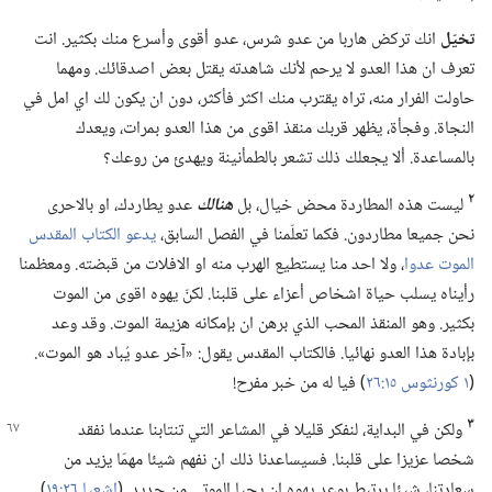
تخيّل
انك تركض هاربا من عدو شرس،‏ عدو أقوى وأسرع منك بكثير.‏ انت
تعرف ان هذا العدو لا يرحم لأنك شاهدته يقتل بعض اصدقائك.‏ ومهما
حاولت الفرار منه،‏ تراه يقترب منك اكثر فأكثر،‏ دون ان يكون لك اي امل في
النجاة.‏ وفجأة،‏ يظهر قربك منقذ اقوى من هذا العدو بمرات،‏ ويعدك
بالمساعدة.‏ ألا يجعلك ذلك تشعر بالطمأنينة ويهدئ من روعك؟‏
٢
ليست هذه المطاردة محض خيال،‏ بل
هنالك
عدو يطاردك،‏ او بالاحرى
نحن جميعا مطاردون.‏ فكما تعلّمنا في الفصل السابق،‏
يدعو الكتاب المقدس
الموت عدوا
‏،‏ ولا احد منا يستطيع الهرب منه او الافلات من قبضته.‏ ومعظمنا
رأيناه يسلب حياة اشخاص أعزاء على قلبنا.‏ لكنّ يهوه اقوى من الموت
بكثير.‏ وهو المنقذ المحب الذي برهن ان بإمكانه هزيمة الموت.‏ وقد وعد
بإبادة هذا العدو نهائيا.‏ فالكتاب المقدس يقول:‏ «آخر عدو يُباد هو الموت».‏
(‏
١ كورنثوس ١٥:‏٢٦
‏)‏ فيا له من خبر مفرح!‏
٣
ولكن في البداية،‏ لنفكر قليلا في المشاعر التي تنتابنا عندما نفقد
شخصا عزيزا على قلبنا.‏ فسيساعدنا ذلك ان نفهم شيئا مهمّا يزيد من
سعادتنا،‏ شيئا يرتبط بوعد يهوه ان يحيا الموتى من جديد.‏ (‏
اشعيا ٢٦:‏١٩
‏)‏