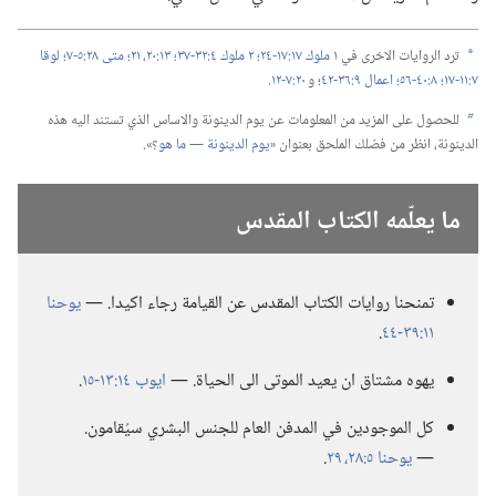
ترد الروايات الاخرى في
١ ملوك ١٧:‏١٧-‏٢٤؛‏
٢ ملوك ٤:‏٣٢-‏٣٧؛‏
١٣:‏٢٠،‏ ٢١؛‏
متى ٢٨:‏٥-‏٧؛‏
لوقا
a
٧:‏١١-‏١٧؛‏
٨:‏٤٠-‏٥٦؛‏
اعمال ٩:‏٣٦-‏٤٢
‏؛‏ و
٢٠:‏٧-‏١٢
‏.‏
للحصول على المزيد من المعلومات عن يوم الدينونة والاساس الذي تستند اليه هذه
b
الدينونة،‏ انظر من فضلك الملحق بعنوان «‏
يوم الدينونة —‏ ما هو؟‏
‏».‏
ما يعلّمه الكتاب المقدس
تمنحنا روايات الكتاب المقدس عن القيامة رجاء اكيدا.‏ —‏
يوحنا
١١:‏٣٩-‏٤٤
‏.‏
يهوه مشتاق ان يعيد الموتى الى الحياة.‏ —‏
ايوب ١٤:‏١٣-‏١٥
‏.‏
كل الموجودين في المدفن العام للجنس البشري سيُقامون.‏
—‏
يوحنا ٥:‏٢٨،‏ ٢٩
‏.‏