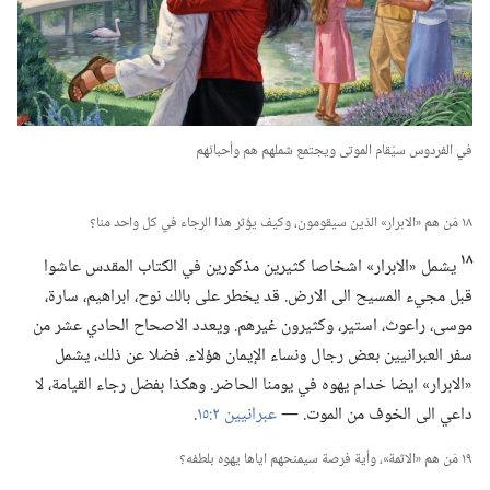
في الفردوس سيُقام الموتى ويجتمع شملهم هم وأحبائهم
١٨ مَن هم «الابرار» الذين سيقومون،‏ وكيف يؤثر هذا الرجاء في كل واحد منا؟‏
١٨
يشمل «الابرار» اشخاصا كثيرين مذكورين في الكتاب المقدس عاشوا
قبل مجيء المسيح الى الارض.‏ قد يخطر على بالك نوح،‏ ابراهيم،‏ سارة،‏
موسى،‏ راعوث،‏ استير،‏ وكثيرون غيرهم.‏ ويعدد الاصحاح الحادي عشر من
سفر العبرانيين بعض رجال ونساء الإيمان هؤلاء.‏ فضلا عن ذلك،‏ يشمل
«الابرار» ايضا خدام يهوه في يومنا الحاضر.‏ وهكذا بفضل رجاء القيامة،‏ لا
داعي الى الخوف من الموت.‏ —‏
عبرانيين ٢:‏١٥
‏.‏
١٩ مَن هم «الاثمة»،‏ وأية فرصة سيمنحهم اياها يهوه بلطفه؟‏