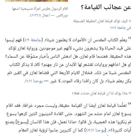
عن عجائب القيامة؟‏
اقام الرسول بطرس امرأة مسيحية اسمها
دوركاس.‏ —‏
اعمال ٩:‏٣٦-‏٤٢
‏.‏
١١ كيف تؤكد قيامة لعازر الحقيقة المسجلة
في
جامعة ٩:‏٥
‏؟‏
١١
يعلّم الكتاب المقدس ان ‹الأموات لا يعلمون شيئا›.‏ (‏
جامعة ٩:‏٥
‏)‏ فهم ليسوا
على قيد الحياة ولا يشعرون بشيء لأنهم غير موجودين.‏ ورواية لعازر تؤكد
هذه الحقيقة.‏ فعندما قام لعازر،‏ هل ادهش الناس بأخبار مشوِّقة عن السماء؟‏
او هل اخافهم بروايات تقشعر لها الأبدان عن نار جهنم؟‏ كلا،‏ لا يذكر الكتاب
المقدس شيئا من ذلك.‏ فخلال الايام الأربعة التي قضاها لعازر في القبر،‏ ‹لم
يكن يعلم شيئا›.‏ بل كان راقدا رقاد الموت،‏ لا غير.‏ —‏
يوحنا ١١:‏١١
‏.‏
١٢ ماذا يؤكد لنا ان قيامة لعازر حدثت فعلا؟‏
١٢
تعلِّمنا قيامة لعازر ايضا ان القيامة حقيقة،‏ وليست مجرد خرافة.‏ فقد اقام
يسوع لعازر امام حشد من الشهود.‏ حتى القادة الدينيون الذين كرهوا يسوع
لم يُنكروا هذه العجيبة،‏ بل قالوا:‏ «ماذا نعمل،‏ فإن هذا الانسان [يسوع] يصنع
آيات كثيرة؟‏».‏ (‏
يوحنا ١١:‏٤٧
‏)‏ كما ان كثيرين جاءوا لرؤية لعازر المقام.‏