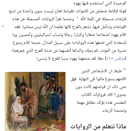
الوحيدة التي استخدم فيها يهوه
قوته لإقامة شخص من الاموات.‏ فقيامة لعازر ليست سوى واحدة من تسع
قيامات مسجلة في كلمة اللّٰه.‏
وعندما نقرأ الروايات المسجلة عن هذه
a
القيامات ونتأمل فيها،‏
نشعر بالفرح لأنها تعلّمنا ان اللّٰه ليس محابيا.‏ فقد
اقام يهوه اشخاصا صغارا وكبارا،‏ رجالا ونساء،‏ اسرائيليين وأمميين.‏ ويا
للسعادة التي تصفها هذه الروايات!‏ على سبيل المثال،‏ عندما اقام يسوع
صبية من الموت،‏ ‹لم يملِك والداها أنفسهما من شدة الفرح الذي غمرهما›.‏
(‏
مرقس ٥:‏٤٢
‏)‏ حقا،‏ لقد منحهما يهوه سببا للفرح لا يُنسى!‏
١٠
طبعا،‏ ان الاشخاص الذين
اقامهم يسوع ماتوا في النهاية.‏ فهل
عنى ذلك ان قيامتهم كانت دون
جدوى؟‏ كلا،‏ فروايات الكتاب
المقدس هذه تؤكد حقائق مهمة
وتمنحنا الرجاء.‏
ماذا نتعلم من الروايات