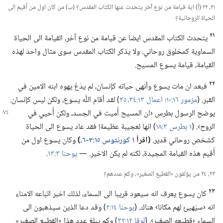
٢١،‏ ٢٢ (‏أ)‏ اية قيامة من نوع آخر يتحدث عنها الكتاب المقدس؟‏ (‏ب)‏ من كان اول من أُقيم الى
الحياة الروحانية؟‏
٢١
يتحدث الكتاب المقدس ايضا عن قيامة من نوع آخر،‏ القيامة الى الحياة
السماوية كمخلوق روحاني.‏ ولا يذكر الكتاب المقدس سوى مثال واحد لهذه
القيامة،‏ قيامة يسوع المسيح.‏
٢٢
فبعد ان مات يسوع وأنهى حياته كإنسان،‏ لم يدَعْ يهوه ابنه الامين في
القبر.‏ (‏
مزمور ١٦:‏١٠؛‏
اعمال ١٣:‏٣٤،‏ ٣٥
‏)‏ لقد أقام اللّٰه يسوع،‏ ولكن ليس كإنسان.‏
يوضح الرسول بطرس ‹ان المسيح أُميت في الجسد،‏
ولكن أُحيي في
الروح›.‏ (‏
١ بطرس ٣:‏١٨
‏)‏ انها لعجيبة عظيمة!‏ فقد عاد يسوع الى الحياة
كشخص روحاني قدير.‏
‏(‏اقرأ
١ كورنثوس ١٥:‏٣-‏٦
‏.‏)‏
وكان يسوع اول من
أُقيم هذه القيامة المجيدة،‏ لكنه لم يكن الاخير.‏ —‏
يوحنا ٣:‏١٣
‏.‏
٢٣،‏ ٢٤ من يؤلفون «القطيع الصغير»،‏ وكم عددهم؟‏
٢٣
كان يسوع يعرف انه سيعود قريبا الى السماء،‏ لذلك اخبر اتباعه الامناء
انه ‹سيُهيئ لهم مكانا› هناك.‏ (‏
يوحنا ١٤:‏٢
‏)‏ وقد دعا الذين سيذهبون الى
السماء ‹قطيعه الصغير›.‏ (‏
لوقا ١٢:‏٣٢
‏)‏ وكم يبلغ عدد هذا «القطيع الصغير»