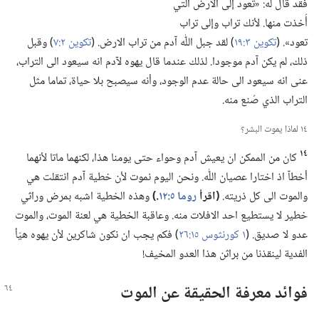
فقد قال له:‏ «تعود إلى الارض التي
أُخذت منها.‏ لأنك تراب وإلى تراب
تعود».‏ (‏
تكوين ٣:‏١٩
‏)‏ لقد جبل اللّٰه آدم من تراب الارض.‏ (‏
تكوين ٢:‏٧
‏)‏ وقبل
ذلك،‏ لم يكن آدم موجودا.‏ لذلك عندما قال يهوه لآدم انه سيعود الى التراب،‏
عنى انه سيعود الى حالة عدم الوجود،‏ وأنه سيصبح بلا حياة،‏ تماما مثل
التراب الذي صُنع منه.‏
١٤ لماذا يموت البشر؟‏
١٤
كان من الممكن ان يعيش آدم وحواء حتى يومنا هذا،‏ لكنهما ماتا لأنهما
أخطآ اذ اختارا عصيان اللّٰه.‏ ونحن اليوم نموت لأن خطية آدم انتقلت هي
والموت الى كل ذريته.‏
‏(‏اقرأ
روما ٥:‏١٢
‏.‏)‏
وهذه الخطية اشبه بمرض وراثي
خطير لا يستطيع احد الافلات منه.‏ وعاقبة الخطية هي لعنة الموت،‏ والموت
عدو لا صديق.‏ (‏
١ كورنثوس ١٥:‏٢٦
‏)‏ فكم يجب ان نكون شاكرين لأن يهوه هيّأ
الفدية لينقذنا من براثن هذا العدو المخيف!‏
فوائد معرفة الحقيقة عن الموت