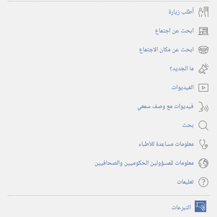
أُطلب زيارة
ابحث عن اجتماع
(يفتح
نافذة
ابحث عن مكان الاجتماع
(يفتح
جديدة)
نافذة
ما الجديد؟‏
جديدة)
الفيديوات
فيديوات مع وصف سمعي
بحث
معلومات مساعِدة للأطباء
معلومات للمسؤولين الحكوميين والصحافيين
تعليمات
التبرعات
(يفتح