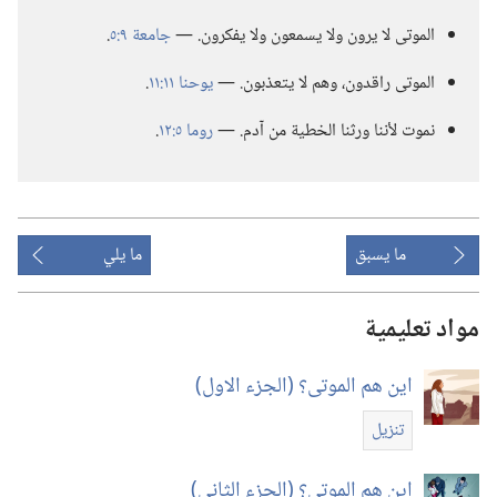
الموتى لا يرون ولا يسمعون ولا يفكرون.‏ —‏
جامعة ٩:‏٥
‏.‏
الموتى راقدون،‏ وهم لا يتعذبون.‏ —‏
يوحنا ١١:‏١١
‏.‏
نموت لأننا ورثنا الخطية من آدم.‏ —‏
روما ٥:‏١٢
‏.‏
ما يسبق
ما يلي
مواد تعليمية
اين هم الموتى؟‏ (‏الجزء الاول)‏
تنزيل
اين هم الموتى؟‏ (‏الجزء الثاني)‏