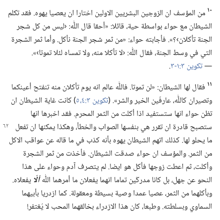
١٠
من المؤسف ان الزوجين البشريين الاولين اختارا ان يعصيا يهوه.‏ فقد تكلم
الشيطان مع حواء بواسطة حية،‏ قائلا:‏ «أحقا قال اللّٰه:‏ ‹ليس من كل شجر
الجنة تأكلان›؟‏».‏ فأجابته حواء:‏ «من ثمر شجر الجنة نأكل.‏ وأما ثمر الشجرة
التي في وسط الجنة،‏ فقال اللّٰه:‏ ‹لا تأكلا منه،‏ ولا تمساه لئلا تموتا›».‏
—‏
تكوين ٣:‏١-‏٣
‏.‏
١١
فقال لها الشيطان:‏ «لن تموتا.‏ فاللّٰه عالم انه يوم تأكلان منه تنفتح أعينكما
وتصيران كاللّٰه،‏ عارفَين الخير والشر».‏ (‏
تكوين ٣:‏٤،‏ ٥
‏)‏ كانت غاية الشيطان ان
تظن حواء انها ستستفيد اذا أكلت من الثمر المحرم.‏ فقد اخبرها انها
ستصبح قادرة ان تقرر هي بنفسها الصواب
والخطأ،‏ وهكذا يمكنها ان تفعل
ما يحلو لها.‏ كذلك اتهم الشيطان يهوه بأنه كذب في ما قاله عن عواقب الاكل
من الثمر.‏ والمؤسف ان حواء صدقت الشيطان.‏ فأخذت من ثمر الشجرة
وأكلت،‏ ثم اعطت زوجها فأكل هو ايضا.‏ لم يتصرف آدم وحواء على هذا
النحو عن جهل،‏ بل كانا مدركَين تماما انهما يفعلان ما أمرهما اللّٰه
ألّا
يفعلاه.‏
وبأكلهما من الثمر،‏ عصيا عمدا وصية بسيطة ومعقولة.‏ كما ازدريا بأبيهما
السماوي وبسلطته.‏ وطبعا،‏ كان هذا الازدراء بخالقهما المحب لا يُغتفر!‏