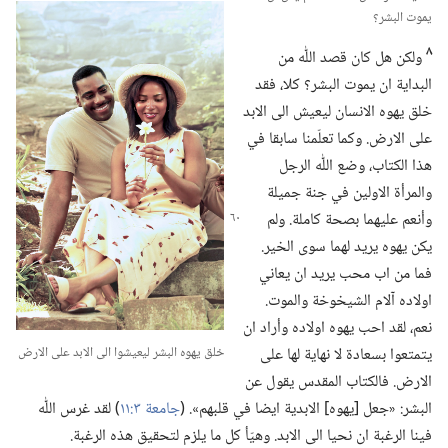
يموت البشر؟‏
٨
ولكن هل كان قصد اللّٰه من
البداية ان يموت البشر؟‏ كلا،‏ فقد
خلق يهوه الانسان ليعيش الى الابد
على الارض.‏ وكما تعلّمنا سابقا في
هذا الكتاب،‏ وضع اللّٰه الرجل
والمرأة الاولين في جنة جميلة
وأنعم
عليهما بصحة كاملة.‏ ولم
يكن يهوه يريد لهما سوى الخير.‏
فما من اب محب يريد ان يعاني
اولاده آلام الشيخوخة والموت.‏
نعم،‏ لقد احب يهوه اولاده وأراد ان
يتمتعوا بسعادة لا نهاية لها على
خلق يهوه البشر ليعيشوا الى الابد على الارض
الارض.‏ فالكتاب المقدس يقول عن
البشر:‏ «جعل [يهوه] الابدية ايضا في قلبهم».‏ (‏
جامعة ٣:‏١١
‏)‏ لقد غرس اللّٰه
فينا الرغبة ان نحيا الى الابد.‏ وهيّأ كل ما يلزم لتحقيق هذه الرغبة.‏