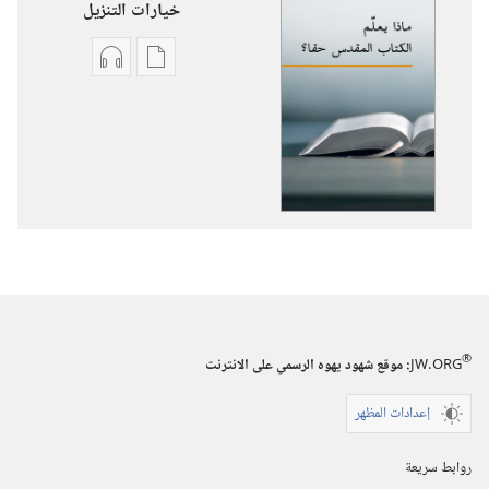
خيارات التنزيل
خيارات
خيارات
تنزيل
تنزيل
الاصدارات
التسجيلات
ماذا
السمعية
يعلّم
ماذا
الكتاب
يعلّم
المقدس
الكتاب
حقا؟‏
المقدس
حقا؟‏
®
JW.ORG
:‏ موقع شهود يهوه الرسمي على الانترنت
إعدادات المظهر
روابط سريعة