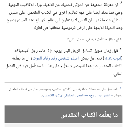
١٩
ان معرفة الحقيقة عن الموتى تحميك من الانقياد وراء الاكاذيب الدينية.‏
وهي تساعدك ايضا على فهم تعاليم اخرى في الكتاب المقدس.‏ على سبيل
المثال،‏ عندما تدرك ان الناس لا ينتقلون الى عالم الارواح عند الموت،‏ يصبح
وعد الحياة الابدية على ارض فردوسية منطقيا في نظرك.‏
٢٠ اي سؤال سنتأمل فيه في الفصل التالي؟‏
٢٠
قبل زمان طويل،‏ تساءل الرجل البار ايوب:‏ «إذا مات رجل أفيحيا؟‏».‏
(‏
ايوب ١٤:‏١٤
‏)‏ نعم،‏ هل يمكن
احياء شخص رقد رقاد الموت
‏؟‏ ان ما يعلّمه
الكتاب المقدس عن هذا الموضوع معزٍّ جدا،‏ وهذا ما سنتأمل فيه في الفصل
التالي.‏
للحصول على معلومات اضافية عن الكلمتين «نفس» و «روح»،‏ انظر من فضلك الملحق
a
بعنوان «‏
‏‹النفس› و ‹الروح› —‏ المعنى الحقيقي لهاتين الكلمتين
‏».‏
ما يعلّمه الكتاب المقدس