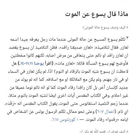
ماذا قال يسوع عن الموت
٧ كيف وصف يسوع حالة الموتى؟‏
٧
تكلّم يسوع المسيح عن حالة الموتى عندما مات رجل يعرفه جيدا اسمه
لعازر.‏ فقال لتلاميذه:‏ «لعازر صديقنا راقد».‏ فظن التلاميذ ان يسوع يقصد
ان لعازر راقد او نائم حتى يتعافى من مرض اصابه.‏ لكنهم كانوا مخطئين.‏
فأوضح لهم يسوع المسألة قائلا:‏ «لعازر مات».‏
‏(‏اقرأ
يوحنا ١١:‏١١-‏١٤
‏.‏)‏
هل
لاحظت ان يسوع شبّه الموت بالرقاد او النوم؟‏ اذًا،‏ لم يكن لعازر في السماء
او في نار جهنم.‏ ولم يكن مع الملائكة او مع اسلافه.‏ كما انه لم يولد من
جديد كإنسان آخر.‏ بل كان راقدا رقاد الموت كما لو انه نائم نوما عميقا من
غير احلام.‏ وفي الكتاب المقدس آيات اخرى ايضا تشبّه الموت بالنوم.‏ مثلا،‏
عندما رُجم التلميذ استفانوس حتى الموت،‏ يقول الكتاب المقدس انه «رَقَدَ»،‏
اي نام.‏ (‏
اعمال ٧:‏٦٠
‏)‏ وعلى نحو مماثل،‏ تكلم الرسول بولس عن اشخاص في
ايامه «رقدوا» رقاد الموت.‏ —‏
١ كورنثوس ١٥:‏٦
‏.‏
٨ كيف نعرف ان قصد اللّٰه لم يكن ان