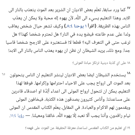
١٧
كما ورد سابقا،‏ تعلّم بعض الاديان ان الشرير بعد الموت يتعذب بالنار الى
الابد.‏ وهذا التعليم يسيء الى اللّٰه،‏ لأن يهوه إله محبة ولا يمكن ان يعذّب
الناس بهذه الطريقة.‏
‏(‏اقرأ
١ يوحنا ٤:‏٨
‏.‏)‏
وكيف تشعر حيال شخص يعاقب
ولدا على عدم طاعته فيضع يده في النار؟‏ هل تحترم شخصا كهذا؟‏ هل
ترغب حتى في التعرف اليه؟‏ قطعا لا!‏ فستعتبره على الارجح شخصا قاسيا
جدا.‏ ومع ذلك،‏ يريد الشيطان ان نظن ان يهوه يعذب الناس بالنار الى الابد!‏
١٨ على اي كذبة دينية ترتكز عبادة الموتى؟‏
١٨
يستخدم الشيطان ايضا بعض الاديان لينشر التعليم ان الناس يتحولون
بعد الموت الى ارواح يجب على الاحياء احترامها وإكرامها.‏ فوفقا لهذا
التعليم،‏ يمكن ان تتحول ارواح الموتى الى اعداء ألِدَّة او اصدقاء قادرين
على مساعدتنا.‏ وأناس كثيرون يصدقون هذه الكذبة،‏ فيخافون الموتى
ويقدمون لهم الاكرام والعبادة.‏ في المقابل،‏ يعلّم الكتاب المقدس ان الموتى
نيام راقدون،‏ وأننا يجب ألّا نعبد إلّا يهوه اللّٰه،‏ خالقنا ومعيلنا.‏ —‏
رؤيا ٤:‏١١
‏.‏
١٩ اي تعليم من الكتاب المقدس تساعدك معرفة الحقيقة عن الموت على فهمه؟‏