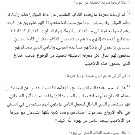
١٥ لماذا تريحنا معرفة الحقيقة عن الموت؟‏
١٥
كم تريحنا معرفة ما يعلّمه الكتاب المقدس عن حالة الموتى!‏ فكما رأينا،‏ لا
يتألم الموتى ولا يحزنون.‏ وما من سبب لنخشاهم،‏ اذ انهم عاجزون عن اذيتنا.‏
وهم ليسوا بحاجة الى مساعدتنا،‏ ولا يمكنهم ايضا ان يساعدونا.‏ كما اننا لا
نستطيع التحدث إليهم،‏ ولا هم يستطيعون التكلم معنا.‏ ان قادة دينيين
عديدين يزعمون ان بإمكانهم مساعدة الموتى،‏ والناس الذين يصدقونهم
يدفعون لهم المال.‏ لكن معرفة الحقيقة تحمينا من الوقوع ضحية خداع
الذين يعلّمون هذه الاكاذيب.‏
١٦ مَن أثّر في تعاليم اديان عديدة،‏ وبأية طريقة؟‏
١٦
هل تنسجم معتقداتك الدينية مع ما يعلّمه الكتاب المقدس عن الموت؟‏ ان
معظم الاديان تعلّم بخلاف ذلك.‏ والسبب؟‏ لأنها واقعة تحت تأثير الشيطان.‏
فهو يستخدم الدين الباطل ليجعل الناس يؤمنون انهم يستمرون في العيش
في عالم الارواح بعد موت اجسادهم.‏ وهذه كذبة لفّقها الشيطان مع غيرها
من الاكاذيب ليبعد الناس عن يهوه اللّٰه.‏ كيف؟‏
١٧ لماذا يسيء تعليم العذاب الابدي الى يهوه؟‏