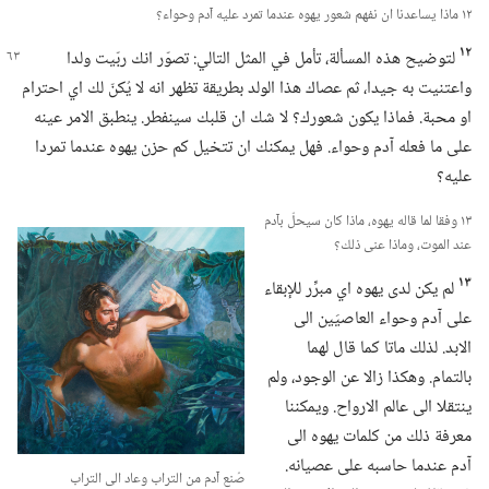
١٢ ماذا يساعدنا ان نفهم شعور يهوه عندما تمرد عليه آدم وحواء؟‏
١٢
لتوضيح هذه المسألة،‏ تأمل في المثل التالي:‏ تصوّر انك ربّيت ولدا
واعتنيت به جيدا،‏ ثم عصاك هذا الولد بطريقة تظهر انه لا يُكنّ لك اي احترام
او محبة.‏ فماذا يكون شعورك؟‏ لا شك ان قلبك سينفطر.‏ ينطبق الامر عينه
على ما فعله آدم وحواء.‏ فهل يمكنك ان تتخيل كم حزن يهوه عندما تمردا
عليه؟‏
١٣ وفقا لما قاله يهوه،‏ ماذا كان سيحلّ بآ‌دم
عند الموت،‏ وماذا عنى ذلك؟‏
١٣
لم يكن لدى يهوه اي مبرِّر للإبقاء
على آدم وحواء العاصيَين الى
الابد.‏ لذلك ماتا كما قال لهما
بالتمام.‏ وهكذا زالا عن الوجود،‏ ولم
ينتقلا الى عالم الارواح.‏ ويمكننا
معرفة ذلك من كلمات يهوه الى
آدم عندما حاسبه على عصيانه.‏
صُنع آدم من التراب وعاد الى التراب