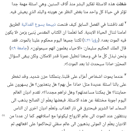
شغلت
هذه الاسئلة تفكير البشر منذ آلاف السنين.‏ وهي اسئلة مهمة جدا
تؤثر في حياة كل واحد منا بغض النظر عن هويته والبلد الذي يعيش فيه.‏
٢
لقد ناقشنا في الفصل السابق كيف فتحت
ذبيحة يسوع الفدائية
الطريق
امامنا لننال الحياة الابدية.‏ كما تعلّمنا ان الكتاب المقدس يُنبئ بزمن ‹لا يكون
فيه الموت بعد›.‏ (‏
رؤيا ٢١:‏٤
‏)‏ لكننا جميعا اليوم محكوم علينا بالموت.‏ فقد
قال الملك الحكيم سليمان:‏ «الاحياء يعلمون انهم سيموتون».‏ (‏
جامعة ٩:‏٥
‏)‏
ونحن نبذل كلّ ما في وسعنا لنطيل عمرنا قدر الامكان.‏ ولكن يبقى السؤال
المحيِّر:‏ ‹ماذا سيحدث لنا بعد الموت؟‏›.‏
٣
عندما يموت اشخاص أعزّاء على قلبنا،‏ يتملكنا حزن شديد.‏ وقد تخطر
على بالنا اسئلة عديدة مثل:‏ ‹ماذا حلّ بهم؟‏ هل يتعذبون؟‏ هل يسهرون على
حمايتنا؟‏ هل يمكننا مساعدتهم؟‏ وهل نراهم مجددا؟‏›.‏ تقدم اديان العالم
اليوم اجوبة مختلفة عن هذه الاسئلة.‏ فبعضها يعلّم ان الصالح يذهب الى
السماء،‏ اما الشرير فيحترق في نار العذاب.‏ وتعلّم اديان اخرى ان الناس
ينتقلون عند الموت الى عالم الارواح ليكونوا مع
اسلافهم.‏ كما ان عددا من
الاديان يعلّم ان الموتى يذهبون الى عالم سفلي ليُحاكموا على افعالهم،‏ ثم