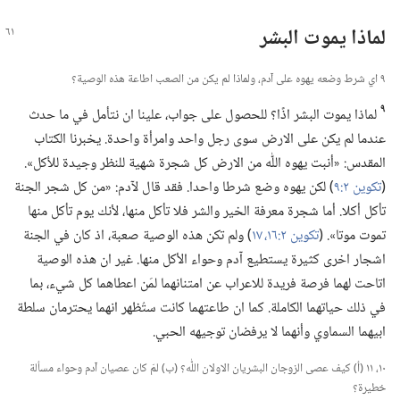
لماذا يموت البشر
٩ اي شرط وضعه يهوه على آدم،‏ ولماذا لم يكن من الصعب اطاعة هذه الوصية؟‏
٩
لماذا يموت البشر اذًا؟‏ للحصول على جواب،‏ علينا ان نتأمل في ما حدث
عندما لم يكن على الارض سوى رجل واحد وامرأة واحدة.‏ يخبرنا الكتاب
المقدس:‏ «أنبت يهوه اللّٰه من الارض كل شجرة شهية للنظر وجيدة للأكل».‏
(‏
تكوين ٢:‏٩
‏)‏ لكن يهوه وضع شرطا واحدا.‏ فقد قال لآدم:‏ «من كل شجر الجنة
تأكل أكلا.‏ أما شجرة معرفة الخير والشر فلا تأكل منها،‏ لأنك يوم تأكل منها
تموت موتا».‏ (‏
تكوين ٢:‏١٦،‏ ١٧
‏)‏ ولم تكن هذه الوصية صعبة،‏ اذ كان في الجنة
اشجار اخرى كثيرة يستطيع آدم وحواء الأكل منها.‏ غير ان هذه الوصية
اتاحت لهما فرصة فريدة للاعراب عن امتنانهما لمَن اعطاهما كل شيء،‏ بما
في ذلك حياتهما الكاملة.‏ كما ان طاعتهما كانت ستُظهر انهما يحترمان سلطة
ابيهما السماوي وأنهما لا يرفضان توجيهه الحبي.‏
١٠،‏ ١١ (‏أ)‏ كيف عصى الزوجان البشريان الاولان اللّٰه؟‏ (‏ب)‏ لمَ كان عصيان آدم وحواء مسألة
خطيرة؟‏