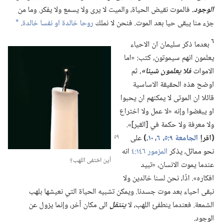
الوجود.‏
فالموت نقيض الحياة،‏ والميت لا يرى ولا يسمع ولا يفكر.‏ وما من
جزء منا يبقى حيا بعد الموت.‏ فنحن لا نملك
روحا خالدة او نفسا خالدة
‏.‏
a
٦
بعدما ذكر سليمان ان الاحياء
يعلمون انهم سيموتون،‏ كتب:‏ «اما
الاموات
فلا يعلمون شيئا».‏
ثم
اوضح هذه الحقيقة الاساسية
قائلا ان الموتى لا يمكنهم ان يحبوا
او يبغضوا وإنه «لا عمل ولا اختراع
ولا معرفة ولا حكمة في [القبر]».‏
‏(‏اقرإ
الجامعة ٩:‏٥،‏ ٦،‏
١٠
‏.‏)‏
على
نحو مماثل،‏ يذكر
المزمور ١٤٦:‏٤
انه
أين اختفى اللهب؟‏
عندما يموت الانسان،‏ «تبيد
افكاره».‏ اذًا،‏ نحن لسنا خالدين ولا
نبقى احياء بعد موت جسدنا.‏ ويمكن تشبيه الحياة التي نعيشها بلهب
الشمعة.‏ فعندما ينطفئ اللهب،‏ لا
ينتقل
الى مكان آخر،‏ وإنما يزول عن
الوجود.‏