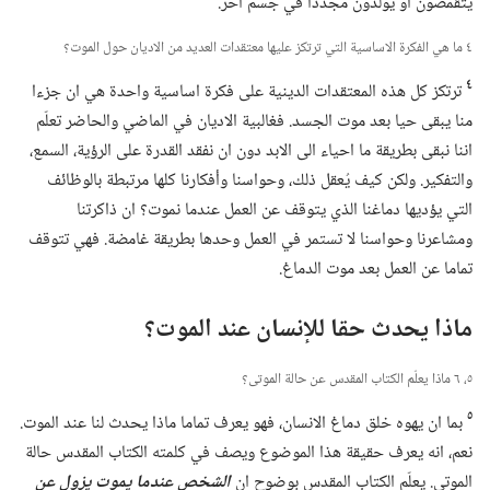
يتقمصون او يولدون مجددا في جسم آخر.‏
٤ ما هي الفكرة الاساسية التي ترتكز عليها معتقدات العديد من الاديان حول الموت؟‏
٤
ترتكز كل هذه المعتقدات الدينية على فكرة اساسية واحدة هي ان جزءا
منا يبقى حيا بعد موت الجسد.‏ فغالبية الاديان في الماضي والحاضر تعلّم
اننا نبقى بطريقة ما احياء الى الابد دون ان نفقد القدرة على الرؤية،‏ السمع،‏
والتفكير.‏ ولكن كيف يُعقل ذلك،‏ وحواسنا وأفكارنا كلها مرتبطة بالوظائف
التي يؤديها دماغنا الذي يتوقف عن العمل عندما نموت؟‏ ان ذاكرتنا
ومشاعرنا وحواسنا لا تستمر في العمل وحدها بطريقة غامضة.‏ فهي تتوقف
تماما عن العمل بعد موت الدماغ.‏
ماذا يحدث حقا للإنسان عند الموت؟‏
٥،‏ ٦ ماذا يعلّم الكتاب المقدس عن حالة الموتى؟‏
٥
بما ان يهوه خلق دماغ الانسان،‏ فهو يعرف تماما ماذا يحدث لنا عند الموت.‏
نعم،‏ انه يعرف حقيقة هذا الموضوع ويصف في كلمته الكتاب المقدس حالة
الموتى.‏ يعلّم الكتاب المقدس بوضوح ان
الشخص عندما يموت يزول عن