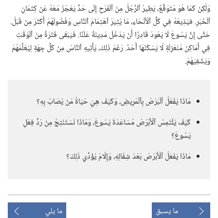
وَلٰكِنْ كَمَا هُوَ مُتَوَقَّعٌ،‏ يَطِيرُ ٱلرَّجُلُ مِنَ ٱلْفَرَحِ إِلَى حَدٍّ يَعْجَزُ مَعَهُ عَنْ كِتْمَانِ
ٱلْخَبَرِ.‏ فيُذِيعُهُ فِي كُلِّ ٱلْأَنْحَاءِ،‏ مَا يُثِيرُ ٱهْتِمَامَ ٱلنَّاسِ وَفُضُولَهُمْ أَكْثَرَ مِنْ قَبْلُ.‏
حَتَّى إِنَّ يَسُوعَ لَا يَعُودُ قَادِرًا أَنْ يَدْخُلَ مَدِينَةً عَلَنًا.‏ فَيَبْقَى فَتْرَةً مِنَ ٱلْوَقْتِ
فِي أَمَاكِنَ مُنْعَزِلَةٍ لَا يَسْكُنُهَا أَحَدٌ.‏ رَغْمَ ذٰلِكَ،‏ يَأْتِيهِ ٱلنَّاسُ مِنْ كُلِّ جِهَةٍ لِيُعَلِّمَهُمْ
وَيَشْفِيَهُمْ.‏
مَاذَا يَفْعَلُ ٱلْبَرَصُ بِٱلْمَرِيضِ،‏ وَكَيْفَ هِيَ حَيَاةُ مَنْ يُصَابُ بِهِ؟‏
كَيْفَ يَلْتَمِسُ ٱلْأَبْرَصُ مُسَاعَدَةَ يَسُوعَ،‏ وَمَاذَا نَسْتَنْتِجُ مِنْ رَدِّ فِعْلِ
يَسُوعَ؟‏
مَاذَا يَفْعَلُ ٱلْأَبْرَصُ بَعْدَ شِفَائِهِ،‏ وَإِلَامَ يُؤَدِّي ذٰلِكَ؟‏
ما يسبق
ما يلي