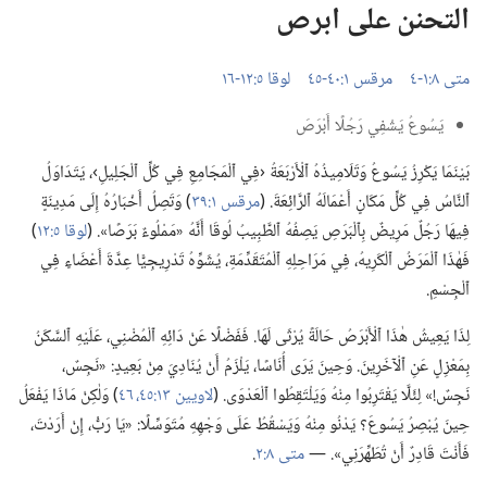
التحنن على ابرص
متى ٨:‏​١-‏٤
مرقس ١:‏​٤٠-‏٤٥
لوقا ٥:‏​١٢-‏١٦
يَسُوعُ يَشْفِي رَجُلًا أَبْرَصَ
بَيْنَمَا يَكْرِزُ يَسُوعُ وَتَلَامِيذُهُ ٱلْأَرْبَعَةُ ‹فِي ٱلْمَجَامِعِ فِي كُلِّ ٱلْجَلِيلِ›،‏ يَتَدَاوَلُ
ٱلنَّاسُ فِي كُلِّ مَكَانٍ أَعْمَالَهُ ٱلرَّائِعَةَ.‏ (‏
مرقس ١:‏٣٩
‏)‏ وَتَصِلُ أَخْبَارُهُ إِلَى مَدِينَةٍ
فِيهَا رَجُلٌ مَرِيضٌ بِٱلْبَرَصِ يَصِفُهُ ٱلطَّبِيبُ لُوقَا أَنَّهُ «مَمْلُوءٌ بَرَصًا».‏ (‏
لوقا ٥:‏١٢
‏)‏
فَهٰذَا ٱلْمَرَضُ ٱلْكَرِيهُ،‏ فِي مَرَاحِلِهِ ٱلْمُتَقَدِّمَةِ،‏ يُشَوِّهُ تَدْرِيجِيًّا عِدَّةَ أَعْضَاءٍ فِي
ٱلْجِسْمِ.‏
لِذَا يَعِيشُ هٰذَا ٱلْأَبْرَصُ حَالَةً يُرْثَى لَهَا.‏ فَفَضْلًا عَنْ دَائِهِ ٱلْمُضْنِي،‏ عَلَيْهِ ٱلسَّكَنُ
بِمَعْزِلٍ عَنِ ٱلْآخَرِينَ.‏ وَحِينَ يَرَى أُنَاسًا،‏ يَلْزَمُ أَنْ يُنَادِيَ مِنْ بَعِيدٍ:‏ «نَجِسٌ،‏
نَجِسٌ!‏» لِئَلَّا يَقْتَرِبُوا مِنْهُ وَيَلْتَقِطُوا ٱلْعَدْوَى.‏ (‏
لاويين ١٣:‏​٤٥،‏ ٤٦
‏)‏ وَلٰكِنْ مَاذَا يَفْعَلُ
حِينَ يُبْصِرُ يَسُوعَ؟‏ يَدْنُو مِنْهُ وَيَسْقُطُ عَلَى وَجْهِهِ مُتَوَسِّلًا:‏ «يَا رَبُّ،‏ إِنْ أَرَدْتَ،‏
فَأَنْتَ قَادِرٌ أَنْ تُطَهِّرَنِي».‏ —‏
متى ٨:‏٢
‏.‏