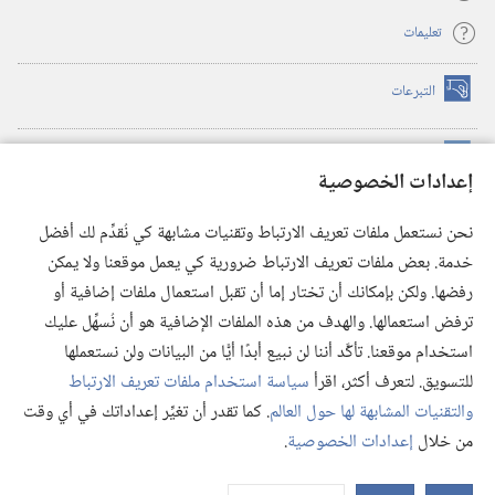
تعليمات
التبرعات
(يفتح
نافذة
جديدة)
مكتبة برج المراقبة الالكترونية
™
(يفتح
إعدادات الخصوصية
نافذة
JW Hub
جديدة)
(يفتح
نحن نستعمل ملفات تعريف الارتباط وتقنيات مشابهة كي نُقدِّم لك أفضل
نافذة
®
خدمة. بعض ملفات تعريف الارتباط ضرورية كي يعمل موقعنا ولا يمكن
تطبيق
JW Library
جديدة)
رفضها. ولكن بإمكانك أن تختار إما أن تقبل استعمال ملفات إضافية أو
مكتبة برج المراقبة
ترفض استعمالها. والهدف من هذه الملفات الإضافية هو أن نُسهِّل عليك
استخدام موقعنا. تأكَّد أننا لن نبيع أبدًا أيًّا من البيانات ولن نستعملها
للتسويق. لتعرف أكثر، اقرأ
سياسة استخدام ملفات تعريف الارتباط
والتقنيات المشابهة لها حول العالم
. كما تقدر أن تغيِّر إعداداتك في أي وقت
Copyright
© 2026 .Watch Tower Bible and Tract Society of Pennsylvania
من خلال
إعدادات الخصوصية
.
شروط الاستخدام
|
سياسة الخصوصية
|
إعدادات الخصوصية
عر
الم