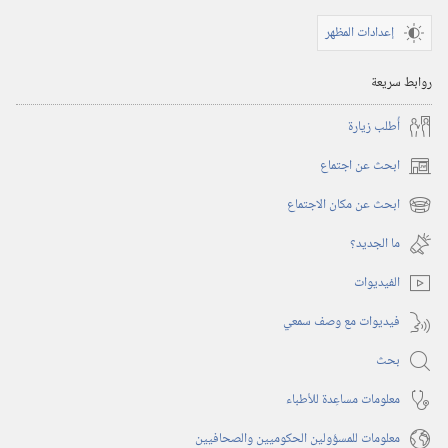
إعدادات المظهر
روابط سريعة
أُطلب زيارة
ابحث عن اجتماع
(يفتح
نافذة
ابحث عن مكان الاجتماع
(يفتح
جديدة)
نافذة
ما الجديد؟‏
جديدة)
الفيديوات
فيديوات مع وصف سمعي
بحث
معلومات مساعِدة للأطباء
معلومات للمسؤولين الحكوميين والصحافيين