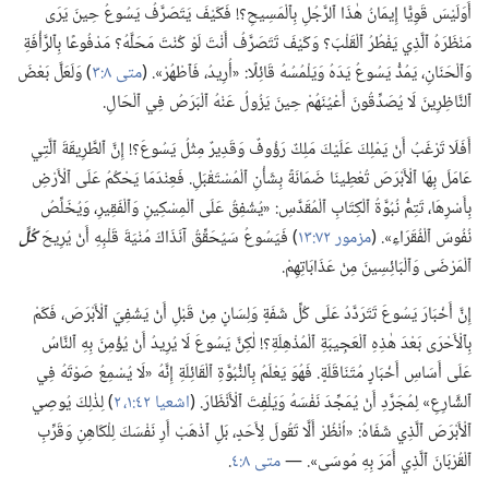
أَوَلَيْسَ قَوِيًّا إِيمَانُ هٰذَا ٱلرَّجُلِ بِٱلْمَسِيحِ؟‏!‏ فَكَيْفَ يَتَصَرَّفُ يَسُوعُ حِينَ يَرَى
مَنْظَرَهُ ٱلَّذِي يَفْطُرُ ٱلْقَلْبَ؟‏ وَكَيْفَ تَتَصَرَّفُ أَنْتَ لَوْ كُنْتَ مَحَلَّهُ؟‏ مَدْفُوعًا بِٱلرَّأْفَةِ
وَٱلْحَنَانِ،‏ يَمُدُّ يَسُوعُ يَدَهُ وَيَلْمُسُهُ قَائِلًا:‏ «أُرِيدُ،‏ فَٱطْهُرْ».‏ (‏
متى ٨:‏٣
‏)‏ وَلَعَلَّ بَعْضَ
ٱلنَّاظِرِينَ لَا يُصَدِّقُونَ أَعْيُنَهُمْ حِينَ يَزُولُ عَنْهُ ٱلْبَرَصُ فِي ٱلْحَالِ.‏
أَفَلَا تَرْغَبُ أَنْ يَمْلِكَ عَلَيْكَ مَلِكٌ رَؤُوفٌ وَقَدِيرٌ مِثْلُ يَسُوعَ؟‏!‏ إِنَّ ٱلطَّرِيقَةَ ٱلَّتِي
عَامَلَ بِهَا ٱلْأَبْرَصَ تُعْطِينَا ضَمَانَةً بِشَأْنِ ٱلْمُسْتَقْبَلِ.‏ فَعِنْدَمَا يَحْكُمُ عَلَى ٱلْأَرْضِ
بِأَسْرِهَا،‏ تَتِمُّ نُبُوَّةُ ٱلْكِتَابِ ٱلْمُقَدَّسِ:‏ «يُشْفِقُ عَلَى ٱلْمِسْكِينِ وَٱلْفَقِيرِ،‏ وَيُخَلِّصُ
نُفُوسَ ٱلْفُقَرَاءِ».‏ (‏
مزمور ٧٢:‏١٣
‏)‏ فَيَسُوعُ سَيُحَقِّقُ آنَذَاكَ مُنْيَةَ قَلْبِهِ أَنْ يُرِيحَ
كُلَّ
ٱلْمَرْضَى وَٱلْبَائِسِينَ مِنْ عَذَابَاتِهِمْ.‏
إِنَّ أَخْبَارَ يَسُوعَ تَتَرَدَّدُ عَلَى كُلِّ شَفَةٍ وَلِسَانٍ مِنْ قَبْلِ أَنْ يَشْفِيَ ٱلْأَبْرَصَ،‏ فَكَمْ
بِٱلْأَحْرَى بَعْدَ هٰذِهِ ٱلْعَجِيبَةِ ٱلْمُذْهِلَةِ؟‏!‏ لٰكِنَّ يَسُوعَ لَا يُرِيدُ أَنْ يُؤْمِنَ بِهِ ٱلنَّاسُ
عَلَى أَسَاسِ أَخْبَارٍ مُتَنَاقَلَةٍ.‏ فَهُوَ يَعْلَمُ بِٱلنُّبُوَّةِ ٱلْقَائِلَةِ إِنَّهُ «لَا يُسْمِعُ صَوْتَهُ فِي
ٱلشَّارِعِ» لِمُجَرَّدِ أَنْ يُمَجِّدَ نَفْسَهُ وَيَلْفِتَ ٱلْأَنْظَارَ.‏ (‏
اشعيا ٤٢:‏​١،‏ ٢
‏)‏ لِذٰلِكَ يُوصِي
ٱلْأَبْرَصَ ٱلَّذِي شَفَاهُ:‏ «اُنْظُرْ أَلَّا تَقُولَ لِأَحَدٍ،‏ بَلِ ٱذْهَبْ أَرِ نَفْسَكَ لِلْكَاهِنِ وَقَرِّبِ
ٱلْقُرْبَانَ ٱلَّذِي أَمَرَ بِهِ مُوسَى».‏ —‏
متى ٨:‏٤
‏.‏