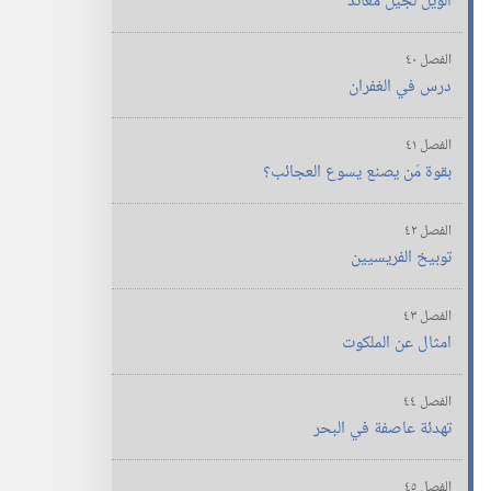
الويل لجيل معاند
الفصل ٤٠
درس في الغفران
الفصل ٤١
بقوة مَن يصنع يسوع العجائب؟‏
الفصل ٤٢
توبيخ الفريسيين
الفصل ٤٣
امثال عن الملكوت
الفصل ٤٤
تهدئة عاصفة في البحر
الفصل ٤٥