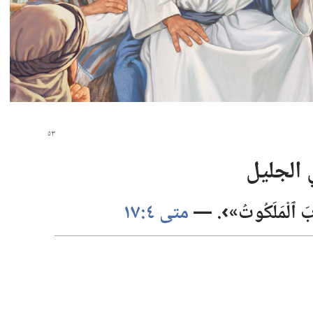
 الجليل
َرَبَ ٱلْمَلَكُوتُ»›.‏ —‏
متى ٤:‏١٧