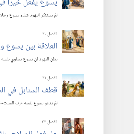
يسوع يفعل خيرا في
لمَ يستنكر اليهود شفاء يسوع رجلا مريضا 
الفصل ٣٠
العلاقة بين يسوع وأ
يظن اليهود ان يسوع يساوي نفسه باللّ
الفصل ٣١
قطف السنابل في ال
لمَ يدعو يسوع نفسه «رب السبت»؟‏
الفصل ٣٢