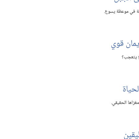
ة في موعظة يسوع.‏
يمان قوي
ع يتعجب؟‏
لحياة
غزاها الحقيقي.‏
يقين