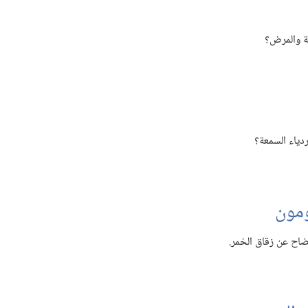
ة والمرض؟‏
دياء السمعة؟‏
ومون
يضاح عن زقاق الخمر.‏