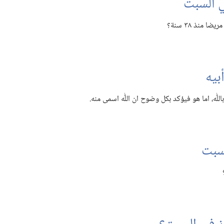
 السبت
منذ ٣٨ سنة؟‏
بيه
ٰه،‏ اما هو فيؤكد بكل وضوح ان اللّٰه اسمى منه.‏
سبت