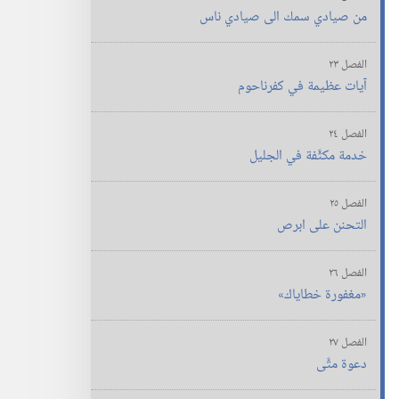
من صيادي سمك الى صيادي ناس
الفصل ٢٣
آيات عظيمة في كفرناحوم
الفصل ٢٤
خدمة مكثَّفة في الجليل
الفصل ٢٥
التحنن على ابرص
الفصل ٢٦
‏«مغفورة خطاياك»‏
الفصل ٢٧
دعوة متَّى