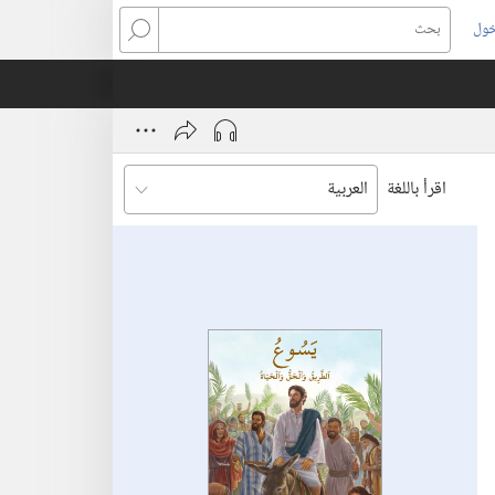
خول
بحث
اقرأ باللغة