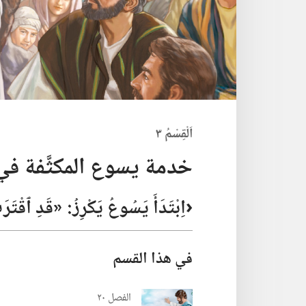
اَلْقِسْمُ ٣
خدمة يسوع المكثَّفة في
‏‹اِبْتَدَأَ يَسُوعُ يَكْرِزُ:‏ «قَدِ ٱقْت
في هذا القسم
الفصل ٢٠