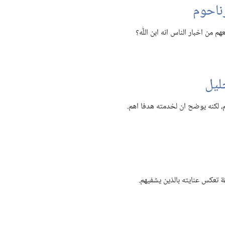
ناحوم
 من اخبار الناس انه ابن اللّٰه؟‏
ليل
‏ لكنه يوضح ان لخدمته هدفا اهم.‏
تعكس عنايته بالذين يشفيهم.‏