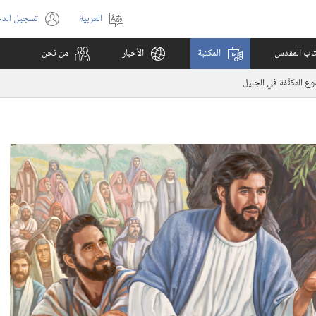
العربية
تسجيل الد
اختر
(يفتح
اللغة
نافذة
كتاب المقدس
المكتبة
الأخبار
من نحن
جديدة)
 المكثَّفة في الجليل