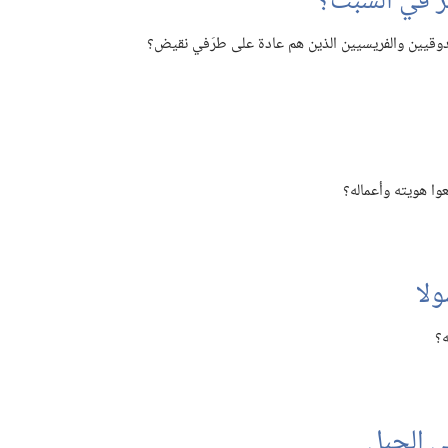
 في السبت؟‏
وقيين والفريسيين الذين هم عادة على طرَفي نقيض؟‏
وا هويته وأعماله؟‏
ولا
؟‏
ى الجبل