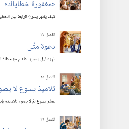
‏«مغفورة خطاياك»‏
كيف يُظهر يسوع الرابط بين الخطي
الفصل ٢٧
دعوة متَّى
لمَ يتناول يسوع الطعام مع خطاة ار
الفصل ٢٨
تلاميذ يسوع لا يص
يفسِّر يسوع لمَ لا يصوم تلاميذه بإ
الفصل ٢٩