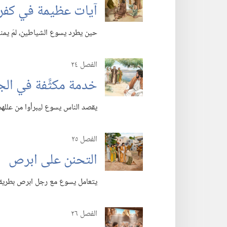
آيات عظيمة في كفر
حين يطرد يسوع الشياطين،‏ لمَ يمنعهم
الفصل ٢٤
خدمة مكثَّفة في الج
يقصد الناس يسوع ليبرأوا من عللهم،
الفصل ٢٥
التحنن على ابرص
يتعامل يسوع مع رجل ابرص بطريقة 
الفصل ٢٦