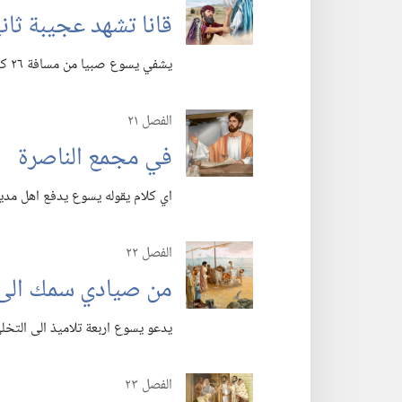
قانا تشهد عجيبة ثان
يشفي يسوع صبيا من مسافة ٢٦ كيلومترا تقريبا.‏
الفصل ٢١
في مجمع الناصرة
اي كلام يقوله يسوع يدفع اهل مدين
الفصل ٢٢
من صيادي سمك الى
يدعو يسوع اربعة تلاميذ الى التخل
الفصل ٢٣