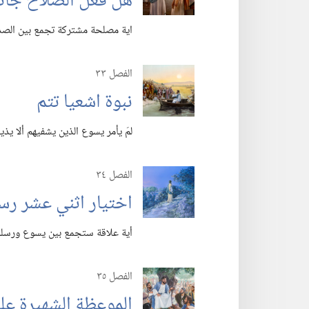
هل فعل الصلاح جائز
اية مصلحة مشتركة تجمع بين الصد
الفصل ٣٣
نبوة اشعيا تتم
لمَ يأمر يسوع الذين يشفيهم ألا يذيع
الفصل ٣٤
اختيار اثني عشر رس
أية علاقة ستجمع بين يسوع ورسله
الفصل ٣٥
الموعظة الشهيرة عل