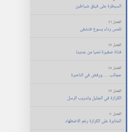
السيطرة على فيلق شياطين
الفصل ٤٦
تلمس رداء يسوع فتشفى
الفصل ٤٧
فتاة صغيرة تحيا من جديد!‏
الفصل ٤٨
عجائب .‏ .‏ .‏ ورفض في الناصرة
الفصل ٤٩
الكرازة في الجليل وتدريب الرسل
الفصل ٥٠
المثابرة على الكرازة رغم الاضطهاد